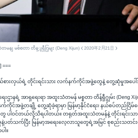
းသံတမနျ မစ်စတာ တိန့ျရှီဂြှမျး (Deng Xijun)（2020年2月21日）
] ===
ားလှယ်ရဲ့ တိုင်းရင်းသား လက်နက်ကိုင်အဖွဲ့တွေနဲ့ တွေ့ဆုံမှုအပေါ်
းရေးဌာနရဲ့ အာရှရေးရာ အထူးသံတမန် မစ္စတာ တိန့်ရှီဂျွမ်း (Deng Xijun
ုင်အဖွဲ့တချို့ တွေ့ဆုံခဲ့ရာမှာ မြန်မာ့နိုင်ငံရေး၊ နယ်စပ်တည်ငြိမ်ရေ
စ္စတွေ ပါဝင်တယ်လို့သိရပါတယ်။ တရုတ်အထူးသံတမန်နဲ့ တိုင်းရင်းသ
ံမှုနဲ့ပတ်သက်ပြီး မြန်မာ့အရေးလေ့လာသူတွေရဲ့အမြင် စုစည်းသတင်းပေး
ာပါ။