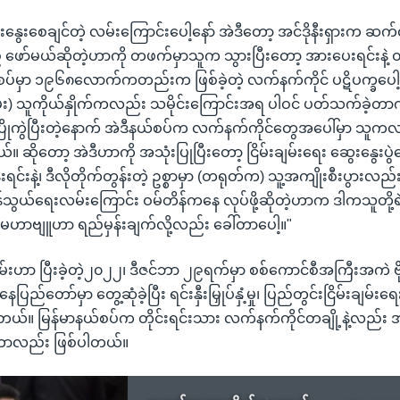
ွေးစေချင်တဲ့ လမ်းကြောင်းပေါ့နော် အဲဒီတော့ အင်ဒိုနီးရှားက ဆက
ာ်မယ်ဆိုတဲ့ဟာကို တဖက်မှာသူက သွားပြီးတော့ အားပေးရင်းနဲ့
်မှာ ၁၉၆၈လောက်ကတည်းက ဖြစ်ခဲ့တဲ့ လက်နက်ကိုင် ပဋိပက္ခပေါ့နေ
ဂျွမ်း) သူကိုယ်နှိုက်ကလည်း သမိုင်းကြောင်းအရ ပါဝင် ပတ်သက်ခဲ့တာ
 ပြိုကွဲပြီးတဲ့နောက် အဲဒီနယ်စပ်က လက်နက်ကိုင်တွေအပေါ်မှာ သူက
ိုတော့ အဲဒီဟာကို အသုံးပြုပြီးတော့ ငြိမ်းချမ်းရေး ဆွေးနွေးပွဲတွေ
န်းရင်းနဲ့၊ ဒီလိုတိုက်တွန်းတဲ့ ဥစ္စာမှာ (တရုတ်က) သူ့အကျိုးစီးပွားလည
်သွယ်ရေးလမ်းကြောင်း ဝမ်တိန်ကနေ လုပ်ဖို့ဆိုတဲ့ဟာက ဒါကသူတို့ရ
 မဟာဗျူဟာ ရည်မှန်းချက်လို့လည်း ခေါ်တာပေါ့။"
ျွမ်းဟာ ပြီးခဲ့တဲ့၂၀၂၂၊ ဒီဇင်ဘာ ၂၉ရက်မှာ စစ်ကောင်စီအကြီးအကဲ ဗိုလ
 နေပြည်တော်မှာ တွေ့ဆုံခဲ့ပြီး ရင်းနှီးမြှုပ်နှံ့မှု၊ ပြည်တွင်းငြိမ်းချမ်း
တယ်။ မြန်မာနယ်စပ်က တိုင်းရင်းသား လက်နက်ကိုင်တချို့နဲ့လည်း အ
ခဲ့တာလည်း ဖြစ်ပါတယ်။