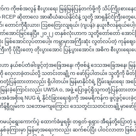
က ကိုဗစ်အလွန် စီးပွားရေး မြန်မြန်ပြန်တက်ဖို့ကို သိပ်ကြိုးစာ
ာ် RCEP ဆိုတာလေ အာဆီယံဆယ်နိုင်ငံနဲ့ သူတို့ အာရှနိုင်ငံကြီးတွေပေ
ရုတ်၊ တောင်ကိုရီးယား၊ ဩစတြေးလျရယ်၊ (ဂျပန်)၊ နယူးဇီလန်ရယ်ပေါ့
ော်အောင်မြင်နေပြီ။ ၂၀၂၂ တနှစ်လုံးဟာက သူတို့တော်တော် အောင်
ုံး ဖြစ်အောင်လုပ်တာပေါ့။ ကမ္ဘာမှာအကြီးဆုံး လွတ်လပ်တဲ့ ကုန်ဈ
းကို ပိုပြီးတော့ တိုးပွားအောင် ပြန့်ပွားအောင်။ အဓိက စီးပွားရေးပေ
ျွမ်းဟာ နယ်စပ်တံခါးဖွင့်တဲ့အခြေအနေ၊ ကိုဗစ်နဲ့ ဒေသအခြေအနေ၊ မြန်
လေ့လာခဲ့တယ်လို့ သတင်းတချို့က ဖော်ပြပါတယ်။ သူတို့ကို မိတ်
ကတုံ့ပြန်ထားတာလည်း ရှိပါတယ်။ မြန်မာနိုင်ငံရဲ့ ငြိမ်းချမ်းရေး အခ
ြန်းခဲ့ကြောင်းလည်း UWSA ဝ, အဖွဲ့ ပြောခွင့်ရှိသူကတုံ့ပြန်ထားတာပါ
အခံအစိုးရ NUG ရဲ့ နိုင်ငံခြားရေးရုံးကို အမေရိကန်က ဖွင့်ခွင့်ပေးခ
တိန့်ရှီဂျွမ်းက သဘောမကျကြောင်း ဒေသတွင်းသတင်းတချို့မှာဖော
်ရွေးကောက်ပွဲ ထောက်ခံမှုရဖို့၊ တရုတ်-ရုရှား-အီရန်တို့ပြောတဲ့ မျှ
နှစ်ခုကြားမှာ မြန်မာ့အရေးကလည်း ဆက်စပ်ပြီး ပါဝင်လာတာ ဖြစ