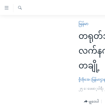
သုံး
ရ
ရှာဖွေ
လွယ်ကူ
မူလစာမျက်နှာ
မြန်မာ
ရ
စေ
မြန်မာ
လာ
တရုတ်အ
သည့်
ဒ်
ကမ္ဘာ့သတင်းများ
Link
ဗွီဒီယို
နိုင်ငံတကာ
လက်နက်က
များ
သတင်းလွတ်လပ်ခွင့်
အမေရိကန်
ပင်မ
တချို့
ရပ်ဝန်းတခု လမ်းတခု အလွန်
တရုတ်
အကြောင်းအရာ
အင်္ဂလိပ်စာလေ့လာမယ်
အစ္စရေး-ပါလက်စတိုင်း
သို့
ဗွီအိုအေ (မြန်မာဌာ
အပတ်စဉ်ကဏ္ဍများ
အမေရိကန်သုံးအီဒီယံ
ကျော်
ကြည့်
ရေဒီယိုနှင့်ရုပ်သံ အချက်အလက်များ
၂၅ ေဖေဖာ္၀ါရီ၊
မကြေးမုံရဲ့ အင်္ဂလိပ်စာ
ရေဒီယို
ရန်
ရေဒီယို/တီဗွီအစီအစဉ်
ရုပ်ရှင်ထဲက အင်္ဂလိပ်စာ
တီဗွီ
ပင်မ
မျှဝေပါ