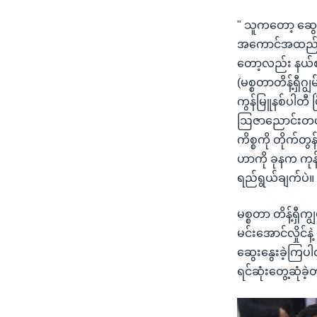
" သူကတော့ ဆွေးန
အကောင်အထည် ဖေ
တော့လည်း နယ်စပ
(မစ္စတာတိန့်ရှီ
ကွန်မြူနစ်ပါတီ
ဩဇာညောင်းတယ်။ ဆ
ကိစ္စကို တိုက်တွ
ဟာကို ခုနက ကုန
ရည်ရွယ်ချက်ပဲ။
မစ္စတာ တိန့်ရှီက
မင်းအောင်လှိုင်နဲ့
ဆွေးနွေးခဲ့ကြပါ
ရင်ဆုံးတွေ့ဆုံ