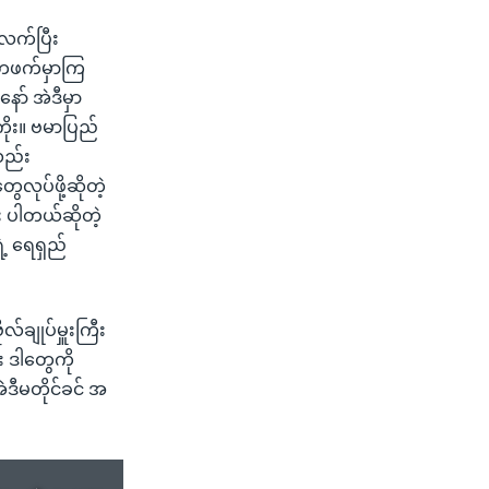
်လက်ပြီး
 တဖက်မှာကြ
ာ် အဲဒီမှာ
ကိုး။ ဗမာပြည်
လည်း
လုပ်ဖို့ဆိုတဲ့
်း ပါတယ်ဆိုတဲ့
ဲ့ ရေရှည်
်ချုပ်မှူးကြီး
ရေး ဒါတွေကို
ဲဒီမတိုင်ခင် အ