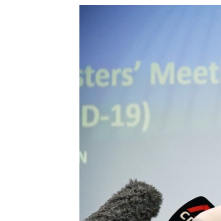
သုတပဒေသာ အင်္ဂလိပ်စာ
အ
ညွန်း
စာမျက်နှာ
သို့
ကျော်
ကြည့်
ရန်
ရှာဖွေ
ရန်
နေရာ
သို့
ကျော်
ရန်