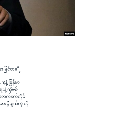
အမြင်တချို့
)နဲ့ မြန်မာ
းနဲ့ ကိုဗစ်
ားလက်နက်ကိုင်
ပို့ချက်ကို ကို