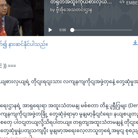
တရုတ်အထူးကိုယ်စားလှယ်ရဲ့ တိုင်းရင်းသား လက်နက်ကိုင်အဖွဲ့တွေနဲ့ တွေ့ဆုံမှုအပေါ်အမြင်တချို့
EMBE
by
ဗွီအိုအေသတင်းဌာန
No media source currently available
0:00
တ်၍ နားဆင်နိုင်ပါသည်။
EMBED
 }} ===
စားလှယျရဲ့ တိုငျးရငျးသား လကျနကျကိုငျအဖှဲ့တှနေဲ့ တှေ့ဆုံမ
ားရေးဌာနရဲ့ အာရှရေးရာ အထူးသံတမနျ မစ်စတာ တိန့ျရှီဂြှမျး (Deng 
ျကိုငျအဖှဲ့တခြို့ တှေ့ဆုံခဲ့ရာမှာ မွနျမာ့နိုငျငံရေး၊ နယျစပျတညျ
ကိစ်စတှေ ပါဝငျတယျလို့သိရပါတယျ။ တရုတျအထူးသံတမနျနဲ့ တိုင
ေ တှေ့ဆုံမှုနဲ့ပတျသကျပွီး မွနျမာ့အရေးလေ့လာသူတှရေဲ့အမွငျ စုစည