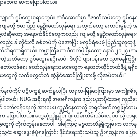
ာ်ဇောက ဆက်ပြောပါတယ်။
ေ့လျှောက် ရှုပ်ထွေးစရာတွေပဲ။ အဲဒီအောက်မှာ ဒီဇာတ်လမ်းတွေ ရှုပ
ျမတို့ ဗမာပြည် နွေဦးတော်လှန်ရေး အတွက်တော့ ကောင်းမွန်တဲ့ အချ
့လဲဆိုတော့ အနောက်နိုင်ငံတွေကလည်း ကျမတို့ နွေဦးတော်လှန်ရေး
ည်း ခါတိုင်းလို စစ်တပ်ကို ပုံအောပြီး မလုပ်ရဲပေမဲ့ ပြည်သူလူထုနဲ
်ဆံရတာရှိတယ်။ ကမ္ဘာကြီးဟာ ဒီထက်ပိုပြီးတော့ နောင် ၂၀၂၄ (အ
ီးတဲ့အထိတော့ ရှုပ်ထွေးနေဦးမှာပဲ။ ဒီလိုပဲ ပျားပန်းခတ် သွားနေကြ
ေဦးတော်လှန်ရေး တော်လှန်ရေးသမားတွေက နေတတ်ထိုင်တတ်ဖို့နဲ့ ရရှိ
တွေကို လက်မလွှတ်ဘဲ ဆွဲနိုင်အောင်ကြိုးစားဖို့ လိုအပ်တယ်။"
 လက်နက်ကိုင် ပဋိပက္ခနဲ့ ဆက်နွယ်ပြီး တရုတ်-မြန်မာကြားမှာ အကျိုးစီးပ
ပါတယ်။ NUG အစိုးရကို အမေရိကန်က နည်းပညာပိုင်းအရ ကူညီနေတ
 တော်လှန်ရေးကို အားပေး၊ ကူညီနေတာလို့ တရုတ်ဖက်ကရှုမြင်တယ်လို
ပြောပါတယ်။ တွေ့ဆုံညှိုုနှိုင်းပြီး ထိမ်းထိမ်းသိမ်းလုပ်ပါလို့ တရ
ဲ့တွေကို တိုက်တွန်းနေတာပါ။ ဒါကြောင့် မစ္စတာတိန့်ရှီကျွမ်းက လက်နက်
သွင်း ဆွေးနွေးခဲ့ပုံရကြောင်း နိုင်ငံရေးသုံးသပ်သူ ဦးရဲထွန်းက ပြ