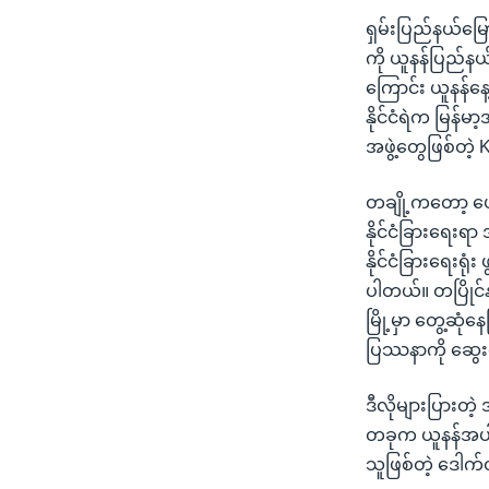
ရှမ်းပြည်နယ်မြေ
ကို ယူနန်ပြည်န
ကြောင်း ယူနန်
နိုင်ငံရဲက မြန်မ
အဖွဲ့တွေဖြစ်တဲ့ 
တချို့ကတော့ ဖေ
နိုင်ငံခြားရေးရာ
နိုင်ငံခြားရေးရုံး
ပါတယ်။ တပြိုင်န
မြို့မှာ တွေ့ဆုံ
ပြဿနာကို ဆွေးန
ဒီလိုများပြားတ
တခုက ယူနန်အပါအ
သူဖြစ်တဲ့ ဒေါက