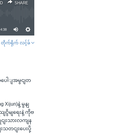
D
SHARE
4:38
တိုက်ရိုက် လင့်ခ်
SHARE
ှုအပေါျအမွငျတ
Xijun)နဲ့ မွနျ
ငွိမျရေးနဲ့ ကိုဗ
ျးရငျးသားလကျန
ျးသတငျးပေးပို့