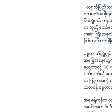
" တရုတ်ပြည်ဘက်
ရှတခုလုံးပေါ့နေ
နိုင်ငံရှိမယ် တ
က သူတို့ တော်တ
chain ကြီးတခုလ
ဖြစ်တယ်။ အဲဒါကြီ
မစ္စတာတိန့်ရှီဂ
အခြေအနေတွေကို 
တွေ့တာလို့ KIO 
ပတ်သက်လို့ မေးမ
မှာ မြန်မာအတိုက်
သံတမန် မစ္စတာ
အမေရိကန်က လာမယ့
အခင်းအကျင်း ဒီ