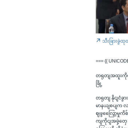
သီးခြားခွဲထု
=== {{ UNICODE
တရုတျအထူးကိုယျ
ခြို့
တရုတျ နိုငျငံခွ
မာနယျစပျက လကျနက
ဈဖွလြှေော့မှု
ကျကိုငျအဖှဲ့တှ