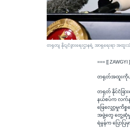
တရုတျ နိုငျငံခွားရေးဌာနရဲ့ အာရှရေးရာ အထူ
=== [[ ZAWGYI ]
တရုတ်အထူးကိုယ်စ
တရုတ် နိုင်ငံခြာ
နယ်စပ်က လက်နက်ကိ
ဖြေလျှော့မှုကိ
အဖွဲ့တွေ တွေ့ဆု
ရဲမွန်က ပြောပြမှ