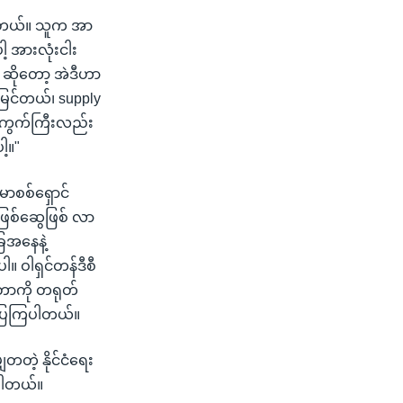
းနေတယ်။ သူက အာ
ါ့ အားလုံးငါး
၊ ဆိုတော့ အဲဒီဟာ
မြင်တယ်၊ supply
ေးကွက်ကြီးလည်း
ါ့။"
မာစစ်ရှောင်
ဖြစ်ဆွေဖြစ် လာ
ြေအနေနဲ့
။ ဝါရှင်တန်ဒီစီ
ဲ့တာကို တရုတ်
်ပြကြပါတယ်။
တတဲ့ နိုင်ငံရေး
်ပါတယ်။