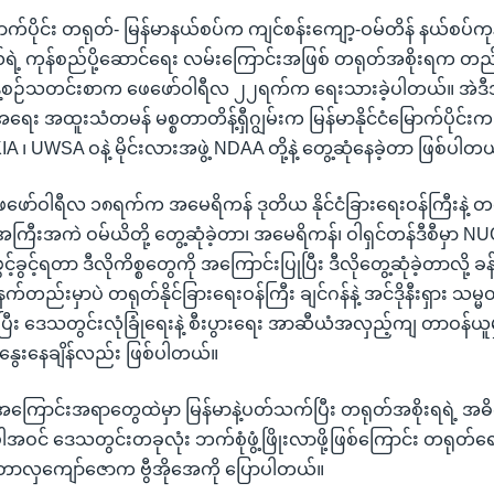
ာက်ပိုင်း တရုတ်- မြန်မာနယ်စပ်က ကျင်စန်းကျော့-ဝမ်တိန် နယ်စပ်
ယ်ရဲ့ ကုန်စည်ပို့ဆောင်ရေး လမ်းကြောင်းအဖြစ် တရုတ်အစိုးရက တည်ဆ
နေ့စဉ်သတင်းစာက ဖေဖော်ဝါရီလ ၂၂ရက်က ရေးသားခဲ့ပါတယ်။ အဲဒီအခ
ာ့အရေး အထူးသံတမန် မစ္စတာတိန့်ရှီဂျွမ်းက မြန်မာနိုင်ငံမြောက်ပိုင်
KIA ၊ UWSA ဝနဲ့ မိုင်းလားအဖွဲ့ NDAA တို့နဲ့ တွေ့ဆုံနေခဲ့တာ ဖြစ်ပါတ
ဖော်ဝါရီလ ၁၈ရက်က အမေရိကန် ဒုတိယ နိုင်ငံခြားရေးဝန်ကြီးနဲ့ တရ
 အကြီးအကဲ ဝမ်ယိတို့ တွေ့ဆုံခဲ့တာ၊ အမေရိကန်၊ ဝါရှင်တန်ဒီစီမှာ NUG
 ဖွင့်ခွင့်ရတာ ဒီလိုကိစ္စတွေကို အကြောင်းပြုပြီး ဒီလိုတွေ့ဆုံခဲ့တာလို့ ခ
က်တည်းမှာပဲ တရုတ်နိုင်ခြားရေးဝန်ကြီး ချင်ဂန်နဲ့ အင်ဒိုနီးရှား သမ
နေပြီး ဒေသတွင်းလုံခြုံရေးနဲ့ စီးပွားရေး အာဆီယံအလှည့်ကျ တာဝန်ယူမှုက
ွေးနေချိန်လည်း ဖြစ်ပါတယ်။
ဲ့ အကြောင်းအရာတွေထဲမှာ မြန်မာနဲ့ပတ်သက်ပြီး တရုတ်အစိုးရရဲ့ အ
ဝင် ဒေသတွင်းတခုလုံး ဘက်စုံဖွံ့ဖြိုးလာဖို့ဖြစ်ကြောင်း တရုတ်
်တာလှကျော်ဇောက ဗွီအိုအေကို ပြောပါတယ်။