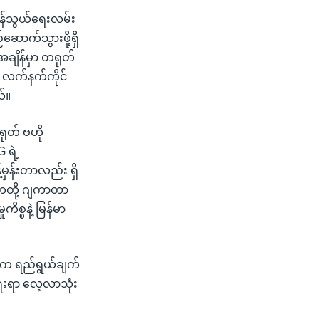
ကုန်သွယ်ရေးလမ်း
ောက်သွားဖို့ရှိ
ျိန်မှာ တရုတ်
းက လက်နက်ကိုင်
ယ်။
ုတ် ဗဟို
 ရဲ့
န့်မှန်းတာလည်း ရှိ
္မတတို့ ဂျကာတာ
ိစ္စနဲ့ မြန်မာ
ဓိက ရည်ရွယ်ချက်
ရေးရာ လေ့လာသုံး