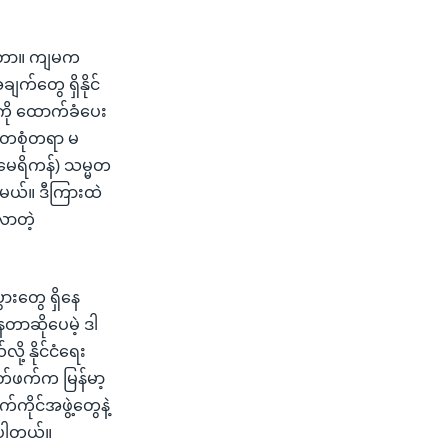
်နေတာ။ ကျမက
က်တွေ ရှိနိုင်
ကို ထောက်ခံပေး
့ တစုံတရာ မ
မေရိကန်) သမ္မတ
ဦးမယ်။ ဒီကြားထဲ
လာတဲ့
ွားတွေ ရှိနေ
ာဆိုပေမဲ့ ဒါ
့ နိုင်ငံရေး
ုတ်ဖက်က မြန်မာ့
ကိုင်အဖွဲ့တွေနဲ့
ောပါတယ်။