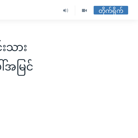
တိုက်ရိုက်
င်းသား
ါ်အမြင်