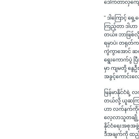
ဒေါက်တာလှကျေ
" ဒါကြောင့် ရှ
ကြည့်တာ ဒါဟာ က
တယ်။ ဘာဖြစ်လို
ရမှာပဲ၊ တရုတ်ကလ
ကွဲကွာအောင် ဆက
ရွေးကောက်ပွဲ ပြ
မှာ ကျမတို့ နွ
အခွင့်ကောင်းလေး
မြန်မာနိုင်ငံရဲ့
တယ်လို့ ယူဆကြ
ဟာ လက်နက်ကိုင်
လေ့လာသူတချို့က 
နိုင်ငံရေးအစုအဖွ
ဒီအချက်ကို ထည့်