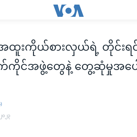
ထူးကိုယ်စားလှယ်ရဲ့ တိုင်းရ
ိုင်အဖွဲ့တွေနဲ့ တွေ့ဆုံမှုအပေ
န)
 ၂၀၂၃