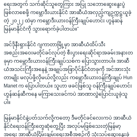
ရေးအတွက် သက်ဆိုင်သူတွေကြား အပြု သဘောဆွေးနွေးပွဲ
ဖြစ်လာစေဖို့ ကမ္ဘောဒီးယားနိုင်ငံ အာဆီယံအလှည့်ကျဥက္ကဋ္ဌယူခဲ့
တဲ့ ၂၀၂၂ ထဲမှာ ကမ္ဘောဒီးယားဝန်ကြီးချုပ်ဟောင်း ဟွန်ဆန်
မြန်မာနိုင်ငံကို သွားရောက်ခဲ့ပါတယ်။"
အင်ဒိုနီးရှားနိုင်ငံ ဂျကာတာမြို့မှာ အာဆီယံထိပ်သီး
အစည်းအဝေးမတိုင်ခင်လုပ်တဲ့ စီးပွားရေးဆိုင်ရာအခမ်းအနားတ
ခုမှာ ကမ္ဘောဒီးယားဝန်ကြီးချုပ်သစ်က ပြောသွားတာပါ။ အာဆီ
ယံအသင်းကြီးအနေနဲ့ အချုပ်အခြာပိုင်နိုင်ငံတခုကို အင်အားသုံး
တာမျိုး မလုပ်ဖို့လိုမယ်လို့လည်း ကမ္ဘောဒီးယားဝန်ကြီးချုပ် Hun
Manet က ပြောပါတယ်။ သူဟာ ဖခင်ဖြစ်သူ ဝန်ကြီးချုပ်ဟောင်း
ဟွန်ဆန်ဆီကနေ မကြာသေးခင်ကပဲ အာဏာလွှဲပြောင်းယူခဲ့သူ
ပါ။
မြန်မာနိုင်ငံနဲ့ပတ်သက်လို့ကတော့ ဒီမတိုင်ခင်လေးကပဲ အာဆီယံ
နိုင်ငံရေးဝန်ကြီးတွေဆုံတွေ့ပြီး အလုပ်မဖြစ်သေးတဲ့မြန်မာ့
အရေး အာဆီယံငြိမ်းချမ်းရေးအစီအစဉ်ကို သုံးသပ်ဆွေးနွေးခဲ့