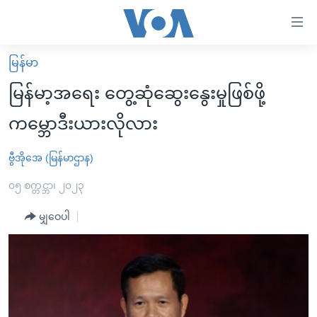
သုံး
ရ
လွယ်ကူ
မြန်မာ
မူလစာမျက်နှာ
စေ
မြန်မာ့အရေး တွေ့ဆုံဆွေးနွေးမှုဖြစ်ဖို့
မြန်မာ
သည့်
ကမ္ဘောဒီးယားလိုလား
ကမ္ဘာ့သတင်းများ
Link
ဗွီဒီယို
နိုင်ငံတကာ
ဗွီအိုအေ (မြန်မာဌာန)
များ
သတင်းလွတ်လပ်ခွင့်
အမေရိကန်
၀၅ စက္တင္ဘာ၊ ၂၀၂၃
ပင်မ
ရပ်ဝန်းတခု လမ်းတခု အလွန်
တရုတ်
အကြောင်းအရာ
မျှဝေပါ
သို့
အင်္ဂလိပ်စာလေ့လာမယ်
အစ္စရေး-ပါလက်စတိုင်း
ကျော်
အပတ်စဉ်ကဏ္ဍများ
အမေရိကန်သုံးအီဒီယံ
ကြည့်
ရေဒီယိုနှင့်ရုပ်သံ အချက်အလက်များ
မကြေးမုံရဲ့ အင်္ဂလိပ်စာ
ရေဒီယို
ရန်
ပင်မ
ရေဒီယို/တီဗွီအစီအစဉ်
ရုပ်ရှင်ထဲက အင်္ဂလိပ်စာ
တီဗွီ