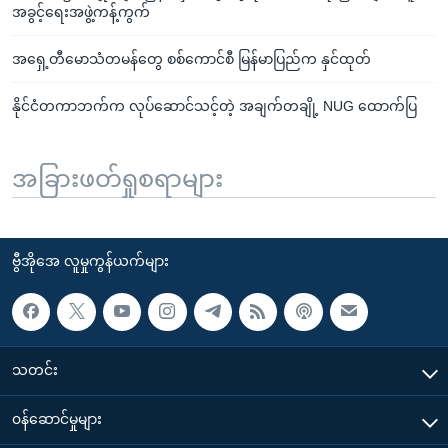
အခွင့်ရေးအဖွဲ့ကန့်ကွက်
အရှေ့တီမောသံတမန်တွေ စစ်ကောင်စီ မြန်မာပြည်က နှင်ထုတ်
နိုင်ငံတကာဘက်က လုပ်ဆောင်သင့်တဲ့ အချက်တချို့ NUG ထောက်ပြ
အခြားဖတ်ရှုစရာများ
ဗွီအိုအေ လူမှုကွန်ယက်များ
သတင်း
၀န်ဆောင်မှုများ