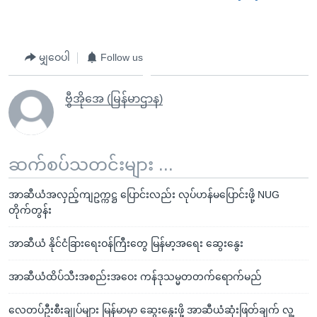
မျှဝေပါ
Follow us
ဗွီအိုအေ (မြန်မာဌာန)
ဆက်စပ်သတင်းများ ...
အာဆီယံအလှည့်ကျဥက္ကဋ္ဌ ပြောင်းလည်း လုပ်ဟန်မပြောင်းဖို့ NUG
တိုက်တွန်း
အာဆီယံ နိုင်ငံခြားရေးဝန်ကြီးတွေ မြန်မာ့အရေး ဆွေးနွေး
အာဆီယံထိပ်သီးအစည်းအဝေး ကန်ဒုသမ္မတတက်ရောက်မည်
လေတပ်ဦးစီးချုပ်များ မြန်မာမှာ ဆွေးနွေးဖို့ အာဆီယံဆုံးဖြတ်ချက် လူ့