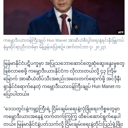
အ
သုတပဒေသာ အင်္ဂလိပ်စာ
ညွန်း
Learning English
စာမျက်နှာ
သို့
ဗွီအိုအေ လူမှုကွန်ယက်များ
ကျော်
ကြည့်
ကမ္ဘောဒီးယားဝန်ကြီးချုပ် Hun Manet အာဆီယံစီးပွါးရေးနဲ့ရင်းနှီးမြှုကပ်
နှံမှုဆိုင်ရာညီလာခံမှာ မိန့်ခွန်းပြောစဥ်။ (စက်တင်ဘာ ၄၊ ၂၀၂၃)
ရန်
ဘာသာစကားများ
ရှာဖွေ
မြန်မာနိုင်ငံပဋိပက္ခမှာ အပြုသဘောဆောင်တွေ့ဆုံဆွေးနွေးမှုတွေ
ရန်
ဖြစ်လာစေဖို့ ကမ္ဘောဒီးယားနိုင်ငံက လိုလားတယ်လို့ ၄၃ ကြိမ်
နေရာ
မြောက် အာဆီယံထိပ်သီးအစည်းအဝေးတက်ရောက်ဖို့ အင်ဒိုနီး
သို့
ရှာနိုင်ငံရောက်နေတဲ့ ကမ္ဘောဒီးယားဝန်ကြီးချုပ် Hun Manet က
ကျော်
ပြောပါတယ်။
ရန်
"ဒေသတွင်းနဲ့ကမ္ဘာ့ကြီးရဲ့ ငြိမ်းချမ်းရေးနဲ့လုံခြုံရေးကိစ္စတွေမှာ
ကမ္ဘောဒီးယားအနေနဲ့ တက်တက်ကြွကြွ ထိစပ်ဆောင်ရွက်နေပါ
တယ်။ မြန်မာနိုင်ငံနဲ့ပတ်သက်လို့ ငြိမ်းချမ်းရေးနဲ့တိုင်းပြည်ဖွံ့ဖြိုး