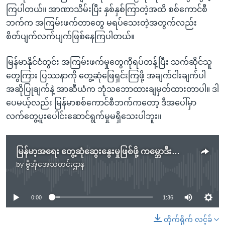
ကြပါတယ်။ အာဏာသိမ်းပြီး နှစ်နှစ်ကြာတဲ့အထိ စစ်ကောင်စီ
ဘက်က အကြမ်းဖက်တာတွေ မရပ်သေးတဲ့အတွက်လည်း
စိတ်ပျက်လက်ပျက်ဖြစ်နေကြပါတယ်။
မြန်မာနိုင်ငံတွင်း အကြမ်းဖက်မှုတွေကိုရပ်တန့်ပြီး သက်ဆိုင်သူ
တွေကြား ပြဿနာကို တွေ့ဆုံဖြေရှင်းကြဖို့ အချက်ငါးချက်ပါ
အဆိုပြုချက်နဲ့ အာဆီယံက ဘုံသဘောထားချမှတ်ထားတာပါ။ ဒါ
ပေမယ့်လည်း မြန်မာစစ်ကောင်စီဘက်ကတော့ ဒီအပေါ်မှာ
လက်တွေ့ပူးပေါင်းဆောင်ရွက်မှုမရှိသေးပါဘူး။
မြန်မာ့အရေး တွေ့ဆုံဆွေးနွေးမှုဖြစ်ဖို့ ကမ္ဘောဒီးယားလိုလား
by
ဗွီအိုအေသတင်းဌာန
No media source currently available
0:00
1:36
တိုက်ရိုက် လင့်ခ်