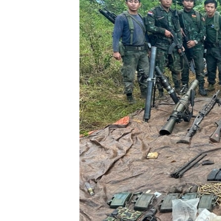
သုတပဒေသာ အင်္ဂလိပ်စာ
အ
ညွန်း
စာမျက်နှာ
သို့
ကျော်
ကြည့်
ရန်
ရှာဖွေ
ရန်
နေရာ
သို့
ကျော်
ရန်