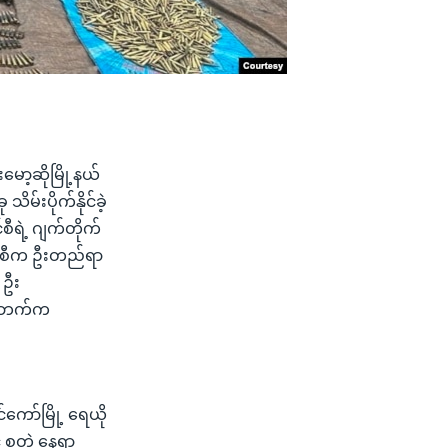
ော့ဆိုမြို့နယ်
မ်းပိုက်နိုင်ခဲ့
ရဲ့ ဂျက်တိုက်
ာင်စီက ဦးတည်ရာ
 ဦး
ေသဘက်က
ော်မြို့ ရေယို
င် စတဲ့ နေရာ