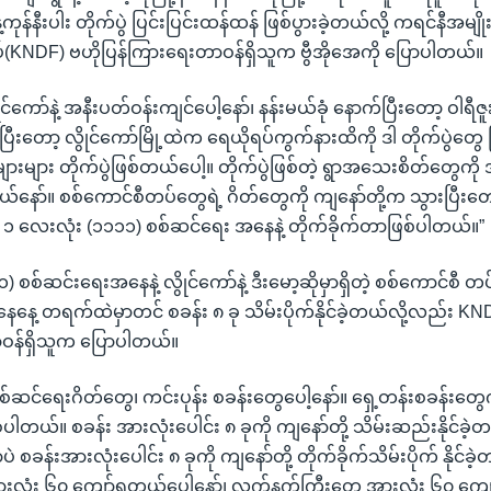
ုန်နီးပါး တိုက်ပွဲ ပြင်းပြင်းထန်ထန် ဖြစ်ပွားခဲ့တယ်လို့ ကရင်နီအမျိ
KNDF) ဗဟိုပြန်ကြားရေးတာဝန်ရှိသူက ဗွီအိုအေကို ပြောပါတယ်။
င်ကော်နဲ့ အနီးပတ်ဝန်းကျင်ပေါ့နော်၊ နန်းမယ်ခုံ နောက်ပြီးတော့ ဝါရီဇူးပ
ပြီးတော့ လွိုင်ကော်မြို့ထဲက ရေယိုရပ်ကွက်နားထိကို ဒါ တိုက်ပွဲတွေ 
ျားများ တိုက်ပွဲဖြစ်တယ်ပေါ့။ တိုက်ပွဲဖြစ်တဲ့ ရွာအသေးစိတ်တွေကို 
နော်။ စစ်ကောင်စီတပ်တွေရဲ့ ဂိတ်တွေကို ကျနော်တို့က သွားပြီးတော
ါ ၁ လေးလုံး (၁၁၁၁) စစ်ဆင်ရေး အနေနဲ့ တိုက်ခိုက်တာဖြစ်ပါတယ်။”
 စစ်ဆင်းရေးအနေနဲ့ လွိုင်ကော်နဲ့ ဒီးမော့ဆိုမှာရှိတဲ့ စစ်ကောင်စီ တ
 စနေနေ့ တရက်ထဲမှာတင် စခန်း ၈ ခု သိမ်းပိုက်နိုင်ခဲ့တယ်လို့လည်း KN
ာဝန်ရှိသူက ပြောပါတယ်။
စစ်ဆင်ရေးဂိတ်တွေ၊ ကင်းပုန်း စခန်းတွေပေါ့နော်။ ရှေ့တန်းစခန်းတွေကိ
ပါတယ်။ စခန်း အားလုံးပေါင်း ၈ ခုကို ကျနော်တို့ သိမ်းဆည်းနိုင်ခဲ့တ
စခန်းအားလုံးပေါင်း ၈ ခုကို ကျနော်တို့ တိုက်ခိုက်သိမ်းပိုက် နိုင်ခဲ့
လုံး ၆၀ ကျော်ရတယ်ပေါ့နော်၊ လက်နက်ကြီးတွေ အားလုံး ၆၀ ကျေ