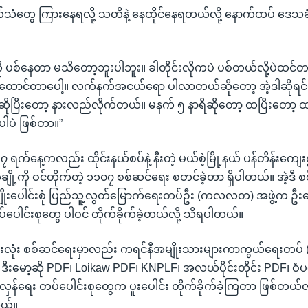
်သံတွေ ကြားနေရလို့ သတိနဲ့ နေထိုင်နေရတယ်လို့ နောက်ထပ် ဒ
 ပစ်နေတာ မသိတော့ဘူးပါဘူး။ ခါတိုင်းလိုကပဲ ပစ်တယ်လို့ပဲထင်
ောင်တာပေါ့။ လက်နက်အငယ်ရော ပါလာတယ်ဆိုတော့ အဲ့ဒါဆိုရင်တော့
ိုပြီးတော့ နားလည်လိုက်တယ်။ မနက် ၅ နာရီဆိုတော့ ထပြီးတော့ ထ
ါပဲ ဖြစ်တာ။”
ဘာ ၇ ရက်နေ့ကလည်း ထိုင်းနယ်စပ်နဲ့ နီးတဲ့ မယ်စဲ့မြို့နယ် ပန်တိန်းကျေးရွ
ျို့ကို ဝင်တိုက်တဲ့ ၁၁၀၇ စစ်ဆင်ရေး စတင်ခဲ့တာ ရှိပါတယ်။ အဲ့ဒီ
ျိုးပေါင်းစုံ ပြည်သူ့လွတ်မြောက်ရေးတပ်ဦး (ကလလတ) အဖွဲ့က ဦးဆ
ပေါင်းစုတွေ ပါဝင် တိုက်ခိုက်ခဲ့တယ်လို့ သိရပါတယ်။
လုံး စစ်ဆင်ရေးမှာလည်း ကရင်နီအမျိုးသားများကာကွယ်ရေးတပ် 
ဒီးမော့ဆို PDF၊ Loikaw PDF၊ KNPLF၊ အလယ်ပိုင်းတိုင်း PDF၊ ဝ
ာ်လှန်ရေး တပ်ပေါင်းစုတွေက ပူးပေါင်း တိုက်ခိုက်ခဲ့ကြတာ ဖြစ်တယ်လိ
တယ်။