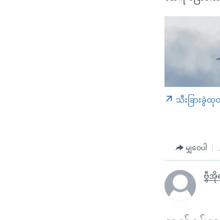
သီးခြားခွဲထု
မျှဝေပါ
ဗွီအ