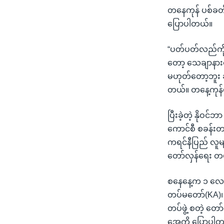
တနေကုန် ပစ်ခတ
ပြောပါတယ်။
“ပတ်ပတ်လည်ကို
တော့ သေချာနားထ
မဟုတ်တော့ဘူး ဆ
တယ်။ တနေ့ကုန်ပ
ပြီးခဲ့တဲ့ နိုဝင်
ကောင်စီ စခန်းတခ
ကရင်နီပြည် လူမ
တော်လှန်ရေး တပ်
စနေနေ့က ၁ လေး
တပ်မတော်(KA)၊ 
တပ်ဖွဲ့ စတဲ့ တေ
အေကို ပြောပါ