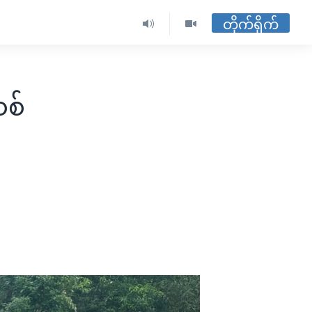
တိုက်ရိုက်
စ်