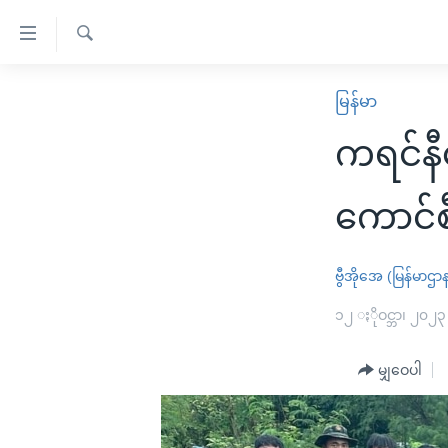
သုံး
ရ
ရှာဖွေ
လွယ်ကူ
မူလစာမျက်နှာ
မြန်မာ
ရ
စေ
မြန်မာ
လာ
ကရင်နီ
သည့်
ဒ်
ကမ္ဘာ့သတင်းများ
Link
ဗွီဒီယို
နိုင်ငံတကာ
ကောင်စီ
များ
သတင်းလွတ်လပ်ခွင့်
အမေရိကန်
ပင်မ
ရပ်ဝန်းတခု လမ်းတခု အလွန်
တရုတ်
ဗွီအိုအေ (မြန်မာဌာ
အကြောင်းအရာ
အင်္ဂလိပ်စာလေ့လာမယ်
အစ္စရေး-ပါလက်စတိုင်း
၁၂ ႏိုဝင္ဘာ၊ ၂၀၂၃
သို့
အပတ်စဉ်ကဏ္ဍများ
အမေရိကန်သုံးအီဒီယံ
ကျော်
မျှဝေပါ
ကြည့်
ရေဒီယိုနှင့်ရုပ်သံ အချက်အလက်များ
မကြေးမုံရဲ့ အင်္ဂလိပ်စာ
ရေဒီယို
ရန်
ရေဒီယို/တီဗွီအစီအစဉ်
ရုပ်ရှင်ထဲက အင်္ဂလိပ်စာ
တီဗွီ
ပင်မ