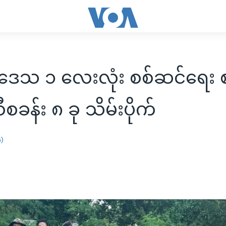
ဒေသ ၁ လေးလုံး စစ်ဆင်ရေး စ
စခန်း ၈ ခု သိမ်းပိုက်
န)