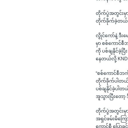
တိုက်ပွဲအတွင်း
တိုက်ခိုက်ခဲ့တ
လွိုင်ကော်နဲ့ ဒီ
မှာ စစ်ကောင်စီ
ကို ပစ်ချနိုင်ခဲ
နေတယ်လို့ KN
“စစ်ကောင်စီဘက
တိုက်ခိုက်ပါတယ
ပစ်ချနိုင်ခဲ့ပါတ
အူသွားပြီးတော့ 
တိုက်ပွဲအတွင်း
အရှင်ဖမ်းမိကြေ
ကောင်စီ ပြောခွင