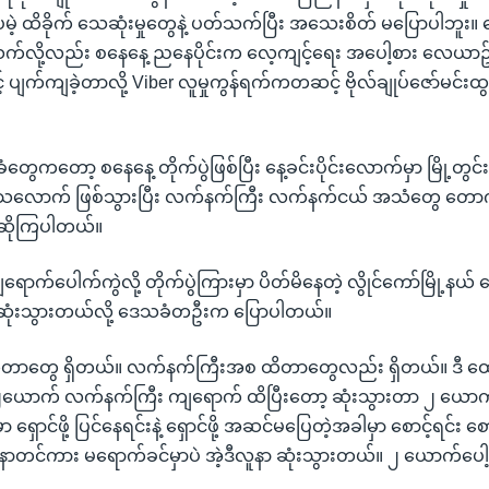
ေမဲ့ ထိခိုက် သေဆုံးမှုတွေနဲ့ ပတ်သက်ပြီး အသေးစိတ် မပြောပါဘူး
သက်လို့လည်း စနေနေ့ ညနေပိုင်းက လေ့ကျင့်ရေး အပေါ့စား လေယာဥ
ာင့် ပျက်ကျခဲ့တာလို့ Viber လူမှုကွန်ရက်ကတဆင့် ဗိုလ်ချုပ်ဇော်မင်းထ
ံတွေကတော့ စနေနေ့ တိုက်ပွဲဖြစ်ပြီး နေ့ခင်းပိုင်းလောက်မှာ မြို့တွင
သလောက် ဖြစ်သွားပြီး လက်နက်ကြီး လက်နက်ငယ် အသံတွေ တော
ာဆိုကြပါတယ်။
ာက်ပေါက်ကွဲလို့ တိုက်ပွဲကြားမှာ ပိတ်မိနေတဲ့ လွိုင်ကော်မြို့နယ်
ဆုံးသွားတယ်လို့ ဒေသခံတဦးက ပြောပါတယ်။
တာတွေ ရှိတယ်။ လက်နက်ကြီးအစ ထိတာတွေလည်း ရှိတယ်။ ဒီ ထေ
ယောက် လက်နက်ကြီး ကျရောက် ထိပြီးတော့ ဆုံးသွားတာ ၂ ယောက်ပ
ာ ရှောင်ဖို့ ပြင်နေရင်းနဲ့ ရှောင်ဖို့ အဆင်မပြေတဲ့အခါမှာ စောင့်ရင်း စောင
င်ကား မရောက်ခင်မှာပဲ အဲ့ဒီလူနာ ဆုံးသွားတယ်။ ၂ ယောက်ပေါ့န