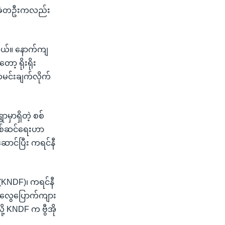
ေသခံတဦးကလည်း
တယ်။ နောက်ကျ
 ရိုးရိုး
မင်းချက်လိုက်
ာမှာရှိတဲ့ စစ်
 စစ်ဆင်ရေးဟာ
ောင်ပြီး ကရင်နီ
(KNDF)၊ ကရင်နီ
ံပလွေပြောက်ကျား
ု့ KNDF က ဗွီအို