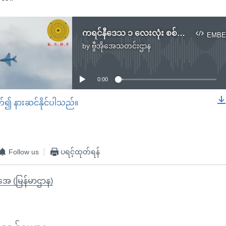
ကရင်နီဒေသ ၁ လေးလုံး စစ်ဆင်ရေး စစ်ကောင်စီစခန်း ၈ ခု သိမ်းပိုက်
EMBE
by
ဗွီအိုအေသတင်းဌာန
No media source currently available
0:00
တ်၍ နားဆင်နိုင်ပါသည်။
EMBED
Follow us
ပရင့်ထုတ်ရန်
ိုအေ (မြန်မာဌာန)