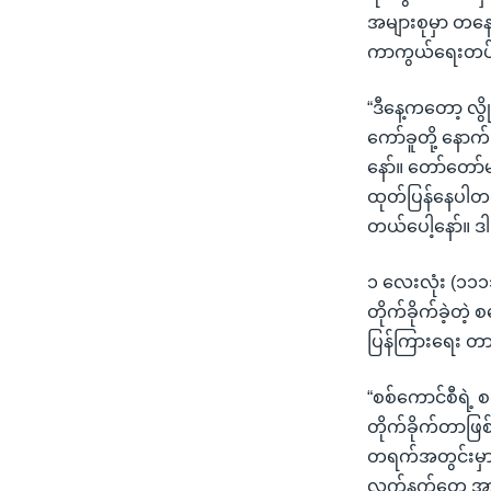
အများစုမှာ တနေ့က
ကာကွယ်ရေးတပ်(
“ဒီနေ့ကတော့ လွို
ကော်ခူတို့ နောက်
နော်။ တော်တော်မ
ထုတ်ပြန်နေပါတယ်
တယ်ပေါ့နော်။ ဒ
၁ လေးလုံး (၁၁၁၁)
တိုက်ခိုက်ခဲ့တဲ့
ပြန်ကြားရေး တ
“စစ်ကောင်စီရဲ့ 
တိုက်ခိုက်တာဖြစ်
တရက်အတွင်းမှာပဲ 
လက်နက်တွေ အား