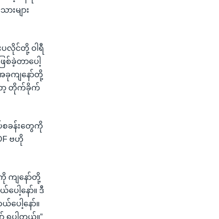
ုးသားများ
လိုင်တို့ ဝါရီ
ဖြစ်ခဲ့တာပေါ့
အခုကျနော်တို့
့ တိုက်ခိုက်
ပ်စခန်းတွေကို
DF ဗဟို
ု ကျနော်တို့
ယ်ပေါ့နော်။ ဒီ
တယ်ပေါ့နော်။
ာ် ရပါတယ်။”