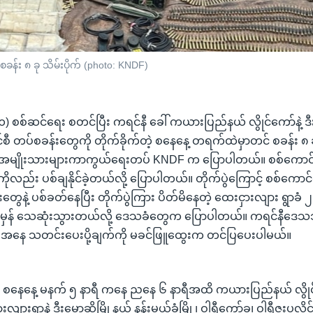
်း ၈ ခု သိမ်းပိုက် (photo: KNDF)
) စစ်ဆင်ရေး စတင်ပြီး ကရင်နီ ခေါ် ကယားပြည်နယ် လွိုင်ကော်နဲ့ ဒီးမ
 တပ်စခန်းတွေကို တိုက်ခိုက်တဲ့ စနေနေ့ တရက်ထဲမှာတင် စခန်း ၈ ခု သိ
ီ အမျိုးသားများကာကွယ်ရေးတပ် KNDF က ပြောပါတယ်။ စစ်ကောင်စီ
လည်း ပစ်ချနိုင်ခဲ့တယ်လို့ ပြောပါတယ်။ တိုက်ပွဲကြောင့် စစ်ကေ
တွေနဲ့ ပစ်ခတ်နေပြီး တိုက်ပွဲကြား ပိတ်မိနေတဲ့ ထေးငှားလျား ရွာခံ ၂
ိမှန် သေဆုံးသွားတယ်လို့ ဒေသခံတွေက ပြောပါတယ်။ ကရင်နီဒ
ေအနေ သတင်းပေးပို့ချက်ကို မခင်ဖြူထွေးက တင်ပြပေးပါမယ်။
် စနေနေ့ မနက် ၅ နာရီ ကနေ ညနေ ၆ နာရီအထိ ကယားပြည်နယ် လွိုင်က
ျားရွာနဲ့ ဒီးမော့ဆိုမြို့နယ် နန်းမယ်ခုံမြို့၊ ဝါရီကော်ခူ၊ ဝါရီဇူးပလို