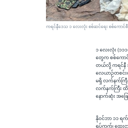
ကရင်နီဒေသ ၁ လေးလုံး စစ်ဆင်ရေး စစ်ကောင်စီစခန
၁ လေးလုံး (၁၁၁၁
တွေက စစ်ကောင်စီ
တယ်လို့ ကရင်န
လေယာဉ်တစင်းကို
မရှိ လက်နက်ကြီး
လက်နက်ကြီး ထ
နောက်ဆုံး အခြ
နိုဝင်ဘာ ၁၁ ရက
ရပ်ကွက်၊ ထေးငှားလ