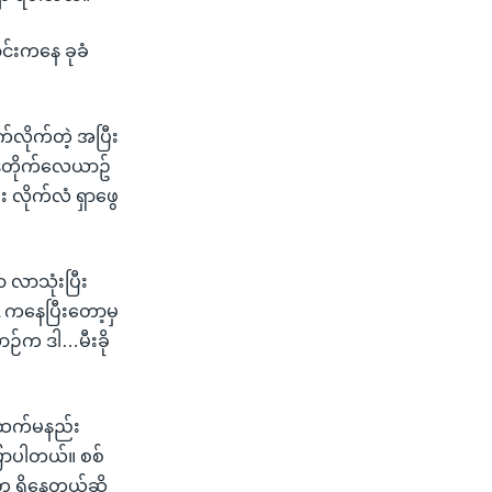
င်းကနေ ခုခံ
က်လိုက်တဲ့ အပြီး
့ဒီတိုက်လေယာဥ်
း လိုက်လံ ရှာဖွေ
လာသုံးပြီး
A ကနေပြီးတော့မှ
ယာဉ်က ဒါ…မီးခို
ဦးထက်မနည်း
ောပါတယ်။ စစ်
ွေ ရှိနေတယ်ဆို