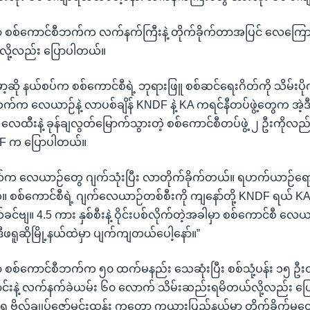
မှာ စစ်ကောင်စီဘက်က လက်နက်ကြီးနဲ့ တိုက်ခိုက်တာအပြင် လေကြော
ယ်လို့လည်း ပြောပါတယ်။
းမော့ဆို နယ်စပ်က စစ်ကောင်စီရဲ့ ဘုရားဖြူ စစ်ဆင်ရေးဂိတ်ကို သိမ်းပို
ဘက်က လေယာဉ်နဲ့ လာပစ်ချိန် KNDF နဲ့ KA ကရင်နီတပ်ဖွဲ့တွေက အဲ
့ပြီး လေထီးနဲ့ ခုန်ချလွတ်မြောက်သွားတဲ့ စစ်ကောင်စီတပ်ဖွဲ့ ၂ ဦးကိုလည်
DF က ပြောပါတယ်။
်က လေယာဉ်တွေ ဂျက်သုံးပြီး လာတိုက်ခိုက်တယ်။ ရဟက်ယာဉ်ရော 
်။ စစ်ကောင်စီရဲ့ ဂျက်လေယာဉ်တစ်စီးကို ကျနော်တို့ KNDF ရယ် K
ယ်ခင်ဗျ။ 4.5 ကား နှစ်စီးနဲ့ ဝိုင်းပစ်လိုက်တဲ့အခါမှာ စစ်ကောင်စီ လေ
ဒီဖရူဆိုမြို့နယ်ထဲမှာ ပျက်ကျတယ်ပေါ့နော်။”
မှာ စစ်ကောင်စီဘက်က ၅၀ ထက်မနည်း သေဆုံးပြီး စစ်သုံ့ပန်း ၁၅ 
ာင်းနဲ့ လက်နက်ခဲယမ်း ၆၀ လောက် သိမ်းဆည်းရမိတယ်လို့လည်း ပြ
့်ရ ဗိုလ်ချုပ်ဇော်မင်းထွန်း ကတော့ ကယားပြည်နယ်မှာ တိုက်ခိုက်မှုတ