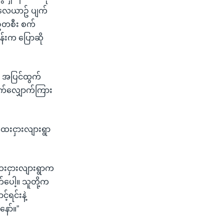
။ လေယာဥ် ပျက်
်တစီး စက်
ွန်းက ပြောဆို
်း အပြင်ထွက်
က်လျှောက်ကြား
 ထေးငှားလျားရွာ
းငှားလျားရွာက
ေါ့။ သူတို့က
့်ရင်းနဲ့
ော်။”