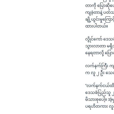
တာကို ပြောဆိုပ
ကျခဲ့တာနဲ့ ပတ်
ချို့ယွင်းမှုကြေ
ထားပါတယ်။
လွိုင်ကော် ဒေသခ
သွားလာတာ မရှိ
နေရတာလို့ ပြေ
လက်နက်ကြီး ကျရေ
က လူ ၂ ဦး သေ
“လက်နက်ငယ်ထိ
ဒေသခံပြည်သူ ၂
မိသားစုပေါ့။ အဲ့မှ
ပရဟိတကား လူနာတ