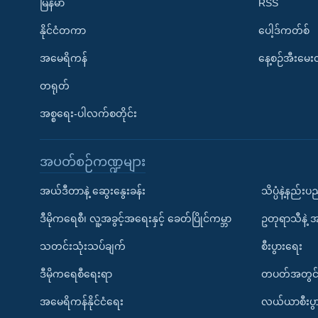
မြန်မာ
RSS
နိုင်ငံတကာ
ပေါ့ဒ်ကတ်စ်
အမေရိကန်
နေ့စဉ်အီးမေ
တရုတ်
အစ္စရေး-ပါလက်စတိုင်း
အပတ်စဉ်ကဏ္ဍများ
အယ်ဒီတာနဲ့ ဆွေးနွေးခန်း
သိပ္ပံနဲ့နည်း
ဒီမိုကရေစီ၊ လူ့အခွင့်အရေးနှင့် ခေတ်ပြိုင်ကမ္ဘာ
ဥတုရာသီနဲ့ 
သတင်းသုံးသပ်ချက်
စီးပွားရေး
ဒီမိုကရေစီရေးရာ
တပတ်အတွင်
အမေရိကန်နိုင်ငံရေး
လယ်ယာစီးပွ