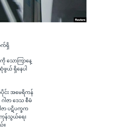
က်ရှိ
ု့ကို သောကြာနေ့
ံဖွယ် ရှိနေပါ
ပိုင်း အမေရိကန်
ီး ဂါဇာ ဒေသ စီမံ
ဂါဇာ ပဋိပက္ခက
းကုန်သွယ်ရေး
ယ်။