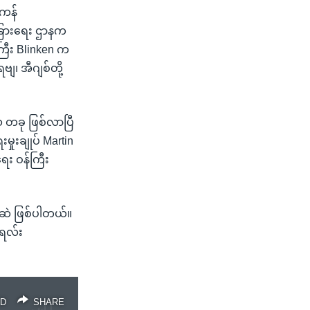
ကန်
ငံခြားရေး ဌာနက
ြီး Blinken က
ျ၊ အီဂျစ်တို့
သ တခု ဖြစ်လာပြီ
ုးချုပ် Martin
ေး ဝန်ကြီး
နေဆဲ ဖြစ်ပါတယ်။
ရေလ်း
D
SHARE