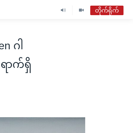
တိုက်ရိုက်
ဗွီအိုအေ မြန်မာညချမ်း
တိုက်ရိုက်ထုတ်လွှင့်မှု
ken ဂါ
အစီအစဉ်များ
ရောက်ရှိ
ဗွီအိုအေ မြန်မာညချမ်း
ရေဒီယိုတိုက်ရိုက်နားဆင်ရန်