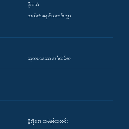
ဒို့အသံ
သက်တံရောင်သတင်းလွှာ
သုတပဒေသာ အင်္ဂလိပ်စာ
ဗွီအိုအေ တမိနစ်သတင်း