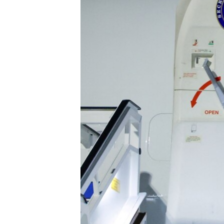
သုတပဒေသာ အင်္ဂလိပ်စာ
အ
ညွန်း
စာမျက်နှာ
သို့
ကျော်
ကြည့်
ရန်
ရှာဖွေ
ရန်
နေရာ
သို့
ကျော်
ရန်