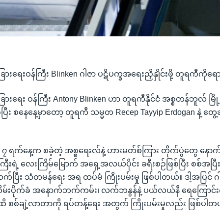
ခြားရေးဝန်ကြီး Blinken ဂါဇာ ပဋိပက္ခအရေးညှိနှိုင်းဖို့ တူရကီကိုရော
ံခြားရေး ဝန်ကြီး Antony Blinken ဟာ တူရကီနိုင်ငံ အစ္စတန်ဘူလ် မြိ
ပြီး စနေနေ့မှာတော့ တူရကီ သမ္မတ Recep Tayyip Erdogan နဲ့ တွေ့ဆု
ရက်နေ့က စခဲ့တဲ့ အစ္စရေးလ်နဲ့ ဟားမတ်စ်ကြား တိုက်ပွဲတွေ နောက်
န်ကြီးရဲ့ လေးကြိမ်မြောက် အရှေ့အလယ်ပိုင်း ခရီးစဉ်ဖြစ်ပြီး စစ်အပြ
တ်သက်ပြီး သံတမန်ရေး အရ ထပ်မံ ကြိုးပမ်းမှု ဖြစ်ပါတယ်။ ဒါ့အပြင် 
ိမ်းပိုက်ခံ အနောက်ဘက်ကမ်း၊ လက်ဘနွန်နဲ့ ပယ်လယ်နီ ရေကြောင်
့ထိ စစ်ချဲ့လာတာကို ရပ်တန့်ရေး အတွက် ကြိုးပမ်းမှုလည်း ဖြစ်ပါတ