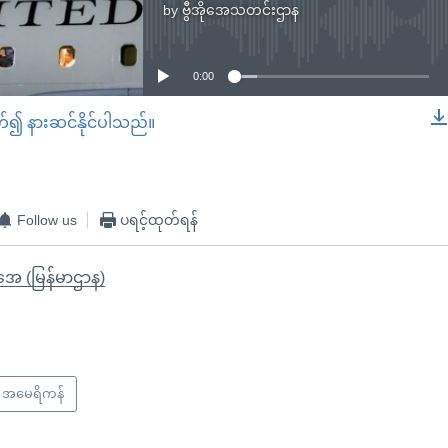
by
ဗွီအိုအေသတင်းဌာန
No media source currently available
0:00
တ်၍ နားဆင်နိုင်ပါသည်။
EMBED
Follow us
ပရင့်ထုတ်ရန်
ိုအေ (မြန်မာဌာန)
အမေရိကန်