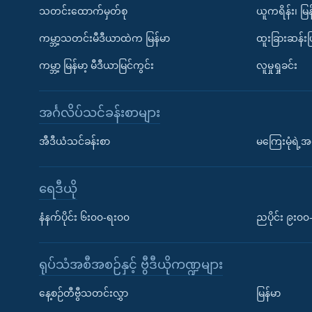
သတင်းထောက်မှတ်စု
ယူကရိန်း၊ မြန
ကမ္ဘာ့သတင်းမီဒီယာထဲက မြန်မာ
ထူးခြားဆန်း
ကမ္ဘာ့ မြန်မာ့ မီဒီယာမြင်ကွင်း
လူမှုရှုခင်း
အင်္ဂလိပ်သင်ခန်းစာများ
အီဒီယံသင်ခန်းစာ
မကြေးမုံရဲ့အင
ရေဒီယို
နံနက်ပိုင်း ၆း၀၀-ရး၀၀
ညပိုင်း ၉း၀
ရုပ်သံအစီအစဉ်နှင့် ဗွီဒီယိုကဏ္ဍများ
နေ့စဉ်တီဗွီသတင်းလွှာ
မြန်မာ