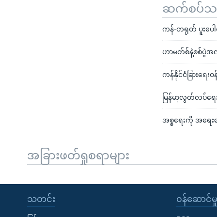
ဆက်စပ်သတင
ကန်-တရုတ် ပူးပေါင်
ဟာမတ်စ်နဲ့စစ်ပွဲအ
ကန်နိုင်ငံခြားရေး
မြန်မာ့လွတ်လပ်ရေ
အစ္စရေးကို အရေး
အခြားဖတ်ရှုစရာများ
သတင်း
၀န်ဆောင်မှ