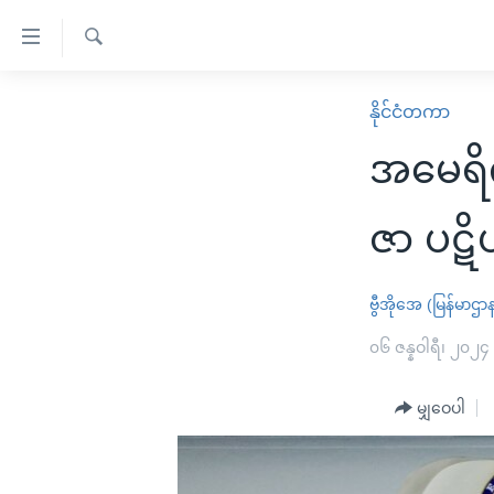
သုံး
ရ
ရှာဖွေ
လွယ်ကူ
မူလစာမျက်နှာ
နိုင်ငံတကာ
ရ
စေ
မြန်မာ
လာ
အမေရိကန
သည့်
ဒ်
ကမ္ဘာ့သတင်းများ
Link
ဗွီဒီယို
နိုင်ငံတကာ
ဇာ ပဋိပ
များ
သတင်းလွတ်လပ်ခွင့်
အမေရိကန်
ပင်မ
ရပ်ဝန်းတခု လမ်းတခု အလွန်
တရုတ်
ဗွီအိုအေ (မြန်မာဌာ
အကြောင်းအရာ
အင်္ဂလိပ်စာလေ့လာမယ်
အစ္စရေး-ပါလက်စတိုင်း
၀၆ ဇန္နဝါရီ၊ ၂၀၂၄
သို့
အပတ်စဉ်ကဏ္ဍများ
အမေရိကန်သုံးအီဒီယံ
ကျော်
မျှဝေပါ
ကြည့်
ရေဒီယိုနှင့်ရုပ်သံ အချက်အလက်များ
မကြေးမုံရဲ့ အင်္ဂလိပ်စာ
ရေဒီယို
ရန်
ရေဒီယို/တီဗွီအစီအစဉ်
ရုပ်ရှင်ထဲက အင်္ဂလိပ်စာ
တီဗွီ
ပင်မ