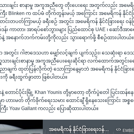
သားချင်း စာနာမှု အကူအညီတွေ တိုးပေးရေး အတွက်လည်း အမေရိ
ဝန်ကြီး Blinken က ထပ်မံ တိုက်တွန်းမယ့် အကြောင်း အမေရိကန် နိုင်
င်းတပတ်ကြာမယ့် ခရီးစဉ် အတွင်း အမေရိကန် နိုင်ငံခြားရေး ဝန်က
ာ်ဒန်၊ ကာတာ၊ အာရပ်စော်ဘွားများ ပြည်ထောင်စု UAE ၊ ဆော်ဒီအာရေဗ
်နဲ့ အနောက်ဘက်ကမ်းတို့ကိုလည်း သွားရောက်ဖို့ စီစဉ်ထားပါတယ်။
းလတာ အတွင်း ဂါဇာဒေသဟာ မျှော်လင့်ချက် ပျက်သုဉ်း၊ သေဆုံးရာ ဒေ
လူသားချင်းစာနာမှု အကူအညီပေးရေးဆိုင်ရာ လက်ထောက်အတွင်းရေးမှ
ညာချက် ထုတ်ပြန်လိုက်တဲ့ သောကြာနေ့မှာဘဲ အမေရိကန် နိုင်ငံခြားရ
းကို ခရီးထွက်ခွာတာ ဖြစ်ပါတယ်။
ဲ့ တောင်ပိုင်းမြို့ Khan Younis တို့မှာတော့ တိုက်ပွဲတေါ ပြင်းထန်
းမှာ ဟားမတ် တိုက်ခိုက်ရေးသမား ထောင်ချီ ရှိနေသေးကြောင်း အစ္စ
ကြီး Yoav Gallant ကလည်း ပြောဆိုထားပါတယ်။
အမေရိကန် နိုင်ငံခြားရေးဝန်ကြီး Blinken ဂါဇာ ပဋိပက္ခအရေးညှိနှိုင်းဖို့ တူရကီကိုရောက်ရှိ
EMBE