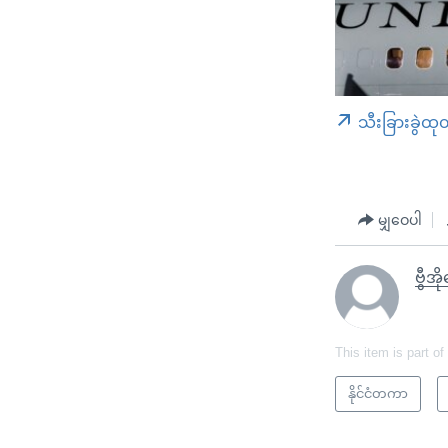
သီးခြားခွဲထု
မျှဝေပါ
ဗွီအ
This item is part of
နိုင်ငံတကာ