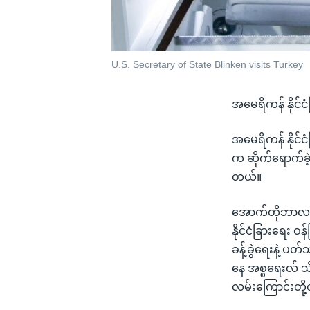
U.S. Secretary of State Blinken visits Turkey
အမေရိကန် နိုင်ငံ
အမေရိကန် နိုင်င
က ဆိုက်ရောက်ခဲ့
တယ်။
အောက်တိုဘာလ ၇ 
နိုင်ငံခြားရေး ဝ
ခန့်ခွဲရေးနဲ့ ပ
နေ အစ္စရေးလ် သ
လမ်းကြောင်းတို