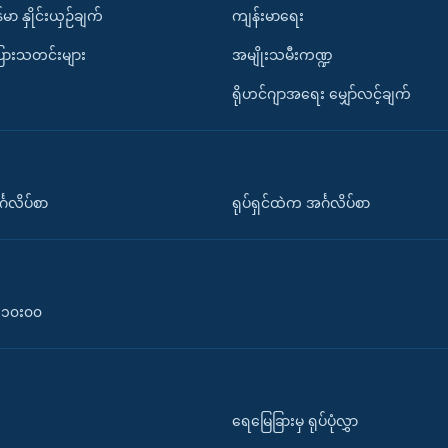
်မာ နှိုင်းယှဉ်ချက်
ကျန်းမာရေး
ပြားသတင်းများ
အမျိုးသမီးကဏ္ဍ
ရိုဟင်ဂျာအရေး မျှော်လင့်ချက်
်္ဂလိပ်စာ
ရုပ်ရှင်ထဲက အင်္ဂလိပ်စာ
၀-၁၀း၀၀
ရေမြေခြားမှ ရုပ်ပုံလွှာ