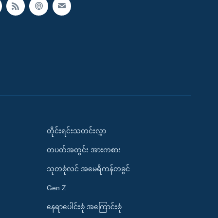
တိုင်းရင်းသတင်းလွှာ
တပတ်အတွင်း အားကစား
သုတစုံလင် အမေရိကန်တခွင်
Gen Z
နေရာပေါင်းစုံ အကြောင်းစုံ