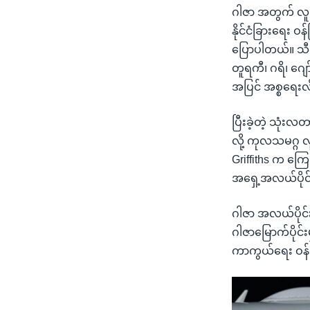
ဂါဇာ အတွက် လူ
နိုင်ငံခြားရေး 
ပြောပါတယ်။ သီတ
တူရကီ၊ ဂရိ၊ ဂျေ
အပြင် အစ္စရေးလ
ပြီးခဲ့တဲ့ သုံ
လို့ ကုလသမဂ္ဂ 
Griffiths က ကြေ
အရှေ့အလယ်ပိုင်
ဂါဇာ အလယ်ပိုင်းန
ဂါဇာမြောက်ပိုင်
ကာကွယ်ရေး ဝန်