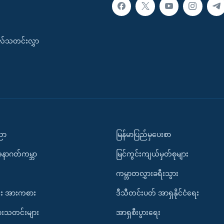
းလ်သတင်းလွှာ
ပညာ
မြန်မာပြည်မှပေးစာ
အနာဂတ်ကမ္ဘာ
မြင်ကွင်းကျယ်မှတ်စုများ
ကမ္ဘာတလွှားခရီးသွား
း အားကစား
ဒီသီတင်းပတ် အာရှနိုင်ငံရေး
ားသတင်းများ
အာရှစီးပွားရေး