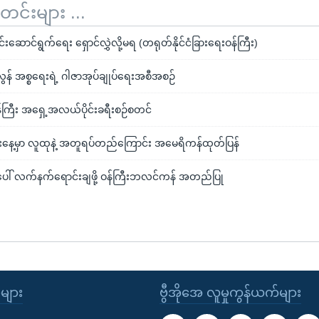
်းများ ...
းဆောင်ရွက်ရေး ရှောင်လွှဲလို့မရ (တရုတ်နိုင်ငံခြားရေးဝန်ကြီး)
လွန် အစ္စရေးရဲ့ ဂါဇာအုပ်ချုပ်ရေးအစီအစဉ်
ဝန်ကြီး အရှေ့အလယ်ပိုင်းခရီးစဉ်စတင်
းနေ့မှာ လူထုနဲ့ အတူရပ်တည်ကြောင်း အမေရိကန်ထုတ်ပြန်
ပေါ် လက်နက်ရောင်းချဖို့ ဝန်ကြီးဘလင်ကန် အတည်ပြု
ုများ
ဗွီအိုအေ လူမှုကွန်ယက်များ