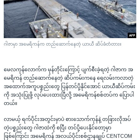
အ
သုတပဒေသာ အင်္ဂလိပ်စာ
ညွန်း
Learning English
စာမျက်နှာ
သို့
ဗွီအိုအေ လူမှုကွန်ယက်များ
ကျော်
ကြည့်
ဂါဇာမှာ အမေရိကန်က တည်ဆောက်နေတဲ့ ယာယီ ဆိပ်ခံတံတား။
ရန်
ဘာသာစကားများ
ရှာဖွေ
ရန်
မေလကုန်လောက်က မုန်တိုင်းကြောင့် ပျက်စီးခဲ့ရတဲ့ ဂါဇာက အ
နေရာ
မေရိကန် တည်ဆောက်နေတဲ့ ဆိပ်ကမ်းကနေ ရေလမ်းကလာတဲ့
သို့
အထောက်အကူပစ္စည်းတွေ ပြန်တင်ပို့နိုင်အောင် ယာယီဆိပ်ကမ်း
ကျော်
ကို အသုံးပြုဖို့ လုပ်ပေးထားပြီလို့ အမေရိကန်စစ်တပ်က ပြောပါ
ရန်
တယ်။
လာမယ့် ရက်ပိုင်းအတွင်းမှာပဲ စားသောက်ကုန်နဲ့ တခြားလိုအပ်
တဲ့ပစ္စည်းတွေ ဂါဇာထဲကို စပြီး တင်ပို့ပေးနိုင်တော့မှာ
ဖြစ်ကြောင်း အမေရိကန် အလယ်ပိုင်းစစ်ဌာနချုပ် CENTCOM