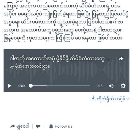
ကြောင့် အရင်က တည်ဆောက်ထားတဲ့ ဆိပ်ခံတံတားရဲ့ ပင်မ
အပိုင်း မမျှော်လင့်ပဲ ကျိုးပြတ်ခဲ့ရတာဖြစ်ပြီး ပြန်လည်ပြင်ဆင်ဖို့
အစ္စရေး ဆိပ်ကမ်းဘက်ကို ယူသွားခဲ့ရတာ ဖြစ်ပါတယ်။ ဂါဇာ
အတွက် အထောက်အကူပစ္စည်းတွေ ပေးပို့တာနဲ့ ဂါဇာတလွှား
ဖြန့်ဝေမှုကို ကုလသမဂ္ဂက ကြီးကြပ် ပေးနေတာ ဖြစ်ပါတယ်။
ဂါဇာကို အထောက်အပံ့ ပို့နိုင်ဖို့ ဆိပ်ခံတံတားတွေ တပ်ဆင်ပြီးစီး
by
ဗွီအိုအေသတင်းဌာန
No media source currently available
0:00
1:15
တိုက်ရိုက် လင့်ခ်
မျှဝေပါ
Follow us