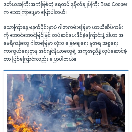
ဒုတိယအကြီးအကဲဖြစ်တဲ့ ရေတပ် ဒုဗိုလ်ချုပ်ကြီး Brad Cooper
က သောကြာနေ့မှာ ပြောပါတယ်။
သောကြာနေ့ မနက်ပိုင်းမှာပဲ ဂါဇာကမ်းခြေမှာ ယာယီဆိပ်ကမ်း
ကို အောင်အောင်မြင်မြင် တပ်ဆင်ပေးနိုင်ခဲ့ကြောင်းနဲ့ ဒါဟာ အ
မေရိကန်တွေ ဂါဇာမြေမှာ လုံးဝ ခြေမချရေး မူအရ အစ္စရေး
ကာကွယ်ရေးဌာန အင်ဂျင်နီယာတွေရဲ့ အကူအညီနဲ့ လုပ်ဆောင်ခဲ့
တာ ဖြစ်ကြောင်းလည်း ပြောပါတယ်။