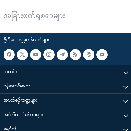
အခြားဖတ်ရှုစရာများ
ဗွီအိုအေ လူမှုကွန်ယက်များ
သတင်း
၀န်ဆောင်မှုများ
အပတ်စဉ်ကဏ္ဍများ
အင်္ဂလိပ်သင်ခန်းစာများ
ရေဒီယို