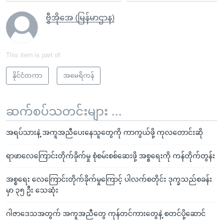
ဗွီအိုအေ (မြန်မာဌာန)
This item is part of
နိုင်ငံတကာ
အမေရိကန်
ဆက်စပ်သတင်းများ ...
အရပ်သားနဲ့ အကူအညီပေးနေသူတွေကို ကာကွယ်ဖို့ ကုလတောင်းဆို
ရာဖာလေကြောင်းတိုက်ခိုက်မှု စုံစမ်းစစ်ဆေးဖို့ အစ္စရေးကို ကန်တိုက်တွန်း
အစ္စရေး လေကြောင်းတိုက်ခိုက်မှုကြောင့် ပါလက်စတိုင်း ဒုက္ခသည်စခန်း
မှာ ၃၅ ဦး သေဆုံး
ဂါဇာဒေသအတွက် အကူအညီတွေ ကုန်တင်ကားတွေနဲ့ စတင်ပို့ဆောင်