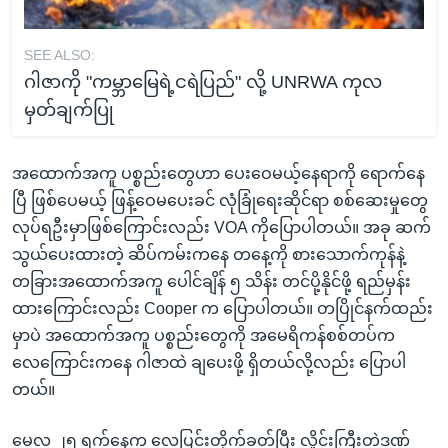
SEE ALSO:
ဂါဇာကို "ကမ္ဘာမြေရဲ့ငရဲပြည်" လို့ UNRWA ကုလ
မှတ်ချက်ပြု
အထောက်အကူ ပစ္စည်းတွေဟာ ပေးဝေမယ့်နေရာကို ရောက်နေ
ပြီ ဖြစ်ပေမယ့် ဖြန့်ဝေမပေးခင် လုံခြုံရေးဆိုင်ရာ စစ်ဆေးမှုတွေ
လုပ်ရဦးမှာဖြစ်ကြောင်းလည်း VOA ကိုပြောပါတယ်။ အခု ဆက်
သွယ်ပေးထားတဲ့ ဆိပ်ကမ်းကနေ တနေ့ကို စားသောက်ကုန်နဲ့
တခြားအထောက်အကူ ပေါင်ချိန် ၅ သိန်း တင်ပို့နိုင်ဖို့ ရည်မှန်း
ထားကြောင်းလည်း Cooper က ပြောပါတယ်။ တပြိုင်နက်ထည်း
မှာပဲ အထောက်အကူ ပစ္စည်းတွေကို အမေရိကန်စစ်တပ်က
လေကြောင်းကနေ ဂါဇာထဲ ချပေးဖို့ ရှိတယ်လို့လည်း ပြောပါ
တယ်။
မေလ ၂၅ ရက်နေ့က လေပြင်းတိုက်ခတ်ပြီး လှိုင်းကြီးတဲ့ဒဏ်