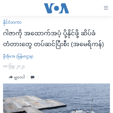
သုံး
ရ
လွယ်ကူ
နိုင်ငံတကာ
မူလစာမျက်နှာ
စေ
ဂါဇာကို အထောက်အပံ့ ပို့နိုင်ဖို့ ဆိပ်ခံ
မြန်မာ
သည့်
တံတားတွေ တပ်ဆင်ပြီးစီး (အမေရိကန်)
ကမ္ဘာ့သတင်းများ
Link
ဗွီဒီယို
နိုင်ငံတကာ
ဗွီအိုအေ (မြန်မာဌာန)
များ
သတင်းလွတ်လပ်ခွင့်
အမေရိကန်
၀၈ ဇြန္၊ ၂၀၂၄
ပင်မ
ရပ်ဝန်းတခု လမ်းတခု အလွန်
တရုတ်
အကြောင်းအရာ
မျှဝေပါ
သို့
အင်္ဂလိပ်စာလေ့လာမယ်
အစ္စရေး-ပါလက်စတိုင်း
ကျော်
အပတ်စဉ်ကဏ္ဍများ
အမေရိကန်သုံးအီဒီယံ
ကြည့်
ရေဒီယိုနှင့်ရုပ်သံ အချက်အလက်များ
မကြေးမုံရဲ့ အင်္ဂလိပ်စာ
ရေဒီယို
ရန်
ပင်မ
ရေဒီယို/တီဗွီအစီအစဉ်
ရုပ်ရှင်ထဲက အင်္ဂလိပ်စာ
တီဗွီ