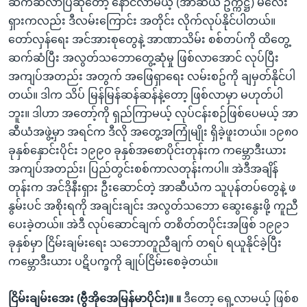
ဆက်ဆံလာပြီဆိုတော့ နောင်လာမယ့် (အာဆီယံ ဥက္ကဋ္ဌ) မလေး
ရှားကလည်း ဒီလမ်းကြောင်း အတိုင်း လိုက်လုပ်နိုင်ပါတယ်။
တော်လှန်ရေး အင်အားစုတွေနဲ့ အာဏာသိမ်း စစ်တပ်ကို ထိတွေ့
ဆက်ဆံပြီး အလွတ်သဘောတွေ့ဆုံမှု ဖြစ်လာအောင် လုပ်ပြီး
အကျပ်အတည်း အတွက် အဖြေရှာရေး လမ်းစဥ်ကို ချမှတ်နိုင်ပါ
တယ်။ ဒါက သိပ် မြန်မြန်ဆန်ဆန်နဲ့တော့ ဖြစ်လာမှာ မဟုတ်ပါ
ဘူး။ ဒါဟာ အတော့်ကို ရှည်ကြာမယ့် လုပ်ငန်းစဉ်ဖြစ်ပေမယ့် အာ
ဆီယံအဖွဲ့မှာ အရင်က ဒီလို အတွေ့အကြုံမျိုး ရှိခဲ့ဖူးတယ်။ ၁၉၈၀
ခုနှစ်နှောင်းပိုင်း ၁၉၉၀ ခုနှစ်အစောပိုင်းတုန်းက ကမ္ဘောဒီးယား
အကျပ်အတည်း၊ ပြည်တွင်းစစ်ကာလတုန်းကပါ။ အဲဒီအချိန်
တုန်းက အင်ဒိုနီးရှား ဦးဆောင်တဲ့ အာဆီယံက သူပုန်တပ်တွေနဲ့ ဖ
နွမ်းပင် အစိုးရကို အချင်းချင်း အလွတ်သဘော ဆွေးနွေးဖို့ ကူညီ
ပေးခဲ့တယ်။ အဲဒီ လုပ်ဆောင်ချက် တစိတ်တပိုင်းအဖြစ် ၁၉၉၁
ခုနှစ်မှာ ငြိမ်းချမ်းရေး သဘောတူညီချက် တရပ် ရယူနိုင်ခဲ့ပြီး
ကမ္ဘောဒီးယား ပဋိပက္ခကို ချုပ်ငြိမ်းစေခဲ့တယ်။
ငြိမ်းချမ်းအေး (ဗွီအိုအေမြန်မာပိုင်း)။ ။
ဒီတော့ ရှေ့လာမယ့် ဖြစ်စ