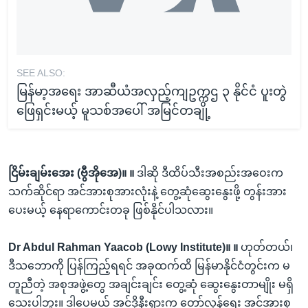
SEE ALSO:
မြန်မာ့အရေး အာဆီယံအလှည့်ကျဥက္ကဌ ၃ နိုင်ငံ ပူးတွဲ
ဖြေရှင်းမယ့် မူသစ်အပေါ် အမြင်တချို့
ငြိမ်းချမ်းအေး (ဗွီအိုအေ)။ ။
ဒါဆို ဒီထိပ်သီးအစည်းအဝေးက
သက်ဆိုင်ရာ အင်အားစုအားလုံးနဲ့ တွေ့ဆုံဆွေးနွေးဖို့ တွန်းအား
ပေးမယ့် နေရာကောင်းတခု ဖြစ်နိုင်ပါသလား။
Dr Abdul Rahman Yaacob (Lowy Institute)။ ။
ဟုတ်တယ်၊
ဒီသဘောကို ပြန်ကြည့်ရရင် အခုထက်ထိ မြန်မာနိုင်ငံတွင်းက မ
တူညီတဲ့ အစုအဖွဲ့တွေ အချင်းချင်း တွေ့ဆုံ ဆွေးနွေးတာမျိုး မရှိ
သေးပါဘူး။ ဒါပေမယ့် အင်ဒိုနီးရှားက တော်လှန်ရေး အင်အားစု