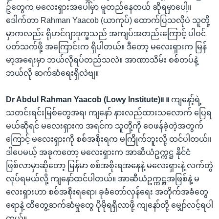
ဥ်တွေက မလေးရှားအပေါ်မှာ မူတည်နေတယ် ဆိုရမှာပေါ့။
ဒေါက်တာ Rahman Yaacob (ယာကုပ်) ထောက်ပြသလိုပဲ သူတို့
မှာကလည်း ရိုဟင်ဂျာဒုက္ခသည် အကျပ်အတည်းကြောင့် ပါဝင်
ပတ်သက်ဖို့ အကြောင်းက ရှိ‌ပါတယ်။ ဒီတော့ မလေးရှားက မြန်
မာ့အရေးမှာ ဘယ်လိုရပ်တည်သလဲ။ အာဏာသိမ်း စစ်တပ်နဲ့
ဘယ်လို ဆက်ဆံရေးရှိလဲဗျ။
Dr Abdul Rahman Yaacob (Lowy Institute)။ ။
ကျနော့်ရဲ့
သတင်းရင်းမြစ်တွေအရ၊ ကျနော် နားလည်ထားသလောက် ပြေရ
မယ်ဆိုရင် မလေးရှားက အရင်က သူတို့ကို ဝေဖန်ခဲ့တဲ့အတွက်
ကြောင့် မလေးရှားကို စစ်အစိုးရက မကြိုက်ဘူးလို့ ထင်ပါတယ်။
ဒါပေမယ့် အခုကတော့ မလေးရှားက အာဆီယံဥက္ကဋ္ဌ နိုင်ငံ
ဖြစ်လာမှာဆိုတော့ မြန်မာ စစ်အစိုးရအနေနဲ့ မလေးရှားနဲ့ လက်တွဲ
လုပ်ရမယ်လို့ ကျနော်ထင်ပါတယ်။ အာဆီယံဥက္ကဋ္ဌအဖြစ်နဲ့ မ
လေးရှားဟာ စစ်အစိုးရရော၊ ခုခံတော်လှန်ရေး အတိုက်အခံတွေ
ရောနဲ့ ထိတွေ့ဆက်ဆံမှုတွေ ပိုမိုရရှိလာဖို့ ကျနော်တို့ မျှော်လင့်ရပါ
တယ်။