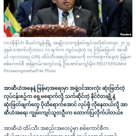
အ
သုတပဒေသာ အင်္ဂလိပ်စာ
ညွန်း
Learning English
စာမျက်နှာ
သို့
ဗွီအိုအေ လူမှုကွန်ယက်များ
ကျော်
ကြည့်
လာအိုနိုင်ငံ၊ ဗီယင်ကျန်းမြို့ အမျိုးသားကွန်ဗင်းရှင်းဗဟိုစင်တာမှာ ၂၀၂၄
ခုနှစ် အောက်တိုဘာလ ၁၁ ရက်က ကျင်းပခဲ့တဲ့ ၁၄ ကြိမ်မြောက် အာဆီ
ရန်
ဘာသာစကားများ
ယံ-ကုလသမဂ္ဂ (UN) ထိပ်သီးအစည်းအဝေးကို တက်ရောက်နေတဲ့ မြန်မာ
ရှာဖွေ
စစ်ကောင်စီ အမြဲတမ်းအတွင်းဝန် ဦးအောင်ကျော်မိုး။ REUTERS/Athit
ရန်
Perawongmetha/File Photo
နေရာ
သို့
အာဆီယံအနေနဲ့ မြန်မာ့အရေးမှာ အဖွဲ့ဝင်အားလုံး ဆုံးဖြတ်တဲ့
ကျော်
လုပ်ငန်းစဥ်က ရှေ့မရောက်လို့ သက်ဆိုင်တဲ့ နိုင်ငံတချို့နဲ့
ရန်
ဆုံးဖြတ်ချက်တွေ ပိုထိရောက်အောင် လုပ်ဖို့ လိုနေတယ်လို့ အာ
ဆီယံအရေး ကျွမ်းကျင်သူတဦးက ထောက်ပြလိုက်ပါတယ်။
အာဆီယံ ထိပ်သီး အစည်းအဝေးပွဲမှာ စစ်ကောင်စီက