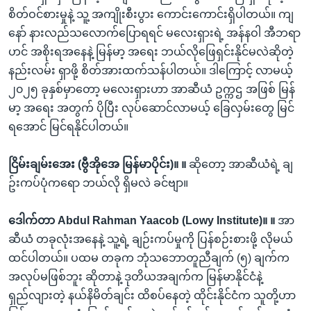
စိတ်ဝင်စားမှုနဲ့ သူ့ အကျိုးစီးပွား ကောင်းကောင်းရှိပါတယ်။ ကျ
နော် နားလည်သလောက်ပြောရရင် မလေးရှားရဲ့ အန်နဝါ အီဘရာ
ဟင် အစိုးရအနေနဲ့ မြန်မာ့ အရေး ဘယ်လိုဖြေရှင်းနိုင်မလဲဆိုတဲ့
နည်းလမ်း ရှာဖို့ စိတ်အားထက်သန်ပါတယ်။ ဒါကြောင့် လာမယ့်
၂၀၂၅ ခုနှစ်မှာတော့ မလေးရှားဟာ အာဆီယံ ဥက္ကဌ အဖြစ် မြန်
မာ့ အရေး အတွက် ပိုပြီး လုပ်ဆောင်လာမယ့် ခြေလှမ်းတွေ မြင်
ရအောင် မြင်ရနိုင်ပါတယ်။
ငြိမ်းချမ်းအေး (ဗွီအိုအေ မြန်မာပိုင်း)။ ။
ဆိုတော့ အာဆီယံရဲ့ ချ
ဥ်းကပ်ပုံကရော ဘယ်လို ရှိမလဲ ခင်ဗျာ။
ဒေါက်တာ Abdul Rahman Yaacob (Lowy Institute)။ ။
အာ
ဆီယံ တခုလုံးအနေနဲ့ သူ့ရဲ့ ချဉ်းကပ်မှုကို ပြန်စဉ်းစားဖို့ လိုမယ်
ထင်ပါတယ်။ ပထမ တခုက ဘုံသဘောတူညီချက် (၅) ချက်က
အလုပ်မဖြစ်ဘူး ဆိုတာနဲ့ ဒုတိယအချက်က မြန်မာနိုင်ငံနဲ့
ရှည်လျားတဲ့ နယ်နိမိတ်ချင်း ထိစပ်နေတဲ့ ထိုင်းနိုင်ငံက သူတို့ဟာ