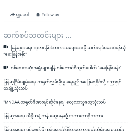
မျှဝေပါ
Follow us
ဆက်စပ်သတင်းများ ...
မြန်မာ့အရေး ကုလ၊ နိုင်ငံတကာအရေးထားဖို့ ဆက်လုပ်ဆောင်ရန်လို
“မေးမြန်းခန်း"
စစ်ရေးအဆုံးအရှုံးများချိန် စစ်ကောင်စီထွက်ပေါက် “မေးမြန်းခန်း”
မြန်မာ့ငြိမ်းချမ်းရေး တရုတ်လွှမ်းမိုးမှု ရေရှည်အဖြေမရနိုင်လို့ ပညာရှင်
တချို့သုံးသပ်
"MNDAA တရုတ်ဖိအားရင်ဆိုင်နေရ" လေ့လာသူတွေသုံးသပ်
မြန်မာ့အရေး အိန္ဒိယနဲ့ ကန် ဆွေးနွေးဖို့ အလားလာရှိသလား
မြန်မာ့အရေး ဝင်မစွက်ဖို့ ကန်ရောက်မြန်မာတွေ တရုတ်သံရုံးရှေ့တောင်း