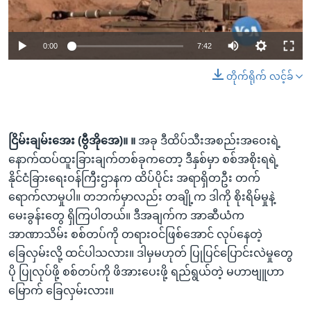
0:00
7:42
တိုက်ရိုက် လင့်ခ်
ငြိမ်းချမ်းအေး (ဗွီအိုအေ)။ ။
အခု ဒီထိပ်သီးအစည်းအဝေးရဲ့
နောက်ထပ်ထူးခြားချက်တစ်ခုကတော့ ဒီနှစ်မှာ စစ်အစိုးရရဲ့
နိုင်ငံခြားရေးဝန်ကြီးဌာနက ထိပ်ပိုင်း အရာရှိတဦး တက်
ရောက်လာမှုပါ။ တဘက်မှာလည်း တချို့က ဒါကို စိုးရိမ်မှုနဲ့
မေးခွန်းတွေ ရှိကြပါတယ်။ ဒီအချက်က အာဆီယံက
အာဏာသိမ်း စစ်တပ်ကို တရားဝင်ဖြစ်အောင် လုပ်နေတဲ့
ခြေလှမ်းလို့ ထင်ပါသလား။ ဒါမှမဟုတ် ပြုပြင်ပြောင်းလဲမှုတွေ
ပို ပြုလုပ်ဖို့ စစ်တပ်ကို ဖိအားပေးဖို့ ရည်ရွယ်တဲ့ မဟာဗျူဟာ
မြောက် ခြေလှမ်းလား။