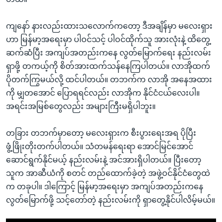
ကျနော် နားလည်းထားသလောက်ကတော့ ဒီအချိန်မှာ မလေးရှား
ဟာ မြန်မာ့အရေးမှာ ပါဝင်သင့် ပါဝင်ထိုက်သူ အားလုံးနဲ့ ထိတွေ့
ဆက်ဆံပြီး အကျပ်အတည်းကနေ လွတ်မြောက်ရေး နည်းလမ်း
ရှာဖို့ တကယ့်ကို စိတ်အားထက်သန်နေကြပါတယ်။ လာအိုထက်
ပိုတက်ကြွမယ်လို့ ထင်ပါတယ်။ တဘက်က လာအို အနေအထား
ကို မျှတအောင် ပြောရရင်လည်း လာအိုက နိုင်ငံငယ်လေးပါ။
အရင်းအမြစ်တွေလည်း အများကြီးမရှိပါဘူး။
တခြား တဘက်မှာတော့ မလေးရှားက စီးပွားရေးအရ ပိုပြီး
ဖွံ့ဖြိုးတိုးတက်ပါတယ်။ သံတမန်ရေးရာ အောင်မြင်အောင်
ဆောင်ရွက်နိုင်မယ့် နည်းလမ်းနဲ့ အင်အားရှိပါတယ်။ ပြီးတော့
သူက အာဆီယံကို စတင် တည်ထောက်ခဲ့တဲ့ အဖွဲ့ဝင်နိုင်ငံတွေထဲ
က တခုပါ။ ဒါကြောင့် မြန်မာ့အရေးမှာ အကျပ်အတည်းကနေ
လွတ်မြောက်ဖို့ သင့်တော်တဲ့ နည်းလမ်းကို ရှာတွေ့နိုင်ပါလိမ့်မယ်။