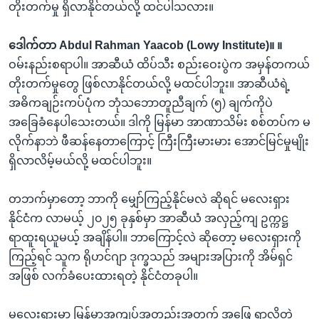
တိုးတက်မှု ရှိလာနိုင်တယ်လို့ ထင်ပါသလား။
ဒေါက်တာ Abdul Rahman Yaacob (Lowy Institute)။ ။
ဝမ်းနည်းစရာပါ။ အာဆီယံ ထိပ်သီး စည်းဝေးပွဲက အမှန်တကယ်
တိုးတက်မှုတွေ ဖြစ်လာနိုင်တယ်လို့ မထင်ပါဘူး။ အာဆီယံရဲ့
အဓိကချဉ်းကပ်ပုံက ဘုံသဘောတူညီချက် (၅) ချက်ကိုပဲ
အခြေခံနေပါသေးတယ်။ ဒါကို မြန်မာ အာဏာသိမ်း စစ်တပ်က မ
လိုက်နာဘဲ ဖီဆန်နေတာကြောင့် ကြီးကြီးမားမား အောင်မြင်မှုမျိုး
ရှိလာလိမ့်မယ်လို့ မထင်ပါဘူး။
တဘက်မှာတော့ ဘာကို မျှော်ကြည့်နိုင်မလဲ ဆိုရင် မလေးရှား
နိုင်ငံက လာမယ့် ၂၀၂၅ ခုနှစ်မှာ အာဆီယံ အလှည့်ကျ ဥက္ကဋ္ဌ
ရာထူးရယူမယ့် အချိန်ပါ။ ဘာကြောင့်လဲ ဆိုတော့ မလေးရှားကို
ကြည့်ရင် သူက ရိုဟင်ဂျာ ဒုက္ခသည် အများအပြားကို အိမ်ရှင်
အဖြစ် လက်ခံပေးထားရတဲ့ နိုင်ငံတခုပါ။
မလေးရှားမှာ မြန်မာ့အကျပ်အတည်းအတွက် အဖြေ ရှာလိုတဲ့