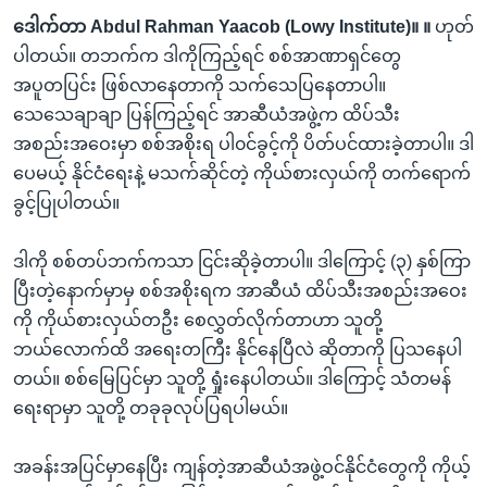
ဒေါက်တာ Abdul Rahman Yaacob (Lowy Institute)။ ။
ဟုတ်
ပါတယ်။ တဘက်က ဒါကိုကြည့်ရင် စစ်အာဏာရှင်တွေ
အပူတပြင်း ဖြစ်လာနေတာကို သက်သေပြနေတာပါ။
သေသေချာချာ ပြန်ကြည့်ရင် အာဆီယံအဖွဲ့က ထိပ်သီး
အစည်းအဝေးမှာ စစ်အစိုးရ ပါ၀င်ခွင့်ကို ပိတ်ပင်ထားခဲ့တာပါ။ ဒါ
ပေမယ့် နိုင်ငံရေးနဲ့ မသက်ဆိုင်တဲ့ ကိုယ်စားလှယ်ကို တက်ရောက်
ခွင့်ပြုပါတယ်။
ဒါကို စစ်တပ်ဘက်ကသာ ငြင်းဆိုခဲ့တာပါ။ ဒါကြောင့် (၃) နှစ်ကြာ
ပြီးတဲ့နောက်မှာမှ စစ်အစိုးရက အာဆီယံ ထိပ်သီးအစည်းအဝေး
ကို ကိုယ်စားလှယ်တဦး စေလွှတ်လိုက်တာဟာ သူတို့
ဘယ်လောက်ထိ အရေးတကြီး နိုင်နေပြီလဲ ဆိုတာကို ပြသနေပါ
တယ်။ စစ်မြေပြင်မှာ သူတို့ ရှုံးနေပါတယ်။ ဒါကြောင့် သံတမန်
ရေးရာမှာ သူတို့ တခုခုလုပ်ပြရပါမယ်။
အခန်းအပြင်မှာနေပြီး ကျန်တဲ့အာဆီယံအဖွဲ့ဝင်နိုင်ငံတွေကို ကိုယ့်