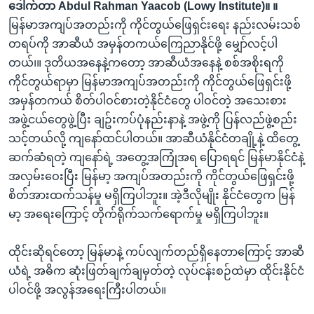
ဒေါက်တာ Abdul Rahman Yaacob (Lowy Institute)။ ။
မြန်မာအကျပ်အတည်းကို ကိုင်တွယ်ဖြေရှင်းရေး နည်းလမ်းသစ်
တရပ်ကို အာဆီယံ အမှန်တကယ်ကြေညာနိုင်ဖို့ မျှော်လင့်ပါ
တယ်၊။ ဒုတိယအနေနဲ့ကတော့ အာဆီယံအနေနဲ့ စစ်အစိုးရကို
ကိုင်တွယ်ရာမှာ မြန်မာအကျပ်အတည်းကို ကိုင်တွယ်ဖြေရှင်းဖို့
အမှန်တကယ် စိတ်ပါဝင်စားတဲ့နိုင်ငံတွေ ပါဝင်တဲ့ အသေးစား
အဖွဲ့ငယ်တွေဖွဲ့ပြီး ချဥ်းကပ်ပုံနည်းနာနဲ့ အဖွဲ့ကို ပြန်လည်ဖွဲ့စည်း
သင့်တယ်လို့ ကျနော်ထင်ပါတယ်။ အာဆီယံနိုင်ငံတချို့နဲ့ ထိတွေ့
ဆက်ဆံရတဲ့ ကျနော်ရဲ့ အတွေ့အကြုံအရ ပြောရရင် မြန်မာနိုင်ငံနဲ့
အလှမ်းဝေးပြီး မြန်မာ့ အကျပ်အတည်းကို ကိုင်တွယ်ဖြေရှင်းဖို့
စိတ်အားထက်သန်မှု မရှိကြပါဘူး။ အဲ့ဒီလိုမျိုး နိုင်ငံတွေက မြန်
မာ့ အရေးကြောင့် တိုက်ရိုက်သက်ရောက်မှု မရှိကြပါဘူး။
ထိုင်းဆိုရင်တော့ မြန်မာနဲ့ ကပ်လျက်တည်ရှိနေတာကြောင့် အာဆီ
ယံရဲ့ အဓိက ဆုံးဖြတ်ချက်ချမှတ်တဲ့ လုပ်ငန်းစဉ်ထဲမှာ ထိုင်းနိုင်ငံ
ပါဝင်ဖို့ အလွန်အရေးကြီးပါတယ်။