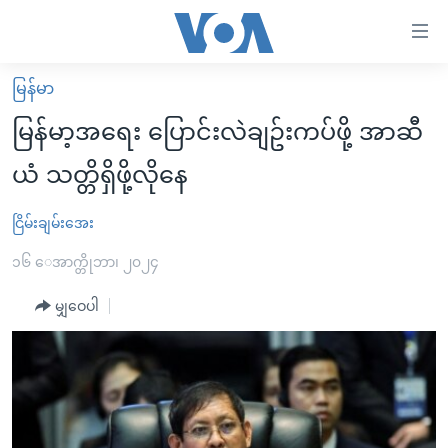
သုံး
ရ
လွယ်ကူ
မြန်မာ
မူလစာမျက်နှာ
စေ
မြန်မာ့အရေး ပြောင်းလဲချဥ်းကပ်ဖို့ အာဆီ
မြန်မာ
သည့်
ယံ သတ္တိရှိဖို့လိုနေ
ကမ္ဘာ့သတင်းများ
Link
ဗွီဒီယို
နိုင်ငံတကာ
ငြိမ်းချမ်းအေး
များ
သတင်းလွတ်လပ်ခွင့်
အမေရိကန်
၁၆ ေအာက္တိုဘာ၊ ၂၀၂၄
ပင်မ
ရပ်ဝန်းတခု လမ်းတခု အလွန်
တရုတ်
အကြောင်းအရာ
မျှဝေပါ
သို့
အင်္ဂလိပ်စာလေ့လာမယ်
အစ္စရေး-ပါလက်စတိုင်း
ကျော်
အပတ်စဉ်ကဏ္ဍများ
အမေရိကန်သုံးအီဒီယံ
ကြည့်
ရေဒီယိုနှင့်ရုပ်သံ အချက်အလက်များ
မကြေးမုံရဲ့ အင်္ဂလိပ်စာ
ရေဒီယို
ရန်
ပင်မ
ရေဒီယို/တီဗွီအစီအစဉ်
ရုပ်ရှင်ထဲက အင်္ဂလိပ်စာ
တီဗွီ