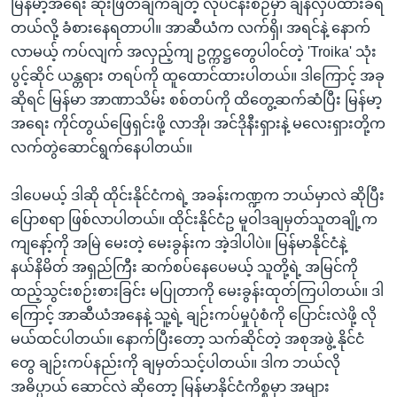
မြန်မာ့အရေး ဆုံးဖြတ်ချက်ချတဲ့ လုပ်ငန်းစဉ်မှာ ချန်လှပ်ထားခံရ
တယ်လို့ ခံစားနေရတာပါ။ အာဆီယံက လက်ရှိ၊ အရင်နဲ့ နောက်
လာမယ့် ကပ်လျက် အလှည့်ကျ ဥက္ကဋ္ဌတွေပါ၀င်တဲ့ 'Troika' သုံး
ပွင့်ဆိုင် ယန္တရား တရပ်ကို ထူထောင်ထားပါတယ်။ ဒါကြောင့် အခု
ဆိုရင် မြန်မာ အာဏာသိမ်း စစ်တပ်ကို ထိတွေ့ဆက်ဆံပြီး မြန်မာ့
အရေး ကိုင်တွယ်ဖြေရှင်းဖို့ လာအို၊ အင်ဒိုနီးရှားနဲ့ မလေးရှားတို့က
လက်တွဲဆောင်ရွက်နေပါတယ်။
ဒါပေမယ့် ဒါဆို ထိုင်းနိုင်ငံကရဲ့ အခန်းကဏ္ဍက ဘယ်မှာလဲ ဆိုပြီး
ပြောစရာ ဖြစ်လာပါတယ်။ ထိုင်းနိုင်ငံဥ မူဝါဒချမှတ်သူတချို့က
ကျနော့်ကို အမြဲ မေးတဲ့ မေးခွန်းက အဲ့ဒါပါပဲ။ မြန်မာနိုင်ငံနဲ့
နယ်နိမိတ် အရှည်ကြီး ဆက်စပ်နေပေမယ့် သူတို့ရဲ့ အမြင်ကို
ထည့်သွင်းစဉ်းစားခြင်း မပြုတာကို မေးခွန်းထုတ်ကြပါတယ်။ ဒါ
ကြောင့် အာဆီယံအနေနဲ့ သူ့ရဲ့ ချဉ်းကပ်မှုပုံစံကို ပြောင်းလဲဖို့ လို
မယ်ထင်ပါတယ်။ နောက်ပြီးတော့ သက်ဆိုင်တဲ့ အစုအဖွဲ့ နိုင်ငံ
တွေ ချဉ်းကပ်နည်းကို ချမှတ်သင့်ပါတယ်။ ဒါက ဘယ်လို
အဓိပ္ပာယ် ဆောင်လဲ ဆိုတော့ မြန်မာနိုင်ငံကိစ္စမှာ အများ