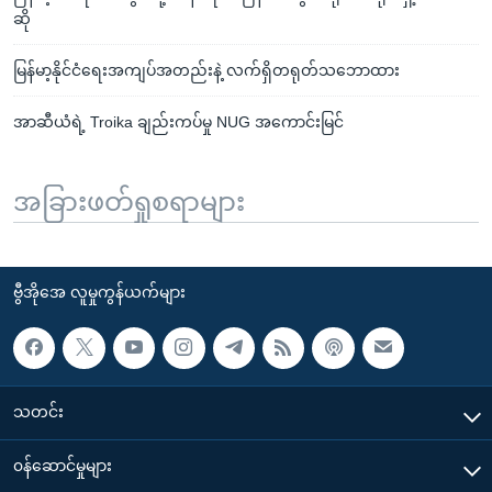
ဆို
မြန်မာ့နိုင်ငံရေးအကျပ်အတည်းနဲ့ လက်ရှိတရုတ်သဘောထား
အာဆီယံရဲ့ Troika ချည်းကပ်မှု NUG အကောင်းမြင်
အခြားဖတ်ရှုစရာများ
ဗွီအိုအေ လူမှုကွန်ယက်များ
သတင်း
၀န်ဆောင်မှုများ