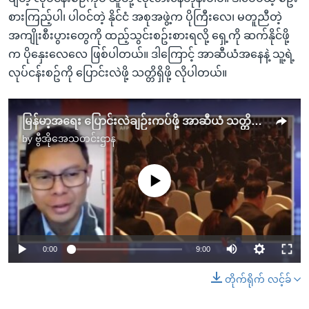
စားကြည့်ပါ၊ ပါဝင်တဲ့ နိုင်ငံ အစုအဖွဲ့က ပိုကြီးလေ၊ မတူညီတဲ့
အကျိုးစီးပွားတွေကို ထည့်သွင်းစဥ်းစားရလို့ ရှေ့ကို ဆက်နိုင်ဖို့
က ပိုနှေးလေလေ ဖြစ်ပါတယ်။ ဒါကြောင့် အာဆီယံအနေနဲ့ သူ့ရဲ့
လုပ်ငန်းစဥ်ကို ပြောင်းလဲဖို့ သတ္တိရှိဖို့ လိုပါတယ်။
မြန်မာ့အရေး ပြောင်းလဲချဉ်းကပ်ဖို့ အာဆီယံ သတ္တိရှိဖို့လိုနေ “မေးမြန်းခန်း”
by
ဗွီအိုအေသတင်းဌာန
No media source currently available
0:00
9:00
တိုက်ရိုက် လင့်ခ်