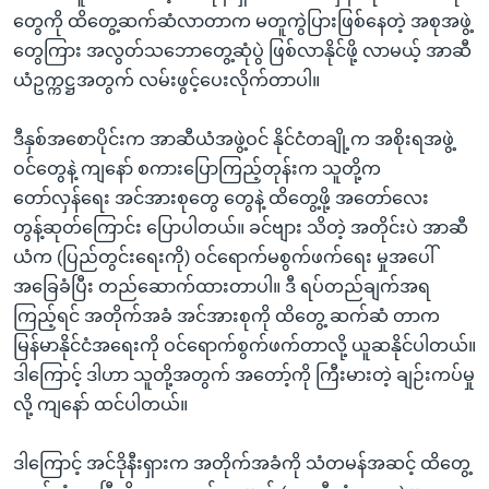
တွေကို ထိတွေ့ဆက်ဆံလာတာက မတူကွဲပြားဖြစ်နေတဲ့ အစုအဖွဲ့
တွေကြား အလွတ်သဘောတွေ့ဆုံပွဲ ဖြစ်လာနိုင်ဖို့ လာမယ့် အာဆီ
ယံဥက္ကဋ္ဌအတွက် လမ်းဖွင့်ပေးလိုက်တာပါ။
ဒီနှစ်အစောပိုင်းက အာဆီယံအဖွဲ့ဝင် နိုင်ငံတချို့က အစိုးရအဖွဲ့
ဝင်တွေနဲ့ ကျနော် စကားပြောကြည့်တုန်းက သူတို့က
တော်လှန်ရေး အင်အားစုတွေ တွေနဲ့ ထိတွေ့ဖို့ အတော်လေး
တွန့်ဆုတ်ကြောင်း ပြောပါတယ်။ ခင်ဗျား သိတဲ့ အတိုင်းပဲ အာဆီ
ယံက (ပြည်တွင်းရေးကို) ဝင်ရောက်မစွက်ဖက်ရေး မှုအပေါ်
အခြေခံပြီး တည်ဆောက်ထားတာပါ။ ဒီ ရပ်တည်ချက်အရ
ကြည့်ရင် အတိုက်အခံ အင်အားစုကို ထိတွေ့ ဆက်ဆံ တာက
မြန်မာနိုင်ငံအရေးကို ဝင်ရောက်စွက်ဖက်တာလို့ ယူဆနိုင်ပါတယ်။
ဒါကြောင့် ဒါဟာ သူတို့အတွက် အတော့်ကို ကြီးမားတဲ့ ချဉ်းကပ်မှု
လို့ ကျနော် ထင်ပါတယ်။
ဒါကြောင့် အင်ဒိုနီးရှားက အတိုက်အခံကို သံတမန်အဆင့် ထိတွေ့