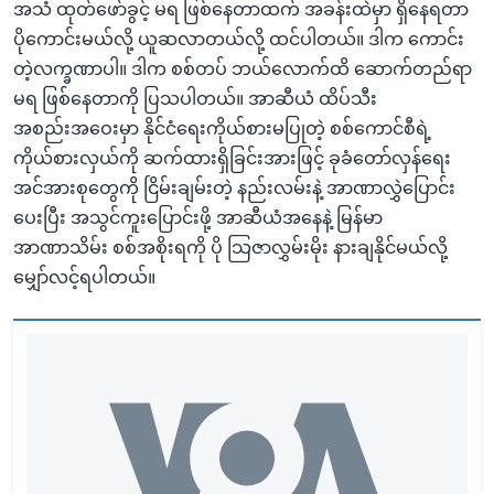
အသံ ထုတ်ဖော်ခွင့် မရ ဖြစ်နေတာထက် အခန်းထဲမှာ ရှိနေရတာ
ပိုကောင်းမယ်လို့ ယူဆလာတယ်လို့ ထင်ပါတယ်။ ဒါက ကောင်း
တဲ့လက္ခဏာပါ။ ဒါက စစ်တပ် ဘယ်လောက်ထိ ဆောက်တည်ရာ
မရ ဖြစ်နေတာကို ပြသပါတယ်။ အာဆီယံ ထိပ်သီး
အစည်းအဝေးမှာ နိုင်ငံရေးကိုယ်စားမပြုတဲ့ စစ်ကောင်စီရဲ့
ကိုယ်စားလှယ်ကို ဆက်ထားရှိခြင်းအားဖြင့် ခုခံတော်လှန်ရေး
အင်အားစုတွေကို ငြိမ်းချမ်းတဲ့ နည်းလမ်းနဲ့ အာဏာလွှဲပြောင်း
ပေးပြီး အသွင်ကူးပြောင်းဖို့ အာဆီယံအနေနဲ့ မြန်မာ
အာဏာသိမ်း စစ်အစိုးရကို ပို သြဇာလွှမ်းမိုး နားချနိုင်မယ်လို့
မျှော်လင့်ရပါတယ်။