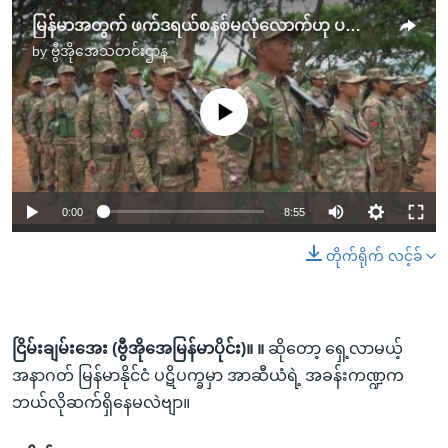
မြန်မာအတွက် ဖက်ဒရယ်စနစ်မလုံလောက်ဟု ပညာရှင်သုံးသပ် “မေးမြန်းခန်း”
by
ဗွီအိုအေသတင်းဌာန
No media source currently available
0:00
8:55
တိုက်ရိုက် လင့်ခ်
ငြိမ်းချမ်းအေး (ဗွီအိုအေမြန်မာပိုင်း)။ ။
ဆိုတော့ ရှေ့လာမယ့်
အနာဂတ် မြန်မာနိုင်ငံ ပဋိပက္ခမှာ အာဆီယံရဲ့ အခန်းကဏ္ဍက
ဘယ်လိုဆက်ရှိနေမလဲဗျာ။