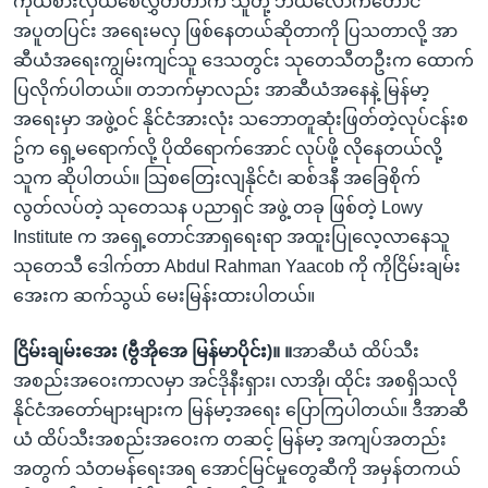
ကိုယ်စားလှယ်စေလွှတ်တာက သူတို့ ဘယ်လောက်တောင်
အပူတပြင်း အရေးမလှ ဖြစ်နေတယ်ဆိုတာကို ပြသတာလို့ အာ
ဆီယံအရေးကျွမ်းကျင်သူ ဒေသတွင်း သုတေသီတဦးက ထောက်
ပြလိုက်ပါတယ်။ တဘက်မှာလည်း အာဆီယံအနေနဲ့ မြန်မာ့
အရေးမှာ အဖွဲ့ဝင် နိုင်ငံအားလုံး သဘောတူဆုံးဖြတ်တဲ့လုပ်ငန်းစ
ဥ်က ရှေ့မရောက်လို့ ပိုထိရောက်အောင် လုပ်ဖို့ လိုနေတယ်လို့
သူက ဆိုပါတယ်။ သြစတြေးလျနိုင်ငံ၊ ဆစ်ဒနီ အခြေစိုက်
လွတ်လပ်တဲ့ သုတေသန ပညာရှင် အဖွဲ့ တခု ဖြစ်တဲ့ Lowy
Institute က အရှေ့တောင်အာရှရေးရာ အထူးပြုလေ့လာနေသူ
သုတေသီ ဒေါက်တာ Abdul Rahman Yaacob ကို ကိုငြိမ်းချမ်း
အေးက ဆက်သွယ် မေးမြန်းထားပါတယ်။
ငြိမ်းချမ်းအေး (ဗွီအိုအေ မြန်မာပိုင်း)။ ။
အာဆီယံ ထိပ်သီး
အစည်းအဝေးကာလမှာ အင်ဒိုနီးရှား၊ လာအို၊ ထိုင်း အစရှိသလို
နိုင်ငံအတော်များများက မြန်မာ့အရေး ပြောကြပါတယ်။ ဒီအာဆီ
ယံ ထိပ်သီးအစည်းအဝေးက တဆင့် မြန်မာ့ အကျပ်အတည်း
အတွက် သံတမန်ရေးအရ အောင်မြင်မှုတွေဆီကို အမှန်တကယ်