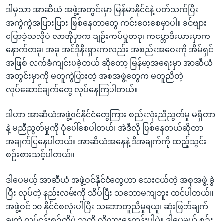
ဒါမှသာ အာဆီယံ အဖွဲ့အတွင်းမှာ မြန်မာနိုင်ငံနဲ့ ပတ်သက်ပြီး
အကွဲကွဲအပြားပြား ဖြစ်နေတာတွေ ကင်းဝေးစေမှာပါ။ ခင်ဗျား
ပြောခဲ့သလိုပဲ လာအိုမှာက ချဉ်းကပ်မှုတခု၊ ကမ္ဘောဒီးယားမှာက
နောက်တခု၊ အခု အင်ဒိုနီးရှားကလည်း အစည်းအဝေးကို အိမ်ရှင်
အဖြစ် လက်ခံကျင်းပခဲ့တယ် ဆိုတော့ မြန်မာ့အရေးမှာ အာဆီယံ
အတွင်းမှာကို မတူကွဲပြားတဲ့ အစုအဖွဲ့တွေက မတူညီတဲ့
လုပ်ဆောင်ချက်တွေ လုပ်နေကြပါတယ်။
ဒါဟာ အာဆီယံအဖွဲ့ဝင်နိုင်ငံတွေကြား စည်းလုံးညီညွတ်မှု မရှိတာ
နဲ့ မညီညွတ်မှုကို ပုံပေါ်စေပါတယ်၊ အဲဒီလို ဖြစ်နေတယ်ဆိုတာ
အချက်ပြနေပါတယ်။ အာဆီယံအနေနဲ့ ဒီအချက်ကို ထည့်သွင်း
စဉ်းစားသင့်ပါတယ်။
ဒါပေမယ့် အာဆီယံ အဖွဲ့ဝင်နိုင်ငံတွေဟာ သေးငယ်တဲ့ အစုအဖွဲ့ ခွဲ
ပြီး လုပ်တဲ့ နည်းလမ်းကို သိပ်ပြီး သဘောမကျဘူး ထင်ပါတယ်။
အဖွဲ့ဝင် ၁၀ နိုင်ငံစလုံးပါပြီး သဘောတူညီမှုရယူ၊ ဆုံးဖြတ်ချက်
ချတဲ့ လုပ်ငန်းစဉ်ကိုပဲ သူတို့ လိုလားနေတုန်းပါပဲ။ ဒါပေမယ့် စဥ်း