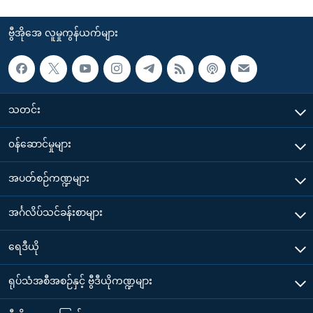
ဗွီအိုအေ လူမှုကွန်ယက်များ
သတင်း
၀န်ဆောင်မှုများ
အပတ်စဉ်ကဏ္ဍများ
အင်္ဂလိပ်သင်ခန်းစာများ
ရေဒီယို
ရုပ်သံအစီအစဉ်နှင့် ဗွီဒီယိုကဏ္ဍများ