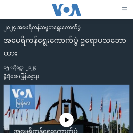
သုံး
ရ
လွယ်ကူ
၂၀၂၄ အမေရိကန်သမ္မတရွေးကောက်ပွဲ
မူလစာမျက်နှာ
စေ
အမေရိကန်ရွေးကောက်ပွဲ ဥရောပသဘော
မြန်မာ
သည့်
ထား
ကမ္ဘာ့သတင်းများ
Link
ဗွီဒီယို
နိုင်ငံတကာ
များ
၀၅ ႏိုဝင္ဘာ၊ ၂၀၂၄
သတင်းလွတ်လပ်ခွင့်
အမေရိကန်
ဗွီအိုအေ (မြန်မာဌာန)
ပင်မ
ရပ်ဝန်းတခု လမ်းတခု အလွန်
တရုတ်
အကြောင်းအရာ
သို့
အင်္ဂလိပ်စာလေ့လာမယ်
အစ္စရေး-ပါလက်စတိုင်း
ကျော်
အပတ်စဉ်ကဏ္ဍများ
အမေရိကန်သုံးအီဒီယံ
ကြည့်
ရေဒီယိုနှင့်ရုပ်သံ အချက်အလက်များ
မကြေးမုံရဲ့ အင်္ဂလိပ်စာ
ရေဒီယို
ရန်
No media source currently available
ပင်မ
ရေဒီယို/တီဗွီအစီအစဉ်
ရုပ်ရှင်ထဲက အင်္ဂလိပ်စာ
တီဗွီ