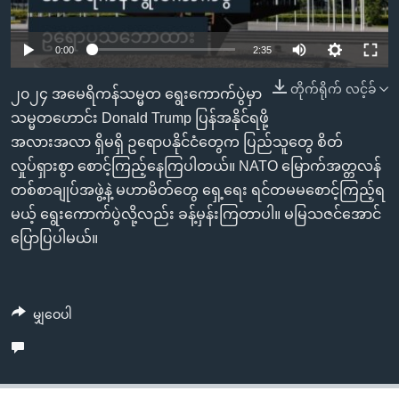
အ
သုတပဒေသာ အင်္ဂလိပ်စာ
ညွန်း
Learning English
0:00
2:35
စာမျက်နှာ
သို့
ဗွီအိုအေ လူမှုကွန်ယက်များ
တိုက်ရိုက် လင့်ခ်
၂၀၂၄ အမေရိကန်သမ္မတ ရွေးကောက်ပွဲမှာ
ကျော်
သမ္မတဟောင်း Donald Trump ပြန်အနိုင်ရဖို့
ကြည့်
အလားအလာ ရှိမရှိ ဥရောပနိုင်ငံတွေက ပြည်သူတွေ စိတ်
ရန်
ဘာသာစကားများ
လှုပ်ရှားစွာ စောင့်ကြည့်နေကြပါတယ်။ NATO မြောက်အတ္တလန်
ရှာဖွေ
တစ်စာချုပ်အဖွဲ့နဲ့ မဟာမိတ်တွေ ရှေ့ရေး ရင်တမမစောင့်ကြည့်ရ
ရန်
မယ့် ရွေးကောက်ပွဲလို့လည်း ခန့်မှန်းကြတာပါ။ မမြသဇင်အောင်
နေရာ
ပြောပြပါမယ်။
သို့
ကျော်
ရန်
မျှဝေပါ