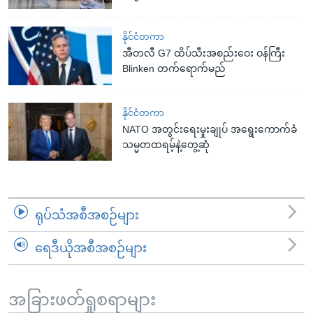
နိုင်ငံတကာ
အီတလီ G7 ထိပ်သီးအစည်းဝေး ဝန်ကြီး
Blinken တက်ရောက်မည်
နိုင်ငံတကာ
NATO အတွင်းရေးမှုးချုပ် အရွေးကောက်ခံ
သမ္မတထရမ့်နဲ့တွေ့ဆုံ
ရုပ်သံအစီအစဉ်များ
ရေဒီယိုအစီအစဉ်များ
အခြားဖတ်ရှုစရာများ