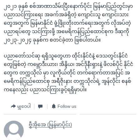
၂၀၂၁ ခုနှစ် စစ်အာဏာသိမ်းပြီးနောက်ပိုင်း မြန်မာပြည်တွင်းမှာ
ပညာသင်ကြားရေး အခက်အခဲရှိတဲ့ ကျောင်းသူ ကျောင်းသား
တွေအတွက် မြန်မာနိုင်ငံ ဖွံ့ဖြိုးတိုးတက်ရေးအတွက် လိုအပ်တဲ့
ပညာရပ်တွေ သင်ကြားဖို့ အမေရိကန်ပြည်ထောင်စုက ဒီဆုကို
၂၀၂၃-၂၀၂၄ ခုနှစ်က စတင်ခဲ့တာ ဖြစ်ပါတယ်။
ပညာတော်သင်ဆု ရရှိသူတွေဟာ ထိုင်းနိုင်ငံနဲ့ ဒေသတွင်းနိုင်ငံ
တွေဖြစ်တဲ့ ကမ္ဘောဒီးယား၊ အိန္ဒိယ၊ အင်ဒိုနီးရှားနဲ့ ဖိလစ်ပိုင် နိုင်ငံ
တွေက တက္ကသိုလ် မှာ လူကိုယ်တိုင် တက်ရောက်တာအပြင် အ
မေရိကန်ပြည်ထောင်စု အရီဇိုးနား တက္ကသိုလ်ရဲ့ အွန်လိုင်း စနစ်
ကနေလည်း ပညာသင်ကြားခွင့်ရရှိမှာပါ။
မျှဝေပါ
Follow us
ဗွီအိုအေ (မြန်မာပိုင်း)