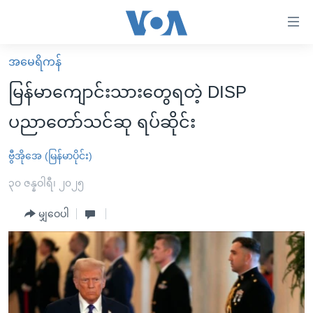
သုံး
ရ
လွယ်ကူ
အမေရိကန်
မူလစာမျက်နှာ
စေ
မြန်မာကျောင်းသားတွေရတဲ့ DISP
မြန်မာ
သည့်
ပညာတော်သင်ဆု ရပ်ဆိုင်း
ကမ္ဘာ့သတင်းများ
Link
ဗွီဒီယို
နိုင်ငံတကာ
ဗွီအိုအေ (မြန်မာပိုင်း)
များ
သတင်းလွတ်လပ်ခွင့်
အမေရိကန်
၃၀ ဇန္နဝါရီ၊ ၂၀၂၅
ပင်မ
ရပ်ဝန်းတခု လမ်းတခု အလွန်
တရုတ်
အကြောင်းအရာ
မျှဝေပါ
သို့
အင်္ဂလိပ်စာလေ့လာမယ်
အစ္စရေး-ပါလက်စတိုင်း
ကျော်
အပတ်စဉ်ကဏ္ဍများ
အမေရိကန်သုံးအီဒီယံ
ကြည့်
ရေဒီယိုနှင့်ရုပ်သံ အချက်အလက်များ
မကြေးမုံရဲ့ အင်္ဂလိပ်စာ
ရေဒီယို
ရန်
ပင်မ
ရေဒီယို/တီဗွီအစီအစဉ်
ရုပ်ရှင်ထဲက အင်္ဂလိပ်စာ
တီဗွီ