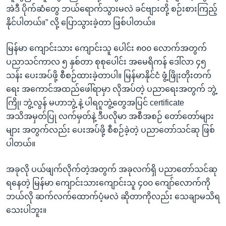
အဲဒီ ပိုက်ဆံတွေ ဘယ်ရောက်သွားမလဲ ခင်ဗျားတို့ စဉ်းစားကြည့်
နိုင်ပါတယ်။” လို့ ပြောသွားခဲ့တာ ဖြစ်ပါတယ်။
မြန်မာ ကျောင်းသား ကျောင်းသူ ပေါင်း ၈၀၀ လောက်အတွက်
ပညာသင်ကာလ ၅ နှစ်တာ စုစုပေါင်း အမေရိကန် ဒေါ်လာ ၄၅
သန်း ပေးအပ်ဖို့ စီစဉ်ထားခဲ့တာပါ။ မြန်မာနိုင်ငံ ဖွံ့ဖြိုးတိုးတက်
ရေး အကောင်အထည်ဖေါ်ရာမှာ လိုအပ်တဲ့ ပညာရေးအတွက် ဘွဲ့
ကြို၊ ဘွဲ့လွန် မဟာဘွဲ့ နဲ့ ပါရဂူဘွဲ့တွေအပြင် certificate
အသိအမှတ်ပြု လက်မှတ်နဲ့ ဒီပလိုမာ အစီအစဉ် တော်တော်များ
များ အတွက်လည်း ပေးအပ်ဖို့ စီစဉ်ခဲ့တဲ့ ပညာတော်သင်ဆု ဖြစ်
ပါတယ်။
အခုလို ပယ်ဖျက်လိုက်တဲ့အတွက် အခုလက်ရှိ ပညာတော်သင်ဆု
ရနေတဲ့ မြန်မာ ကျောင်းသားကျောင်းသူ ၄၀၀ ကျော်လောက်ကို
ဘယ်လို ဆက်လက်ထောက်ပံ့မလဲ ဆိုတာကိုလည်း သေချာမသိရ
သေးပါဘူး။