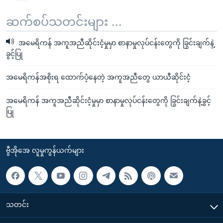
ဆက်စပ်သတင်းများ ...
အမေရိကန် အကူအညီဆိုင်းငံ့မှုမှာ စာနာမှုလုပ်ငန်းတွေကို ခြွင်းချက်နဲ့
ခွင့်ပြု
အမေရိကန်အစိုးရ ထောက်ပံ့နေတဲ့ အကူအညီတွေ ယာယီဆိုင်းငံ့
အမေရိကန် အကူအညီဆိုင်းငံ့မှုမှာ စာနာမှုလုပ်ငန်းတွေကို ခြွင်းချက်နဲ့ခွင့်
ပြု
ဗွီအိုအေ လူမှုကွန်ယက်များ
သတင်း