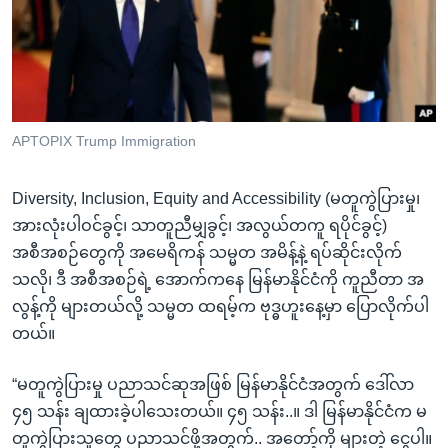
အ
သုတပဒေသာ အင်္ဂလိပ်စာ
ညွန်း
Learning English
စာမျက်နှာ
သို့
ဗွီအိုအေ လူမှုကွန်ယက်များ
ကျော်
ကြည့်
APTOPIX Trump Immigration
ရန်
ဘာသာစကားများ
ရှာဖွေ
Diversity, Inclusion, Equity and Accessibility (မတူကွဲပြားမှု၊
ရန်
အားလုံးပါဝင်ခွင့်၊ သာတူညီမျှခွင့်၊ အလွယ်တကူ ရပိုင်ခွင့်)
နေရာ
အစီအစဉ်တွေကို အမေရိကန် သမ္မတ အမိန့်နဲ့ ရပ်ဆိုင်းလိုက်
သို့
သလို၊ ဒီ အစီအစဉ်ရဲ့ အောက်ကနေ မြန်မာနိုင်ငံကို ကူညီတာ အ
ကျော်
လွန့်ကို များတယ်လို့ သမ္မတ ထရမ့်က ဗုဒ္ဓဟူးနေ့မှာ ပြောလိုက်ပါ
ရန်
တယ်။
“မတူကွဲပြားမှု ပညာသင်ဆုအဖြစ် မြန်မာနိုင်ငံအတွက် ဒေါ်လာ
၄၅ သန်း ချထားခဲ့ပါသေးတယ်။ ၄၅ သန်း..။ ဒါ မြန်မာနိုင်ငံက မ
တူကွဲပြားသူတွေ ပညာသင်ဖို့အတွက်.. အတော့်ကို များတဲ့ ငွေပါ။