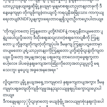
ယားပွညျနယျဖရူဆိုမွို့နယျမှာ မွနျမာစဈယာဉျတနျးတခုကို ဒီ
နေ့မနကျမှာ တိုကျခိုကျခဲ့တယျလို့ ကရငျနီအမြိုးသား ကာကှယျ
ရေးတပျ(KNDF)ပွနျကွားရေးတာဝနျရှိသူတဦးကပွောပါတယျ။
“တိုကျပှဲကတော့ ကြှနျတောျတို့KNDFနဲ့ ကရငျနီတပျမတောျ
နဲ့ပူးပေါငျးပွီးတော့ ဒီထိုးစဈဆငျလာတဲ့စဈကောငျစီကို ကြှနျ
တောျ တို့ဖွတျတိုကျတဲ့တိုကျပှဲပါ။ ဒီမနကျ ကြှနျးပငျတောမှာ
တပျမတောျရဲ့ယာဉျတနျးကိုကြှနျတောျတို့ဆှဲမိုငျးနဲ့တိုကျတ
ယျ။ ပွီးတော့ အပွနျအလှနျ ပဈခတျ တာလေးတှဖွေဈကွတာ
ပေါ့လေ။ ဒါပမေဲ့နှဈဖကျအကဆြုံးကိုတော့အတညျပွုလို့ မရ
သေးဘူး မွပွေငျ အခွအေနအေရ။ ”
လှိုငျကောျမွို့နယျအရှေ့ဘကျမှာလဲ နှဈဖကျတပျအကွား ဒီမန
ကျမှာပဈခတျတိုကျခိုကျမှုအနညျးငယျဖွဈပှါးကွောငျးပွောပါ
တယျ။
ဒီကနေ့မှနျးလှှဲပိုငျးမှာတော့ ဖယျခုံမွို့အလယျမှာဗုံးနှဈလုံးပေါ