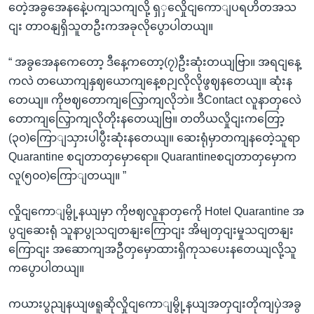
တေဲ့အခွအေနနေဲ့ပကျသကျလို့ ရှှလှေိုငျကောျပရဟိတအသ
ငျး တာဝနျရှိသူတဦးကအခုလိုပွောပါတယျ။
“ အခွအေနကေတော့ ဒီနေ့ကတော့(၇)ဦးဆုံးတယျဗြာ။ အရငျနေ့
ကလဲ တယောကျနှဈယောကျနေ့စဉျလိုလိုဖွဈနတေယျ။ ဆုံးန
တေယျ။ ကိုဗဈတောကျလြှောကျလိုဘဲ။ ဒီContact လူနာတှလေဲ
တောကျလြှောကျလိုတိုးနတေယျဗြ။ တတိယလှိုငျးကတြော့
(၃၀)ကြောျသှားပါပွီးဆုံးနတေယျ။ ဆေးရုံမှာတကျနတေဲ့သူရာ
Quarantine စငျတာတှမှောရော။ Quarantineစငျတာတှမှောက
လူ(၅၀၀)ကြောျတယျ။ ”
လှိုငျကောျမွို့နယျမှာ ကိုဗဈလူနာတှကေို Hotel Quarantine အ
ပွငျဆေးရုံ သူနာပွုသငျတနျးကြောငျး အိမျတှငျးမှုသငျတနျး
ကြောငျး အဆောကျအဦတှမှောထားရှိကုသပေးနတေယျလို့သူ
ကပွောပါတယျ။
ကယားပွညျနယျဖရူဆိုလှိုငျကောျမွို့နယျအတှငျးတိုကျပှဲအခွ