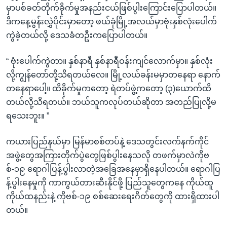
မှာပစ်ခတ်တိုက်ခိုက်မှုအနည်းငယ်ဖြစ်ပွါးကြောင်းပြောပါတယ်။
ဒီကနေ့မွန်းလွှဲပိုင်းမှာတော့ ဖယ်ခုံမြို့အလယ်မှာဗုံးနှစ်လုံးပေါက်
ကွဲခဲ့တယ်လို့ ဒေသခံတဦးကပြောပါတယ်။
“ ဗုံးပေါက်ကွဲတာ။ နှစ်နာရီ နှစ်နာရီဝန်းကျင်လောက်မှာ။ နှစ်လုံး
လို့ကျွန်တော်တို့သိရတယ်လေ။ မြို့လယ်ခန်းမမှာတနေရာ နောက်
တနေရာပေါ့။ ထိခိုက်မှုကတော့ ရဲတပ်ဖွဲ့ကတော့ (၃)ယောက်ထိ
တယ်လို့သိရတယ်။ ဘယ်သူကလုပ်တယ်ဆိုတာ အတည်ပြုလို့မ
ရသေးဘူး။ ”
ကယားပြည်နယ်မှာ မြန်မာစစ်တပ်နဲ့ ဒေသတွင်းလက်နက်ကိုင်
အဖွဲ့တွေအကြားတိုက်ပွဲတွေဖြစ်ပွါးနေသလို တဖက်မှာလဲကိုဗ
စ်-၁၉ ရောဂါပြန့်ပွါးလာတဲ့အခြေအနေမှာရှိနေပါတယ်။ ရောဂါပြ
န့်ပွါးနေမှုကို ကာကွယ်တားဆီးနိုင်ဖို့ ပြည်သူတွေကနေ ကိုယ်ထူ
ကိုယ်ထနည်းနဲ့ ကိုဗစ်-၁၉ စစ်ဆေးရေးဂိတ်တွေကို ထားရှိထားပါ
တယ်။