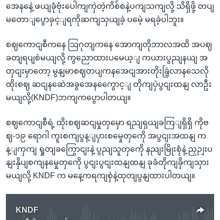
အေနနေဲ့ ဖယျခုံဗုံးပေါကျကှဲတဲ့ကိစ်စနဲ့ပကျသကျလို့ သိရှိဖို့ တပျ
မတောျပွောခှင့ျရကိုဆကျသှယျခဲ့ ပမေဲ့ မရခဲ့ပါဘူး။
စဈကောငျစီကနေ ဩဂုတျကနေ အောကျတိုဘာလအထိ အပဈ
ခတျရပျစဲမယျလို့ ကွညောထားပမေယ့ျ ကယားပွညျနယျ အ
တှငျးမှာတော့ မွနျမာစဈတပျကနအေငျအားတိုးခြဲ့လာနသေလို
ထိုးစဈ ဆငျနဆေဲအခွအေနကွေောင့ျ တိုကျပှဲပွငျးထနျ လာဦး
မယျလို့(KNDF)ဘကျကပွောပါတယျ။
စဈကောငျစီရဲ့ ထိုးစဈဆငျမှုတှမှော ရညျရှယျခကြျရှိရှိ ကိုဗ
ဈ-၁၉ ရောဂါ ကူးစကျပွန့ျပှားစမှေုတှကေို အပွငျးအထနျ က
န့ျကှကျ ရှုတျခကြွောငျးနဲ့ ပွညျသူတှကေို နညျးမြိုးစုံနဲ့ ညှဉျးပ
နျးနှိပျစကျနမှေုတှကေို ပွငျးပွငျးထနျထနျ ခုခံတိုကျခိုကျသှား
မယျလို့ KNDF က မနေ့ကရကျစှဲနဲ့ထုတျပွနျထားပါတယျ။
KNDF