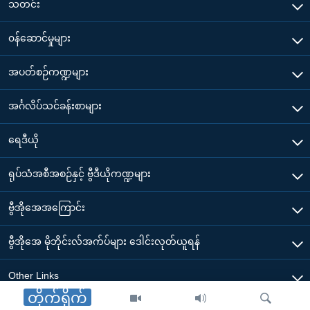
သတင်း
၀န်ဆောင်မှုများ
အပတ်စဉ်ကဏ္ဍများ
အင်္ဂလိပ်သင်ခန်းစာများ
ရေဒီယို
ရုပ်သံအစီအစဉ်နှင့် ဗွီဒီယိုကဏ္ဍများ
ဗွီအိုအေအကြောင်း
ဗွီအိုအေ မိုဘိုင်းလ်အက်ပ်များ ဒေါင်းလုတ်ယူရန်
Other Links
တိုက်ရိုက်