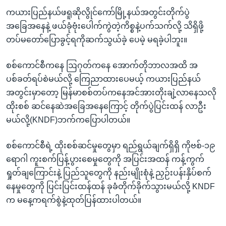
ကယားပြည်နယ်ဖရူဆိုလွိုင်ကော်မြို့နယ်အတွင်းတိုက်ပွဲ
အခြေအနေနဲ့ ဖယ်ခုံဗုံးပေါက်ကွဲတဲ့ကိစ္စနဲ့ပက်သက်လို့ သိရှိဖို့
တပ်မတော်ပြောခွင့်ရကိုဆက်သွယ်ခဲ့ ပေမဲ့ မရခဲ့ပါဘူး။
စစ်ကောင်စီကနေ ဩဂုတ်ကနေ အောက်တိုဘာလအထိ အ
ပစ်ခတ်ရပ်စဲမယ်လို့ ကြေညာထားပေမယ့် ကယားပြည်နယ်
အတွင်းမှာတော့ မြန်မာစစ်တပ်ကနေအင်အားတိုးချဲ့လာနေသလို
ထိုးစစ် ဆင်နေဆဲအခြေအနေကြောင့် တိုက်ပွဲပြင်းထန် လာဦး
မယ်လို့(KNDF)ဘက်ကပြောပါတယ်။
စစ်ကောင်စီရဲ့ ထိုးစစ်ဆင်မှုတွေမှာ ရည်ရွယ်ချက်ရှိရှိ ကိုဗစ်-၁၉
ရောဂါ ကူးစက်ပြန့်ပွားစေမှုတွေကို အပြင်းအထန် ကန့်ကွက်
ရှုတ်ချကြောင်းနဲ့ ပြည်သူတွေကို နည်းမျိုးစုံနဲ့ ညှဉ်းပန်းနှိပ်စက်
နေမှုတွေကို ပြင်းပြင်းထန်ထန် ခုခံတိုက်ခိုက်သွားမယ်လို့ KNDF
က မနေ့ကရက်စွဲနဲ့ထုတ်ပြန်ထားပါတယ်။
...............................................................................................