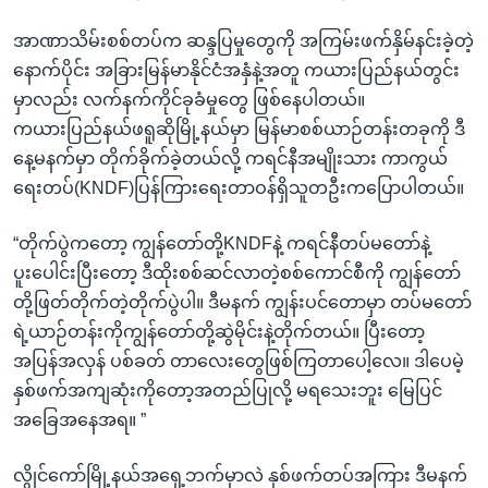
အာဏာသိမ်းစစ်တပ်က ဆန္ဒပြမှုတွေကို အကြမ်းဖက်နှိမ်နင်းခဲ့တဲ့
နောက်ပိုင်း အခြားမြန်မာနိုင်ငံအနှံနဲ့အတူ ကယားပြည်နယ်တွင်း
မှာလည်း လက်နက်ကိုင်ခုခံမှုတွေ ဖြစ်နေပါတယ်။
ကယားပြည်နယ်ဖရူဆိုမြို့နယ်မှာ မြန်မာစစ်ယာဉ်တန်းတခုကို ဒီ
နေ့မနက်မှာ တိုက်ခိုက်ခဲ့တယ်လို့ ကရင်နီအမျိုးသား ကာကွယ်
ရေးတပ်(KNDF)ပြန်ကြားရေးတာဝန်ရှိသူတဦးကပြောပါတယ်။
“တိုက်ပွဲကတော့ ကျွန်တော်တို့KNDFနဲ့ ကရင်နီတပ်မတော်နဲ့
ပူးပေါင်းပြီးတော့ ဒီထိုးစစ်ဆင်လာတဲ့စစ်ကောင်စီကို ကျွန်တော်
တို့ဖြတ်တိုက်တဲ့တိုက်ပွဲပါ။ ဒီမနက် ကျွန်းပင်တောမှာ တပ်မတော်
ရဲ့ယာဉ်တန်းကိုကျွန်တော်တို့ဆွဲမိုင်းနဲ့တိုက်တယ်။ ပြီးတော့
အပြန်အလှန် ပစ်ခတ် တာလေးတွေဖြစ်ကြတာပေါ့လေ။ ဒါပေမဲ့
နှစ်ဖက်အကျဆုံးကိုတော့အတည်ပြုလို့ မရသေးဘူး မြေပြင်
အခြေအနေအရ။ ”
လွိုင်ကော်မြို့နယ်အရှေ့ဘက်မှာလဲ နှစ်ဖက်တပ်အကြား ဒီမနက်