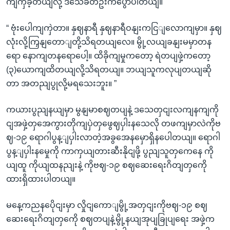
ကျကှဲခဲ့တယျလို့ ဒသေခံတဦးကပွောပါတယျ။
“ ဗုံးပေါကျကှဲတာ။ နှဈနာရီ နှဈနာရီဝနျးကငြျလောကျမှာ။ နှဈ
လုံးလို့ကြှနျတောျတို့သိရတယျလေ။ မွို့လယျခနျးမမှာတန
ရော နောကျတနရောပေါ့။ ထိခိုကျမှုကတော့ ရဲတပျဖှဲ့ကတော့
(၃)ယောကျထိတယျလို့သိရတယျ။ ဘယျသူကလုပျတယျဆို
တာ အတညျပွုလို့မရသေးဘူး။ ”
ကယားပွညျနယျမှာ မွနျမာစဈတပျနဲ့ ဒသေတှငျးလကျနကျကို
ငျအဖှဲ့တှအေကွားတိုကျပှဲတှဖွေဈပှါးနသေလို တဖကျမှာလဲကိုဗ
ဈ-၁၉ ရောဂါပွန့ျပှါးလာတဲ့အခွအေနမှောရှိနပေါတယျ။ ရောဂါ
ပွန့ျပှါးနမှေုကို ကာကှယျတားဆီးနိုငျဖို့ ပွညျသူတှကေနေ ကို
ယျထူ ကိုယျထနညျးနဲ့ ကိုဗဈ-၁၉ စဈဆေးရေးဂိတျတှကေို
ထားရှိထားပါတယျ။
မနေ့ကညနပေိုငျးမှာ လှိုငျကောျမွို့အတှငျးကိုဗဈ-၁၉ စဈ
ဆေးရေးဂိတျတှကေို စဈတပျနဲ့မွို့နယျအုပျခြုပျရေး အဖှဲ့က