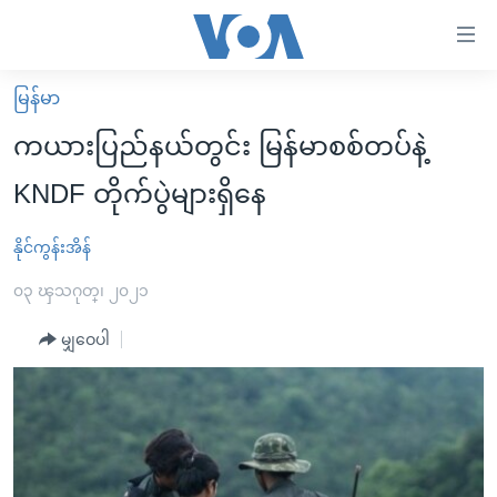
သုံး
ရ
လွယ်ကူ
မြန်မာ
မူလစာမျက်နှာ
စေ
ကယားပြည်နယ်တွင်း မြန်မာစစ်တပ်နဲ့
မြန်မာ
သည့်
KNDF တိုက်ပွဲများရှိနေ
ကမ္ဘာ့သတင်းများ
Link
ဗွီဒီယို
နိုင်ငံတကာ
နိုင်ကွန်းအိန်
များ
သတင်းလွတ်လပ်ခွင့်
အမေရိကန်
၀၃ ၾသဂုတ္၊ ၂၀၂၁
ပင်မ
ရပ်ဝန်းတခု လမ်းတခု အလွန်
တရုတ်
အကြောင်းအရာ
မျှဝေပါ
သို့
အင်္ဂလိပ်စာလေ့လာမယ်
အစ္စရေး-ပါလက်စတိုင်း
ကျော်
အပတ်စဉ်ကဏ္ဍများ
အမေရိကန်သုံးအီဒီယံ
ကြည့်
ရေဒီယိုနှင့်ရုပ်သံ အချက်အလက်များ
မကြေးမုံရဲ့ အင်္ဂလိပ်စာ
ရေဒီယို
ရန်
ပင်မ
ရေဒီယို/တီဗွီအစီအစဉ်
ရုပ်ရှင်ထဲက အင်္ဂလိပ်စာ
တီဗွီ