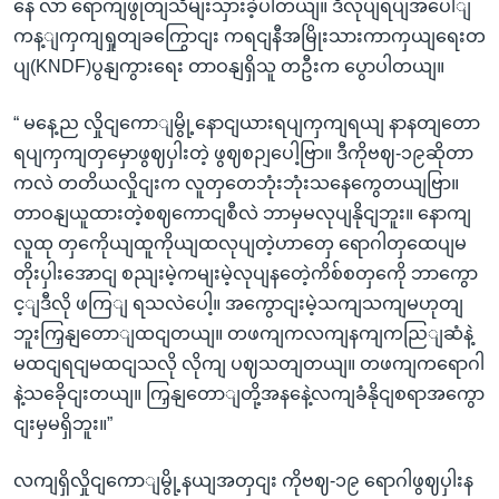
နေ လာ ရောကျဖွုတျသိမျးသှားခဲ့ပါတယျ။ ဒီလုပျရပျအပေါျ
ကန့ျကှကျရှုတျခကြွောငျး ကရငျနီအမြိုးသားကာကှယျရေးတ
ပျ(KNDF)ပွနျကွားရေး တာဝနျရှိသူ တဦးက ပွောပါတယျ။
“ မနေ့ည လှိုငျကောျမွို့နောငျယားရပျကှကျရယျ နာနတျတော
ရပျကှကျတှမှောဖွဈပှါးတဲ့ ဖွဈစဉျပေါ့ဗြာ။ ဒီကိုဗဈ-၁၉ဆိုတာ
ကလဲ တတိယလှိုငျးက လူတှတေဘုံးဘုံးသနေကွေတယျဗြာ။
တာဝနျယူထားတဲ့စဈကောငျစီလဲ ဘာမှမလုပျနိုငျဘူး။ နောကျ
လူထု တှကေိုယျထူကိုယျထလုပျတဲ့ဟာတှေ ရောဂါတှထေပျမ
တိုးပှါးအောငျ စညျးမဲ့ကမျးမဲ့လုပျနတေဲ့ကိစ်စတှကေို ဘာကွော
င့ျဒီလို ဖကြျ ရသလဲပေါ့။ အကွောငျးမဲ့သကျသကျမဟုတျ
ဘူးကြှနျတောျထငျတယျ။ တဖကျကလကျနကျကညြျဆံနဲ့
မထငျရငျမထငျသလို လိုကျ ပဈသတျတယျ။ တဖကျကရောဂါ
နဲ့သခေိုငျးတယျ။ ကြှနျတောျတို့အနနေဲ့လကျခံနိုငျစရာအကွော
ငျးမှမရှိဘူး။”
လကျရှိလှိုငျကောျမွို့နယျအတှငျး ကိုဗဈ-၁၉ ရောဂါဖွဈပှါးန