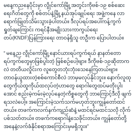
မနေ့ကညနေပိုင်းမှာ လွိုင်ကော်မြို့အတွင်းကိုဗစ်-၁၉ စစ်ဆေး
ရေးဂိတ်တွေကို စစ်တပ်နဲ့မြို့နယ်အုပ်ချုပ်ရေး အဖွဲ့ကနေ လာ
ရောက်ဖြုတ်သိမ်းသွားခဲ့ပါတယ်။ ဒီလုပ်ရပ်အပေါ်ကန့်ကွက်
ရှုတ်ချကြောင်း ကရင်နီအမျိုးသားကာကွယ်ရေး
တပ်(KNDF)ပြန်ကြားရေး တာဝန်ရှိသူ တဦးက ပြောပါတယ်။
“ မနေ့ည လွိုင်ကော်မြို့နောင်ယားရပ်ကွက်ရယ် နာနတ်တော
ရပ်ကွက်တွေမှာဖြစ်ပွါးတဲ့ ဖြစ်စဉ်ပေါ့ဗျာ။ ဒီကိုဗစ်-၁၉ဆိုတာက
လဲ တတိယလှိုင်းက လူတွေတဘုံးဘုံးသေနေကြတယ်ဗျာ။
တာဝန်ယူထားတဲ့စစ်ကောင်စီလဲ ဘာမှမလုပ်နိုင်ဘူး။ နောက်လူထု
တွေကိုယ်ထူကိုယ်ထလုပ်တဲ့ဟာတွေ ရောဂါတွေထပ်မတိုးပွါး
အောင် စည်းမဲ့ကမ်းမဲ့လုပ်နေတဲ့ကိစ္စတွေကို ဘာကြောင့်ဒီလို ဖျက်
ရသလဲပေါ့။ အကြောင်းမဲ့သက်သက်မဟုတ်ဘူးကျွန်တော်ထင်
တယ်။ တဖက်ကလက်နက်ကျည်ဆံနဲ့ မထင်ရင်မထင်သလို လိုက်
ပစ်သတ်တယ်။ တဖက်ကရောဂါနဲ့သေခိုင်းတယ်။ ကျွန်တော်တို့
အနေနဲ့လက်ခံနိုင်စရာအကြောင်းမှမရှိဘူး။”