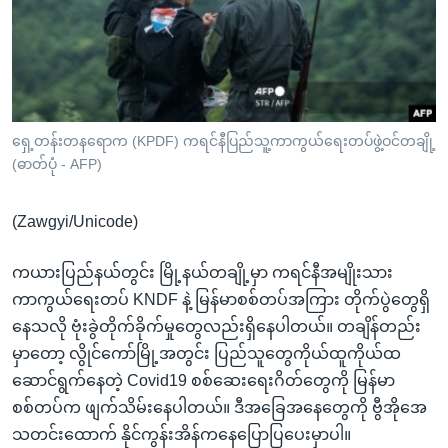
အ
သုတပဒေသာ အင်္ဂလိပ်စာ
ညွန်း
Learning English
စာမျက်နှာ
သို့
ဗွီအိုအေ လူမှုကွန်ယက်များ
ကျော်
ကြည့်
ရှေ့တန်းတနရောက (KPDF) ကရင်နီပြည်သူ့ကာကွယ်ရေးတပ်ဖွဲ့ဝင်တချို့
(ဓာတ်ပုံ - AFP)
ရန်
ဘာသာစကားများ
ရှာဖွေ
(Zawgyi/Unicode)
ရန်
နေရာ
ကယားပြည်နယ်တွင်း မြို့နယ်တချို့မှာ ကရင်နီအမျိုးသား
သို့
ကာကွယ်ရေးတပ် KNDF နဲ့ မြန်မာစစ်တပ်အကြား တိုက်ပွဲတွေရှိ
ကျော်
နေသလို ဗုံးခွဲတိုက်ခိုက်မှုတွေလည်းရှိနေပါတယ်။ တချိန်တည်း
ရန်
မှာတော့ လွိုင်ကော်မြို့အတွင်း ပြည်သူတွေကိုယ်ထူကိုယ်ထ
ဆောင်ရွက်နေတဲ့ Covid19 စစ်ဆေးရေးဂိတ်တွေကို မြန်မာ
စစ်တပ်က ဖျက်သိမ်းနေပါတယ်။ ဒီအခြေအနေတွေကို ဗွီအိုအေ
သတင်းထောက် နိုင်ကွန်းအိန်ကနေပြောပြပေးမှာပါ။