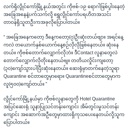
လက်ရှိလွိုင်ကော်မြို့နယ်အတွင်း ကိုဗစ်-၁၉ ရောဂါဖြစ်ပွါးနေတဲ့
အခြေအနေနဲ့ပက်သက်လို့ ရွှေလွိုင်ကော်ပရဟိတအသင်း
တာဝန်ရှိသူတဦးကအခုလိုပြောပါတယ်။
“ အခြေအနေကတော့ ဒီနေ့ကတော့(၇)ဦးဆုံးတယ်ဗျာ။ အရင်နေ့
ကလဲ တယောက်နှစ်ယောက်နေ့စဉ်လိုလိုဖြစ်နေတယ်။ ဆုံးနေ
တယ်။ ကိုဗစ်တောက်လျှောက်လိုဘဲ။ ဒီContact လူနာတွေလဲ
တောက်လျှောက်လိုတိုးနေတယ်ဗျ။ တတိယလှိုင်းကျတော့
(၃၀)ကျော်သွားပါပြီးဆုံးနေတယ်။ ဆေးရုံမှာတက်နေတဲ့သူရာ
Quarantine စင်တာတွေမှာရော။ Quarantineစင်တာတွေမှာက
လူ(၅၀၀)ကျော်တယ်။ ”
လွိုင်ကော်မြို့နယ်မှာ ကိုဗစ်လူနာတွေကို Hotel Quarantine
အပြင်ဆေးရုံ သူနာပြုသင်တန်းကျောင်း အိမ်တွင်းမှုသင်တန်း
ကျောင်း အဆောက်အဦတွေမှာထားရှိကုသပေးနေတယ်လို့သူက
ပြောပါတယ်။