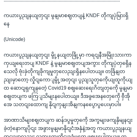
ကယားပွညျနယျတှငျး မွနျမာစဈတပျနဲ့ KNDF တိုကျပှဲမြားရှိ
နေ
(Unicode)
ကယားပွညျနယျတှငျး မွို့နယျတခြို့မှာ ကရငျနီအမြိုးသားကာ
ကှယျရေးတပျ KNDF နဲ့ မွနျမာစဈတပျအကွား တိုကျပှဲတှရှေိန
သေလို ဗုံးခှဲတိုကျခိုကျမှုတှလေညျးရှိနပေါတယျ။ တခြိနျတ
ညျးမှာတော့ လှိုငျကောျမွို့အတှငျး ပွညျသူတှကေိုယျထူကိုယျ
ထ ဆောငျရှကျနတေဲ့ Covid19 စဈဆေးရေးဂိတျတှကေို မွနျမာ
စဈတပျက ဖကြျသိမျးနပေါတယျ။ ဒီအခွအေနတှေကေို ဗှီအို
အေ သတငျးထောကျ နိုငျကှနျးအိနျကနပွေောပွပေးမှာပါ။
အာဏာသိမျးစဈတပျက ဆန်ဒပွမှုတှကေို အကွမျးဖကျနှိမျနငျး
ခဲ့တဲ့နောကျပိုငျး အခွားမွနျမာနိုငျငံအနှံနဲ့အတူ ကယားပွညျနယျ
တှငျးမှာလညျး လကျနကျကိုငျခုခံမှုတှေ ဖွဈနပေါတယျ။ က