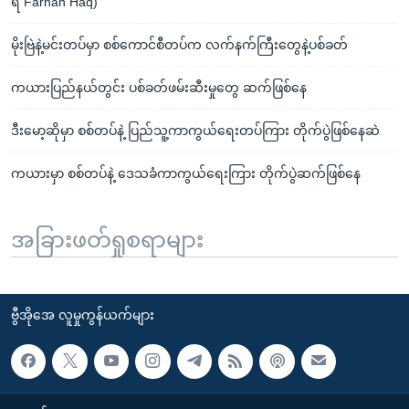
ရ Farhan Haq)
မိုးဗြဲနဲ့မင်းတပ်မှာ စစ်ကောင်စီတပ်က လက်နက်ကြီးတွေနဲ့ပစ်ခတ်
ကယားပြည်နယ်တွင်း ပစ်ခတ်ဖမ်းဆီးမှုတွေ ဆက်ဖြစ်နေ
ဒီးမော့ဆိုမှာ စစ်တပ်နဲ့ ပြည်သူ့ကာကွယ်ရေးတပ်ကြား တိုက်ပွဲဖြစ်နေဆဲ
ကယားမှာ စစ်တပ်နဲ့ ဒေသခံကာကွယ်ရေးကြား တိုက်ပွဲဆက်ဖြစ်နေ
အခြားဖတ်ရှုစရာများ
ဗွီအိုအေ လူမှုကွန်ယက်များ