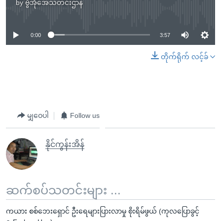
by
ဗွီအိုအေသတင်းဌာန
No media source currently available
0:00
3:57
တိုက်ရိုက် လင့်ခ်
မျှဝေပါ
Follow us
နိုင်ကွန်းအိန်
ဆက်စပ်သတင်းများ ...
ကယား စစ်ဘေးရှောင် ဦးရေများပြားလာမှု စိုးရိမ်ဖွယ် (ကုလပြောခွင့်