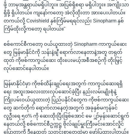
ဖို့ ဘာမှအန္တရာယ်မရှိပါဘူး။ အပြစ်ရှိစရာ မရှိပါဘူး။ အကျိုးသာ
ရှိဖို့ ရှိပါတယ်။ ကျနော်ကတော့ အဲလိုထိုးတာ အားပေးပါတယ်။
တကယ်လို့ Covishield နှစ်ကြိမ်မရရင်လည်း Sinopharm နှစ်
ကြိမ်ထိုးလို့ကတော့ ရပါတယ်။"
စစ်ကောင်စီကတော့ ဝယ်ယူထားတဲ့ Sinopharm ကာကွယ်ဆေး
တွေ မြန်မာနိုင်ငံကို သန်းနဲ့ချီ ရောက်လာနေတာနဲ့အတူ တရုတ်
ထုတ် ကိုဗစ်ကာကွယ်ဆေး ထိုးပေးမယ့်အစီအစဉ်ကို တိုးမြှင့်
လုပ်ဆောင်နေပါတယ်။
မြန်မာနိုင်ငံမှာ ကိုဗစ်ထိန်းချုပ်ရေးအတွက် ကာကွယ်ဆေးရရှိ
ရေး အထူးအလေးထားလုပ်ဆောင်ခဲ့ပြီး နည်းလမ်းမျိုးစုံနဲ့
ကြိုးပမ်းဝယ်ယူထားတဲ့ ပြည်ပနိုင်ငံတွေက ကိုဗစ်ကာကွယ်ဆေး
တွေ ဆက်တိုက် ရောက်လာနေတဲ့အတွက် အခုနှစ်မကုန်ခင်
လူဦးရေ ၅၀% ကို ဆေးထိုးပြီးဖြစ်အောင် မေ ျှာ်မှန်းဆောင်ရွက်
နေတယ်လို့ စစ်ကောင်စီဥက္ကဋ္ဌ ဗိုလ်ချုပ်မှူးကြီးမင်းအောင်လှိုင်
ပြောတာကို ဒီနေ့ထုတ် သတင်းစာတွေထဲမှာ ဖော်ပြထားပါတယ်။