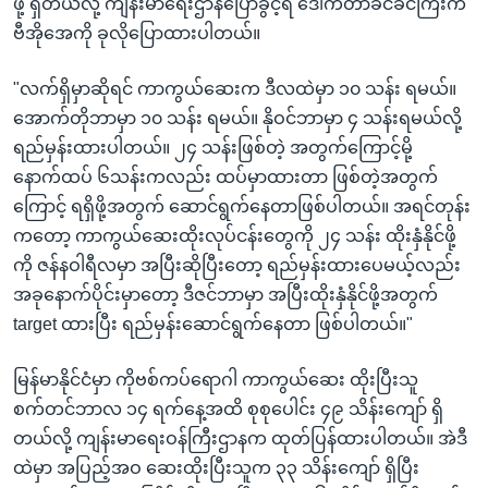
ဖို့ ရှိတယ်လို့ ကျန်းမာရေးဌာနပြောခွင့်ရ ဒေါက်တာခင်ခင်ကြီးက
ဗီအိုအေကို ခုလိုပြောထားပါတယ်။
"လက်ရှိမှာဆိုရင် ကာကွယ်ဆေးက ဒီလထဲမှာ ၁၀ သန်း ရမယ်။
အောက်တိုဘာမှာ ၁၀ သန်း ရမယ်။ နိုဝင်ဘာမှာ ၄ သန်းရမယ်လို့
ရည်မှန်းထားပါတယ်။ ၂၄ သန်းဖြစ်တဲ့ အတွက်ကြောင့်မို့
နောက်ထပ် ၆သန်းကလည်း ထပ်မှာထားတာ ဖြစ်တဲ့အတွက်
ကြောင့် ရရှိဖို့အတွက် ဆောင်ရွက်နေတာဖြစ်ပါတယ်။ အရင်တုန်း
ကတော့ ကာကွယ်ဆေးထိုးလုပ်ငန်းတွေကို ၂၄ သန်း ထိုးနှံနိုင်ဖို့
ကို ဇန်နဝါရီလမှာ အပြီးဆိုပြီးတော့ ရည်မှန်းထားပေမယ့်လည်း
အခုနောက်ပိုင်းမှာတော့ ဒီဇင်ဘာမှာ အပြီးထိုးနှံနိုင်ဖို့အတွက်
target ထားပြီး ရည်မှန်းဆောင်ရွက်နေတာ ဖြစ်ပါတယ်။"
မြန်မာနိုင်ငံမှာ ကိုဗစ်ကပ်ရောဂါ ကာကွယ်ဆေး ထိုးပြီးသူ
စက်တင်ဘာလ ၁၄ ရက်နေ့အထိ စုစုပေါင်း ၄၉ သိန်းကျော် ရှိ
တယ်လို့ ကျန်းမာရေးဝန်ကြီးဌာနက ထုတ်ပြန်ထားပါတယ်။ အဲဒီ
ထဲမှာ အပြည့်အဝ ဆေးထိုးပြီးသူက ၃၃ သိန်းကျော် ရှိပြီး