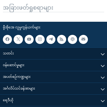
အခြားဖတ်ရှုစရာများ
ဗွီအိုအေ လူမှုကွန်ယက်များ
သတင်း
၀န်ဆောင်မှုများ
အပတ်စဉ်ကဏ္ဍများ
အင်္ဂလိပ်သင်ခန်းစာများ
ရေဒီယို