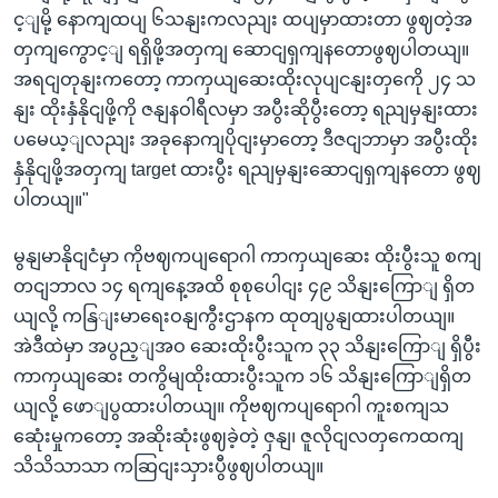
င့ျမို့ နောကျထပျ ၆သနျးကလညျး ထပျမှာထားတာ ဖွဈတဲ့အ
တှကျကွောင့ျ ရရှိဖို့အတှကျ ဆောငျရှကျနတောဖွဈပါတယျ။
အရငျတုနျးကတော့ ကာကှယျဆေးထိုးလုပျငနျးတှကေို ၂၄ သ
နျး ထိုးနှံနိုငျဖို့ကို ဇနျနဝါရီလမှာ အပွီးဆိုပွီးတော့ ရညျမှနျးထား
ပမေယ့ျလညျး အခုနောကျပိုငျးမှာတော့ ဒီဇငျဘာမှာ အပွီးထိုး
နှံနိုငျဖို့အတှကျ target ထားပွီး ရညျမှနျးဆောငျရှကျနတော ဖွဈ
ပါတယျ။"
မွနျမာနိုငျငံမှာ ကိုဗဈကပျရောဂါ ကာကှယျဆေး ထိုးပွီးသူ စကျ
တငျဘာလ ၁၄ ရကျနေ့အထိ စုစုပေါငျး ၄၉ သိနျးကြောျ ရှိတ
ယျလို့ ကနြျးမာရေးဝနျကွီးဌာနက ထုတျပွနျထားပါတယျ။
အဲဒီထဲမှာ အပွည့ျအဝ ဆေးထိုးပွီးသူက ၃၃ သိနျးကြောျ ရှိပွီး
ကာကှယျဆေး တကွိမျထိုးထားပွီးသူက ၁၆ သိနျးကြောျရှိတ
ယျလို့ ဖောျပွထားပါတယျ။ ကိုဗဈကပျရောဂါ ကူးစကျသ
ဆေုံးမှုကတော့ အဆိုးဆုံးဖွဈခဲ့တဲ့ ဇှနျ၊ ဇူလိုငျလတှကေထကျ
သိသိသာသာ ကဆြငျးသှားပွီဖွဈပါတယျ။