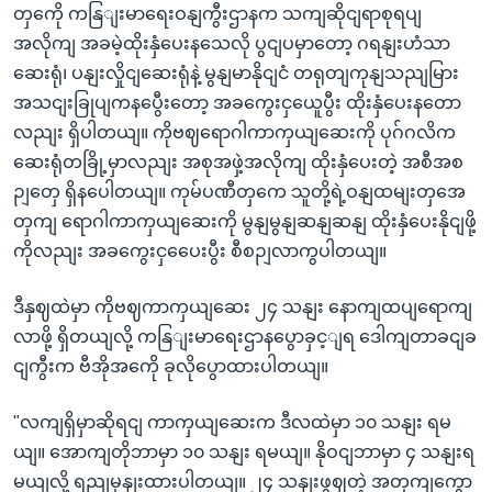
တှကေို ကနြျးမာရေးဝနျကွီးဌာနက သကျဆိုငျရာစုရပျ
အလိုကျ အခမဲ့ထိုးနှံပေးနသေလို ပွငျပမှာတော့ ဂရနျးဟံသာ
ဆေးရုံ၊ ပနျးလှိုငျဆေးရုံနဲ့ မွနျမာနိုငျငံ တရုတျကုနျသညျမြား
အသငျးခြုပျကနပွေီးတော့ အခကွေးငှယေူပွီး ထိုးနှံပေးနတော
လညျး ရှိပါတယျ။ ကိုဗဈရောဂါကာကှယျဆေးကို ပုဂ်ဂလိက
ဆေးရုံတခြို့မှာလညျး အစုအဖှဲ့အလိုကျ ထိုးနှံပေးတဲ့ အစီအစ
ဉျတှေ ရှိနပေါတယျ။ ကုမ်ပဏီတှကေ သူတို့ရဲ့ဝနျထမျးတှအေ
တှကျ ရောဂါကာကှယျဆေးကို မွနျမွနျဆနျဆနျ ထိုးနှံပေးနိုငျဖို့
ကိုလညျး အခကွေးငှပေေးပွီး စီစဉျလာကွပါတယျ။
ဒီနှဈထဲမှာ ကိုဗဈကာကှယျဆေး ၂၄ သနျး နောကျထပျရောကျ
လာဖို့ ရှိတယျလို့ ကနြျးမာရေးဌာနပွောခှင့ျရ ဒေါကျတာခငျခ
ငျကွီးက ဗီအိုအကေို ခုလိုပွောထားပါတယျ။
"လကျရှိမှာဆိုရငျ ကာကှယျဆေးက ဒီလထဲမှာ ၁၀ သနျး ရမ
ယျ။ အောကျတိုဘာမှာ ၁၀ သနျး ရမယျ။ နိုဝငျဘာမှာ ၄ သနျးရ
မယျလို့ ရညျမှနျးထားပါတယျ။ ၂၄ သနျးဖွဈတဲ့ အတှကျကွော