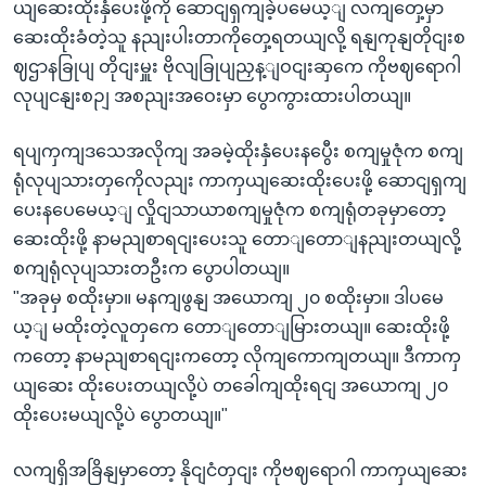
ယျဆေးထိုးနှံပေးဖို့ကို ဆောငျရှကျခဲ့ပမေယ့ျ လကျတှေ့မှာ
ဆေးထိုးခံတဲ့သူ နညျးပါးတာကိုတှေ့ရတယျလို့ ရနျကုနျတိုငျးစ
ဈဌာနခြုပျ တိုငျးမှူး ဗိုလျခြုပျညှန့ျဝငျးဆှကေ ကိုဗဈရောဂါ
လုပျငနျးစဉျ အစညျးအဝေးမှာ ပွောကွားထားပါတယျ။
ရပျကှကျဒသေအလိုကျ အခမဲ့ထိုးနှံပေးနပွေီး စကျမှုဇုံက စကျ
ရုံလုပျသားတှကေိုလညျး ကာကှယျဆေးထိုးပေးဖို့ ဆောငျရှကျ
ပေးနပေမေယ့ျ လှိုငျသာယာစကျမှုဇုံက စကျရုံတခုမှာတော့
ဆေးထိုးဖို့ နာမညျစာရငျးပေးသူ တောျတောျနညျးတယျလို့
စကျရုံလုပျသားတဦးက ပွောပါတယျ။
"အခုမှ စထိုးမှာ။ မနကျဖွနျ အယောကျ ၂၀ စထိုးမှာ။ ဒါပမေ
ယ့ျ မထိုးတဲ့လူတှကေ တောျတောျမြားတယျ။ ဆေးထိုးဖို့
ကတော့ နာမညျစာရငျးကတော့ လိုကျကောကျတယျ။ ဒီကာကှ
ယျဆေး ထိုးပေးတယျလို့ပဲ တခေါကျထိုးရငျ အယောကျ ၂၀
ထိုးပေးမယျလို့ပဲ ပွောတယျ။"
လကျရှိအခြိနျမှာတော့ နိုငျငံတှငျး ကိုဗဈရောဂါ ကာကှယျဆေး