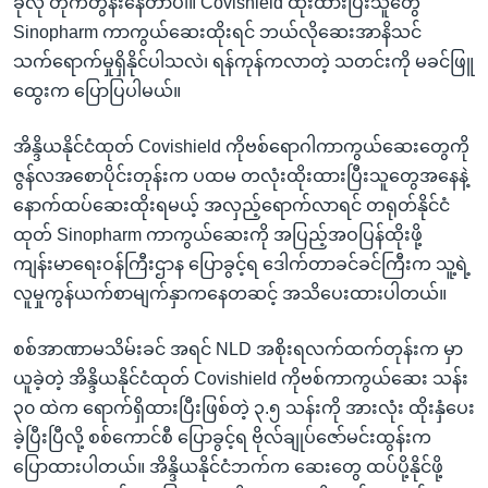
ခုလို တိုက်တွန်းနေတာပါ။ Covishield ထိုးထားပြီးသူတွေ
Sinopharm ကာကွယ်ဆေးထိုးရင် ဘယ်လိုဆေးအာနိသင်
သက်ရောက်မှုရှိနိုင်ပါသလဲ၊ ရန်ကုန်ကလာတဲ့ သတင်းကို မခင်ဖြူ
ထွေးက ပြောပြပါမယ်။
အိန္ဒိယနိုင်ငံထုတ် Covishield ကိုဗစ်ရောဂါကာကွယ်ဆေးတွေကို
ဇွန်လအစောပိုင်းတုန်းက ပထမ တလုံးထိုးထားပြီးသူတွေအနေနဲ့
နောက်ထပ်ဆေးထိုးရမယ့် အလှည့်ရောက်လာရင် တရုတ်နိုင်ငံ
ထုတ် Sinopharm ကာကွယ်ဆေးကို အပြည့်အဝပြန်ထိုးဖို့
ကျန်းမာရေးဝန်ကြီးဌာန ပြောခွင့်ရ ဒေါက်တာခင်ခင်ကြီးက သူ့ရဲ့
လူမှုကွန်ယက်စာမျက်နှာကနေတဆင့် အသိပေးထားပါတယ်။
စစ်အာဏာမသိမ်းခင် အရင် NLD အစိုးရလက်ထက်တုန်းက မှာ
ယူခဲ့တဲ့ အိန္ဒိယနိုင်ငံထုတ် Covishield ကိုဗစ်ကာကွယ်ဆေး သန်း
၃၀ ထဲက ရောက်ရှိထားပြီးဖြစ်တဲ့ ၃.၅ သန်းကို အားလုံး ထိုးနှံပေး
ခဲ့ပြီးပြီလို့ စစ်ကောင်စီ ပြောခွင့်ရ ဗိုလ်ချုပ်ဇော်မင်းထွန်းက
ပြောထားပါတယ်။ အိန္ဒိယနိုင်ငံဘက်က ဆေးတွေ ထပ်ပို့နိုင်ဖို့