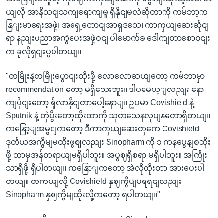
ယျလို အာနိသငျသကျရောကျမှု ရှိနိုငျမလဲဆိုတာကို ကမ်ဘာ့က
နြျးမာရေးအဖှဲ့၊ အရှေ့တောငျအာရှဒသေ၊ ကာကှယျဆေးဆိုငျ
ရာ နညျးပညာအကွံပေးအဖှဲ့ဝငျ ပါမောက်ခ ဒေါကျတာစောဝငျး
က ခုလိုရှငျးပွပါတယျ။
"တမြိုးနဲ့တမြိုးပွောငျးထိုးဖို့ လောလောဆယျတော့ ကမ်ဘာမှာ
recommendation တော့ မရှိသေးဘူး။ ဒါပမေယ့ျလညျး နော
ကျပိုငျးတော့ ရှိလာနိုငျတာပေါ့နောျ။ ဥပမာ Covishield နဲ့
Sputnik နဲ့ တှဲပွီးတော့ထိုးတာကို သုတသေနလုပျနတောရှိတယျ။
ကနြော့ျအမွငျကတော့ ဒီကာကှယျဆေးတှကေ Covishield
ဒုတိယအကွိမျမထိုးဖွဈလညျး Sinopharm ကို ၁ ကနပွေနျစထိုး
ဖို့ ဘာမှအန်တရာယျမရှိပါဘူး။ အပွဈရှိစရာ မရှိပါဘူး။ အကြိုး
သာရှိဖို့ ရှိပါတယျ။ ကနြောျကတော့ အဲလိုထိုးတာ အားပေးပါ
တယျ။ တကယျလို့ Covishield နှဈကွိမျမရရငျလညျး
Sinopharm နှဈကွိမျထိုးလို့ကတော့ ရပါတယျ။"