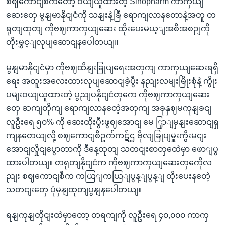
စဈကောငျစီကတော့ ဝယျယူထားတဲ့ Sinopharm ကာကှယျ
ဆေးတှေ မွနျမာနိုငျငံကို သနျးနဲ့ခြီ ရောကျလာနတောနဲ့အတူ တ
ရုတျထုတျ ကိုဗဈကာကှယျဆေး ထိုးပေးမယ့ျအစီအစဉျကို
တိုးမွှင့ျလုပျဆောငျနပေါတယျ။
မွနျမာနိုငျငံမှာ ကိုဗဈထိနျးခြုပျရေးအတှကျ ကာကှယျဆေးရရှိ
ရေး အထူးအလေးထားလုပျဆောငျခဲ့ပွီး နညျးလမျးမြိုးစုံနဲ့ ကွိုး
ပမျးဝယျယူထားတဲ့ ပွညျပနိုငျငံတှကေ ကိုဗဈကာကှယျဆေး
တှေ ဆကျတိုကျ ရောကျလာနတေဲ့အတှကျ အခုနှဈမကုနျခငျ
လူဦးရေ ၅၀% ကို ဆေးထိုးပွီးဖွဈအောငျ မေ ြှာျမှနျးဆောငျရှ
ကျနတေယျလို့ စဈကောငျစီဥက်ကဋ်ဌ ဗိုလျခြုပျမှူးကွီးမငျး
အောငျလှိုငျပွောတာကို ဒီနေ့ထုတျ သတငျးစာတှထေဲမှာ ဖောျပွ
ထားပါတယျ။ တရုတျနိုငျငံက ကိုဗဈကာကှယျဆေးတှကေိုလ
ညျး စဈကောငျစီက ကယြျကယြျပွန့ျပွန့ျ ထိုးပေးနတေဲ့
သတငျးတှေ ပုံမှနျထုတျပွနျနပေါတယျ။
ရနျကုနျတိုငျးထဲမှာတော့ တရကျကို လူဦးရေ ၄၀,၀၀၀ ကာကှ