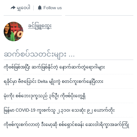
မျှဝေပါ
Follow us
ခင်ဖြူထွေး
ဆက်စပ်သတင်းများ ...
ကိုဗစ်ဖြစ်အပြီး ဆက်ဖြစ်နိုင်တဲ့ နောက်ဆက်တွဲရောဂါများ
ရခိုင်မှာ ဗီဇပြောင်း Delta မျိုးကွဲ စတင်ကူးစက်နေပြီလား
မုံးကိုး စစ်ဘေးဒုက္ခသည် ၃၆ဦး ကိုဗစ်ပိုးတွေ့ရှိ
မြန်မာ COVID-19 ကူးစက်သူ ၂,၃၁၀၊ သေဆုံး ၉၂ ယောက်တိုး
ကိုဗစ်ကူးစက်လာတဲ့ ဒီးမော့ဆို စစ်ရှောင်စခန်း ဆေးဝါးရိက္ခာအခက်ကြုံ