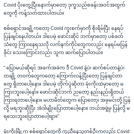
Covid ပိုးတွေ့ပြီးနောက်မှာတော့ ဒုက္ခသည်စခန်းအဝင်အထွက်
တွေကို ကန့်သတ်ထားပါတယ်။
စစ်ရှောင်အချို့ကတော့ Covid ကူးစက်မှာကို စိုးရိမ်ပြီး နေရပ်
ပြန်ချင်နေပါတယ်။ ဒါပေမဲ့ ဖောင်းဆိုင် ဘက်မှာတော့ ပစ်ခတ်
သံတွေ ကြားနေရသလို လက်နက်ကိုင်တွေကလည်း နေရပ်မပြန်
ခိုင်း သေးကြောင်းလည်း သူက ဆက်ပြောပါတယ်။
“ ပြောမယ်ဆိုရင် အခက်အခဲက ဒီ Covid နဲ့ပဲ၊ ဆက်စပ်တာနဲ့ပဲ၊
တချို့ တဝက်တွေကတော့ ကြောက်လန့်ပြီးတော့ ပြန်ချင်တာ
တွေ ရှိတာပေါ့နော။ ဒါပေမဲ့ တိုက်ပွဲဆိုတာ မုံးကိုးထဲမှာတော့ မ
ကြားဘူးပေါ့နော်။ ဖောင်းဆိုင်ဘက် ညတော့ နည်းနည်းရှိတယ်
ကြားရတာပေါ့နော။ မဟာမိတ်တွေက ပြောတော့၊ အခုမင်းတို့ ပြန်
လို့ မရဘူးဆိုပြီး အဲဒါမျိုးပြောတာပေါ့နော။ ဘယ်အဖွဲ့မှ ပြန်လို့ မ
ရသေးဘူးပြောတာပေါ့ဗျာ။”
မုံးကိုးမြို့က စစ်ရှောင်တွေကို ကူညီနေသူတစ်ဦးကလည်း Covid