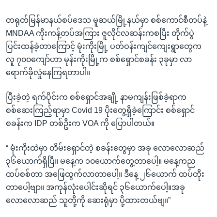
တရုတ်မြန်မာနယ်စပ်ဒေသ မူဆယ်မြို့နယ်မှာ စစ်ကောင်စီတပ်နဲ့
MNDAA ကိုးကန့်တပ်အကြား ဇူလိုင်လဆန်းကစပြီး တိုက်ပွဲ
ပြင်းထန်ခဲ့တာကြောင့် မုံးကိုးမြို့ ပတ်ဝန်းကျင်ကျေးရွာတွေက
လူ ၇၀၀ကျော်ဟာ မုန်းကိုးမြို့က စစ်ရှောင်စခန်း ၃ခုမှာ လာ
ရောက်ခိုလှုံနေကြရတာပါ။
ပြီးခဲ့တဲ့ ရက်ပိုင်းက စစ်ရှောင်အချို့ နာမကျန်းဖြစ်ခဲ့ရာက
စစ်ဆေးကြည့်ရာမှာ Covid 19 ပိုးတွေ့ရှိခဲ့ကြောင်း စစ်ရှောင်
စခန်းက IDP တစ်ဦးက VOA ကို ပြောပါတယ်။
“ မုံးကိုးထဲမှာ တိမ်းရှောင်တဲ့ စခန်းတွေမှာ အခု လောလောဆည်
၃၆ယောက်ရှိပြီ။ မနေ့က ၁၀ယောက်တွေ့တာပေါ့။ မနေ့ကည
ထပ်စစ်တာ အဖြေထွက်လာတာပေါ့။ ဒီနေ့ ၂၆ယောက် ထပ်တိုး
တာပေါ့ဗျာ။ အကုန်လုံးပေါင်းဆိုရင် ၃၆ယောက်ပေါ့။အခု
လောလောဆည် သူတို့ကို ဆေးရုံမှာ ပို့ထားတယ်ဗျ။”