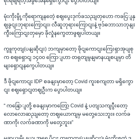
စိုးရိမျရတဲ့အခွအေနရှေိကွောငျး ပွောပါတယျ။
မုံးကိုးမွို့ကိုရောကျနတေဲ့ စဈပွေးဒုက်ခသညျတှဟော ကခငြျနှ
ဈခွငျးဘုရားကြောငျး၊ လီဆူဘုရားကြောငျးနဲ့ ဗုဒ်ဓဘာသာဘုနျး
ကွီးကြောငျးတှမှော ခိုလှုံနကွေတာဖွဈပါတယျ။
ကွူကုတျ(ပနျဆိုငျး) ဘကျမှာတော့ ဖိုငျကောငျးကြေးရှာအုပျစု
က စဈရှောငျ ၁၄၀၀ ကြောျဟာ တရုတျမွနျမာနယျစပျမှာ တိ
မျးရှောငျနကွေပါတယျ။
ဒီ ဖိုငျကောငျး IDP စခနျးမှာတော့ Covid ကူးစကျတာ မရှိကွော
ငျး စဈရှောငျတဈဦးက ပွောပါတယျ။
“ ကနြောျတို့ စခနျးမှာကတြော့ Covid နဲ့ ပတျသကျပွီးတော့
လောလောဆညျတော့ တဈယောကျမှ မတှေ့သေးဘူး။ လက်ခ
ဏာကို၊ လက်ခဏာကို မတှေ့ဘူး။”
မူဆယျမွို့နယျ အရှေ့ပိုငျး ကွူကုတျ(ပနျဆိုငျး)၊ မုံးကိုးစတဲ့ ဒ