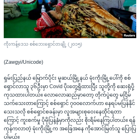
အ
သုတပဒေသာ အင်္ဂလိပ်စာ
ညွန်း
Learning English
စာမျက်နှာ
သို့
ဗွီအိုအေ လူမှုကွန်ယက်များ
ကျော်
ကြည့်
ကိုးကန့်ဒေသ စစ်ဘေးရှောင်တချို့ (၂၀၁၅)
ရန်
ဘာသာစကားများ
ရှာဖွေ
(Zawgyi/Unicode)
ရန်
နေရာ
ရှမ်းပြည်နယ် မြောက်ပိုင်း မူဆယ်မြို့နယ် မုံးကိုးမြို့ပေါ်ကို စစ်
သို့
ရှောင်လာသူ ၃၆ဦးမှာ Covid ပိုးတွေ့ရှိထားပြီး သူတို့ကို ဆေးရုံပို့
ကျော်
ကုသထားပါတယ်။ လောလောဆည်မှာတော့ တိုက်ပွဲတွေ မငြိမ်
ရန်
သက်သေးတာကြောင့် စစ်ရှောင် ၇၀၀လောက်ဟာ နေရပ်မပြန်နိုင်
သေးသလို စစ်ရှောင်စခန်းမှာ လူအများစုဝေးနေထိုင်ရတာ
ကြောင့် ကူးစက်မှု ပိုမိုပြန့်နှံမှာကိုလည်း စိုးရိမ်နေကြပါတယ်။ ရန်
ကုန်ကလာတဲ့ မုံးကိုးမြို့က အခြေအနေ ကိုအောင်မြတ်သူ ပြောပြ
ပါမယ်။