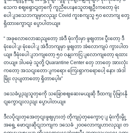
သေက စဈရှောငျတှကေို ကူညီပေးနသေူတဈဦးကတော့ မုံး
ပေါျဒသေဘကျမှာလညျး Covid ကူးစကျသူ ၅၀ လောကျ တှေ့
ရှိထားကွောငျး ပွောပါတယျ။
“ အခုလောလောဆညျတော့ အဲဒီ မုံးကိုးမှာ ဖွဈတာ။ ပွီးတော့ ဒီ
မုံးပေါျ၊ မုံးပေါျ အဲဒီဘကျမှာ ဖွဈတာ အဲလောကျပဲ ကွားပါတ
ယျ။ ဒီမုံးပေါျဘကျတော့ ၅၀ ဝနျးကငြျလောကျတော့ ရထား
တယျ။ ဒါပမေဲ့ သူတို့ Quarantine Center တှေ ဘာတှေ အားလုံး
ကတော့ အသငျးတောျကရော၊ ကြေးရှာကရောပေါ့ နော၊ အဲဒါ
မြိုး လုပျတာတော့ ရှိတာပေ့ါ။”
ဒသေခံပွညျသူတှကေို သခြောစဈဆေးမယျဆို ဒီထကျ ပိုမြားနို
ငျကွောငျးလညျး ပွောပါတယျ။
ဒီလပိုငျးတှအေတှငျးဖွဈပှားတဲ့ တိုကျပှဲတှကွေောင့ျ မုံးကိုးမွို့
အရှေ့ ဖောငျးဆိုငျဘကျက ဒသေခံ ၂၀၀လောကျဟာလညျး တ
ရုတျနယျစပျမှာ တိမျးရှောငျနဆေဲဖွဈပွီး ဆကျသှယျရေး ခကျ