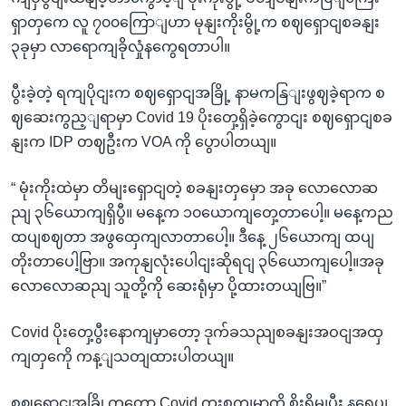
ရှာတှကေ လူ ၇၀၀ကြောျဟာ မုနျးကိုးမွို့က စဈရှောငျစခနျး
၃ခုမှာ လာရောကျခိုလှုံနကွေရတာပါ။
ပွီးခဲ့တဲ့ ရကျပိုငျးက စဈရှောငျအခြို့ နာမကနြျးဖွဈခဲ့ရာက စ
ဈဆေးကွည့ျရာမှာ Covid 19 ပိုးတှေ့ရှိခဲ့ကွောငျး စဈရှောငျစခ
နျးက IDP တဈဦးက VOA ကို ပွောပါတယျ။
“ မုံးကိုးထဲမှာ တိမျးရှောငျတဲ့ စခနျးတှမှော အခု လောလောဆ
ညျ ၃၆ယောကျရှိပွီ။ မနေ့က ၁၀ယောကျတှေ့တာပေါ့။ မနေ့ကည
ထပျစဈတာ အဖွထှေကျလာတာပေါ့။ ဒီနေ့ ၂၆ယောကျ ထပျ
တိုးတာပေါ့ဗြာ။ အကုနျလုံးပေါငျးဆိုရငျ ၃၆ယောကျပေါ့။အခု
လောလောဆညျ သူတို့ကို ဆေးရုံမှာ ပို့ထားတယျဗြ။”
Covid ပိုးတှေ့ပွီးနောကျမှာတော့ ဒုက်ခသညျစခနျးအဝငျအထှ
ကျတှကေို ကန့ျသတျထားပါတယျ။
စဈရှောငျအခြို့ကတော့ Covid ကူးစကျမှာကို စိုးရိမျပွီး နရေပျ