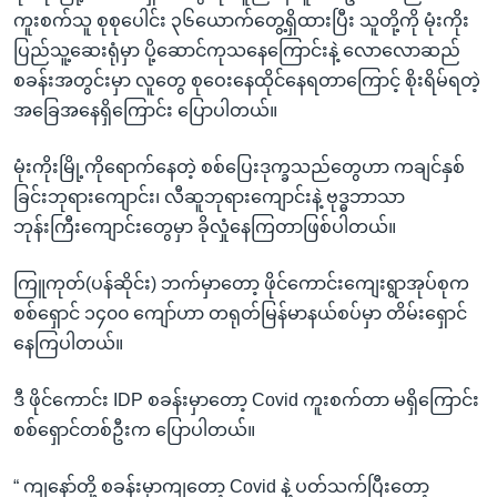
ကူးစက်သူ စုစုပေါင်း ၃၆ယောက်တွေ့ရှိထားပြီး သူတို့ကို မုံးကိုး
ပြည်သူ့ဆေးရုံမှာ ပို့ဆောင်ကုသနေကြောင်းနဲ့ လောလောဆည်
စခန်းအတွင်းမှာ လူတွေ စုဝေးနေထိုင်နေရတာကြောင့် စိုးရိမ်ရတဲ့
အခြေအနေရှိကြောင်း ပြောပါတယ်။
မုံးကိုးမြို့ကိုရောက်နေတဲ့ စစ်ပြေးဒုက္ခသည်တွေဟာ ကချင်နှစ်
ခြင်းဘုရားကျောင်း၊ လီဆူဘုရားကျောင်းနဲ့ ဗုဒ္ဓဘာသာ
ဘုန်းကြီးကျောင်းတွေမှာ ခိုလှုံနေကြတာဖြစ်ပါတယ်။
ကြူကုတ်(ပန်ဆိုင်း) ဘက်မှာတော့ ဖိုင်ကောင်းကျေးရွာအုပ်စုက
စစ်ရှောင် ၁၄၀၀ ကျော်ဟာ တရုတ်မြန်မာနယ်စပ်မှာ တိမ်းရှောင်
နေကြပါတယ်။
ဒီ ဖိုင်ကောင်း IDP စခန်းမှာတော့ Covid ကူးစက်တာ မရှိကြောင်း
စစ်ရှောင်တစ်ဦးက ပြောပါတယ်။
“ ကျနော်တို့ စခန်းမှာကျတော့ Covid နဲ့ ပတ်သက်ပြီးတော့