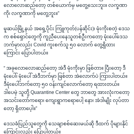
လောလောဆည်တော့ တစ်ယောက်မှ မတွေ့သေးဘူး။ လက္ခဏာ
ကို၊ လက္ခဏာကို မတွေ့ဘူး။”
မူဆယ်မြို့နယ် အရှေ့ပိုင်း ကြူကုတ်(ပန်ဆိုင်း)၊ မုံးကိုးစတဲ့ ဒေသ
က စစ်ရှောင်တွေကို ကူညီပေးနေသူတစ်ဦးကတော့ မုံးပေါ်ဒေသ
ဘက်မှာလည်း Covid ကူးစက်သူ ၅၀ လောက် တွေ့ရှိထား
ကြောင်း ပြောပါတယ်။
“ အခုလောလောဆည်တော့ အဲဒီ မုံးကိုးမှာ ဖြစ်တာ။ ပြီးတော့ ဒီ
မုံးပေါ်၊ မုံးပေါ် အဲဒီဘက်မှာ ဖြစ်တာ အဲလောက်ပဲ ကြားပါတယ်။
ဒီမုံးပေါ်ဘက်တော့ ၅၀ ဝန်းကျင်လောက်တော့ ရထားတယ်။
ဒါပေမဲ့ သူတို့ Quarantine Center တွေ ဘာတွေ အားလုံးကတော့
အသင်းတော်ကရော၊ ကျေးရွာကရောပေါ့ နော၊ အဲဒါမျိုး လုပ်တာ
တော့ ရှိတာပေ့ါ။”
ဒေသခံပြည်သူတွေကို သေချာစစ်ဆေးမယ်ဆို ဒီထက် ပိုများနိုင်
ကြောင်းလည်း ပြောပါတယ်။