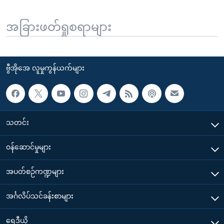
အခြားဖတ်ရှုစရာများ
ဗွီအိုအေ လူမှုကွန်ယက်များ
သတင်း
၀န်ဆောင်မှုများ
အပတ်စဉ်ကဏ္ဍများ
အင်္ဂလိပ်သင်ခန်းစာများ
ရေဒီယို