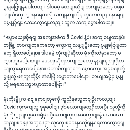
ပွနျခငြျနပေါတယျ။ ဒါပမေဲ့ ဖောငျးဆိုငျ ဘကျမှာတော့ ပဈခ
တျသံတှေ ကွားနရေသလို လကျနကျကိုငျတှကေလညျး နရေပျ
မပွနျခိုငျး သေးကွောငျးလညျး သူက ဆကျပွောပါတယျ။
“ ပွောမယျဆိုရငျ အခကျအခဲက ဒီ Covid နဲ့ပဲ၊ ဆကျစပျတာနဲ့ပဲ၊
တခြို့ တဝကျတှကေတော့ ကွောကျလန့ျပွီးတော့ ပွနျခငြျတာ
တှေ ရှိတာပေါ့နော။ ဒါပမေဲ့ တိုကျပှဲဆိုတာ မုံးကိုးထဲမှာတော့ မ
ကွားဘူးပေါ့နောျ။ ဖောငျးဆိုငျဘကျ ညတော့ နညျးနညျးရှိတ
ယျကွားရတာပေါ့နော။ မဟာမိတျတှကေ ပွောတော့၊ အခုမငျးတို့
ပွနျလို့ မရဘူးဆိုပွီး အဲဒါမြိုးပွောတာပေါ့နော။ ဘယျအဖှဲ့မှ ပွနျ
လို့ မရသေးဘူးပွောတာပေါ့ဗြာ။”
မုံးကိုးမွို့က စဈရှောငျတှကေို ကူညီနသေူတဈဦးကလညျး
Covid ကူးစကျသူ စုစုပေါငျး ၃၆ယောကျတှေ့ရှိထားပွီး သူတို့ကို
မုံးကိုးပွညျသူ့ဆေးရုံမှာ ပို့ဆောငျကုသနကွေောငျးနဲ့ လောလော
ဆညျ စခနျးအတှငျးမှာ လူတှေ စုဝေးနထေိုငျနရေတာကွောင့ျ