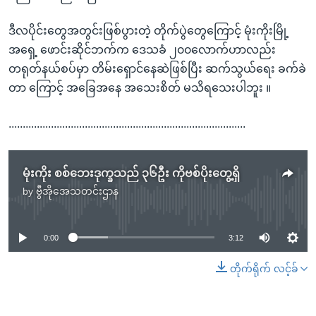
ဒီလပိုင်းတွေအတွင်းဖြစ်ပွားတဲ့ တိုက်ပွဲတွေကြောင့် မုံးကိုးမြို့
အရှေ့ ဖောင်းဆိုင်ဘက်က ဒေသခံ ၂၀၀လောက်ဟာလည်း
တရုတ်နယ်စပ်မှာ တိမ်းရှောင်နေဆဲဖြစ်ပြီး ဆက်သွယ်ရေး ခက်ခဲ
တာ ကြောင့် အခြေအနေ အသေးစိတ် မသိရသေးပါဘူး ။
....................................................................................
မုံးကိုး စစ်ဘေးဒုက္ခသည် ၃၆ဦး ကိုဗစ်ပိုးတွေ့ရှိ
by
ဗွီအိုအေသတင်းဌာန
No media source currently available
0:00
3:12
တိုက်ရိုက် လင့်ခ်