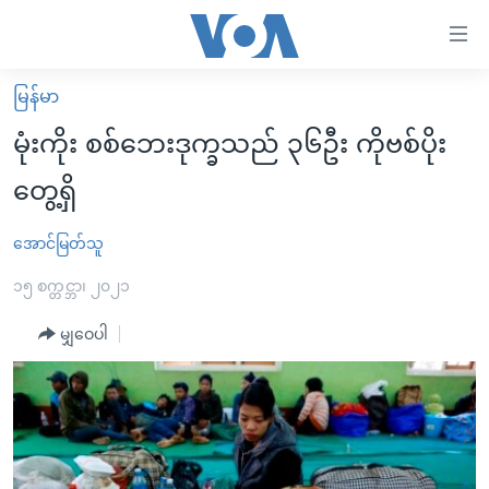
သုံး
ရ
လွယ်ကူ
မြန်မာ
မူလစာမျက်နှာ
စေ
မုံးကိုး စစ်ဘေးဒုက္ခသည် ၃၆ဦး ကိုဗစ်ပိုး
မြန်မာ
သည့်
တွေ့ရှိ
ကမ္ဘာ့သတင်းများ
Link
ဗွီဒီယို
နိုင်ငံတကာ
အောင်မြတ်သူ
များ
သတင်းလွတ်လပ်ခွင့်
အမေရိကန်
၁၅ စက္တင္ဘာ၊ ၂၀၂၁
ပင်မ
ရပ်ဝန်းတခု လမ်းတခု အလွန်
တရုတ်
အကြောင်းအရာ
မျှဝေပါ
သို့
အင်္ဂလိပ်စာလေ့လာမယ်
အစ္စရေး-ပါလက်စတိုင်း
ကျော်
အပတ်စဉ်ကဏ္ဍများ
အမေရိကန်သုံးအီဒီယံ
ကြည့်
ရေဒီယိုနှင့်ရုပ်သံ အချက်အလက်များ
မကြေးမုံရဲ့ အင်္ဂလိပ်စာ
ရေဒီယို
ရန်
ပင်မ
ရေဒီယို/တီဗွီအစီအစဉ်
ရုပ်ရှင်ထဲက အင်္ဂလိပ်စာ
တီဗွီ