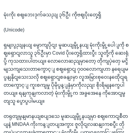
မုံးကိုး စဈဘေးဒုက်ခသညျ ၃၆ဦး ကိုဗဈပိုးတှေ့ရှိ
(Unicode)
ရှမျးပွညျနယျ မွောကျပိုငျး မူဆယျမွို့နယျ မုံးကိုးမွို့ပေါျကို စ
ဈရှောငျလာသူ ၃၆ဦးမှာ Covid ပိုးတှေ့ရှိထားပွီး သူတို့ကို ဆေးရုံ
ပို့ ကုသထားပါတယျ။ လောလောဆညျမှာတော့ တိုကျပှဲတှေ မငွိ
မျသကျသေးတာကွောင့ျ စဈရှောငျ ၇၀၀လောကျဟာ နရေပျမ
ပွနျနိုငျသေးသလို စဈရှောငျစခနျးမှာ လူအမြားစုဝေးနထေိုငျရ
တာကွောင့ျ ကူးစကျမှု ပိုမိုပွန့ျနှံမှာကိုလညျး စိုးရိမျနကွေပါ
တယျ။ ရနျကုနျကလာတဲ့ မုံးကိုးမွို့က အခွအေနေ ကိုအောငျမွ
တျသူ ပွောပွပါမယျ။
တရုတျမွနျမာနယျစပျဒသေ မူဆယျမွို့နယျမှာ စဈကောငျစီတ
ပျနဲ့ MNDAA ကိုးကန့ျတပျအကွား ဇူလိုငျလဆနျးကစပွီး တို
ကျပှဲပွငျးထနျခဲ့တာကွောင့ျ မုံးကိုးမွို့ ပတျဝနျးကငြျကြေး