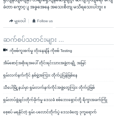
ခဲတာ ကွောင့ျ အခွအေနေ အသေးစိတျ မသိရသေးပါဘူး ။
မျှဝေပါ
Follow us
ဆက်စပ်သတင်းများ ...
ကိုဗစ်ကူးစက်မှု တိုးနေချိန် ကိုဗစ် Testing
အိမ်စောင့်အစိုးရအပေါ် တိုင်းရင်းသားအဖွဲ့တချို့ အမြင်
ရှမ်းလက်နက်ကိုင် နှစ်ဖွဲ့အကြား တိုက်ပွဲပြန်ဖြစ်နေ
သီပေါမြို့နယ်မှာ ရှမ်းလက်နက်ကိုင်အဖွဲ့တွေကြား တိုက်ပွဲဖြစ်
ရှမ်းတပ်ဖွဲ့ချင်းတိုက်ခိုက်မှု ဒေသခံ စစ်ဘေးရှောင်တို့ ရိက္ခာအခက်ကြုံ
စေ့စပ် မရနိုင်တဲ့ ရှမ်း-ပလောင်တိုက်ပွဲ ဒေသခံတွေ ဒုက္ခရောက်