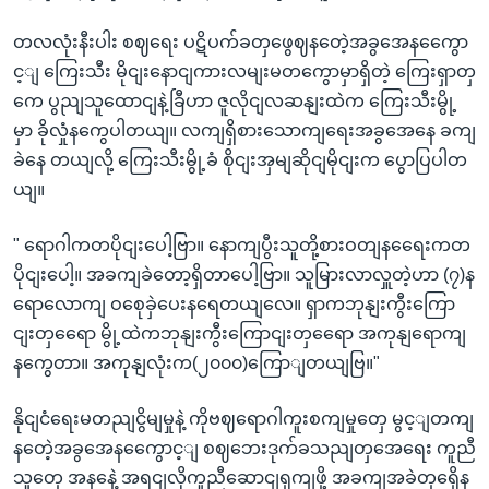
တလလုံးနီးပါး စဈရေး ပဋိပက်ခတှဖွေဈနတေဲ့အခွအေနကွေော
င့ျ ကြေးသီး မိုငျးနောငျကားလမျးမတကွောမှာရှိတဲ့ ကြေးရှာတှ
ကေ ပွညျသူထောငျနဲ့ခြီဟာ ဇူလိုငျလဆနျးထဲက ကြေးသီးမွို့
မှာ ခိုလှုံနကွေပါတယျ။ လကျရှိစားသောကျရေးအခွအေနေ ခကျ
ခဲနေ တယျလို့ ကြေးသီးမွို့ခံ စိုငျးအှမျဆိုငျမိုငျးက ပွောပြပါတ
ယျ။
" ရောဂါကတပိုငျးပေါ့ဗြာ။ နောကျပွီးသူတို့စားဝတျနရေေးကတ
ပိုငျးပေါ့။ အခကျခဲတော့ရှိတာပေါ့ဗြာ။ သူမြားလာလှူတဲ့ဟာ (၇)န
ရောလောကျ ဝစေုခှဲပေးနရေတယျလေ။ ရှာကဘုနျးကွီးကြော
ငျးတှရေော မွို့ထဲကဘုနျးကွီးကြောငျးတှရေော အကုနျရောကျ
နကွေတာ။ အကုနျလုံးက(၂၀၀၀)ကြောျတယျဗြ။"
နိုငျငံရေးမတညျငွိမျမှုနဲ့ ကိုဗဈရောဂါကူးစကျမှုတှေ မွင့ျတကျ
နတေဲ့အခွအေနကွေောင့ျ စဈဘေးဒုက်ခသညျတှအေရေး ကူညီ
သူတှေ အနနေဲ့ အရငျလိုကူညီဆောငျရှကျဖို့ အခကျအခဲတှရှေိန