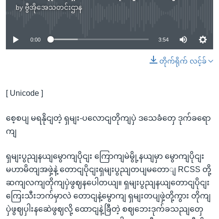
by
ဗွီအိုအေသတင်းဌာန
No media source currently available
0:00
3:54
တိုက်ရိုက် လင့်ခ်
[ Unicode ]
စေ့စပျ မရနိုငျတဲ့ ရှမျး-ပလောငျတိုကျပှဲ ဒသေခံတှေ ဒုက်ခရော
ကျ
ရှမျးပွညျနယျမွောကျပိုငျး ကြောကျမဲမွို့နယျမှာ မွောကျပိုငျး
မဟာမိတျအဖှဲ့နဲ့ တောငျပိုငျးရှမျးပွညျတပျမတောျ RCSS တို့
ဆကျလကျတိုကျပှဲဖွဈနပေါတယျ။ ရှမျးပွညျနယျတောငျပိုငျး
ကြေးသီးဘက်မှာလဲ တောငျနဲ့မွောကျ ရှမျးတပျဖှဲ့တို့ကွား တိုကျ
ပှဲဖွဈပှါးနဆေဲဖွဈလို့ ထောငျနဲ့ခြီတဲ့ စဈဘေးဒုက်ခသညျတှေ