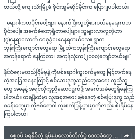
တယ်လို့ ကျေးသီးမြို့ခံ စိုင်းအွမ်ဆိုင်မိုင်းက ပြောျပပါတယ်။
" ရောဂါကတပိုင်းပေါ့ဗျာ။ နောက်ပြီးသူတို့စားဝတ်နေရေးကတ
ပိုင်းပေါ့။ အခက်ခဲတော့ရှိတာပေါ့ဗျာ။ သူများလာလှူတဲ့ဟာ
(၇)နေရာလောက် ဝေစုခွဲပေးနေရတယ်လေ။ ရွာက
ဘုန်းကြီးကျောင်းတွေရော မြို့ထဲကဘုန်းကြီးကျောင်းတွေရော
အကုန်ရောက် နေကြတာ။ အကုန်လုံးက(၂၀၀၀)ကျော်တယ်ဗျ။"
နိုင်ငံရေးမတည်ငြိမ်မှုနဲ့ ကိုဗစ်ရောဂါကူးစက်မှုတွေ မြင့်တက်နေ
တဲ့အခြေအနေကြောင့် စစ်ဘေးဒုက္ခသည်တွေအရေး ကူညီသူ
တွေ အနေနဲ့ အရင်လိုကူညီဆောင်ရွက်ဖို့ အခက်အခဲတွေရှိနေကြ
ပါတယ်။ တချိန်ထဲမှာ လူအစုအဝေးဖြစ်နေတဲ့ စစ်ပြေးဒုက္ခ သည်
စခန်းတွေမှာ ကိုဗစ်ရောဂါ ကူးစက်ပြန့်ပွားမှာကိုလည်း စိုးရိမ်နေ
ကြပါတယ်။
စေ့စပ် မရနိုင်တဲ့ ရှမ်း-ပလောင်တိုက်ပွဲ ဒေသခံတွေ ဒုက္ခရောက်