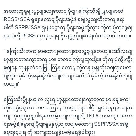
အလားတူရှမျးပွညျနယျတောငျပိုငျး ကြေးသီးမွို့နယျမှာလဲ
RCSS/ SSA ရှမျးတောငျပိုငျးအဖှဲ့နဲ့ ရှမျးပွညျတိုးတကျရေး
ပါတီ SSPP/ SSA ရှမျးမွောကျပိုငျးအဖှဲ့တို့ကွား တိုကျပှဲတှဖွေဈ
နဆေဲလို့ RCSS ပွောခှင့ျရ ဗိုလျမှူးစိုငျးခမျးစံကပွောပါတယျ။
" ကြေးသီးဘကျမှာတောျတောျလေးဖွဈနတေယျ။ အဲဒီလှယျ
ဟှနျးတောကွောဘကျမှာ။ တလကြောျသှားပွီး။ တိုကျပှဲကွီးကွီး
ဖွဈနေ တုနျးဘဲခငျဗြ။ ကြှနျတောျတို့တနျပွနျထိုးစဈတှမေလု
ပျဘူး။ ခုခံတဲ့အနနေဲ့ဘဲလုပျတယျ။ ခုထိလဲ ခုခံတဲ့အနနေဲ့ဘဲလုပျ
တယျ။"
ကြေးသီးမွို့နယျက လှယျဟှနျးတောငျကွောဘကျမှာ နှဈဖကျ
တိုကျပှဲဖွဈတာ တလကြောျကွာမွင့ျနပေါပွီ။ ရှမျးပွညျနယျဘ
ကျ တိုကျပှဲဖွဈပှါးနတောနဲ့ပကျသကျလို့ TNLA တအာငျးပလော
ငျအဖှဲ့နဲ့ မွောကျပိုငျးရှမျးပွညျတပျမတောျ SSPP/SSA အဖှဲ့
ပွောခှင့ျရ ကို ဆကျသှယျခဲ့ပမေဲ့မရခဲ့ပါဘူး။