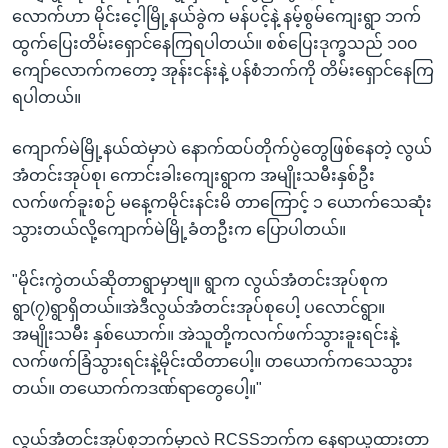
လောက်ဟာ မိုင်းငေ့ါမြို့နယ်ခွဲက မန်ပင့်နဲ့ နမ့်စွမ်ကျေးရွာ ဘက်
ထွက်ပြေးတိမ်းရှောင်နေကြရပါတယ်။ စစ်ပြေးဒုက္ခသည် ၁၀၀
ကျော်လောက်ကတော့ အုန်းငန်းနဲ့ ပန်စံဘက်ကို တိမ်းရှောင်နေကြ
ရပါတယ်။
ကျောက်မဲမြို့နယ်ထဲမှာပဲ နောက်ထပ်တိုက်ပွဲတွေဖြစ်နေတဲ့ လွယ်
အံတင်းအုပ်စု၊ ကောင်းခါးကျေးရွာက အမျိုးသမီးနှစ်ဦး
လက်ဖက်ခူးစဉ် မနေ့ကမိုင်းနင်းမိ တာကြောင့် ၁ ယောက်သေဆုံး
သွားတယ်လို့ကျောက်မဲမြို့ခံတဦးက ပြောပါတယ်။
"မိုင်းကွဲတယ်ဆိုတာရွာမှာဗျ။ ရွာက လွယ်အံတင်းအုပ်စုက
ရွာ(၇)ရွာရှိတယ်။အဲဒီလွယ်အံတင်းအုပ်စုပေါ့ ပလောင်ရွာ။
အမျိုးသမီး နှစ်ယောက်။ အဲသူတို့ကလက်ဖက်သွားခူးရင်းနဲ့
လက်ဖက်ခြံသွားရင်းနဲ့မိုင်းထိတာပေါ့။ တယောက်ကသေသွား
တယ်။ တယောက်ကဒဏ်ရာတွေပေါ့။"
လွယ်အံတင်းအုပ်စုဘက်မှာလဲ RCSSဘက်က နေရာယူထားတာ