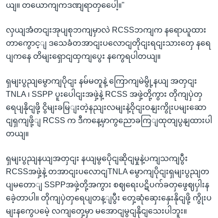
ယျ။ တယောကျကဒဏျရာတှပေေါ့။"
လှယျအံတငျးအုပျစုဘကျမှာလဲ RCSSဘကျက နရောယူထား
တာကွောင့ျ ဒသေခံတအာငျးပလောငျတိုငျးရငျးသားတှေ နရေ
ပျကနေ တိမျးရှောငျထှကျပွေး နကွေရပါတယျ။
ရှမျးပွညျမွောကျပိုငျး နမ်မတူနဲ့ ကြောကျမဲမွို့နယျ အတှငျး
TNLA ၊ SSPP ပူးပေါငျးအဖှဲ့နဲ့ RCSS အဖှဲ့တို့ကွား တိုကျပှဲတှ
ရေပျနိုငျဖို့ ငွိမျးခမြျးတဲ့နညျးလမျးနဲ့ဝိုငျးဝနျးကွိုးပမျးဆော
ငျရှကျဖို့ျ RCSS က ဒီကနေ့မှာကွညောခကြျထုတျပွနျထားပါ
တယျ။
ရှမျးပွညျနယျအတှငျး နယျမွပေိုငျဆိုငျမှုနဲ့ပကျသကျပွီး
RCSSအဖှဲ့နဲ့ တအာငျးပလောငျTNLA မွောကျပိုငျးရှမျးပွညျတ
ပျမတောျ SSPPအဖှဲ့တို့အကွား စဈရေးပဋိပက်ခတှဖွေဈပှါးန
ခေဲ့တာပါ။ တိုကျပှဲတှရေပျတန့ျပွီး တှေ့ဆုံဆှေးနှေးနိုငျဖို့ ကွိုးပ
မျးနကွေပမေဲ့ လကျတှေ့မှာ မအောငျမွငျနိုငျသေးပါဘူး။