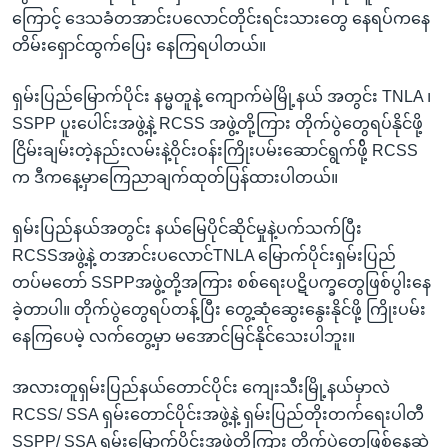
ကြောင့် ဒေသခံတအာင်းပလောင်တိုင်းရင်းသားတွေ နေရပ်ကနေ
တိမ်းရှောင်ထွက်ပြေး နေကြရပါတယ်။
ရှမ်းပြည်မြောက်ပိုင်း နမ္မတူနဲ့ ကျောက်မဲမြို့နယ် အတွင်း TNLA ၊
SSPP ပူးပေါင်းအဖွဲ့နဲ့ RCSS အဖွဲ့တို့ကြား တိုက်ပွဲတွေရပ်နိုင်ဖို့
ငြိမ်းချမ်းတဲ့နည်းလမ်းနဲ့ဝိုင်းဝန်းကြိုးပမ်းဆောင်ရွက်ဖို့် RCSS
က ဒီကနေ့မှာကြေညာချက်ထုတ်ပြန်ထားပါတယ်။
ရှမ်းပြည်နယ်အတွင်း နယ်မြေပိုင်ဆိုင်မှုနဲ့ပက်သက်ပြီး
RCSSအဖွဲ့နဲ့ တအာင်းပလောင်TNLA မြောက်ပိုင်းရှမ်းပြည်
တပ်မတော် SSPPအဖွဲ့တို့အကြား စစ်ရေးပဋိပက္ခတွေဖြစ်ပွါးနေ
ခဲ့တာပါ။ တိုက်ပွဲတွေရပ်တန့်ပြီး တွေ့ဆုံဆွေးနွေးနိုင်ဖို့ ကြိုးပမ်း
နေကြပေမဲ့ လက်တွေ့မှာ မအောင်မြင်နိုင်သေးပါဘူး။
အလားတူရှမ်းပြည်နယ်တောင်ပိုင်း ကျေးသီးမြို့နယ်မှာလဲ
RCSS/ SSA ရှမ်းတောင်ပိုင်းအဖွဲ့နဲ့ ရှမ်းပြည်တိုးတက်ရေးပါတီ
SSPP/ SSA ရှမ်းမြောက်ပိုင်းအဖွဲ့တို့ကြား တိုက်ပွဲတွေဖြစ်နေဆဲ