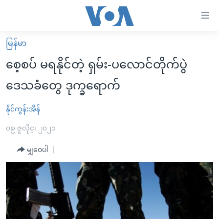
သုံး
ရ
လွယ်ကူ
မြန်မာ
မူလစာမျက်နှာ
စေ
စေ့စပ် မရနိုင်တဲ့ ရှမ်း-ပလောင်တိုက်ပွဲ
မြန်မာ
သည့်
ဒေသခံတွေ ဒုက္ခရောက်
ကမ္ဘာ့သတင်းများ
Link
ဗွီဒီယို
နိုင်ငံတကာ
နိုင်ကွန်းအိန်
များ
သတင်းလွတ်လပ်ခွင့်
အမေရိကန်
၀၉ ဇူလိုင္၊ ၂၀၂၁
ပင်မ
ရပ်ဝန်းတခု လမ်းတခု အလွန်
တရုတ်
အကြောင်းအရာ
မျှဝေပါ
သို့
အင်္ဂလိပ်စာလေ့လာမယ်
အစ္စရေး-ပါလက်စတိုင်း
ကျော်
အပတ်စဉ်ကဏ္ဍများ
အမေရိကန်သုံးအီဒီယံ
ကြည့်
ရေဒီယိုနှင့်ရုပ်သံ အချက်အလက်များ
မကြေးမုံရဲ့ အင်္ဂလိပ်စာ
ရေဒီယို
ရန်
ပင်မ
ရေဒီယို/တီဗွီအစီအစဉ်
ရုပ်ရှင်ထဲက အင်္ဂလိပ်စာ
တီဗွီ