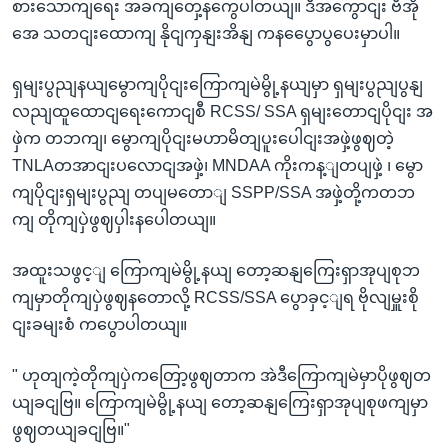
စားသောကျရေး အခကျတှေ့နကွေပါတယျ။ ဒီအကွောငျး ဗီအို
အေ သတငျးထောကျ နိုငျကှနျးအိနျ ကနပွေောပွပေးမှာပါ။
ရှမျးပွညျနယျမွောကျပိုငျးကြောကျမဲမွို့နယျမှာ ရှမျးပွညျပွနျ
လညျထူထောငျရေးကောငျစီ RCSS/ SSA ရှမျးတောငျပိုငျး အ
ဖှဲက တဘကျ၊ မွောကျပိုငျးမဟာမိတျပူးပေါငျးအဖှဲ့ဖွဈတဲ့
TNLAတအာငျးပလောငျအဖှဲ့၊ MNDAA ကိုးကန့ျတပျဖှဲ့ ၊ မွော
ကျပိုငျးရှမျးပွညျ တပျမတောျ SSPP/SSA အဖှဲ့တို့ကတဘ
ကျ တိုကျပှဲဖွဈပှါးနပေါတယျ။
အထူးသဖွင့ျ ကြောကျမဲမွို့နယျ တော့ဆနျကြေးရှာအုပျစုဘ
ကျမှာတိုကျပှဲဖွဈနတောလို့ RCSS/SSA ပွောခှင့ျရ ဗိုလျမှူးစို
ငျးခမျးစံ ကပွောပါတယျ။
" ဟုတျကဲ့တိုကျပှဲကတြော့ဖွဈတာက အဲဒီကြောကျမဲမှာပိုဖွဈတ
ယျခငျဗြ။ ကြောကျမဲမွို့နယျ တော့ဆနျကြေးရှာအုပျစုဖကျမှာ
ဖွဈတယျခငျဗြ။"