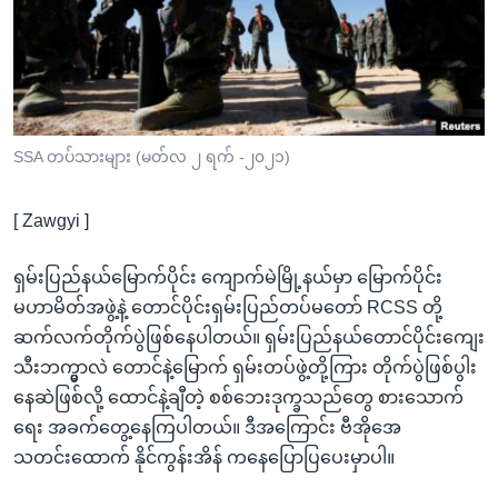
အ
သုတပဒေသာ အင်္ဂလိပ်စာ
ညွန်း
Learning English
စာမျက်နှာ
သို့
ဗွီအိုအေ လူမှုကွန်ယက်များ
ကျော်
ကြည့်
SSA တပ်သားများ (မတ်လ ၂ ရက် -၂၀၂၁)
ရန်
ဘာသာစကားများ
ရှာဖွေ
[ Zawgyi ]
ရန်
နေရာ
ရှမ်းပြည်နယ်မြောက်ပိုင်း ကျောက်မဲမြို့နယ်မှာ မြောက်ပိုင်း
သို့
မဟာမိတ်အဖွဲ့နဲ့ တောင်ပိုင်းရှမ်းပြည်တပ်မတော် RCSS တို့
ကျော်
ဆက်လက်တိုက်ပွဲဖြစ်နေပါတယ်။ ရှမ်းပြည်နယ်တောင်ပိုင်းကျေး
ရန်
သီးဘက္မွာလဲ တောင်နဲ့မြောက် ရှမ်းတပ်ဖွဲ့တို့ကြား တိုက်ပွဲဖြစ်ပွါး
နေဆဲဖြစ်လို့ ထောင်နဲ့ချီတဲ့ စစ်ဘေးဒုက္ခသည်တွေ စားသောက်
ရေး အခက်တွေ့နေကြပါတယ်။ ဒီအကြောင်း ဗီအိုအေ
သတင်းထောက် နိုင်ကွန်းအိန် ကနေပြောပြပေးမှာပါ။