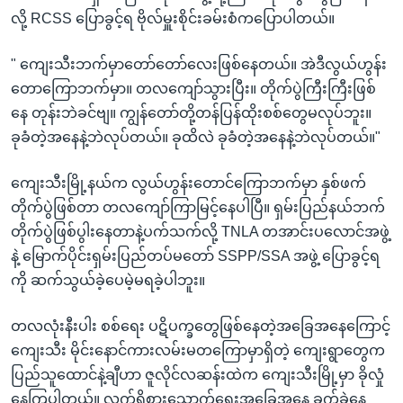
လို့ RCSS ပြောခွင့်ရ ဗိုလ်မှူးစိုင်းခမ်းစံကပြောပါတယ်။
" ကျေးသီးဘက်မှာတော်တော်လေးဖြစ်နေတယ်။ အဲဒီလွယ်ဟွန်း
တောကြောဘက်မှာ။ တလကျော်သွားပြီး။ တိုက်ပွဲကြီးကြီးဖြစ်
နေ တုန်းဘဲခင်ဗျ။ ကျွန်တော်တို့တန်ပြန်ထိုးစစ်တွေမလုပ်ဘူး။
ခုခံတဲ့အနေနဲ့ဘဲလုပ်တယ်။ ခုထိလဲ ခုခံတဲ့အနေနဲ့ဘဲလုပ်တယ်။"
ကျေးသီးမြို့နယ်က လွယ်ဟွန်းတောင်ကြောဘက်မှာ နှစ်ဖက်
တိုက်ပွဲဖြစ်တာ တလကျော်ကြာမြင့်နေပါပြီ။ ရှမ်းပြည်နယ်ဘက်
တိုက်ပွဲဖြစ်ပွါးနေတာနဲ့ပက်သက်လို့ TNLA တအာင်းပလောင်အဖွဲ့
နဲ့ မြောက်ပိုင်းရှမ်းပြည်တပ်မတော် SSPP/SSA အဖွဲ့ ပြောခွင့်ရ
ကို ဆက်သွယ်ခဲ့ပေမဲ့မရခဲ့ပါဘူး။
တလလုံးနီးပါး စစ်ရေး ပဋိပက္ခတွေဖြစ်နေတဲ့အခြေအနေကြောင့်
ကျေးသီး မိုင်းနောင်ကားလမ်းမတကြောမှာရှိတဲ့ ကျေးရွာတွေက
ပြည်သူထောင်နဲ့ချီဟာ ဇူလိုင်လဆန်းထဲက ကျေးသီးမြို့မှာ ခိုလှုံ
နေကြပါတယ်။ လက်ရှိစားသောက်ရေးအခြေအနေ ခက်ခဲနေ