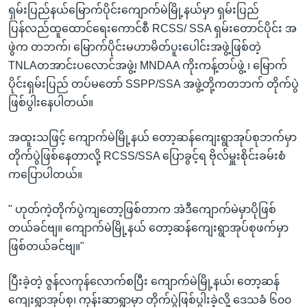
ရှမ်းပြည်နယ်မြောက်ပိုင်းကျောက်မဲမြို့နယ်မှာ ရှမ်းပြည်
ပြန်လည်ထူထောင်ရေးကောင်စီ RCSS/ SSA ရှမ်းတောင်ပိုင်း အ
ဖွဲက တဘက်၊ မြောက်ပိုင်းမဟာမိတ်ပူးပေါင်းအဖွဲ့ဖြစ်တဲ့
TNLAတအာင်းပလောင်အဖွဲ့၊ MNDAA ကိုးကန့်တပ်ဖွဲ့ ၊ မြောက်
ပိုင်းရှမ်းပြည် တပ်မတော် SSPP/SSA အဖွဲ့တို့ကတဘက် တိုက်ပွဲ
ဖြစ်ပွါးနေပါတယ်။
အထူးသဖြင့် ကျောက်မဲမြို့နယ် တော့ဆန်ကျေးရွာအုပ်စုဘက်မှာ
တိုက်ပွဲဖြစ်နေတာလို့ RCSS/SSA ပြောခွင့်ရ ဗိုလ်မှူးစိုင်းခမ်းစံ
ကပြောပါတယ်။
" ဟုတ်ကဲ့တိုက်ပွဲကျတော့ဖြစ်တာက အဲဒီကျောက်မဲမှာပိုဖြစ်
တယ်ခင်ဗျ။ ကျောက်မဲမြို့နယ် တော့ဆန်ကျေးရွာအုပ်စုဖက်မှာ
ဖြစ်တယ်ခင်ဗျ။"
ပြီးခဲ့တဲ့ ဇွန်လကုန်လောက်စပြီး ကျောက်မဲမြို့နယ်၊ တော့ဆန်
ကျေးရွာအုပ်စု၊ ကုန်းဆာရွာမှာ တိုက်ပွဲဖြစ်ပွါးခဲ့လို့ ဒေသခံ ၆၀၀