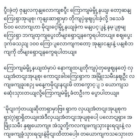
ပွီးခဲ့တဲ့ ဇှနျလကုနျလောကျစပွီး ကြောကျမဲမွို့နယျ၊ တော့ဆနျ
ကြေးရှာအုပျစု၊ ကုနျးဆာရှာမှာ တိုကျပှဲဖွဈပှါးခဲ့လို့ ဒသေခံ
၆၀၀ လောကျဟာ မိုငျးငေ့ါမွို့နယျခှဲက မနျပင့ျနဲ့ နမ့ျစှမျ
ကြေးရှာ ဘကျထှကျပွေးတိမျးရှောငျနကွေရပါတယျ။ စဈပွေး
ဒုက်ခသညျ ၁၀၀ ကြောျလောကျကတော့ အုနျးငနျးနဲ့ ပနျစံဘ
ကျကို တိမျးရှောငျနကွေရပါတယျ။
ကြောကျမဲမွို့နယျထဲမှာပဲ နောကျထပျတိုကျပှဲတှဖွေဈနတေဲ့ လှ
ယျအံတငျးအုပျစု၊ ကောငျးခါးကြေးရှာက အမြိုးသမီးနှဈဦး လ
ကျဖကျခူးစဉျ မနေ့ကမိုငျးနငျးမိ တာကွောင့ျ ၁ ယောကျသ
ဆေုံးသှားတယျလို့ကြောကျမဲမွို့ခံတဦးက ပွောပါတယျ။
"မိုငျးကှဲတယျဆိုတာရှာမှာဗြ။ ရှာက လှယျအံတငျးအုပျစုက
ရှာ(၇)ရှာရှိတယျ။အဲဒီလှယျအံတငျးအုပျစုပေါ့ ပလောငျရှာ။ အ
မြိုးသမီး နှဈယောကျ။ အဲသူတို့ကလကျဖကျသှားခူးရငျးနဲ့ လ
ကျဖကျခွံသှားရငျးနဲ့မိုငျးထိတာပေါ့။ တယောကျကသသှေားတ