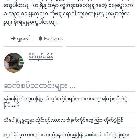
ကွေပါတယျ။ တခြိနျထဲမှာ လူအစုအဝေးဖွဈနတေဲ့ စဈပွေးဒုက်
ခ သညျစခနျးတှမှော ကိုဗဈရောဂါ ကူးစကျပွန့ျပှားမှာကိုလ
ညျး စိုးရိမျနကွေပါတယျ။
မျှဝေပါ
Follow us
နိုင်ကွန်းအိန်
ဆက်စပ်သတင်းများ ...
ရှမ်းမြောက် နမ္မတူမြို့နယ်တွင်း တိုင်းရင်းသားတပ်တွေအကြားတိုက်ပွဲ
ပြင်းထန်
သီပေါနဲ့ နမ္မတူမှာ တိုင်းရင်းသားလက်နက်ကိုင်တွေကြား တိုက်ပွဲဖြစ်
ကွတ်ခိုင်မှာ တိုင်းရင်းသားညီနောင်သုံးဖွဲ့နဲ့ မြန်မာစစ်တပ် တိုက်ပွဲဖြစ်ပွား