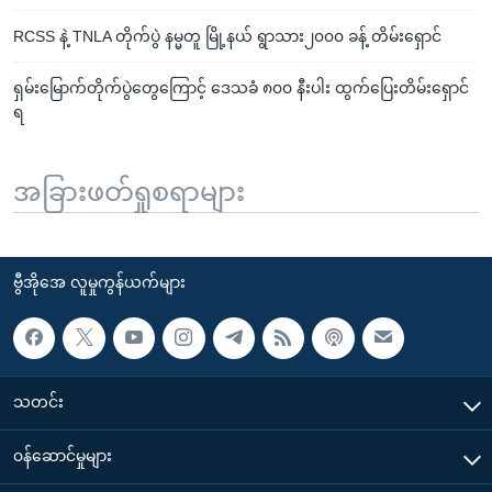
RCSS နဲ့ TNLA တိုက်ပွဲ နမ္မတူ မြို့နယ် ရွာသား၂၀၀၀ ခန့် တိမ်းရှောင်
ရှမ်းမြောက်တိုက်ပွဲတွေကြောင့် ဒေသခံ ၈၀၀ နီးပါး ထွက်ပြေးတိမ်းရှောင်
ရ
အခြားဖတ်ရှုစရာများ
ဗွီအိုအေ လူမှုကွန်ယက်များ
သတင်း
၀န်ဆောင်မှုများ