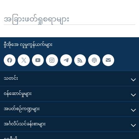
အခြားဖတ်ရှုစရာများ
ဗွီအိုအေ လူမှုကွန်ယက်များ
သတင်း
၀န်ဆောင်မှုများ
အပတ်စဉ်ကဏ္ဍများ
အင်္ဂလိပ်သင်ခန်းစာများ