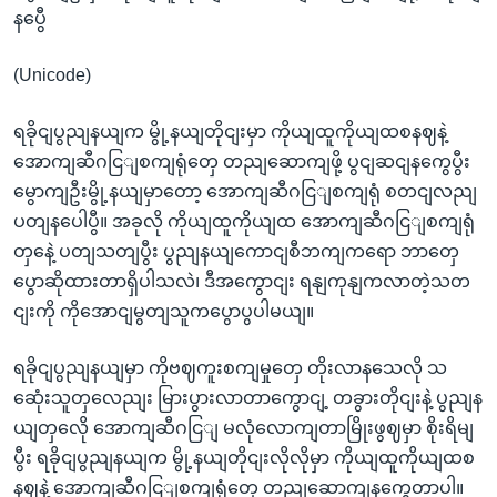
နပွေီ
(Unicode)
ရခိုငျပွညျနယျက မွို့နယျတိုငျးမှာ ကိုယျထူကိုယျထစနဈနဲ့
အောကျဆီဂငြျစကျရုံတှေ တညျဆောကျဖို့ ပွငျဆငျနကွေပွီး
မွောကျဦးမွို့နယျမှာတော့ အောကျဆီဂငြျစကျရုံ စတငျလညျ
ပတျနပေါပွီ။ အခုလို ကိုယျထူကိုယျထ အောကျဆီဂငြျစကျရုံ
တှနေဲ့ ပတျသတျပွီး ပွညျနယျကောငျစီဘကျကရော ဘာတှေ
ပွောဆိုထားတာရှိပါသလဲ၊ ဒီအကွောငျး ရနျကုနျကလာတဲ့သတ
ငျးကို ကိုအောငျမွတျသူကပွောပွပါမယျ။
ရခိုငျပွညျနယျမှာ ကိုဗဈကူးစကျမှုတှေ တိုးလာနသေလို သ
ဆေုံးသူတှလေညျး မြားပွားလာတာကွောငျ့ တခွားတိုငျးနဲ့ ပွညျန
ယျတှလေို အောကျဆီဂငြျ မလုံလောကျတာမြိုးဖွဈမှာ စိုးရိမျ
ပွီး ရခိုငျပွညျနယျက မွို့နယျတိုငျးလိုလိုမှာ ကိုယျထူကိုယျထစ
နဈနဲ့ အောကျဆီဂငြျစကျရုံတှေ တညျဆောကျနကွေတာပါ။