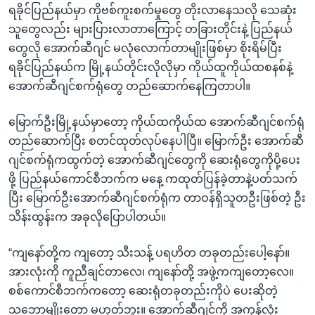
ရခိုင်ပြည်နယ်မှာ ကိုဗစ်ကူးစက်မှုတွေ တိုးလာနေသလို သေဆုံး
သူတွေလည်း များပြားလာတာကြောင့် တခြားတိုင်းနဲ့ ပြည်နယ်
တွေလို အောက်ဆီဂျင် မလုံလောက်တာမျိုးဖြစ်မှာ စိုးရိမ်ပြီး
ရခိုင်ပြည်နယ်က မြို့နယ်တိုင်းလိုလိုမှာ ကိုယ်ထူကိုယ်ထစနစ်နဲ့
အောက်ဆီဂျင်စက်ရုံတွေ တည်ဆောက်နေကြတာပါ။
မြောက်ဦးမြို့နယ်မှာတော့ ကိုယ်ထကိုယ်ထ အောက်ဆီဂျင်စက်ရုံ
တည်ဆောက်ပြီး စတင်ထုတ်လုပ်နေပါပြီ။ မြောက်ဦး အောက်ဆီ
ဂျင်စက်ရုံကထွက်တဲ့ အောက်ဆီဂျင်တွေကို ဆေးရုံတွေကိုပို့ပေး
ဖို့ ပြည်နယ်ကောင်စီဘက်က မနေ့ ကထုတ်ပြန်ခဲ့တာနဲ့ပတ်သက်
ပြီး မြောက်ဦးအောက်ဆီဂျင်စက်ရုံက တာဝန်ရှိသူတဦးဖြစ်တဲ့ ဦး
သိန်းထွန်းက အခုလိုပြောပါတယ်။
“ကျနော်တို့က ကျတော့ သီးသန့် ပရဟိတ တခုတည်းပေါ့နော်။
အားလုံးကို ကူညီချင်တာလေ၊ ကျနော်တို့ အဖွဲ့ကကျတော့လေ။
စစ်ကောင်စီဘက်ကတော့ ဆေးရုံတခုတည်းကိုပဲ ပေးဆိုတဲ့
သဘောမျိုးတော့ မဟုတ်ဘူး။ အောက်ဆီဂျင်ကို အကုန်လုံး