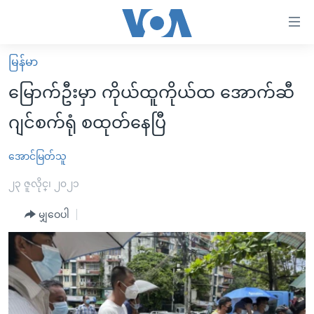
သုံး
ရ
လွယ်ကူ
မြန်မာ
မူလစာမျက်နှာ
စေ
မြောက်ဦးမှာ ကိုယ်ထူကိုယ်ထ အောက်ဆီ
မြန်မာ
သည့်
ဂျင်စက်ရုံ စထုတ်နေပြီ
ကမ္ဘာ့သတင်းများ
Link
ဗွီဒီယို
နိုင်ငံတကာ
အောင်မြတ်သူ
များ
သတင်းလွတ်လပ်ခွင့်
အမေရိကန်
၂၃ ဇူလိုင္၊ ၂၀၂၁
ပင်မ
ရပ်ဝန်းတခု လမ်းတခု အလွန်
တရုတ်
အကြောင်းအရာ
မျှဝေပါ
သို့
အင်္ဂလိပ်စာလေ့လာမယ်
အစ္စရေး-ပါလက်စတိုင်း
ကျော်
အပတ်စဉ်ကဏ္ဍများ
အမေရိကန်သုံးအီဒီယံ
ကြည့်
ရေဒီယိုနှင့်ရုပ်သံ အချက်အလက်များ
မကြေးမုံရဲ့ အင်္ဂလိပ်စာ
ရေဒီယို
ရန်
ပင်မ
ရေဒီယို/တီဗွီအစီအစဉ်
ရုပ်ရှင်ထဲက အင်္ဂလိပ်စာ
တီဗွီ