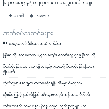
နြျးမာရေးဌာနရဲ့ စာရငျးတှမှော ဖောျပွထားပါတယျ။
မျှဝေပါ
Follow us
ဆက်စပ်သတင်းများ ...
ကမ္ဘာ့သတင်းမီဒီယာတွေထဲက မြန်မာ
မြန်မာ ကိုဗစ်ကူးစက်သူ ၆,၇၀၀ ကျော်၊ သေဆုံးသူ ၃၁၉ ဦးထပ်တိုး
ဖိလစ်ပိုင်နိုင်ငံသားတွေ မြန်မာပြည်ကထွက်ဖို့ ဖိလစ်ပိုင်နိုင်ငံခြားရေး
နှိုးဆော်
ကိုဗစ်လူနာ ဆေးရုံက လက်မခံနိုင်ချိန်၊ အိမ်မှာ စီမံကုသမူ
ကိုဗစ်ကြောင့် နယ်စပ်ဖြတ် ခရီးသွားလာခွင် ကန် တလ ပိတ်ပင်
ကပ်ဘေးစည်းကမ်း ရခိုင်ပြည်နယ်တွင်း လိုက်နာသူများပြား