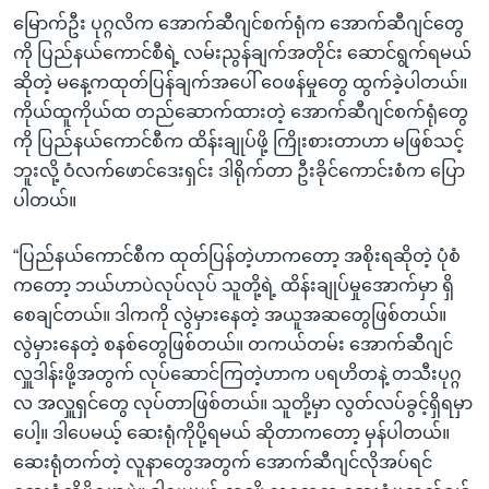
မြောက်ဦး ပုဂ္ဂလိက အောက်ဆီဂျင်စက်ရုံက အောက်ဆီဂျင်တွေ
ကို ပြည်နယ်ကောင်စီရဲ့ လမ်းညွန်ချက်အတိုင်း ဆောင်ရွက်ရမယ်
ဆိုတဲ့ မနေ့ကထုတ်ပြန်ချက်အပေါ် ဝေဖန်မှုတွေ ထွက်ခဲ့ပါတယ်။
ကိုယ်ထူကိုယ်ထ တည်ဆောက်ထားတဲ့ အောက်ဆီဂျင်စက်ရုံတွေ
ကို ပြည်နယ်ကောင်စီက ထိန်းချုပ်ဖို့ ကြိုးစားတာဟာ မဖြစ်သင့်
ဘူးလို့ ဝံလက်ဖောင်ဒေးရှင်း ဒါရိုက်တာ ဦးခိုင်ကောင်းစံက ပြော
ပါတယ်။
“ပြည်နယ်ကောင်စီက ထုတ်ပြန်တဲ့ဟာကတော့ အစိုးရဆိုတဲ့ ပုံစံ
ကတော့ ဘယ်ဟာပဲလုပ်လုပ် သူတို့ရဲ့ ထိန်းချုပ်မှုအောက်မှာ ရှိ
စေချင်တယ်။ ဒါကကို လွဲမှားနေတဲ့ အယူအဆတွေဖြစ်တယ်။
လွဲမှားနေတဲ့ စနစ်တွေဖြစ်တယ်။ တကယ်တမ်း အောက်ဆီဂျင်
လှူဒါန်းဖို့အတွက် လုပ်ဆောင်ကြတဲ့ဟာက ပရဟိတနဲ့ တသီးပုဂ္ဂ
လ အလှူရှင်တွေ လုပ်တာဖြစ်တယ်။ သူတို့မှာ လွတ်လပ်ခွင့်ရှိရမှာ
ပေါ့။ ဒါပေမယ့် ဆေးရုံကိုပို့ရမယ် ဆိုတာကတော့ မှန်ပါတယ်။
ဆေးရုံတက်တဲ့ လူနာတွေအတွက် အောက်ဆီဂျင်လိုအပ်ရင်