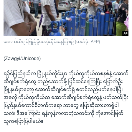
အ
သုတပဒေသာ အင်္ဂလိပ်စာ
ညွန်း
Learning English
စာမျက်နှာ
သို့
ဗွီအိုအေ လူမှုကွန်ယက်များ
ကျော်
ကြည့်
အောက်ဆီဂျင်ဖြည့်ဖို့စောင့်ဆိုင်းနေကြစဉ် (ဓာတ်ပုံ- AFP)
ရန်
ဘာသာစကားများ
ရှာဖွေ
(Zawgyi/Unicode)
ရန်
နေရာ
ရခိုင်ပြည်နယ်က မြို့နယ်တိုင်းမှာ ကိုယ်ထူကိုယ်ထစနစ်နဲ့ အောက်
သို့
ဆီဂျင်စက်ရုံတွေ တည်ဆောက်ဖို့ ပြင်ဆင်နေကြပြီး မြောက်ဦး
ကျော်
မြို့နယ်မှာတော့ အောက်ဆီဂျင်စက်ရုံ စတင်လည်ပတ်နေပါပြီ။
ရန်
အခုလို ကိုယ်ထူကိုယ်ထ အောက်ဆီဂျင်စက်ရုံတွေနဲ့ ပတ်သတ်ပြီး
ပြည်နယ်ကောင်စီဘက်ကရော ဘာတွေ ပြောဆိုထားတာရှိပါ
သလဲ၊ ဒီအကြောင်း ရန်ကုန်ကလာတဲ့သတင်းကို ကိုအောင်မြတ်
သူကပြောပြပါမယ်။