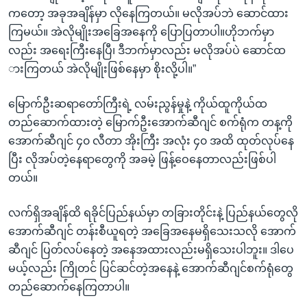
ကတော့ အခုအချိန်မှာ လိုနေကြတယ်။ မလိုအပ်ဘဲ ဆောင်ထား
ကြမယ်။ အဲလိုမျိုးအခြေအနေကို ပြောပြတာပါ။ဟိုဘက်မှာ
လည်း အရေးကြီးနေပြီ၊ ဒီဘက်မှာလည်း မလိုအပ်ပဲ ဆောင်ထ
ားကြတယ် အဲလိုမျိုးဖြစ်နေမှာ စိုးလို့ပါ။”
မြောက်ဦးဆရာတော်ကြီးရဲ့ လမ်းညွန်မှုနဲ့ ကိုယ်ထူကိုယ်ထ
တည်ဆောက်ထားတဲ့ မြောက်ဦးအောက်ဆီဂျင် စက်ရုံက တန့ကို
အောက်ဆီဂျင် ၄၀ လီတာ အိုးကြီး အလုံး ၄၀ အထိ ထုတ်လုပ်နေ
ပြီး လိုအပ်တဲ့နေရာတွေကို အခမဲ့ ဖြန့်ဝေနေတာလည်းဖြစ်ပါ
တယ်။
လက်ရှိအချိန်ထိ ရခိုင်ပြည်နယ်မှာ တခြားတိုင်းနဲ့ ပြည်နယ်တွေလို
အောက်ဆီဂျင် တန်းစီယူရတဲ့ အခြေအနေမရှိသေးသလို အောက်
ဆီဂျင် ပြတ်လပ်နေတဲ့ အနေအထားလည်းမရှိသေးပါဘူး။ ဒါပေ
မယ့်လည်း ကြိုတင် ပြင်ဆင်တဲ့အနေနဲ့ အောက်ဆီဂျင်စက်ရုံတွေ
တည်ဆောက်နေကြတာပါ။