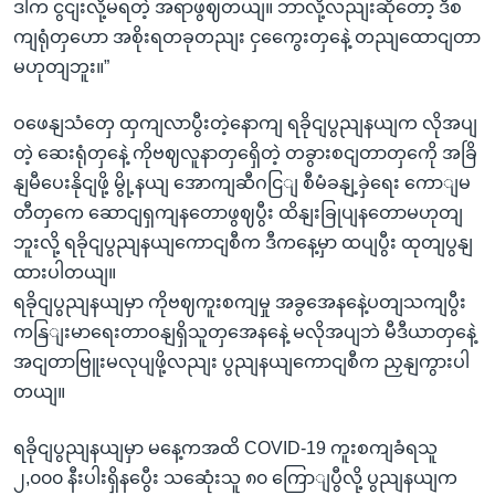
ဒါက ငွငျးလို့မရတဲ့ အရာဖွဈတယျ။ ဘာလို့လညျးဆိုတော့ ဒီစ
ကျရုံတှဟော အစိုးရတခုတညျး ငှကွေေးတှနေဲ့ တညျထောငျတာ
မဟုတျဘူး။”
ဝဖေနျသံတှေ ထှကျလာပွီးတဲ့နောကျ ရခိုငျပွညျနယျက လိုအပျ
တဲ့ ဆေးရုံတှနေဲ့ ကိုဗဈလူနာတှရှေိတဲ့ တခွားစငျတာတှကေို အခြိ
နျမီပေးနိုငျဖို့ မွို့နယျ အောကျဆီဂငြျ စီမံခနျ့ခှဲရေး ကောျမ
တီတှကေ ဆောငျရှကျနတောဖွဈပွီး ထိနျးခြုပျနတောမဟုတျ
ဘူးလို့ ရခိုငျပွညျနယျကောငျစီက ဒီကနေ့မှာ ထပျပွီး ထုတျပွနျ
ထားပါတယျ။
ရခိုငျပွညျနယျမှာ ကိုဗဈကူးစကျမှု အခွအေနနေဲ့ပတျသကျပွီး
ကနြျးမာရေးတာဝနျရှိသူတှအေနနေဲ့ မလိုအပျဘဲ မီဒီယာတှနေဲ့
အငျတာဗြူးမလုပျဖို့လညျး ပွညျနယျကောငျစီက ညှနျကွားပါ
တယျ။
ရခိုငျပွညျနယျမှာ မနေ့ကအထိ COVID-19 ကူးစကျခံရသူ
၂,၀၀၀ နီးပါးရှိနပွေီး သဆေုံးသူ ၈၀ ကြောျပွီလို့ ပွညျနယျက