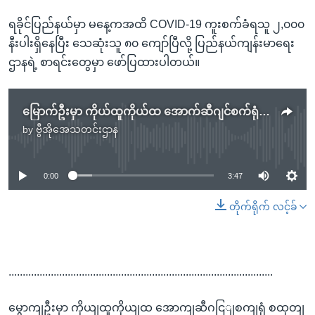
ရခိုင်ပြည်နယ်မှာ မနေ့ကအထိ COVID-19 ကူးစက်ခံရသူ ၂,၀၀၀
နီးပါးရှိနေပြီး သေဆုံးသူ ၈၀ ကျော်ပြီလို့ ပြည်နယ်ကျန်းမာရေး
ဌာနရဲ့ စာရင်းတွေမှာ ဖော်ပြထားပါတယ်။
မြောက်ဦးမှာ ကိုယ်ထူကိုယ်ထ အောက်ဆီဂျင်စက်ရုံ စထုတ်နေပြီ
by
ဗွီအိုအေသတင်းဌာန
No media source currently available
0:00
3:47
တိုက်ရိုက် လင့်ခ်
..............................................................................................
မွောကျဦးမှာ ကိုယျထူကိုယျထ အောကျဆီဂငြျစကျရုံ စထုတျ