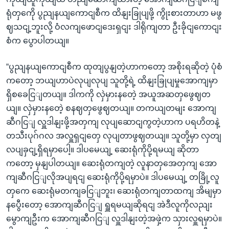
ရုံတှကေို ပွညျနယျကောငျစီက ထိနျးခြုပျဖို့ ကွိုးစားတာဟာ မဖွ
ဈသငျ့ဘူးလို့ ဝံလကျဖောငျဒေးရှငျး ဒါရိုကျတာ ဦးခိုငျကောငျး
စံက ပွောပါတယျ။
“ပွညျနယျကောငျစီက ထုတျပွနျတဲ့ဟာကတော့ အစိုးရဆိုတဲ့ ပုံစံ
ကတော့ ဘယျဟာပဲလုပျလုပျ သူတို့ရဲ့ ထိနျးခြုပျမှုအောကျမှာ
ရှိစခေငြျတယျ။ ဒါကကို လှဲမှားနတေဲ့ အယူအဆတှဖွေဈတ
ယျ။ လှဲမှားနတေဲ့ စနဈတှဖွေဈတယျ။ တကယျတမျး အောကျ
ဆီဂငြျ လှူဒါနျးဖို့အတှကျ လုပျဆောငျကွတဲ့ဟာက ပရဟိတနဲ့
တသီးပုဂ်ဂလ အလှူရှငျတှေ လုပျတာဖွဈတယျ။ သူတို့မှာ လှတျ
လပျခှငျ့ရှိရမှာပေါ့။ ဒါပမေယျ့ ဆေးရုံကိုပို့ရမယျ ဆိုတာ
ကတော့ မှနျပါတယျ။ ဆေးရုံတကျတဲ့ လူနာတှအေတှကျ အော
ကျဆီဂငြျလိုအပျရငျ ဆေးရုံကိုပို့ရမှာပဲ။ ဒါပမေယျ့ တခြို့လူ
တှကေ ဆေးရုံမတကျခငြျဘူး၊ ဆေးရုံတကျတာထကျ အိမျမှာ
နပွေီးတော့ အောကျဆီဂငြျ ရှူရမယျဆိုရငျ အဲဒီလူကိုလညျး
မွောကျဦးက အောကျဆီဂငြျ လှူဒါနျးတဲ့အဖှဲ့က သှားလှူရမှာပဲ။