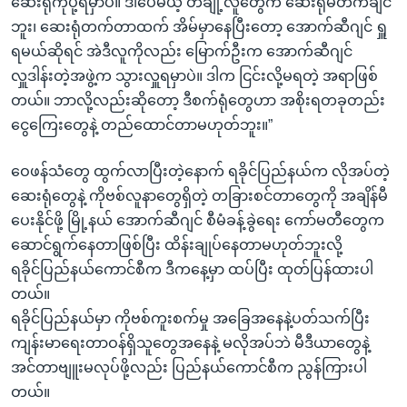
ဆေးရုံကိုပို့ရမှာပဲ။ ဒါပေမယ့် တချို့လူတွေက ဆေးရုံမတက်ချင်
ဘူး၊ ဆေးရုံတက်တာထက် အိမ်မှာနေပြီးတော့ အောက်ဆီဂျင် ရှူ
ရမယ်ဆိုရင် အဲဒီလူကိုလည်း မြောက်ဦးက အောက်ဆီဂျင်
လှူဒါန်းတဲ့အဖွဲ့က သွားလှူရမှာပဲ။ ဒါက ငြင်းလို့မရတဲ့ အရာဖြစ်
တယ်။ ဘာလို့လည်းဆိုတော့ ဒီစက်ရုံတွေဟာ အစိုးရတခုတည်း
ငွေကြေးတွေနဲ့ တည်ထောင်တာမဟုတ်ဘူး။”
ဝေဖန်သံတွေ ထွက်လာပြီးတဲ့နောက် ရခိုင်ပြည်နယ်က လိုအပ်တဲ့
ဆေးရုံတွေနဲ့ ကိုဗစ်လူနာတွေရှိတဲ့ တခြားစင်တာတွေကို အချိန်မီ
ပေးနိုင်ဖို့ မြို့နယ် အောက်ဆီဂျင် စီမံခန့်ခွဲရေး ကော်မတီတွေက
ဆောင်ရွက်နေတာဖြစ်ပြီး ထိန်းချုပ်နေတာမဟုတ်ဘူးလို့
ရခိုင်ပြည်နယ်ကောင်စီက ဒီကနေ့မှာ ထပ်ပြီး ထုတ်ပြန်ထားပါ
တယ်။
ရခိုင်ပြည်နယ်မှာ ကိုဗစ်ကူးစက်မှု အခြေအနေနဲ့ပတ်သက်ပြီး
ကျန်းမာရေးတာဝန်ရှိသူတွေအနေနဲ့ မလိုအပ်ဘဲ မီဒီယာတွေနဲ့
အင်တာဗျူးမလုပ်ဖို့လည်း ပြည်နယ်ကောင်စီက ညွန်ကြားပါ
တယ်။