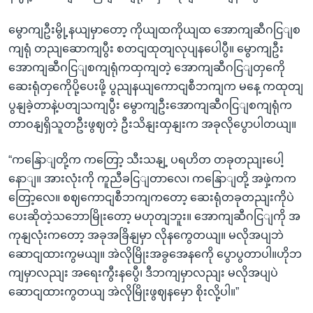
မွောကျဦးမွို့နယျမှာတော့ ကိုယျထကိုယျထ အောကျဆီဂငြျစ
ကျရုံ တညျဆောကျပွီး စတငျထုတျလုပျနပေါပွီ။ မွောကျဦး
အောကျဆီဂငြျစကျရုံကထှကျတဲ့ အောကျဆီဂငြျတှကေို
ဆေးရုံတှကေိုပို့ပေးဖို့ ပွညျနယျကောငျစီဘကျက မနေ့ ကထုတျ
ပွနျခဲ့တာနဲ့ပတျသကျပွီး မွောကျဦးအောကျဆီဂငြျစကျရုံက
တာဝနျရှိသူတဦးဖွဈတဲ့ ဦးသိနျးထှနျးက အခုလိုပွောပါတယျ။
“ကနြောျတို့က ကတြော့ သီးသနျ့ ပရဟိတ တခုတညျးပေါ့
နောျ။ အားလုံးကို ကူညီခငြျတာလေ၊ ကနြောျတို့ အဖှဲ့ကက
တြော့လေ။ စဈကောငျစီဘကျကတော့ ဆေးရုံတခုတညျးကိုပဲ
ပေးဆိုတဲ့သဘောမြိုးတော့ မဟုတျဘူး။ အောကျဆီဂငြျကို အ
ကုနျလုံးကတော့ အခုအခြိနျမှာ လိုနကွေတယျ။ မလိုအပျဘဲ
ဆောငျထားကွမယျ။ အဲလိုမြိုးအခွအေနကေို ပွောပွတာပါ။ဟိုဘ
ကျမှာလညျး အရေးကွီးနပွေီ၊ ဒီဘကျမှာလညျး မလိုအပျပဲ
ဆောငျထားကွတယျ အဲလိုမြိုးဖွဈနမှော စိုးလို့ပါ။”