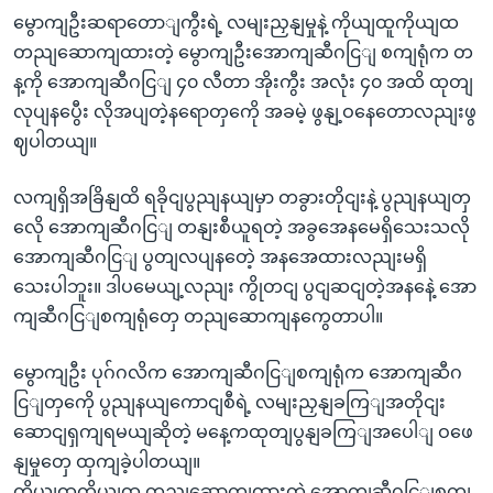
မွောကျဦးဆရာတောျကွီးရဲ့ လမျးညှနျမှုနဲ့ ကိုယျထူကိုယျထ
တညျဆောကျထားတဲ့ မွောကျဦးအောကျဆီဂငြျ စကျရုံက တ
န့ကို အောကျဆီဂငြျ ၄၀ လီတာ အိုးကွီး အလုံး ၄၀ အထိ ထုတျ
လုပျနပွေီး လိုအပျတဲ့နရောတှကေို အခမဲ့ ဖွနျ့ဝနေတောလညျးဖွ
ဈပါတယျ။
လကျရှိအခြိနျထိ ရခိုငျပွညျနယျမှာ တခွားတိုငျးနဲ့ ပွညျနယျတှ
လေို အောကျဆီဂငြျ တနျးစီယူရတဲ့ အခွအေနမေရှိသေးသလို
အောကျဆီဂငြျ ပွတျလပျနတေဲ့ အနအေထားလညျးမရှိ
သေးပါဘူး။ ဒါပမေယျ့လညျး ကွိုတငျ ပွငျဆငျတဲ့အနနေဲ့ အော
ကျဆီဂငြျစကျရုံတှေ တညျဆောကျနကွေတာပါ။
မွောကျဦး ပုဂ်ဂလိက အောကျဆီဂငြျစကျရုံက အောကျဆီဂ
ငြျတှကေို ပွညျနယျကောငျစီရဲ့ လမျးညှနျခကြျအတိုငျး
ဆောငျရှကျရမယျဆိုတဲ့ မနေ့ကထုတျပွနျခကြျအပေါျ ဝဖေ
နျမှုတှေ ထှကျခဲ့ပါတယျ။
ကိုယျထူကိုယျထ တညျဆောကျထားတဲ့ အောကျဆီဂငြျစကျ