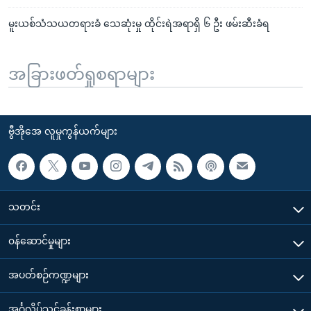
မူးယစ်သံသယတရားခံ သေဆုံးမှု ထိုင်းရဲအရာရှိ ၆ ဦး ဖမ်းဆီးခံရ
အခြားဖတ်ရှုစရာများ
ဗွီအိုအေ လူမှုကွန်ယက်များ
သတင်း
၀န်ဆောင်မှုများ
အပတ်စဉ်ကဏ္ဍများ
အင်္ဂလိပ်သင်ခန်းစာများ