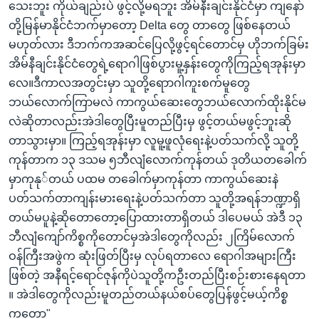
သေးဘူး ကိုယ်ချည်းပဲ ဖွင့်လို့မရဘူး အိမ်နီးချင်းနိုင်ငံမှာ ကျနော်
တို့မြန်မာနိုင်ငံဘက်မှာတော့ Delta တွေ တာတွေ ဖြစ်နေတယ်
မဟုတ်လား ဒီဘက်ကအဆင်ပြေလို့ဖွင့်ရင်တောင်မှ ဟိုဘက်ခြမ်း
အိမ်နီချင်းနိုင်ငံတွေရဲ့ရောဂါဖြစ်ပွားမူ့နှန်းတွေကိုကြည့်ရအုန်းမှာ
လေ။ဒီကာလအတွင်းမှာ သူတို့ရောာဂါကူးစက်မူတွေ
ဘယ်လောက်ကြာမလဲ ကာကွယ်ဆေးတွေဘယ်လောက်ထိုးနိုင်မ
လဲဆိုတာလည်းအဲဒါတွေပြီးမူတည်ပြီးမှ ဖွင့်တယ်မဖွင့်ဘူးဆို
တာသွားမှာ။ ကြည့်ရအုန်းမှာ လူမူ့ဖူလုံရေးနဲ့ပတ်သက်လို့ သူတို့
ကုန်တာက ၁၃ ဒသမ ၅ဘီလျံလောက်ကုန်တယ် ဒုတိယတခေါက်
မှာကုနု်တယ် ပထမ တခေါက်မှာကုန်တာ ကာကွယ်ဆေးနဲ
ပတ်သက်တာကျန်းမားရေးနဲ့ပတ်သက်တာ သူတို့အရန်ဘဏ္ဍာရှိ
တယ်မပူနဲ့ဆိုတောတော့ပြောထားတာရှိတယ် ဒါပေမယ် အဲဒီ ၁၃
ဘီလျံကျော်ကိစ္စကိုတောင်မှအဲဒါတွေကိုလည်း ၂ကြိမ်လောက်
ဝန်ကြီးအဖွဲက ဆုံးဖြတ်ပြီးမှ လုပ်ရတာလေ ရောဂါအများကြီး
ဖြစ်တဲ့ အနီရင့်ရောင်ဇုန်ကိုပဲသူတို့ကဦးတည်ပြီးစဉ်းစားနေရတာ
။ အဲဒါတွေကိုလည်းမူတည်တယ်နယ်စပ်တွေပြန်ဖွင့်မယ့်ကိစ္စ
ကတော့"