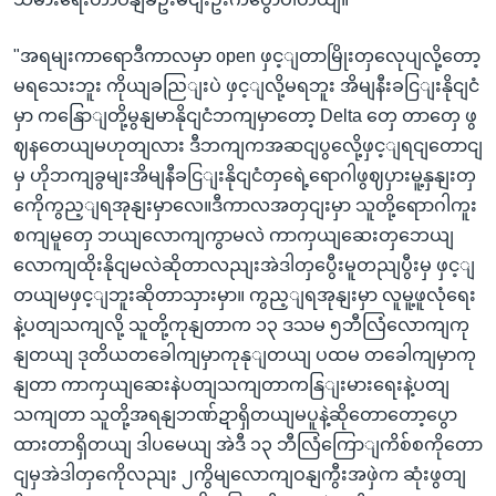
"အရမျးကာရောဒီကာလမှာ open ဖှင့ျတာမြိုးတှလေုပျလို့တော့
မရသေးဘူး ကိုယျခညြျးပဲ ဖှင့ျလို့မရဘူး အိမျနီးခငြျးနိုငျငံ
မှာ ကနြောျတို့မွနျမာနိုငျငံဘကျမှာတော့ Delta တှေ တာတှေ ဖွ
ဈနတေယျမဟုတျလား ဒီဘကျကအဆငျပွလေို့ဖှင့ျရငျတောငျ
မှ ဟိုဘကျခွမျးအိမျနီခငြျးနိုငျငံတှရေဲ့ရောဂါဖွဈပှားမူ့နှနျးတှ
ကေိုကွည့ျရအုနျးမှာလေ။ဒီကာလအတှငျးမှာ သူတို့ရောာဂါကူး
စကျမူတှေ ဘယျလောကျကွာမလဲ ကာကှယျဆေးတှဘေယျ
လောကျထိုးနိုငျမလဲဆိုတာလညျးအဲဒါတှပွေီးမူတညျပွီးမှ ဖှင့ျ
တယျမဖှင့ျဘူးဆိုတာသှားမှာ။ ကွည့ျရအုနျးမှာ လူမူ့ဖူလုံရေး
နဲ့ပတျသကျလို့ သူတို့ကုနျတာက ၁၃ ဒသမ ၅ဘီလြံလောကျကု
နျတယျ ဒုတိယတခေါကျမှာကုနုျတယျ ပထမ တခေါကျမှာကု
နျတာ ကာကှယျဆေးနဲပတျသကျတာကနြျးမားရေးနဲ့ပတျ
သကျတာ သူတို့အရနျဘဏ်ဍာရှိတယျမပူနဲ့ဆိုတောတော့ပွော
ထားတာရှိတယျ ဒါပမေယျ အဲဒီ ၁၃ ဘီလြံကြောျကိစ်စကိုတော
ငျမှအဲဒါတှကေိုလညျး ၂ကွိမျလောကျဝနျကွီးအဖှဲက ဆုံးဖွတျ