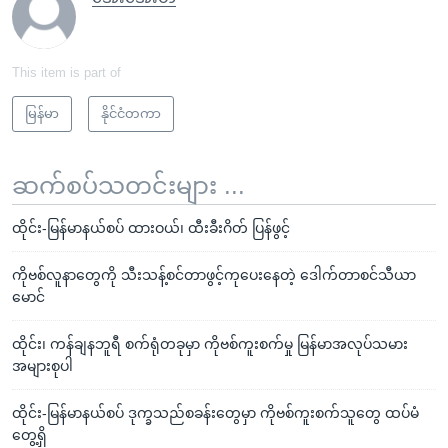
This item is part of
မြန်မာ
နိုင်ငံတကာ
ဆက်စပ်သတင်းများ ...
ထိုင်း-မြန်မာနယ်စပ် ထားဝယ်၊ ထီးခီးဂိတ် ပြန်ဖွင့်
ကိုဗစ်လူနာတွေကို သီးသန့်စင်တာဖွင့်ကုပေးနေတဲ့ ဒေါက်တာစင်သီယာ
မောင်
ထိုင်း၊ ကန်ချနဘူရီ စက်ရုံတခုမှာ ကိုဗစ်ကူးစက်မှု မြန်မာအလုပ်သမား
အများစုပါ
ထိုင်း-မြန်မာနယ်စပ် ဒုက္ခသည်စခန်းတွေမှာ ကိုဗစ်ကူးစက်သူတွေ ထပ်မံ
တွေ့ရှိ