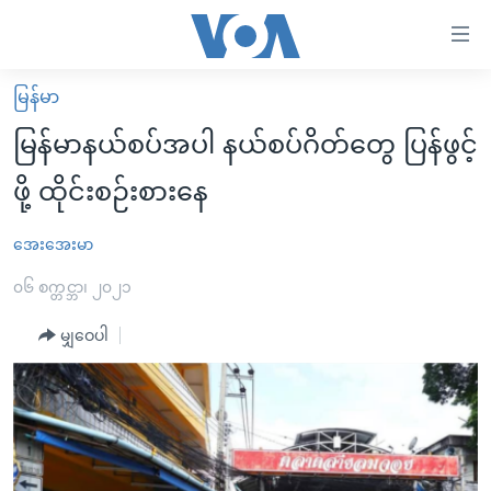
သုံး
ရ
လွယ်ကူ
မြန်မာ
မူလစာမျက်နှာ
စေ
မြန်မာနယ်စပ်အပါ နယ်စပ်ဂိတ်တွေ ပြန်ဖွင့်
မြန်မာ
သည့်
ဖို့ ထိုင်းစဉ်းစားနေ
ကမ္ဘာ့သတင်းများ
Link
ဗွီဒီယို
နိုင်ငံတကာ
အေးအေးမာ
များ
သတင်းလွတ်လပ်ခွင့်
အမေရိကန်
၀၆ စက္တင္ဘာ၊ ၂၀၂၁
ပင်မ
ရပ်ဝန်းတခု လမ်းတခု အလွန်
တရုတ်
အကြောင်းအရာ
မျှဝေပါ
သို့
အင်္ဂလိပ်စာလေ့လာမယ်
အစ္စရေး-ပါလက်စတိုင်း
ကျော်
အပတ်စဉ်ကဏ္ဍများ
အမေရိကန်သုံးအီဒီယံ
ကြည့်
ရေဒီယိုနှင့်ရုပ်သံ အချက်အလက်များ
မကြေးမုံရဲ့ အင်္ဂလိပ်စာ
ရေဒီယို
ရန်
ပင်မ
ရေဒီယို/တီဗွီအစီအစဉ်
ရုပ်ရှင်ထဲက အင်္ဂလိပ်စာ
တီဗွီ