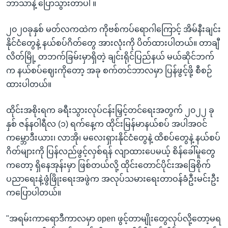
ဘာသာနဲ့ ပြောသွားတာပါ ။
၂၀၂၀ခုနှစ် မတ်လကထဲက ကိုဗစ်ကပ်ရောဂါကြောင့် အိမ်နီးချင်း
နိုင်ငံတွေနဲ့ နယ်စပ်ဂိတ်တွေ အားလုံးကို ပိတ်ထားပါတယ်။ တာချီ
လိတ်မြို့ တဘက်ခြမ်းမှာရှိတဲ့ ချင်းရိုင်ပြည်နယ် မယ်ဆိုင်ဘက်
က နယ်စပ်ဈေးကိုတော့ အခု စက်တင်ဘာလမှာ ပြန်ဖွင့်ဖို့ စီစဉ်
ထားပါတယ်။
ထိုင်းအစိုးရက ခရီးသွားလုပ်ငန်းမြှင့်တင်ရေးအတွက် ၂၀၂၂ ခု
နှစ် ဇန်နဝါရီလ (၁) ရက်နေ့က ထိုင်းမြန်မာနယ်စပ် အပါအဝင်
ကမ္ဘောဒီးယား၊ လာအို၊ မလေးရှားနိုင်ငံတွေနဲ့ ထိစပ်တွေနဲ့ နယ်စပ်
ဂိတ်များကို ပြန်လည်ဖွင့်လှစ်ရန် လျာထားပေမယ့် စိန်ခေါ်မူတွေ
ကတော့ ရှိနေအုန်းမှာ ဖြစ်တယ်လို့ ထိုင်းတောင်ပိုင်းအခြေစိုက်
ပညာရေးနဲ့ဖွံဖြိုးရေးအဖွဲက အလုပ်သမားရေးတာဝန်ခံဦးမင်းဦး
ကပြောပါတယ်။
"အရမ်းကာရောဒီကာလမှာ open ဖွင့်တာမျိုးတွေလုပ်လို့တော့မရ