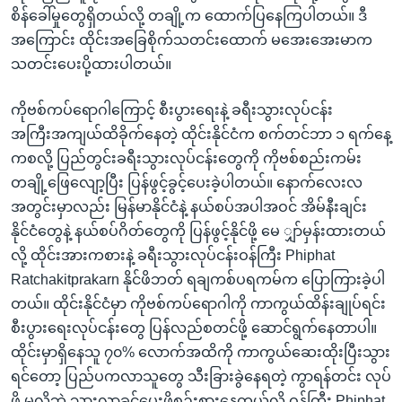
စိန်ခေါ်မှုတွေရှိတယ်လို့ တချို့က ထောက်ပြနေကြပါတယ်။ ဒီ
အကြောင်း ထိုင်းအခြေစိုက်သတင်းထောက် မအေးအေးမာက
သတင်းပေးပို့ထားပါတယ်။
ကိုဗစ်ကပ်ရောဂါကြောင့် စီးပွားရေးနဲ့ ခရီးသွားလုပ်ငန်း
အကြီးအကျယ်ထိခိုက်နေတဲ့ ထိုင်းနိုင်ငံက စက်တင်ဘာ ၁ ရက်နေ့
ကစလို့ ပြည်တွင်းခရီးသွားလုပ်ငန်းတွေကို ကိုဗစ်စည်းကမ်း
တချို့ဖြေလျော့ပြီး ပြန်ဖွင့်ခွင့်ပေးခဲ့ပါတယ်။ နောက်လေးလ
အတွင်းမှာလည်း မြန်မာနိုင်ငံနဲ့ နယ်စပ်အပါအဝင် အိမ်နီးချင်း
နိုင်ငံတွေနဲ့ နယ်စပ်ဂိတ်တွေကို ပြန်ဖွင့်နိုင်ဖို့ မေ ျှာ်မှန်းထားတယ်
လို့ ထိုင်းအားကစားနဲ့ ခရီးသွားလုပ်ငန်းဝန်ကြီး Phiphat
Ratchakitprakarn နိုင်ဖိဘတ် ရချကစ်ပရကမ်က ပြောကြားခဲ့ပါ
တယ်။ ထိုင်းနိုင်ငံမှာ ကိုဗစ်ကပ်ရောဂါကို ကာကွယ်ထိန်းချုပ်ရင်း
စီးပွားရေးလုပ်ငန်းတွေ ပြန်လည်စတင်ဖို့ ဆောင်ရွက်နေတာပါ။
ထိုင်းမှာရှိနေသူ ၇၀% လောက်အထိကို ကာကွယ်ဆေးထိုးပြီးသွား
ရင်တော့ ပြည်ပကလာသူတွေ သီးခြားခွဲနေရတဲ့ ကွာရန်တင်း လုပ်
ဖို့ မလိုဘဲ သွားလာခွင့်ပေးဖို့စဉ်းစားနေတယ်လို့ ဝန်ကြီး Phiphat