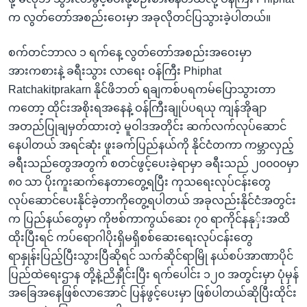
က လွတ်တော်အစည်းဝေးမှာ အခုလိုတင်ပြသွားခဲ့ပါတယ်။
စက်တင်ဘာလ ၁ ရက်နေ့ လွတ်တော်အစည်းအဝေးမှာ
အားကစားနဲ့ ခရီးသွား လာရေး ဝန်ကြီး Phiphat
Ratchakitprakarn နိုင်ဖိဘတ် ရချကစ်ပရကမ်ပြောသွားတာ
ကတော့ ထိုင်းအစိုးရအနေနဲ့ ဝန်ကြီးချုပ်ပရယု ကျန်အိုချာ
အတည်ပြုချမှတ်ထားတဲ့ မူဝါဒအတိုင်း ဆက်လက်လုပ်ဆောင်
နေပါတယ် အရင်ဆုံး ဖူးခက်ပြည်နယ်ကို နိုင်ငံတကာ ကမ္ဘာလှည့်
ခရီးသည်တွေအတွက် စတင်ဖွင့်ပေးခဲ့ရာမှာ ခရီးသည် ၂၀၀၀၀မှာ
၈၀ သာ ပိုးကူးဆက်နေတာတွေ့ရပြီး ကုသရေးလုပ်ငန်းတွေ
လုပ်ဆောင်ပေးနိုင်ခဲ့တာကိုတွေ့ရပါတယ် အခုလည်းနိုင်ငံအတွင်း
က ပြည်နယ်တွေမှာ ကိုဗစ်ကာကွယ်ဆေး ၇၀ ရာကိုင်နနုှ်းအထိ
ထိုးပြီးရင် ကပ်ရောဂါပိုးရှိမရှိစစ်ဆေးရေးလုပ်ငန်းတွေ
ရာနှုန်းပြည့်ပြီးသွားပြီဆိုရင် သက်ဆိုင်ရာမြို နယ်စပ်အာဏာပိုင်
ပြည်ထဲရေးဌာန တို့နဲ့ညိနှီုင်းပြီး ရက်ပေါင်း ၁၂၀ အတွင်းမှာ ပုံမှန်
အခြေအနေဖြစ်လာအောင် ပြန်ဖွင့်ပေးမှာ ဖြစ်ပါတယ်ဆိုပြီးထိုင်း