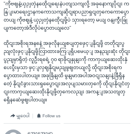
"ကိုဗဈနဲ့ယှဉျတှဲနထေိုငျရေးနဲပတျသကျလို့ အခုနောကျပိုငျး က
နြျးမာရေးဌာနကကောသကျဆိုငျရာပညာရှငျတှကေကောပွော
တယျ ကိုဗဈနဲ့ ယှဉျတှဲနထေိုငျဖို့ပဲ သှားရတော့ မယျ ဝနျကွီးခြု
ပျကတော့အဲဒီလိုပဲပွောတယျလေ"
ထိုငျးအစိုးရအနနေဲ့ အခုလိုနယျစပျတှဖှေင့ျနိုငျဖို့ တတိုငျးပွ
ညျလုံးဖှင့ျနိုငျဖို့လြာထားခကြျရှိပမေယ့ျ အနညျးဆုံး တိုငျး
ပွညျမှာရှိတဲ့ လူဦးရရေဲ့ ၇၀ ရာခိုငျနှုနျးကို ကာကှယျဆေးထိုးနှံ
ပေးပွီးမှသာ ဖှင့ျလှဈနိုငျမညျဖွဈတယျလို့ ထိုငျးအစိုးရက
ပွောထားပါတယျ။ အခုခြိနျထိ မွနျမာအပါအဝငျသနျးနဲ့ခြီရှိန
တေဲ့ နိုငျငံခွားသားရှပွေောငျးအလုပျသမားတှကေို ထိုငျးနိုငျငံတှ
ငျးကာကှယျဆေးထိုးနိုငျဖို့တှကေလညျး အကန့ျအသတျတှ
ရှေိနဆေဲဖွဈပါတယျ။
မျှဝေပါ
Follow us
အေးအေးမာ