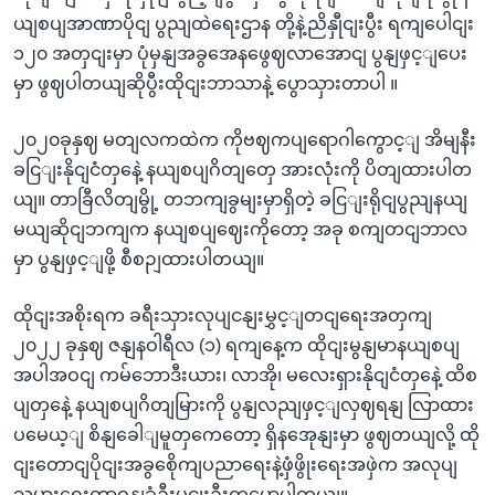
ယျစပျအာဏာပိုငျ ပွညျထဲရေးဌာန တို့နဲ့ညိနှီုငျးပွီး ရကျပေါငျး
၁၂၀ အတှငျးမှာ ပုံမှနျအခွအေနဖွေဈလာအောငျ ပွနျဖှင့ျပေး
မှာ ဖွဈပါတယျဆိုပွီးထိုငျးဘာသာနဲ့ ပွောသှားတာပါ ။
၂၀၂၀ခုနှဈ မတျလကထဲက ကိုဗဈကပျရောဂါကွောင့ျ အိမျနီး
ခငြျးနိုငျငံတှနေဲ့ နယျစပျဂိတျတှေ အားလုံးကို ပိတျထားပါတ
ယျ။ တာခြီလိတျမွို့ တဘကျခွမျးမှာရှိတဲ့ ခငြျးရိုငျပွညျနယျ
မယျဆိုငျဘကျက နယျစပျဈေးကိုတော့ အခု စကျတငျဘာလ
မှာ ပွနျဖှင့ျဖို့ စီစဉျထားပါတယျ။
ထိုငျးအစိုးရက ခရီးသှားလုပျငနျးမွှင့ျတငျရေးအတှကျ
၂၀၂၂ ခုနှဈ ဇနျနဝါရီလ (၁) ရကျနေ့က ထိုငျးမွနျမာနယျစပျ
အပါအဝငျ ကမ်ဘောဒီးယား၊ လာအို၊ မလေးရှားနိုငျငံတှနေဲ့ ထိစ
ပျတှနေဲ့ နယျစပျဂိတျမြားကို ပွနျလညျဖှင့ျလှဈရနျ လြာထား
ပမေယ့ျ စိနျခေါျမူတှကေတော့ ရှိနအေုနျးမှာ ဖွဈတယျလို့ ထို
ငျးတောငျပိုငျးအခွစေိုကျပညာရေးနဲ့ဖှံဖွိုးရေးအဖှဲက အလုပျ
သမားရေးတာဝနျခံဦးမငျးဦးကပွောပါတယျ။