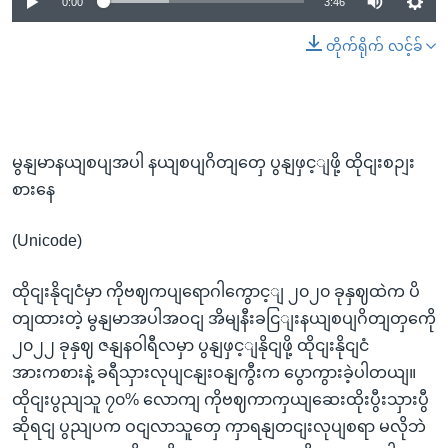
0:00
3:46
တိုက်ရိုက် လင့်ခ်
မွနျမာနယျစပျအပါ နယျစပျဂိတျတှေ ပွနျဖှင့ျဖို့ ထိုငျးစဉျး
စားနေ
(Unicode)
ထိုငျးနိုငျငံမှာ ကိုဗဈကပျရောဂါကွောင့ျ ၂၀၂၀ ခုနှဈထဲက ပိ
တျထားတဲ့ မွနျမာအပါအဝငျ အိမျနီးခငြျးနယျစပျဂိတျတှကေို
၂၀၂၂ ခုနှဈ ဇနျနဝါရီလမှာ ပွနျဖှင့ျနိုငျဖို့ ထိုငျးနိုငျငံ
အားကစားနဲ့ ခရီသှားလုပျငနျးဝနျကွီးက ပွောကွားခဲ့ပါတယျ။
ထိုငျးပွညျသူ ၇၀% လောကျ ကိုဗဈကာကှယျဆေးထိုးပွီးသှားပွီ
ဆိုရငျ ပွညျပက ဝငျလာသူတှေ ကှာရနျတငျးလုပျစရာ မလိုဘဲ