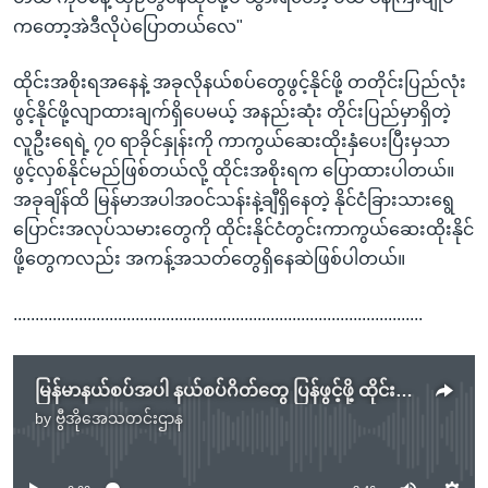
ကတော့အဲဒီလိုပဲပြောတယ်လေ"
ထိုင်းအစိုးရအနေနဲ့ အခုလိုနယ်စပ်တွေဖွင့်နိုင်ဖို့ တတိုင်းပြည်လုံး
ဖွင့်နိုင်ဖို့လျာထားချက်ရှိပေမယ့် အနည်းဆုံး တိုင်းပြည်မှာရှိတဲ့
လူဦးရေရဲ့ ၇၀ ရာခိုင်နှုန်းကို ကာကွယ်ဆေးထိုးနှံပေးပြီးမှသာ
ဖွင့်လှစ်နိုင်မည်ဖြစ်တယ်လို့ ထိုင်းအစိုးရက ပြောထားပါတယ်။
အခုချိန်ထိ မြန်မာအပါအဝင်သန်းနဲ့ချီရှိနေတဲ့ နိုင်ငံခြားသားရွေ
ပြောင်းအလုပ်သမားတွေကို ထိုင်းနိုင်ငံတွင်းကာကွယ်ဆေးထိုးနိုင်
ဖို့တွေကလည်း အကန့်အသတ်တွေရှိနေဆဲဖြစ်ပါတယ်။
..............................................................................................
မြန်မာနယ်စပ်အပါ နယ်စပ်ဂိတ်တွေ ပြန်ဖွင့်ဖို့ ထိုင်းစဉ်းစားနေ
by
ဗွီအိုအေသတင်းဌာန
No media source currently available