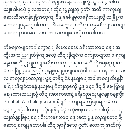
သှားလာခှင့ျပေးဖို့အထိ စဉျးစားနတေယျလို့ သူကပွောပါတ
ယျ။ ဒါပမေဲ့ ၄ လအတှငျး ထိုငျးပွညျသူ ၇၀% အထိ ကာကှယျ
ဆေးထိုးပေးနိုငျဖို့အတှကျ စိနျခေါျမှုတှရှေိတယျလို့ တခြို့က
ထောကျပွနကွေပါတယျ။ ဒီအကွောငျး ထိုငျးအခွစေိုကျသတငျး
ထောကျ မအေးအေးမာက သတငျးပေးပို့ထားပါတယျ။
ကိုဗဈကပျရောဂါကွောင့ျ စီးပှားရေးနဲ့ ခရီးသှားလုပျငနျး အ
ကွီးအကယြျထိခိုကျနတေဲ့ ထိုငျးနိုငျငံက စကျတငျဘာ ၁ ရကျ
နေ့ကစလို့ ပွညျတှငျးခရီးသှားလုပျငနျးတှကေို ကိုဗဈစညျးက
မျးတခြို့ဖွလြေော့ပွီး ပွနျဖှင့ျခှင့ျပေးခဲ့ပါတယျ။ နောကျလေး
လ အတှငျးမှာလညျး မွနျမာနိုငျငံနဲ့ နယျစပျအပါအဝငျ အိမျနီး
ခငြျးနိုငျငံတှနေဲ့ နယျစပျဂိတျတှကေို ပွနျဖှင့ျနိုငျဖို့ မေ ြှာျ
မှနျးထားတယျလို့ ထိုငျးအားကစားနဲ့ ခရီးသှားလုပျငနျးဝနျကွီး
Phiphat Ratchakitprakarn နိုငျဖိဘတျ ရခကြဈပရကမျက
ပွောကွားခဲ့ပါတယျ။ ထိုငျးနိုငျငံမှာ ကိုဗဈကပျရောဂါကို ကာကှ
ယျထိနျးခြုပျရငျး စီးပှားရေးလုပျငနျးတှေ ပွနျလညျစတငျဖို့
ဆောငျရှကျနတောပါ။ ထိုငျးမှာရှိနသေူ ၇၀% လောကျအထိကို