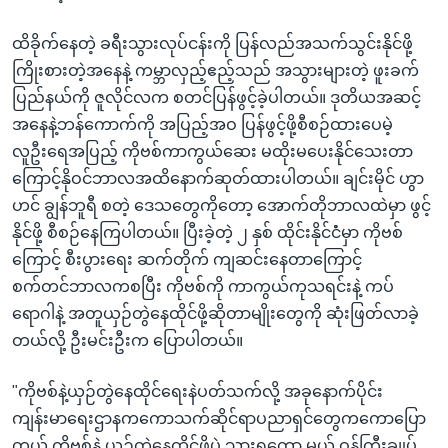
ထိခိုက်နေတဲ့ ခရီးသွားလုပ်ငန်းကို ပြန်လည်အသက်သွင်းနိုင်ဖို့
ကြိုးစားတဲ့အနေနဲ့ ကမ္ဘာလှည့်ဧည့်သည် အသွားများတဲ့ ဖူးခက်
ပြည်နယ်ကို ဇူလိုင်လက စတင်ပြန်ဖွင့်ခဲ့ပါတယ်။ ဒုတိယအဆင့်
အနေနဲ့ဘန်ကောက်ကို အပြည့်အဝ ပြန်ဖွင့်ဖို့စီစဉ်ထားပေမဲ့
လူဦးရေအပြည့် ကိုဗစ်ကာကွယ်ဆေး မထိုးမပေးနိုင်သေးတာ
ကြောင့်နိုဝင်ဘာလအထိနောက်ဆုတ်ထားပါတယ်။ ချင်းမိုင် ဟွာ
ဟင် ချွန်ဘူရီ စတဲ့ ဒေသတွေကိုတော့ အောက်တိုဘာလထဲမှာ ဖွင့်
နိုင်ဖို့ စီစဉ်နေကြပါတယ်။ ပြီးခဲ့တဲ့ ၂ နှစ် ထိုင်းနိုင်ငံံမှာ ကိုဗစ်
ကြောင့် စီးပွားရေး ဆက်တိုက် ကျဆင်းနေတာကြောင့်
စက်တင်ဘာလကစပြီး ကိုဗစ်ကို ကာကွယ်ကုသရင်းနဲ့ ကပ်
ရောဂါနဲ့ အတူယှဉ်တွဲနေထိုင်ဖို့ဆိုတာမျိုးတွေကို ဆုံးဖြတ်လာခဲ့
တယ်လို့ ဦးမင်းဦးက ပြောပါတယ်။
"ကိုဗစ်နဲ့ယှဉ်တွဲနေထိုင်ရေးနဲပတ်သက်လို့ အခုနောက်ပိုင်း
ကျန်းမာရေးဌာနကကောသက်ဆိုင်ရာပညာရှင်တွေကကောပြော
တယ် ကိုဗစ်နဲ့ ယှဉ်တွဲနေထိုင်ဖို့ပဲ သွားရတော့ မယ် ဝန်ကြီးချုပ်