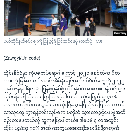
အ
သုတပဒေသာ အင်္ဂလိပ်စာ
ညွန်း
Learning English
စာမျက်နှာ
သို့
ဗွီအိုအေ လူမှုကွန်ယက်များ
ကျော်
ကြည့်
မယ်ဆိုင်နယ်စပ်ဈေးကိုပြန်ဖွင့်ဖို့ပြင်ဆင်နေပုံ (ဓာတ်ပုံ - CJ)
ရန်
ဘာသာစကားများ
ရှာဖွေ
(Zawgyi/Unicode)
ရန်
နေရာ
ထိုင်းနိုင်ငံမှာ ကိုဗစ်ကပ်ရောဂါကြောင့် ၂၀၂၀ ခုနှစ်ထဲက ပိတ်
သို့
ထားတဲ့ မြန်မာအပါအဝင် အိမ်နီးချင်းနယ်စပ်ဂိတ်တွေကို ၂၀၂၂
ကျော်
ခုနှစ် ဇန်နဝါရီလမှာ ပြန်ဖွင့်နိုင်ဖို့ ထိုင်းနိုင်ငံ အားကစားနဲ့ ခရီသွား
ရန်
လုပ်ငန်းဝန်ကြီးက ပြောကြားခဲ့ပါတယ်။ ထိုင်းပြည်သူ ၇၀%
လောက် ကိုဗစ်ကာကွယ်ဆေးထိုးပြီးသွားပြီဆိုရင် ပြည်ပက ဝင်
လာသူတွေ ကွာရန်တင်းလုပ်စရာ မလိုဘဲ သွားလာခွင့်ပေးဖို့အထိ
စဉ်းစားနေတယ်လို့ သူကပြောပါတယ်။ ဒါပေမဲ့ ၄ လအတွင်း
ထိုင်းပြည်သူ ၇၀% အထိ ကာကွယ်ဆေးထိုးပေးနိုင်ဖို့အတွက်