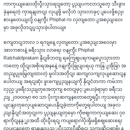
ကာကှယျဆေးထိုးပွီးသှားရငျတော့ ပွညျပကလာသူတှေ သီးခွား
ခှဲနရေတဲ့ ကှာရနျတငျး လုပျဖို့ မလိုဘဲ သှားလာခှင့ျပေးဖို့စဉျး
စားနတေယျလို့ ဝနျကွီး Phiphat က လှတျတောျအစညျးဝေး
မှာ အခုလိုတငျပွသှားခဲ့ပါတယျ။
စကျတငျဘာလ ၁ ရကျနေ့ လှတျတောျအစညျးအဝေးမှာ
အားကစားနဲ့ ခရီးသှား လာရေး ဝနျကွီး Phiphat
Ratchakitprakarn နိုငျဖိဘတျ ရခကြဈပရကမျပွောသှားတာ
ကတော့ ထိုငျးအစိုးရအနနေဲ့ ဝနျကွီးခြုပျပရယု ကနြျအိုခြာ အ
တညျပွုခမြှတျထားတဲ့ မူဝါဒအတိုငျး ဆကျလကျလုပျဆောငျန
ပေါတယျ အရငျဆုံး ဖူးခကျပွညျနယျကို နိုငျငံတကာ ကမ်ဘာ
လှည့ျခရီးသညျတှအေတှကျ စတငျဖှင့ျပေးခဲ့ရာမှာ ခရီးသ
ညျ ၂၀၀၀၀မှာ ၈၀ သာ ပိုးကူးဆကျနတောတှေ့ရပွီး ကုသရေးလု
ပျငနျးတှလေုပျဆောငျပေးနိုငျခဲ့တာကိုတှေ့ရပါတယျ အခုလ
ညျးနိုငျငံအတှငျးက ပွညျနယျတှမှော ကိုဗဈကာကှယျဆေး ၇၀
ရာကိုငျနနုျှးအထိ ထိုးပွီးရငျ ကပျရောဂါပိုးရှိမရှိစဈဆေးရေး
လုပျငနျးတှေ ရာနှုနျးပွည့ျပွီးသှားပွီဆိုရငျ သကျဆိုငျရာမွို န