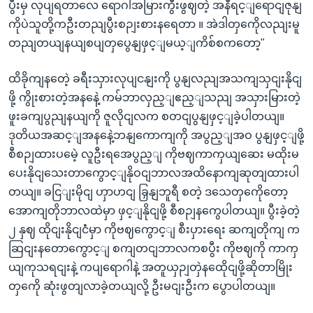
ပွီးမှ လုပျရတာလေ ရောဂါအမြားကွီးဖွဈတဲ့ အနီရင့ျရောငျဇုနျ
ကိုပဲသူတို့ကဦးတညျပွီးစဉျးစားနရေတာ ။ အဲဒါတှကေိုလညျးမူ
တညျတယျနယျစပျတှပွေနျဖှင့ျမယ့ျကိစ်စကတော့"
ထိခိုကျနတေဲ့ ခရီးသှားလုပျငနျးကို ပွနျလညျအသကျသှငျးနိုငျ
ဖို့ ကွိုးစားတဲ့အနနေဲ့ ကမ်ဘာလှည့ျဧည့ျသညျ အသှားမြားတဲ့
ဖူးခကျပွညျနယျကို ဇူလိုငျလက စတငျပွနျဖှင့ျခဲ့ပါတယျ။
ဒုတိယအဆင့ျအနနေဲ့ဘနျကောကျကို အပွည့ျအဝ ပွနျဖှင့ျဖို့
စီစဉျထားပမေဲ့ လူဦးရအေပွည့ျ ကိုဗဈကာကှယျဆေး မထိုးမ
ပေးနိုငျသေးတာကွောင့ျနိုဝငျဘာလအထိနောကျဆုတျထားပါ
တယျ။ ခငြျးမိုငျ ဟှာဟငျ ခြှနျဘူရီ စတဲ့ ဒသေတှကေိုတော့
အောကျတိုဘာလထဲမှာ ဖှင့ျနိုငျဖို့ စီစဉျနကွေပါတယျ။ ပွီးခဲ့တဲ့
၂ နှဈ ထိုငျးနိုငျငံံမှာ ကိုဗဈကွောင့ျ စီးပှားရေး ဆကျတိုကျ က
ဆြငျးနတောကွောင့ျ စကျတငျဘာလကစပွီး ကိုဗဈကို ကာကှ
ယျကုသရငျးနဲ့ ကပျရောဂါနဲ့ အတူယှဉျတှဲနထေိုငျဖို့ဆိုတာမြိုး
တှကေို ဆုံးဖွတျလာခဲ့တယျလို့ ဦးမငျးဦးက ပွောပါတယျ။