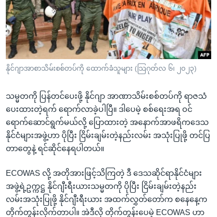
အ
သုတပဒေသာ အင်္ဂလိပ်စာ
ညွန်း
Learning English
စာမျက်နှာ
သို့
ဗွီအိုအေ လူမှုကွန်ယက်များ
ကျော်
ကြည့်
နိုင်ဂျာအာစာသိမ်းစစ်တပ်ကို ထောက်ခံသူများ (သြဂုတ်လ ၆၊ ၂၀၂၃)
ရန်
ဘာသာစကားများ
ရှာဖွေ
သမ္မတကို ပြန်တင်ပေးဖို့ နိုင်ဂျာ အာဏာသိမ်းစစ်တပ်ကို ရာဇသံ
ရန်
ပေးထားတဲ့ရက် ရောက်လာခဲ့ပါပြီ။ ဒါပေမဲ့ စစ်ရေးအရ ဝင်
နေရာ
ရောက်ဆောင်ရွက်မယ်လို့ ပြောထားတဲ့ အနောက်အာဖရိကဒေသ
သို့
နိုင်ငံများအဖွဲ့ဟာ ပိုပြီး ငြိမ်းချမ်းတဲ့နည်းလမ်း အသုံးပြုဖို့ တင်ပြ
ကျော်
တာတွေနဲ့ ရင်ဆိုင်နေရပါတယ်။
ရန်
ECOWAS လို့ အတိုအားဖြင့်သိကြတဲ့ ဒီ ဒေသဆိုင်ရာနိုင်ငံများ
အဖွဲ့ရဲ့ဥက္ကဋ္ဌ နိုင်ဂျီးရီးယားသမ္မတကို ပိုပြီး ငြိမ်းချမ်းတဲ့နည်း
လမ်းအသုံးပြုဖို့ နိုင်ဂျီးရီးယား အထက်လွှတ်တော်က စနေနေ့က
တိုက်တွန်းလိုက်တာပါ။ အဲဒီလို တိုက်တွန်းပေမဲ့ ECOWAS ဟာ