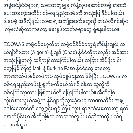
အဖွဲ့ဝင်နိုင်ငံများရဲ့ သဘောတူမျှချက်နဲ့လုပ်ဆောင်တာမို့ ရာဇသံ
ပေးထားတဲ့အတိုင်း စစ်ရေးနည်းလမ်းကို အသုံးပြုနိုင်ပါတယ်။
ဒါပေမဲ့ အဲဒီလိုနည်းလမ်း ရဲ့အကျိုးဆက်တွေကို ဘယ်လိုရင်ဆိုင်
ကြမလဲဆိုတာကတော့ မေးခွန်းထုတ်စရာတွေ ရှိနေပါတယ်။
ECOWAS အဖွဲ့ဝင်မဟုတ်ဘဲ အဖွဲ့ဝင်နိုင်ငံတွေရဲ့အိမ်နီးချင်း အ
ယ်ဂျီးရီးယား (Algeria) နဲ့ ချဒ် (Chad) နိုင်ငံတို့ကလည်း အင်အား
အသုံးပြုမှာကို ဆန့်ကျင်ထားကြပါတယ်။ အခြား အိမ်နီးချင်း
တွေဖြစ်ကြတဲ့ Mali နဲ့ Burkina Faso နိုင်ငံတွေ မှာတော့
အာဏာသိမ်းစစ်တပ်ကပဲ အုပ်ချုပ်နေတာဖြစ်ပြီး ECOWAS က
စစ်ရေးနည်းလမ်းနဲ့ စွက်ဖက်မယ်ဆိုရင် ဒါဟာ သူတို့ကို
စစ်ကြေညာတာပဲဖြစ်တယ်လို့ ပြောကြပါတယ်။ အီကိုဝါ့စ်
ကိုယ်စားလှယ်အဖွဲ့က နိုင်ဂျာကိုသွားခဲ့ပေမဲ့ အာဏာသိမ်း အဖွဲ့
ခေါင်းဆောင်ကို တွေ့ခွင့်မရခဲ့ကြပါဘူး။ ရာဇသံပေးထားတဲ့ ရက်
နောက်ပိုင်းမှာ အီကိုဝါ့စ်က ဘာဆက်လုပ်မယ်ဆိုတာကို မသိရ
သေးပါဘူး။