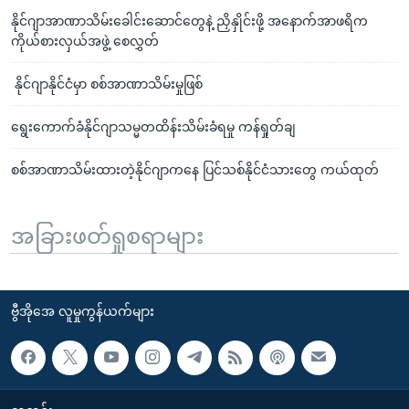
နိုင်ဂျာအာဏာသိမ်းခေါင်းဆောင်တွေနဲ့ ညှိနှိုင်းဖို့ အနောက်အာဖရိက
ကိုယ်စားလှယ်အဖွဲ့ စေလွှတ်
နိုင်ဂျာနိုင်ငံမှာ စစ်အာဏာသိမ်းမှုဖြစ်
ရွေးကောက်ခံနိုင်ဂျာသမ္မတထိန်းသိမ်းခံရမှု ကန်ရှုတ်ချ
စစ်အာဏာသိမ်းထားတဲ့နိုင်ဂျာကနေ ပြင်သစ်နိုင်ငံသားတွေ ကယ်ထုတ်
အခြားဖတ်ရှုစရာများ
ဗွီအိုအေ လူမှုကွန်ယက်များ