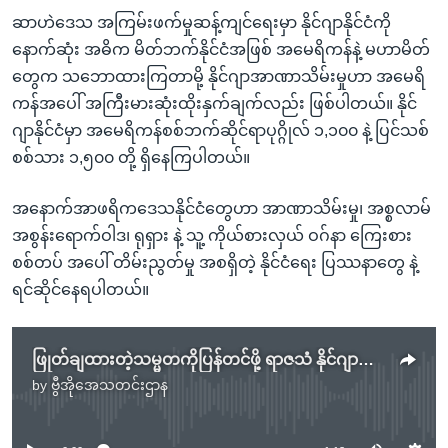
ဆာဟဲဒေသ အကြမ်းဖက်မှုဆန့်ကျင်ရေးမှာ နိုင်ဂျာနိုင်ငံကို
နောက်ဆုံး အဓိက မိတ်ဘက်နိုင်ငံအဖြစ် အမေရိကန်နဲ့ မဟာမိတ်
တွေက သဘောထားကြတာမို့ နိုင်ဂျာအာဏာသိမ်းမှုဟာ အမေရိ
ကန်အပေါ် အကြီးမားဆုံးထိုးနှက်ချက်လည်း ဖြစ်ပါတယ်။ နိုင်
ဂျာနိုင်ငံမှာ အမေရိကန်စစ်ဘက်ဆိုင်ရာပုဂ္ဂိုလ် ၁,၁၀၀ နဲ့ ပြင်သစ်
စစ်သား ၁,၅၀၀ တို့ ရှိနေကြပါတယ်။
အနောက်အာဖရိကဒေသနိုင်ငံတွေဟာ အာဏာသိမ်းမှု၊ အစ္စလာမ်
အစွန်းရောက်ဝါဒ၊ ရုရှား နဲ့ သူ့ ကိုယ်စားလှယ် ဝဂ်နာ ကြေးစား
စစ်တပ် အပေါ် တိမ်းညွတ်မှု အစရှိတဲ့ နိုင်ငံ‌ရေး ပြဿနာတွေ နဲ့
ရင်ဆိုင်နေရပါတယ်။
ဖြုတ်ချထားတဲ့သမ္မတကိုပြန်တင်ဖို့ ရာဇသံ နိုင်ဂျာစစ်တပ် ဘယ်လိုတုံ့ပြန်မလဲ
by
ဗွီအိုအေသတင်းဌာန
No media source currently available