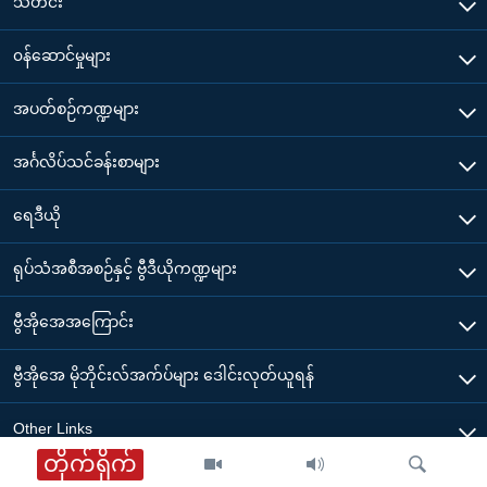
သတင်း
၀န်ဆောင်မှုများ
အပတ်စဉ်ကဏ္ဍများ
အင်္ဂလိပ်သင်ခန်းစာများ
ရေဒီယို
ရုပ်သံအစီအစဉ်နှင့် ဗွီဒီယိုကဏ္ဍများ
ဗွီအိုအေအကြောင်း
ဗွီအိုအေ မိုဘိုင်းလ်အက်ပ်များ ဒေါင်းလုတ်ယူရန်
Other Links
တိုက်ရိုက်
ဗွီအိုအေ မြန်မာနံနက်ခင်း