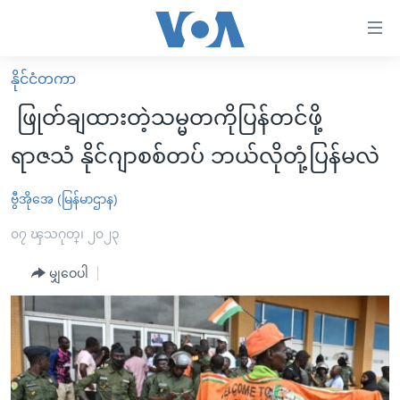
သုံး
ရ
လွယ်ကူ
နိုင်ငံတကာ
မူလစာမျက်နှာ
စေ
ဖြုတ်ချထားတဲ့သမ္မတကိုပြန်တင်ဖို့
မြန်မာ
သည့်
ရာဇသံ နိုင်ဂျာစစ်တပ် ဘယ်လိုတုံ့ပြန်မလဲ
ကမ္ဘာ့သတင်းများ
Link
ဗွီဒီယို
နိုင်ငံတကာ
ဗွီအိုအေ (မြန်မာဌာန)
များ
သတင်းလွတ်လပ်ခွင့်
အမေရိကန်
၀၇ ၾသဂုတ္၊ ၂၀၂၃
ပင်မ
ရပ်ဝန်းတခု လမ်းတခု အလွန်
တရုတ်
အကြောင်းအရာ
မျှဝေပါ
သို့
အင်္ဂလိပ်စာလေ့လာမယ်
အစ္စရေး-ပါလက်စတိုင်း
ကျော်
အပတ်စဉ်ကဏ္ဍများ
အမေရိကန်သုံးအီဒီယံ
ကြည့်
ရေဒီယိုနှင့်ရုပ်သံ အချက်အလက်များ
မကြေးမုံရဲ့ အင်္ဂလိပ်စာ
ရေဒီယို
ရန်
ပင်မ
ရေဒီယို/တီဗွီအစီအစဉ်
ရုပ်ရှင်ထဲက အင်္ဂလိပ်စာ
တီဗွီ