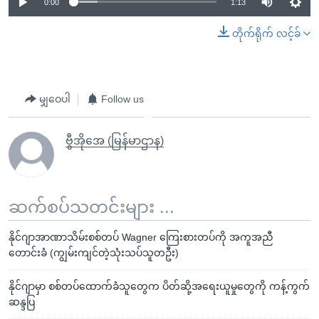
0:00
1:13
တိုက်ရိုက် လင့်ခ်
မျှဝေပါ
Follow us
ဗွီအိုအေ (မြန်မာဌာန)
ဆက်စပ်သတင်းများ ...
နိုင်ဂျာအာဏာသိမ်းစစ်တပ် Wagner ကြေးစားတပ်ကို အကူအညီ
တောင်းခံ (ကျွမ်းကျင်တဲ့သုံးသပ်သူတဦး)
နိုင်ဂျာမှာ စစ်တပ်ထောက်ခံသူတွေက ပိတ်ဆို့အရေးယူမှုတွေကို ကန့်ကွက်
ဆန္ဒပြ