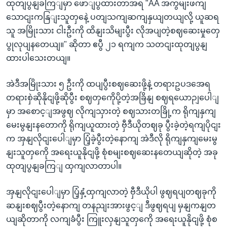
ထုတျပွနျခကြျမှာ ဖောျပွထားတာအရ "AA အကွမျးဖကျ
သောငျးကနြျးသူတှနေဲ့ ပတျသကျဆကျနှယျတယျလို့ ယူဆရ
သူ အမြိုးသား ငါးဦးကို ထိနျးသိမျးပွီး လိုအပျတဲ့စဈဆေးမှုတှေ
ပွုလုပျနတေယျ။" ဆိုတာ ဧပွီ ၂၁ ရကျက သတငျးထုတျပွနျ
ထားပါသေးတယျ။
အဲဒီအမြိုးသား ၅ ဦးကို ထပျပွီးစဈဆေးဖို့နဲ့ တရားဥပဒအေရ
တရားစှဲဆိုနိုငျဖို့ဆိုပွီး စဈတှကေိုပို့တဲ့အခြိနျ စဈရယောဉျပေါျ
မှာ အစောင့ျအဖွဈ လိုကျသှားတဲ့ စဈသားတခြို့က ရိုကျနှကျ
မေးမွနျးနတောကို ရိုကျယူထားတဲ့ ဗှီဒီယိုတဈခု ပွီးခဲ့တဲ့ရကျပိုငျး
က အှနျလိုငျးပေါျမှာ ပြံ့ခဲ့ပွီးတဲ့နောကျ အဲဒီလို ရိုကျနှကျမေးမွ
နျးသူတှကေို အရေးယူနိုငျဖို့ စုံစမျးစဈဆေးနတေယျဆိုတဲ့ အခု
ထုတျပွနျခကြျ ထှကျလာတာပါ။
အှနျလိုငျးပေါျမှာ ပြံ့နှံ့ထှကျလာတဲ့ ဗှီဒီယိုပါ ဖွဈရပျတဈခုကို
ဆနျးစဈပွီးတဲ့နောကျ တနညျးအားဖွင့ျ ဒီဖွဈရပျ မှနျကနျတ
ယျဆိုတာကို လကျခံပွီး ကြူးလှနျသူတှကေို အရေးယူနိုငျဖို့ စုံစ