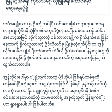
မြန်မာ့အရေး ကုလသမဂ္ဂ လုံခြုံရေးကောင်စီမှာ
ဆွေးနွေးဖို့ရှိ
အဲဒီအမျိုးသား ၅ ဦးကို ထပ်ပြီး စစ်ဆေးဖို့နဲ့ တရားဥပဒေအရ
တရားစွဲဆိုနိုင်ဖို့ဆိုပြီး စစ်တွေကိုပို့တဲ့အချိန် စစ်ရေယာဉ်ပေါ်မှာ
အစောင့်အဖြစ် လိုက်သွားတဲ့ စစ်သားတချို့က ရိုက်နှက်မေးမြန်း
နေတာကို ရိုက်ယူထားတဲ့ ဗွီဒီယိုတစ်ခု ပြီးခဲ့တဲ့ရက်ပိုင်းက အွန်
လိုင်းပေါ်မှာ ပျံ့ခဲ့ပြီးတဲ့နောက် အဲဒီလို ရိုက်နှက်မေးမြန်းသူတွေကို
အရေးယူနိုင်ဖို့ စုံစမ်းစစ်ဆေးနေတယ်ဆိုတဲ့ အခုထုတ်ပြန်ချက်
ထွက်လာတာပါ။
အွန်လိုင်းပေါ်မှာ ပျံ့နှံ့ထွက်လာတဲ့ ဗွီဒီယိုပါ ဖြစ်ရပ်တစ်ခုကို
ဆန်းစစ်ပြီးတဲ့နောက် တနည်းအားဖြင့် ဒီဖြစ်ရပ် မှန်ကန်တယ်ဆို
တာကို လက်ခံပြီး ကျူးလွန်သူတွေကို အရေးယူနိုင်ဖို့ စုံစမ်း
စစ်ဆေးနေတယ်ဆိုတဲ့ တပ်မတော်ရဲ့ အခုလိုထုတ်ပြန်ချက်မျိုး
ဟာ ရှားရှားပါးပါးဖြစ်ပါတယ်။