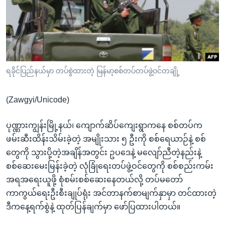
အ
သုတပဒေသာ အင်္ဂလိပ်စာ
ညွန်း
Learning English
စာမျက်နှာ
သို့
ဗွီအိုအေ လူမှုကွန်ယက်များ
ကျော်
ကြည့်
ရခိုင်ပြည်နယ်မှာ တပ်စွဲထားတဲ့ မြန်မာ့စစ်တပ်တပ်ဖွဲ့ဝင်တချို့
ရန်
ဘာသာစကားများ
ရှာဖွေ
(Zawgyi/Unicode)
ရန်
နေရာ
ပုဏ္ဏားကျွန်းမြို့နယ်၊ ကျောက်ဆိပ်ကျေးရွာကနေ စစ်တပ်က
သို့
ဖမ်းဆီးထိန်းသိမ်းခဲ့တဲ့ အမျိုးသား ၅ ဦးကို စစ်ရေယာဉ်နဲ့ စစ်
ကျော်
တွေကို သွားပို့တဲ့အချိန်အတွင်း ဥပဒေနဲ့ မလျော်ညီတဲ့နည်းနဲ့
ရန်
စစ်ဆေးမေးမြန်းခဲ့တဲ့ လုံခြုံရေးတပ်ဖွဲ့ဝင်တွေကို စစ်စည်းကမ်း
အရအရေးယူဖို့ စုံစမ်းစစ်ဆေးနေတယ်လို့ တပ်မတော်
ကာကွယ်ရေးဦးစီးချုပ်ရုံး အင်တာနက်စာမျက်နှာမှာ တင်ထားတဲ့
ဒီကနေ့ရက်စွဲနဲ့ ထုတ်ပြန်ချက်မှာ ဖော်ပြထားပါတယ်။