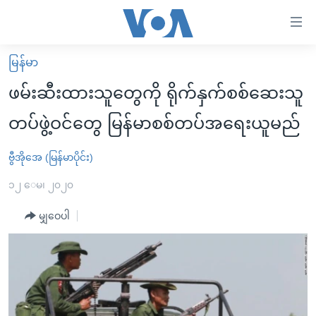
သုံး
ရ
လွယ်ကူ
မြန်မာ
မူလစာမျက်နှာ
စေ
ဖမ်းဆီးထားသူတွေကို ရိုက်နှက်စစ်ဆေးသူ
မြန်မာ
သည့်
တပ်ဖွဲ့ဝင်တွေ မြန်မာစစ်တပ်အရေးယူမည်
ကမ္ဘာ့သတင်းများ
Link
ဗွီဒီယို
နိုင်ငံတကာ
ဗွီအိုအေ (မြန်မာပိုင်း)
များ
သတင်းလွတ်လပ်ခွင့်
အမေရိကန်
၁၂ ေမ၊ ၂၀၂၀
ပင်မ
ရပ်ဝန်းတခု လမ်းတခု အလွန်
တရုတ်
အကြောင်းအရာ
မျှဝေပါ
သို့
အင်္ဂလိပ်စာလေ့လာမယ်
အစ္စရေး-ပါလက်စတိုင်း
ကျော်
အပတ်စဉ်ကဏ္ဍများ
အမေရိကန်သုံးအီဒီယံ
ကြည့်
ရေဒီယိုနှင့်ရုပ်သံ အချက်အလက်များ
မကြေးမုံရဲ့ အင်္ဂလိပ်စာ
ရေဒီယို
ရန်
ပင်မ
ရေဒီယို/တီဗွီအစီအစဉ်
ရုပ်ရှင်ထဲက အင်္ဂလိပ်စာ
တီဗွီ