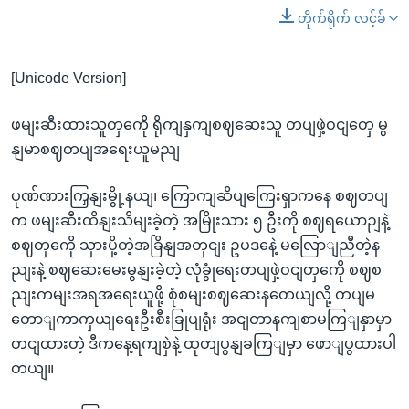
တိုက်ရိုက် လင့်ခ်
[Unicode Version]
ဖမျးဆီးထားသူတှကေို ရိုကျနှကျစဈဆေးသူ တပျဖှဲ့ဝငျတှေ မွ
နျမာစဈတပျအရေးယူမညျ
ပုဏ်ဏားကြှနျးမွို့နယျ၊ ကြောကျဆိပျကြေးရှာကနေ စဈတပျ
က ဖမျးဆီးထိနျးသိမျးခဲ့တဲ့ အမြိုးသား ၅ ဦးကို စဈရယောဉျနဲ့
စဈတှကေို သှားပို့တဲ့အခြိနျအတှငျး ဥပဒနေဲ့ မလြောျညီတဲ့န
ညျးနဲ့ စဈဆေးမေးမွနျးခဲ့တဲ့ လုံခွုံရေးတပျဖှဲ့ဝငျတှကေို စဈစ
ညျးကမျးအရအရေးယူဖို့ စုံစမျးစဈဆေးနတေယျလို့ တပျမ
တောျကာကှယျရေးဦးစီးခြုပျရုံး အငျတာနကျစာမကြျနှာမှာ
တငျထားတဲ့ ဒီကနေ့ရကျစှဲနဲ့ ထုတျပွနျခကြျမှာ ဖောျပွထားပါ
တယျ။