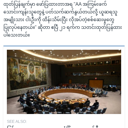
ထုတ်ပြန်ချက်မှာ ဖော်ပြထားတာအရ "AA အကြမ်းဖက်
သောင်းကျန်းသူတွေနဲ့ ပတ်သက်ဆက်နွယ်တယ်လို့ ယူဆရသူ
အမျိုးသား ငါးဦးကို ထိန်းသိမ်းပြီး လိုအပ်တဲ့စစ်ဆေးမှုတွေ
ပြုလုပ်နေတယ်။" ဆိုတာ ဧပြီ ၂၁ ရက်က သတင်းထုတ်ပြန်ထား
ပါသေးတယ်။
SEE ALSO: