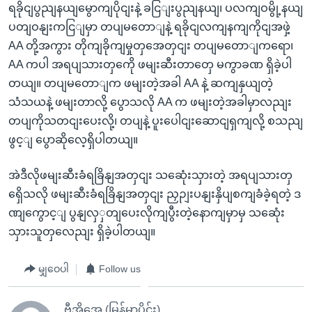
ရခိုငျပွညျနယျမွောကျပိုငျးနဲ့ ခငြျးပွညျနယျ၊ ပလကျဝမွို့နယျ
ပတျဝနျးကငြျမှာ တပျမတောျနဲ့ ရခိုငျလကျနကျကိုငျအဖှဲ့
AA တို့အကွား တိုကျခိုကျမှုတှအေတှငျး တပျမတောျကရော၊
AA ကပါ အရပျသားတှကေို ဖမျးဆီးတာတှေ မကွာခဏ ရှိခဲ့ပါ
တယျ။ တပျမတောျက ဖမျးတဲ့အခါ AA နဲ့ ဆကျနှယျတဲ့
သံသယနဲ့ ဖမျးတာလို့ ပွောသလို AA က ဖမျးတဲ့အခါမှာလညျး
တပျကိုသတငျးပေးလို့၊ တပျနဲ့ ပူးပေါငျးဆောငျရှကျလို့ စသညျ
ဖွင့ျ ပွောဆိုလေ့ရှိပါတယျ။
အဲဒီလိုဖမျးဆီးခံရခြိနျအတှငျး သဆေုံးသှားတဲ့ အရပျသားတှ
ရှေိသလို ဖမျးဆီးခံရခြိနျအတှငျး ညှဉျးပနျးနှိပျစကျခံခဲ့ရတဲ့ ဒ
ဏျကွောင့ျ ပွနျလှှတျပေးလိုကျပွီးတဲ့နောကျမှာမှ သဆေုံး
သှားသူတှလေညျး ရှိခဲ့ပါတယျ။
မျှဝေပါ
Follow us
ဗွီအိုအေ (မြန်မာပိုင်း)