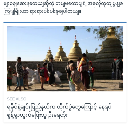
မျးစဈဆေးနတေယျဆိုတဲ့ တပျမတောျရဲ့ အခုလိုထုတျပွနျခ
ကြျမြိုးဟာ ရှားရှားပါးပါးဖွဈပါတယျ။
SEE ALSO:
ရခိုင်နဲ့ချင်းပြည်နယ်က တိုက်ပွဲတွေကြောင့် နေရပ်
စွန့်ခွာထွက်ပြေးသူ ဦးရေတိုး