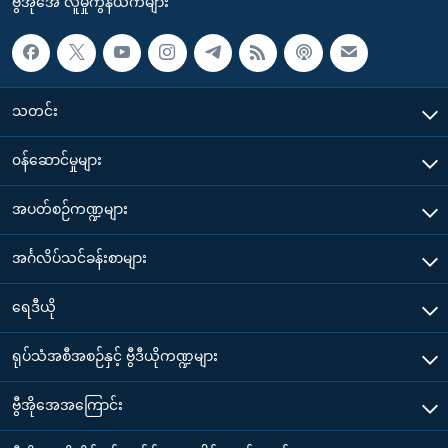
ဗွီအိုအေ လူမှုကွန်ယက်များ
သတင်း
၀န်ဆောင်မှုများ
အပတ်စဉ်ကဏ္ဍများ
အင်္ဂလိပ်သင်ခန်းစာများ
ရေဒီယို
ရုပ်သံအစီအစဉ်နှင့် ဗွီဒီယိုကဏ္ဍများ
ဗွီအိုအေအကြောင်း