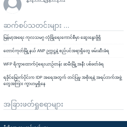
ဆက်စပ်သတင်းများ ...
မြန်မာ့အရေး ကုလသမဂ္ဂ လုံခြုံရေးကောင်စီမှာ ဆွေးနွေးဖို့ရှိ
တောင်ကုတ်မြို့နယ် ANP ဥက္ကဋ္ဌနဲ့ စည်ပင်အရာရှိတွေ ဖမ်းဆီးခံရ
WFP ရိက္ခာထောက်ပံ့ရေးယာဉ်တန်း ဆမီးမြို့အနီး ပစ်ခတ်ခံရ
ရခိုင်မြောက်ပိုင်းက IDP အရေအတွက် တင်ပြမှု အစိုးရနဲ့ အရပ်ဘက်အဖွဲ့
တွေအကြား ကွာဟမှုရှိနေ
အခြားဖတ်ရှုစရာများ