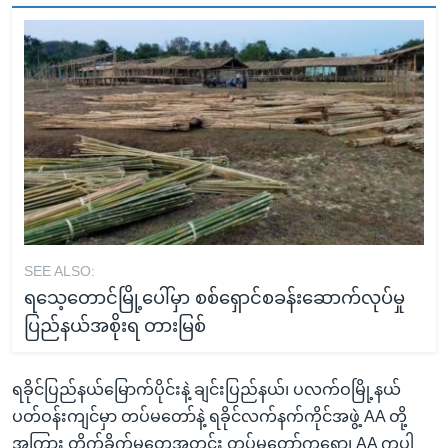
SEE ALSO:
ရသေ့တောင်မြို့ပေါ်မှာ စစ်ရှောင်စခန်းဆောက်လုပ်မှု
ပြည်နယ်အစိုးရ တားမြစ်
ရခိုင်ပြည်နယ်မြောက်ပိုင်းနဲ့ ချင်းပြည်နယ်၊ ပလက်ဝမြို့နယ်
ပတ်ဝန်းကျင်မှာ တပ်မတော်နဲ့ ရခိုင်လက်နက်ကိုင်အဖွဲ့ AA တို့
အကြား တိုက်ခိုက်မှုတွေအတွင်း တပ်မတော်ကရော၊ AA ကပါ