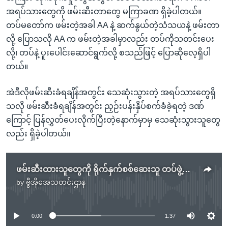
အရပ်သားတွေကို ဖမ်းဆီးတာတွေ မကြာခဏ ရှိခဲ့ပါတယ်။
တပ်မတော်က ဖမ်းတဲ့အခါ AA နဲ့ ဆက်နွယ်တဲ့သံသယနဲ့ ဖမ်းတာ
လို့ ပြောသလို AA က ဖမ်းတဲ့အခါမှာလည်း တပ်ကိုသတင်းပေး
လို့၊ တပ်နဲ့ ပူးပေါင်းဆောင်ရွက်လို့ စသည်ဖြင့် ပြောဆိုလေ့ရှိပါ
တယ်။
အဲဒီလိုဖမ်းဆီးခံရချိန်အတွင်း သေဆုံးသွားတဲ့ အရပ်သားတွေရှိ
သလို ဖမ်းဆီးခံရချိန်အတွင်း ညှဉ်းပန်းနှိပ်စက်ခံခဲ့ရတဲ့ ဒဏ်
ကြောင့် ပြန်လွှတ်ပေးလိုက်ပြီးတဲ့နောက်မှာမှ သေဆုံးသွားသူတွေ
လည်း ရှိခဲ့ပါတယ်။
ဖမ်းဆီးထားသူတွေကို ရိုက်နှက်စစ်ဆေးသူ တပ်ဖွဲ့ဝင်တွေ မြန်မာစစ်တပ်အရေးယူမည်
by
ဗွီအိုအေသတင်းဌာန
No media source currently available
0:00
1:37