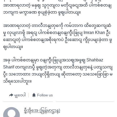
အာဏာရလာတဲ့ မနှဈ သွဂုတျလ မတိုငျခငျအထိ ပါကစ်စတနျ
ဘကျက မကွာခဏ စှပျစှဲခဲ့တာ ဖွဈပါတယျ။
အာဏာရလာတဲ့ တာလီဘနျတှကေို ကမ်ဘာက ထိတှေ့ဆကျဆံ
မှု လုပျလာဖို့ အရငျ ပါကစ်စတနျဝနျကွီးခြုပျ Imran Khan ဦး
ဆောငျတဲ့ ပါကစ်စတနျအစိုးရကပဲ ဦးဆောငျ ကွိုးပမျးခဲ့တာ ဖွ
ဈပါတယျ။
အခု ပါကစ်စတနျမှာ ဝနျကွီးခြုပျအသဈအဖွဈ Shahbaz
Sharif တကျလာပွီ ဖွဈတဲ့အတှကျ တာလီဘနျတှနေဲ့ ပတျသကျ
ပွီး သဘောထား ဘယျလိုရှိတယျ ဆိုတာတော့ သသေခြောခြာ မ
သိရသေးပါဘူး။
မျှဝေပါ
Follow us
ဗွီအိုအေ (မြန်မာဌာန)