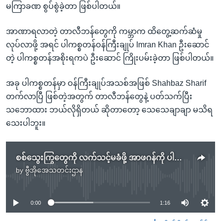
မကြာခဏ စွပ်စွဲခဲ့တာ ဖြစ်ပါတယ်။
အာဏာရလာတဲ့ တာလီဘန်တွေကို ကမ္ဘာက ထိတွေ့ဆက်ဆံမှု
လုပ်လာဖို့ အရင် ပါကစ္စတန်ဝန်ကြီးချုပ် Imran Khan ဦးဆောင်
တဲ့ ပါကစ္စတန်အစိုးရကပဲ ဦးဆောင် ကြိုးပမ်းခဲ့တာ ဖြစ်ပါတယ်။
အခု ပါကစ္စတန်မှာ ဝန်ကြီးချုပ်အသစ်အဖြစ် Shahbaz Sharif
တက်လာပြီ ဖြစ်တဲ့အတွက် တာလီဘန်တွေနဲ့ ပတ်သက်ပြီး
သဘောထား ဘယ်လိုရှိတယ် ဆိုတာတော့ သေသေချာချာ မသိရ
သေးပါဘူး။
စစ်သွေးကြွတွေကို လက်သင့်မခံဖို့ အာဖဂန်ကို ပါကစ္စတန် သတိပေး
by
ဗွီအိုအေသတင်းဌာန
No media source currently available
0:00
1:16