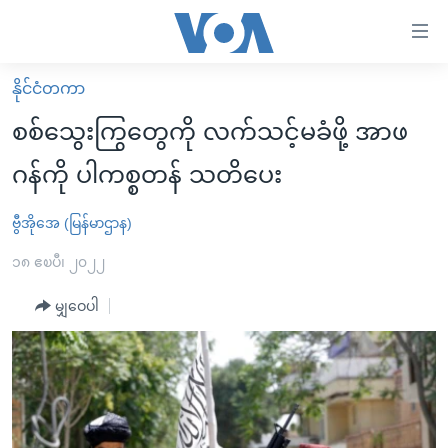
သုံး
ရ
လွယ်ကူ
နိုင်ငံတကာ
မူလစာမျက်နှာ
စေ
စစ်သွေးကြွတွေကို လက်သင့်မခံဖို့ အာဖ
မြန်မာ
သည့်
ဂန်ကို ပါကစ္စတန် သတိပေး
ကမ္ဘာ့သတင်းများ
Link
ဗွီဒီယို
နိုင်ငံတကာ
ဗွီအိုအေ (မြန်မာဌာန)
များ
သတင်းလွတ်လပ်ခွင့်
အမေရိကန်
၁၈ ဧၿပီ၊ ၂၀၂၂
ပင်မ
ရပ်ဝန်းတခု လမ်းတခု အလွန်
တရုတ်
အကြောင်းအရာ
မျှဝေပါ
သို့
အင်္ဂလိပ်စာလေ့လာမယ်
အစ္စရေး-ပါလက်စတိုင်း
ကျော်
အပတ်စဉ်ကဏ္ဍများ
အမေရိကန်သုံးအီဒီယံ
ကြည့်
ရေဒီယိုနှင့်ရုပ်သံ အချက်အလက်များ
မကြေးမုံရဲ့ အင်္ဂလိပ်စာ
ရေဒီယို
ရန်
ပင်မ
ရေဒီယို/တီဗွီအစီအစဉ်
ရုပ်ရှင်ထဲက အင်္ဂလိပ်စာ
တီဗွီ