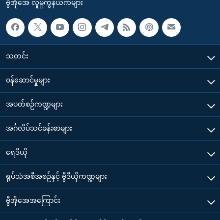
ဗွီအိုအေ လူမှုကွန်ယက်များ
သတင်း
၀န်ဆောင်မှုများ
အပတ်စဉ်ကဏ္ဍများ
အင်္ဂလိပ်သင်ခန်းစာများ
ရေဒီယို
ရုပ်သံအစီအစဉ်နှင့် ဗွီဒီယိုကဏ္ဍများ
ဗွီအိုအေအကြောင်း