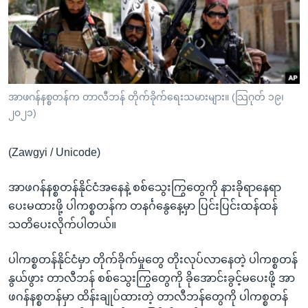
အ
သုတပဒေသာ အင်္ဂလိပ်စာ
ညွန်း
Learning English
စာမျက်နှာ
သို့
ဗွီအိုအေ လူမှုကွန်ယက်များ
ကျော်
ကြည့်
အာဖဂန်နစ္စတန်က တာလီဘန် တိုက်ခိုက်ရေးသမားများ။ (သြဂုတ် ၁၉၊
၂၀၂၁)
ရန်
ဘာသာစကားများ
ရှာဖွေ
(Zawgyi / Unicode)
ရန်
နေရာ
အာဖဂန်နစ္စတန်နိုင်ငံအနေနဲ့ စစ်သွေးကြွတွေကို နားခိုရာနေရာ
သို့
ပေးမထားဖို့ ပါကစ္စတန်က တနင်္ဂနွေနေ့မှာ ပြင်းပြင်းထန်ထန်
ကျော်
သတိပေးလိုက်ပါတယ်။
ရန်
ပါကစ္စတန်နိုင်ငံမှာ တိုက်ခိုက်မှုတွေ တိုးလုပ်လာနေတဲ့ ပါကစ္စတန်
နွယ်ဖွား တာလီဘန် စစ်သွေးကြွတွေကို ခိုအောင်းခွင့်မပေးဖို့ အာ
ဖဂန်နစ္စတန်မှာ ထိန်းချုပ်ထားတဲ့ တာလီဘန်တွေကို ပါကစ္စတန်