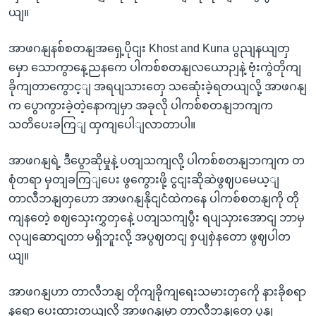
ယျ။
အာဖဂနျနစ်စတနျအရှေ့ပိုငျး Khost and Kuna ပွညျနယျတှ
မှော သောကွာနေ့ညနကေ ပါကစ်စတနျလယောဉျနဲ့ ဗုံးကွဲတိုကျ
ခိုကျတာကွောင့ျ အရပျသားတှေ သဆေုံးခဲ့ရတယျလို့ အာဖဂနျ
က ပွောကွားခဲ့တဲ့နောကျမှာ အခုလို ပါကစ်စတနျဘကျက
သတိပေးခကြျ ထှကျပေါျလာတာပါ။
အာဖဂနျရဲ့ ဒီပွောဆိုမှုနဲ့ ပတျသကျလို့ ပါကစ်စတနျဘကျက တ
စုံတရာ မှတျခကြျပေး ဖွကွေားဖို့ ငွငျးဆိုဆဲဖွဈပမေယ့ျ
တာလီဘနျတှဟော အာဖဂနျနိုငျငံထဲကနေ ပါကစ်စတနျကို တို
ကျနတေဲ့ စဈသှေးကွှတှနေဲ့ ပတျသကျပွီး ရပျသှားအောငျ ဘာမှ
လုပျဆောငျတာ မရှိဘူးလို့ အပွဈတငျ စှပျစှဲနတော ဖွဈပါတ
ယျ။
အာဖဂနျဟာ တာလီဘနျ တိုကျခိုကျရေးသမားတှကေို နားခိုစရာ
နရော ပေးထားတယျလို့ အာဖဂနျမှာ တာလီဘနျတှေ ပွနျ