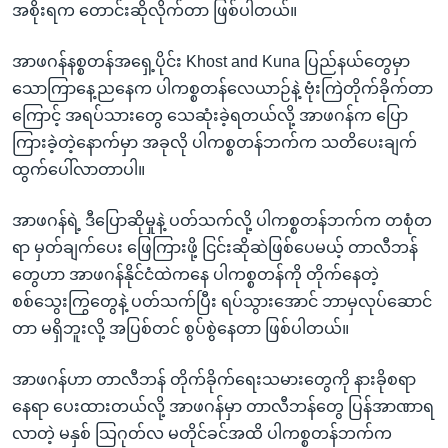
အစိုးရက တောင်းဆိုလိုက်တာ ဖြစ်ပါတယ်။
အာဖဂန်နစ္စတန်အရှေ့ပိုင်း Khost and Kuna ပြည်နယ်တွေမှာ
သောကြာနေ့ညနေက ပါကစ္စတန်လေယာဉ်နဲ့ ဗုံးကြဲတိုက်ခိုက်တာ
ကြောင့် အရပ်သားတွေ သေဆုံးခဲ့ရတယ်လို့ အာဖဂန်က ပြော
ကြားခဲ့တဲ့နောက်မှာ အခုလို ပါကစ္စတန်ဘက်က သတိပေးချက်
ထွက်ပေါ်လာတာပါ။
အာဖဂန်ရဲ့ ဒီပြောဆိုမှုနဲ့ ပတ်သက်လို့ ပါကစ္စတန်ဘက်က တစုံတ
ရာ မှတ်ချက်ပေး ဖြေကြားဖို့ ငြင်းဆိုဆဲဖြစ်ပေမယ့် တာလီဘန်
တွေဟာ အာဖဂန်နိုင်ငံထဲကနေ ပါကစ္စတန်ကို တိုက်နေတဲ့
စစ်သွေးကြွတွေနဲ့ ပတ်သက်ပြီး ရပ်သွားအောင် ဘာမှလုပ်ဆောင်
တာ မရှိဘူးလို့ အပြစ်တင် စွပ်စွဲနေတာ ဖြစ်ပါတယ်။
အာဖဂန်ဟာ တာလီဘန် တိုက်ခိုက်ရေးသမားတွေကို နားခိုစရာ
နေရာ ပေးထားတယ်လို့ အာဖဂန်မှာ တာလီဘန်တွေ ပြန်အာဏာရ
လာတဲ့ မနှစ် သြဂုတ်လ မတိုင်ခင်အထိ ပါကစ္စတန်ဘက်က