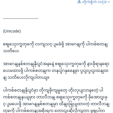
တိုက်ရိုက် လင့်ခ်
----------------------------
(Unicode)
စဈသှေးကွှတှကေို လကျသင့ျမခံဖို့ အာဖဂနျကို ပါကစ်စတနျ
သတိပေး
အာဖဂနျနစ်စတနျနိုငျငံအနနေဲ့ စဈသှေးကွှတှကေို နားခိုရာနရော
ပေးမထားဖို့ ပါကစ်စတနျက တနငျ်ဂနှနေေ့မှာ ပွငျးပွငျးထနျထ
နျ သတိပေးလိုကျပါတယျ။
ပါကစ်စတနျနိုငျငံမှာ တိုကျခိုကျမှုတှေ တိုးလုပျလာနတေဲ့ ပါ
ကစ်စတနျနှယျဖှား တာလီဘနျ စဈသှေးကွှတှကေို ခိုအောငျးခှ
င့ျမပေးဖို့ အာဖဂနျနစ်စတနျမှာ ထိနျးခြုပျထားတဲ့ တာလီဘနျ
တှကေို ပါကစ်စတနျအစိုးရက တောငျးဆိုလိုကျတာ ဖွဈပါတ