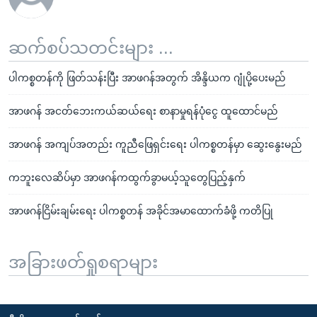
ဆက်စပ်သတင်းများ ...
ပါကစ္စတန်ကို ဖြတ်သန်းပြီး အာဖဂန်အတွက် အိန္ဒိယက ဂျုံပို့ပေးမည်
အာဖဂန် အငတ်ဘေးကယ်ဆယ်ရေး စာနာမှုရန်ပုံငွေ ထူထောင်မည်
အာဖဂန် အကျပ်အတည်း ကူညီဖြေရှင်းရေး ပါကစ္စတန်မှာ ဆွေးနွေးမည်
ကဘူးလေဆိပ်မှာ အာဖဂန်ကထွက်ခွာမယ့်သူတွေပြည့်နှက်
အာဖဂန်ငြိမ်းချမ်းရေး ပါကစ္စတန် အခိုင်အမာထောက်ခံဖို့ ကတိပြု
အခြားဖတ်ရှုစရာများ