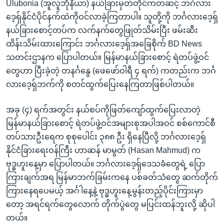
Ulubonia (အူလူဘိုနီယာ) နယ်ခြားမှတ်တိုင်ကတဆင့် ဘင်္ဂလား
ဒေ့ရှ်နိုင်ငံပိုင်နက်ထဲကိုဝင်လာခဲ့ကြတာပါ။ သူတို့ကို ဘင်္ဂလားဒေ့ရှ်
နယ်ခြားစောင့်တပ်က လက်နက်တွေဖြုတ်သိမ်းပြီး ဖမ်းဆီး
ထိန်းသိမ်းထားကြောင်း ဘင်္ဂလားဒေ့ရှ်အခြေစိုက် BD News
သတင်းဌာနက ပြောပါတယ်။ မြန်မာနယ်ခြားစောင့် ရဲတပ်ဖွဲ့ဝင်
တွေဟာ ပြီးခဲ့တဲ့ တနင်္ဂနွေ (ဖေဖော်ဝါရီ ၄ ရက်) ကတည်းက ဘင်္ဂ
လားဒေ့ရှ်ဘက်ကို စတင်ထွက်ပြေးနေကြတာဖြစ်ပါတယ်။
အခု (၄) ရက်အတွင်း နယ်စပ်ကိုဖြတ်ကျော်ထွက်ပြေးလာတဲ့
မြန်မာနယ်ခြားစောင့် ရဲတပ်ဖွဲ့ဝင်အများစုအပါအဝင် စစ်ကောင်စီ
တပ်သားဦးရေက စုစုပေါင်း ၃၈၈ ဦး ရှိနေပြီလို့ ဘင်္ဂလားဒေ့ရှ်
နိုင်ငံခြားရေးဝန်ကြီး ဟာဆန် မာမွတ် (Hasan Mahmud) က
ဗုဒ္ဓဟူးနေ့မှာ ပြောပါတယ်။ ဘင်္ဂလားဒေ့ရှ်ဒေသခံတွေရဲ့ ပြော
ကြားချက်အရ မြန်မာဘက်ခြမ်းကနေ ပစ်ခတ်သံတွေ ဆက်တိုက်
ကြားနေရပေမယ့် အင်္ဂါနေ့နဲ့ ဗုဒ္ဓဟူးနေ့မွန်းတည့်ပိုင်းကြားမှာ
တော့ အရင်ရက်တွေလောက် တိုက်ပွဲတွေ မပြင်းထန်ဘူးလို့ ဆိုပါ
တယ်။