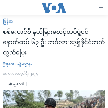
သုံး
ရ
လွယ်ကူ
မြန်မာ
မူလစာမျက်နှာ
စေ
စစ်ကောင်စီ နယ်ခြားစောင့်တပ်ဖွဲ့ဝင်
မြန်မာ
သည့်
နောက်ထပ် ၆၃ ဦး ဘင်္ဂလားဒေ့ရှ်နိုင်ငံဘက်
ကမ္ဘာ့သတင်းများ
Link
ထွက်ပြေး
ဗွီဒီယို
နိုင်ငံတကာ
များ
သတင်းလွတ်လပ်ခွင့်
အမေရိကန်
ပင်မ
ဗွီအိုအေ (မြန်မာဌာန)
ရပ်ဝန်းတခု လမ်းတခု အလွန်
တရုတ်
အကြောင်းအရာ
၀၈ ေဖေဖာ္၀ါရီ၊ ၂၀၂၄
သို့
အင်္ဂလိပ်စာလေ့လာမယ်
အစ္စရေး-ပါလက်စတိုင်း
ကျော်
မျှဝေပါ
အပတ်စဉ်ကဏ္ဍများ
အမေရိကန်သုံးအီဒီယံ
ကြည့်
ရေဒီယိုနှင့်ရုပ်သံ အချက်အလက်များ
မကြေးမုံရဲ့ အင်္ဂလိပ်စာ
ရေဒီယို
ရန်
ပင်မ
ရေဒီယို/တီဗွီအစီအစဉ်
ရုပ်ရှင်ထဲက အင်္ဂလိပ်စာ
တီဗွီ