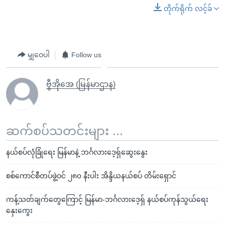
တိုက်ရိုက် လင့်ခ်
မျှဝေပါ
Follow us
ဗွီအိုအေ (မြန်မာဌာန)
ဆက်စပ်သတင်းများ ...
နယ်စပ်လုံခြုံရေး မြန်မာနဲ့ ဘင်္ဂလားဒေ့ရှ်ဆွေးနွေး
စစ်ကောင်စီတပ်ဖွဲ့ဝင် ၂၈၀ နီးပါး အိန္ဒိယနယ်စပ် တိမ်းရှောင်
ကန့်သတ်ချက်တွေကြောင့် မြန်မာ-ဘင်္ဂလားဒေ့ရှ် နယ်စပ်ကုန်သွယ်ရေး
နှေးကွေး