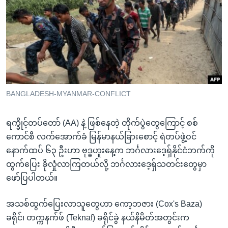
အ
သုတပဒေသာ အင်္ဂလိပ်စာ
ညွန်း
Learning English
စာမျက်နှာ
သို့
ဗွီအိုအေ လူမှုကွန်ယက်များ
ကျော်
ကြည့်
ရန်
ဘာသာစကားများ
BANGLADESH-MYANMAR-CONFLICT
ရှာဖွေ
ရန်
ရက္ခိုင့်တပ်တော် (AA) နဲ့ ဖြစ်နေတဲ့ တိုက်ပွဲတွေကြောင့် စစ်
နေရာ
ကောင်စီ လက်အောက်ခံ မြန်မာနယ်ခြားစောင့် ရဲတပ်ဖွဲ့ဝင်
သို့
နောက်ထပ် ၆၃ ဦးဟာ ဗုဒ္ဓဟူးနေ့က ဘင်္ဂလားဒေ့ရှ်နိုင်ငံဘက်ကို
ကျော်
ထွက်ပြေး ခိုလှုံလာကြတယ်လို့ ဘင်္ဂလားဒေ့ရှ်သတင်းတွေမှာ
ရန်
ဖော်ပြပါတယ်။
အသစ်ထွက်ပြေးလာသူတွေဟာ ကော့ဘဇား (Cox's Baza)
ခရိုင်၊ တက္ကနက်ဖ် (Teknaf) ခရိုင်ခွဲ နယ်နိမိတ်အတွင်းက