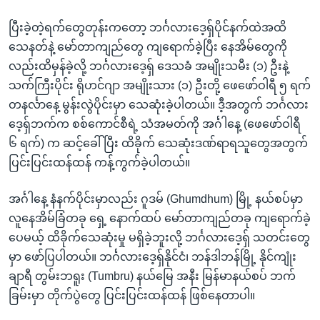
ပြီးခဲ့တဲ့ရက်တွေတုန်းကတော့ ဘင်္ဂလားဒေ့ရှ်ပိုင်နက်ထဲအထိ
သေနတ်နဲ့ မော်တာကျည်တွေ ကျရောက်ခဲ့ပြီး နေအိမ်တွေကို
လည်းထိမှန်ခဲ့လို့ ဘင်္ဂလားဒေ့ရှ် ဒေသခံ အမျိုးသမီး (၁) ဦးနဲ့
သက်ကြီးပိုင်း ရိုဟင်ဂျာ အမျိုးသား (၁) ဦးတို့ ဖေဖော်ဝါရီ ၅ ရက်
တနင်္လာနေ့ မွန်းလွဲပိုင်းမှာ သေဆုံးခဲ့ပါတယ်။ ဒီ့အတွက် ဘင်္ဂလား
ဒေ့ရှ်ဘက်က စစ်ကောင်စီရဲ့ သံအမတ်ကို အင်္ဂါနေ့ (ဖေဖော်ဝါရီ
၆ ရက်) က ဆင့်ခေါ်ပြီး ထိခိုက် သေဆုံးဒဏ်ရာရသူတွေအတွက်
ပြင်းပြင်းထန်ထန် ကန့်ကွက်ခဲ့ပါတယ်။
အင်္ဂါနေ့ နံနက်ပိုင်းမှာလည်း ဂူဒမ် (Ghumdhum) မြို့ နယ်စပ်မှာ
လူနေအိမ်ခြံတခု ရှေ့ နောက်ထပ် မော်တာကျည်တခု ကျရောက်ခဲ့
ပေမယ့် ထိခိုက်သေဆုံးမှု မရှိခဲ့ဘူးလို့ ဘင်္ဂလားဒေ့ရှ် သတင်းတွေ
မှာ ဖော်ပြပါတယ်။ ဘင်္ဂလားဒေ့ရှ်နိုင်ငံ၊ ဘန်ဒါဘန်မြို့ နိုင်ကျုံး
ချာရီ တွမ်းဘရူး (Tumbru) နယ်မြေ အနီး မြန်မာနယ်စပ် ဘက်
ခြမ်းမှာ တိုက်ပွဲတွေ ပြင်းပြင်းထန်ထန် ဖြစ်နေတာပါ။