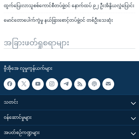
ထွက်ပြေးလာသူစစ်ကောင်စီတပ်ဖွဲ့ဝင် နောက်ထပ် ၉၂ ဦးအိန္ဒိယလွှဲပြောင်း
မောင်တောပေါက်ကွဲမှု နယ်ခြားစောင့်တပ်ဖွဲ့ဝင် တစ်ဦးသေဆုံး
အခြားဖတ်ရှုစရာများ
ဗွီအိုအေ လူမှုကွန်ယက်များ
သတင်း
၀န်ဆောင်မှုများ
အပတ်စဉ်ကဏ္ဍများ