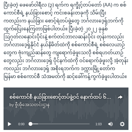
ပြီးခဲ့တဲ့ ဖေဖော်ဝါရီလ (၃) ရက်က ရက္ခိုင့်တပ်တော် (AA) က စစ်
ကောင်စီရဲ့ နယ်ခြားစောင့် ကင်းစခန်းတခုကို သိမ်းပြီး
ကတည်းက နယ်ခြား စောင့်ရဲတပ်ဖွဲ့တွေ ဘင်္ဂလားဒေ့ရှ်ဘက်ကို
ထွက်ပြေးနေကြတာဖြစ်ပါတယ်။ ပြီးခဲ့တဲ့ ၂၀၂၂ ခုနှစ်
ဩဂုတ်လနှောင်းပိုင်းနဲ့ စက်တင်ဘာလဆန်းပိုင်း တုန်းကလည်း
ဘင်္ဂလားဒေ့ရှ်နိုင်ငံ နယ်နိမိတ်ထဲကို စစ်ကောင်စီရဲ့ စစ်လေယာဉ်
တွေက ဗုံးကျည်ဆန်တွေ ကျရောက်ခဲ့ဖူးသလို စစ်ရဟတ်ယာဉ်
တွေလည်း ဘင်္ဂလားဒေ့ရှ် ပိုင်နက်ထဲကို ဝင်ရောက်ခဲ့ဖူးလို့ အဲ့တုန်း
ကလည်း ဘင်္ဂလားဒေ့ရှ် အစိုးရဘက်က ဒက္ကားမြို့တော်က
မြန်မာ စစ်ကောင်စီ သံအမတ်ကို ဆင့်ခေါ်ကန့်ကွက်ခဲ့ဖူးပါတယ်။
စစ်ကောင်စီ နယ်ခြားစောင့်တပ်ဖွဲ့ဝင် နောက်ထပ် ၆၃ ဦး ဘင်္ဂလားဒေ့ရှ်နိုင်ငံဘက် ထွက်ပြေး
by
ဗွီအိုအေသတင်းဌာန
No media source currently available
0:00
1:03