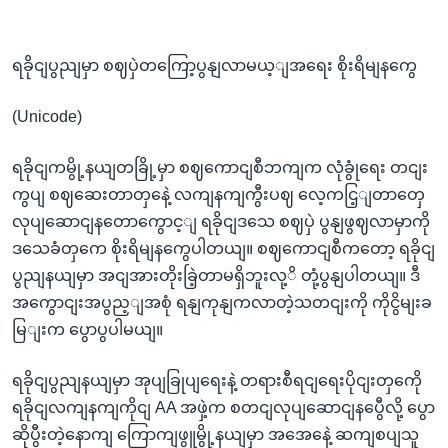
ရခိုငျပွညျမှာ စဈပှဲတကြော့ပွနျလာမယ့ျအရေး စိုးရိမျနကွေ
(Unicode)
ရခိုငျကမွို့နယျတခြို့မှာ စဈကောငျစီဘကျက လုံခွုံရေး တငျး
ကွပျ စဈဆေးတာတှနေဲ့ လကျနကျကွီးပဈ လေ့ကငြ့ျတာတှေ
လုပျဆောငျနတောကွောင့ျ ရခိုငျဒသေ စဈပှဲ ပွနျဖွဈလာမှာကို
ဒသေခံတှကေ စိုးရိမျနကွေပါတယျ။ စဈကောငျစီကတော့ ရခိုငျ
ပွညျနယျမှာ အငျအားတိုးခြဲ့တာမရှိဘူးလု့ိ တုံ့ပွနျပါတယျ။ ဒီ
အကွောငျးအပွည့ျအစုံ ရနျကုနျကလာတဲ့သတငျးကို ကိုငွိမျးခ
မြျးက ပွောပွပါမယျ။
ရခိုငျပွညျနယျမှာ အုပျခြုပျရေးနဲ့ တရားစီရငျရေးပိုငျးတှကေို
ရခိုငျလကျနကျကိုငျ AA အဖှဲ့က စတငျလုပျဆောငျနပွေီလို့ ပွော
ဆိုပွီးတဲ့နောကျ ကြောကျဖွူမွို့နယျမှာ အအေနေဲ့ ဆကျစပျသူ