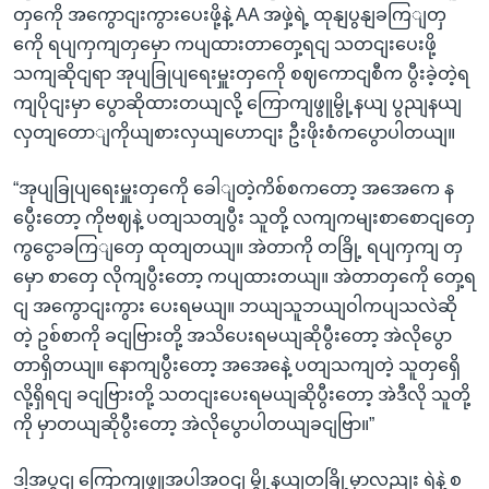
တှကေို အကွောငျးကွားပေးဖို့နဲ့ AA အဖှဲ့ရဲ့ ထုနျပွနျခကြျတှ
ကေို ရပျကှကျတှမှော ကပျထားတာတှေ့ရငျ သတငျးပေးဖို့
သကျဆိုငျရာ အုပျခြုပျရေးမှူးတှကေို စဈကောငျစီက ပွီးခဲ့တဲ့ရ
ကျပိုငျးမှာ ပွောဆိုထားတယျလို့ ကြောကျဖွူမွို့နယျ ပွညျနယျ
လှတျတောျကိုယျစားလှယျဟောငျး ဦးဖိုးစံကပွောပါတယျ။
“အုပျခြုပျရေးမှူးတှကေို ခေါျတဲ့ကိစ်စကတော့ အအေကေ န
ပွေီးတော့ ကိုဗဈနဲ့ ပတျသတျပွီး သူတို့ လကျကမျးစာစောငျတှေ
ကွငွောခကြျတှေ ထုတျတယျ။ အဲတာကို တခြို့ ရပျကှကျ တှ
မှော စာတှေ လိုကျပွီးတော့ ကပျထားတယျ။ အဲတာတှကေို တှေ့ရ
ငျ အကွောငျးကွား ပေးရမယျ။ ဘယျသူဘယျဝါကပျသလဲဆို
တဲ့ ဥစ်စာကို ခငျဗြားတို့ အသိပေးရမယျဆိုပွီးတော့ အဲလိုပွော
တာရှိတယျ။ နောကျပွီးတော့ အအေနေဲ့ ပတျသကျတဲ့ သူတှရှေိ
လို့ရှိရငျ ခငျဗြားတို့ သတငျးပေးရမယျဆိုပွီးတော့ အဲဒီလို သူတို့
ကို မှာတယျဆိုပွီးတော့ အဲလိုပွောပါတယျခငျဗြာ။”
ဒါ့အပွငျ ကြောကျဖွူအပါအဝငျ မွို့နယျတခြို့မှာလညျး ရဲနဲ့ စ