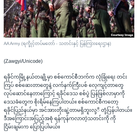
အ
သုတပဒေသာ အင်္ဂလိပ်စာ
ညွန်း
Learning English
စာမျက်နှာ
သို့
ဗွီအိုအေ လူမှုကွန်ယက်များ
ကျော်
ကြည့်
AA Army (ရက္ခိုင့်တပ်မတော် - သတင်းနှင့် ပြန်ကြားရေးဌာန)
ရန်
ဘာသာစကားများ
ရှာဖွေ
(Zawgyi/Unicode)
ရန်
နေရာ
ရခိုင်ကမြို့နယ်တချို့မှာ စစ်ကောင်စီဘက်က လုံခြုံရေး တင်း
သို့
ကြပ် စစ်ဆေးတာတွေနဲ့ လက်နက်ကြီးပစ် လေ့ကျင့်တာတွေ
ကျော်
လုပ်ဆောင်နေတာကြောင့် ရခိုင်ဒေသ စစ်ပွဲ ပြန်ဖြစ်လာမှာကို
ရန်
ဒေသခံတွေက စိုးရိမ်နေကြပါတယ်။ စစ်ကောင်စီကတော့
ရခိုင်ပြည်နယ်မှာ အင်အားတိုးချဲ့တာမရှိဘူးလု့ိ တုံ့ပြန်ပါတယ်။
ဒီအကြောင်းအပြည့်အစုံ ရန်ကုန်ကလာတဲ့သတင်းကို ကို
ငြိမ်းချမ်းက ပြောပြပါမယ်။