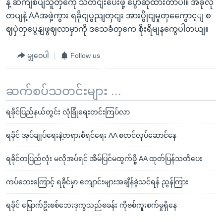
နဲ့ ဆကျစပျသူတှကေို သတငျးပေးဖို့ ပွောဆိုထားတာပါ။ အခုလို
တပျနဲ့ AAအဖှဲ့ကွား ရခိုငျပွညျတှငျး အားပွိုငျမှုတှကွေောင့ျ စ
ဈပှဲတှပွေနျဖွဈလာမှာကို ဒသေခံတှကေ စိုးရိမျနကွေပါတယျ။
မျှဝေပါ
Follow us
ဆက်စပ်သတင်းများ ...
ရခိုင်ပြည်နယ်တွင်း လုံခြုံရေးတင်းကြပ်လာ
ရခိုင် အုပ်ချုပ်ရေးနဲ့တရားစီရင်ရေး AA စတင်လုပ်ဆောင်နေ
ရခိုင်တပြည်လုံး မလိုအပ်ရင် အိမ်ပြင်မထွက်ဖို့ AA ထုတ်ပြန်သတိပေး
ကပ်ဘေးကြောင့် ရခိုင်မှာ ကျောင်းများအချိန်ခွဲသင်ရန် ညွန်ကြား
ရခိုင် မြောက်ဦးစစ်ဘေးဒုက္ခသည်စခန်း ကိုဗစ်ကူးစက်မှုရှိနေ