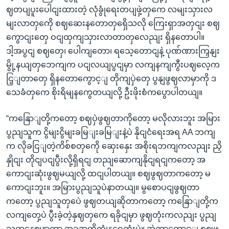
ဈတပျပူးပေါငျးထားတဲ့ လုံခွုံရေးတပျဖှဲ့တှကေ လမျးသှားလ
မျးလာတှကေို စဈဆေးနတောတှရှေိသလို ကြေးရှာအတှငျး စဈ
ကွောငျးတှေ ဝငျထှကျသှားလာတာတှလေညျး ရှိနတောပါ။
ဒါ့အပွငျ စဈတှေ၊ ပေါကျတော၊ ရသေ့တောငျနဲ့ ပုဏ်ဏားကြှနျး
မွို့နယျတှဘေကျက ပငျလယျပွငျမှာ လကျနကျကွီးပဈလေ့က
ငြ့ျတာတှေ ရှိနတောကွောင့ျ တိုကျပှဲတှေ ပွနျဖွဈလာမှာကို ဒ
သေခံတှကေ စိုးရိမျနကွေတယျလို့ ဦးဖိုးစံကပွောပါတယျ။
“ကနြောျတို့ကတော့ စဈပှဲဖွဈတာကိုတော့ မလိုလားဘူး အမြား
ပွညျသူက ငွိမျးငွိမျးခမြျးခမြျးနဲ့ပဲ နိုငျငံရေးအရ AA ဘကျ
က လိုခငြျတဲ့ကိစ်စတှကေို ဆှေးနှေး အစိုးရဘကျကလညျး ညှိ
နှိုငျး တိုငျပငျပွီးလို့ရှိရငျ တညျဆောကျနိုငျရငျကတော့ အ
ကောငျးဆုံးဖွဈမယျလို့ ထငျပါတယျ။ စဈဖွဈတာကတော့ မ
ကောငျးဘူး။ အမြားပွညျသူပဲနာတယျ။ မွစောပငျဖွဈတာ
ကတော့ ပွညျသူတှပေဲ ဖွဈတယျဆိုတာကတော့ ကနြောျတို့က
လကျတှေ့ပဲ ပွီးခဲ့တဲ့နှဈတှကေ ရခိုငျမှာ ဖွဈတုံးကလညျး ပွညျ
သူတှနေဈနာတာ အခုအထိကွုံနရေတုံးပဲ။ အဲတာကွောင့ျ စဈဖွ