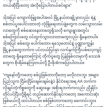
တယ်ဆိုပြီးတော့ အဲလိုပြောပါတယ်ခင်ဗျာ။”
ဒါ့အပြင် ကျောက်ဖြူအပါအဝင် မြို့နယ်တချို့မှာလည်း ရဲနဲ့
စစ်တပ်ပူးပေါင်းထားတဲ့ လုံခြုံရေးတပ်ဖွဲ့တွေက လမ်းသွားလမ်း
လာတွေကို စစ်ဆေးနေတာတွေရှိသလို ကျေးရွာအတွင်း
စစ်ကြောင်းတွေ ဝင်ထွက်သွားလာတာတွေလည်း ရှိနေတာပါ။
ဒါ့အပြင် စစ်တွေ၊ ပေါက်တော၊ ရသေ့တောင်နဲ့ ပုဏ္ဏားကျွန်း
မြို့နယ်တွေဘက်က ပင်လယ်ပြင်မှာ လက်နက်ကြီးပစ်လေ့ကျင့်
တာတွေ ရှိနေတာကြောင့် တိုက်ပွဲတွေ ပြန်ဖြစ်လာမှာကို ဒေသခံ
တွေက စိုးရိမ်နေကြတယ်လို့ ဦးဖိုးစံကပြောပါတယ်။
“ကျနော်တို့ကတော့ စစ်ပွဲဖြစ်တာကိုတော့ မလိုလားဘူး အများ
ပြည်သူက ငြိမ်းငြိမ်းချမ်းချမ်းနဲ့ပဲ နိုင်ငံရေးအရ AA ဘက်က
လိုချင်တဲ့ကိစ္စတွေကို ဆွေးနွေး အစိုးရဘက်ကလည်း ညှိနှိုင်း
တိုင်ပင်ပြီးလို့ရှိရင် တည်ဆောက်နိုင်ရင်ကတော့ အကောင်းဆုံး
ဖြစ်မယ်လို့ ထင်ပါတယ်။ စစ်ဖြစ်တာကတော့ မကောင်းဘူး။