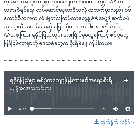
တဲ့နေရာ၊ အထူးသဖြင့် ရခိုင်ကျေးလက်ဒေသတွေမှာ AA က
တရားစီရင်ရေး လုပ်ဆောင်နေတာရှိသလို တဘက်မှာလည်း စစ်
ကောင်စီဘက်က လုံခြုံတင်းကြပ်တာတွေနဲ့ AA အဖွဲ့နဲ့ ဆက်စပ်
သူတွေကို သတင်းပေးဖို့ ပြောဆိုထားတာပါ။ အခုလို တပ်နဲ့
AAအဖွဲ့ကြား ရခိုင်ပြည်တွင်း အားပြိုင်မှုတွေကြောင့် စစ်ပွဲတွေ
ပြန်ဖြစ်လာမှာကို ဒေသခံတွေက စိုးရိမ်နေကြပါတယ်။
.......................................................................................
ရခိုင်ပြည်မှာ စစ်ပွဲတကျော့ပြန်လာမယ့်အရေး စိုးရိမ်နေကြ
by
ဗွီအိုအေသတင်းဌာန
No media source currently available
0:00
2:39
တိုက်ရိုက် လင့်ခ်