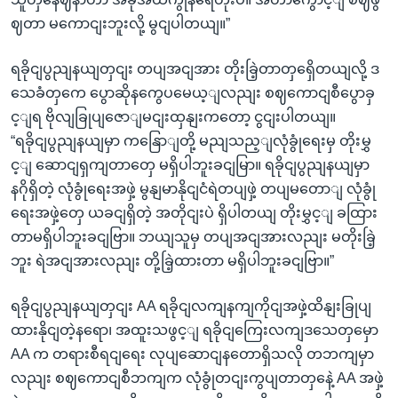
ဈတာ မကောငျးဘူးလို့ မွငျပါတယျ။”
ရခိုငျပွညျနယျတှငျး တပျအငျအား တိုးခြဲ့တာတှရှေိတယျလို့ ဒ
သေခံတှကေ ပွောဆိုနကွေပမေယ့ျလညျး စဈကောငျစီပွောခှ
င့ျရ ဗိုလျခြုပျဇောျမငျးထှနျးကတော့ ငွငျးပါတယျ။
“ရခိုငျပွညျနယျမှာ ကနြောျတို့ မညျသည့ျလုံခွုံရေးမှ တိုးမွှ
င့ျ ဆောငျရှကျတာတှေ မရှိပါဘူးခငျမြာ။ ရခိုငျပွညျနယျမှာ
နဂိုရှိတဲ့ လုံခွုံရေးအဖှဲ့ မွနျမာနိုငျငံရဲတပျဖှဲ့ တပျမတောျ လုံခွုံ
ရေးအဖှဲ့တှေ ယခငျရှိတဲ့ အတိုငျးပဲ ရှိပါတယျ တိုးမွှင့ျ ခထြား
တာမရှိပါဘူးခငျဗြာ။ ဘယျသူမှ တပျအငျအားလညျး မတိုးခြဲ့
ဘူး ရဲအငျအားလညျး တို့ခြဲ့ထားတာ မရှိပါဘူးခငျဗြာ။”
ရခိုငျပွညျနယျတှငျး AA ရခိုငျလကျနကျကိုငျအဖှဲ့ထိနျးခြုပျ
ထားနိုငျတဲ့နရော၊ အထူးသဖွင့ျ ရခိုငျကြေးလကျဒသေတှမှော
AA က တရားစီရငျရေး လုပျဆောငျနတောရှိသလို တဘကျမှာ
လညျး စဈကောငျစီဘကျက လုံခွုံတငျးကွပျတာတှနေဲ့ AA အဖှဲ့