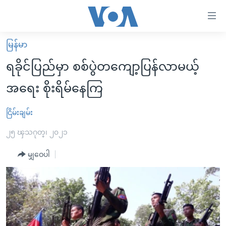
သုံး
ရ
လွယ်ကူ
မြန်မာ
မူလစာမျက်နှာ
စေ
ရခိုင်ပြည်မှာ စစ်ပွဲတကျော့ပြန်လာမယ့်
မြန်မာ
သည့်
အရေး စိုးရိမ်နေကြ
ကမ္ဘာ့သတင်းများ
Link
ဗွီဒီယို
နိုင်ငံတကာ
ငြိမ်းချမ်း
များ
သတင်းလွတ်လပ်ခွင့်
အမေရိကန်
၂၅ ၾသဂုတ္၊ ၂၀၂၁
ပင်မ
ရပ်ဝန်းတခု လမ်းတခု အလွန်
တရုတ်
အကြောင်းအရာ
မျှဝေပါ
သို့
အင်္ဂလိပ်စာလေ့လာမယ်
အစ္စရေး-ပါလက်စတိုင်း
ကျော်
အပတ်စဉ်ကဏ္ဍများ
အမေရိကန်သုံးအီဒီယံ
ကြည့်
ရေဒီယိုနှင့်ရုပ်သံ အချက်အလက်များ
မကြေးမုံရဲ့ အင်္ဂလိပ်စာ
ရေဒီယို
ရန်
ပင်မ
ရေဒီယို/တီဗွီအစီအစဉ်
ရုပ်ရှင်ထဲက အင်္ဂလိပ်စာ
တီဗွီ