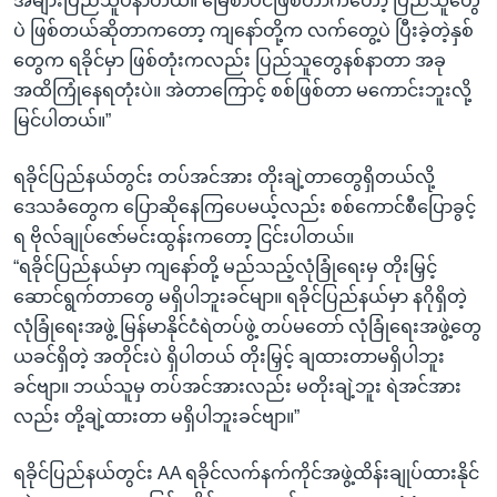
အများပြည်သူပဲနာတယ်။ မြေစာပင်ဖြစ်တာကတော့ ပြည်သူတွေ
ပဲ ဖြစ်တယ်ဆိုတာကတော့ ကျနော်တို့က လက်တွေ့ပဲ ပြီးခဲ့တဲ့နှစ်
တွေက ရခိုင်မှာ ဖြစ်တုံးကလည်း ပြည်သူတွေနစ်နာတာ အခု
အထိကြုံနေရတုံးပဲ။ အဲတာကြောင့် စစ်ဖြစ်တာ မကောင်းဘူးလို့
မြင်ပါတယ်။”
ရခိုင်ပြည်နယ်တွင်း တပ်အင်အား တိုးချဲ့တာတွေရှိတယ်လို့
ဒေသခံတွေက ပြောဆိုနေကြပေမယ့်လည်း စစ်ကောင်စီပြောခွင့်
ရ ဗိုလ်ချုပ်ဇော်မင်းထွန်းကတော့ ငြင်းပါတယ်။
“ရခိုင်ပြည်နယ်မှာ ကျနော်တို့ မည်သည့်လုံခြုံရေးမှ တိုးမြှင့်
ဆောင်ရွက်တာတွေ မရှိပါဘူးခင်မျာ။ ရခိုင်ပြည်နယ်မှာ နဂိုရှိတဲ့
လုံခြုံရေးအဖွဲ့ မြန်မာနိုင်ငံရဲတပ်ဖွဲ့ တပ်မတော် လုံခြုံရေးအဖွဲ့တွေ
ယခင်ရှိတဲ့ အတိုင်းပဲ ရှိပါတယ် တိုးမြှင့် ချထားတာမရှိပါဘူး
ခင်ဗျာ။ ဘယ်သူမှ တပ်အင်အားလည်း မတိုးချဲ့ဘူး ရဲအင်အား
လည်း တို့ချဲ့ထားတာ မရှိပါဘူးခင်ဗျာ။”
ရခိုင်ပြည်နယ်တွင်း AA ရခိုင်လက်နက်ကိုင်အဖွဲ့ထိန်းချုပ်ထားနိုင်