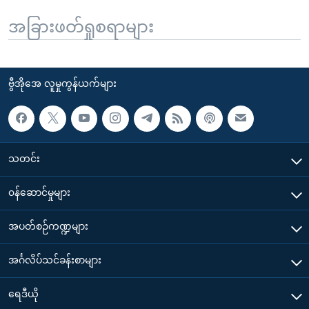
အခြားဖတ်ရှုစရာများ
ဗွီအိုအေ လူမှုကွန်ယက်များ
သတင်း
၀န်ဆောင်မှုများ
အပတ်စဉ်ကဏ္ဍများ
အင်္ဂလိပ်သင်ခန်းစာများ
ရေဒီယို