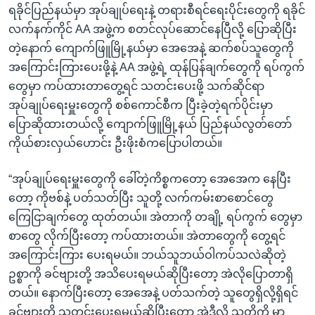
ရခိုင်ပြည်နယ်မှာ အုပ်ချုပ်ရေးနဲ့ တရားစီရင်ရေးပိုင်းတွေကို ရခိုင်
လက်နက်ကိုင် AA အဖွဲ့က စတင်လုပ်ဆောင်နေပြီလို့ ပြောဆိုပြီး
တဲ့နောက် ကျောက်ဖြူမြို့နယ်မှာ အေအေနဲ့ ဆက်စပ်သူတွေကို
အကြောင်းကြားပေးဖို့နဲ့ AA အဖွဲ့ရဲ့ ထုန်ပြန်ချက်တွေကို ရပ်ကွက်
တွေမှာ ကပ်ထားတာတွေ့ရင် သတင်းပေးဖို့ သက်ဆိုင်ရာ
အုပ်ချုပ်ရေးမှူးတွေကို စစ်ကောင်စီက ပြီးခဲ့တဲ့ရက်ပိုင်းမှာ
ပြောဆိုထားတယ်လို့ ကျောက်ဖြူမြို့နယ် ပြည်နယ်လွတ်တော်
ကိုယ်စားလှယ်ဟောင်း ဦးဖိုးစံကပြောပါတယ်။
“အုပ်ချုပ်ရေးမှူးတွေကို ခေါ်တဲ့ကိစ္စကတော့ အေအေက နေပြီး
တော့ ကိုဗစ်နဲ့ ပတ်သတ်ပြီး သူတို့ လက်ကမ်းစာစောင်တွေ
ကြေငြာချက်တွေ ထုတ်တယ်။ အဲတာကို တချို့ ရပ်ကွက် တွေမှာ
စာတွေ လိုက်ပြီးတော့ ကပ်ထားတယ်။ အဲတာတွေကို တွေ့ရင်
အကြောင်းကြား ပေးရမယ်။ ဘယ်သူဘယ်ဝါကပ်သလဲဆိုတဲ့
ဥစ္စာကို ခင်ဗျားတို့ အသိပေးရမယ်ဆိုပြီးတော့ အဲလိုပြောတာရှိ
တယ်။ နောက်ပြီးတော့ အေအေနဲ့ ပတ်သက်တဲ့ သူတွေရှိလို့ရှိရင်
ခင်ဗျားတို့ သတင်းပေးရမယ်ဆိုပြီးတော့ အဲဒီလို သူတို့ကို မှာ