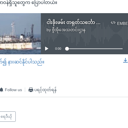
တာဝန်ရှိသူတွေက ပြောပါတယ်။
ငါးခိုးဖမ်း တရုတ်သင်္ဘော အာဂျင်တီးနား ပစ်ခတ်
EMBE
by
ဗွီအိုအေသတင်းဌာန
No media source currently available
0:00
တ်၍ နားဆင်နိုင်ပါသည်။
EMBED
Follow us
ပရင့်ထုတ်ရန်
ရေဒီယို