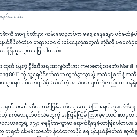
ရုတ်သင်္ဘော
စီးကို အာဂျင်တီးနား ကမ်းစောင့်တပ်က မနေ့ စနေနေ့မှာ ပစ်ခတ်ခဲ
ြင်နယ်နိမိတ်ထဲမှာ တရားမဝင် ငါးဖမ်းနေတဲ့အတွက် အဲ့ဒီလို ပစ်ခတ်ခဲ
တာဝန်ရှိသူတွေက ပြောပါတယ်။
ထုတ်ပြန်တဲ့ ဗွီဒီယိုအရ အာဂျင်တီးနား ကမ်းစောင့်သင်္ဘော Mantil
ang 801" ကို သူ့ရေပိုင်နက်ထဲက ထွက်ခွာသွားဖို့ အသံချဲ့စက်နဲ့ အ
မသွားရင် ပစ်ခတ်ရလိမ့်မယ်ဆိုတဲ့ အသိပေးချက်ကိုလည်း တာဝန်ရှိ
ရုတ်သင်္ဘောဆီက တုန့်ပြန်ချက်တွေတော့ မကြားရပါဘူး။ အဲဒီနေ
်တဲ့ စက်သေနတ်ပစ်သံတွေကို အကြိမ်ကြိမ် ကြားခဲ့ရတာပါ။တရုတ် င
င်လယ်ကွေ့ရဲ့ ၁၉၉ ရေမိုင်အကွာမှာ ရောက်ရှိနေခဲ့တာဖြစ်ပါတယ်။ အခ
 တရုတ် ငါးဖမ်းသင်္ဘော နိုင်ငံတကာပိုင် ရေပြင်နယ်နိမိတ်ထဲ ဆုတ်ခ