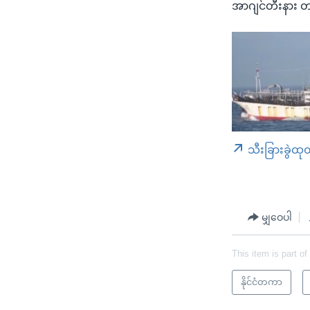
အာဂျင်တီးနား 
သီးခြားခွဲထု
မျှဝေပါ
This item is part of
နိုင်ငံတကာ