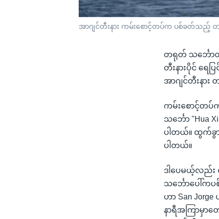
အာဂျင်တီးနား ကမ်းစောင့်တပ်က ပစ်ခတ်သည့် တ
တရုတ် သင်္ဘောတ
တီးနားပိုင် ရေပ
အာဂျင်တီးနား 
ကမ်းစောင့်တပ်က 
သင်္ဘော "Hua Xi
ပါတယ်။ ထွက်ခွာ
ပါတယ်။
ဒါပေမယ့်လည်း တ
သင်္ဘောပေါ်ကပစ
ဟာ San Jorge ပ
နာရီအကြာမှာတော့