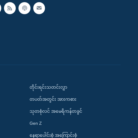
တိုင်းရင်းသတင်းလွှာ
တပတ်အတွင်း အားကစား
သုတစုံလင် အမေရိကန်တခွင်
Gen Z
နေရာပေါင်းစုံ အကြောင်းစုံ