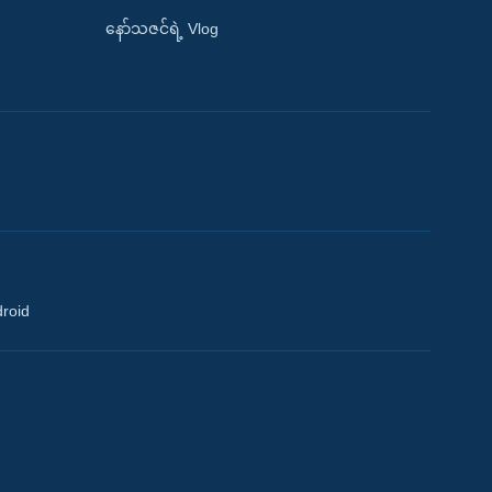
နော်သဇင်ရဲ့ Vlog
droid