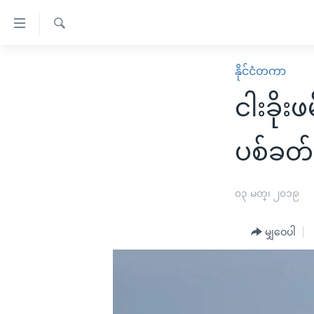
သုံး
ရ
ရှာဖွေ
လွယ်ကူ
မူလစာမျက်နှာ
နိုင်ငံတကာ
ရ
စေ
မြန်မာ
လာ
ငါးခိုး
သည့်
ဒ်
ကမ္ဘာ့သတင်းများ
Link
ဗွီဒီယို
နိုင်ငံတကာ
ပစ်ခတ်
များ
သတင်းလွတ်လပ်ခွင့်
အမေရိကန်
ပင်မ
ရပ်ဝန်းတခု လမ်းတခု အလွန်
တရုတ်
၀၃ မတ္၊ ၂၀၁၉
အကြောင်းအရာ
အင်္ဂလိပ်စာလေ့လာမယ်
အစ္စရေး-ပါလက်စတိုင်း
သို့
မျှဝေပါ
အပတ်စဉ်ကဏ္ဍများ
အမေရိကန်သုံးအီဒီယံ
ကျော်
ကြည့်
ရေဒီယိုနှင့်ရုပ်သံ အချက်အလက်များ
မကြေးမုံရဲ့ အင်္ဂလိပ်စာ
ရေဒီယို
ရန်
ရေဒီယို/တီဗွီအစီအစဉ်
ရုပ်ရှင်ထဲက အင်္ဂလိပ်စာ
တီဗွီ
ပင်မ