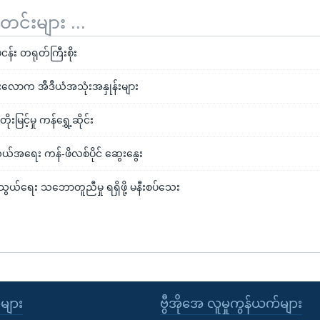
်းများ ...
်ငန်း တရုတ်ကြီးစိုး
လောက အီဒီယံအသုံးအနှုန်းများ
ုးမြင့်မှု ကန်ရွှေ့ဆိုင်း
်အရေး ကန်-ဖိလစ်ပိုင် ဆွေးနွေး
်သွယ်ရေး သဘောတူညီမှု ရရှိဖို့ မနီးစပ်သေး
ုများ
ဗွီအိုအေ လူမှုကွန်ယက်များ