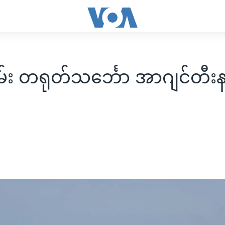
ဖမ်း တရုတ်သင်္ဘော အာဂျင်တီးန