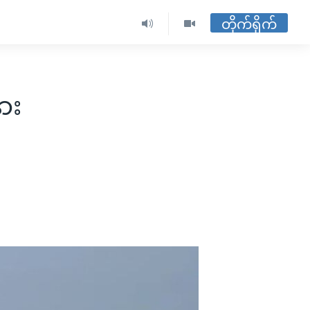
တိုက်ရိုက်
ား