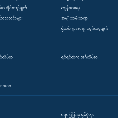
်မာ နှိုင်းယှဉ်ချက်
ကျန်းမာရေး
ပြားသတင်းများ
အမျိုးသမီးကဏ္ဍ
ရိုဟင်ဂျာအရေး မျှော်လင့်ချက်
်္ဂလိပ်စာ
ရုပ်ရှင်ထဲက အင်္ဂလိပ်စာ
၀-၁၀း၀၀
ရေမြေခြားမှ ရုပ်ပုံလွှာ