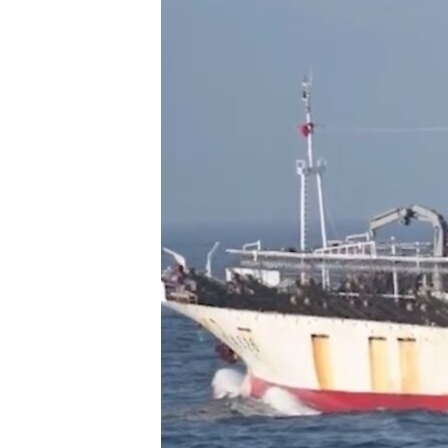
သုတပဒေသာ အင်္ဂလိပ်စာ
အ
ညွန်း
စာမျက်နှာ
သို့
ကျော်
ကြည့်
ရန်
ရှာဖွေ
ရန်
နေရာ
သို့
ကျော်
ရန်