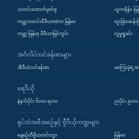
သတင်းထောက်မှတ်စု
ယူကရိန်း၊ မြန
ကမ္ဘာ့သတင်းမီဒီယာထဲက မြန်မာ
ထူးခြားဆန်း
ကမ္ဘာ့ မြန်မာ့ မီဒီယာမြင်ကွင်း
လူမှုရှုခင်း
အင်္ဂလိပ်သင်ခန်းစာများ
အီဒီယံသင်ခန်းစာ
မကြေးမုံရဲ့အင
ရေဒီယို
နံနက်ပိုင်း ၆း၀၀-ရး၀၀
ညပိုင်း ၉း၀
ရုပ်သံအစီအစဉ်နှင့် ဗွီဒီယိုကဏ္ဍများ
နေ့စဉ်တီဗွီသတင်းလွှာ
မြန်မာ