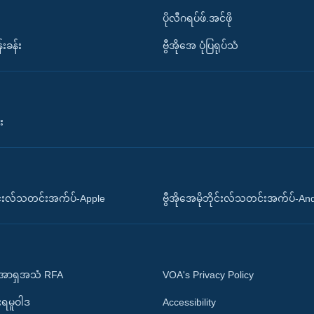
ပိုလီဂရပ်ဖ်.အင်ဖို
်းခန်း
ဗွီအိုအေ ပုံပြရုပ်သံ
း
ိုင်းလ်သတင်းအက်ပ်-Apple
ဗွီအိုအေမိုဘိုင်းလ်သတင်းအက်ပ်-An
 အာရှအသံ RFA
VOA's Privacy Policy
ုးရမူဝါဒ
Accessibility