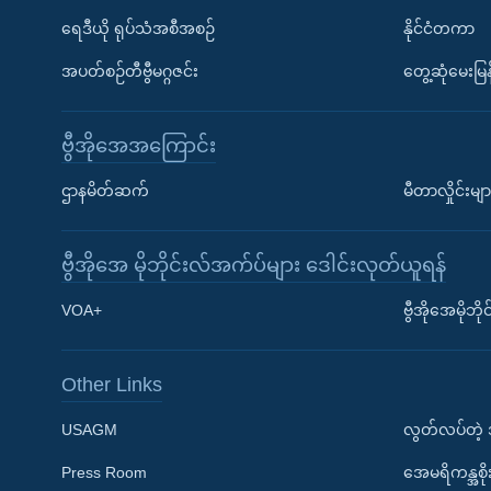
ရေဒီယို ရုပ်သံအစီအစဉ်
နိုင်ငံတကာ
အပတ်စဉ်တီဗွီမဂ္ဂဇင်း
တွေ့ဆုံမေးမြန
ဗွီအိုအေအကြောင်း
ဌာနမိတ်ဆက်
မီတာလှိုင်းမျာ
ဗွီအိုအေ မိုဘိုင်းလ်အက်ပ်များ ဒေါင်းလုတ်ယူရန်
Learning English
VOA+
ဗွီအိုအေမိုဘ
ဗွီအိုအေ လူမှုကွန်ယက်များ
Other Links
USAGM
လွတ်လပ်တဲ့
Press Room
အေမရိကန္အစိ
ဘာသာစကားများ