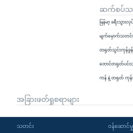
ဆက်စပ်သတင
မြန်မာ့ ခရီးသွားလုပ
မျက်မှောက်သတင်း
တရုတ်သွင်းကုန်ခွန်တိ
တောင်တရုတ်ပင်လယ
ကန် နဲ့ တရုတ် ကုန
အခြားဖတ်ရှုစရာများ
သတင်း
၀န်ဆောင်မှ