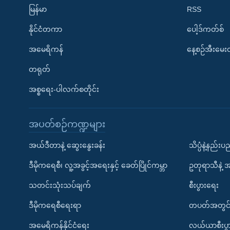
မြန်မာ
RSS
နိုင်ငံတကာ
ပေါ့ဒ်ကတ်စ်
အမေရိကန်
နေ့စဉ်အီးမေ
တရုတ်
အစ္စရေး-ပါလက်စတိုင်း
အပတ်စဉ်ကဏ္ဍများ
အယ်ဒီတာနဲ့ ဆွေးနွေးခန်း
သိပ္ပံနဲ့နည်း
ဒီမိုကရေစီ၊ လူ့အခွင့်အရေးနှင့် ခေတ်ပြိုင်ကမ္ဘာ
ဥတုရာသီနဲ့ 
သတင်းသုံးသပ်ချက်
စီးပွားရေး
ဒီမိုကရေစီရေးရာ
တပတ်အတွင်
အမေရိကန်နိုင်ငံရေး
လယ်ယာစီးပွ