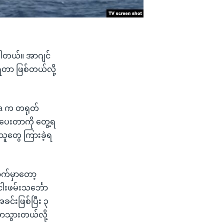
့ပါတယ်။ အာဂျင်
့ရတာ ဖြစ်တယ်လို့
ila က တရုတ်
သိပေးတာကို တွေ့ရ
သူတွေ ကြားခဲ့ရ
ာက်မှာတော့
ါးဖမ်းသင်္ဘော
င်းဖြစ်ပြီး ၃
ွာသွားတယ်လို့