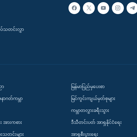
းလ်သတင်းလွှာ
ပညာ
မြန်မာပြည်မှပေးစာ
အနာဂတ်ကမ္ဘာ
မြင်ကွင်းကျယ်မှတ်စုများ
ကမ္ဘာတလွှားခရီးသွား
း အားကစား
ဒီသီတင်းပတ် အာရှနိုင်ငံရေး
ားသတင်းများ
အာရှစီးပွားရေး