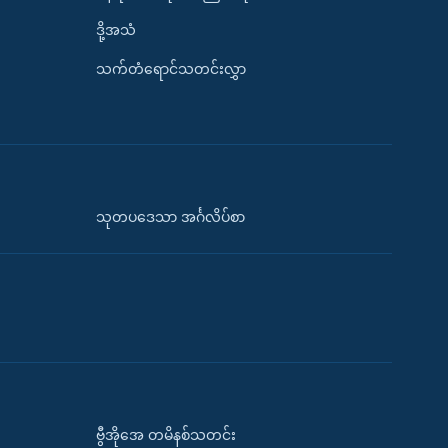
ဒို့အသံ
သက်တံရောင်သတင်းလွှာ
သုတပဒေသာ အင်္ဂလိပ်စာ
ဗွီအိုအေ တမိနစ်သတင်း