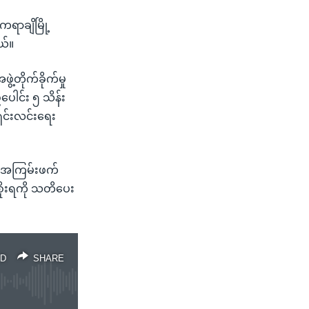
ကရာချိမြို့
ယ်။
တိုက်ခိုက်မှု
ေါင်း ၅ သိန်း
ှင်းလင်းရေး
င် အကြမ်းဖက်
စိုးရကို သတိပေး
D
SHARE