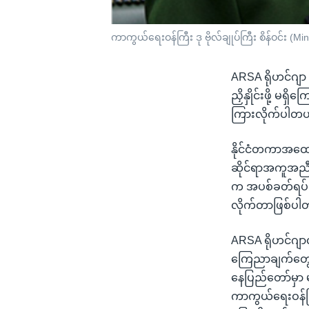
ကာကွယ်ရေးဝန်ကြီး ဒု ဗိုလ်ချုပ်ကြီး စိန်ဝင်း (
ARSA ရိုဟင်ဂျာ
ညှိနှိုင်းဖို့ မရ
ကြားလိုက်ပါတယ
နိုင်ငံတကာအထော
ဆိုင်ရာအကူအညီ
က အပစ်ခတ်ရပ်စဲ
လိုက်တာဖြစ်ပါတ
ARSA ရိုဟင်ဂျာ
ကြေညာချက်တွေန
နေပြည်တော်မှာ 
ကာကွယ်ရေးဝန်ကြ