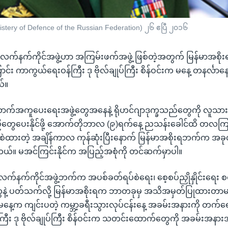
Ministery of Defence of the Russian Federation) ၂၆ ဧပြီ ၂၀၁၆
 လက်နက်ကိုင်အဖွဲ့ဟာ အကြမ်းဖက်အဖွဲ့ ဖြစ်တဲ့အတွက် မြန်မာအစိ
ှိကြောင်း ကာကွယ်ရေးဝန်ကြီး ဒု ဗိုလ်ချုပ်ကြီး စိန်ဝင်းက မနေ့ တနင်္လာ
်။
က်အကူပေးရေးအဖွဲ့တွေအနေနဲ့ ရိုဟင်ဂျာဒုက္ခသည်တွေကို လူသားချ
တွေပေးနိုင်ဖို့ အောက်တိုဘာလ (၉)ရက်နေ့ ညသန်းခေါင်ထိ တလ
ထားတဲ့ အချိန်ကာလ ကုန်ဆုံးပြီးနောက် မြန်မာအစိုးရဘက်က အခုလို 
ယ်။ မအင်ကြင်းနိုင်က အပြည့်အစုံကို တင်ဆက်မှာပါ။
လက်နက်ကိုင်အဖွဲ့ဘက်က အပစ်ခတ်ရပ်စဲရေး၊ စေ့စပ်ညှိုနှိုင်းရေ
ဲ့ ပတ်သက်လို့ မြန်မာအစိုးရက ဘာတခုမှ အသိအမှတ်ပြုထားတာမရှိ
မနေ့က ကျင်းပတဲ့ ကမ္ဘာ့ခရီးသွားလုပ်ငန်းနေ့ အခမ်းအနားကို တက်
ီး ဒု ဗိုလ်ချုပ်ကြီး စိန်ဝင်းက သတင်းထောက်တွေကို အခမ်းအနားအ