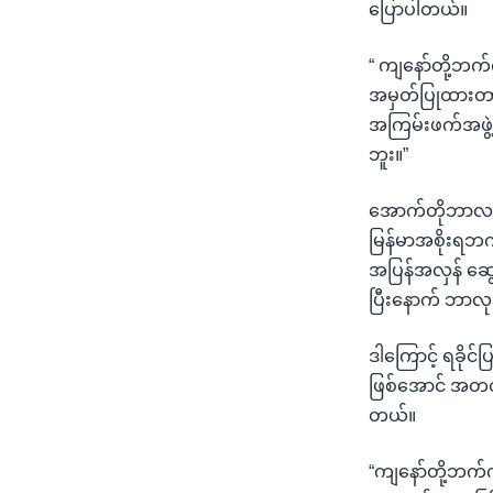
ပြောပါတယ်။
“ ကျနော်တို့ဘက
အမှတ်ပြုထားတာ
အကြမ်းဖက်အဖွဲ့န
ဘူး။”
အောက်တိုဘာလ (၇
မြန်မာအစိုးရဘက်
အပြန်အလှန် ဆွေ
ပြီးနောက် ဘာလု
ဒါကြောင့် ရခိုင်ပ
ဖြစ်အောင် အတတ်န
တယ်။
“ကျနော်တို့ဘက်က