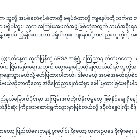
်က သူတို့ အပစ်ခတ်ရပ်စဲတာတို့ မရပ်စဲတာတို့ ကျနေ်ာတို့ ဘက်က 
 မရှိပါဘူး။ သူက အကြမ်းအဖက်အဖွဲ့ဖြစ်တဲ့အတွက် ဘယ်အစိုးရအ
ဲ့ စေ့စပ် ညှိနှိုင်းထားတာ မရှိပါဘူး။ ကျနော်တို့ကလည်း သူတို့ကို
)ရက်နေ့က ထုတ်ပြန်တဲ့ ARSA အဖွဲ့ရဲ့ ကြေညာချက်ထဲမှာတော့ - တချ
က ငြိမ်းချမ်းရေးအတွက် ဆွေးနွေးပြောဆိုချင်တယ်ဆိုရင် သူတို့အန
းနွေးသွားမယ်လို့ ဖော်ပြထားပါတယ်။ ဒါပေမယ့် အပစ်အခတ်ရပ်စဲတ
ပ်မယ်ဆိုတာကိုတော့ အဲဒီကြေညာချက်ထဲမှာ ဖေါ်ပြထားခြင်းမရှိပါဘ
ြည်နယ်မြောက်ပိုင်းမှာ အကြမ်းဖက်တိုက်ခိုက်မှုတွေ ဖြစ်နိုင်ချေ ရှိနေပြ
ိုင်ဆုံး ကြိုးစားဆောင်ရွက်သွားမှာဖြစ်တယ်လို့ ဒုဗိုလ်ချုပ်ကြီး စိ
တော့ ပြည်ထဲရေးဌာနနဲ့ ပူးပေါင်းပြီးတော့ တရားဥပဒေ စိုးမိုးရေး၊