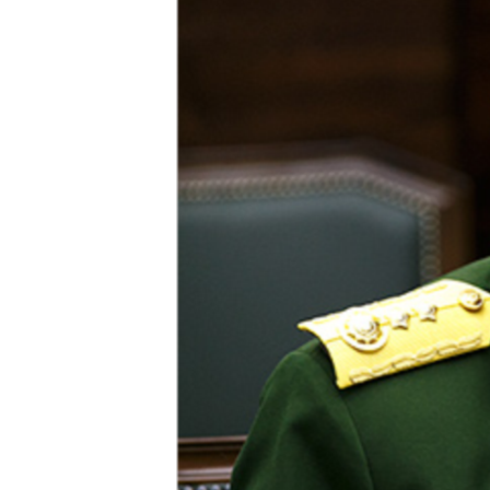
သုတပဒေသာ အင်္ဂလိပ်စာ
အ
ညွန်း
စာမျက်နှာ
သို့
ကျော်
ကြည့်
ရန်
ရှာဖွေ
ရန်
နေရာ
သို့
ကျော်
ရန်