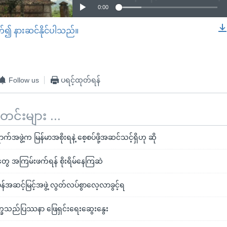
0:00
တ်၍ နားဆင်နိုင်ပါသည်။
EMBED
Follow us
ပရင့်ထုတ်ရန်
်းများ ...
ာက်အဖွဲ့က မြန်မာအစိုးရနဲ့ စေ့စပ်ဖို့အဆင်သင့်ရှိဟု ဆို
ေ အကြမ်းဖက်ရန် စိုးရိမ်နေကြဆဲ
မန်အဆင့်မြင့်အဖွဲ့ လွတ်လပ်စွာလေ့လာခွင့်ရ
ဒုက္ခသည်ပြဿနာ ဖြေရှင်းရေးဆွေးနွေး