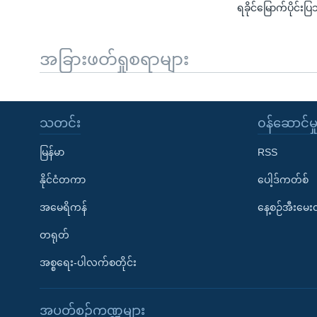
ရခိုင်မြောက်ပိုင်း
အခြားဖတ်ရှုစရာများ
သတင်း
၀န်ဆောင်မှ
မြန်မာ
RSS
နိုင်ငံတကာ
ပေါ့ဒ်ကတ်စ်
အမေရိကန်
နေ့စဉ်အီးမေ
တရုတ်
အစ္စရေး-ပါလက်စတိုင်း
အပတ်စဉ်ကဏ္ဍများ