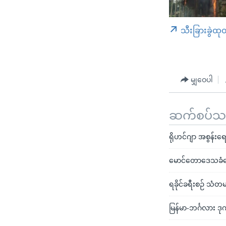
သီးခြားခွဲထု
မျှဝေပါ
ဆက်စပ်သတင
ရိုဟင်ဂျာ အစွန်းရေ
မောင်တောဒေသခံတွ
ရခိုင်ခရီးစဉ် သံတ
မြန်မာ-ဘင်္ဂလား 