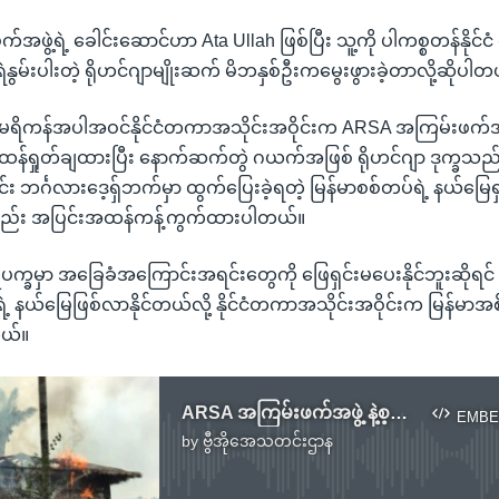
ွဲ့ရဲ့ ခေါင်းဆောင်ဟာ Ata Ullah ဖြစ်ပြီး သူ့ကို ပါကစ္စတန်နိုင်ငံ 
ဲနွမ်းပါးတဲ့ ရိုဟင်ဂျာမျိုးဆက် မိဘနှစ်ဦးကမွေးဖွားခဲ့တာလို့ဆိုပါတ
ိကန်အပါအဝင်နိုင်ငံတကာအသိုင်းအဝိုင်းက ARSA အကြမ်းဖက်အဖွဲ့
န်ထန်ရှုတ်ချထားပြီး နောက်ဆက်တွဲ ဂယက်အဖြစ် ရိုဟင်ဂျာ ဒုက္ခသည်ပ
 ဘင်္ဂလားဒေ့ရှ်ဘက်မှာ ထွက်ပြေးခဲ့ရတဲ့ မြန်မာစစ်တပ်ရဲ့ နယ်မြေရ
လည်း အပြင်းအထန်ကန့်ကွက်ထားပါတယ်။
ိပက္ခမှာ အခြေခံအကြောင်းအရင်းတွေကို ဖြေရှင်းမပေးနိုင်ဘူးဆိုရ
့ နယ်မြေဖြစ်လာနိုင်တယ်လို့ နိုင်ငံတကာအသိုင်းအဝိုင်းက မြန်မာအ
တယ်။
ARSA အကြမ်းဖက်အဖွဲ့ နဲ့စ့စပ်ညှိနှိုင်းခြင်းမပြုနိုင်လို့ ကာကွယ်ရေးဝန်ကြီး ပြောကြား
EMBE
by
ဗွီအိုအေသတင်းဌာန
No media source currently available