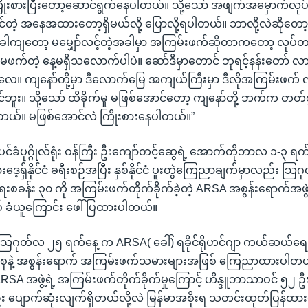
ိုးစားပြီးတော့ဆောင်ရွက်နေပါတယ်။ သို့သော် အဖျက်အမှောက်လုပ
နိုင်တဲ့ အနေအထားတော့ရှိမယ်လို့ ပြောလို့ရပါတယ်။ ဘာလို့လဲဆိုတ
အခါကျတော့ မမျှော်လင့်တဲ့အခါမှာ အကြမ်းဖက်ဆိုတာကတော့ လုပ်တာပ
်းမဖက်တဲ့ နေ့မရှိသလောက်ပါပဲ။ ဆော်ဒီမှာတောင် ဘုရင့်နန်းတော်
 ကျနော်တို့မှာ ဒီလောက်မြေ အကျယ်ကြီးမှာ ဒီလိုအကြမ်းဖက် လု
ိုင်ဘူး။ သို့သော် ထိခိုက်မှု မဖြစ်အောင်တော့ ကျနော်တို့ ဘက်က တတ်
တယ်။ မဖြစ်အောင်လဲ ကြိုးစားနေပါတယ်။”
်ပင်ခံပုဂ္ဂိုလ်ရုံး ဝန်ကြီး ဦးကျော်တင့်ဆွေရဲ့ အောက်တိုဘာလ ၁-၃ ရက
ဒေ့ရှ်နိုင်ငံ ခရီးစဉ်အပြီး နှစ်နိုင်ငံ ပူးတွဲကြေညာချက်မှာလည်း သ
ေးစခန်း ၃၀ ကို အကြမ်းဖက်တိုက်ခိုက်ခဲ့တဲ့ ARSA အစွန်းရောက်အဖွဲ့ကို 
ြစ် ခံယူကြောင်း ဖေါ်ပြထားပါတယ်။
သြဂုတ်လ ၂၅ ရက်နေ့ က ARSA( ခေါ်) ရခိုင်ရိုဟင်ဂျာ ကယ်ဆယ်ရ
စုနဲ့ အစွန်းရောက် အကြမ်းဖက်သမားများအဖြစ် ကြေညာထားပါတယ်
အဖွဲ့ရဲ့ အကြမ်းဖက်တိုက်ခိုက်မှုကြောင့် ဟိန္ဒူဘာသာဝင် ၅၂ ဦး 
 ဦး ပျောက်ဆုံးလျက်ရှိတယ်လို့လဲ မြန်မာအစိုးရ သတင်းထုတ်ပြန်ထ