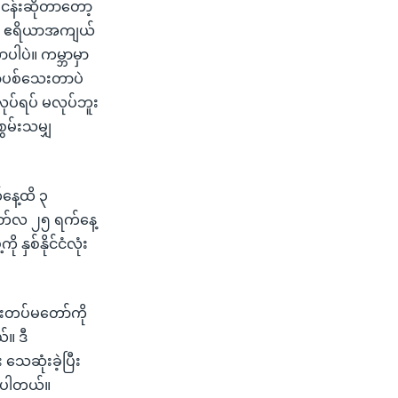
်ငန်းဆိုတာတော့
ော့ ဧရိယာအကျယ်
ါပဲ။ ကမ္ဘာမှာ
 လာပစ်သေးတာပဲ
ပ်ရပ် မလုပ်ဘူး
စွမ်းသမျှ
်နေ့ထိ ၃
ြဂုတ်လ ၂၅ ရက်နေ့
နှစ်နိုင်ငံလုံး
ေးတပ်မတော်ကို
။ ဒီ
သေဆုံးခဲ့ပြီး
ားပါတယ်။