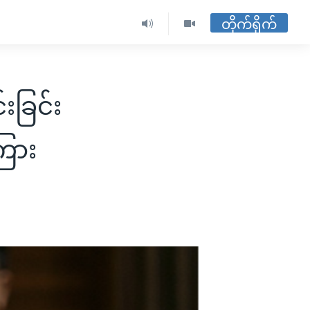
တိုက်ရိုက်
်းခြင်း
ကြား