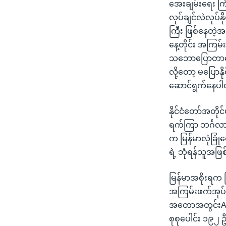
အေးချမ်းရေး ကြ
လုပ်ချင်လဲလုပ်
ကြီး ဖြစ်နေတဲ့
နေ့တိုင်း အကြမ
သဘောပြောတာလေ။
လို့တော့ မပြောန
ဆောင်ရွက်နေပါ
နိုင်ငံတော်အတိုင
ရက်ကြာ ဘင်္ဂလား
က မြန်မာလုံခြုံရ
ရဲ့ ဘုံရန်သူအဖ
မြန်မာအစိုးရက 
အကြမ်းဖက်အုပ်
အတောအတွင်းARSA 
စုစုပေါင်း ၁၉၂