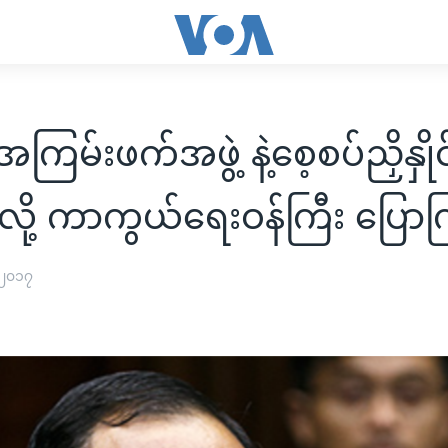
ြမ်းဖက်အဖွဲ့ နဲ့စေ့စပ်ညှိနှိုင
င်လို့ ကာကွယ်ရေးဝန်ကြီး ပြော
 ၂၀၁၇