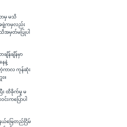
ဘာမှ မသိ
ဖွဲ့ကမှလည်း
 အသိအမှတ်မပြုပါ
ိန်ချိန်မှာ
ေနဲ့
ဲ့ကာလ ကုန်ဆုံး
ူး။
ီး ထိခိုက်မှု မ
န်းဝင်းကပြောပါ
 နယ်မြေတည်ငြိမ်