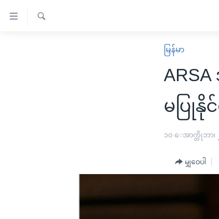
သုံး
ရ
ရှာဖွေ
လွယ်ကူ
မူလစာမျက်နှာ
မြန်မာ
ရ
စေ
မြန်မာ
လာ
ARSA အက
သည့်
ဒ်
ကမ္ဘာ့သတင်းများ
Link
ဗွီဒီယို
နိုင်ငံတကာ
မပြုနို
များ
သတင်းလွတ်လပ်ခွင့်
အမေရိကန်
ပင်မ
ရပ်ဝန်းတခု လမ်းတခု အလွန်
တရုတ်
၁၀ ေအာက္တိုဘာ၊
အကြောင်းအရာ
အင်္ဂလိပ်စာလေ့လာမယ်
အစ္စရေး-ပါလက်စတိုင်း
သို့
မျှဝေပါ
အပတ်စဉ်ကဏ္ဍများ
အမေရိကန်သုံးအီဒီယံ
ကျော်
ကြည့်
ရေဒီယိုနှင့်ရုပ်သံ အချက်အလက်များ
မကြေးမုံရဲ့ အင်္ဂလိပ်စာ
ရေဒီယို
ရန်
ရေဒီယို/တီဗွီအစီအစဉ်
ရုပ်ရှင်ထဲက အင်္ဂလိပ်စာ
တီဗွီ
ပင်မ