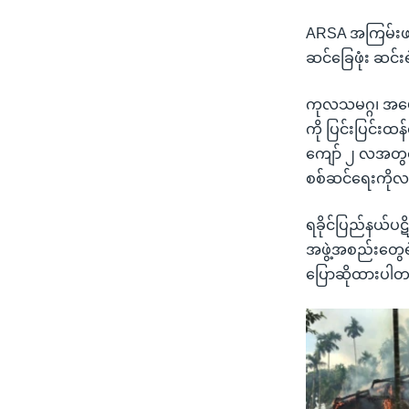
ARSA အကြမ်းဖက်အဖ
ဆင်ခြေဖုံး ဆင်းရ
ကုလသမဂ္ဂ၊ အမေရ
ကို ပြင်းပြင်းထ
ကျော် ၂ လအတွင်း
စစ်ဆင်ရေးကို
ရခိုင်ပြည်နယ်ပဋ
အဖွဲ့အစည်းတွေရဲ
ပြောဆိုထားပါ