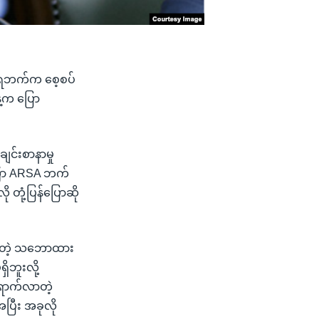
ုးရဘက်က စေ့စပ်
နေ့က ပြော
င်းစာနာမှု
ကြာ ARSA ဘက်
တုံ့ပြန်ပြောဆို
း စတဲ့ သဘောထား
ဘူးလို့
ရောက်လာတဲ့
ပြီး အခုလို