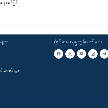
ပြဿနာ ဇစ်မြစ်
ုများ
ဗွီအိုအေ လူမှုကွန်ယက်များ
းလ်သတင်းလွှာ