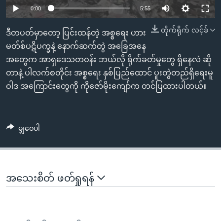
အ
သုတပဒေသာ အင်္ဂလိပ်စာ
0:00
5:55
ညွန်း
Learning English
စာမျက်နှာ
တိုက်ရိုက် လင့်ခ်
ဒီတပတ်မှာတော့ ပြင်းထန်တဲ့ အစ္စရေး ဟား
သို့
ဗွီအိုအေ လူမှုကွန်ယက်များ
မတ်စ်ပဋိပက္ခနဲ့ နောက်ဆက်တွဲ အခြေအနေ
ကျော်
အတွေက အာရှဒေသတဝန်း ဘယ်လို ရိုက်ခတ်မှုတွေ ရှိနေလဲ ဆို
ကြည့်
တာနဲ့ ပါလက်စတိုင်း အစ္စရေး နှစ်ပြည်ထောင် ပူးတွဲတည်ရှိရေးမူ
ရန်
ဝါဒ အကြောင်းတွေကို ကိုဇော်မိုးကျော်က တင်ပြထားပါတယ်။
ဘာသာစကားများ
ရှာဖွေ
ရန်
နေရာ
မျှဝေပါ
သို့
ကျော်
ရန်
အသေးစိတ် ဖတ်ရှုရန်