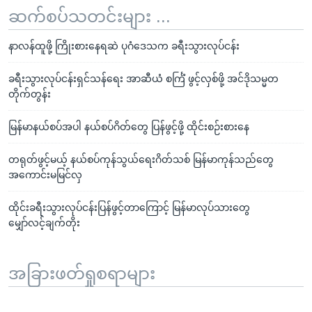
ဆက်စပ်သတင်းများ ...
နာလန်ထူဖို့ ကြိုးစားနေရဆဲ ပုဂံဒေသက ခရီးသွားလုပ်ငန်း
ခရီးသွားလုပ်ငန်းရှင်သန်ရေး အာဆီယံ စင်္ကြံ ဖွင့်လှစ်ဖို့ အင်ဒိုသမ္မတ
တိုက်တွန်း
မြန်မာနယ်စပ်အပါ နယ်စပ်ဂိတ်တွေ ပြန်ဖွင့်ဖို့ ထိုင်းစဉ်းစားနေ
တရုတ်ဖွင့်မယ့် နယ်စပ်ကုန်သွယ်ရေးဂိတ်သစ် မြန်မာကုန်သည်တွေ
အကောင်းမမြင်လှ
ထိုင်းခရီးသွားလုပ်ငန်းပြန်ဖွင့်တာကြောင့် မြန်မာလုပ်သားတွေ
မျှော်လင့်ချက်တိုး
အခြားဖတ်ရှုစရာများ