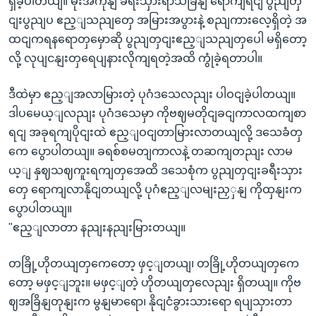
ရှိခဲ့ပါတယျ။ မိုးအကုနျ ခရီးသှားရာသီခြိနျ ရောကျရငျ ပွညျတှ
ငျးပွညျပ ဧည့ျသညျတှေ အမြားအပွားနဲ့ စညျကားလေ့ရှိတဲ့ အ
ထငျကရနရောတှမှောဆို ပွညျတှငျးဧည့ျသညျတှပေါ မရှိတော့
လို့ လုပျငနျးတှရေပျနားလိုကျရတဲ့အထိ ကွုံခဲ့ရတာပါ။
ဒီထဲမှာ ဧည့ျအလာမြားတဲ့ ပုဂံဒသေလညျး ပါဝငျခဲ့ပါတယျ။
ဒါပမေယ့ျလညျး ပုဂံဒသေမှာ ကိုဗဈမတိုငျခငျကာလထကျစာ
ရငျ အခုရကျပိုငျးထဲ ဧည့ျဝငျတာမြားလာတယျလို့ ဒသေခံတှ
ကေ ပွောပါတယျ။ ခရစ်စမတျကာလနဲ့ တဆကျတညျး လာမ
ယ့ျ နှဈသဈကူးရကျတှအေထိ ဒသေစုံက ပွညျတှငျးခရီးသှား
တှေ ရောကျလာနိုငျတယျလို့ ပုဂံဧည့ျလမျးညှှနျ ကိုထှနျးက
ပွောပါတယျ။
"ဧည့ျလာတာ နညျးနညျးမြားတယျ။
တခြို့ဟိုတယျတှကေတော့ ဖှင့ျတယျ၊ တခြို့ဟိုတယျတှကေ
တော့ မဖှင့ျဘူး။ မဖှင့ျတဲ့ ဟိုတယျတှလေညျး ရှိတယျ။ ကိုဗ
ဈအခြိနျတုနျးက မွနျမာရော၊ နိုငျငံခွားသားရော ရပျသှားတာ