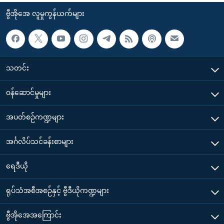
ဗွီအိုအေ လူမှုကွန်ယက်များ
သတင်း
၀န်ဆောင်မှုများ
အပတ်စဉ်ကဏ္ဍများ
အင်္ဂလိပ်သင်ခန်းစာများ
ရေဒီယို
ရုပ်သံအစီအစဉ်နှင့် ဗွီဒီယိုကဏ္ဍများ
ဗွီအိုအေအကြောင်း