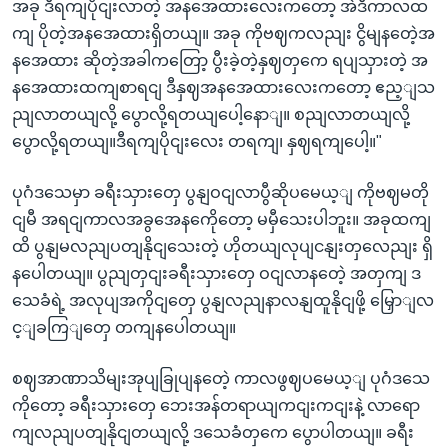
အခု ဒီရကျပိုငျးလာတဲ့ အနအေထားလေးကတော့ အဲဒီကာလထ
ကျ ပိုတဲ့အနအေထားရှိတယျ။ အခု ကိုဗဈကလညျး ငွိမျနတေဲ့အ
နအေထား ဆိုတဲ့အခါကတြော့ ပွီးခဲ့တဲ့နှဈတှကေ ရပျသှားတဲ့ အ
နအေထားထကျစာရငျ ဒီနှဈအနအေထားလေးကတော့ ဧည့ျသ
ညျလာတယျလို့ ပွောလို့ရတယျပေါ့နောျ။ စညျလာတယျလို့
ပွောလို့ရတယျ။ဒီရကျပိုငျးလေး တရကျ၊ နှဈရကျပေါ့။"
ပုဂံဒသေမှာ ခရီးသှားတှေ ပွနျဝငျလာပွီဆိုပမေယ့ျ ကိုဗဈမတို
ငျမီ အရငျကာလအခွအေနကေိုတော့ မမှီသေးပါဘူး။ အခုထကျ
ထိ ပွနျမလညျပတျနိုငျသေးတဲ့ ဟိုတယျလုပျငနျးတှလေညျး ရှိ
နပေါတယျ။ ပွညျတှငျးခရီးသှားတှေ ဝငျလာနတေဲ့ အတှကျ ဒ
သေခံရဲ့ အလုပျအကိုငျတှေ ပွနျလညျနာလနျထူနိုငျဖို့ မြှောျလ
င့ျခကြျတှေ တကျနပေါတယျ။
စဈအာဏာသိမျးအုပျခြုပျနတေဲ့ ကာလဖွဈပမေယ့ျ ပုဂံဒသေ
ကိုတော့ ခရီးသှားတှေ ဘေးအန်တရာယျကငျးကငျးနဲ့ လာရော
ကျလညျပတျနိုငျတယျလို့ ဒသေခံတှကေ ပွောပါတယျ။ ခရီး