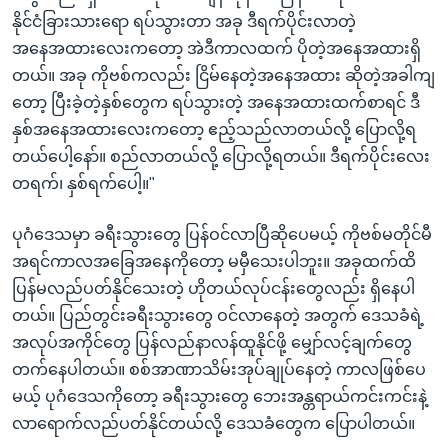
နိုင်ငံခြားသားရော ရပ်သွားတာ အခု ဒီရက်ပိုင်းလာတဲ့
အနေအထားလေးကတော့ အဲဒီကာလထက် ပိုတဲ့အနေအထားရှိ
တယ်။ အခု ကိုဗစ်ကလည်း ငြိမ်နေတဲ့အနေအထား ဆိုတဲ့အခါကျ
တော့ ပြီးခဲ့တဲ့နှစ်တွေက ရပ်သွားတဲ့ အနေအထားထက်စာရင် ဒီ
နှစ်အနေအထားလေးကတော့ ဧည့်သည်လာတယ်လို့ ပြောလို့ရ
တယ်ပေါ့နော်။ စည်လာတယ်လို့ ပြောလို့ရတယ်။ ဒီရက်ပိုင်းလေး
တရက်၊ နှစ်ရက်ပေါ့။"
ပုဂံဒေသမှာ ခရီးသွားတွေ ပြန်ဝင်လာပြီဆိုပေမယ့် ကိုဗစ်မတိုင်မီ
အရင်ကာလအခြေအနေကိုတော့ မမှီသေးပါဘူး။ အခုထက်ထိ
ပြန်မလည်ပတ်နိုင်သေးတဲ့ ဟိုတယ်လုပ်ငန်းတွေလည်း ရှိနေပါ
တယ်။ ပြည်တွင်းခရီးသွားတွေ ဝင်လာနေတဲ့ အတွက် ဒေသခံရဲ့
အလုပ်အကိုင်တွေ ပြန်လည်နာလန်ထူနိုင်ဖို့ မျှော်လင့်ချက်တွေ
တက်နေပါတယ်။ စစ်အာဏာသိမ်းအုပ်ချုပ်နေတဲ့ ကာလဖြစ်ပေ
မယ့် ပုဂံဒေသကိုတော့ ခရီးသွားတွေ ဘေးအန္တရာယ်ကင်းကင်းနဲ့
လာရောက်လည်ပတ်နိုင်တယ်လို့ ဒေသခံတွေက ပြောပါတယ်။