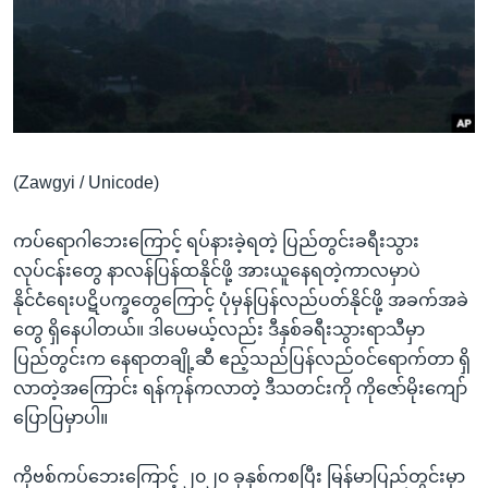
အ
သုတပဒေသာ အင်္ဂလိပ်စာ
ညွန်း
Learning English
စာမျက်နှာ
သို့
ဗွီအိုအေ လူမှုကွန်ယက်များ
ကျော်
ကြည့်
(Zawgyi / Unicode)
ရန်
ဘာသာစကားများ
ရှာဖွေ
ကပ်ရောဂါဘေးကြောင့် ရပ်နားခဲ့ရတဲ့ ပြည်တွင်းခရီးသွား
ရန်
လုပ်ငန်းတွေ နာလန်ပြန်ထနိုင်ဖို့ အားယူနေရတဲ့ကာလမှာပဲ
နေရာ
နိုင်ငံရေးပဋိပက္ခတွေကြောင့် ပုံမှန်ပြန်လည်ပတ်နိုင်ဖို့ အခက်အခဲ
သို့
တွေ ရှိနေပါတယ်။ ဒါပေမယ့်လည်း ဒီနှစ်ခရီးသွားရာသီမှာ
ကျော်
ပြည်တွင်းက နေရာတချို့ဆီ ဧည့်သည်ပြန်လည်ဝင်ရောက်တာ ရှိ
ရန်
လာတဲ့အကြောင်း ရန်ကုန်ကလာတဲ့ ဒီသတင်းကို ကိုဇော်မိုးကျော်
ပြောပြမှာပါ။
ကိုဗစ်ကပ်ဘေးကြောင့် ၂၀၂၀ ခုနှစ်ကစပြီး မြန်မာပြည်တွင်းမှာ