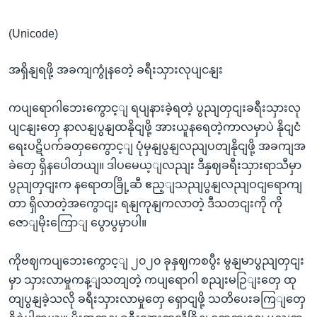
(Unicode)
အရှိနျရဖို့ အခကျကွုံနတေဲ့ ခရီးသှားလုပျငနျး
ကပျရောဂါဘေးကွောင့ျ ရပျနားခဲ့ရတဲ့ ပွညျတှငျးခရီးသှားလု
ပျငနျးတှေ နာလနျပွနျထနိုငျဖို့ အားယူနရေတဲ့ကာလမှာပဲ နိုငျငံ
ရေးပဋိပက်ခတှကွေောင့ျ ပုံမှနျပွနျလညျပတျနိုငျဖို့ အခကျအ
ခဲတှေ ရှိနပေါတယျ။ ဒါပမေယ့ျလညျး ဒီနှဈခရီးသှားရာသီမှာ
ပွညျတှငျးက နရောတခြို့ဆီ ဧည့ျသညျပွနျလညျဝငျရောကျ
တာ ရှိလာတဲ့အကွောငျး ရနျကုနျကလာတဲ့ ဒီသတငျးကို ကို
ဇောျမိုးကြောျ ပွောပွမှာပါ။
ကိုဗဈကပျဘေးကွောင့ျ ၂၀၂၀ ခုနှဈကစပွီး မွနျမာပွညျတှငျး
မှာ သှားလာမှုကန့ျသတျတဲ့ ကပျရောဂါ စညျးမဉြျးတှေ ထု
တျပွနျခဲ့သလို ခရီးသှားလာမှုတှေ ရှောငျဖို့ သတိပေးခကြျတှေ