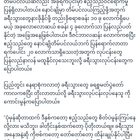
တိမ်ပင်လယ်ဆီလည်း အခုရက်ပိုင်းမှာ ဧည့်သည်ဝင်ရောက်မှု
ပြန်ရှိလာပါတယ်။ နောင်ချိုမှာ တိမ်ပင်လယ်ကြည့်ဖို့အတွက်
ခရီးသွားတွေနားခိုနိုင်ဖို့ တည်းခိုစရာစခန်း ၁၀ ခု လောက်ရှိပေ
မယ့် အခုလောလောဆယ် စခန်း ၄ ခုလောက်သာ ပြန်လည်ပတ်
နိုင်တဲ့ အခြေအနေဖြစ်ပါတယ်။ ဒီဇင်ဘာလဆန်း လောက်ကစပြီး
ဧည့်သည်တွေ နောင်ချိုတိမ်ပင်လယ်ဘက် ပြန်ရောက်လာတာ
ရက်ပေါင်း ၂၀ လောက်သာရှိသေးတဲ့အတွက် လုပ်ငန်းတွေ
ပြန်လည်နာလန် မထူနိုင်လှသေးဘူးလို့ ခရီးသွားလုပ်ငန်းတွေက
ပြောပါတယ်။
ပြည်တွင်း နေရာစုံကလာတဲ့ ခရီးသွားတွေ ခရစ္စမတ်ပွဲတော်
ကာလကစပြီး တိုးလာတယ်လို့ ခရီးသွားလုပ်ငန်းလုပ်နေသူ ကို
ကောင်းမွန်ကပြောပါတယ်။
"ပုံမှန်ဆိုတာထက် ဒီနှစ်ကတော့ ဧည့်သည်တွေ စိတ်ပဲမွန်းကြပ်နေ
လို့လား မသိဘူး၊ ခါတိုင်းနှစ်ထက်တော့ ပိုတိုးတယ်ဗျ။ ခရီးသွား
အနေအနဲ့ဆို ကိုဗစ်ကတော့ တော်တော်တော့ ထိန်းချုပ်နိုင်ပါပြီ။