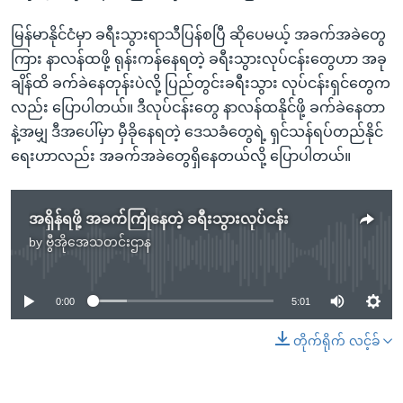
မြန်မာနိုင်ငံမှာ ခရီးသွားရာသီပြန်စပြီ ဆိုပေမယ့် အခက်အခဲတွေ
ကြား နာလန်ထဖို့ ရုန်းကန်နေရတဲ့ ခရီးသွားလုပ်ငန်းတွေဟာ အခု
ချိန်ထိ ခက်ခဲနေတုန်းပဲလို့ ပြည်တွင်းခရီးသွား လုပ်ငန်းရှင်တွေက
လည်း ပြောပါတယ်။ ဒီလုပ်ငန်းတွေ နာလန်ထနိုင်ဖို့ ခက်ခဲနေတာ
နဲ့အမျှ ဒီအပေါ်မှာ မှီခိုနေရတဲ့ ဒေသခံတွေရဲ့ ရှင်သန်ရပ်တည်နိုင်
ရေးဟာလည်း အခက်အခဲတွေရှိနေတယ်လို့ ပြောပါတယ်။
အရှိန်ရဖို့ အခက်ကြုံနေတဲ့ ခရီးသွားလုပ်ငန်း
by
ဗွီအိုအေသတင်းဌာန
No media source currently available
0:00
5:01
တိုက်ရိုက် လင့်ခ်