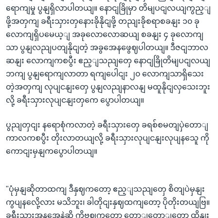
ရောကျမှု ပွနျရှိလာပါတယျ။ နောငျခြိုမှာ တိမျပငျလယျကွည့ျ
ဖို့အတှကျ ခရီးသှားတှနေားခိုနိုငျဖို့ တညျးခိုစရာစခနျး ၁၀ ခု
လောကျရှိပမေယ့ျ အခုလောလောဆယျ စခနျး ၄ ခုလောကျ
သာ ပွနျလညျပတျနိုငျတဲ့ အခွအေနဖွေဈပါတယျ။ ဒီဇငျဘာလ
ဆနျး လောကျကစပွီး ဧည့ျသညျတှေ နောငျခြိုတိမျပငျလယျ
ဘကျ ပွနျရောကျလာတာ ရကျပေါငျး ၂၀ လောကျသာရှိသေး
တဲ့အတှကျ လုပျငနျးတှေ ပွနျလညျနာလနျ မထူနိုငျလှသေးဘူး
လို့ ခရီးသှားလုပျငနျးတှကေ ပွောပါတယျ။
ပွညျတှငျး နရောစုံကလာတဲ့ ခရီးသှားတှေ ခရစ်စမတျပှဲတောျ
ကာလကစပွီး တိုးလာတယျလို့ ခရီးသှားလုပျငနျးလုပျနသေူ ကို
ကောငျးမှနျကပွောပါတယျ။
"ပုံမှနျဆိုတာထကျ ဒီနှဈကတော့ ဧည့ျသညျတှေ စိတျပဲမှနျး
ကွပျနလေို့လား မသိဘူး၊ ခါတိုငျးနှဈထကျတော့ ပိုတိုးတယျဗြ။
ခရီးသှားအနအေနဲ့ဆို ကိုဗဈကတော့ တောျတောျတော့ ထိနျး