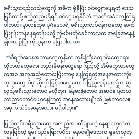
ခရီးသွားဧည့်သည်တွေကို အဓိက မှီခိုပြီး ဝင်ငွေရှာနေရတဲ့ ဒေသ
ဖြစ်တာမို့ ဧည့်သည်မရှိရင် ဝင်ငွေ မရနိုင်ဘဲ အခက်အခဲတွေ့ကြရ
ပါတယ်။ နာလန်ထူစ ပုဂံဒေသရဲ့ ခရီးသွားလုပ်ငန်းကတော့ ဆက်
ပြီးရုန်းကန်နေရတုန်းပဲလို့ ကိုဗစ်မတိုင်ခင်ကာလက အခြေအနေနဲ့
နှိုင်းယှဉ်ပြီး ကိုထွန်းက ပြောပါတယ်။
"အဲဒီရက်အနေအထားတွေတုန်းက ဘုန်းကြီးကျောင်းတွေရော၊
ဟိုတယ်တွေရော၊ တည်းခိုခန်းတွေရော ပြည့်လို့ အိမ်တွေဘာတွေ
ကအစ အကူအညီတောင်းပြီးကာမှ နေကြရတဲ့အနေအထားကို။
ဘုရားတွေထဲမှာဆိုရင် မြန်မာတွေတောင် ပြည့်လွန်းနေလို့ ကမ္ဘာ
လှည့်ခရီးသွားတောင် မလိုဘူး၊ မြန်မာနဲ့တောင် အဆင်ပြေတယ်
ဘာညာတောင်ပြောနေကြတဲ့ အနေအထားမျိုးထိ ဖြစ်တာလေ။
အခုက အဲဒီအနေအထား မရှိပါဘူး။"
ပြည်တွင်းခရီးသွားတွေ အလည်အပတ်များတဲ့ နေရာတွေထဲက
တခုဖြစ်တဲ့ ရှမ်းပြည်မြောက်ပိုင်း၊ နောင်ချိုဒေသက ရှုခင်းလှတဲ့