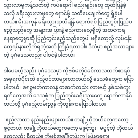
သွားလာမှုကန့်သတ်တဲ့ ကပ်ရောဂါ စည်းမျဉ်းတွေ ထုတ်ပြန်ခဲ့
သလို ခရီးသွားလာမှုတွေ ရှောင်ဖို့ သတိပေးချက်တွေ ရှိခဲ့ပါ
တယ်။ မိုးအကုန် ခရီးသွားရာသီချိန် ရောက်ရင် ပြည်တွင်းပြည်ပ
ဧည့်သည်တွေ အများအပြားနဲ့ စည်ကားလေ့ရှိတဲ့ အထင်ကရ
နေရာတွေမှာဆို ပြည်တွင်းဧည့်သည်တွေပါ မရှိတော့လို့ လုပ်ငန်း
တွေရပ်နားလိုက်ရတဲ့အထိ ကြုံခဲ့ရတာပါ။ ဒီထဲမှာ ဧည့်အလာများ
တဲ့ ပုဂံဒေသလည်း ပါဝင်ခဲ့ပါတယ်။
ဒါပေမယ့်လည်း ပုဂံဒေသမှာ ကိုဗစ်မတိုင်ခင်ကာလထက်စာရင်
အခုရက်ပိုင်းထဲ ဧည့်ဝင်တာများလာတယ်လို့ ဒေသခံတွေက ပြော
ပါတယ်။ ခရစ္စမတ်ကာလနဲ့ တဆက်တည်း လာမယ့် နှစ်သစ်ကူး
ရက်တွေအထိ ဒေသစုံက ပြည်တွင်းခရီးသွားတွေ ရောက်လာနိုင်
တယ်လို့ ပုဂံဧည့်လမ်းညွှန် ကိုထွန်းကပြောပါတယ်။
"ဧည့်လာတာ နည်းနည်းများတယ်။ တချို့ဟိုတယ်တွေကတော့
ဖွင့်တယ်၊ တချို့ဟိုတယ်တွေကတော့ မဖွင့်ဘူး။ မဖွင့်တဲ့ ဟိုတယ်
တွေလည်း ရှိတယ်။ ကိုဗစ်အချိန်တုန်းက မြန်မာရော၊