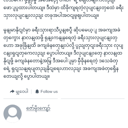
ဖောျပွထားပါတယျ။ ဒီထဲမှာ ထိခိုကျရတဲ့လုပျငနျးတှထေဲ ခရီး
သှားလုပျငနျးလညျး တခုအပါအဝငျဖွဈပါတယျ။
မွနျမာနိုငျငံမှာ ခရီးသှားရာသီပွနျစပွီ ဆိုပမေယ့ျ အခကျအခဲ
တှကွေား နာလနျထဖို့ ရုနျးကနျနရေတဲ့ ခရီးသှားလုပျငနျးတှ
ဟော အခုခြိနျထိ ခကျခဲနတေုနျးပဲလို့ ပွညျတှငျးခရီးသှား လုပျ
ငနျးရှငျတှကေလညျး ပွောပါတယျ။ ဒီလုပျငနျးတှေ နာလနျထ
နိုငျဖို့ ခကျခဲနတောနဲ့အမြှ ဒီအပေါျမှာ မှီခိုနရေတဲ့ ဒသေခံတှ
ရေဲ့ ရှငျသနျရပျတညျနိုငျရေးဟာလညျး အခကျအခဲတှရှေိန
တေယျလို့ ပွောပါတယျ။
မျှဝေပါ
Follow us
ဇော်မိုးကျော်