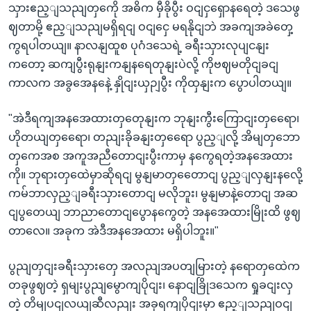
သှားဧည့ျသညျတှကေို အဓိက မှီခိုပွီး ဝငျငှရှောနရေတဲ့ ဒသေဖွ
ဈတာမို့ ဧည့ျသညျမရှိရငျ ဝငျငှေ မရနိုငျဘဲ အခကျအခဲတှေ့
ကွရပါတယျ။ နာလနျထူစ ပုဂံဒသေရဲ့ ခရီးသှားလုပျငနျး
ကတော့ ဆကျပွီးရုနျးကနျနရေတုနျးပဲလို့ ကိုဗဈမတိုငျခငျ
ကာလက အခွအေနနေဲ့ နှိုငျးယှဉျပွီး ကိုထှနျးက ပွောပါတယျ။
"အဲဒီရကျအနအေထားတှတေုနျးက ဘုနျးကွီးကြောငျးတှရေော၊
ဟိုတယျတှရေော၊ တညျးခိုခနျးတှရေော ပွည့ျလို့ အိမျတှဘော
တှကေအစ အကူအညီတောငျးပွီးကာမှ နကွေရတဲ့အနအေထား
ကို။ ဘုရားတှထေဲမှာဆိုရငျ မွနျမာတှတေောငျ ပွည့ျလှနျးနလေို့
ကမ်ဘာလှည့ျခရီးသှားတောငျ မလိုဘူး၊ မွနျမာနဲ့တောငျ အဆ
ငျပွတေယျ ဘာညာတောငျပွောနကွေတဲ့ အနအေထားမြိုးထိ ဖွဈ
တာလေ။ အခုက အဲဒီအနအေထား မရှိပါဘူး။"
ပွညျတှငျးခရီးသှားတှေ အလညျအပတျမြားတဲ့ နရောတှထေဲက
တခုဖွဈတဲ့ ရှမျးပွညျမွောကျပိုငျး၊ နောငျခြိုဒသေက ရှုခငျးလှ
တဲ့ တိမျပငျလယျဆီလညျး အခုရကျပိုငျးမှာ ဧည့ျသညျဝငျ