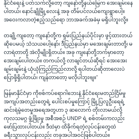
နိုင်ငံရေးနဲ့ ပတ်သက်လို့တော့ ကျနော်တို့နယ်မြေက အေးချမ်းနေ
ပါတယ်၊ နောင်ချိုမြို့လေးနဲ့ အခု တိမ်ပင်လယ်ကျေးရွာပေါ့။
အဝေးကလာတဲ့ဧည့်သည်ရော ဘာအခက်အခဲမှ မရှိပါဘူးလို့။
တချို့ကျတော့ ကျနော်တို့က ရှမ်းပြည်နယ်ပိုင်းမှာ ဖွင့်ထားတယ်
ဆိုပေမယ့် သံသယပေါ့နော်၊ ဒီပြည်နယ်မှာ မအေးချမ်းတာတို့၊ မ
လာရဲတာတို့ အဲလိုမျိုးရှိတယ်။ အခု ကျနော်တို့ဘက်မှာတော့
အေးချမ်းပါတယ်။ တကယ်လို့ လာချင်တယ်ဆိုရင် အေးအေး
ချမ်းချမ်းနဲ့ ယုံယုံကြည်ကြည်လာလို့ ရပါတယ်ဆိုတာလေးပဲ
ပြောဖို့ရှိပါတယ်၊ ကျန်တာတော့ မလိုပါဘူးဗျ။"
မြန်မာနိုင်ငံမှာ ကိုဗစ်ကပ်ရောဂါဘေးနဲ့ နိုင်ငံရေးမတည်ငြိမ်မှု
အကျပ်အတည်းတွေရဲ့ ပေါင်းစပ်မှုကြောင့် မြို့ပြလူဦးရေရဲ့
ဆင်းရဲမွဲတေမှုအရေအတွဟာ ၃ ဆလောက် တိုးလာမယ်လို့
ကုလသမဂ္ဂ ဖွံ့ဖြိုးမှု အစီအစဉ် UNDP ရဲ့ စစ်တမ်းကလည်း
ဖော်ပြထားပါတယ်။ ဒီထဲမှာ ထိခိုက်ရတဲ့လုပ်ငန်းတွေထဲ
ခရီးသွားလုပ်ငန်းလည်း တခုအပါအဝင်ဖြစ်ပါတယ်။