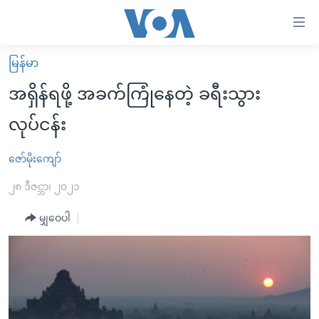
သုံး
ရ
လွယ်ကူ
မြန်မာ
မူလစာမျက်နှာ
စေ
အရှိန်ရဖို့ အခက်ကြုံနေတဲ့ ခရီးသွား
မြန်မာ
သည့်
လုပ်ငန်း
ကမ္ဘာ့သတင်းများ
Link
ဗွီဒီယို
နိုင်ငံတကာ
ဇော်မိုးကျော်
များ
သတင်းလွတ်လပ်ခွင့်
အမေရိကန်
၂၈ ဒီဇင္ဘာ၊ ၂၀၂၁
ပင်မ
ရပ်ဝန်းတခု လမ်းတခု အလွန်
တရုတ်
အကြောင်းအရာ
မျှဝေပါ
သို့
အင်္ဂလိပ်စာလေ့လာမယ်
အစ္စရေး-ပါလက်စတိုင်း
ကျော်
အပတ်စဉ်ကဏ္ဍများ
အမေရိကန်သုံးအီဒီယံ
ကြည့်
ရေဒီယိုနှင့်ရုပ်သံ အချက်အလက်များ
မကြေးမုံရဲ့ အင်္ဂလိပ်စာ
ရေဒီယို
ရန်
ပင်မ
ရေဒီယို/တီဗွီအစီအစဉ်
ရုပ်ရှင်ထဲက အင်္ဂလိပ်စာ
တီဗွီ