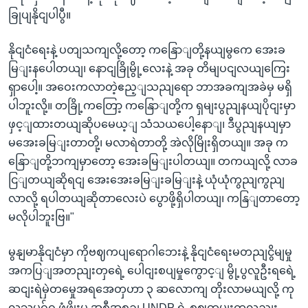
ခြုပျနိုငျပါပွီ။
နိုငျငံရေးနဲ့ ပတျသကျလို့တော့ ကနြောျတို့နယျမွကေ အေးခ
မြျးနပေါတယျ၊ နောငျခြိုမွို့လေးနဲ့ အခု တိမျပငျလယျကြေး
ရှာပေါ့။ အဝေးကလာတဲ့ဧည့ျသညျရော ဘာအခကျအခဲမှ မရှိ
ပါဘူးလို့။ တခြို့ကတြော့ ကနြောျတို့က ရှမျးပွညျနယျပိုငျးမှာ
ဖှင့ျထားတယျဆိုပမေယ့ျ သံသယပေါ့နောျ၊ ဒီပွညျနယျမှာ
မအေးခမြျးတာတို့၊ မလာရဲတာတို့ အဲလိုမြိုးရှိတယျ။ အခု က
နြောျတို့ဘကျမှာတော့ အေးခမြျးပါတယျ။ တကယျလို့ လာခ
ငြျတယျဆိုရငျ အေးအေးခမြျးခမြျးနဲ့ ယုံယုံကွညျကွညျ
လာလို့ ရပါတယျဆိုတာလေးပဲ ပွောဖို့ရှိပါတယျ၊ ကနြျတာတော့
မလိုပါဘူးဗြ။"
မွနျမာနိုငျငံမှာ ကိုဗဈကပျရောဂါဘေးနဲ့ နိုငျငံရေးမတညျငွိမျမှု
အကပြျအတညျးတှရေဲ့ ပေါငျးစပျမှုကွောင့ျ မွို့ပွလူဦးရရေဲ့
ဆငျးရဲမှဲတမှေုအရအေတှဟာ ၃ ဆလောကျ တိုးလာမယျလို့ ကု
လသမဂ်ဂ ဖှံ့ဖွိုးမှု အစီအစဉျ UNDP ရဲ့ စဈတမျးကလညျး