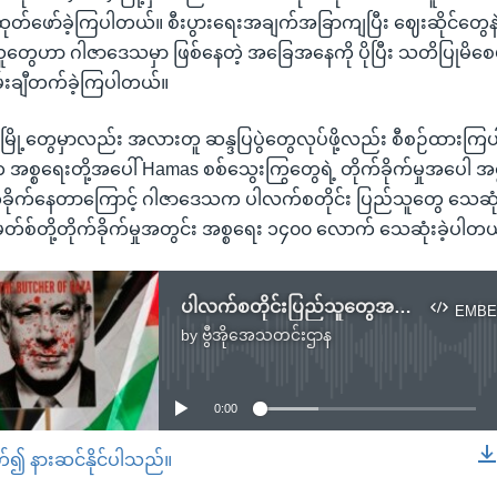
ထုတ်ဖော်ခဲ့ကြပါတယ်။ စီးပွားရေးအချက်အခြာကျပြီး ဈေးဆိုင်တွေနဲ့
ူတွေဟာ ဂါဇာဒေသမှာ ဖြစ်နေတဲ့ အခြေအနေကို ပိုပြီး သတိပြုမိစေဖိ
်းချီတက်ခဲ့ကြပါတယ်။
မြို့တွေမှာလည်း အလားတူ ဆန္ဒပြပွဲတွေလုပ်ဖို့လည်း စီစဉ်ထားကြပါ
အစ္စရေးတို့အပေါ် Hamas စစ်သွေးကြွတွေရဲ့ တိုက်ခိုက်မှုအပေါ
က်ခိုက်နေတာကြောင့် ဂါဇာဒေသက ပါလက်စတိုင်း ပြည်သူတွေ သေဆုံ
စ်တို့တိုက်ခိုက်မှုအတွင်း အစ္စရေး ၁၄၀၀ လောက် သေဆုံးခဲ့ပါတယ
ပါလက်စတိုင်းပြည်သူတွေအတွက် ဘန်ကောက်မှာ ဆန္ဒပြ
EMBE
by
ဗွီအိုအေသတင်းဌာန
No media source currently available
0:00
တ်၍ နားဆင်နိုင်ပါသည်။
EMBED