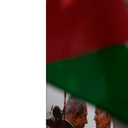
သုတပဒေသာ အင်္ဂလိပ်စာ
အ
ညွန်း
စာမျက်နှာ
သို့
ကျော်
ကြည့်
ရန်
ရှာဖွေ
ရန်
နေရာ
သို့
ကျော်
ရန်