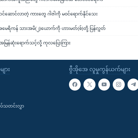
င်ဆောင်လာတဲ့ ကားတွေ ဂါဇါကို မဝင်ရောက်နိုင်သေး
ေရိကန် သားအမိ(၂)ယောက်ကို ဟားမတ်(စ်)တို့ ပြန်လွှတ်
မြန်ဆုံးရောက်သင့်လို့ ကုလပြောကြား
ုများ
ဗွီအိုအေ လူမှုကွန်ယက်များ
းလ်သတင်းလွှာ