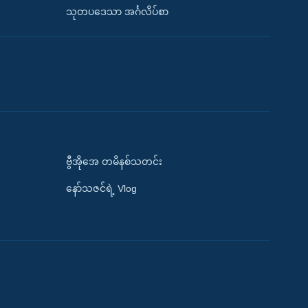
သုတပဒေသာ အင်္ဂလိပ်စာ
ဗွီအိုအေ တမိနစ်သတင်း
နော်သဇင်ရဲ့ Vlog