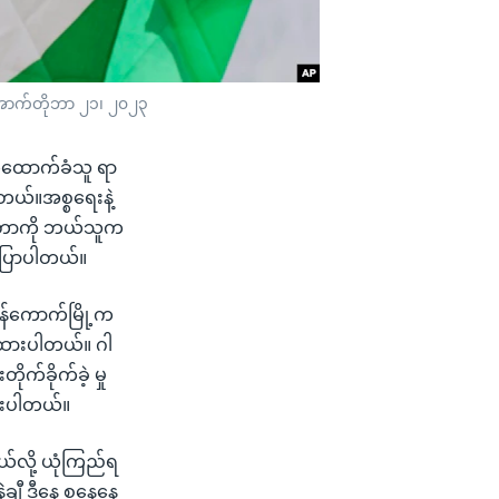
 အောက်တိုဘာ ၂၁၊ ၂၀၂၃
ကိုထောက်ခံသူ ရာ
ပါတယ်။အစ္စရေးနဲ့
နေရတာကို ဘယ်သူက
 ပြောပါတယ်။
န်ကောက်မြို့က
တ်ထားပါတယ်။ ဂါ
်ခိုက်ခဲ့ မှု
ထားပါတယ်။
်လို့ ယုံကြည်ရ
ချီ ဒီနေ့ စနေနေ့