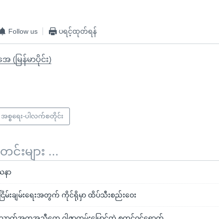
Follow us
ပရင့်ထုတ်ရန်
ုအေ (မြန်မာပိုင်း)
အစ္စရေး-ပါလက်စတိုင်း
်းများ ...
ြဿနာ
ြိမ်းချမ်းရေးအတွက် ကိုင်ရိုမှာ ထိပ်သီးစည်းဝေး
ာက်အကူအညီတွေ ဂါဇာကမ်းမြောင်ထဲ စတင်ဝင်ရောက်