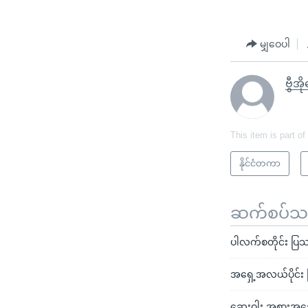
မျှဝေပါ
ဗွီအိ
This item is part of
နိုင်ငံတကာ
ဆက်စပ်သတင
ပါလက်စတိုင်း ပ
အရှေ့အလယ်ပိုင်း င
ဆေးဝါး အစားအသေ