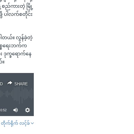
 စည်ကားတဲ့ မြို့
ု့ ပါလက်စတိုင်း
တယ်။ လွန်ခဲ့တဲ့
 အစ္စရေးဘက်က
း ဒုက္ခရောက်နေ
်။
D
SHARE
0:52
တိုက်ရိုက် လင့်ခ်
SHARE