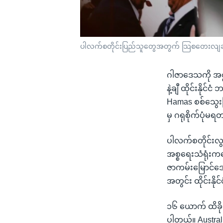
ပါလက်စတိုင်းပြည်သူတွေအတွက် သြစတေးလျဆန္ဒပြပ
ဂါဇာဒေသကို အစ္စ
နဲ့ချီ ထိုင်းနို
Hamas စစ်သွေးက
မှ ဂရုစိုက်ပုံမ
ပါလက်စတိုင်းလ
အစ္စရေးသံရုံးကတ
ဇာကမ်းမြောင်ဒေ
အတွင်း ထိုင်းနိ
၁၆ ယောက် ထိခို
ပါတယ်။ Australia