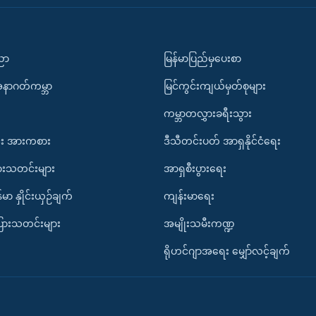
ပညာ
မြန်မာပြည်မှပေးစာ
အနာဂတ်ကမ္ဘာ
မြင်ကွင်းကျယ်မှတ်စုများ
ကမ္ဘာတလွှားခရီးသွား
း အားကစား
ဒီသီတင်းပတ် အာရှနိုင်ငံရေး
ားသတင်းများ
အာရှစီးပွားရေး
်မာ နှိုင်းယှဉ်ချက်
ကျန်းမာရေး
ပြားသတင်းများ
အမျိုးသမီးကဏ္ဍ
ရိုဟင်ဂျာအရေး မျှော်လင့်ချက်