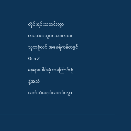
တိုင်းရင်းသတင်းလွှာ
တပတ်အတွင်း အားကစား
သုတစုံလင် အမေရိကန်တခွင်
Gen Z
နေရာပေါင်းစုံ အကြောင်းစုံ
ဒို့အသံ
သက်တံရောင်သတင်းလွှာ