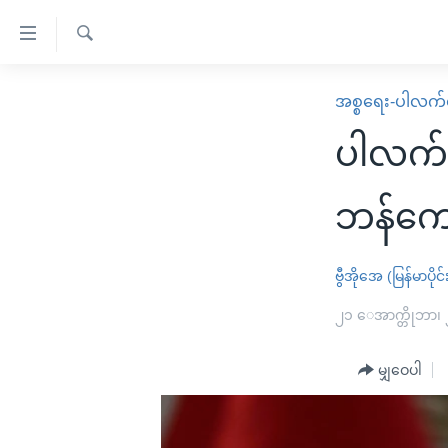
သုံး
ရ
ရှာဖွေ
လွယ်ကူ
မူလစာမျက်နှာ
အစ္စရေး-ပါလက်စ
ရ
စေ
မြန်မာ
လာ
ပါလက်
သည့်
ဒ်
ကမ္ဘာ့သတင်းများ
Link
ဗွီဒီယို
နိုင်ငံတကာ
ဘန်ကော
များ
သတင်းလွတ်လပ်ခွင့်
အမေရိကန်
ပင်မ
ရပ်ဝန်းတခု လမ်းတခု အလွန်
တရုတ်
ဗွီအိုအေ (မြန်မာပိုင်
အကြောင်းအရာ
အင်္ဂလိပ်စာလေ့လာမယ်
အစ္စရေး-ပါလက်စတိုင်း
၂၁ ေအာက္တိုဘာ၊
သို့
အပတ်စဉ်ကဏ္ဍများ
အမေရိကန်သုံးအီဒီယံ
ကျော်
မျှဝေပါ
ကြည့်
ရေဒီယိုနှင့်ရုပ်သံ အချက်အလက်များ
မကြေးမုံရဲ့ အင်္ဂလိပ်စာ
ရေဒီယို
ရန်
ရေဒီယို/တီဗွီအစီအစဉ်
ရုပ်ရှင်ထဲက အင်္ဂလိပ်စာ
တီဗွီ
ပင်မ