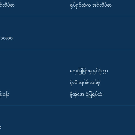
်္ဂလိပ်စာ
ရုပ်ရှင်ထဲက အင်္ဂလိပ်စာ
၀-၁၀း၀၀
ရေမြေခြားမှ ရုပ်ပုံလွှာ
ပိုလီဂရပ်ဖ်.အင်ဖို
်းခန်း
ဗွီအိုအေ ပုံပြရုပ်သံ
း