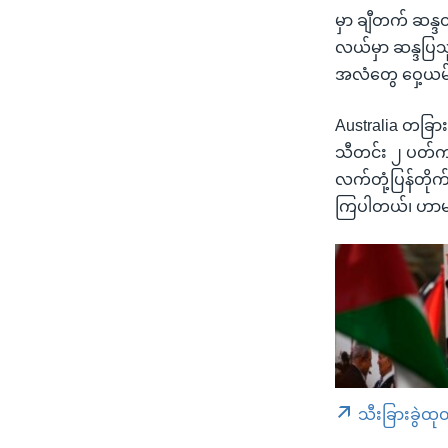
မှာ ချီတက် ဆန္ဒ
လယ်မှာ ဆန္ဒပြသ
အလံတွေ ဝှေ့ယမ
Australia တခြား
သီတင်း ၂ ပတ်က 
လက်တုံ့ပြန်တို
ကြပါတယ်၊ ဟာမတ်
သီးခြားခွဲထု