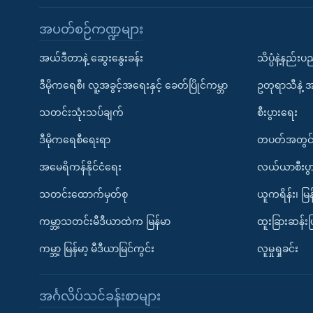
အပတ်စဉ်ကဏ္ဍများ
အယ်ဒီတာနဲ့ ဆွေးနွေးခန်း
သိပ္ပံနဲ့နည်း
ဒီမိုကရေစီ၊ လူ့အခွင့်အရေးနှင့် ခေတ်ပြိုင်ကမ္ဘာ
ဥတုရာသီနဲ့ 
သတင်းသုံးသပ်ချက်
စီးပွားရေး
ဒီမိုကရေစီရေးရာ
တပတ်အတွင်
အမေရိကန်နိုင်ငံရေး
လယ်ယာစီးပွ
သတင်းထောက်မှတ်စု
ယူကရိန်း၊ မြန
ကမ္ဘာ့သတင်းမီဒီယာထဲက မြန်မာ
ထူးခြားဆန်း
ကမ္ဘာ့ မြန်မာ့ မီဒီယာမြင်ကွင်း
လူမှုရှုခင်း
အင်္ဂလိပ်သင်ခန်းစာများ