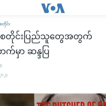
တိုင်း
စတိုင်းပြည်သူတွေအတွက်
က်မှာ ဆန္ဒပြ
း)
 ၂၀၂၃