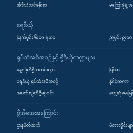
အီဒီယံသင်ခန်းစာ
မကြေးမုံရဲ့အင
ရေဒီယို
နံနက်ပိုင်း ၆း၀၀-ရး၀၀
ညပိုင်း ၉း၀
ရုပ်သံအစီအစဉ်နှင့် ဗွီဒီယိုကဏ္ဍများ
နေ့စဉ်တီဗွီသတင်းလွှာ
မြန်မာ
ရေဒီယို ရုပ်သံအစီအစဉ်
နိုင်ငံတကာ
အပတ်စဉ်တီဗွီမဂ္ဂဇင်း
တွေ့ဆုံမေးမြန
ဗွီအိုအေအကြောင်း
ဌာနမိတ်ဆက်
မီတာလှိုင်းမျာ