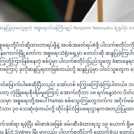
ွဲမှာတွေ့ရတဲ့ အစ္စရေးလ်ဝန်ကြီးချုပ် Benjamin Netanyahu ရဲ့ရုပ်ပုံ၊
ရေးတို့ပိတ်ဆို့ထားတာရပ်ဖို့နဲ့ အပစ်အခတ်ရပ်စဲဖို့ ပါလက်စတိုင်း
င်ငံ ဘန်ကောက်မြို့တော်က အစ္စရေးသံရုံးရှေ့မှာ တောင်းဆို ဆန္ဒပြခဲ့ကြ
ြွတို့ကြားဖြစ်နေတဲ့ စစ်ပွဲမှာ ပါလက်စတိုင်းပြည်သူတွေ ခံစား
ရတာကြောင့် ခုလိုဆန္ဒပြရတာဖြစ်တယ်လို့ ဆန္ဒပြပွဲမှာ ပါဝင်သူတွေက
ွတ်မြောက်ပါစေဆိုပြီးလည်း အော်ဟစ် ကြွေးကြော်ခဲ့ကြပါတယ်။ ဘ
ော့ လုံခြုံရေးစိုးရိမ်မှုကြောင့် အောက်တိုဘာ ၁၈ ရက်နေ့ထဲက ပိ
သမှာ အစ္စရေးတို့အပေါ် Hamas စစ်သွေးကြွတွေဘက်က အငိုက်ဖမ်းတိုက
ုင်ငံသား ၃၀ သေဆုံးခဲ့တယ်လို့ ထိုင်းနိုင်ငံခြားရေးဌာနကအတည်ပြု
က်ဒဏ်ရာ ရခဲ့ပြီး ဓါးစာခံအဖြစ် ဖမ်းဆီးခံထားရသူ ၁၉ ယောက် ရှိမယ
 နိုင်ငံ Sydney မြို့မှာလည်း ပါလက်စတိုင်းကို ထောက်ခံသူ ထောင်နဲ့