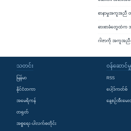
စာနာမှုအကူအညီ တ
ဓားစာခံတွေထဲက အမ
ဂါဇာကို အကူအညီအ
သတင်း
၀န်ဆောင်မှ
မြန်မာ
RSS
နိုင်ငံတကာ
ပေါ့ဒ်ကတ်စ်
အမေရိကန်
နေ့စဉ်အီးမေ
တရုတ်
အစ္စရေး-ပါလက်စတိုင်း