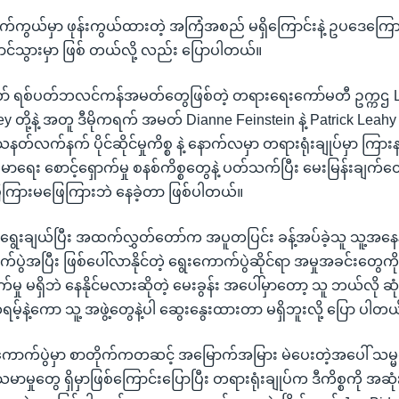
 နောက်ကွယ်မှာ ဖုန်းကွယ်ထားတဲ့ အကြံအစည် မရှိကြောင်းနဲ့ ဥပဒေက
ာင်သွားမှာ ဖြစ် တယ်လို့ လည်း ပြောပါတယ်။
် ရစ်ပတ်ဘလင်ကန်အမတ်တွေဖြစ်တဲ့ တရားရေးကော်မတီ ဥက္ကဌ L
ey တို့နဲ့ အတူ ဒီမိုကရက် အမတ် Dianne Feinstein နဲ့ Patrick Leahy
သေနတ်လက်နက် ပိုင်ဆိုင်မှုကိစ္စ နဲ့ နောက်လမှာ တရားရုံးချုပ်မှာ ကြာ
မာရေး စောင့်ရှောက်မှု စနစ်ကိစ္စတွေနဲ့ ပတ်သက်ပြီး မေးမြန်းချက်တ
ြားမဖြေကြားဘဲ နေခဲ့တာ ဖြစ်ပါတယ်။
ွေးချယ်ပြီး အထက်လွှတ်တော်က အပူတပြင်း ခန့်အပ်ခဲ့သူ သူ့အနေန
ပွဲအပြီး ဖြစ်ပေါ်လာနိုင်တဲ့ ရွေးကောက်ပွဲဆိုင်ရာ အမှုအခင်းတွေကိ
်မှု မရှိဘဲ နေနိုင်မလားဆိုတဲ့ မေးခွန်း အပေါ်မှာတော့ သူ ဘယ်လို ဆု
့်နဲ့ကော သူ့ အဖွဲ့တွေနဲ့ပါ ဆွေးနွေးထားတာ မရှိဘူးလို့ ပြော ပါတယ
းကောက်ပွဲမှာ စာတိုက်ကတဆင့် အမြောက်အမြား မဲပေးတဲ့အပေါ် သမ
မာမှုတွေ ရှိမှာဖြစ်ကြောင်းပြောပြီး တရားရုံးချုပ်က ဒီကိစ္စကို အဆ