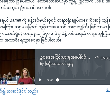
ောနေခဲ့တာ ဖြစ်ပါတယ်။ လောလောဆယ်မှာ သူ့ရဲ့ ပြိုင်ဘက် Joe Bi
မ်းတွေမှာ ဦးဆောင်နေတာပါ။
ယ် Barrett ကို ခန့်အပ်မယ်ဆိုရင် တရားရုံးချုပ်ကရှေးရိုးဆန် ကွ
အကြား ဆဌမ မြောက် ကွန်ဆားဗေးတစ် တရားသူကြီး ဖြစ်လာမှာ ဖ
် ၉ ယောက်ရှိတဲ့ တရားရုံးချုပ်မှာ ၆ မဲ ၃ မဲနဲ့ လစ်ဘရယ် တရားသူကြီ
း အသာစီး ရသွားစေမှာ ဖြစ်ပါတယ်။
ဥပဒေအငြင်းပွားမှုအပေါ်ရပ်တည်ချက်ကို အဆိုပြုခံတရားရုံးချုပ် တရားသူကြီး Barrett ဖြေကြားဖို့ငြင်းဆန်
EMBE
by
ဗွီအိုအေသတင်းဌာန
No media source currently available
0:00
တ်၍ နားဆင်နိုင်ပါသည်။
EMBED