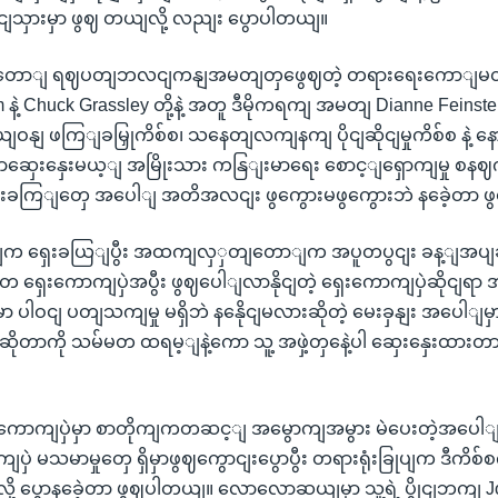
ျသှားမှာ ဖွဈ တယျလို့ လညျး ပွောပါတယျ။
ောျ ရဈပတျဘလငျကနျအမတျတှဖွေဈတဲ့ တရားရေးကောျမတ
နဲ့ Chuck Grassley တို့နဲ့ အတူ ဒီမိုကရကျ အမတျ Dianne Feinstein 
ုယျဝနျ ဖကြျခမြှုကိစ်စ၊ သနေတျလကျနကျ ပိုငျဆိုငျမှုကိစ်စ နဲ့
ွားနာဆှေးနှေးမယ့ျ အမြိုးသား ကနြျးမာရေး စောင့ျရှောကျမှု စနဈ
နျးခကြျတှေ အပေါျ အတိအလငျး ဖွကွေားမဖွကွေားဘဲ နခေဲ့တာ 
ရှေးခယြျပွီး အထကျလှှတျတောျက အပူတပွငျး ခန့ျအပျခဲ့သူ 
ှေးကောကျပှဲအပွီး ဖွဈပေါျလာနိုငျတဲ့ ရှေးကောကျပှဲဆိုငျရာ အ
မှာ ပါဝငျ ပတျသကျမှု မရှိဘဲ နနေိုငျမလားဆိုတဲ့ မေးခှနျး အပေါျ
 ဆိုတာကို သမ်မတ ထရမ့ျနဲ့ကော သူ့ အဖှဲ့တှနေဲ့ပါ ဆှေးနှေးထားတာ မ
ေးကောကျပှဲမှာ စာတိုကျကတဆင့ျ အမွောကျအမွား မဲပေးတဲ့အပ
ှဲ မသမာမှုတှေ ရှိမှာဖွဈကွောငျးပွောပွီး တရားရုံးခြုပျက ဒီကိစ်
့ ပွောနခေဲ့တာ ဖွဈပါတယျ။ လောလောဆယျမှာ သူ့ရဲ့ ပွိုငျဘကျ 