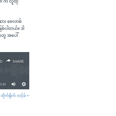
den က လူထု
န်ဆား ဗေးတစ်
ြစ်ပါတယ်။ ဒါ
းတွေ အပေါ်
D
SHARE
1:12
တိုက်ရိုက် လင့်ခ်
SHARE