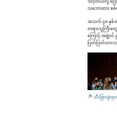
သင့်တယ်လို့ ပြ
သဘောထား စစ်တ
အသက် ၄၈ နှစ်အရွ
တရားသူကြီးတွေ
ကြောင့် အဖွဲ့ဝင
ပြတ်ပြတ်သားသာ
သီးခြားခွဲထု