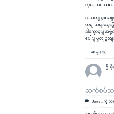
လူထု သဘောထား
အသကျ ၄၈ နှဈအရှ
တဈ တရားသူကွီ
ဒါကွောင့ျ အဖှဲ
ပေါျ ပွတျပွတ
မျှဝေပါ
ဗွီအိ
ဆက်စပ်သတင
Barrett ကို တ
အမေရိကန် တရားရုံ