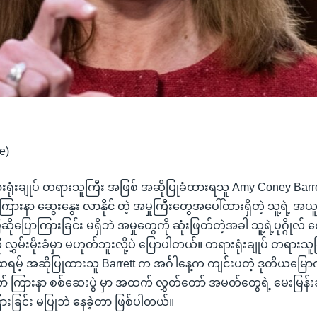
e)
ုံးချုပ် တရားသူကြီး အဖြစ် အဆိုပြုခံထားရသူ Amy Coney Barr
ာ ကြားနာ ဆွေးနွေး လာနိုင် တဲ့ အမှုကြီးတွေအပေါ်ထားရှိတဲ့ သူ့ရဲ့
ပြောကြားခြင်း မရှိဘဲ အမှုတွေကို ဆုံးဖြတ်တဲ့အခါ သူ့ရဲ့ပုဂ္ဂိုလ်
မ်းမိုးခံမှာ မဟုတ်ဘူးလို့ပဲ ပြောပါတယ်။ တရားရုံးချုပ် တရားသူ
ထရမ့် အဆိုပြုထားသူ Barrett က အင်္ဂါနေ့က ကျင်းပတဲ့ ဒုတိယမြေ
ကြားနာ စစ်ဆေးပွဲ မှာ အထက် လွှတ်တော် အမတ်တွေရဲ့ မေးမြန်း
ြားခြင်း မပြုဘဲ နေခဲ့တာ ဖြစ်ပါတယ်။