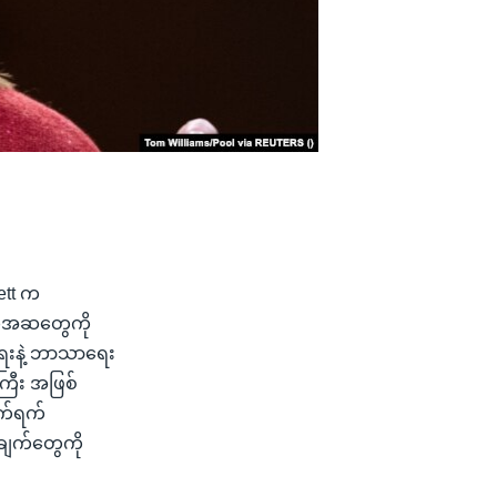
ett က
 အယူအဆတွေကို
 ရေးနဲ့ ဘာသာရေး
ကြီး အဖြစ်
ာက်ရက်
ချက်တွေကို