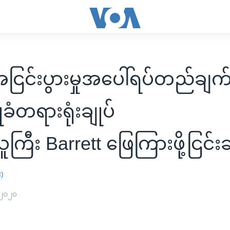
ြင်းပွားမှုအပေါ်ရပ်တည်ချက်
ခံတရားရုံးချုပ်
ြီး Barrett ဖြေကြားဖို့ငြင်း
း)
 ၂၀၂၀