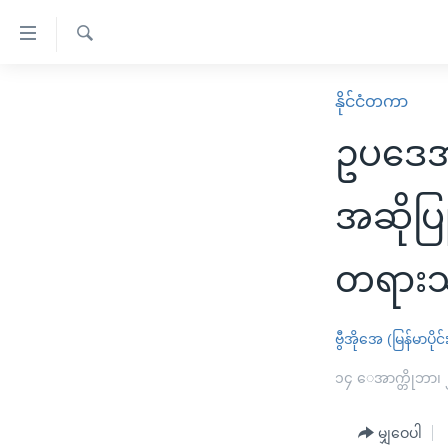
သုံး
ရ
ရှာဖွေ
လွယ်ကူ
မူလစာမျက်နှာ
နိုင်ငံတကာ
ရ
စေ
မြန်မာ
လာ
ဥပဒေအင
သည့်
ဒ်
ကမ္ဘာ့သတင်းများ
Link
ဗွီဒီယို
နိုင်ငံတကာ
အဆိုပြု
များ
သတင်းလွတ်လပ်ခွင့်
အမေရိကန်
ပင်မ
တရားသူက
ရပ်ဝန်းတခု လမ်းတခု အလွန်
တရုတ်
အကြောင်းအရာ
အင်္ဂလိပ်စာလေ့လာမယ်
အစ္စရေး-ပါလက်စတိုင်း
သို့
ဗွီအိုအေ (မြန်မာပိုင်
အပတ်စဉ်ကဏ္ဍများ
အမေရိကန်သုံးအီဒီယံ
ကျော်
ကြည့်
ရေဒီယိုနှင့်ရုပ်သံ အချက်အလက်များ
၁၄ ေအာက္တိုဘာ၊
မကြေးမုံရဲ့ အင်္ဂလိပ်စာ
ရေဒီယို
ရန်
ရေဒီယို/တီဗွီအစီအစဉ်
ရုပ်ရှင်ထဲက အင်္ဂလိပ်စာ
တီဗွီ
ပင်မ
မျှဝေပါ