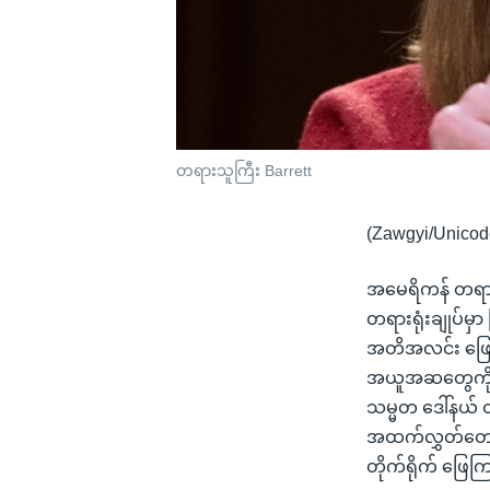
တရားသူကြီး Barrett
(Zawgyi/Unicod
အမေရိကန် တရားရ
တရားရုံးချုပ်မှ
အတိအလင်း ဖြေဆို
အယူအဆတွေကို လွှ
သမ္မတ ဒေါ်နယ် 
အထက်လွှတ်တော် 
တိုက်ရိုက် ဖြေက