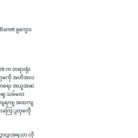
arrett ဖွကွေား
tt က တရားရုံး
ူအဆတှကေို အတိအလ
ဲ့ ဘာသာရေး အယူအဆ
 အဖွဈ သမ်မတ
ွောကျရကျ အထကျ
ျးခကြျတှကေို
ွေောငျးအရသာ လို