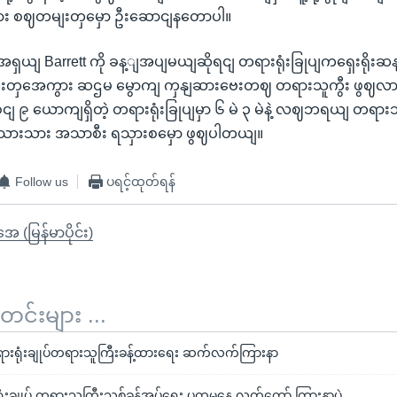
 စဈတမျးတှမှော ဦးဆောငျနတောပါ။
ယျ Barrett ကို ခန့ျအပျမယျဆိုရငျ တရားရုံးခြုပျကရှေးရိုးဆ
းတှအေကွား ဆဌမ မွောကျ ကှနျဆားဗေးတဈ တရားသူကွီး ဖွဈလာ
့ဝငျ ၉ ယောကျရှိတဲ့ တရားရုံးခြုပျမှာ ၆ မဲ ၃ မဲနဲ့ လဈဘရယျ တရား
ျသားသား အသာစီး ရသှားစမှော ဖွဈပါတယျ။
Follow us
ပရင့်ထုတ်ရန်
ုအေ (မြန်မာပိုင်း)
်းများ ...
ရားရုံးချုပ်တရားသူကြီးခန့်ထားရေး ဆက်လက်ကြားနာ
းချုပ် တရားသူကြီးသစ်ခန့်အပ်ရေး ပထမနေ့ လွှတ်တော် ကြားနာပွဲ