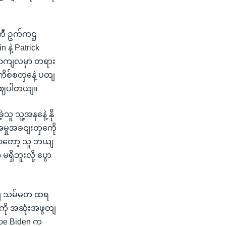
ီ ဥက်ကဌ
နဲ့ Patrick
 နောကျလမှာ တရား
ကိစ်စတှနေဲ့ ပတျ
ဖွဈပါတယျ။
သူ့အနနေဲ့ နို
မှုအခငျးတှကေို
မှာတော့ သူ ဘယျ
ရှိဘူးလို့ ပွော
ေါျ သမ်မတ ထရ
စကို အဆုံးအဖွတျ
Joe Biden က