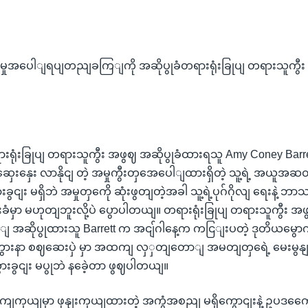
မှုအပေါျရပျတညျခကြျကို အဆိုပွုခံတရားရုံးခြုပျ တရားသူကွီး B
ုံးခြုပျ တရားသူကွီး အဖွဈ အဆိုပွုခံထားရသူ Amy Coney Barre
ာ ဆှေးနှေး လာနိုငျ တဲ့ အမှုကွီးတှအေပေါျထားရှိတဲ့ သူ့ရဲ့ အယ
ွားခွငျး မရှိဘဲ အမှုတှကေို ဆုံးဖွတျတဲ့အခါ သူ့ရဲ့ပုဂ်ဂိုလျ ရေးန
ိုးခံမှာ မဟုတျဘူးလို့ပဲ ပွောပါတယျ။ တရားရုံးခြုပျ တရားသူကွီး
ျ အဆိုပွုထားသူ Barrett က အငျ်ဂါနေ့က ကငြျးပတဲ့ ဒုတိယမ
ားနာ စဈဆေးပှဲ မှာ အထကျ လှှတျတောျ အမတျတှရေဲ့ မေးမွန
ေားခွငျး မပွုဘဲ နခေဲ့တာ ဖွဈပါတယျ။
 နောကျကှယျမှာ ဖုနျးကှယျထားတဲ့ အကွံအစညျ မရှိကွောငျးနဲ့ ဥပဒက