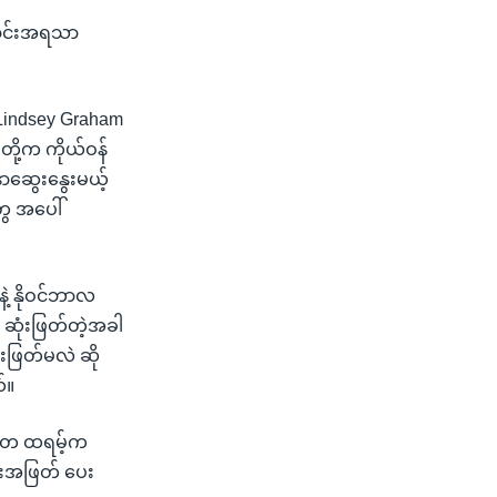
ြောင်းအရသာ
indsey Graham
 တို့က ကိုယ်ဝန်
းနာဆွေးနွေးမယ့်
ွေ အပေါ်
ဲ့ နိုဝင်ဘာလ
ု ဆုံးဖြတ်တဲ့အခါ
ံးဖြတ်မလဲ ဆို
်။
္မတ ထရမ့်က
ုံးအဖြတ် ပေး