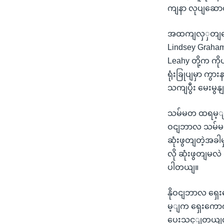
ကျနာ လုပျဆောင
အထကျလှှတျတ
Lindsey Graham 
Leahy တို့က ကိ
ရုံးခြုပျမှာ က
သကျပွီး မေးမွ
သမ်မတ ထရမ့ျက 
ဝငျဘာလ သမ်မတ ရ
ဆုံးဖွတျတဲ့အခါ
လို ဆုံးဖွတျမလဲ
ပါတယျ။
နိုဝငျဘာလ ရှ
မ့ျက ရှေးကောကျပ
ပေးသင့ျတယျလို