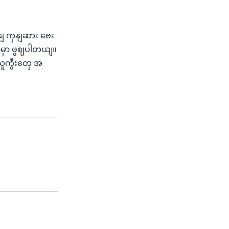
နျ ကှနျဆား ဗေး
မှာ ဖွဈပါတယျ။
သူကွီးတှေ အ