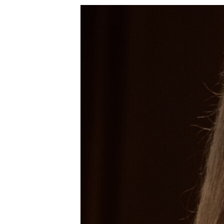
သုတပဒေသာ အင်္ဂလိပ်စာ
အ
ညွန်း
စာမျက်နှာ
သို့
ကျော်
ကြည့်
ရန်
ရှာဖွေ
ရန်
နေရာ
သို့
ကျော်
ရန်