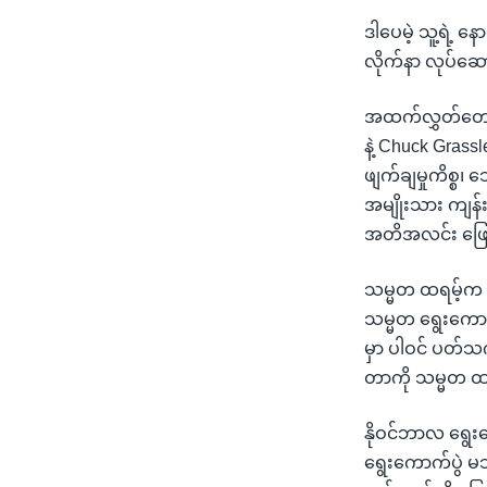
ဒါပေမဲ့ သူ့ရဲ့
လိုက်နာ လုပ်ဆေ
အထက်လွှတ်တော
နဲ့ Chuck Grassl
ဖျက်ချမှုကိစ္စ၊ 
အမျိုးသား ကျန်း
အတိအလင်း ဖြေက
သမ္မတ ထရမ့်က ရ
သမ္မတ ရွေးကောက်
မှာ ပါဝင် ပတ်သက
တာကို သမ္မတ ထရမ
နိုဝင်ဘာလ ရွေ
ရွေးကောက်ပွဲ မသ