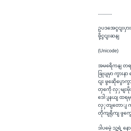
............
ဥပဒအေငွငျးပှား
ဖို့ငွငျးဆနျ
(Unicode)
အမရေိကနျ တရားရ
ခြုပျမှာ ကွားန
ငျး ဖွဆေိုပွောက
တှကေို လှှမျးမ
ဒေါျနယျ ထရမ့
လှှတျတောျ ကွ
တိုကျရိုကျ ဖွကွ
ဒါပမေဲ့ သူ့ရဲ့