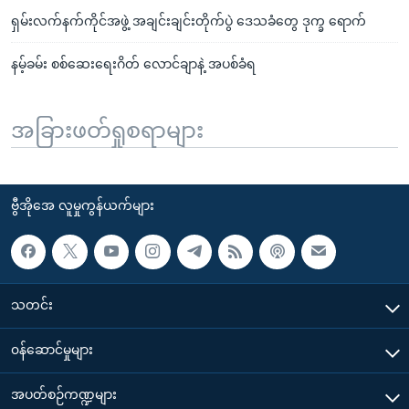
ရှမ်းလက်နက်ကိုင်အဖွဲ့ အချင်းချင်းတိုက်ပွဲ ဒေသခံတွေ ဒုက္ခ ရောက်
နမ့်ခမ်း စစ်ဆေးရေးဂိတ် လောင်ချာနဲ့ အပစ်ခံရ
အခြားဖတ်ရှုစရာများ
ဗွီအိုအေ လူမှုကွန်ယက်များ
သတင်း
၀န်ဆောင်မှုများ
အပတ်စဉ်ကဏ္ဍများ