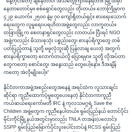
“ နေ့တိုင်းတော့ ချနေတာပဲ၊ အသံတွေကြားနေရတာ။ မြို့ထဲမှာ
နေတာတောင်မှ။ စစ်ရှောင်တွေလည်း တိုးတယ်။ ဘောကြိုမှာက
၄၂၉ ယောက်။ ၂၅၀၀ နဲ့မှ ၇၀ ကျော်ရှိတယ်ရှင့်။ စားရေးသောက်
ရေးတွေက လူမှုရေး၊ပရဟိတအဖွဲ့တွေလည်း လာကူတယ်။
တခြားမြို့က စေတနာရှင်တွေလည်း လာတယ်။ ပြီးရင် NGO
အဖွဲ့ကလည်း မိသားစုသုံး ပစ္စည်းတွေ၊ စားနပ်ရိက္ခာတွေ တစ်
ပတ်ပြည့်တာနဲ့ သူတို့ မဖူလုံဘူးဆို ပြန်လာချ ပေးတဲ့ အတွက်
စားနပ်ရိက္ခာတော့ လောက်တယ်လို့ ပြောရမှာ။ သူတို့ လိုအပ်တာ
တွေကတော့ စောင်တွေ၊ အနွေးထည် တွေပေါ့နော်။ ဒီအချိန်
ကတော့ အဲလိုမျိုးပေါ့။”
နိုင်ငံတကာအဖွဲ့အစည်းတွေအနေနဲ့ အရင်ထဲက လူသားချင်း
ဆိုင်ရာ ကူညီထောက်ပံ့မှုတွေပေးနေတဲ့ နိုင်ငံတကာကူညီ
ကယ်ဆယ်ရေးကော်မတီ IRC နဲ့ ကုလသမဂ္ဂရဲ့ Save the
Children အဖွဲ့တွေက ကူညီနေပါတယ်။ ရှမ်းပြည်နယ် တောင်ပိုင်း
မိုင်းကိုင်မြို့နယ်အတွင်းမှာလည်း TNLA တအန်း(ပလောင်)၊
SSPP ရှမ်းပြည်မြောက်ပိုင်းပူးပေါင်းတပ်နဲ့ RCSS ရှမ်းပြည်