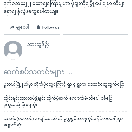
ဒုက်ခသညျ ၂ ထောငျကြောျဟာ မိုငျးကိုငျမွို့ပေါျမှာ တိမျး
ရှောငျ ခိုလှုံနကွေရပါတယျ။
မျှဝေပါ
Follow us
သားညွန့်ဦး
ဆက်စပ်သတင်းများ ...
မူဆယ်မြို့နယ်မှာ တိုက်ပွဲတွေကြောင့် ရွာ ၄ ရွာက ဒေသခံတွေထွက်ပြေး
တိုင်းရင်းသားတပ်ဖွဲ့ချင်း တိုက်ပွဲဆက် ကျောက်မဲ-သီပေါ စစ်ပြေး
ဒုက္ခသည် ဦးရေတိုး
တအန်း(ပလောင်) အမျိုးသားပါတီ ဥက္ကဋ္ဌမိသားစု မိုင်းကိုင်လမ်းခရီးမှာ
ပျောက်ဆုံး