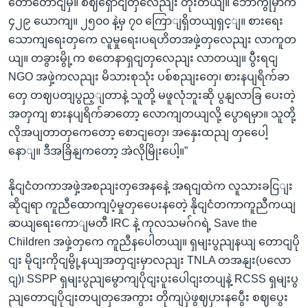
တောတောငျမှ။ စဈရှောငျတှလေညျး တိုးတယျ။ ဘောကွိုမှာက
၄၂၉ ယောကျ။ ၂၅၀၀ နဲ့မှ ၇၀ ကြောျရှိတယျရှင့ျ။ စားရေး
သောကျရေးတှကေ လူမှုရေး၊ပရဟိတအဖှဲ့တှလေညျး လာကူတ
ယျ။ တခွားမွို့က စတေနာရှငျတှလေညျး လာတယျ။ ပွီးရငျ
NGO အဖှဲ့ကလညျး မိသားစုသုံး ပစ်စညျးတှေ၊ စားနပျရိက်ခာ
တှေ တဈပတျပွည့ျတာနဲ့ သူတို့ မဖူလုံဘူးဆို ပွနျလာခြ ပေးတဲ့
အတှကျ စားနပျရိက်ခာတော့ လောကျတယျလို့ ပွောရမှာ။ သူတို့
လိုအပျတာတှကေတော့ စောငျတှေ၊ အနှေးထညျ တှပေေါ့
နောျ။ ဒီအခြိနျကတော့ အဲလိုမြိုးပေါ့။”
နိုငျငံတကာအဖှဲ့အစညျးတှအေနနေဲ့ အရငျထဲက လူသားခငြျး
ဆိုငျရာ ကူညီထောကျပံ့မှုတှပေေးနတေဲ့ နိုငျငံတကာကူညီကယျ
ဆယျရေးကောျမတီ IRC နဲ့ ကုလသမဂ်ဂရဲ့ Save the
Children အဖှဲ့တှကေ ကူညီနပေါတယျ။ ရှမျးပွညျနယျ တောငျပို
ငျး မိုငျးကိုငျမွို့နယျအတှငျးမှာလညျး TNLA တအနျး(ပလော
ငျ)၊ SSPP ရှမျးပွညျမွောကျပိုငျးပူးပေါငျးတပျနဲ့ RCSS ရှမျးပွ
ညျတောငျပိုငျးတပျတှအေကွား တိုကျပှဲဖွဈပှားနပွေီး စဈပွေး