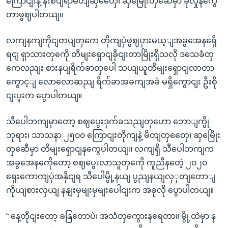
ကြောငျးနဲ့ နီးစပျရာမိတျဆှတှေေ၊ ဆှမြေိုးတှဆေီမှာ ခိုလှုံနကွေ
တာဖွဈပါတယျ။
လကျနကျကိုငျတပျတှကေ တိုကျပှဲဖွဈပှားမယ့ျအခွအေနရှေိ
ရငျ ရှာသားတှကေို တိမျးရှောငျခိုငျးတာမြိုးရှိသလို ဒသေခံတှ
ကေလညျး စားနပျရိက်ခာတှပေါ သယျယူတိမျးရှောငျလာတာ
ကွောင့ျ လောလောဆညျ ရိက်ခာအခကျအခဲ မရှိကွောငျး ဦးစို
ငျးပူးက ပွောပါတယျ။
သီပေါဘကျမှာတော့ စဈပွေးဒုက်ခသညျတှဟော ဘောျကွို
ဘုရား၊ သာသနာ ၂၅၀၀ ကြောငျးတိုကျနဲ့ မိတျတှတှေေ၊ ဆှမြေိုး
တှဆေီမှာ တိမျးရှောငျနကွေပါတယျ။ လကျရှိ သီပေါဘကျက
အခွအေနကေိုတော့ စဈပွေးလာသူတှကေို ကူညီနတေဲ့ ၂၀၂၀
ရှေးကောကျပှဲအနိုငျရ သီပေါမွို့နယျ ပွညျနယျလှှတျတောျ
ကိုယျစားလှယျ နနျးမှမျးမှမျးပေါငျးက အခုလို ပွောပါတယျ။
“ နေ့တိုငျးတော့ ခနြတောပဲ၊ အသံတှကွေားနရေတာ။ မွို့ထဲမှာ န