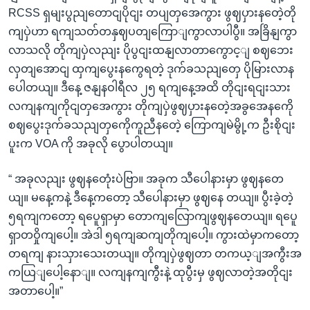
RCSS ရှမျးပွညျတောငျပိုငျး တပျတှအေကွား ဖွဈပှားနတေဲ့တို
ကျပှဲဟာ ရကျသတ်တနှဈပတျကြောျကွာလာပါပွီ။ အခြိနျကွာ
လာသလို တိုကျပှဲလညျး ပိုပွငျးထနျလာတာကွောင့ျ စဈဘေး
လှတျအောငျ ထှကျပွေးနကွေရတဲ့ ဒုက်ခသညျတှေ ပိုမြားလာန
ပေါတယျ။ ဒီနေ့ ဇနျနဝါရီလ ၂၅ ရကျနေ့အထိ တိုငျးရငျးသား
လကျနကျကိုငျတှအေကွား တိုကျပှဲဖွဈပှားနတေဲ့အခွအေနကေို
စဈပွေးဒုက်ခသညျတှကေိုကူညီနတေဲ့ ကြောကျမဲမွို့က ဦးစိုငျး
ပူးက VOA ကို အခုလို ပွောပါတယျ။
“ အခုလညျး ဖွဈနတေုံးပဲဗြာ။ အခုက သီပေါနားမှာ ဖွဈနတေ
ယျ။ မနေ့ကနဲ့ ဒီနေ့ကတော့ သီပေါနားမှာ ဖွဈနေ တယျ။ ပွီးခဲ့တဲ့
၅ရကျကတော့ ရပေူရှာမှာ တောကျလြောကျဖွဈနတေယျ။ ရပေူ
ရှာတဝှိုကျပေါ့။ အဲဒါ ၅ရကျဆကျတိုကျပေါ့။ ကွားထဲမှာကတော့
တရကျ နားသှားသေးတယျ။ တိုကျပှဲဖွဈတာ တကယ့ျအကွီးအ
ကယြျပေါ့နောျ။ လကျနကျကွီးနဲ့ ထုပွီးမှ ဖွဈလာတဲ့အတိုငျး
အတာပေါ့။”