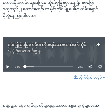
တောင်ပိုင်းတပ်တွေအကြား တိုက်ပွဲဖြစ်ပွားနေပြီး စစ်ပြေး
ဒုက္ခသည် ၂ ထောင်ကျော်ဟာ မိုင်းကိုင်မြို့ပေါ်မှာ တိမ်းရှောင်
ခိုလှုံနေကြရပါတယ်။
...........................................................................................
ရှမ်းပြည်မြောက်ပိုင်း တိုင်းရင်းသားလက်နက်ကိုင်တွေအကြားတိုက်ပွဲပြင်းထန်
by
ဗွီအိုအေသတင်းဌာန
No media source currently available
0:00
2:52
တိုက်ရိုက် လင့်ခ်
ရှမျးပွညျမွောကျပိုငျး တိုငျးရငျးသားလကျနကျကိုငျတှအေ