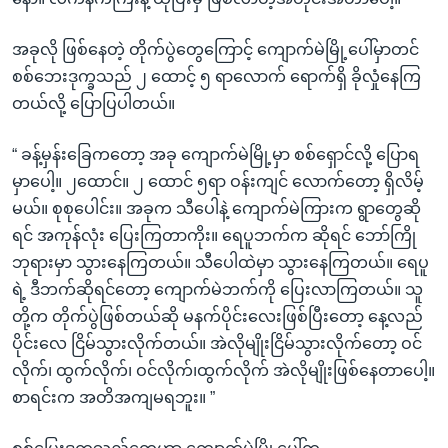
အခုလို ဖြစ်နေတဲ့ တိုက်ပွဲတွေကြောင့် ကျောက်မဲမြို့ပေါ်မှာတင်
စစ်ဘေးဒုက္ခသည် ၂ ထောင့် ၅ ရာလောက် ရောက်ရှိ ခိုလှုံနေကြ
တယ်လို့ ပြောပြပါတယ်။
“ ခန့်မှန်းခြေကတော့ အခု ကျောက်မဲမြို့မှာ စစ်ရှောင်လို့ ပြောရ
မှာပေါ့။ ၂ထောင်။ ၂ ထောင် ၅ရာ ဝန်းကျင် လောက်တော့ ရှိလိမ့်
မယ်။ စုစုပေါင်း။ အခုက သီပေါနဲ့ ကျောက်မဲကြားက ရွာတွေဆို
ရင် အကုန်လုံး ပြေးကြတာကိုး။ ရေပူဘက်က ဆိုရင် ဘော်ကြို
ဘုရားမှာ သွားနေကြတယ်။ သီပေါထဲမှာ သွားနေကြတယ်။ ရေပူ
ရဲ့ ဒီဘက်ဆိုရင်တော့ ကျောက်မဲဘက်ကို ပြေးလာကြတယ်။ သူ
တို့က တိုက်ပွဲဖြစ်တယ်ဆို မနက်ပိုင်းလေးဖြစ်ပြီးတော့ နေ့လည်
ပိုင်းလေ ငြိမ်သွားလိုက်တယ်။ အဲလိုမျိုးငြိမ်သွားလိုက်တော့ ဝင်
လိုက်၊ ထွက်လိုက်၊ ဝင်လိုက်၊ထွက်လိုက် အဲလိုမျိုးဖြစ်နေတာပေါ့။
စာရင်းက အတိအကျမရဘူး။ ”