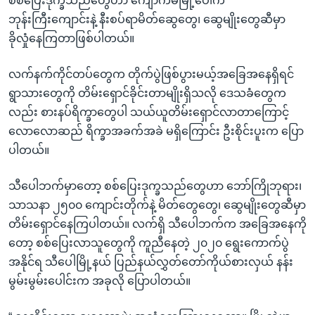
စစ်ပြေးဒုက္ခသည်တွေဟာ ကျောက်မဲမြို့ပေါ်က
ဘုန်းကြီးကျောင်းနဲ့ နီးစပ်ရာမိတ်ဆွေတွေ၊ ဆွေမျိုးတွေဆီမှာ
ခိုလှုံနေကြတာဖြစ်ပါတယ်။
လက်နက်ကိုင်တပ်တွေက တိုက်ပွဲဖြစ်ပွားမယ့်အခြေအနေရှိရင်
ရွာသားတွေကို တိမ်းရှောင်ခိုင်းတာမျိုးရှိသလို ဒေသခံတွေက
လည်း စားနပ်ရိက္ခာတွေပါ သယ်ယူတိမ်းရှောင်လာတာကြောင့်
လောလောဆည် ရိက္ခာအခက်အခဲ မရှိကြောင်း ဦးစိုင်းပူးက ပြော
ပါတယ်။
သီပေါဘက်မှာတော့ စစ်ပြေးဒုက္ခသည်တွေဟာ ဘော်ကြိုဘုရား၊
သာသနာ ၂၅၀၀ ကျောင်းတိုက်နဲ့ မိတ်တွေတွေ၊ ဆွေမျိုးတွေဆီမှာ
တိမ်းရှောင်နေကြပါတယ်။ လက်ရှိ သီပေါဘက်က အခြေအနေကို
တော့ စစ်ပြေးလာသူတွေကို ကူညီနေတဲ့ ၂၀၂၀ ရွေးကောက်ပွဲ
အနိုင်ရ သီပေါမြို့နယ် ပြည်နယ်လွှတ်တော်ကိုယ်စားလှယ် နန်း
မွမ်းမွမ်းပေါင်းက အခုလို ပြောပါတယ်။