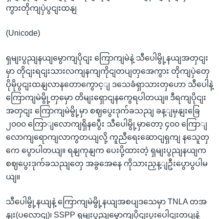
ကွားတိုကျပှဲပွငျးထနျ
(Unicode)
ရှမျးပွညျနယျမွောကျပိုငျး ကြောကျမဲနဲ့ သီပေါမွို့နယျအတှငျး
မှာ တိုငျးရငျးသားလကျနကျကိုငျတပျတှအေကွား တိုကျပှဲတှေ
ပိုမိုပွငျးထနျလာနတောကွောင့ျ ဒသေခံရှာသားတှဟော သီပေါနဲ့
ကြောကျမဲမွို့တှမှော တိမျးရှောငျနကွေရပါတယျ။ ဒီရကျပိုငျး
အတှငျး ကြောကျမဲမွို့မှာ စဈပွေးဒုက်ခသညျ ခန့ျမှနျးခြေ
၂၀၀၀ ကြောျလောကျရှိနပွေီး သီပေါမွို့မှာတော့ ၄၀၀ ကြောျ
လောကျရောကျလာကွတယျလို့ ကူညီရေးဆောငျရှကျ နသေူတှ
ကေ ပွောပါတယျ။ ရနျကုနျက ပေးပို့ထားတဲ့ ရှမျးပွညျနယျက
စဈပွေးဒုက်ခသညျတှေ အခွအေနေ ကိုသားညှန့ျဦးပွောပွပါမ
ယျ။
သီပေါမွို့နယျနဲ့ ကြောကျမဲမွို့နယျအစပျဒသေမှာ TNLA တအ
နျး(ပလောငျ)၊ SSPP ရှမျးပွညျမွောကျပိုငျးပူးပေါငျးတပျနဲ့