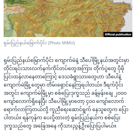
အ
သုတပဒေသာ အင်္ဂလိပ်စာ
ညွန်း
Learning English
စာမျက်နှာ
သို့
ဗွီအိုအေ လူမှုကွန်ယက်များ
ကျော်
ကြည့်
ရှမ်းပြည်နယ်မြောက်ပိုင်း (Photo MIMU)
ရန်
ဘာသာစကားများ
ရှာဖွေ
ရှမ်းပြည်နယ်မြောက်ပိုင်း ကျောက်မဲနဲ့ သီပေါမြို့နယ်အတွင်းမှာ
ရန်
တိုင်းရင်းသားလက်နက်ကိုင်တပ်တွေအကြား တိုက်ပွဲတွေ ပိုမို
နေရာ
ပြင်းထန်လာနေတာကြောင့် ဒေသခံရွာသားတွေဟာ သီပေါနဲ့
သို့
ကျောက်မဲမြို့တွေမှာ တိမ်းရှောင်နေကြရပါတယ်။ ဒီရက်ပိုင်း
ကျော်
အတွင်း ကျောက်မဲမြို့မှာ စစ်ပြေးဒုက္ခသည် ခန့်မှန်းချေ ၂၀၀၀
ရန်
ကျော်လောက်ရှိနေပြီး သီပေါမြို့မှာတော့ ၄၀၀ ကျော်လောက်
ရောက်လာကြတယ်လို့ ကူညီရေးဆောင်ရွက် နေသူတွေက ပြော
ပါတယ်။ ရန်ကုန်က ပေးပို့ထားတဲ့ ရှမ်းပြည်နယ်က စစ်ပြေး
ဒုက္ခသည်တွေ အခြေအနေ ကိုသားညွန့်ဦးပြောပြပါမယ်။