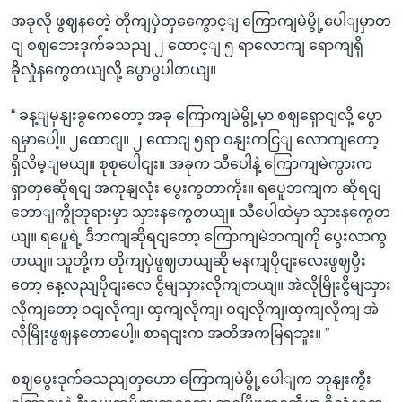
အခုလို ဖွဈနတေဲ့ တိုကျပှဲတှကွေောင့ျ ကြောကျမဲမွို့ပေါျမှာတ
ငျ စဈဘေးဒုက်ခသညျ ၂ ထောင့ျ ၅ ရာလောကျ ရောကျရှိ
ခိုလှုံနကွေတယျလို့ ပွောပွပါတယျ။
“ ခန့ျမှနျးခွကေတော့ အခု ကြောကျမဲမွို့မှာ စဈရှောငျလို့ ပွော
ရမှာပေါ့။ ၂ထောငျ။ ၂ ထောငျ ၅ရာ ဝနျးကငြျ လောကျတော့
ရှိလိမ့ျမယျ။ စုစုပေါငျး။ အခုက သီပေါနဲ့ ကြောကျမဲကွားက
ရှာတှဆေိုရငျ အကုနျလုံး ပွေးကွတာကိုး။ ရပေူဘကျက ဆိုရငျ
ဘောျကွိုဘုရားမှာ သှားနကွေတယျ။ သီပေါထဲမှာ သှားနကွေတ
ယျ။ ရပေူရဲ့ ဒီဘကျဆိုရငျတော့ ကြောကျမဲဘကျကို ပွေးလာကွ
တယျ။ သူတို့က တိုကျပှဲဖွဈတယျဆို မနကျပိုငျးလေးဖွဈပွီး
တော့ နေ့လညျပိုငျးလေ ငွိမျသှားလိုကျတယျ။ အဲလိုမြိုးငွိမျသှား
လိုကျတော့ ဝငျလိုကျ၊ ထှကျလိုကျ၊ ဝငျလိုကျ၊ထှကျလိုကျ အဲ
လိုမြိုးဖွဈနတောပေါ့။ စာရငျးက အတိအကမြရဘူး။ ”
စဈပွေးဒုက်ခသညျတှဟော ကြောကျမဲမွို့ပေါျက ဘုနျးကွီး