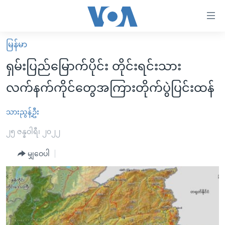
သုံး
ရ
လွယ်ကူ
မြန်မာ
မူလစာမျက်နှာ
စေ
ရှမ်းပြည်မြောက်ပိုင်း တိုင်းရင်းသား
မြန်မာ
သည့်
လက်နက်ကိုင်တွေအကြားတိုက်ပွဲပြင်းထန်
ကမ္ဘာ့သတင်းများ
Link
ဗွီဒီယို
နိုင်ငံတကာ
သားညွန့်ဦး
များ
သတင်းလွတ်လပ်ခွင့်
အမေရိကန်
၂၅ ဇန္နဝါရီ၊ ၂၀၂၂
ပင်မ
ရပ်ဝန်းတခု လမ်းတခု အလွန်
တရုတ်
အကြောင်းအရာ
မျှဝေပါ
သို့
အင်္ဂလိပ်စာလေ့လာမယ်
အစ္စရေး-ပါလက်စတိုင်း
ကျော်
အပတ်စဉ်ကဏ္ဍများ
အမေရိကန်သုံးအီဒီယံ
ကြည့်
ရေဒီယိုနှင့်ရုပ်သံ အချက်အလက်များ
မကြေးမုံရဲ့ အင်္ဂလိပ်စာ
ရေဒီယို
ရန်
ပင်မ
ရေဒီယို/တီဗွီအစီအစဉ်
ရုပ်ရှင်ထဲက အင်္ဂလိပ်စာ
တီဗွီ