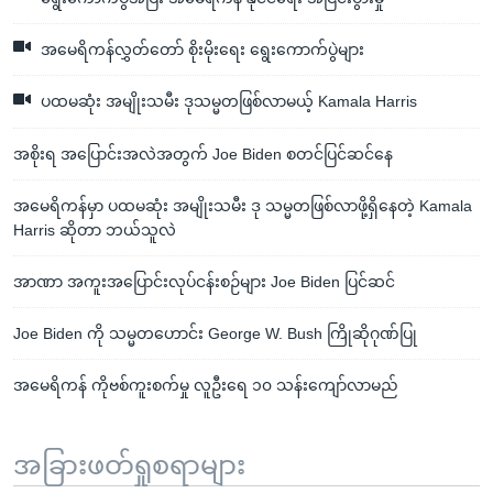
အမေရိကန်လွှတ်တော် စိုးမိုးရေး ရွေးကောက်ပွဲများ
ပထမဆုံး အမျိုးသမီး ဒုသမ္မတဖြစ်လာမယ့် Kamala Harris
အစိုးရ အပြောင်းအလဲအတွက် Joe Biden စတင်ပြင်ဆင်နေ
အမေရိကန်မှာ ပထမဆုံး အမျိုးသမီး ဒု သမ္မတဖြစ်လာဖို့ရှိနေတဲ့ Kamala
Harris ဆိုတာ ဘယ်သူလဲ
အာဏာ အကူးအပြောင်းလုပ်ငန်းစဉ်များ Joe Biden ပြင်ဆင်
Joe Biden ကို သမ္မတဟောင်း George W. Bush ကြိုဆိုဂုဏ်ပြု
အမေရိကန် ကိုဗစ်ကူးစက်မှု လူဦးရေ ၁၀ သန်းကျော်လာမည်
အခြားဖတ်ရှုစရာများ