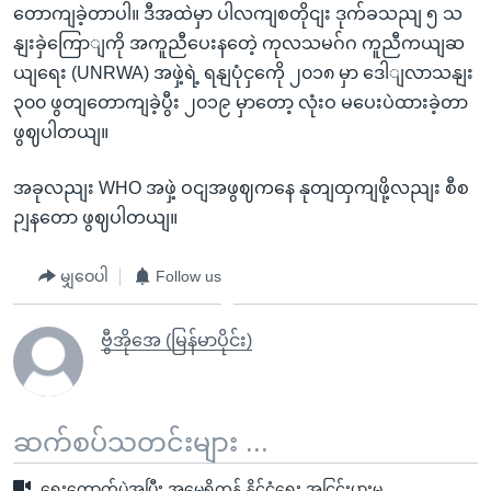
တောကျခဲ့တာပါ။ ဒီအထဲမှာ ပါလကျစတိုငျး ဒုက်ခသညျ ၅ သ
နျးခှဲကြောျကို အကူညီပေးနတေဲ့ ကုလသမဂ်ဂ ကူညီကယျဆ
ယျရေး (UNRWA) အဖှဲ့ရဲ့ ရနျပုံငှကေို ၂၀၁၈ မှာ ဒေါျလာသနျး
၃၀၀ ဖွတျတောကျခဲ့ပွီး ၂၀၁၉ မှာတော့ လုံးဝ မပေးပဲထားခဲ့တာ
ဖွဈပါတယျ။
အခုလညျး WHO အဖှဲ့ ဝငျအဖွဈကနေ နုတျထှကျဖို့လညျး စီစ
ဉျနတော ဖွဈပါတယျ။
မျှဝေပါ
Follow us
ဗွီအိုအေ (မြန်မာပိုင်း)
ဆက်စပ်သတင်းများ ...
ရွေးကောက်ပွဲအပြီး အမေရိကန် နိုင်ငံရေး အငြင်းပွားမှု