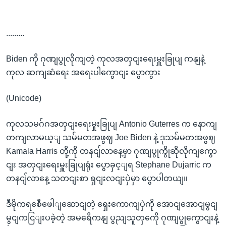
.........
Biden ကို ဂုဏျပွုလိုကျတဲ့ ကုလအတှငျးရေးမှူးခြုပျ ကနျနဲ့
ကုလ ဆကျဆံရေး အရေးပါကွောငျး ပွောကွား
(Unicode)
ကုလသမဂ်ဂအတှငျးရေးမှုးခြုပျ Antonio Guterres က နောကျ
တကျလာမယ့ျ သမ်မတအဖွဈ Joe Biden နဲ့ ဒုသမ်မတအဖွဈ
Kamala Harris တို့ကို တနငျ်လာနေ့မှာ ဂုဏျပွုကွိုဆိုလိုကျကွော
ငျး အတှငျးရေးမှူးခြုပျရုံး ပွောခှင့ျရ Stephane Dujarric က
တနငျ်လာနေ့ သတငျးစာ ရှငျးလငျးပှဲမှာ ပွောပါတယျ။
ဒီမိုကရစေီဖေါျဆောငျတဲ့ ရှေးကောကျပှဲကို အောငျအောငျမွငျ
မွငျကငြျးပခဲ့တဲ့ အမရေိကနျ ပွညျသူတှကေို ဂုဏျပွုကွောငျးနဲ့