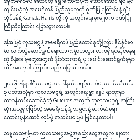
ဒီမိုကရေစီဖေါ်ဆောင်တဲ့ ရွေးကောက်ပွဲကို အောင်အောင်မြင်မြင်
ကျင်းပခဲ့တဲ့ အမေရိကန် ပြည်သူတွေကို ဂုဏ်ပြုကြောင်းနဲ့ ဂျိုး
ဘိုင်ဒန်နဲ့ Kamala Harris တို့ ကို အတွင်းရေးမှုးချုပ်က ဂုဏ်ပြု
ကြိုဆိုကြောင်း ပြောသွားတာပါ။
ဒါ့အပြင် ကုသမဂ္ဂနဲ့ အမေရိကန်ပြည်ထောင်စုတို့ကြား ခိုင်ခိုင်မာ
မာ လက်တွဲဆောင်ရွက်ရေးဟာ ကမ္ဘာတလွှား လက်ရှိရင်ဆိုင်နေရ
တဲ့ စိန်ခေါ်မှုတွေအတွက် နိုင်ငံတကာရဲ့ ပူုးပေါင်းဆောင်ရွက်မှုမှာ
သိပ်အရေးပါကြောင်းလည်း ပြောပါတယ်။
၂၀၁၆ ဇန်နဝါရီလ သမ္မတ ဒေါ်နယ်ထရမ့်တက်မလာခင် သီတင်း
၃ ပတ်အလိုမှာ ကုလသမဂ္ဂရဲ့ အတွင်းရေးမှူး ချုပ် ရာထူးမှာ
တာဝန်ထမ်းဆောင်ခဲ့တဲ့ Guterres အတွက် ကုလသမဂ္ဂရဲ့ အကြီး
ဆုံးအလှူရှင်ဖြစ်တဲ့ အမေရိကန်ရဲ့ သမ္မတနဲ့ ဆက်ဆံရေး
ကောင်းမွန်အောင် လုပ်ဖို့ အဆင်မပြေပဲ ဖြစ်နေတာပါ။
သမ္မတထရမ့်ဟာ ကုလသမဂ္ဂအဖွဲ့အစည်းတွေအတွက် ချထား