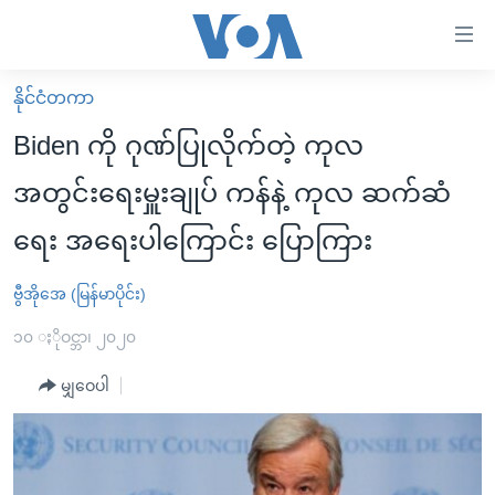
သုံး
ရ
လွယ်ကူ
နိုင်ငံတကာ
မူလစာမျက်နှာ
စေ
Biden ကို ဂုဏ်ပြုလိုက်တဲ့ ကုလ
မြန်မာ
သည့်
အတွင်းရေးမှူးချုပ် ကန်နဲ့ ကုလ ဆက်ဆံ
ကမ္ဘာ့သတင်းများ
Link
ရေး အရေးပါကြောင်း ပြောကြား
ဗွီဒီယို
နိုင်ငံတကာ
များ
သတင်းလွတ်လပ်ခွင့်
အမေရိကန်
ပင်မ
ဗွီအိုအေ (မြန်မာပိုင်း)
ရပ်ဝန်းတခု လမ်းတခု အလွန်
တရုတ်
အကြောင်းအရာ
၁၀ ႏိုဝင္ဘာ၊ ၂၀၂၀
သို့
အင်္ဂလိပ်စာလေ့လာမယ်
အစ္စရေး-ပါလက်စတိုင်း
ကျော်
မျှဝေပါ
အပတ်စဉ်ကဏ္ဍများ
အမေရိကန်သုံးအီဒီယံ
ကြည့်
ရေဒီယိုနှင့်ရုပ်သံ အချက်အလက်များ
မကြေးမုံရဲ့ အင်္ဂလိပ်စာ
ရေဒီယို
ရန်
ပင်မ
ရေဒီယို/တီဗွီအစီအစဉ်
ရုပ်ရှင်ထဲက အင်္ဂလိပ်စာ
တီဗွီ