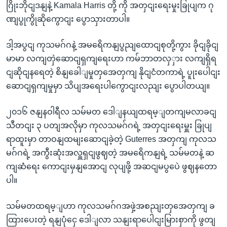
ဂြိုးဘိုငျဒနျနဲ့ Kamala Harris တို့ ကို အတှငျးရေးမှုးခြုပျက ဂု
ဏျပွုကွိုဆိုကွောငျး ပွောသှားတာပါ။
ဒါ့အပွငျ ကုသမဂ်ဂနဲ့ အမရေိကနျပွညျထောငျစုတို့ကွား ခိုငျခိုငျ
မာမာ လကျတှဲဆောငျရှကျရေးဟာ ကမ်ဘာတလှှား လကျရှိရ
ငျဆိုငျနရေတဲ့ စိနျခေါျမှုတှအေတှကျ နိုငျငံတကာရဲ့ ပူုးပေါငျး
ဆောငျရှကျမှုမှာ သိပျအရေးပါကွောငျးလညျး ပွောပါတယျ။
၂၀၁၆ ဇနျနဝါရီလ သမ်မတ ဒေါျနယျထရမ့ျတကျမလာခငျ
သီတငျး ၃ ပတျအလိုမှာ ကုလသမဂ်ဂရဲ့ အတှငျးရေးမှူး ခြုပျ
ရာထူးမှာ တာဝနျထမျးဆောငျခဲ့တဲ့ Guterres အတှကျ ကုလသ
မဂ်ဂရဲ့ အကွီးဆုံးအလှူရှငျဖွဈတဲ့ အမရေိကနျရဲ့ သမ်မတနဲ့ ဆ
ကျဆံရေး ကောငျးမှနျအောငျ လုပျဖို့ အဆငျမပွပေဲ ဖွဈနတော
ပါ။
သမ်မတထရမ့ျဟာ ကုလသမဂ်ဂအဖှဲ့အစညျးတှအေတှကျ ခ
ထြားပေးတဲ့ ရနျပုံငှေ ဒေါျလာ သနျးရာပေါငျးမြားစှာကို ဖွတျ