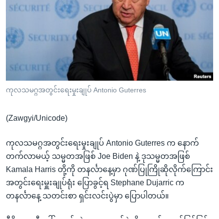
အ
သုတပဒေသာ အင်္ဂလိပ်စာ
ညွန်း
Learning English
စာမျက်နှာ
သို့
ဗွီအိုအေ လူမှုကွန်ယက်များ
ကျော်
ကြည့်
ရန်
ဘာသာစကားများ
ကုလသမဂ္ဂအတွင်းရေးမှုးချုပ် Antonio Guterres
ရှာဖွေ
ရန်
(Zawgyi/Unicode)
နေရာ
သို့
ကုလသမဂ္ဂအတွင်းရေးမှုးချုပ် Antonio Guterres က နောက်
ကျော်
တက်လာမယ့် သမ္မတအဖြစ် Joe Biden နဲ့ ဒုသမ္မတအဖြစ်
ရန်
Kamala Harris တို့ကို တနင်္လာနေ့မှာ ဂုဏ်ပြုကြိုဆိုလိုက်ကြောင်း
အတွင်းရေးမှူးချုပ်ရုံး ပြောခွင့်ရ Stephane Dujarric က
တနင်္လာနေ့ သတင်းစာ ရှင်းလင်းပွဲမှာ ပြောပါတယ်။