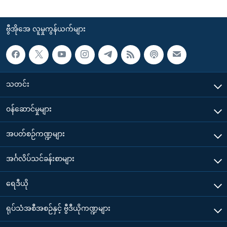
ဗွီအိုအေ လူမှုကွန်ယက်များ
သတင်း
၀န်ဆောင်မှုများ
အပတ်စဉ်ကဏ္ဍများ
အင်္ဂလိပ်သင်ခန်းစာများ
ရေဒီယို
ရုပ်သံအစီအစဉ်နှင့် ဗွီဒီယိုကဏ္ဍများ