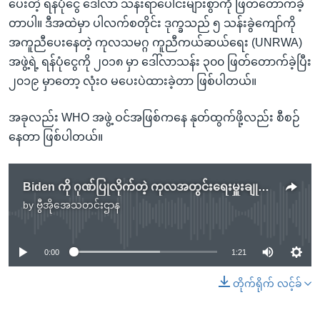
ပေးတဲ့ ရန်ပုံငွေ ဒေါ်လာ သန်းရာပေါင်းများစွာကို ဖြတ်တောက်ခဲ့
တာပါ။ ဒီအထဲမှာ ပါလက်စတိုင်း ဒုက္ခသည် ၅ သန်းခွဲကျော်ကို
အကူညီပေးနေတဲ့ ကုလသမဂ္ဂ ကူညီကယ်ဆယ်ရေး (UNRWA)
အဖွဲ့ရဲ့ ရန်ပုံငွေကို ၂၀၁၈ မှာ ဒေါ်လာသန်း ၃၀၀ ဖြတ်တောက်ခဲ့ပြီး
၂၀၁၉ မှာတော့ လုံးဝ မပေးပဲထားခဲ့တာ ဖြစ်ပါတယ်။
အခုလည်း WHO အဖွဲ့ ဝင်အဖြစ်ကနေ နုတ်ထွက်ဖို့လည်း စီစဉ်
နေတာ ဖြစ်ပါတယ်။
Biden ကို ဂုဏ်ပြုလိုက်တဲ့ ကုလအတွင်းရေးမှူးချုပ် ကန်နဲ့ ကုလ ဆက်ဆံရေး အရေးပါကြောင်း ပြောကြား
by
ဗွီအိုအေသတင်းဌာန
No media source currently available
0:00
1:21
တိုက်ရိုက် လင့်ခ်