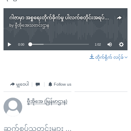
ဂါဇာမှာ အစ္စရေးတိုက်ခိုက်မှု ပါလက်စတိုင်းအရပ်သား ၂၈ ဦး သေဆုံး
by
ဗွီအိုအေသတင်းဌာန
No media source currently available
0:00
1:02
တိုက်ရိုက် လင့်ခ်
မျှဝေပါ
Follow us
ဗွီအိုအေ (မြန်မာဌာန)
ဆက်စပ်သတင်းများ ...