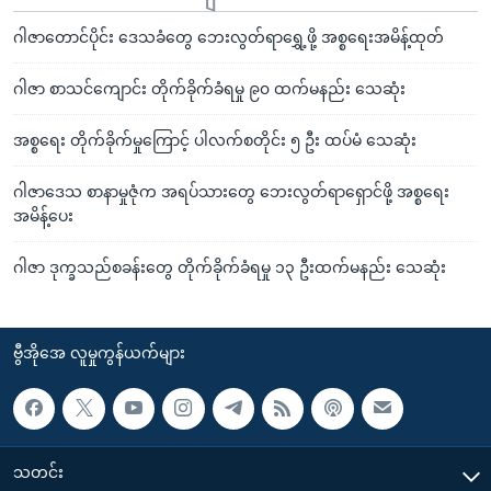
ဂါဇာတောင်ပိုင်း ဒေသခံတွေ ဘေးလွတ်ရာရွှေ့ဖို့ အစ္စရေးအမိန့်ထုတ်
ဂါဇာ စာသင်ကျောင်း တိုက်ခိုက်ခံရမှု ၉၀ ထက်မနည်း သေဆုံး
အစ္စရေး တိုက်ခိုက်မှုကြောင့် ပါလက်စတိုင်း ၅ ဦး ထပ်မံ သေဆုံး
ဂါဇာဒေသ စာနာမှုဇုံက အရပ်သားတွေ ဘေးလွတ်ရာရှောင်ဖို့ အစ္စရေး
အမိန့်ပေး
ဂါဇာ ဒုက္ခသည်စခန်းတွေ တိုက်ခိုက်ခံရမှု ၁၃ ဦးထက်မနည်း သေဆုံး
ဗွီအိုအေ လူမှုကွန်ယက်များ
သတင်း