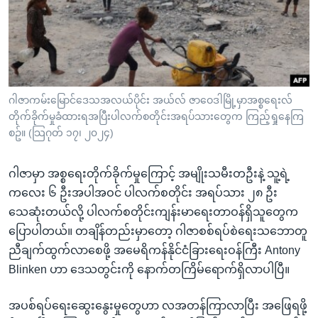
အ
သုတပဒေသာ အင်္ဂလိပ်စာ
ညွန်း
Learning English
စာမျက်နှာ
သို့
ဗွီအိုအေ လူမှုကွန်ယက်များ
ကျော်
ကြည့်
ဂါဇာကမ်းမြောင်ဒေသအလယ်ပိုင်း အယ်လ် ဇာဝေဒါမြို့မှာအစ္စရေးလ်
တိုက်ခိုက်မှုခံထားရအပြီးပါလက်စတိုင်းအရပ်သားတွေက ကြည့်ရှုနေကြ
ရန်
ဘာသာစကားများ
စဥ်။ (သြဂုတ် ၁၇၊ ၂၀၂၄)
ရှာဖွေ
ရန်
ဂါဇာမှာ အစ္စရေးတိုက်ခိုက်မှုကြောင့် အမျိုးသမီးတဦးနဲ့ သူ့ရဲ့
နေရာ
ကလေး ၆ ဦးအပါအဝင် ပါလက်စတိုင်း အရပ်သား ၂၈ ဦး
သို့
သေဆုံးတယ်လို့ ပါလက်စတိုင်းကျန်းမာရေးတာဝန်ရှိသူတွေက
ကျော်
ပြောပါတယ်။ တချိန်တည်းမှာတော့ ဂါဇာစစ်ရပ်စဲရေးသဘောတူ
ရန်
ညီချက်ထွက်လာစေဖို့ အမေရိကန်နိုင်ငံခြားရေးဝန်ကြီး Antony
Blinken ဟာ ဒေသတွင်းကို နောက်တကြိမ်ရောက်ရှိလာပါပြီ။
အပစ်ရပ်ရေးဆွေးနွေးမှုတွေဟာ လအတန်ကြာလာပြီး အဖြေရဖို့