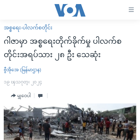
သုံး
ရ
လွယ်ကူ
အစ္စရေး-ပါလက်စတိုင်း
မူလစာမျက်နှာ
စေ
ဂါဇာမှာ အစ္စရေးတိုက်ခိုက်မှု ပါလက်စ
မြန်မာ
သည့်
တိုင်းအရပ်သား ၂၈ ဦး သေဆုံး
ကမ္ဘာ့သတင်းများ
Link
ဗွီဒီယို
နိုင်ငံတကာ
ဗွီအိုအေ (မြန်မာဌာန)
များ
သတင်းလွတ်လပ်ခွင့်
အမေရိကန်
၁၉ ၾသဂုတ္၊ ၂၀၂၄
ပင်မ
ရပ်ဝန်းတခု လမ်းတခု အလွန်
တရုတ်
အကြောင်းအရာ
မျှဝေပါ
သို့
အင်္ဂလိပ်စာလေ့လာမယ်
အစ္စရေး-ပါလက်စတိုင်း
ကျော်
အပတ်စဉ်ကဏ္ဍများ
အမေရိကန်သုံးအီဒီယံ
ကြည့်
ရေဒီယိုနှင့်ရုပ်သံ အချက်အလက်များ
မကြေးမုံရဲ့ အင်္ဂလိပ်စာ
ရေဒီယို
ရန်
ပင်မ
ရေဒီယို/တီဗွီအစီအစဉ်
ရုပ်ရှင်ထဲက အင်္ဂလိပ်စာ
တီဗွီ