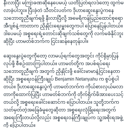
နီးလာပြီး မကြာခဏဆိုနေပေမယ့် ယတိပြတ်ရလဒ်တော့ ထွက်မ
လာခဲ့ပါဘူး။ ပြီးခဲ့တဲ သီတင်းပတ်က ဒိုဟာဆွေးနွေးပွဲကနေ
သဘောတူညီချက်ရဖို့ နီးလာပြီလို့ အမေရိကန်ပြည်ထောင်စုရော
အီဂျစ်နဲ့ ကာတာက ညှိနှိုင်းရေးမှူးတွေကပါ ပြောနေပြန်ပါတယ်။
ဒါပေမယ့် အစ္စရေးရဲ့တောင်းဆိုချက်သစ်တွေကို လက်မခံနိုင်ဘူး
ဆိုပြီး ဟာမတ်စ်ဘက်က ငြင်းဆန်နေတုန်းပါ။
ဆွေးနွေးပွဲတွေကိုတော့ လာမယ့်ရက်တွေအတွင်း ကိုင်ရိုမှာပြန်
လုပ်ဖို့ စီစဉ်ထားကြပါတယ်။ ဟာမတ်တို့က အပစ်ရပ်ရေး
သဘောတူညီချက် အတွက် ညှိနှိုင်းဖို့ ခေါင်းမာမာနဲ့ငြင်းနေတာ
ဆိုပြီး အစ္စရေးဝန်ကြီးချုပ် Benjamin Netanyahu က စွပ်စွဲပါ
တယ်။ ဒိုဟာဆွေးနွေးပွဲကို ဟာမတ်ဘက်က ကိုယ်စားလှယ်မလာ
တာကိုထောက်ပြပြီး ဟာမတ်စ်ဘက်ကို တိုက်ရိုက်ဖိအားပေးသင့်
တယ်လို့ အစ္စရေးခေါင်းဆောင်က ပြောပါတယ်။ သူတို့ဘက်က
သတ်မှတ်တဲ့အခြေခံမူတွေဆိုတာ အစ္စရေးလုံခြုံရေးအတွက်
အရေးကြီးတယ်လို့လည်း အစ္စရေးဝန်ကြီးချုပ်က သူ့အစိုးရအဖွဲ့
ကို ပြောပါတယ်။