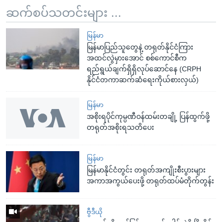
ဆက်စပ်သတင်းများ ...
မြန်မာ
မြန်မာပြည်သူတွေနဲ့ တရုတ်နိုင်ငံကြား
အထင်လွဲမှားအောင် စစ်ကောင်စီက
ရည်ရွယ်ချက်ရှိရှိလုပ်ဆောင်နေ (CRPH
နိုင်ငံတကာဆက်ဆံရေးကိုယ်စားလှယ်)
မြန်မာ
အစိုးရပိုင်ကုမ္ပဏီဝန်ထမ်းတချို့ ပြန်ထွက်ဖို့
တရုတ်အစိုးရသတိပေး
မြန်မာ
မြန်မာနိုင်ငံတွင်း တရုတ်အကျိုးစီးပွားများ
အကာအကွယ်ပေးဖို့ တရုတ်ထပ်မံတိုက်တွန်း
ဗွီဒီယို