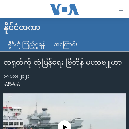
သုံး
ရ
လွယ်ကူ
နိုင်ငံတကာ
မူလစာမျက်နှာ
စေ
မြန်မာ
ဗွီဒီယို ကြည့်ရှုရန်
အကြောင်း
သည့်
ကမ္ဘာ့သတင်းများ
Link
တရုတ်ကို တုံ့ပြန်ရေး ဗြိတိန် မဟာဗျူဟာ
ဗွီဒီယို
နိုင်ငံတကာ
များ
သတင်းလွတ်လပ်ခွင့်
အမေရိကန်
ပင်မ
၁၈ မတ္၊ ၂၀၂၁
ရပ်ဝန်းတခု လမ်းတခု အလွန်
တရုတ်
အကြောင်းအရာ
သိင်္ဂီထိုက်
သို့
အင်္ဂလိပ်စာလေ့လာမယ်
အစ္စရေး-ပါလက်စတိုင်း
ကျော်
အပတ်စဉ်ကဏ္ဍများ
အမေရိကန်သုံးအီဒီယံ
ကြည့်
ရေဒီယိုနှင့်ရုပ်သံ အချက်အလက်များ
မကြေးမုံရဲ့ အင်္ဂလိပ်စာ
ရေဒီယို
ရန်
ပင်မ
ရေဒီယို/တီဗွီအစီအစဉ်
ရုပ်ရှင်ထဲက အင်္ဂလိပ်စာ
တီဗွီ
No media source currently available