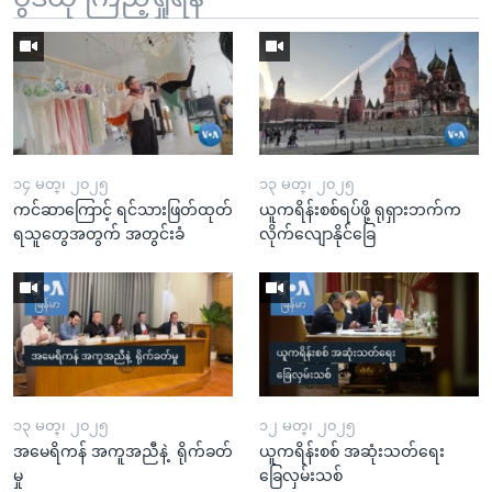
၁၄ မတ္၊ ၂၀၂၅
၁၃ မတ္၊ ၂၀၂၅
ကင်ဆာကြောင့် ရင်သားဖြတ်ထုတ်
ယူကရိန်းစစ်ရပ်ဖို့ ရုရှားဘက်က
ရသူတွေအတွက် အတွင်းခံ
လိုက်လျောနိုင်ခြေ
၁၃ မတ္၊ ၂၀၂၅
၁၂ မတ္၊ ၂၀၂၅
အမေရိကန် အကူအညီနဲ့ ရိုက်ခတ်
ယူကရိန်းစစ် အဆုံးသတ်ရေး
မှု
ခြေလှမ်းသစ်