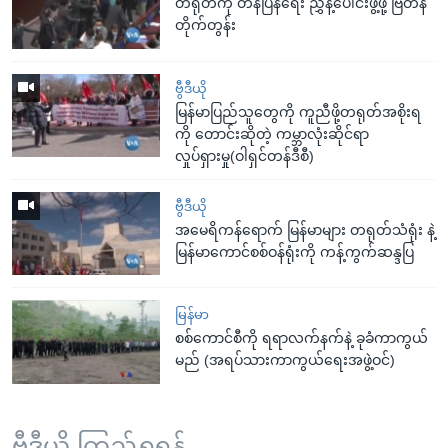
တရုတ်ကို တန်ပြန်ရေး ညွှန့်ပေါင်းဖွဲ့ဖို့ ဗြိတိန်
တိုက်တွန်း
ဗွီဒီယို
မြန်မာပြည်သူတွေကို ကူညီဖို့တရုတ်အစိုးရ
ကို တောင်းဆိုတဲ့ ကမ္ဘာလုံးဆိုင်ရာ
လှုပ်ရှားမှု(ဝါရှင်တန်ဒီစီ)
ဗွီဒီယို
အမေရိကန်ရောက် မြန်မာများ တရုတ်သံရုံး နဲ့
မြန်မာကောင်စစ်ဝန်ရုံးကို ကန့်ကွက်ဆန္ဒပြ
မြန်မာ
စစ်ကောင်စီကို ရရာလက်နက်နဲ့ ခုခံကာကွယ်
မည် (အရပ်သားကာကွယ်ရေးအဖွဲ့ဝင်)
ဗွီဒီယို ကြည့်ရှုရန်