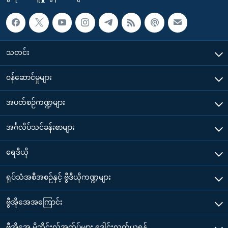
သတင်း
၀န်ဆောင်မှုများ
အပတ်စဉ်ကဏ္ဍများ
အင်္ဂလိပ်သင်ခန်းစာများ
ရေဒီယို
ရုပ်သံအစီအစဉ်နှင့် ဗွီဒီယိုကဏ္ဍများ
ဗွီအိုအေအကြောင်း
ဗွီအိုအေ မိုဘိုင်းလ်အက်ပ်များ ဒေါင်းလုတ်ယူရန်