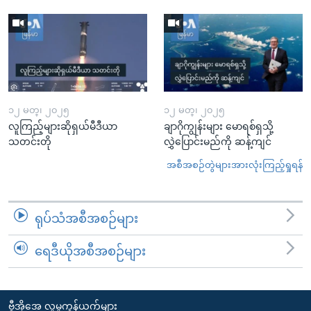
၁၂ မတ္၊ ၂၀၂၅
၁၂ မတ္၊ ၂၀၂၅
လူကြည့်များဆိုရှယ်မီဒီယာ
ချာဂိုကျွန်းများ မောရစ်ရှသို့
သတင်းတို
လွှဲပြောင်းမည်ကို ဆန့်ကျင်
အစီအစဉ်တွဲများအားလုံးကြည့်ရှုရန်
ရုပ်သံအစီအစဉ်များ
ရေဒီယိုအစီအစဉ်များ
ဗွီအိုအေ လူမှုကွန်ယက်များ