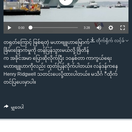
အ
သုတပဒေသာ အင်္ဂလိပ်စာ
ညွန်း
Learning English
စာမျက်နှာ
သို့
ဗွီအိုအေ လူမှုကွန်ယက်များ
0:00
3:28
ကျော်
တိုက်ရိုက် လင့်ခ်
ကြည့်
တရုတ်ကြောင့် ဖြစ်ရတဲ့ မဟာဗျူဟာမြောက်
ရန်
ခြိမ်းခြောက်မှုကို တန်ပြန်သွားမယ်လို့ ဗြိတိန်
ဘာသာစကားများ
ရှာဖွေ
က အခိုင်အမာ ပြောဆိုလိုက်ပြီး ၁၀နှစ်တာ ကာကွယ်ရေး
ရန်
မဟာဗျူဟာကိုလည်း ထုတ်ပြန်လိုက်ပါတယ်။ လန်ဒန်ကနေ
နေရာ
Henry Ridgwell သတင်းပေးပို့ထားပါတယ်။ မသိင်္ဂ ီထိုက်
သို့
တင်ပြပေးမှာပါ။
ကျော်
ရန်
မျှဝေပါ