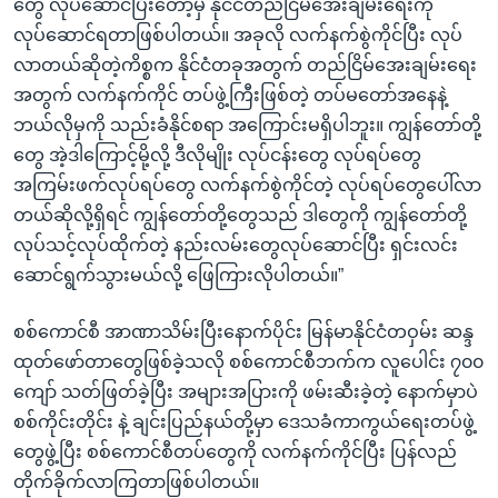
တွေ လုပ်ဆောင်ပြီးတော့မှ နိုင်ငံတည်ငြိမ်အေးချမ်းရေးကို
လုပ်ဆောင်ရတာဖြစ်ပါတယ်။ အခုလို လက်နက်စွဲကိုင်ပြီး လုပ်
လာတယ်ဆိုတဲ့ကိစ္စက နိုင်ငံတခုအတွက် တည်ငြိမ်အေးချမ်းရေး
အတွက် လက်နက်ကိုင် တပ်ဖွဲ့ကြီးဖြစ်တဲ့ တပ်မတော်အနေနဲ့
ဘယ်လိုမှကို သည်းခံနိုင်စရာ အကြောင်းမရှိပါဘူး။ ကျွန်တော်တို့
တွေ အဲ့ဒါကြောင့်မို့လို့ ဒီလိုမျိုး လုပ်ငန်းတွေ လုပ်ရပ်တွေ
အကြမ်းဖက်လုပ်ရပ်တွေ လက်နက်စွဲကိုင်တဲ့ လုပ်ရပ်တွေပေါ်လာ
တယ်ဆိုလို့ရှိရင် ကျွန်တော်တို့တွေသည် ဒါတွေကို ကျွန်တော်တို့
လုပ်သင့်လုပ်ထိုက်တဲ့ နည်းလမ်းတွေလုပ်ဆောင်ပြီး ရှင်းလင်း
ဆောင်ရွက်သွားမယ်လို့ ဖြေကြားလိုပါတယ်။”
စစ်ကောင်စီ အာဏာသိမ်းပြီးနောက်ပိုင်း မြန်မာနိုင်ငံတဝှမ်း ဆန္ဒ
ထုတ်ဖော်တာတွေဖြစ်ခဲ့သလို စစ်ကောင်စီဘက်က လူပေါင်း ၇၀၀
ကျော် သတ်ဖြတ်ခဲ့ပြီး အများအပြားကို ဖမ်းဆီးခဲ့တဲ့ နောက်မှာပဲ
စစ်ကိုင်းတိုင်း နဲ့ ချင်းပြည်နယ်တို့မှာ ဒေသခံကာကွယ်ရေးတပ်ဖွဲ့
တွေဖွဲ့ပြီး စစ်ကောင်စီတပ်တွေကို လက်နက်ကိုင်ပြီး ပြန်လည်
တိုက်ခိုက်လာကြတာဖြစ်ပါတယ်။