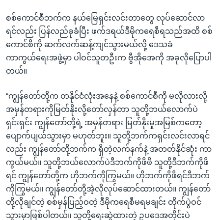
စစ်ကောင်စီဘက်က နယ်မြေရှင်းလင်းတာတွေ လုပ်ဆောင်လာ
ရင်လည်း ပြန်လည်ခုခံပြီး ဖက်ဒရယ်ဒီမိုကရေစီရသည်အထိ စစ်
ကောင်စီကို ဆက်လက်ဆန့်ကျင်သွားမယ်လို့ ဒေသခံ
ကာကွယ်ရေးအဖွဲ့မှာ ပါဝင်သူတဦးက ဗွီအိုအေကို အခုလိုပြောပါ
တယ်။
“ကျွန်တော်တို့က တနိုင်ငံလုံးအနေနဲ့ စစ်ကောင်စီကို မလိုလားလို့
အမှန်တရားကိုမြတ်နိုးလို့တော်လှန်တာ သူတို့ဘယ်လောက်ပဲ
ရှင်းရှင်း ကျွန်တော်တို့ရဲ့ အမှန်တရား မြတ်နိုးမှုအမြစ်ကတော့
ပျောက်ပျယ်သွားမှာ မဟုတ်ဘူး။ သူတို့ဘက်ကရှင်းလင်းလာရင်
လည်း ကျွန်တော်တို့ဘက်က ရှိတဲ့လက်နက်နဲ့ အတတ်နိုင်ဆုံး ကာ
ကွယ်မယ်။ သူတို့ဘယ်လောက်ပဲဒီဘက်ကိုဖိဖိ သူတို့ဒီဘက်ကိုဖိ
ရင် ကျွန်တော်တို့က ဟိုဘက်ကိုကြွမယ်။ ဟိုဘက်ကိုဖိရင်ဒီဘက်
ကိုကြွမယ်။ ကျွန်တော်တို့အဲ့လိုလုပ်ဆောင်ထားတယ်။ ကျွန်တော်
တို့လိုချင်တဲ့ စစ်မှန်ပြည့်ဝတဲ့ ဒီမိုကရေစီမရမချင်း တိုက်ပွဲဝင်
သွားမှာဖြစ်ပါတယ်။ သူတို့ရေးဆွဲထားတဲ့ ဥပဒေအတိုင်းပဲ