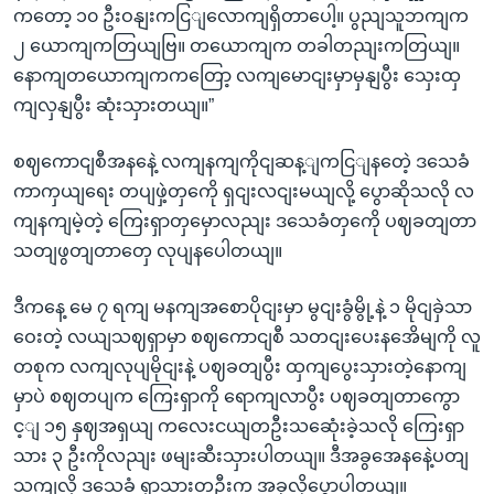
ကတော့ ၁၀ ဦးဝနျးကငြျလောကျရှိတာပေါ့။ ပွညျသူဘကျက
၂ ယောကျကတြယျဗြ။ တယောကျက တခါတညျးကတြယျ။
နောကျတယောကျကကတြော့ လကျမောငျးမှာမှနျပွီး သှေးထှ
ကျလှနျပွီး ဆုံးသှားတယျ။”
စဈကောငျစီအနနေဲ့ လကျနကျကိုငျဆန့ျကငြျနတေဲ့ ဒသေခံ
ကာကှယျရေး တပျဖှဲ့တှကေို ရှငျးလငျးမယျလို့ ပွောဆိုသလို လ
ကျနကျမဲ့တဲ့ ကြေးရှာတှမှောလညျး ဒသေခံတှကေို ပဈခတျတာ
သတျဖွတျတာတှေ လုပျနပေါတယျ။
ဒီကနေ့ မေ ၇ ရကျ မနကျအစောပိုငျးမှာ မွငျးခွံမွို့နဲ့ ၁ မိုငျခှဲသာ
ဝေးတဲ့ လယျသဈရှာမှာ စဈကောငျစီ သတငျးပေးနအေိမျကို လူ
တစုက လကျလုပျမိုငျးနဲ့ ပဈခတျပွီး ထှကျပွေးသှားတဲ့နောကျ
မှာပဲ စဈတပျက ကြေးရှာကို ရောကျလာပွီး ပဈခတျတာကွော
င့ျ ၁၅ နှဈအရှယျ ကလေးငယျတဦးသဆေုံးခဲ့သလို ကြေးရှာ
သား ၃ ဦးကိုလညျး ဖမျးဆီးသှားပါတယျ။ ဒီအခွအေနနေဲ့ပတျ
သကျလို့ ဒသေခံ ရှာသားတဦးက အခုလိုပွောပါတယျ။