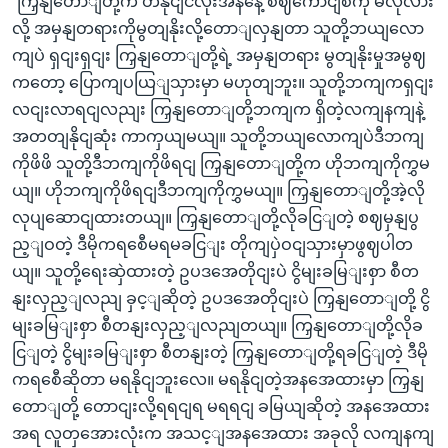
“ကြှနျတောျတို့က တနိုငျငံလုံးအနနေဲ့ စဈကောငျစီကို မလိုလား
လို့ အမှနျတရားကိုမွတျနိုးလို့တောျလှနျတာ သူတို့ဘယျလော
ကျပဲ ရှငျးရှငျး ကြှနျတောျတို့ရဲ့ အမှနျတရား မွတျနိုးမှုအမွဈ
ကတော့ ပြောကျပယြျသှားမှာ မဟုတျဘူး။ သူတို့ဘကျကရှငျး
လငျးလာရငျလညျး ကြှနျတောျတို့ဘကျက ရှိတဲ့လကျနကျနဲ့
အတတျနိုငျဆုံး ကာကှယျမယျ။ သူတို့ဘယျလောကျပဲဒီဘကျ
ကိုဖိဖိ သူတို့ဒီဘကျကိုဖိရငျ ကြှနျတောျတို့က ဟိုဘကျကိုကွှမ
ယျ။ ဟိုဘကျကိုဖိရငျဒီဘကျကိုကွှမယျ။ ကြှနျတောျတို့အဲ့လို
လုပျဆောငျထားတယျ။ ကြှနျတောျတို့လိုခငြျတဲ့ စဈမှနျပွ
ည့ျဝတဲ့ ဒီမိုကရစေီမရမခငြျး တိုကျပှဲဝငျသှားမှာဖွဈပါတ
ယျ။ သူတို့ရေးဆှဲထားတဲ့ ဥပဒအေတိုငျးပဲ ငွိမျးခမြျးစှာ စီတ
နျးလှည့ျလညျ ခှင့ျဆိုတဲ့ ဥပဒအေတိုငျးပဲ ကြှနျတောျတို့ ငွိ
မျးခမြျးစှာ စီတနျးလှည့ျလညျတယျ။ ကြှနျတောျတို့လိုခ
ငြျတဲ့ ငွိမျးခမြျးစှာ စီတနျးတဲ့ ကြှနျတောျတို့ရခငြျတဲ့ ဒီမို
ကရစေီဆိုတာ မရနိုငျဘူးလေ။ မရနိုငျတဲ့အနအေထားမှာ ကြှနျ
တောျတို့ တောငျးလို့ရရငျရ မရရငျ ခမြယျဆိုတဲ့ အနအေထား
အရ လူတှအေားလုံးက အသင့ျအနအေထား အခုလို လကျနကျ