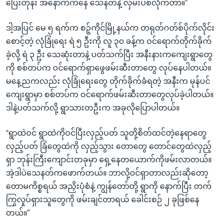
ပြေးတုန်း အနောက်ကနေ သေနတ်နဲ့ လှမ်းပစ်လိုက်တာ။”
ဒါ့အပြင် မေ ၅ ရက်က စဉ့်ကိုင်မြို့နယ်က တရုတ်ဂတ်စ်ပိုက်လိုင်း
စောင့်တဲ့ လုံခြုံရေး ရဲ ၅ ဦးကို လူ ၃၀ ခန့်က ဝင်ရောက်တိုက်ခိုက်
ခဲ့လို့ ရဲ ၃ ဦး သေဆုံးတာနဲ့ ပတ်သက်ပြီး အနီးနားကကျေးရွာတွေ
ကို စစ်တပ်က ဝင်ရောက်ရှာဖွေဖမ်းဆီးတာတွေ လုပ်နေပါတယ်။
မနေ့ညကလည်း လုံခြုံရေးတွေ တိုက်ခိုက်ခံရတဲ့ အနီးက မုန်ပင်
ကျေးရွာမှာ စစ်တပ်က ဝင်ရောက်ဖမ်းဆီးတာတွေလုပ်ခဲ့ပါတယ်။
ဒါနဲ့ပတ်သက်လို့ ရွာသားတဦးက အခုလိုပြောပါတယ်။
“ရွာထဲဝင် ရွာထဲကိုဝင်ပြီးလှည့်ပတ် သူတို့စိတ်ထင်တဲ့နေရာတွေ
လှည့်ပတ် ခြံတွေထဲကို လှည့်သွား တောတွေ တောင်တွေထဲလှည့်
ရှာ ဘုန်းကြီးကျောင်းတခုမှာ ရှေ့နေတယောက်ကိုဖမ်းလာတယ်။
အဲ့ဒါပဲသေနတ်ကဖောက်တယ်။ ဘာလို့ဝင်ရှာတာလည်းဆိုတော့
တောမကိစ္စရယ် အညှိးပုံစံနဲ့ ကျွန်တော်တို့ ရွာကို နောက်ပြီး တက်
ကြွလှုပ်ရှားသူတွေကို ဖမ်းချင်တာရယ် ခေါင်းစဉ် ၂ ခုဖြစ်နေ
တယ်။”