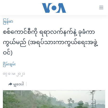
သုံး
ရ
လွယ်ကူ
မြန်မာ
မူလစာမျက်နှာ
စေ
စစ်ကောင်စီကို ရရာလက်နက်နဲ့ ခုခံကာ
မြန်မာ
သည့်
ကွယ်မည် (အရပ်သားကာကွယ်ရေးအဖွဲ့
ကမ္ဘာ့သတင်းများ
Link
ဝင်)
ဗွီဒီယို
နိုင်ငံတကာ
များ
သတင်းလွတ်လပ်ခွင့်
အမေရိကန်
ပင်မ
ငြိမ်းချမ်း
ရပ်ဝန်းတခု လမ်းတခု အလွန်
တရုတ်
အကြောင်းအရာ
၀၇ ေမ၊ ၂၀၂၁
သို့
အင်္ဂလိပ်စာလေ့လာမယ်
အစ္စရေး-ပါလက်စတိုင်း
ကျော်
မျှဝေပါ
အပတ်စဉ်ကဏ္ဍများ
အမေရိကန်သုံးအီဒီယံ
ကြည့်
ရေဒီယိုနှင့်ရုပ်သံ အချက်အလက်များ
မကြေးမုံရဲ့ အင်္ဂလိပ်စာ
ရေဒီယို
ရန်
ပင်မ
ရေဒီယို/တီဗွီအစီအစဉ်
ရုပ်ရှင်ထဲက အင်္ဂလိပ်စာ
တီဗွီ