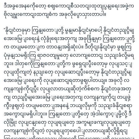
ဒီအခွအေနကေိုတော့ စဈကောငျစီသတငျးထုတျပွနျရေးအဖှဲ့က
ဗိုလျမှူးကောငျးထကျစံက အခုလိုပွောသှားတာပါ။
“နိုငျငံတခုမှာ ကြှနျတောျတို့ မွနျမာနိုငျငံမှာပေါ့ နိုငျငံတညျငွိမျ
အေးခမြျးရေးနဲ့ လုံခွုံရေးအတှကျ အခုခြိနျမှာ ကြှနျတောျတို့
က တပျမတောျက တာဝနျအရှိဆုံးပဲ။ ဒီတိုငျးနိုငျငံမှာ ဖွဈကြ
ပုံမှနျသမရိုးကြ ရာဇဝတျမှုတှေ လောကျတောငျ သညျးခံလို့မရ
ဘူး။ ဒါတှကေိုကြှနျတောျတို့က ဖွရှေငျးပွီးတော့မှ လုပျသင့ျ
လုပျထိုကျတဲ့ နညျးတှေ လုပျဆောငျပွီးတော့မှ နိုငျငံတညျငွိမျ
အေးခမြျးရေးကို လုပျဆောငျရတာဖွဈပါတယျ။ အခုလို လ
ကျနကျစှဲကိုငျပွီး လုပျလာတယျဆိုတဲ့ကိစ်စက နိုငျငံတခုအတှ
ကျ တညျငွိမျအေးခမြျးရေးအတှကျ လကျနကျကိုငျ တပျဖှဲ့
ကွီးဖွဈတဲ့ တပျမတောျအနနေဲ့ ဘယျလိုမှကို သညျးခံနိုငျစရာ
အကွောငျးမရှိပါဘူး။ ကြှနျတောျတို့တှေ အဲ့ဒါကွောင့ျမို့လို့ ဒီ
လိုမြိုး လုပျငနျးတှေ လုပျရပျတှေ အကွမျးဖကျလုပျရပျတှေ
လကျနကျစှဲကိုငျတဲ့ လုပျရပျတှပေေါျလာတယျဆိုလို့ရှိရငျ
ကြှနျတောျတို့တှသေညျ ဒါတှကေို ကြှနျတောျတို့ လုပျသင့ျ