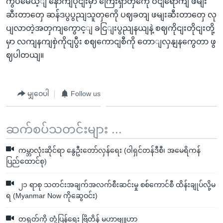
ကွပမေယ့ျ နောကျပိုငျးမှာ ကြေးရှာတှကေို ဝငျရောကျ ဖမျး
ဆီးတာတှေ ဆန်ဒပွပွညျသူတှကေို ပဈခတျ ဖမျးဆီးတာတှေ လု
ပျလာတဲ့အတှကျကွောင့ျ ခငြျးပွညျနယျနဲ့ စဈကိုငျးတိုငျးတို့
မှာ လကျနကျစှဲကိုငျပွီး စဈကောငျစီကို တောျလှနျနကွေတာ ဖွ
ဈပါတယျ။
မျှဝေပါ
Follow us
ဆက်စပ်သတင်းများ ...
ကမ္ဘာလုံးဆိုင်ရာ နွေဦးတော်လှန်ရေး (ဝါရှင်တန်ဒီစီ၊ အမေရိကန်
ပြည်ထောင်စု)
၂၁ ရာစု သတင်းအချက်အလက်စီးဆင်းမှု စစ်ကောင်စီ ထိန်းချုပ်လို့မ
ရ (Myanmar Now ကိုဆွေဝင်း)
တရုတ်ကို တုံ့ပြန်ရေး ဗြိတိန် မဟာဗျူဟာ