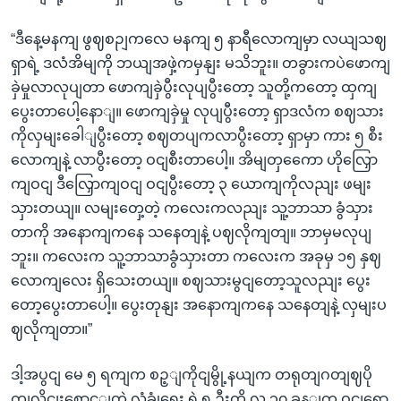
“ဒီနေ့မနကျ ဖွဈစဉျကလေ မနကျ ၅ နာရီလောကျမှာ လယျသဈ
ရှာရဲ့ ဒလံအိမျကို ဘယျအဖှဲ့ကမှနျး မသိဘူး။ တခွားကပဲဖောကျ
ခှဲမှုလာလုပျတာ ဖောကျခှဲပွီးလုပျပွီးတော့ သူတို့ကတော့ ထှကျ
ပွေးတာပေါ့နောျ။ ဖောကျခှဲမှု လုပျပွီးတော့ ရှာဒလံက စဈသား
ကိုလှမျးခေါျပွီးတော့ စဈတပျကလာပွီးတော့ ရှာမှာ ကား ၅ စီး
လောကျနဲ့ လာပွီးတော့ ဝငျစီးတာပေါ့။ အိမျတှကေော ဟိုလြှော
ကျဝငျ ဒီလြှောကျဝငျ ဝငျပွီးတော့ ၃ ယောကျကိုလညျး ဖမျး
သှားတယျ။ လမျးတှေ့တဲ့ ကလေးကလညျး သူ့ဘာသာ ခွံသှား
တာကို အနောကျကနေ သနေတျနဲ့ ပဈလိုကျတျ။ ဘာမှမလုပျ
ဘူး။ ကလေးက သူ့ဘာသာခွံသှားတာ ကလေးက အခုမှ ၁၅ နှဈ
လောကျလေး ရှိသေးတယျ။ စဈသားမွငျတော့သူလညျး ပွေး
တော့ပွေးတာပေါ့။ ပွေးတုနျး အနောကျကနေ သနေတျနဲ့ လှမျးပ
ဈလိုကျတာ။”
ဒါ့အပွငျ မေ ၅ ရကျက စဉ့ျကိုငျမွို့နယျက တရုတျဂတျဈပို
ကျလိုငျးစောင့ျတဲ့ လုံခွုံရေး ရဲ ၅ ဦးကို လူ ၃၀ ခန့ျက ဝငျရော