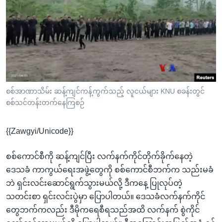
အ
သုတပဒေသာ အင်္ဂလိပ်စာ
ညွန်း
Learning English
စာမျက်နှာ
သို့
ဗွီအိုအေ လူမှုကွန်ယက်များ
ကျော်
ကြည့်
ရန်
ဘာသာစကားများ
စစ်အာဏာသိမ်း ဆန့်ကျင်ကန့်ကွက်သည့် လူငယ်များ KNU စခန်းတွင်
ရှာဖွေ
စစ်သင်တန်းတက်နေကြစဉ်
ရန်
နေရာ
{{Zawgyi/Unicode}}
သို့
ကျော်
စစ်ကောင်စီကို ဆန့်ကျင်ပြီး လက်နက်ကိုင်တိုက်ခိုက်နေတဲ့
ရန်
ဒေသခံ ကာကွယ်ရေးအဖွဲ့တွေကို စစ်ကောင်စီဘက်က သည်းမခံ
ဘဲ ရှင်းလင်းဆောင်ရွက်သွားမယ်လို့ ဒီကနေ့ ပြုလုပ်တဲ့
သတင်းစာ ရှင်းလင်းပွဲမှာ ပြောပါတယ်။ ဒေသခံလက်နက်ကိုင်
တွေဘက်ကလည်း ဒီမိုကရေစီရသည်အထိ လက်နက် စွဲကိုင်