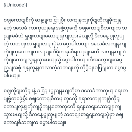
{{Unicode}}
စဈကောငျစီကို ဆန့ျကငြျပွီး လကျနကျကိုငျတိုကျခိုကျန
တေဲ့ ဒသေခံ ကာကှယျရေးအဖှဲ့တှကေို စဈကောငျစီဘကျက သ
ညျးမခံဘဲ ရှငျးလငျးဆောငျရှကျသှားမယျလို့ ဒီကနေ့ ပွုလုပျ
တဲ့ သတငျးစာ ရှငျးလငျးပှဲမှာ ပွောပါတယျ။ ဒသေခံလကျနကျ
ကိုငျတှဘေကျကလညျး ဒီမိုကရစေီရသညျအထိ လကျနကျ စှဲ
ကိုငျတောျလှနျသှားမယျလို့ ပွောပါတယျ။ ဒီအကွောငျးအပွ
ည့ျအစုံ ရနျကုနျကလာတဲ့သတငျးကို ကိုငွိမျးခမြျးက ပွောပွ
ပါမယျ။
စဈကိုငျးတိုငျးနဲ့ ခငြျးပွညျနယျတို့မှာ ဒသေခံကာကှယျရေးတ
ပျဖှဲ့တှဖှေဲ့ပွီး စဈကောငျစီတပျတှကေို ရရာလကျနကျစှဲကိုငျ
တောျလှနျတိုကျခိုကျနတောတှကေို ရှငျးလငျးဆောငျရှကျ
သှားမယျလို့ ဒီကနေ့ပွုလုပျတဲ့ သတငျးစာရှငျးလငျးပှဲမှာ စဈ
ကောငျစီဘကျက ပွောပါတယျ။