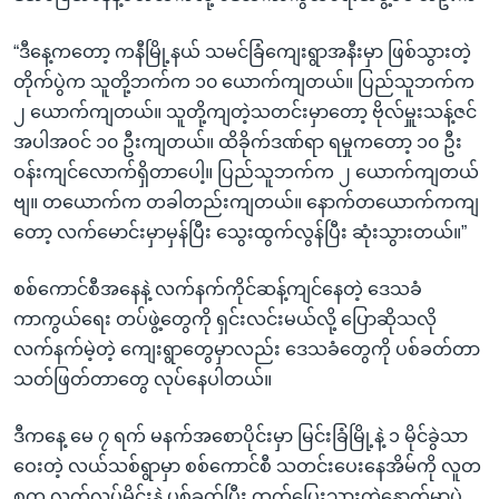
“ဒီနေ့ကတော့ ကနီမြို့နယ် သမင်ခြံကျေးရွာအနီးမှာ ဖြစ်သွားတဲ့
တိုက်ပွဲက သူတို့ဘက်က ၁၀ ယောက်ကျတယ်။ ပြည်သူဘက်က
၂ ယောက်ကျတယ်။ သူတို့ကျတဲ့သတင်းမှာတော့ ဗိုလ်မှူးသန့်ဇင်
အပါအဝင် ၁၀ ဦးကျတယ်။ ထိခိုက်ဒဏ်ရာ ရမှုကတော့ ၁၀ ဦး
ဝန်းကျင်လောက်ရှိတာပေါ့။ ပြည်သူဘက်က ၂ ယောက်ကျတယ်
ဗျ။ တယောက်က တခါတည်းကျတယ်။ နောက်တယောက်ကကျ
တော့ လက်မောင်းမှာမှန်ပြီး သွေးထွက်လွန်ပြီး ဆုံးသွားတယ်။”
စစ်ကောင်စီအနေနဲ့ လက်နက်ကိုင်ဆန့်ကျင်နေတဲ့ ဒေသခံ
ကာကွယ်ရေး တပ်ဖွဲ့တွေကို ရှင်းလင်းမယ်လို့ ပြောဆိုသလို
လက်နက်မဲ့တဲ့ ကျေးရွာတွေမှာလည်း ဒေသခံတွေကို ပစ်ခတ်တာ
သတ်ဖြတ်တာတွေ လုပ်နေပါတယ်။
ဒီကနေ့ မေ ၇ ရက် မနက်အစောပိုင်းမှာ မြင်းခြံမြို့နဲ့ ၁ မိုင်ခွဲသာ
ဝေးတဲ့ လယ်သစ်ရွာမှာ စစ်ကောင်စီ သတင်းပေးနေအိမ်ကို လူတ
စုက လက်လုပ်မိုင်းနဲ့ ပစ်ခတ်ပြီး ထွက်ပြေးသွားတဲ့နောက်မှာပဲ