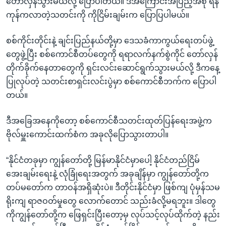
တော်လှန်သွားမယ်လို့ ပြောပါတယ်။ ဒီအကြောင်းအပြည့်အစုံ ရန်
ကုန်ကလာတဲ့သတင်းကို ကိုငြိမ်းချမ်းက ပြောပြပါမယ်။
စစ်ကိုင်းတိုင်းနဲ့ ချင်းပြည်နယ်တို့မှာ ဒေသခံကာကွယ်ရေးတပ်ဖွဲ့
တွေဖွဲ့ပြီး စစ်ကောင်စီတပ်တွေကို ရရာလက်နက်စွဲကိုင် တော်လှန်
တိုက်ခိုက်နေတာတွေကို ရှင်းလင်းဆောင်ရွက်သွားမယ်လို့ ဒီကနေ့
ပြုလုပ်တဲ့ သတင်းစာရှင်းလင်းပွဲမှာ စစ်ကောင်စီဘက်က ပြောပါ
တယ်။
ဒီအခြေအနေကိုတော့ စစ်ကောင်စီသတင်းထုတ်ပြန်ရေးအဖွဲ့က
ဗိုလ်မှူးကောင်းထက်စံက အခုလိုပြောသွားတာပါ။
“နိုင်ငံတခုမှာ ကျွန်တော်တို့ မြန်မာနိုင်ငံမှာပေါ့ နိုင်ငံတည်ငြိမ်
အေးချမ်းရေးနဲ့ လုံခြုံရေးအတွက် အခုချိန်မှာ ကျွန်တော်တို့က
တပ်မတော်က တာဝန်အရှိဆုံးပဲ။ ဒီတိုင်းနိုင်ငံမှာ ဖြစ်ကျ ပုံမှန်သမ
ရိုးကျ ရာဇဝတ်မှုတွေ လောက်တောင် သည်းခံလို့မရဘူး။ ဒါတွေ
ကိုကျွန်တော်တို့က ဖြေရှင်းပြီးတော့မှ လုပ်သင့်လုပ်ထိုက်တဲ့ နည်း