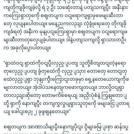
ကျတိုကျခိုကျခဲ့လို့ ရဲ ၃ ဦး သဆေုံးတာနဲ့ ပတျသကျပွီး အနီးနား
ကကြေးရှာတှကေို စဈတပျက ဝငျရောကျရှာဖှဖေမျးဆီးတာ
တှေ လုပျနပေါတယျ။ မနေ့ညကလညျး လုံခွုံရေးတှေ တိုကျခို
ကျခံရတဲ့ အနီးက မုနျပငျကြေးရှာမှာ စဈတပျက ဝငျရောကျဖ
မျးဆီးတာတှလေုပျခဲ့ပါတယျ။ ဒါနဲ့ပတျသကျလို့ ရှာသားတဦး
က အခုလိုပွောပါတယျ။
“ရှာထဲဝငျ ရှာထဲကိုဝငျပွီးလှည့ျပတျ သူတို့စိတျထငျတဲ့နရော
တှလှေည့ျပတျ ခွံတှထေဲကို လှည့ျသှား တောတှေ တောငျတှ
ထေဲလှည့ျရှာ ဘုနျးကွီးကြောငျးတခုမှာ ရှေ့နတေယောကျကိုဖ
မျးလာတယျ။ အဲ့ဒါပဲသနေတျကဖောကျတယျ။ ဘာလို့ဝငျရှာ
တာလညျးဆိုတော့ တောမကိစ်စရယျ အညှိးပုံစံနဲ့ ကြှနျတောျ
တို့ ရှာကို နောကျပွီး တကျကွှလှုပျရှားသူတှကေို ဖမျးခငြျတာရ
ယျ ခေါငျးစဉျ ၂ ခုဖွဈနတေယျ။”
စဈတပျက အာဏာသိမျးပွီးနောကျပိုငျး ငွိမျးခမြျးစှာ ဆန်ဒပွ