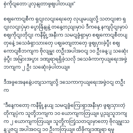
စှဲကိုငျတောျလှနျတာဖွဈပါတယျ။”
စဈကောငျစီက ရှငျးလငျးရေးတှေ လုပျမယျလို့ သတငျးစာ ရှ
ငျးလငျးပှဲမှာ ပွောခြိနျနဲ့ တနေ့တညျးမှာပဲ ဒီကနေ့ နကျပိုငျးမှာပဲ
စဈကိုငျးတိုငျး ကနီမွို့အနီးက သမငျခွံရှာမှာ စဈကောငျစီတပျ
တှနေဲ့ ဒသေခံရှာသားတှေ ပဈခတျတာတှေ ဖွဈပှားခဲ့ပွီး စဈ
ကောငျစီဘကျက ဗိုလျမှူး တဦးအပါအဝငျ ၁၀ ဦးခန့ျ သဆေုံး
ခဲ့ပွီး အမြားအပွား ဒဏျရာရရှိခဲ့သလို ဒသေခံကာကှယျရေးအဖှဲ့
ဘကျက ၂ ဦး သဆေုံးခဲ့ပါတယျ။
ဒီအခွအေနနေဲ့ပတျသကျလို့ ဒသေကာကှယျရေးအဖှဲ့ဝငျ တဦး
က
“ဒီနေ့ကတော့ ကနီမွို့နယျ သမငျခွံကြေးရှာအနီးမှာ ဖွဈသှားတဲ့
တိုကျပှဲက သူတို့ဘကျက ၁၀ ယောကျကတြယျ။ ပွညျသူဘကျ
က ၂ ယောကျကတြယျ။ သူတို့ကတြဲ့သတငျးမှာတော့ ဗိုလျမှူးသ
န့ျဇငျ အပါအဝငျ ၁၀ ဦးကတြယျ။ ထိခိုကျဒဏျရာ ရမှု