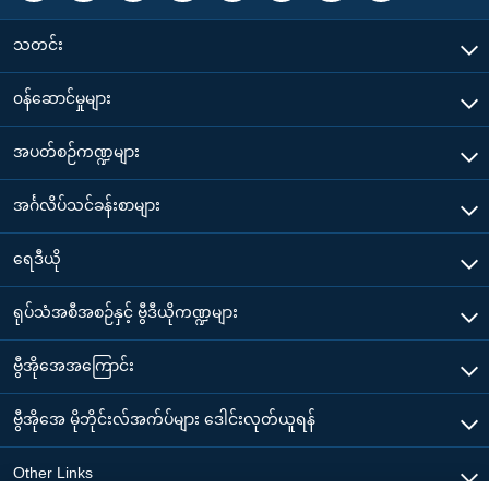
သတင်း
၀န်ဆောင်မှုများ
အပတ်စဉ်ကဏ္ဍများ
အင်္ဂလိပ်သင်ခန်းစာများ
ရေဒီယို
ရုပ်သံအစီအစဉ်နှင့် ဗွီဒီယိုကဏ္ဍများ
ဗွီအိုအေအကြောင်း
ဗွီအိုအေ မိုဘိုင်းလ်အက်ပ်များ ဒေါင်းလုတ်ယူရန်
Other Links