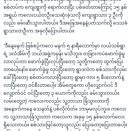
စစ်တပ်က ကျေးရွာကို ရောက်လာပြီး ပစ်ခတ်တာကြောင့် ၁၅ နှစ်
အရွယ် ကလေးငယ်တဦးသေဆုံးခဲ့သလို ကျေးရွာသား ၃ ဦးကို
လည်း ဖမ်းဆီးသွားပါတယ်။ ဒီအခြေအနေနဲ့ပတ်သက်လို့ ဒေသခံ
ရွာသားတဦးက အခုလိုပြောပါတယ်။
“ဒီနေ့မနက် ဖြစ်စဉ်ကလေ မနက် ၅ နာရီလောက်မှာ လယ်သစ်ရွာ
ရဲ့ ဒလံအိမ်ကို ဘယ်အဖွဲ့ကမှန်း မသိဘူး။ တခြားကပဲဖောက်ခွဲမှု
လာလုပ်တာ ဖောက်ခွဲပြီးလုပ်ပြီးတော့ သူတို့ကတော့ ထွက်ပြေး
တာပေါ့နော်။ ဖောက်ခွဲမှု လုပ်ပြီးတော့ ရွာဒလံက စစ်သားကိုလှမ်း
ခေါ်ပြီးတော့ စစ်တပ်ကလာပြီးတော့ ရွာမှာ ကား ၅ စီးလောက်နဲ့
လာပြီးတော့ ဝင်စီးတာပေါ့။ အိမ်တွေကော ဟိုလျှောက်ဝင် ဒီ
လျှောက်ဝင် ဝင်ပြီးတော့ ၃ ယောက်ကိုလည်း ဖမ်းသွားတယ်။
လမ်းတွေ့တဲ့ ကလေးကလည်း သူ့ဘာသာ ခြံသွားတာကို
အနောက်ကနေ သေနတ်နဲ့ ပစ်လိုက်တ်။ ဘာမှမလုပ်ဘူး။ ကလေး
က သူ့ဘာသာခြံသွားတာ ကလေးက အခုမှ ၁၅ နှစ်လောက်လေး
ရှိသေးတယ်။ စစ်သားမြင်တော့သူလည်း ပြေးတော့ပြေးတာပေါ့။