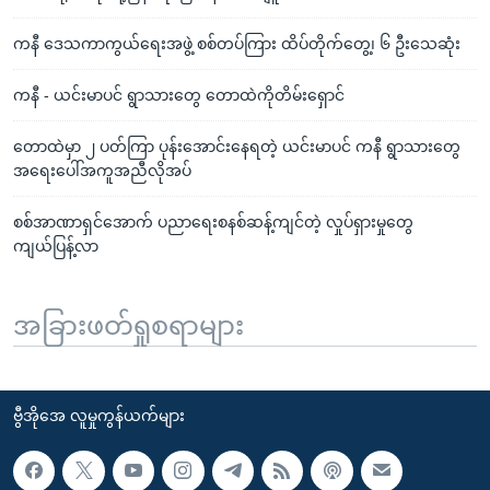
ကနီ ဒေသကာကွယ်ရေးအဖွဲ့ စစ်တပ်ကြား ထိပ်တိုက်တွေ့၊ ၆ ဦးသေဆုံး
ကနီ - ယင်းမာပင် ရွာသားတွေ တောထဲကိုတိမ်းရှောင်
တောထဲမှာ ၂ ပတ်ကြာ ပုန်းအောင်းနေရတဲ့ ယင်းမာပင် ကနီ ရွာသားတွေ
အရေးပေါ်အကူအညီလိုအပ်
စစ်အာဏာရှင်အောက် ပညာရေးစနစ်ဆန့်ကျင်တဲ့ လှုပ်ရှားမှုတွေ
ကျယ်ပြန့်လာ
အခြားဖတ်ရှုစရာများ
ဗွီအိုအေ လူမှုကွန်ယက်များ