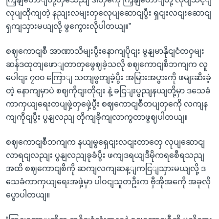
လုပျထိုကျတဲ့ နညျးလမျးတှလေုပျဆောငျပွီး ရှငျးလငျးဆောငျ
ရှကျသှားမယျလို့ ဖွကွေားလိုပါတယျ။”
စဈကောငျစီ အာဏာသိမျးပွီးနောကျပိုငျး မွနျမာနိုငျငံတဝှမျး
ဆန်ဒထုတျဖောျတာတှဖွေဈခဲ့သလို စဈကောငျစီဘကျက လူ
ပေါငျး ၇၀၀ ကြောျ သတျဖွတျခဲ့ပွီး အမြားအပွားကို ဖမျးဆီးခဲ့
တဲ့ နောကျမှာပဲ စဈကိုငျးတိုငျး နဲ့ ခငြျးပွညျနယျတို့မှာ ဒသေခံ
ကာကှယျရေးတပျဖှဲ့တှဖှေဲ့ပွီး စဈကောငျစီတပျတှကေို လကျန
ကျကိုငျပွီး ပွနျလညျ တိုကျခိုကျလာကွတာဖွဈပါတယျ။
စဈကောငျစီဘကျက နယျမွရှေငျးလငျးတာတှေ လုပျဆောငျ
လာရငျလညျး ပွနျလညျခုခံပွီး ဖကျဒရယျဒီမိုကရစေီရသညျ
အထိ စဈကောငျစီကို ဆကျလကျဆန့ျကငြျသှားမယျလို့ ဒ
သေခံကာကှယျရေးအဖှဲ့မှာ ပါဝငျသူတဦးက ဗှီအိုအကေို အခုလို
ပွောပါတယျ။