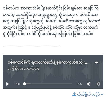
စစ်တပ်က အာဏာသိမ်းပြီးနောက်ပိုင်း ငြိမ်းချမ်းစွာ ဆန္ဒပြကြ
ပေမယ့် နောက်ပိုင်းမှာ ကျေးရွာတွေကို ဝင်ရောက် ဖမ်းဆီးတာ
တွေ ဆန္ဒပြပြည်သူတွေကို ပစ်ခတ် ဖမ်းဆီးတာတွေ လုပ်လာတဲ့
အတွက်ကြောင့် ချင်းပြည်နယ်နဲ့ စစ်ကိုင်းတိုင်းတို့မှာ လက်နက်
စွဲကိုင်ပြီး စစ်ကောင်စီကို တော်လှန်နေကြတာ ဖြစ်ပါတယ်။
............................................................
စစ်ကောင်စီကို ရရာလက်နက်နဲ့ ခုခံကာကွယ်မည် (အရပ်သားကာကွယ်ရေးအဖွဲ့ဝင်)
by
ဗွီအိုအေသတင်းဌာန
No media source currently available
0:00
6:25
တိုက်ရိုက် လင့်ခ်