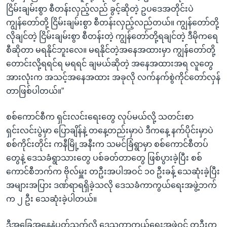
ငြိမ်းချမ်းစွာ စီတန်းလှည့်လည် ခွင့်ဆိုတဲ့ ဥပဒေအတိုင်းပဲ
ကျွန်တော်တို့ ငြိမ်းချမ်းစွာ စီတန်းလှည့်လည်တယ်။ ကျွန်တော်တို့
လိုချင်တဲ့ ငြိမ်းချမ်းစွာ စီတန်းတဲ့ ကျွန်တော်တို့ရချင်တဲ့ ဒီမိုကရေ
စီဆိုတာ မရနိုင်ဘူးလေ။ မရနိုင်တဲ့အနေအထားမှာ ကျွန်တော်တို့
တောင်းလို့ရရင်ရ မရရင် ချမယ်ဆိုတဲ့ အနေအထားအရ လူတွေ
အားလုံးက အသင့်အနေအထား အခုလို လက်နက်စွဲကိုင်တော်လှန်
တာဖြစ်ပါတယ်။”
စစ်ကောင်စီက ရှင်းလင်းရေးတွေ လုပ်မယ်လို့ သတင်းစာ
ရှင်းလင်းပွဲမှာ ပြောချိန်နဲ့ တနေ့တည်းမှာပဲ ဒီကနေ့ နက်ပိုင်းမှာပဲ
စစ်ကိုင်းတိုင်း ကနီမြို့အနီးက သမင်ခြံရွာမှာ စစ်ကောင်စီတပ်
တွေနဲ့ ဒေသခံရွာသားတွေ ပစ်ခတ်တာတွေ ဖြစ်ပွားခဲ့ပြီး စစ်
ကောင်စီဘက်က ဗိုလ်မှူး တဦးအပါအဝင် ၁၀ ဦးခန့် သေဆုံးခဲ့ပြီး
အများအပြား ဒဏ်ရာရရှိခဲ့သလို ဒေသခံကာကွယ်ရေးအဖွဲ့ဘက်
က ၂ ဦး သေဆုံးခဲ့ပါတယ်။
ဒီအခြေအနေနဲ့ပတ်သက်လို့ ဒေသကာကွယ်ရေးအဖွဲ့ဝင် တဦးက