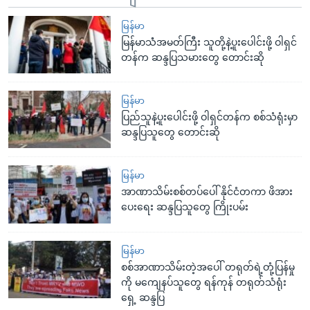
မြန်မာ
မြန်မာသံံအမတ်ကြီး သူတို့နဲ့ပူးပေါင်းဖို့ ဝါရှင်
တန်က ဆန္ဒပြသမားတွေ တောင်းဆို
မြန်မာ
ပြည်သူနဲ့ပူးပေါင်းဖို့ ဝါရှင်တန်က စစ်သံရုံးမှာ
ဆန္ဒပြသူတွေ တောင်းဆို
မြန်မာ
အာဏာသိမ်းစစ်တပ်ပေါ် နိုင်ငံတကာ ဖိအား
ပေးရေး ဆန္ဒပြသူတွေ ကြိုးပမ်း
မြန်မာ
စစ်အာဏာသိမ်းတဲ့အပေါ် တရုတ်ရဲ့တုံ့ပြန်မှု
ကို မကျေနပ်သူတွေ ရန်ကုန် တရုတ်သံရုံး
ရှေ့ ဆန္ဒပြ