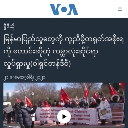
သုံး
ရ
လွယ်ကူ
ဗွီဒီယို
မူလစာမျက်နှာ
စေ
မြန်မာပြည်သူတွေကို ကူညီဖို့တရုတ်အစိုးရ
မြန်မာ
သည့်
ကို တောင်းဆိုတဲ့ ကမ္ဘာလုံးဆိုင်ရာ
ကမ္ဘာ့သတင်းများ
Link
ဗွီဒီယို
နိုင်ငံတကာ
လှုပ်ရှားမှု(ဝါရှင်တန်ဒီစီ)
များ
သတင်းလွတ်လပ်ခွင့်
အမေရိကန်
ပင်မ
၂၁ ေဖေဖာ္၀ါရီ၊ ၂၀၂၁
ရပ်ဝန်းတခု လမ်းတခု အလွန်
တရုတ်
အကြောင်းအရာ
သို့
အင်္ဂလိပ်စာလေ့လာမယ်
အစ္စရေး-ပါလက်စတိုင်း
ကျော်
အပတ်စဉ်ကဏ္ဍများ
အမေရိကန်သုံးအီဒီယံ
ကြည့်
ရေဒီယိုနှင့်ရုပ်သံ အချက်အလက်များ
မကြေးမုံရဲ့ အင်္ဂလိပ်စာ
ရေဒီယို
ရန်
No media source currently available
ပင်မ
ရေဒီယို/တီဗွီအစီအစဉ်
ရုပ်ရှင်ထဲက အင်္ဂလိပ်စာ
တီဗွီ