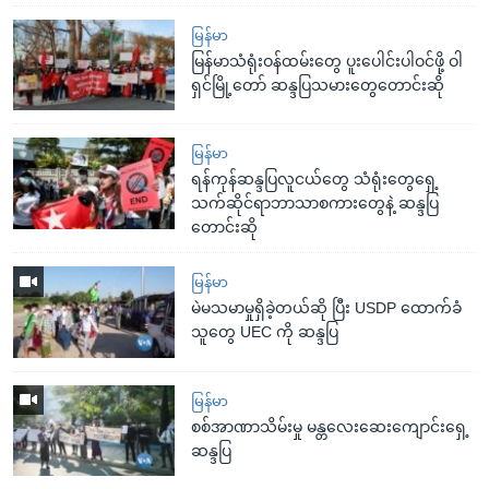
မြန်မာ
မြန်မာသံရုံးဝန်ထမ်းတွေ ပူးပေါင်းပါဝင်ဖို့ ဝါ
ရှင်မြို့တော် ဆန္ဒပြသမားတွေတောင်းဆို
မြန်မာ
ရန်ကုန်ဆန္ဒပြလူငယ်တွေ သံရုံးတွေရှေ့
သက်ဆိုင်ရာဘာသာစကားတွေနဲ့ ဆန္ဒပြ
တောင်းဆို
မြန်မာ
မဲမသမာမှုရှိခဲ့တယ်ဆို ပြီး USDP ထောက်ခံ
သူတွေ UEC ကို ဆန္ဒပြ
မြန်မာ
စစ်အာဏာသိမ်းမှု မန္တလေးဆေးကျောင်းရှေ့
ဆန္ဒပြ