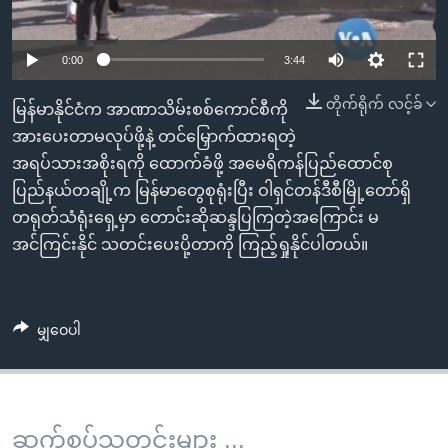
အ
သုတပဒေသာ အင်္ဂလိပ်စာ
ညွန်း
Learning English
စာမျက်နှာ
0:00
3:44
သို့
ဗွီအိုအေ လူမှုကွန်ယက်များ
တိုက်ရိုက် လင့်ခ်
မြန်မာနိုင်ငံက အာဏာသိမ်းစစ်ကောင်စီကို
ကျော်
အားပေးတာမလုပ်ဖို့နဲ့ တင်မြှောက်ထားရတဲ့
ကြည့်
အရပ်သားအစိုးရကို ထောက်ခံဖို့ အမေရိကန်ပြည်ထောင်စု
ရန်
ဘာသာစကားများ
ပြည်နယ်တချို့က မြန်မာတွေစုရုံးပြီး ဝါရှင်တန်ဒီစီမြို့တော်ရှိ
ရှာဖွေ
တရုတ်သံရုံးရှေ့မှာ တောင်းဆိုဆန္ဒပြကြတဲ့အကြောင်း မ
ရန်
အင်ကြင်းနိုင် သတင်းပေးပို့တာကို ကြည့်ရှုနိုင်ပါတယ်။
နေရာ
သို့
ကျော်
ရန်
မျှဝေပါ
ဆက်စပ်သတင်းများ ...