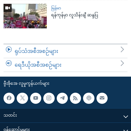
မြန်မာ
ရန်ကုန်မှာ လူသိန်းချီ ဆန္ဒပြ
ရုပ်သံအစီအစဉ်များ
ရေဒီယိုအစီအစဉ်များ
ဗွီအိုအေ လူမှုကွန်ယက်များ
သတင်း
၀န်ဆောင်မှုများ