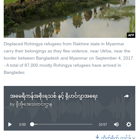
အ
သုတပဒေသာ အင်္ဂလိပ်စာ
ညွန်း
Learning English
စာမျက်နှာ
သို့
ဗွီအိုအေ လူမှုကွန်ယက်များ
ကျော်
ကြည့်
Displaced Rohingya refugees from Rakhine state in Myanmar
carry their belongings as they flee violence, near Ukhia, near the
ရန်
ဘာသာစကားများ
border between Bangladesh and Myanmar on September 4, 2017.
ရှာဖွေ
- A total of 87,000 mostly Rohingya refugees have arrived in
ရန်
Banglades
နေရာ
သို့
ကျော်
အမေရိကန်အစိုးရသစ် နှင့် ရိုဟင်ဂျာအရေး
ရန်
by
ဗွီအိုအေသတင်းဌာန
No media source currently available
0:00
10:57
တိုက်ရိုက် လင့်ခ်