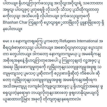
ပါတယျ။ ရိုဟငျဂြာဒုက်ခသညျ အသိုငျးအဝိုငျးရဲ့ သဘောထား
အမွငျ၊ ပါဝငျခှင့ျတှရေဖို့ လိုသလို၊ သိသင့ျသိထိုကျတာတှ
ကေိုလညျး အသိပေးဖို့ လိုပါတယျ။ ဒုက်ခသညျတှကေို
Bhashan Char ကြှနျးကို ပွောငျးရှှေ့တာမြိုးလို ပွူနာမြိုးတှေ ရှိ
နပေါတယျ။
မေး ။ ။ နောကျတဈခကြျကတော့ Refugees International အ
စီရငျခံစာမှာလညျး ပါပါတယျ။ အစောပိုငျးမှာလညျး ပွောသှား
တာ တှေ့ပါတယျ။ ဒါကတော့ နောကျတကျမယ့ျ အမရေိကနျ
အစိုးရအနနေဲ့ ရိုဟငျဂြာတှအေပေါျ ကြူးလှနျတဲ့ လူ့အခှင့ျ
အရေး ခြိုးဖောကျမှုတှကေို လူမြိုးတုနျးသတျဖွတျမှုအဖွဈ သ
တျမှတျသင့ျမသင့ျဆိုတာကို စဉျးစားဖို့ဆိုတဲ့ ကိစ်စပါ။ ဆို
တော့ လူမြိုးတုနျးသတျဖွတျမှုအဖွဈ အမရေိကနျအစိုးရက
အသိအမှတျပွု လကျခံလိုကျခွငျးအားဖွင့ျ ရိုဟငျဂြာအရေး ဖွ
ရှေငျးတဲ့နရောမှာ ဘယျလိုတှနျးအားတှေ ဖွဈလာနိုငျမယျလို့
ယူဆထားလို့မြား အခုလို တိုကျတှနျးနရေတာလဲ။