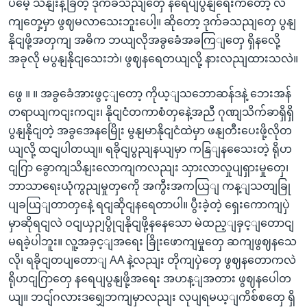
ပမေဲ့ သိနျးနဲ့ခြီတဲ့ ဒုက်ခသညျတှေ နရေပျပွနျရေးကတော့ လ
ကျတှေ့မှာ ဖွဈမလာသေးဘူးပေါ့။ ဆိုတော့ ဒုက်ခသညျတှေ ပွနျ
နိုငျဖို့အတှကျ အဓိက ဘယျလိုအခွခေံအခကြျတှေ ရှိနလေို့
အခုလို မပွနျနိုငျသေးဘဲ၊ ဖွဈနရေတယျလို့ နားလညျထားသလဲ။
ဖွေ ။ ။ အခွခေံအားဖွင့ျတော့ ကိုယ့ျသဘောဆန်ဒနဲ့ ဘေးအန်
တရာယျကငျးကငျး၊ နိုငျငံတကာစံတှနေဲ့အညီ ဂုဏျသိက်ခာရှိရှိ
ပွနျနိုငျတဲ့ အခွအေနမြေိုး မွနျမာနိုငျငံထဲမှာ ဖနျတီးပေးဖို့လိုတ
ယျလို့ ထငျပါတယျ။ ရခိုငျပွညျနယျမှာ ကနြျနသေေးတဲ့ ရိုဟ
ငျဂြာ ခွောကျသိနျးလောကျကလညျး သှားလာလှုပျရှားမှုတှေ၊
ဘာသာရေးယုံကွညျမှုတှကေို အကွီးအကယြျ ကန့ျသတျခြု
ပျခယြျတာတှနေဲ့ ရငျဆိုငျနရေတာပါ။ ပွီးခဲ့တဲ့ ရှေးကောကျပှဲ
မှာဆိုရငျလဲ ဝငျယှဉျပွိုငျနိုငျဖို့နနေသော မဲထည့ျခှင့ျတောငျ
မရခဲ့ပါဘူး။ လူ့အခှင့ျအရေး ခြိုးဖောကျမှုတှေ ဆကျဖွဈနသေ
လို၊ ရခိုငျတပျတောျ AA နဲ့လညျး တိုကျပှဲတှေ ဖွဈနတောကလဲ
ရိုဟငျဂြာတှေ နရေပျပွနျဖို့အရေး အဟန့ျအတား ဖွဈနပေါတ
ယျ။ ဘငျ်ဂလားဒရျှေဘကျမှာလညျး လုပျရမယ့ျကိစ်စတှေ ရှိ