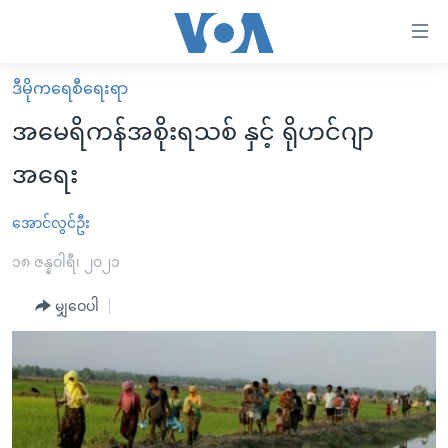
သုံး
ရ
လွယ်ကူ
ဒီမိုကရေစီရေးရာ
မူလစာမျက်နှာ
စေ
အမေရိကန်အစိုးရသစ် နှင့် ရိုဟင်ဂျာ
မြန်မာ
သည့်
အရေး
ကမ္ဘာ့သတင်းများ
Link
ဗွီဒီယို
နိုင်ငံတကာ
အောင်လွင်ဦး
များ
သတင်းလွတ်လပ်ခွင့်
အမေရိကန်
၁၈ ဇန္နဝါရီ၊ ၂၀၂၁
ပင်မ
ရပ်ဝန်းတခု လမ်းတခု အလွန်
တရုတ်
အကြောင်းအရာ
မျှဝေပါ
သို့
အင်္ဂလိပ်စာလေ့လာမယ်
အစ္စရေး-ပါလက်စတိုင်း
ကျော်
အပတ်စဉ်ကဏ္ဍများ
အမေရိကန်သုံးအီဒီယံ
ကြည့်
ရေဒီယိုနှင့်ရုပ်သံ အချက်အလက်များ
မကြေးမုံရဲ့ အင်္ဂလိပ်စာ
ရေဒီယို
ရန်
ပင်မ
ရေဒီယို/တီဗွီအစီအစဉ်
ရုပ်ရှင်ထဲက အင်္ဂလိပ်စာ
တီဗွီ