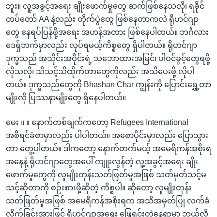
ဘူး။ လူ့အခွင့်အရေး ချိုးဖောက်မှုတွေ ဆက်ဖြစ်နေသလို၊ ရခိုင်
တပ်တော် AA နဲ့လည်း တိုက်ပွဲတွေ ဖြစ်နေတာကလဲ ရိုဟင်ဂျာ
တွေ နေရပ်ပြန်ဖို့အရေး အဟန့်အတား ဖြစ်နေပါတယ်။ ဘင်္ဂလား
ဒေရှ်ဘက်မှာလည်း လုပ်ရမယ့်ကိစ္စတွေ ရှိပါတယ်။ ရိုဟင်ဂျာ
ဒုက္ခသည် အသိုင်းအဝိုင်းရဲ့ သဘောထားအမြင်၊ ပါဝင်ခွင့်တွေရဖို့
လိုသလို၊ သိသင့်သိထိုက်တာတွေကိုလည်း အသိပေးဖို့ လိုပါ
တယ်။ ဒုက္ခသည်တွေကို Bhashan Char ကျွန်းကို ပြောင်းရွှေ့တာ
မျိုးလို ပြဿနာမျိုးတွေ ရှိနေပါတယ်။
မေး ။ ။ နောက်တစ်ချက်ကတော့ Refugees International
အစီရင်ခံစာမှာလည်း ပါပါတယ်။ အစောပိုင်းမှာလည်း ပြောသွား
တာ တွေ့ပါတယ်။ ဒါကတော့ နောက်တက်မယ့် အမေရိကန်အစိုးရ
အနေနဲ့ ရိုဟင်ဂျာတွေအပေါ် ကျူးလွန်တဲ့ လူ့အခွင့်အရေး ချိုး
ဖောက်မှုတွေကို လူမျိုးတုန်းသတ်ဖြတ်မှုအဖြစ် သတ်မှတ်သင့်မ
သင့်ဆိုတာကို စဉ်းစားဖို့ဆိုတဲ့ ကိစ္စပါ။ ဆိုတော့ လူမျိုးတုန်း
သတ်ဖြတ်မှုအဖြစ် အမေရိကန်အစိုးရက အသိအမှတ်ပြု လက်ခံ
လိုက်ခြင်းအားဖြင့် ရိုဟင်ဂျာအရေး ဖြေရှင်းတဲ့နေရာမှာ ဘယ်လို