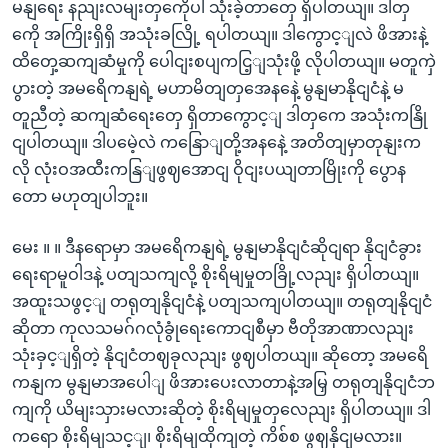
မနျရေး နညျးလမျးတှကေိုပါ သုံးခဲ့တာတှေ ရှိပါတယျ။ ဒါတှ
ကေို အကြိုးရှိရှိ အသုံးခလြို့ ရပါတယျ။ ဒါကွောင့ျလဲ ဖိအားနဲ့
ထိတှေ့ဆကျဆံမှုကို ပေါငျးစပျကငြ့ျသုံးဖို့ လိုပါတယျ။ မတူကှဲ
ပွားတဲ့ အမရေိကနျရဲ့ မဟာမိတျတှအေနနေဲ့ မွနျမာနိုငျငံနဲ့ မ
တူညီတဲ့ ဆကျဆံရေးတှေ ရှိတာကွောင့ျ ဒါတှကေ အသုံးကနြို
ငျပါတယျ။ ဒါပမေဲ့လဲ ကနြောျတို့အနနေဲ့ အတိတျမှာတုနျးက
လို လုံးဝအထီးကနြျဖွဈအောငျ ဝိုငျးပယျတာမြိုးကို ပွောန
တော မဟုတျပါဘူး။
မေး ။ ။ ဒီနရောမှာ အမရေိကနျရဲ့ မွနျမာနိုငျငံဆိုငျရာ နိုငျငံခွား
ရေးရာမူဝါဒနဲ့ ပတျသကျလို့ စိုးရိမျမှုတခြို့လညျး ရှိပါတယျ။
အထူးသဖွင့ျ တရုတျနိုငျငံနဲ့ ပတျသကျပါတယျ။ တရုတျနိုငျငံ
ဆိုတာ ကုလသမဂ်ဂလုံခွုံရေးကောငျစီမှာ ဗီတိုအာဏာလညျး
သုံးခှင့ျရှိတဲ့ နိုငျငံတဈခုလညျး ဖွဈပါတယျ။ ဆိုတော့ အမရေိ
ကနျက မွနျမာအပေါျ ဖိအားပေးလာတာနဲ့အမြှ တရုတျနိုငျငံဘ
ကျကို ယိမျးသှားမလားဆိုတဲ့ စိုးရိမျမှုတှလေညျး ရှိပါတယျ။ ဒါ
ကရော စိုးရိမျသင့ျ၊ စိုးရိမျထိုကျတဲ့ ကိစ်စ ဖွဈနိုငျမလား။