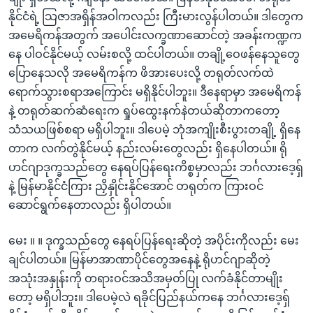
နိုင်ငံရဲ့ သြဇာအရှိန်အဝါကလည်း ကြီးမားလွန်ပါတယ်။ ဒါတွေက
အမေရိကန်အတွက် အပေါင်းလက္ခဏာဆောင်တဲ့ အခန်းကဏ္ဍက
နေ ပါဝင်နိုင်မယ့် လမ်းစလို့ ထင်ပါတယ်။ တချို့ဝေဖန်နေသူတွေ
ပြောနေသလို အမေရိကန်က ဖိအားပေးလို့ တရုတ်လက်ထဲ
ရောက်သွားစရာအကြောင်း မရှိနိုင်ပါဘူး။ ဒီနေရာမှာ အမေရိကန်
နဲ့ တရုတ်ဆက်ဆံရေးက ရှုပ်ထွေးနက်နဲတယ်ဆိုတာကတော့
သံသယဖြစ်စရာ မရှိပါဘူး။ ဒါပေမဲ့ ဘုံအကျိုးစီးပွားတချို့ ရှိနေ
တာက လက်တွဲနိုင်မယ့် နည်းလမ်းတွေလည်း ရှိနေပါတယ်။ ရို
ဟင်ဂျာဒုက္ခသည်တွေ နေရပ်ပြန်ရေးကိစ္စမှာလည်း ဘင်္ဂလားဒေ့ရှ်
နဲ့ မြန်မာနိုင်ငံကြား ညှိနှိုင်းနိုင်အောင် တရုတ်က ကြားဝင်
ဆောင်ရွက်နေတာလည်း ရှိပါတယ်။
မေး ။ ။ ဒုက္ခသည်တွေ နေရပ်ပြန်ရေးဆိုတဲ့ အပိုင်းကိုလည်း မေး
ချင်ပါတယ်။ မြန်မာအာဏာပိုင်တွေအနေနဲ့ ရိုဟင်ဂျာဆိုတဲ့
အသုံးအနှုန်းကို တရားဝင်အသိအမှတ်ပြု လက်ခံနိုင်တာမျိုး
တော့ မရှိပါဘူး။ ဒါပေမဲ့လဲ ရခိုင်ပြည်နယ်ကနေ ဘင်္ဂလားဒေ့ရှ်