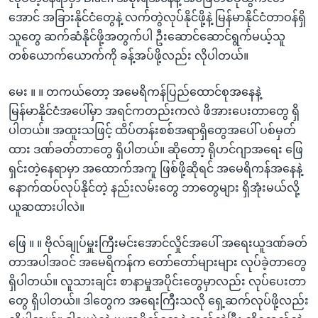
အောင် အခြားနိုင်ငံတွေနဲ့ လက်တွဲလုပ်နိုင်ဖို့နဲ့ မြန်မာနိုင်ငံတာဝန်ရှိ
သူတွေ ဆက်ဆံနိုင်ဖို့အတွက်ပါ ဦးဆောင်ဆောင်ရွက်မယ့်သူ
တစ်ယောက်ယောက်ကို ခန့်အပ်ဖို့လည်း လိုပါတယ်။
မေး ။ ။ တကယ်တော့ အမေရိကန်ပြည်ထောင်စုအနေနဲ့
မြန်မာနိုင်ငံအပေါ်မှာ အရင်ကတည်းကလဲ ဖိအားပေးတာတွေ ရှိ
ပါတယ်။ အထူးသဖြင့် ထိပ်တန်းစစ်အရာရှိတွေအပေါ် ပစ်မှတ်
ထား ဒဏ်ခတ်တာတွေ ရှိပါတယ်။ ဆိုတော့ ရိုဟင်ဂျာအရေး ဖြေ
ရှင်းတဲ့နေရာမှာ အထောက်အကူ ဖြစ်ဖို့ဆိုရင် အမေရိကန်အနေနဲ့
နောက်ထပ်လုပ်နိုင်တဲ့ နည်းလမ်းတွေ ဘာတွေများ ရှိအုံးမယ်လို့
ယူဆထားပါလဲ။
ဖြေ ။ ။ ဗိုလ်ချုပ်မှူးကြီးမင်းအောင်လှိုင်အပေါ် အရေးယူဒဏ်ခတ်
တာအပါအဝင် အမေရိကန်က တော်တော်များများ လုပ်ခဲ့တာတွေ
ရှိပါတယ်။ လူသားချင်း စာနာမှုအပိုင်းတွေမှာလည်း လုပ်ပေးတာ
တွေ ရှိပါတယ်။ ဒါတွေက အရေးကြီးသလို ရှေ့ဆက်လုပ်ဖို့လည်း