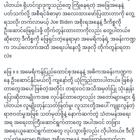
ပါတယ်။ ရိုဟင်ဂျာဒုက္ခသည်တွေ ကြုံနေရတဲ့ အခြေအနေနဲ့
ပတ်သက်လို့ အစီရင်ခံစာမှာ အလေးထားဖော်ပြထားတာကို တွေ့
ရသလို၊ တက်လာမယ့် Joe Biden အစိုးရအနေနဲ့ ဒီကိစ္စကို
ဦးဆောင်ဖြေရှင်းဖို့ တိုက်တွန်းထားတာကိုလည်း တွေ့ပါတယ်။
ဆိုတော့ ဒီကိစ္စကို ဖြေရှင်းတဲ့နေရာမှာ အမေရိကန်ရဲ့ အခန်းကဏ္ဍ
က ဘယ်လောက်အထိ အရေးပါနေလို့ အခုလို တိုက်တွန်းရတာ
လဲ။
ဖြေ ။ ။ အမေရိကန်ပြည်ထောင်စုအနေနဲ့ အဓိကအခန်းကဏ္ဍက
နေ ဦးဆောင်နိုင်မယ်လို့ ကျနော်တို့ ယုံကြည်ထားပါတယ်။ ဖြစ်ခဲ့
တာတွေအပေါ် ဖြစ်တဲ့အတိုင်း တရားဝင်အသိအမှတ်ပြု သုံးနှုန်း
ပြောဆိုတာမျိုးကအစ လုပ်နိုင်တာတွေလည်း အတော်များများ ရှိ
ပါတယ်။ လူမျိုးတုန်းသတ်ဖြတ်မှု၊ လူသားတို့အပေါ် ကျူးလွန်တဲ့
ရာဇဝတ်မှုအဖြစ် သတ်မှတ်ဖို့နဲ့ နောက်ဆက်တွဲ သံတမန်အရေး
အရ အရေးတကြီးဆောင်ရွက်တာတွေ အပါအဝင် တခြား
အရေးယူဆောင်ရွက်တာတွေ လုပ်သွားဖို့လည်း လိုပါတယ်။ ဒီလို
လုပ်တဲ့နေရာမှာ Biden အစိုးရအနေနဲ့ အဖြေတစ်ခုထွက်လာ