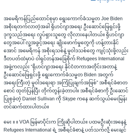
အမေရိကန်ပြည်ထောင်စုမှာ ရွေးကောက်ခံသမ္မတ Joe Biden
အစိုးရတက်လာတဲ့အခါ ရိုဟင်ဂျာအရေး ဦးဆောင်ဖြေရှင်းဖို့
ဒုက္ခသည်အရေး လှုပ်ရှားသူတွေ လိုလားနေပါတယ်။ ရိုဟင်ဂျာ
တွေအပေါ် လူ့အခွင့်အရေး ချိုးဖောက်မှုတွေကို ဟန့်တားနိုင်
အောင် အမေရိကန် အစိုးရသစ်နဲ့ မူဝါဒသစ်တွေ ကျင့်သုံးဖို့လည်း
ဒီတပတ်ထဲမှာပဲ ဝါရှင်တန်အခြေစိုက် Refugees International
အဖွဲ့ကလည်း “ရိုဟင်ဂျာအရေး နိုင်ငံတကာအတိုင်းအတာနဲ့
ဦးဆောင်ဖြေရှင်းဖို့ ရွေးကောက်ခံသမ္မတ Biden အတွက်
အရေးကြီးတဲ့ မူဝါဒရေးရာ အကြံပြုချက်အဖြစ်” အစီရင်ခံစာတ
စောင် ထုတ်ပြန်ပြီး တိုက်တွန်းခဲ့တာပါ။ အစီရင်ခံစာကို ဦးဆောင်
ပြုစုခဲ့တဲ့ Daniel Sullivan ကို Skype ကနေ ဆက်သွယ်မေးမြန်း
တင်ဆက်ထားပါတယ်။
မေး ။ ။ VOA မြန်မာပိုင်းက ကြိုဆိုပါတယ်။ ပထမဦးဆုံးအနေနဲ့
Refugees International ရဲ့ အစီရင်ခံစာနဲ့ ပတ်သက်လို့ မေးချင်