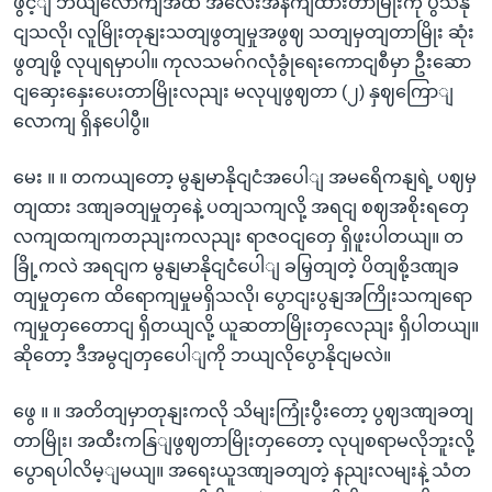
ဖွင့ျ ဘယျလောကျအထိ အလေးအနကျထားတာမြိုးကို ပွသနို
ငျသလို၊ လူမြိုးတုနျးသတျဖွတျမှုအဖွဈ သတျမှတျတာမြိုး ဆုံး
ဖွတျဖို့ လုပျရမှာပါ။ ကုလသမဂ်ဂလုံခွုံရေးကောငျစီမှာ ဦးဆော
ငျဆှေးနှေးပေးတာမြိုးလညျး မလုပျဖွဈတာ (၂) နှဈကြောျ
လောကျ ရှိနပေါပွီ။
မေး ။ ။ တကယျတော့ မွနျမာနိုငျငံအပေါျ အမရေိကနျရဲ့ ပဈမှ
တျထား ဒဏျခတျမှုတှနေဲ့ ပတျသကျလို့ အရငျ စဈအစိုးရတှေ
လကျထကျကတညျးကလညျး ရာဇဝငျတှေ ရှိဖူးပါတယျ။ တ
ခြို့ကလဲ အရငျက မွနျမာနိုငျငံပေါျ ခမြှတျတဲ့ ပိတျစို့ဒဏျခ
တျမှုတှကေ ထိရောကျမှုမရှိသလို၊ ပွောငျးပွနျအကြိုးသကျရော
ကျမှုတှတေောငျ ရှိတယျလို့ ယူဆတာမြိုးတှလေညျး ရှိပါတယျ။
ဆိုတော့ ဒီအမွငျတှပေေါျကို ဘယျလိုပွောနိုငျမလဲ။
ဖွေ ။ ။ အတိတျမှာတုနျးကလို သိမျးကြုံးပွီးတော့ ပွဈဒဏျခတျ
တာမြိုး၊ အထီးကနြျဖွဈတာမြိုးတှတေော့ လုပျစရာမလိုဘူးလို့
ပွောရပါလိမ့ျမယျ။ အရေးယူဒဏျခတျတဲ့ နညျးလမျးနဲ့ သံတ