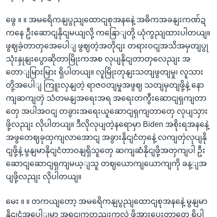
ဖွေ ။ ။ အမရေိကနျပွညျထောငျစုအနနေဲ့ အဓိကအခနျးကဏ်ဍ
ကနေ ဦးဆောငျနိုငျမယျလို့ ကနြောျတို့ ယုံကွညျထားပါတယျ။
ဖွဈခဲ့တာတှအေပေါျ ဖွဈတဲ့အတိုငျး တရားဝငျအသိအမှတျပွု
သုံးနှုနျးပွောဆိုတာမြိုးကအစ လုပျနိုငျတာတှလေညျး အ
တောျမြားမြား ရှိပါတယျ။ လူမြိုးတုနျးသတျဖွတျမှု၊ လူသား
တို့အပေါျ ကြူးလှနျတဲ့ ရာဇဝတျမှုအဖွဈ သတျမှတျဖို့နဲ့ နော
ကျဆကျတှဲ သံတမနျအရေးအရ အရေးတကွီးဆောငျရှကျတာ
တှေ အပါအဝငျ တခွားအရေးယူဆောငျရှကျတာတှေ လုပျသှား
ဖို့လညျး လိုပါတယျ။ ဒီလိုလုပျတဲ့နရောမှာ Biden အစိုးရအနနေဲ့
အဖွတေဈခုထှကျလာအောငျ အခွားနိုငျငံတှနေဲ့ လကျတှဲလုပျနို
ငျဖို့နဲ့ မွနျမာနိုငျငံတာဝနျရှိသူတှေ ဆကျဆံနိုငျဖို့အတှကျပါ ဦး
ဆောငျဆောငျရှကျမယ့ျသူ တဈယောကျယောကျကို ခန့ျအ
ပျဖို့လညျး လိုပါတယျ။
မေး ။ ။ တကယျတော့ အမရေိကနျပွညျထောငျစုအနနေဲ့ မွနျမာ
နိုငျငံအပေါျမှာ အရငျကတညျးကလဲ ဖိအားပေးတာတှေ ရှိပါ