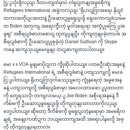
ငြ့ျသုံးဖို့လညျး ဒီတပတျထဲမှာပဲ ဝါရှငျတနျအခွစေိုကျ
Refugees International အဖှဲ့ကလညျး “ရိုဟငျဂြာအရေး နိုငျငံ
တကာအတိုငျးအတာနဲ့ ဦးဆောငျဖွရှေငျးဖို့ ရှေးကောကျခံသမ်မ
တ Biden အတှကျ အရေးကွီးတဲ့ မူဝါဒရေးရာ အကွံပွုခကြျအ
ဖွဈ” အစီရငျခံစာတစောငျ ထုတျပွနျပွီး တိုကျတှနျးခဲ့တာပါ။ အ
စီရငျခံစာကို ဦးဆောငျပွုစုခဲ့တဲ့ Daniel Sullivan ကို Skype
ကနေ ဆကျသှယျမေးမွနျး တငျဆကျထားပါတယျ။
မေး ။ ။ VOA မွနျမာပိုငျးက ကွိုဆိုပါတယျ။ ပထမဦးဆုံးအနနေဲ့
Refugees International ရဲ့ အစီရငျခံစာနဲ့ ပတျသကျလို့ မေးခ
ငြျပါတယျ။ ရိုဟငျဂြာဒုက်ခသညျတှေ ကွုံနရေတဲ့ အခွအေန
နေဲ့ ပတျသကျလို့ အစီရငျခံစာမှာ အလေးထားဖောျပွထားတာ
ကို တှေ့ရသလို၊ တကျလာမယ့ျ Joe Biden အစိုးရအနနေဲ့ ဒီ
ကိစ်စကို ဦးဆောငျဖွရှေငျးဖို့ တိုကျတှနျးထားတာကိုလညျး
တှေ့ပါတယျ။ ဆိုတော့ ဒီကိစ်စကို ဖွရှေငျးတဲ့နရောမှာ အမရေိက
နျရဲ့ အခနျးကဏ်ဍက ဘယျလောကျအထိ အရေးပါနလေို့ အခု
လို တိုကျတှနျးရတာလဲ။