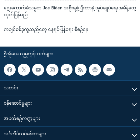
ရွေးကောက်ခံသမ္မတ Joe Biden အစိုးရဖွဲ့ပြီးတာနဲ့ အုပ်ချုပ်ရေးအမိန့်တွေ
ထုတ်ပြန်မည်
ကချင်စစ်ဒုက္ခသည်တွေ နေရပ်ပြန်ရေး စီစဉ်နေ
ဗွီအိုအေ လူမှုကွန်ယက်များ
သတင်း
၀န်ဆောင်မှုများ
အပတ်စဉ်ကဏ္ဍများ
အင်္ဂလိပ်သင်ခန်းစာများ