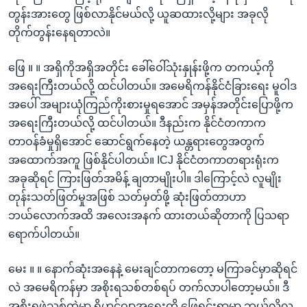
တွန်းအားတွေ ဖြစ်လာနိုင်မယ်လို့ ယူဆထားလို့များ အခုလို
တိုက်တွန်းနေရတာလဲ။
ဖြေ ။ ။ အရှိကိုအရှိအတိုင်း ခေါ်ဝေါ်သုံးနှုန်းဖို့က တကယ့်ကို
အရေးကြီးတယ်လို့ ထင်ပါတယ်။ အမေရိကန်နိုင်ငံခြားရေး မူဝါဒ
အပေါ် အများယုံကြည်ကိုးစားမှုရအောင် အမှန်အတိုင်းပြောဖို့က
အရေးကြီးတယ်လို့ ထင်ပါတယ်။ ဒီနည်းက နိုင်ငံတကာက
တာဝန်ခံမှုရှိအောင် ဆောင်ရွက်နေတဲ့ ယန္တရားတွေအတွက်
အထောက်အကူ ဖြစ်နိုင်ပါတယ်။ ICJ နိုင်ငံတကာတရားရုံးက
အခုဆိုရင် ကြားဖြတ်အမိန့် ချတာမျိုးပါ။ ဒါကြောင့်လဲ လူမျိုး
တုန်းသတ်ဖြတ်မှုအဖြစ် သတ်မှတ်ဖို့ ဆုံးဖြတ်တာဟာ
ဘယ်လောက်အထိ အလေးအနက် ထားတယ်ဆိုတာကို ပြသရာ
ရောက်ပါတယ်။
မေး ။ ။ နောက်ဆုံးအနေနဲ့ မေးချင်တာကတော့ မကြာခင်မှာဆိုရင်
လဲ အမေရိကန်မှာ အစိုးရသစ်တစ်ရပ် တက်လာပါတော့မယ်။ ဒီ
အစိုးရဖွဲ့သစ်ထဲမှာ ရိုဟင်ဂျာအရေးကို ဖြေရှင်းရာမှာ ဘယ်လိုလူ