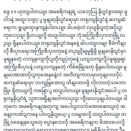
ဖွေ ။ ။ ဟုတျပါတယျ။ အမရေိကနျရဲ့ ယဘေုယြ နိုငျငံခွားရေး မူ
ဝါဒနဲ့ အထူးသဖွင့ျ မွနျမာ့နိုငျငံရေးမှာ တရုတျနိုငျငံနဲ့ ဆကျဆံ
ရေးက ရှုပျထှေးနကျနဲပါတယျ။ ဒါပမေဲ့လဲ လုပျနိုငျတဲ့အပိုငျး
တှလေညျး ရှိတယျလို့ ထငျပါတယျ။ ဘုံအကြိုးစီးပှားတခြို့လ
ညျး ရှိနပေါတယျ။ တရုတျနိုငျငံအနနေဲ့ ခါးပတျလမျး စီမံကိနျး
လို စီးပှားရေးအကြိုးစီးပှားတှနေဲ့ တညျငွိမျမှုရှိဖို့ မွနျမာနိုငျငံမှာ
ဖွဈနတေဲ့ လကျနကျကိုငျတိုကျပှဲတှနေဲ့ ပတျသကျလို့ပဲဖွဈဖွဈ၊
အကြိုးစီးပှားနဲ့ ပတျသကျနတေဲ့ ကိစ်စမြိုးတှေ ရှိနပေါတယျ။ မွ
နျမာအာဏာပိုငျတှအေနနေဲ့လဲ အတိတျကာလမှာတုနျးကလိုပဲ
ဆကျဆံရေးမှာ ဘကျမြှအောငျ ထိနျးထားဖို့ လိုလားတဲ့သဘော
မြိုး ရှိတယျလို့ ကနြောျ ထငျပါတယျ။ မွနျမာနိုငျငံအပေါျ တ
ရုတျနိုငျငံရဲ့ သွဇာအရှိနျအဝါကလညျး ကွီးမားလှနျပါတယျ။ ဒါ
တှကေ အမရေိကနျအတှကျ အပေါငျးလက်ခဏာဆောငျတဲ့ အ
ခနျးကဏ်ဍကနေ ပါဝငျနိုငျမယ့ျ လမျးစလို့ ထငျပါတယျ။ တ
ခြို့ဝဖေနျနသေူတှေ ပွောနသေလို အမရေိကနျက ဖိအားပေးလို့
တရုတျလကျထဲ ရောကျသှားစရာအကွောငျး မရှိနိုငျပါဘူး။ ဒီန