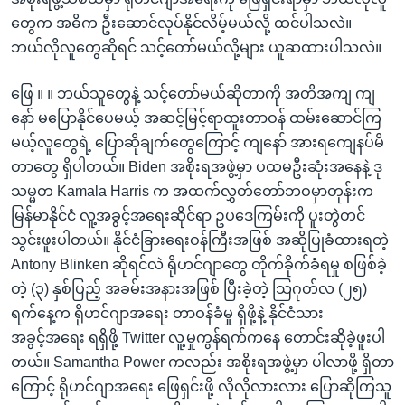
တွေက အဓိက ဦးဆောင်လုပ်နိုင်လိမ့်မယ်လို့ ထင်ပါသလဲ။
ဘယ်လိုလူတွေဆိုရင် သင့်တော်မယ်လို့များ ယူဆထားပါသလဲ။
ဖြေ ။ ။ ဘယ်သူတွေနဲ့ သင့်တော်မယ်ဆိုတာကို အတိအကျ ကျ
နော် မပြောနိုင်ပေမယ့် အဆင့်မြင့်ရာထူးတာဝန် ထမ်းဆောင်ကြ
မယ့်လူတွေရဲ့ ပြောဆိုချက်တွေကြောင့် ကျနော် အားရကျေနပ်မိ
တာတွေ ရှိပါတယ်။ Biden အစိုးရအဖွဲ့မှာ ပထမဦးဆုံးအနေနဲ့ ဒု
သမ္မတ Kamala Harris က အထက်လွှတ်တော်ဘဝမှာတုန်းက
မြန်မာနိုင်ငံ လူ့အခွင့်အရေးဆိုင်ရာ ဥပဒေကြမ်းကို ပူးတွဲတင်
သွင်းဖူးပါတယ်။ နိုင်ငံခြားရေးဝန်ကြီးအဖြစ် အဆိုပြုခံထားရတဲ့
Antony Blinken ဆိုရင်လဲ ရိုဟင်ဂျာတွေ တိုက်ခိုက်ခံရမှု စဖြစ်ခဲ့
တဲ့ (၃) နှစ်ပြည့် အခမ်းအနားအဖြစ် ပြီးခဲ့တဲ့ သြဂုတ်လ (၂၅)
ရက်နေ့က ရိုဟင်ဂျာအရေး တာဝန်ခံမှု ရှိဖို့နဲ့ နိုင်ငံသား
အခွင့်အရေး ရရှိဖို့ Twitter လူ့မှုကွန်ရက်ကနေ တောင်းဆိုခဲ့ဖူးပါ
တယ်။ Samantha Power ကလည်း အစိုးရအဖွဲ့မှာ ပါလာဖို့ ရှိတာ
ကြောင့် ရိုဟင်ဂျာအရေး ဖြေရှင်းဖို့ လိုလိုလားလား ပြောဆိုကြသူ