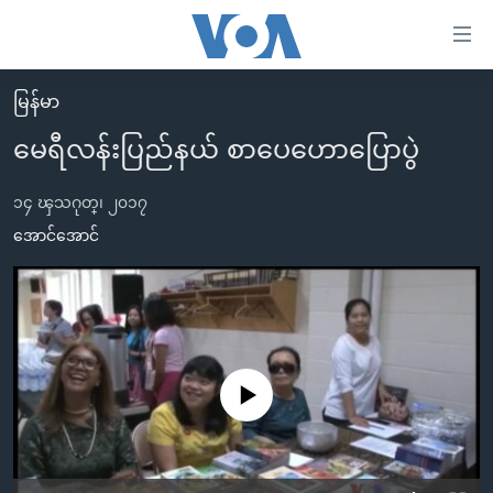
သုံး
ရ
လွယ်ကူ
မြန်မာ
မူလစာမျက်နှာ
စေ
မေရီလန်းပြည်နယ် စာပေဟောပြောပွဲ
မြန်မာ
သည့်
ကမ္ဘာ့သတင်းများ
၁၄ ၾသဂုတ္၊ ၂၀၁၇
Link
ဗွီဒီယို
နိုင်ငံတကာ
အောင်အောင်
များ
သတင်းလွတ်လပ်ခွင့်
အမေရိကန်
ပင်မ
ရပ်ဝန်းတခု လမ်းတခု အလွန်
တရုတ်
အကြောင်းအရာ
သို့
အင်္ဂလိပ်စာလေ့လာမယ်
အစ္စရေး-ပါလက်စတိုင်း
ကျော်
အပတ်စဉ်ကဏ္ဍများ
အမေရိကန်သုံးအီဒီယံ
No media source currently available
ကြည့်
ရေဒီယိုနှင့်ရုပ်သံ အချက်အလက်များ
မကြေးမုံရဲ့ အင်္ဂလိပ်စာ
ရေဒီယို
ရန်
ပင်မ
ရေဒီယို/တီဗွီအစီအစဉ်
ရုပ်ရှင်ထဲက အင်္ဂလိပ်စာ
တီဗွီ