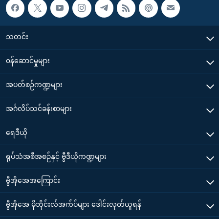
သတင်း
၀န်ဆောင်မှုများ
အပတ်စဉ်ကဏ္ဍများ
အင်္ဂလိပ်သင်ခန်းစာများ
ရေဒီယို
ရုပ်သံအစီအစဉ်နှင့် ဗွီဒီယိုကဏ္ဍများ
ဗွီအိုအေအကြောင်း
ဗွီအိုအေ မိုဘိုင်းလ်အက်ပ်များ ဒေါင်းလုတ်ယူရန်