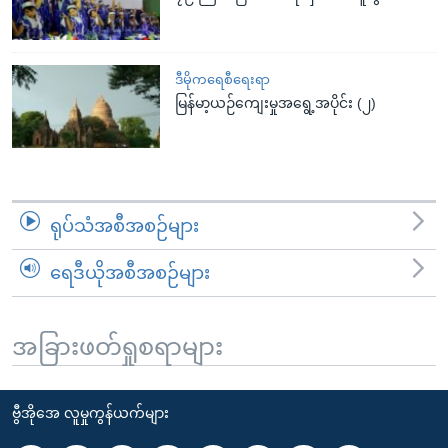
ဒီမိုကရေစီရေးရာ
မြန်မာ့ယဉ်ကျေးမှုအရွေ့အပိုင်း (၂)
ရုပ်သံအစီအစဉ်များ
ရေဒီယိုအစီအစဉ်များ
အခြားဖတ်ရှုစရာများ
ဗွီအိုအေ လူမှုကွန်ယက်များ