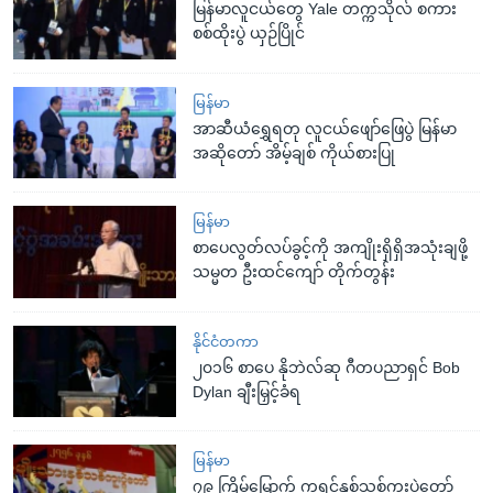
မြန်မာလူငယ်တွေ Yale တက္ကသိုလ် စကား
စစ်ထိုးပွဲ ယှဉ်ပြိုင်
မြန်မာ
အာဆီယံရွှေရတု လူငယ်ဖျော်ဖြေပွဲ မြန်မာ
အဆိုတော် အိမ့်ချစ် ကိုယ်စားပြု
မြန်မာ
စာပေလွတ်လပ်ခွင့်ကို အကျိုးရှိရှိအသုံးချဖို့
သမ္မတ ဦးထင်ကျော် တိုက်တွန်း
နိုင်ငံတကာ
၂၀၁၆ စာပေ နိုဘဲလ်ဆု ဂီတပညာရှင် Bob
Dylan ချီးမြှင့်ခံရ
မြန်မာ
၇၉ ကြိမ်မြောက် ကရင်နှစ်သစ်ကူးပွဲတော်