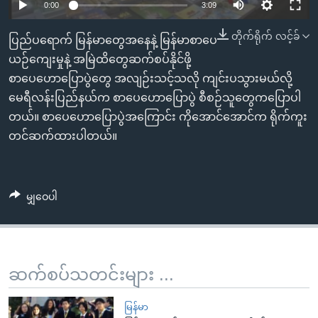
အ
0:00
3:09
သုတပဒေသာ အင်္ဂလိပ်စာ
ညွန်း
Learning English
တိုက်ရိုက် လင့်ခ်
ပြည်ပရောက် မြန်မာတွေအနေနဲ့ မြန်မာစာပေ
စာမျက်နှာ
ယဉ်ကျေးမှုနဲ့ အမြဲထိတွေဆက်စပ်နိုင်ဖို့
သို့
ဗွီအိုအေ လူမှုကွန်ယက်များ
စာပေဟောပြောပွဲတွေ အလျဉ်းသင့်သလို ကျင်းပသွားမယ်လို့
ကျော်
မေရီလန်းပြည်နယ်က စာပေဟောပြောပွဲ စီစဉ်သူတွေကပြောပါ
ကြည့်
တယ်။ စာပေဟောပြောပွဲအကြောင်း ကိုအောင်အောင်က ရိုက်ကူး
ရန်
ဘာသာစကားများ
တင်ဆက်ထားပါတယ်။
ရှာဖွေ
ရန်
နေရာ
သို့
မျှဝေပါ
ကျော်
ရန်
ဆက်စပ်သတင်းများ ...
မြန်မာ