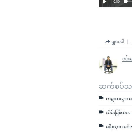
0:00
မျှဝေပါ
၀င်းခ
ဆက်စပ်သတင
ကမ္ဘာတလွှား ခ
သိမ်းမြစ်ထဲက င
ခရီးသွား အင်္ဂ