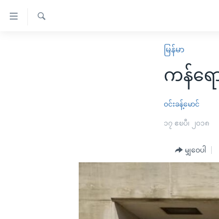
သုံး
ရ
ရှာဖွေ
လွယ်ကူ
မူလစာမျက်နှာ
မြန်မာ
ရ
စေ
မြန်မာ
လာ
ကန်ရော
သည့်
ဒ်
ကမ္ဘာ့သတင်းများ
Link
ဗွီဒီယို
နိုင်ငံတကာ
၀င်းခန့်မောင်
များ
သတင်းလွတ်လပ်ခွင့်
အမေရိကန်
၁၇ ဧၿပီ၊ ၂၀၁၈
ပင်မ
ရပ်ဝန်းတခု လမ်းတခု အလွန်
တရုတ်
အကြောင်းအရာ
အင်္ဂလိပ်စာလေ့လာမယ်
မျှဝေပါ
အစ္စရေး-ပါလက်စတိုင်း
သို့
အပတ်စဉ်ကဏ္ဍများ
အမေရိကန်သုံးအီဒီယံ
ကျော်
ကြည့်
ရေဒီယိုနှင့်ရုပ်သံ အချက်အလက်များ
မကြေးမုံရဲ့ အင်္ဂလိပ်စာ
ရေဒီယို
ရန်
ရေဒီယို/တီဗွီအစီအစဉ်
ရုပ်ရှင်ထဲက အင်္ဂလိပ်စာ
တီဗွီ
ပင်မ