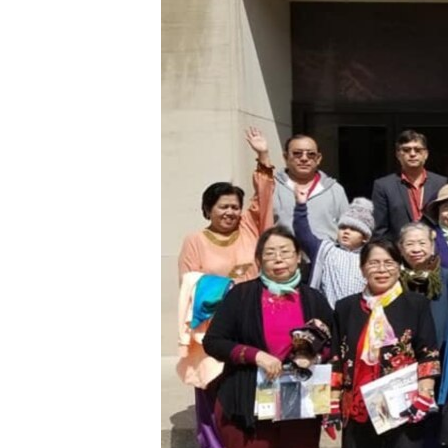
သုတပဒေသာ အင်္ဂလိပ်စာ
အ
ညွန်း
စာမျက်နှာ
သို့
ကျော်
ကြည့်
ရန်
ရှာဖွေ
ရန်
နေရာ
သို့
ကျော်
ရန်