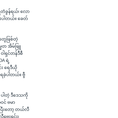
ရေတံခွန်ရယ်၊ လော
ာင်းပါတယ်။ ခေတ်
တွေဖြစ်တဲ့
မတ အိမ်ဖြူ
ရှင်တန်ဒီစီ
A ရဲ့
်း ရေဒီယို
်ရခဲ့ပါတယ်။ ဗွီ
 ပါတဲ့ ဒီဒေသကို
အဝင် ဗမာ
က်ပြီးတော့ တယ်လီ
လီဗေးရှင်း၊