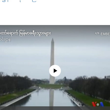
EMBED
့တော်ရောက် မြန်မာခရီးသွားများ
EMBE
င်းဌာန
No media source currently available