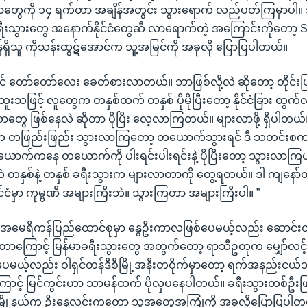
ာတွေကို ၁၄ ရက်တာ အချိန်အတွင်း သွားရောက် လည်ပတ်ကြမှာပါ။ အခ
ရီးသွားတွေ အနောက်နိုင်ငံတွေဆီ လာရောက်တဲ့ အကြောင်းကိုတော့ 
န်ရှိသူ ကိုသန်းထွဋ်အောင်က သူ့အမြင်ကို အခုလို ပြောပြပါတယ်။
တော်တော်လေး ခေတ်စားလာတယ်။ ဘာဖြစ်လို့လဲ ဆိုတော့ တိုင်းပြည် ဖ
အထူးသဖြင့် လူတွေက တနှစ်ထက် တနှစ် ပိုမိုပြီးတော့ နိုင်ငံခြား ထ
ာတွေ ဖြစ်နေလဲ ဆိုတာ ပိုပြီး လေ့လာကြတယ်။ များလာဖို့ ရှိပါတယ်။
က တဖြည်းဖြည်း သွားလာကြတော့ တယောက်သွားရင် ဒီ သတင်းစကား
် တယောက်ကနေ တယောက်ကို ပါးရင်းပါးရင်းနဲ့ ပိုပြီးတော့ သွားလာက
ကိုဘဲ တနှစ်နဲ့ တနှစ် ခရီးသွားက များလာတာကို တွေ့ရတယ်။ ဒါ ကျနော်တိ
င်ငံမှာ ကုမ္ဗဏီ အများကြီးဘဲ။ သွားကြတာ အများကြီးပါ။ ”
 အမေရိကန်ပြည်ထောင်စုမှာ နွေဦးကာလဖြစ်ပေမယ့်လည်း ဆောင်းတ
ာကြောင့် မြန်မာခရီးသွားတွေ အတွက်တော့ ရာသီဥတုက မျှော်လင
ေမယ့်လည်း ဝါရှင်တန်ဒီစီမြို့အနီးတဝိုက်မှာတော့ ရက်အနည်းငယ်သာ 
ြောင့် မြင်ကွင်းဟာ သာမန်ထက် ပိုလှပနေပါတယ်။ ခရီးသွားတစ်ဦးဖြစ
ို့နယ်က ဦးနေလင်းကတော့ သူ့အတွေ့အကြုံကို အခုလိုပြောပြပါတ