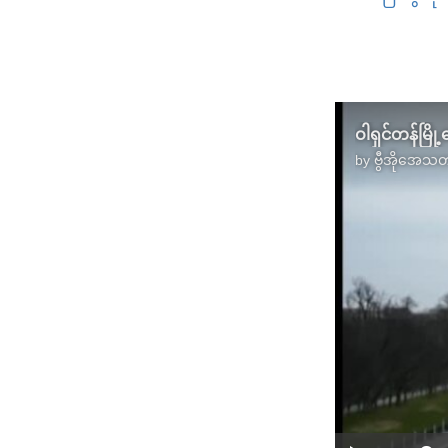
ဝါရှင်တန်မြို
by
ဗွီအိုအေသတ