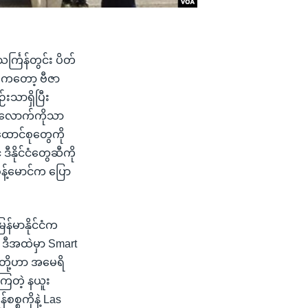
်္ကြန်တွင်း ပိတ်
းကတော့ ဗီဇာ
သာရှိပြီး
ံတွေလောက်ကိုသာ
ောင်စုတွေကို
ိုင်ငံတွေဆီကို
့်မောင်က ပြော
န်မာနိုင်ငံက
ဒီအထဲမှာ Smart
ူတို့ဟာ အမေရိ
ြတဲ့ နယူး
စစ္စကိုနဲ့ Las