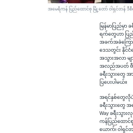
အမေရိကန် ပြည်ထောင်စု မြို့တော် ဝါရှင်တန် ဒီစီ
မြန်မာပြည်မှာ ခ
ရက်တွေဟာ ပြည်
အခက်အခဲကြောင့
ဒေသတွင်း နိုင်ငံ
အသွားအလာ များ
အလည်အပတ် ဗီဇာ
ခရီးသွားတွေ အ
ပြပေးပါမယ်။
အရင်နှစ်တွေလို
ခရီးသွားတွေ အ
Way ခရီးသွားလု
ကန်ပြည်ထောင်စ
ယောက်၊ ဝါရှင်တန်