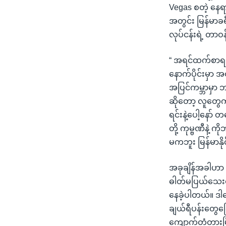
Vegas စတဲ့ နေရ
အတွင်း မြန်မာခ
လုပ်ငန်းရဲ့ တာဝ
“ အရင်ထက်စာရင် 
နောက်ပိုင်းမှာ 
အပြင်ကမ္ဘာမှာ ဘ
ဆိုတော့ လူတွေ
ရင်းနဲ့ပေါ့နော
တို့ ကုမ္ဗဏီနဲ့ 
မကဘူး မြန်မာနို
အခုချိန်အခါဟာ
ဓါတ်မပြယ်သေးတ
နေခဲ့ပါတယ်။ ဒါပ
ချယ်ရီပန်းတွေက
ကျောက်တံတားမြ