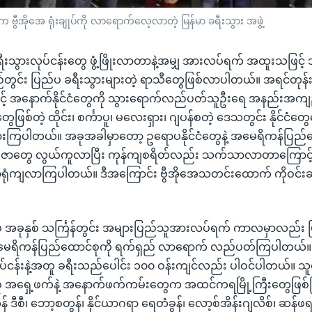
က ဗွီအိုအေ ရုံးချုပ်ကို လာရောက်လေ့လာတဲ့ မြန်မာ ခရီးသွား အဖွဲ့
ရီးသွားလုပ်ငန်းတွေ ဖွံ့ဖြိုးလာတာနဲ့အမျှ အားလပ်ရက် အထူးသဖြင့် သင
တွင်း ပြည်ပ ခရီးသွားများတဲ့ ရာသီတွေဖြစ်လာပါတယ်။ အရင်တုန်
် အနောက်နိုင်ငံတွေကို သွားရောက်လည်ပတ်သူဦးရေ အနည်းအကျဉ်း
တွေဖြစ်တဲ့ ထိုင်း၊ စင်္ကာပူ၊ မလေးရှား၊ ဂျပန်စတဲ့ ဒေသတွင်း နိုင်င
ကြပါတယ်။ အခုအခါမှာတော့ ဥရောပနိုင်ငံတွေနဲ့ အမေရိကန်ပြည်ထ
တွေ လွယ်ကူလာပြီး ကုန်ကျစရိတ်လည်း သက်သာလာတာကြောင့် ဒီန
ာရုံကျလာကြပါတယ်။ ဒီအကြောင်း ဗွီအိုအေသတင်းထောက် ကိုဝင်းခန
ပဲ အခုနှစ် သင်္ကြန်တွင်း အများပြည်သူအားလပ်ရက် ကာလမှာလည်း မြ
မေရိကန်ပြည်ထောင်စုကို ရက်ရှည် လာရောက် လည်ပတ်ကြပါတယ်။ 
ပ်ငန်းနဲ့အတူ ခရီးသည်ပေါင်း ၁၀၀ ဝန်းကျင်လည်း ပါဝင်ပါတယ်။ သ
ု အရှေ့ဖက်နဲ့ အနောက်ဖက်ကမ်းတွေက အထင်ကရမြို့ကြီးတွေဖြစ်က
 ဒီစီ၊ ဘော့စတွန်၊ နိုင်ယာဂရာ ရေတံခွန်၊ လော့စ်အိန်းဂျလိစ်၊ ဆန်ဖရန်