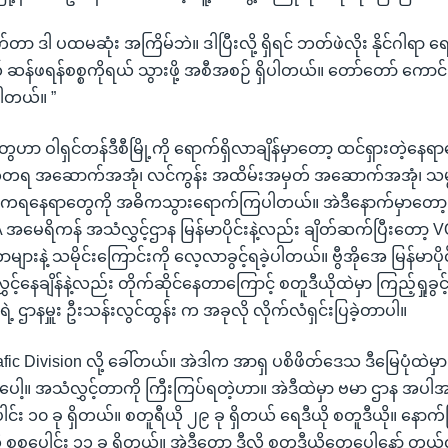
က်တာ ဒါ ပထမဆုံး အကြိမ်ဘဲ။ ဒါပြီးလို့ ရှိရင် ဘတ်ဖဲလိုး နိုင်ဂါရာ 
ယ် ဆန်ဖရန်စစ္စကိုရယ် သွားဖို့ အစီအစဉ် ရှိပါတယ်။ တော်တော် ကေ
ါတယ်။ ”
ွေဟာ ဝါရှင်တန်ဒီစီမြို့ကို ရောက်ရှိလာချိန်မှာတော့ ထင်ရှားတဲ့နေရာ
တ်တရ အဆောက်အအုံ၊ လင်ကွန်း အထိမ်းအမှတ် အဆောက်အအုံ၊ သမ္
ကရနေရာတွေကို အဓိကသွားရောက်ကြပါတယ်။ အဲဒီနောက်မှာတော့ ဝါ
မေရိကန် အသံလွှင့်ဌာန မြန်မာပိုင်းနဲ့လည်း ချိတ်ဆက်ပြီးတော့ VO
ျားနဲ့ သမိုင်းကြောင်းကို လေ့လာခွင့်ရခဲ့ပါတယ်။ ဗွီအိုအေ မြန်မာပိုင
ှင့်နေချိန်နဲ့လည်း တိုက်ဆိုင်နေတာကြောင့် စတူဒီယိုထဲမှာ ကြည့်ရှုခွင့
းရဲ့ ဌာနမှူး ဦးသန်းလွင်ထွန်း က အခုလို လိုက်လံရှင်းပြခဲ့တာပါ။
afic Division လို့ ခေါ်တယ်။ အဲဒါက အာရှ ပစိဖိတ်ဒေသ ဒီမြေပုံထဲမှာ
ာနပေါ့။ အသံလွှင့်တာကို ကြီးကြပ်ရတဲ့ဟာ။ အဲဒီထဲမှာ ဗမာ ဌာန အပါ
င်း ၁၀ ခု ရှိတယ်။ စတူရီယို ၂၉ ခု ရှိတယ် ရေဒီယို စတူဒီယို။ နော
ု စုစုပေါင်း ၁၁ ခု ရှိတယ်။ အဲဒီတော့ ဒီလို စတူဒီယိုတွေပေါ့နော် တယ်