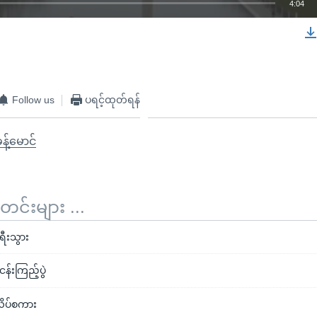
4:04
EMBED
Follow us
ပရင့်ထုတ်ရန်
န့်မောင်
်းများ ...
ရီးသွား
န်းကြည့်ပွဲ
လိပ်စကား