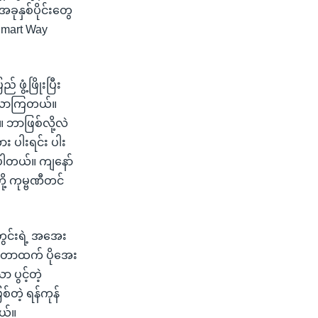
ုနှစ်ပိုင်းတွေ
Smart Way
ွံ့ဖြိုးပြီး
ွက်လာကြတယ်။
 ဘာဖြစ်လို့လဲ
 ပါးရင်း ပါး
ြပါတယ်။ ကျနော်
ု့ ကုမ္ဗဏီတင်
ွင်းရဲ့ အအေး
့်တာထက် ပိုအေး
ပွင့်တဲ့
်တဲ့ ရန်ကုန်
ယ်။