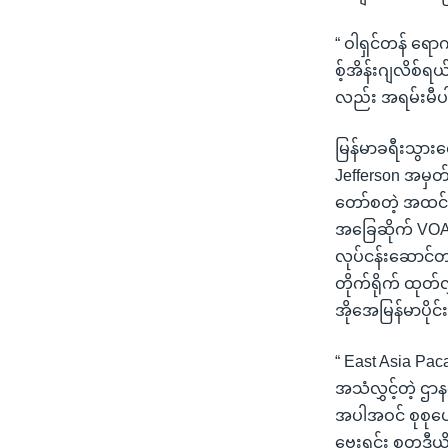
“ ဝါရှင်တန် ရော
စ့်အိန်းဂျလိစ်ရ
လည်း အရမ်းမီပ
မြန်မာခရီးသွားတ
Jefferson အမှ
တော်စတဲ့ အထင်
အခြေဆိုက် VOA အ
လုပ်ငန်းဆောင်တာမ
တိုက်ရိုက် ထုတ်လွ
အိုအေမြန်မာပိုင်
“ East Asia Pac
အသံလွှင့်တဲ့ ဌ
အပါအဝင် စုစုပေါ
ဗေးရှင်း စတူဒီယိ