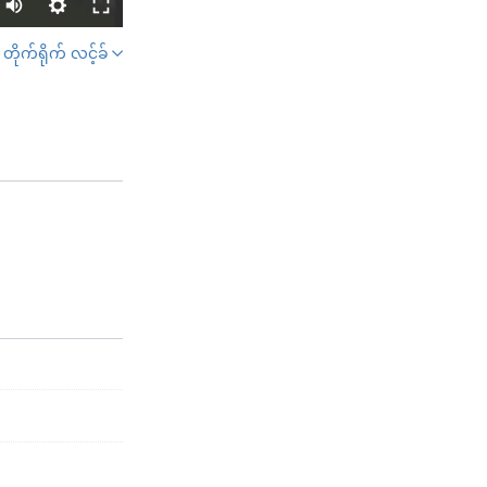
တိုက်ရိုက် လင့်ခ်
SHARE
width
px