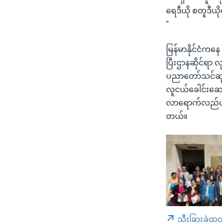
ရေဒီယို စတူဒီယိ
”
မြန်မာနိုင်ငံက
ပြီးဌာနဆိုင်ရာ 
ပညာတော်သင်ဆုန
လူငယ်ခေါင်းဆေ
လာရောက်လည်ပတ်
တယ်။
သီးခြားခွဲထု