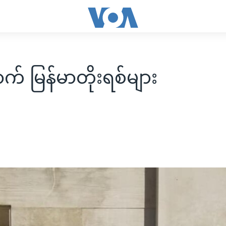
က် မြန်မာတိုးရစ်များ