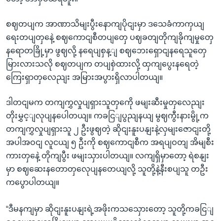
စဈတပျက အာဏာသိမျးပွီးနောကျပိုငျးမှာ ဒသေခံကာကှယျ
ရေးတပျတှနေဲ့ စဈကောငျစီတပျတှေ ပဈခတျတိုကျခိုကျမှုတှေ
နရောတခြို့မှာ ဖွဈလို့ နရေပျစှန့ျ စဈဘေးရှောငျနရေသူတှေ
မြားလားသလို စဈတပျက တပျစှဲထားလို့ ထှကျပွေးနရေတဲ့
ကြေးရှာတှလေညျး အမြားအပွားရှိလာပါတယျ။
ဒါတငျမက တကျကွှလှုပျရှားသူတှကေို ဖမျးဆီးမှုတှလေညျး
တိုးမွှင့ျလုပျနပေါတယျ။ ကခငြျပွညျနယျ မွဈကွီးနားမွို့က
တကျကွှလှုပျရှားသူ ၂ ဦးဖွဈတဲ့ ဆိုငျးနူးပနျးနဲ့လှမျးဇောငျးတို့
အပါအဝငျ လူငယျ ၅ ဦးကို စဈကောငျစီက အရပျဝတျ အိမျစီး
ကားတှနေဲ့ တိုကျပွီး ဖမျးသှားပါတယျ။ လကျရှိမှာတော့ ရဲစနျး
မှာ စဈဆေးနတောတှလေုပျနတေယျလို့ သူတို့နဲ့နီးစပျသူ တဦး
ကပွောပါတယျ။
“ဒီမနကျမှာ ဆိုငျးနူးပနျးရဲ့အဖိုးကသသှေားတော့ သူတို့ကခငြျ