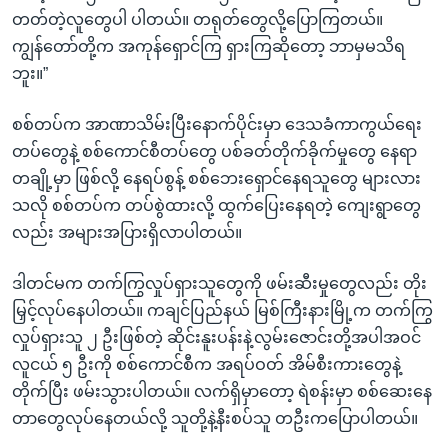
တတ်တဲ့လူတွေပါ ပါတယ်။ တရုတ်တွေလို့ပြောကြတယ်။
ကျွန်တော်တို့က အကုန်ရှောင်ကြ ရှားကြဆိုတော့ ဘာမှမသိရ
ဘူး။”
စစ်တပ်က အာဏာသိမ်းပြီးနောက်ပိုင်းမှာ ဒေသခံကာကွယ်ရေး
တပ်တွေနဲ့ စစ်ကောင်စီတပ်တွေ ပစ်ခတ်တိုက်ခိုက်မှုတွေ နေရာ
တချို့မှာ ဖြစ်လို့ နေရပ်စွန့် စစ်ဘေးရှောင်နေရသူတွေ များလား
သလို စစ်တပ်က တပ်စွဲထားလို့ ထွက်ပြေးနေရတဲ့ ကျေးရွာတွေ
လည်း အများအပြားရှိလာပါတယ်။
ဒါတင်မက တက်ကြွလှုပ်ရှားသူတွေကို ဖမ်းဆီးမှုတွေလည်း တိုး
မြှင့်လုပ်နေပါတယ်။ ကချင်ပြည်နယ် မြစ်ကြီးနားမြို့က တက်ကြွ
လှုပ်ရှားသူ ၂ ဦးဖြစ်တဲ့ ဆိုင်းနူးပန်းနဲ့လွမ်းဇောင်းတို့အပါအဝင်
လူငယ် ၅ ဦးကို စစ်ကောင်စီက အရပ်ဝတ် အိမ်စီးကားတွေနဲ့
တိုက်ပြီး ဖမ်းသွားပါတယ်။ လက်ရှိမှာတော့ ရဲစန်းမှာ စစ်ဆေးနေ
တာတွေလုပ်နေတယ်လို့ သူတို့နဲ့နီးစပ်သူ တဦးကပြောပါတယ်။