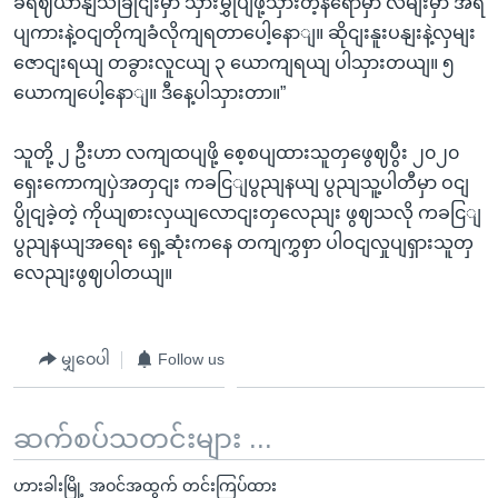
ခရဈယာနျသခြိုငျးမှာ သှားမွှုပျဖို့သှားတဲ့နရောမှာ လမျးမှာ အရ
ပျကားနဲ့ဝငျတိုကျခံလိုကျရတာပေါ့နောျ။ ဆိုငျးနူးပနျးနဲ့လှမျး
ဇောငျးရယျ တခွားလူငယျ ၃ ယောကျရယျ ပါသှားတယျ။ ၅
ယောကျပေါ့နောျ။ ဒီနေ့ပါသှားတာ။”
သူတို့ ၂ ဦးဟာ လကျထပျဖို့ စေ့စပျထားသူတှဖွေဈပွီး ၂၀၂၀
ရှေးကောကျပှဲအတှငျး ကခငြျပွညျနယျ ပွညျသူ့ပါတီမှာ ဝငျ
ပွိုငျခဲ့တဲ့ ကိုယျစားလှယျလောငျးတှလေညျး ဖွဈသလို ကခငြျ
ပွညျနယျအရေး ရှေ့ဆုံးကနေ တကျကွှစှာ ပါဝငျလှုပျရှားသူတှ
လေညျးဖွဈပါတယျ။
မျှဝေပါ
Follow us
ဆက်စပ်သတင်းများ ...
ဟားခါးမြို့ အဝင်အထွက် တင်းကြပ်ထား