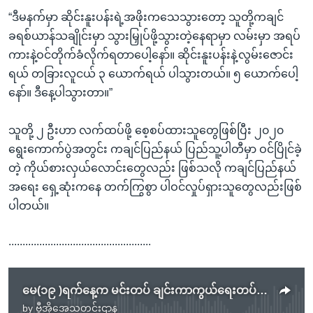
“ဒီမနက်မှာ ဆိုင်းနူးပန်းရဲ့အဖိုးကသေသွားတော့ သူတို့ကချင်
ခရစ်ယာန်သချိုင်းမှာ သွားမြှုပ်ဖို့သွားတဲ့နေရာမှာ လမ်းမှာ အရပ်
ကားနဲ့ဝင်တိုက်ခံလိုက်ရတာပေါ့နော်။ ဆိုင်းနူးပန်းနဲ့လွမ်းဇောင်း
ရယ် တခြားလူငယ် ၃ ယောက်ရယ် ပါသွားတယ်။ ၅ ယောက်ပေါ့
နော်။ ဒီနေ့ပါသွားတာ။”
သူတို့ ၂ ဦးဟာ လက်ထပ်ဖို့ စေ့စပ်ထားသူတွေဖြစ်ပြီး ၂၀၂၀
ရွေးကောက်ပွဲအတွင်း ကချင်ပြည်နယ် ပြည်သူ့ပါတီမှာ ဝင်ပြိုင်ခဲ့
တဲ့ ကိုယ်စားလှယ်လောင်းတွေလည်း ဖြစ်သလို ကချင်ပြည်နယ်
အရေး ရှေ့ဆုံးကနေ တက်ကြွစွာ ပါဝင်လှုပ်ရှားသူတွေလည်းဖြစ်
ပါတယ်။
...................................................
မေ(၁၉ )ရက်နေ့က မင်းတပ် ချင်းကာကွယ်ရေးတပ်ဖွဲ့ CDF က စစ်တပ်ကားတစီးကို ခြုံခိုတိုက်ခိုက်ခဲ့စဉ် (Photo by Handout / CHIN WORLD / AFP)
by
ဗွီအိုအေသတင်းဌာန