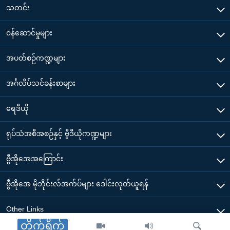
သတင်း
၀န်ဆောင်မှုများ
အပတ်စဉ်ကဏ္ဍများ
အင်္ဂလိပ်သင်ခန်းစာများ
ရေဒီယို
ရုပ်သံအစီအစဉ်နှင့် ဗွီဒီယိုကဏ္ဍများ
ဗွီအိုအေအကြောင်း
ဗွီအိုအေ မိုဘိုင်းလ်အက်ပ်များ ဒေါင်းလုတ်ယူရန်
Other Links
တိုက်ရိုက်