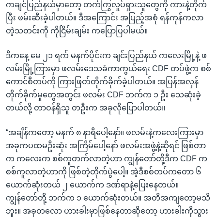
ကချင်ပြည်နယ်မှာတော့ တက်ကြွလှုပ်ရှားသူတွေကို ကားနဲ့တိုက်
ပြီး ဖမ်းဆီးခဲ့ပါတယ်။ ဒီအကြောင်း အပြည့်အစုံ ရန်ကုန်ကလာ
တဲ့သတင်းကို ကိုငြိမ်းချမ်း ကပြောပြပါမယ်။
ဒီကနေ့ မေ ၂၁ ရက် မနက်ပိုင်းက ချင်းပြည်နယ် ကလေးမြို့နဲ့ ဖ
လမ်းမြို့ကြားမှာ ဖလမ်းဒေသခံကာကွယ်ရေး CDF တပ်ဖွဲ့က စစ်
ကောင်စီတပ်ကို ကြားဖြတ်တိုက်ခိုက်ခဲ့ပါတယ်။ အပြန်အလှန်
တိုက်ခိုက်မှုတွေအတွင်း ဖလမ်း CDF ဘက်က ၁ ဦး သေဆုံးခဲ့
တယ်လို့ တာဝန်ရှိသူ တဦးက အခုလိုပြောပါတယ်။
“အချိန်ကတော့ မနက် ၈ နာရီပေါ့နော်။ ဖလမ်းနဲ့ကလေးကြားမှာ
အခုကပထမဦးဆုံး အကြိမ်ပေါ့နော် ဖလမ်းအဖွဲ့နဲ့ဆိုရင် ဖြစ်တာ
က ကလေးက စစ်ကူတက်လာတဲ့ဟာ ကျွန်တော်တို့ဒီက CDF က
စစ်ကူလာတဲ့ဟာကို ဖြစ်တဲ့တိုက်ပွဲပေါ့။ အဲ့ဒီစစ်တပ်ကတော ၆
ယောက်ဆုံးတယ် ၂ ယောက်က ဒဏ်ရာနဲ့ပြေးနေတယ်။
ကျွန်တော်တို့ ဘက်က ၁ ယောက်ဆုံးတယ်။ အတိအကျတော့မသိ
ဘူး။ အခုတလော ဟားခါးမှာဖြစ်နေတာဆိုတော့ ဟားခါးကိုသွား