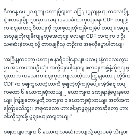
ဒီကနေ့ မေ ၂၁ ရကျ မနကျပိုငျးက ခငြျးပွညျနယျ ကလေးမွို့
နဲ့ ဖလမျးမွို့ကွားမှာ ဖလမျးဒသေခံကာကှယျရေး CDF တပျဖှဲ့
က စဈကောငျစီတပျကို ကွားဖွတျတိုကျခိုကျခဲ့ပါတယျ။ အပွနျ
အလှနျတိုကျခိုကျမှုတှအေတှငျး ဖလမျး CDF ဘကျက ၁ ဦး
သဆေုံးခဲ့တယျလို့ တာဝနျရှိသူ တဦးက အခုလိုပွောပါတယျ။
“အခြိနျကတော့ မနကျ ၈ နာရီပေါ့နောျ။ ဖလမျးနဲ့ကလေးကွား
မှာ အခုကပထမဦးဆုံး အကွိမျပေါ့နောျ ဖလမျးအဖှဲ့နဲ့ဆိုရငျ ဖွ
ဈတာက ကလေးက စဈကူတကျလာတဲ့ဟာ ကြှနျတောျတို့ဒီက
CDF က စဈကူလာတဲ့ဟာကို ဖွဈတဲ့တိုကျပှဲပေါ့။ အဲ့ဒီစဈတပျ
ကတော ၆ ယောကျဆုံးတယျ ၂ ယောကျက ဒဏျရာနဲ့ပွေးနတေ
ယျ။ ကြှနျတောျတို့ ဘကျက ၁ ယောကျဆုံးတယျ။ အတိအက
တြော့မသိဘူး။ အခုတလော ဟားခါးမှာဖွဈနတောဆိုတော့ ဟား
ခါးကိုသှားဖို့ ဖွဈမယျထငျတယျ။”
စဈတပျဖကျက ၆ ယောကျသဆေုံးတယျလို့ ပွောပမေဲ့ သီးခွား