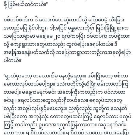
ဖို့ ဖြစ်မယ်ထင်တယ်။”
စစ်တပ်ဖက်က ၆ ယောက်သေဆုံးတယ်လို့ ပြောပေမဲ့ သီးခြား
အတည်မပြုနိုင်ပါဘူး။ ဒါ့အပြင် မန္တလေးတိုင်း မြင်းခြံမြို့နားက
သပြေသာရွာမှာ မနေ့ မေ ၂၀ ရက်ကစပြီး စစ်တပ်က တပ်စွဲထား
လို့ ကျေးရွာသားတွေဟာလည်း ထွက်ပြေးနေရပါတယ်။ ဒီ
အခြေအနေနဲ့ပတ်သက်လို သပြေသာရွာသားတဦးကအခုလိုပြော
ပါတယ်။
“ရွာထဲမှာတော့ တယောက်မှ နေလို့မရဘူး။ ဖမ်းပြီးတော့ စစ်တာ
မေးတာလုပ်တယ်ပေါ့ဗျာ။ ဒလံကတိုင်လို့ဆိုပြီး ဖမ်းတာလုပ်ကြ
တာပေါ့။ မနေ့ကမနက်ခင်း အစောကြီးကတည်းက ဝင်လာတာ
ခင်ဗျ။ ရေလုပ်သားတွေလည်းရှိတယ်လေ။ ရေလုပ်သားတွေ
လည်း အလုပ်လုပ်ခွင့်မပေးဘူး။ ညဆိုလည်း သူတို့က သေနတ်
ပစ်ပြီးတော့ အကုန်လုံး တောတွေမဆင်းကြဖို့ ရေလုပ်သား မလုပ်
ကြဖို့ တခါတည်း ဥပဒေအရထုတ်ပြန်ထားတာ။ အခုမနက်ခင်း
တော့ ကား ၅ စီးထပ်လာတယ်။ ၅ စီးထပ်လာတော့ စကားမပြော