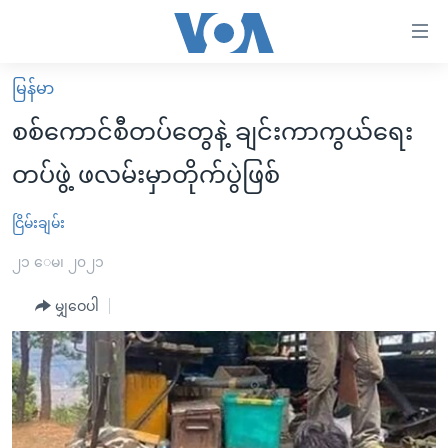
သုံး
ရ
လွယ်ကူ
မြန်မာ
မူလစာမျက်နှာ
စေ
စစ်ကောင်စီတပ်တွေနဲ့ ချင်းကာကွယ်ရေး
မြန်မာ
သည့်
တပ်ဖွဲ့ ဖလမ်းမှာတိုက်ပွဲဖြစ်
ကမ္ဘာ့သတင်းများ
Link
ဗွီဒီယို
နိုင်ငံတကာ
ငြိမ်းချမ်း
များ
သတင်းလွတ်လပ်ခွင့်
အမေရိကန်
၂၁ ေမ၊ ၂၀၂၁
ပင်မ
ရပ်ဝန်းတခု လမ်းတခု အလွန်
တရုတ်
အကြောင်းအရာ
မျှဝေပါ
သို့
အင်္ဂလိပ်စာလေ့လာမယ်
အစ္စရေး-ပါလက်စတိုင်း
ကျော်
အပတ်စဉ်ကဏ္ဍများ
အမေရိကန်သုံးအီဒီယံ
ကြည့်
ရေဒီယိုနှင့်ရုပ်သံ အချက်အလက်များ
မကြေးမုံရဲ့ အင်္ဂလိပ်စာ
ရေဒီယို
ရန်
ပင်မ
ရေဒီယို/တီဗွီအစီအစဉ်
ရုပ်ရှင်ထဲက အင်္ဂလိပ်စာ
တီဗွီ