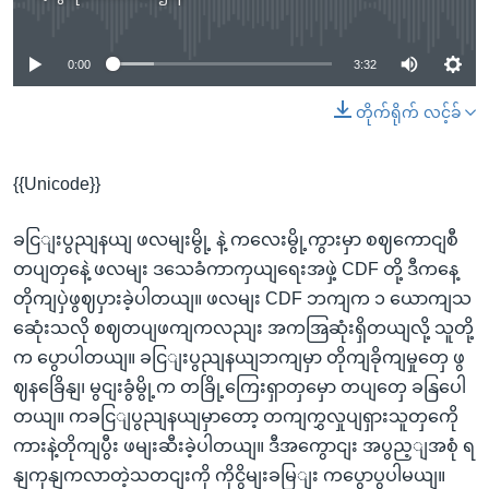
No media source currently available
0:00
3:32
တိုက်ရိုက် လင့်ခ်
{{Unicode}}
ခငြျးပွညျနယျ ဖလမျးမွို့ နဲ့ ကလေးမွို့ကွားမှာ စဈကောငျစီ
တပျတှနေဲ့ ဖလမျး ဒသေခံကာကှယျရေးအဖှဲ့ CDF တို့ ဒီကနေ့
တိုကျပှဲဖွဈပှားခဲ့ပါတယျ။ ဖလမျး CDF ဘကျက ၁ ယောကျသ
ဆေုံးသလို စဈတပျဖကျကလညျး အကအြဆုံးရှိတယျလို့ သူတို့
က ပွောပါတယျ။ ခငြျးပွညျနယျဘကျမှာ တိုကျခိုကျမှုတှေ ဖွ
ဈနခြေိနျ၊ မွငျးခွံမွို့က တခြို့ကြေးရှာတှမှော တပျတှေ ခနြပေါ
တယျ။ ကခငြျပွညျနယျမှာတော့ တကျကွှလှုပျရှားသူတှကေို
ကားနဲ့တိုကျပွီး ဖမျးဆီးခဲ့ပါတယျ။ ဒီအကွောငျး အပွည့ျအစုံ ရ
နျကုနျကလာတဲ့သတငျးကို ကိုငွိမျးခမြျး ကပွောပွပါမယျ။