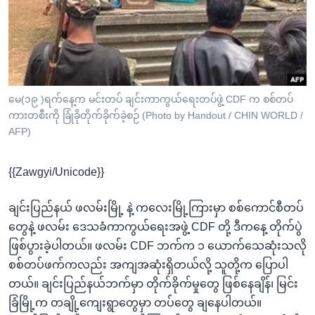
အ
သုတပဒေသာ အင်္ဂလိပ်စာ
ညွန်း
Learning English
စာမျက်နှာ
သို့
ဗွီအိုအေ လူမှုကွန်ယက်များ
ကျော်
ကြည့်
မေ(၁၉ )ရက်နေ့က မင်းတပ် ချင်းကာကွယ်ရေးတပ်ဖွဲ့ CDF က စစ်တပ်
ကားတစီးကို ခြုံခိုတိုက်ခိုက်ခဲ့စဉ် (Photo by Handout / CHIN WORLD /
ရန်
ဘာသာစကားများ
AFP)
ရှာဖွေ
ရန်
{{Zawgyi/Unicode}}
နေရာ
သို့
ချင်းပြည်နယ် ဖလမ်းမြို့ နဲ့ ကလေးမြို့ကြားမှာ စစ်ကောင်စီတပ်
ကျော်
တွေနဲ့ ဖလမ်း ဒေသခံကာကွယ်ရေးအဖွဲ့ CDF တို့ ဒီကနေ့ တိုက်ပွဲ
ရန်
ဖြစ်ပွားခဲ့ပါတယ်။ ဖလမ်း CDF ဘက်က ၁ ယောက်သေဆုံးသလို
စစ်တပ်ဖက်ကလည်း အကျအဆုံးရှိတယ်လို့ သူတို့က ပြောပါ
တယ်။ ချင်းပြည်နယ်ဘက်မှာ တိုက်ခိုက်မှုတွေ ဖြစ်နေချိန်၊ မြင်း
ခြံမြို့က တချို့ကျေးရွာတွေမှာ တပ်တွေ ချနေပါတယ်။