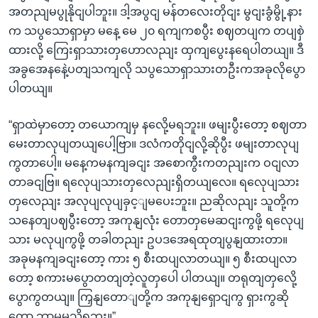
အတညျမပွုနိုငျပါဘူး။ ဒါ့အပွငျ မန်တလေးတိုငျး မွငျးခွံမွို့နား
က သပွသောရှာမှာ မနေ့ မေ ၂၀ ရကျကစပွီး စဈတပျက တပျစှဲ
ထားလို့ ကြေးရှာသားတှဟောလညျး ထှကျပွေးနရေပါတယျ။ ဒီ
အခွအေနနေဲ့ပတျသကျလို သပွသောရှာသားတဦးကအခုလိုပွော
ပါတယျ။
“ရှာထဲမှာတော့ တယောကျမှ နလေို့မရဘူး။ ဖမျးပွီးတော့ စဈတာ
မေးတာလုပျတယျပေါ့ဗြာ။ ဒလံကတိုငျလို့ဆိုပွီး ဖမျးတာလုပျ
ကွတာပေါ့။ မနေ့ကမနကျခငျး အစောကွီးကတညျးက ဝငျလာ
တာခငျဗြ။ ရလေုပျသားတှလေညျးရှိတယျလေ။ ရလေုပျသား
တှလေညျး အလုပျလုပျခှင့ျမပေးဘူး။ ညဆိုလညျး သူတို့က
သနေတျပဈပွီးတော့ အကုနျလုံး တောတှမေဆငျးကွဖို့ ရလေုပျ
သား မလုပျကွဖို့ တခါတညျး ဥပဒအေရထုတျပွနျထားတာ။
အခုမနကျခငျးတော့ ကား ၅ စီးထပျလာတယျ။ ၅ စီးထပျလာ
တော့ စကားမပွောတတျတဲ့လူတှပေါ ပါတယျ။ တရုတျတှလေို့
ပွောကွတယျ။ ကြှနျတောျတို့က အကုနျရှောငျကွ ရှားကွဆို
တော့ ဘာမှမသိရဘူး။”