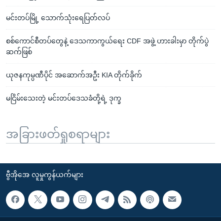
မင်းတပ်မြို့ သောက်သုံးရေပြတ်လပ်
စစ်ကောင်စီတပ်တွေနဲ့ ဒေသကာကွယ်ရေး CDF အဖွဲ့ ဟားခါးမှာ တိုက်ပွဲ
ဆက်ဖြစ်
ယုဇနကုမ္ပဏီပိုင် အဆောက်အဦး KIA တိုက်ခိုက်
မငြိမ်းသေးတဲ့ မင်းတပ်ဒေသခံတို့ရဲ့ ဒုက္ခ
အခြားဖတ်ရှုစရာများ
ဗွီအိုအေ လူမှုကွန်ယက်များ