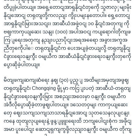
တိပွုခဲ့ပါတယျ။ အရှေ့တောငျအာရှနိုငျငံတှကေို သွဇာလှှမျးမိုး
နိုငျအောငျ တရုတျတို့ကလညျး ကွိုးပမျးနတောပါ။ ရှေ့တောငျ
အာရှနိုငျငံမြားအသငျး၊ အာဆီယံအဖှဲ့ဝငျ ၁၀ နိုငျငံအတှကျ ကို
ဗဈကာကှယျဆေး သနျး (၁၀၀) အပါအဝငျ ကပျရောဂါတိုကျဖ
ကြျရေးအတှကျ နညျးပညာပိုငျးအရအရေော အခွားအကူအ
ညီတှကေိုပါေ တရုတျနိုငျငံက ပေးအပျခဲ့တယျလို့ တရုတျနိုငျ
ငံခွားရေးဝနျကွီး ဝမျယီက အာဆီယံနိုငျငံခွားရေးဝနျကွီးတှကေို
ပွောဆိုခဲ့ပါတယျ။
မိတျဖကျဆကျဆံရေး နှဈ (၃၀) ပွည့ျ အထိမျးအမှတျအဖွဈ
တရုတျနိုငျငံ၊ Chongqing မွို့မှာ ကငြျးပတဲ့ အာဆီယံ-တရုတျ
နိုငျငံခွားရေးဝနျကွီးမြား အစညျးအဝေးမှာ ဝနျကွီး ဝမျယီက
အဲဒီလိုပွောဆိုခဲ့တာဖွဈပါတယျ။ ဒသေတဝှမျး ကာကှယျဆေး
တှေ ဈေးသကျသကျသာသာရနိုငျအောငျ သုတသေနလုပျငနျး
ကနေ ထုတျလုပျရေးနဲ့ ဖွန့ျဖွူးရေးထိ ဘကျပေါငျးစုံက အခိုငျ
အမာ ပူးပေါငျး ဆောငျရှကျကွဖို့လညျးဝနျကွီး ဝမျယီက တိုကျ