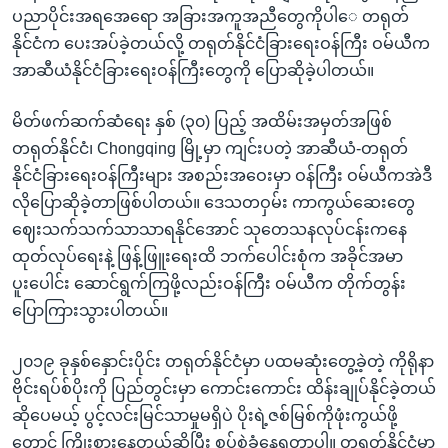
ပညာပိုင်းအရအေရော အခြားအကူအညီတွေကိုပါေ တရုတ်
နိုင်ငံက ပေးအပ်ခဲ့တယ်လို့ တရုတ်နိုင်ငံခြားရေးဝန်ကြီး ဝမ်ယီက
အာဆီယံနိုင်ငံခြားရေးဝန်ကြီးတွေကို ပြောဆိုခဲ့ပါတယ်။
မိတ်ဖက်ဆက်ဆံရေး နှစ် (၃၀) ပြည့် အထိမ်းအမှတ်အဖြစ်
တရုတ်နိုင်ငံ၊ Chongqing မြို့မှာ ကျင်းပတဲ့ အာဆီယံ-တရုတ်
နိုင်ငံခြားရေးဝန်ကြီးများ အစည်းအဝေးမှာ ဝန်ကြီး ဝမ်ယီကအဲဒီ
လိုပြောဆိုခဲ့တာဖြစ်ပါတယ်။ ဒေသတဝှမ်း ကာကွယ်ဆေးတွေ
ဈေးသက်သက်သာသာရနိုင်အောင် သုတေသနလုပ်ငန်းကနေ
ထုတ်လုပ်ရေးနဲ့ ဖြန့်ဖြူးရေးထိ ဘက်ပေါင်းစုံက အခိုင်အမာ
ပူးပေါင်း ဆောင်ရွက်ကြဖို့လည်းဝန်ကြီး ဝမ်ယီက တိုက်တွန်း
ပြောကြားသွားပါတယ်။
၂၀၁၉ ခုနှစ်နှောင်းပိုင်း တရုတ်နိုင်ငံမှာ ပထမဆုံးတွေ့ခဲ့တဲ့ ကိုရိုနာ
ဗိုင်းရပ်စ်ပိုးကို ပြည်တွင်းမှာ ကောင်းကောင်း ထိန်းချုပ်နိုင်ခဲ့တယ်
ဆိုပေမယ့် ပွင့်လင်းမြင်သာမှုမရှိပဲ ပိုးရဲ့ဇစ်မြစ်ကိုဖုံးကွယ်ဖို့
တောင် ကြိုးစားနေတယ်ဆိုပြီး စွပ်စွဲခံနေရတာပါ။ တရုတ်နိုင်ငံမှာ