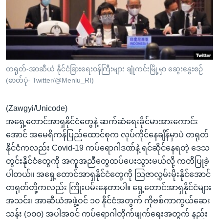
အ
သုတပဒေသာ အင်္ဂလိပ်စာ
ညွန်း
Learning English
စာမျက်နှာ
သို့
ဗွီအိုအေ လူမှုကွန်ယက်များ
ကျော်
ကြည့်
တရုတ်-အာဆီယံ နိုင်ငံခြားရေးဝန်ကြီးများ ချုံကင်းမြို့မှာ ဆွေးနွေးစဉ်
(ဓာတ်ပုံ- Twitter/@Menlu_RI)
ရန်
ဘာသာစကားများ
ရှာဖွေ
(Zawgyi/Unicode)
ရန်
အရှေ့တောင်အာရှနိုင်ငံတွေနဲ့ ဆက်ဆံရေးခိုင်မာအားကောင်း
နေရာ
အောင် အမေရိကန်ပြည်ထောင်စုက လုပ်ကိုင်နေချိန်မှာပဲ တရုတ်
သို့
နိုင်ငံကလည်း Covid-19 ကပ်ရောဂါဒဏ်နဲ့ ရင်ဆိုင်နေရတဲ့ ဒေသ
ကျော်
တွင်းနိုင်ငံတွေကို အကူအညီတွေထပ်ပေးသွားမယ်လို့ ကတိပြုခဲ့
ရန်
ပါတယ်။ အရှေ့တောင်အာရှနိုင်ငံတွေကို သြဇာလွှမ်းမိုးနိုင်အောင်
တရုတ်တို့ကလည်း ကြိုးပမ်းနေတာပါ။ ရှေ့တောင်အာရှနိုင်ငံများ
အသင်း၊ အာဆီယံအဖွဲ့ဝင် ၁၀ နိုင်ငံအတွက် ကိုဗစ်ကာကွယ်ဆေး
သန်း (၁၀၀) အပါအဝင် ကပ်ရောဂါတိုက်ဖျက်ရေးအတွက် နည်း