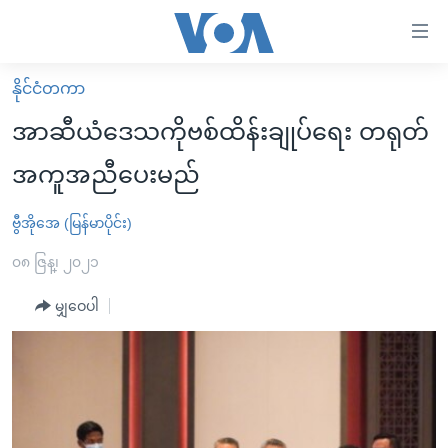
သုံး
ရ
လွယ်ကူ
နိုင်ငံတကာ
မူလစာမျက်နှာ
စေ
အာဆီယံဒေသကိုဗစ်ထိန်းချုပ်ရေး တရုတ်
မြန်မာ
သည့်
အကူအညီပေးမည်
ကမ္ဘာ့သတင်းများ
Link
ဗွီဒီယို
နိုင်ငံတကာ
ဗွီအိုအေ (မြန်မာပိုင်း)
များ
သတင်းလွတ်လပ်ခွင့်
အမေရိကန်
၀၈ ဇြန္၊ ၂၀၂၁
ပင်မ
ရပ်ဝန်းတခု လမ်းတခု အလွန်
တရုတ်
အကြောင်းအရာ
မျှဝေပါ
သို့
အင်္ဂလိပ်စာလေ့လာမယ်
အစ္စရေး-ပါလက်စတိုင်း
ကျော်
အပတ်စဉ်ကဏ္ဍများ
အမေရိကန်သုံးအီဒီယံ
ကြည့်
ရေဒီယိုနှင့်ရုပ်သံ အချက်အလက်များ
မကြေးမုံရဲ့ အင်္ဂလိပ်စာ
ရေဒီယို
ရန်
ပင်မ
ရေဒီယို/တီဗွီအစီအစဉ်
ရုပ်ရှင်ထဲက အင်္ဂလိပ်စာ
တီဗွီ