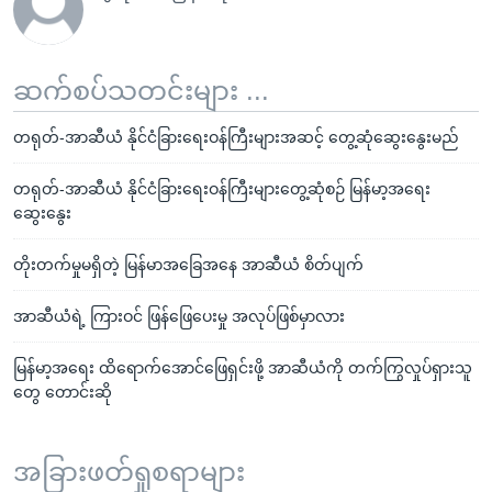
ဆက်စပ်သတင်းများ ...
တရုတ်-အာဆီယံ နိုင်ငံခြားရေးဝန်ကြီးများအဆင့် တွေ့ဆုံဆွေးနွေးမည်
တရုတ်-အာဆီယံ နိုင်ငံခြားရေးဝန်ကြီးများတွေ့ဆုံစဉ် မြန်မာ့အရေး
ဆွေးနွေး
တိုးတက်မှုမရှိတဲ့ မြန်မာအခြေအနေ အာဆီယံ စိတ်ပျက်
အာဆီယံရဲ့ ကြားဝင် ဖြန်ဖြေပေးမှု အလုပ်ဖြစ်မှာလား
မြန်မာ့အရေး ထိရောက်အောင်ဖြေရှင်းဖို့ အာဆီယံကို တက်ကြွလှုပ်ရှားသူ
တွေ တောင်းဆို
အခြားဖတ်ရှုစရာများ