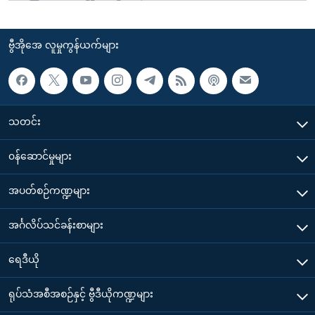
ဗွီအိုအေ လူမှုကွန်ယက်များ
သတင်း
၀န်ဆောင်မှုများ
အပတ်စဉ်ကဏ္ဍများ
အင်္ဂလိပ်သင်ခန်းစာများ
ရေဒီယို
ရုပ်သံအစီအစဉ်နှင့် ဗွီဒီယိုကဏ္ဍများ