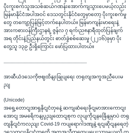
ပိုးကူးစက်သူအသစ်ဆယ်ဂဏန်းအောက်ကျသွားပေမယ့်လည်း
မြန်မာနိုင်ငံအပါအဝင် ဒေသတွင်းနိုင်ငံတွေမှာတော့ ပိုးကူးစက်မှု
တွေ တကျော့ပြန်မြင့်တက်နေပါတယ်။ မြန်မာကျန်းမာရေးနဲ့
အားကစားဝန်ကြီးဌာနရဲ့ ဇွန်လ ၇ ရက်၊ည၈နာရီထုတ်ပြန်ချက်
အရ တိုင်းနဲ့ပြည်နယ်တွင်း ဓာတ်ခွဲစစ်ဆေးမှု (၂၂၁၆)ခုမှာ ပိုး
တွေ့သူ ၁၃၉ ဦးရှိကြောင်း ဖော်ပြထားပါတယ်။
......................................................................
အာဆီယံဒသေကိုဗဈထိနျးခြုပျရေး တရုတျအကူအညီပေးမ
ညျ
(Unicode)
အရှေ့တောငျအာရှနိုငျငံတှနေဲ့ ဆကျဆံရေးခိုငျမာအားကောငျး
အောငျ အမရေိကနျပွညျထောငျစုက လုပျကိုငျနခြေိနျမှာပဲ တရု
တျနိုငျငံကလညျး Covid-19 ကပျရောဂါဒဏျနဲ့ ရငျဆိုငျနရေတဲ့
ဒသေတှငျးနိုငျငံတှကေို အကူအညီတှထေပျပေးသှားမယျလို့ က