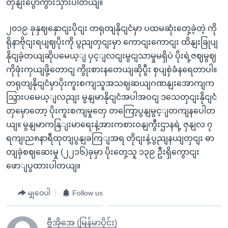
တှနျးပွောကွားသှားပါတယျ။
၂၀၁၉ ခုနှဈနှောငျးပိုငျး တရုတျနိုငျငံမှာ ပထမဆုံးတှေ့ခဲ့တဲ့ ကို
ရိုနာဗိုငျးရပျဈပိုးကို ပွညျတှငျးမှာ ကောငျးကောငျး ထိနျးခြုပျ
နိုငျခဲ့တယျဆိုပမေယ့ျ ပှင့ျလငျးမွငျသာမှုမရှိပဲ ပိုးရဲ့ဇဈမွဈ
ကိုဖုံးကှယျဖို့တောငျ ကွိုးစားနတေယျဆိုပွီး စှပျစှဲခံနရေတာပါ။
တရုတျနိုငျငံမှာပိုးကူးစကျသူအသဈဆယျဂဏနျးအောကျက
သြှားပမေယ့ျလညျး မွနျမာနိုငျငံအပါအဝငျ ဒသေတှငျးနိုငျငံ
တှမှောတော့ ပိုးကူးစကျမှုတှေ တကြော့ပွနျမွင့ျတကျနပေါတ
ယျ။ မွနျမာကနြျးမာရေးနဲ့အားကစားဝနျကွီးဌာနရဲ့ ဇှနျလ ၇
ရကျ၊ည၈နာရီထုတျပွနျခကြျအရ တိုငျးနဲ့ပွညျနယျတှငျး ဓာ
တျခှဲစဈဆေးမှု (၂၂၁၆)ခုမှာ ပိုးတှေ့သူ ၁၃၉ ဦးရှိကွောငျး
ဖောျပွထားပါတယျ။
မျှဝေပါ
Follow us
ဗွီအိုအေ (မြန်မာပိုင်း)