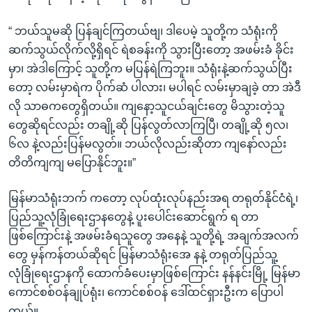
“ ဘယ်သူမဆို ပြန်ချင်ကြတယ်ဗျ၊ ဒါပေမဲ့ သူတို့က သံရုံးကို
ဆက်သွယ်လိုက်လို့ရှိရင် ရဲစခန်းကို သွားပြီးတော့ အဖမ်းခံ ခိုင်း
မှာ၊ အဲဒါကြောင့် သူတို့က မပြန်ရဲကြဘူး။ သံရုံးနဲ့ဆက်သွယ်ပြီး
တော့ လမ်းမှာရဲက ပိုက်ဆံ ပါလား၊ မပါရင် လမ်းမှာချခဲ့ တာ အဲဒီ
လို သာဓကတွေရှိတယ်။ ကျနော့သူငယ်ချင်းတွေ မိသွားတဲ့သူ
တွေဆိုရင်လည်း တချို့ဆို ပြန်လွတ်လာကြပြီ၊ တချို့ဆို ၅လ၊
၆လ နဲ့လည်းပြန်မလွတ်။ ဘယ်လိုလည်းဆိုတာ ကျနော်လည်း
တိတိကျကျ မပြောနိုင်ဘူး။”
မြန်မာသံရုံးဘက် ကတော့ လုပ်ထုံးလုပ်နည်းအရ တရုတ်နိုင်ငံရဲ့၊
ပြည်သူ့လုံခြုံရေးဌာနတွေနဲ့ ပူးပေါင်းဆောင်ရွက် ရ တာ
ဖြစ်ကြောင်းနဲ့ အဖမ်းခံရသူတွေ အနေနဲ့ သူတို့ရဲ့ အချက်အလက်
တွေ မှန်ကန်တယ်ဆိုရင် မြန်မာသံရုံးအေ နနဲ့ တရုတ်ပြည်သူ့
လုံခြုံရေးဌာနကို ထောက်ခံပေးမှာဖြစ်ကြောင်း နန်နင်းမြို့ မြန်မာ
ကောင်စစ်ဝန်ချုပ်ရုံး၊ ကောင်စစ်ဝန် ဒေါ်ထင်ရှားဦးက ပြောပါ
တယ်။