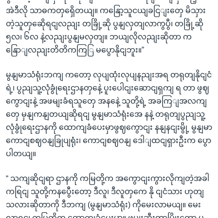
အဲဒီလို သာဓကတှရှေိတယျ။ ကနြော့သူငယျခငြျးတှေ မိသှား
တဲ့သူတှဆေိုရငျလညျး တခြို့ဆို ပွနျလှတျလာကွပွီ၊ တခြို့ဆို
၅လ၊ ၆လ နဲ့လညျးပွနျမလှတျ။ ဘယျလိုလညျးဆိုတာ က
နြောျလညျးတိတိကကြြ မပွောနိုငျဘူး။”
မွနျမာသံရုံးဘကျ ကတော့ လုပျထုံးလုပျနညျးအရ တရုတျနိုငျငံ
ရဲ့၊ ပွညျသူ့လုံခွုံရေးဌာနတှနေဲ့ ပူးပေါငျးဆောငျရှကျ ရ တာ ဖွဈ
ကွောငျးနဲ့ အဖမျးခံရသူတှေ အနနေဲ့ သူတို့ရဲ့ အခကြျအလကျ
တှေ မှနျကနျတယျဆိုရငျ မွနျမာသံရုံးအေ နနဲ့ တရုတျပွညျသူ့
လုံခွုံရေးဌာနကို ထောကျခံပေးမှာဖွဈကွောငျး နနျနငျးမွို့ မွနျမာ
ကောငျစဈဝနျခြုပျရုံး၊ ကောငျစဈဝနျ ဒေါျထငျရှားဦးက ပွော
ပါတယျ။
“ သကျဆိုငျရာ ဌာနကို ကမြတို့က အကွောငျးကွားလိုကျတဲ့အခါ
ကရြငျ သူတို့ကနပွေီးတော့ ဒီလူ၊ ဒီလူတှကေ နို ငျငံသား ဟုတျ
သလားဆိုတာကို ဒီဘကျ (မွနျမာသံရုံး) ကိုမေးလာမယျ။ မေး
လာရငျ ကမြတို့က ထောကျခံပေးမှာ။ ဖမျးဆီးတာမြိုးတော့ မ