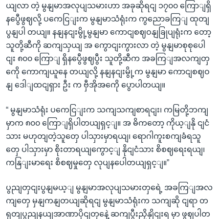
ယျလာ တဲ့ မွနျမာအလုပျသမားဟာ အခုဆိုရငျ ၁၇၀၀ ကြောျရှိ
နပွေီဖွဈလို့ ပကေငြျးက မွနျမာသံရုံးက ကွညောခကြျ ထုတျ
ပွနျပါ တယျ။ နနျနငျးမွို့မွနျမာ ကောငျစဈဝနျခြုပျရုံးက တော့
သူတို့ဆီကို ဆကျသှယျ အ ကွောငျးကွားလာ တဲ့ မွနျမာစုစုပေါ
ငျး ၈၀၀ ကြောျ ရှိနပွေီဖွဈပွီး သူတို့ဆီက အခကြျအလကျတှ
ကေို ကောကျယူနေ တယျလို့ နနျနငျးမွို့က မွနျမာ ကောငျစဈဝ
နျ ဒေါျထငျရှား ဦး က ဗှီအိုအကေို ပွောပါတယျ။
“ မွနျမာသံရုံး ပကေငြျးက သကျသကျစာရငျး၊ ကမြတို့ဘကျ
မှာက ၈၀၀ ကြောျရှိပါတယျရှင့ျ။ အ ဓိကတော့ ကိုယ့ျနို ငျငံ
သား မဟုတျတဲ့သူတှေ ပါသှားမှာရယျ၊ ရောဂါကူးစကျခံရသူ
တှေ ပါသှားမှာ စိုးတာရယျကွောင့ျ နိုငျငံသား စိစဈရေးရယျ၊
ကနြျးမာရေး စိစဈမှုတှေ လုပျနပေါတယျရှင့ျ။”
ပွညျတှငျးပွနျမယ့ျ မွနျမာအလုပျသမားတှရေဲ့ အခကြျအလ
ကျတှေ မှနျကနျတယျဆိုရငျ မွနျမာသံရုံးက သကျဆို ငျရာ တ
ရုတျပွညျနယျအာဏာပိုငျတှနေဲ့ ဆကျပွီးညှိနှိုငျးရ မှာ ဖွဈပါတ