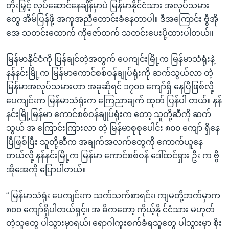
တိုးမြှင့် လုပ်ဆောင်နေချိန်မှာပဲ မြန်မာနိုင်ငံသား အလုပ်သမား
တွေ အိမ်ပြန်ဖို့ အကူအညီတောင်းခံနေတာပါ။ ဒီအကြောင်း ဗွီအို
အေ သတင်းထောက် ကိုဇော်ထက် သတင်းပေးပို့ထားပါတယ်။
မြန်မာနိုင်ငံကို ပြန်ချင်တဲ့အတွက် ပေကျင်းမြို့က မြန်မာသံရုံးနဲ့
နန်နင်းမြို့က မြန်မာကောင်စစ်ဝန်ချုပ်ရုံးကို ဆက်သွယ်လာ တဲ့
မြန်မာအလုပ်သမားဟာ အခုဆိုရင် ၁၇၀၀ ကျော်ရှိ နေပြီဖြစ်လို့
ပေကျင်းက မြန်မာသံရုံးက ကြေညာချက် ထုတ် ပြန်ပါ တယ်။ နန်
နင်းမြို့မြန်မာ ကောင်စစ်ဝန်ချုပ်ရုံးက တော့ သူတို့ဆီကို ဆက်
သွယ် အ ကြောင်းကြားလာ တဲ့ မြန်မာစုစုပေါင်း ၈၀၀ ကျော် ရှိနေ
ပြီဖြစ်ပြီး သူတို့ဆီက အချက်အလက်တွေကို ကောက်ယူနေ
တယ်လို့ နန်နင်းမြို့က မြန်မာ ကောင်စစ်ဝန် ဒေါ်ထင်ရှား ဦး က ဗွီ
အိုအေကို ပြောပါတယ်။
“ မြန်မာသံရုံး ပေကျင်းက သက်သက်စာရင်း၊ ကျမတို့ဘက်မှာက
၈၀၀ ကျော်ရှိပါတယ်ရှင့်။ အ ဓိကတော့ ကိုယ့်နို င်ငံသား မဟုတ်
တဲ့သူတွေ ပါသွားမှာရယ်၊ ရောဂါကူးစက်ခံရသူတွေ ပါသွားမှာ စိုး