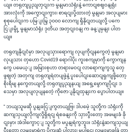
ယျ။ တရုတျပွညျတှငျးက မွနျမာသံရုံးနဲ့ ကောငျစဈဝနျရုံး
အားလုံးကို အကွောငျးကွား၊ စာရငျးပို့ထားတဲ့ မွနျမာ အလုပျမား
စုစုပေါငျးက ပမြျးမြှ ၃၀၀၀ လောကျ ရှိနိုငျတယျလို့ ပကေ
ငြျးမွို့ မွနျမာသံရုံး ဒုတိယ အတှငျးဝနျ က ခန့ျမှနျး ပါတ
ယျ။
တရုတျနိုငျငံမှာ အလုပျသှားရောကျ လုပျကိုငျနကွေတဲ့ မွနျမာ
လုပျသား တှဟော Covid19 ရောဂါပိုး ကူးစကျမှာကို ကွောကျန
ကွေ ပမေယ့ျ အမြားစုဟာ တရားမဝငျ လာရောကျကွသူ တှေ
ဖွဈတဲ့ အတှကျ တရုတျရဲတပျဖှဲ့နဲ့ ပူးပေါငျးဆောငျရှကျဖို့တော့
စိုးရိမျ နကွေတယျလို့ တရုတျပွညျနယျ အရှေ့မွောကျပိုငျး ဒ
သေမှာ အလုပျလုပျနတေဲ့ ကိုဇောျနိုငျထှနျးက ပွောပါတယျ။
“ ဘယျသူမဆို ပွနျခငြျကွတယျဗြ၊ ဒါပမေဲ့ သူတို့က သံရုံးကို
ဆကျသှယျလိုကျလို့ရှိရငျ ရဲစခနျးကို သှားပွီးတော့ အဖမျးခံ ခို
ငျးမှာ၊ အဲဒါကွောင့ျ သူတို့က မပွနျရဲကွဘူး။ သံရုံးနဲ့ဆကျသှယျ
ပွီးတော့ လမျးမှာရဲက ပိုကျဆံ ပါလား၊ မပါရငျ လမျးမှာခခြဲ့ တာ