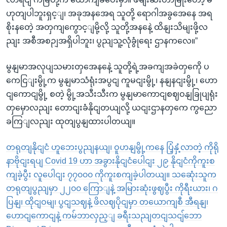
ဟုတျပါဘူးရှင့ျ၊ အခုအနအေရ သူတို့ ရောဂါအခွအေနေ အရ
စိုးနတေဲ့ အတှကျကွောင့ျမို့လို့ သူတို့အနနေဲ့ ထိနျးသိမျးဖို့လ
ညျး အစီအစဉျအရှိပါဘူး၊ ပွညျသူ့လုံခွုံရေး ဌာနကလေ။”
မွနျမာအလုပျသမားတှအေနနေဲ့ သူတို့ရဲ့အခကျအခဲတှကေို ပ
ကေငြျးမွို့က မွနျမာသံရုံးအပွငျ ကူမငျးမွို့၊ နနျနငျးမွို့၊ ဟော
ငျကောငျမွို့ စတဲ့ မွို့အသီးသီးက မွနျမာကောငျစဈဝနျခြုပျရုံး
တှမှောလညျး တောငျးခံနိုငျတယျလို့ ယငျးဌာနတှကေ ကွညော
ခကြျလညျး ထုတျပွနျထားပါတယျ။
တရုတျနိုငျငံ ဟူဘေးပွညျနယျ၊ ဝူဟနျမွို့ကနေ ပြံ့နှံ့လာတဲ့ ကိုရို
နာဗိုငျးရပျ Covid 19 ဟာ အခွားနိုငျငံပေါငျး ၂၉ နိုငျငံကိုကူးစ
ကျခဲ့ပွီး လူပေါငျး ၇၇၀၀၀ ကိုကူးစကျခဲ့ပါတယျ။ သဆေုံးသူက
တရုတျပွညျမှာ ၂၂၀၀ ကြောျနဲ့ အမြားဆုံးဖွဈပွီး ကိုရီးယား၊ ဂ
ပြနျ၊ ထိုငျဝမျ၊ ပွငျသဈနဲ့ ဖိလဈပိုငျမှာ တယောကျစီ အီရနျ၊
ဟောငျကောငျနဲ့ ကမ်ဘာလှည့ျ ခရီးသညျတငျသငျ်ဘော