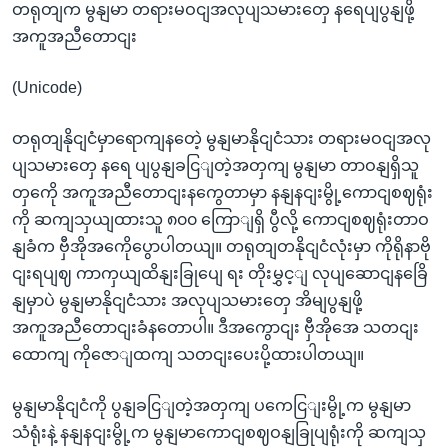
တရုတျက မွနျမာ တရားမဝငျအလုပျသမားတှေ နရေပျပွနျဖို့
အကူအညီတောငျး
(Unicode)
တရုတျနိုငျငံမှာရောကျနတေဲ့ မွနျမာနိုငျငံသား တရားမဝငျအလု
ပျသမားတှေ နရေ ပျပွနျခငြျတဲ့အတှကျ မွနျမာ တာဝနျရှိသူ
တှကေို အကူအညီတောငျးနကွေတာမှာ နနျနငျးမွို့ကောငျစဈရုံး
ကို ဆကျသှယျထားသူ ၈၀၀ ကြောျရှိ ပွီလို့ ကောငျစဈရုံးတာဝ
နျခံက ဗှီအိုအကေိုပွောပါတယျ။ တရုတျတနိုငျငံလုံးမှာ ကိုရိုနာဗို
ငျးရပျဈ ကာကှယျထိနျးခြုပျေ ရး တိုးမွှင့ျ လုပျဆောငျနခြေိ
နျမှာပဲ မွနျမာနိုငျငံသား အလုပျသမားတှေ အိမျပွနျဖို့
အကူအညီတောငျးခံနတောပါ။ ဒီအကွောငျး ဗှီအိုအေ သတငျး
ထောကျ ကိုဇောျထကျ သတငျးပေးပို့ထားပါတယျ။
မွနျမာနိုငျငံကို ပွနျခငြျတဲ့အတှကျ ပကေငြျးမွို့က မွနျမာ
သံရုံးနဲ့ နနျနငျးမွို့က မွနျမာကောငျစဈဝနျခြုပျရုံးကို ဆကျသှ