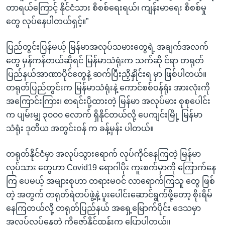
တာရယ်ကြောင့် နိုင်ငံသား စိစစ်ရေးရယ်၊ ကျန်းမာရေး စိစစ်မှု
တွေ လုပ်နေပါတယ်ရှင့်။”
ပြည်တွင်းပြန်မယ့် မြန်မာအလုပ်သမားတွေရဲ့ အချက်အလက်
တွေ မှန်ကန်တယ်ဆိုရင် မြန်မာသံရုံးက သက်ဆို င်ရာ တရုတ်
ပြည်နယ်အာဏာပိုင်တွေနဲ့ ဆက်ပြီးညှိနှိုင်းရ မှာ ဖြစ်ပါတယ်။
တရုတ်ပြည်တွင်းက မြန်မာသံရုံးနဲ့ ကောင်စစ်ဝန်ရုံး အားလုံးကို
အကြောင်းကြား၊ စာရင်းပို့ထားတဲ့ မြန်မာ အလုပ်မား စုစုပေါင်း
က ပျမ်းမျှ ၃၀၀၀ လောက် ရှိနိုင်တယ်လို့ ပေကျင်းမြို့ မြန်မာ
သံရုံး ဒုတိယ အတွင်းဝန် က ခန့်မှန်း ပါတယ်။
တရုတ်နိုင်ငံမှာ အလုပ်သွားရောက် လုပ်ကိုင်နေကြတဲ့ မြန်မာ
လုပ်သား တွေဟာ Covid19 ရောဂါပိုး ကူးစက်မှာကို ကြောက်နေ
ကြ ပေမယ့် အများစုဟာ တရားမဝင် လာရောက်ကြသူ တွေ ဖြစ်
တဲ့ အတွက် တရုတ်ရဲတပ်ဖွဲ့နဲ့ ပူးပေါင်းဆောင်ရွက်ဖို့တော့ စိုးရိမ်
နေကြတယ်လို့ တရုတ်ပြည်နယ် အရှေ့မြောက်ပိုင်း ဒေသမှာ
အလုပ်လုပ်နေတဲ့ ကိုဇော်နိုင်ထွန်းက ပြောပါတယ်။