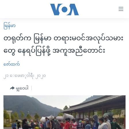
သုံး
ရ
လွယ်ကူ
မြန်မာ
မူလစာမျက်နှာ
စေ
တရုတ်က မြန်မာ တရားမဝင်အလုပ်သမား
မြန်မာ
သည့်
တွေ နေရပ်ပြန်ဖို့ အကူအညီတောင်း
ကမ္ဘာ့သတင်းများ
Link
ဗွီဒီယို
နိုင်ငံတကာ
ဇော်ထက်
များ
သတင်းလွတ်လပ်ခွင့်
အမေရိကန်
၂၁ ေဖေဖာ္၀ါရီ၊ ၂၀၂၀
ပင်မ
ရပ်ဝန်းတခု လမ်းတခု အလွန်
တရုတ်
အကြောင်းအရာ
မျှဝေပါ
သို့
အင်္ဂလိပ်စာလေ့လာမယ်
အစ္စရေး-ပါလက်စတိုင်း
ကျော်
အပတ်စဉ်ကဏ္ဍများ
အမေရိကန်သုံးအီဒီယံ
ကြည့်
ရေဒီယိုနှင့်ရုပ်သံ အချက်အလက်များ
မကြေးမုံရဲ့ အင်္ဂလိပ်စာ
ရေဒီယို
ရန်
ပင်မ
ရေဒီယို/တီဗွီအစီအစဉ်
ရုပ်ရှင်ထဲက အင်္ဂလိပ်စာ
တီဗွီ