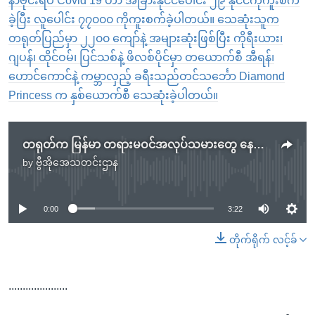
နာဗိုင်းရပ် Covid 19 ဟာ အခြားနိုင်ငံပေါင်း ၂၉ နိုင်ငံကိုကူးစက်
ခဲ့ပြီး လူပေါင်း ၇၇၀၀၀ ကိုကူးစက်ခဲ့ပါတယ်။ သေဆုံးသူက
တရုတ်ပြည်မှာ ၂၂၀၀ ကျော်နဲ့ အများဆုံးဖြစ်ပြီး ကိုရီးယား၊
ဂျပန်၊ ထိုင်ဝမ်၊ ပြင်သစ်နဲ့ ဖိလစ်ပိုင်မှာ တယောက်စီ အီရန်၊
ဟောင်ကောင်နဲ့ ကမ္ဘာလှည့် ခရီးသည်တင်သင်္ဘော Diamond
Princess က နှစ်ယောက်စီ သေဆုံးခဲ့ပါတယ်။
တရုတ်က မြန်မာ တရားမဝင်အလုပ်သမားတွေ နေရပ်ပြန်ဖို့ အကူအညီတောင်း
by
ဗွီအိုအေသတင်းဌာန
No media source currently available
0:00
3:22
တိုက်ရိုက် လင့်ခ်
.....................