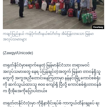
အ
သုတပဒေသာ အင်္ဂလိပ်စာ
ညွန်း
Learning English
စာမျက်နှာ
သို့
ဗွီအိုအေ လူမှုကွန်ယက်များ
ကျော်
ကြည့်
ကချင်ပြည်နယ် ကန်ပိုက်တီးနယ်စပ်ဂိတ်မှ အိမ်ပြန်လာသော မြန်မာ
အလုပ်သမားများ
ရန်
ဘာသာစကားများ
ရှာဖွေ
(Zawgyi/Unicode)
ရန်
နေရာ
တရုတ်နိုင်ငံမှာရောက်နေတဲ့ မြန်မာနိုင်ငံသား တရားမဝင်
သို့
အလုပ်သမားတွေ နေရ ပ်ပြန်ချင်တဲ့အတွက် မြန်မာ တာဝန်ရှိသူ
ကျော်
တွေကို အကူအညီတောင်းနေကြတာမှာ နန်နင်းမြို့ကောင်စစ်ရုံး
ရန်
ကို ဆက်သွယ်ထားသူ ၈၀၀ ကျော်ရှိ ပြီလို့ ကောင်စစ်ရုံးတာဝန်ခံ
က ဗွီအိုအေကိုပြောပါတယ်။
တရုတ်တနိုင်ငံလုံးမှာ ကိုရိုနာဗိုင်းရပ်စ် ကာကွယ်ထိန်းချုပ်ေ ရး