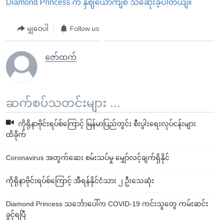
Diamond Princess က နှဈယောကျစီ သဆေုံးခဲ့ပါတယျ။
မျှဝေပါ
Follow us
ဇော်ထက်
ဆက်စပ်သတင်းများ ...
ကိုရိုနာဗိုင်းရပ်စ်ကြောင့် မြန်မာပြည်တွင်း စီးပွါးရေးလုပ်ငန်းများ
ထိခိုက်
Coronavirus အတွက်ဆေး စမ်းသပ်မှု မျှော်လင့်ချက်ရှိနိုင်
ကိုရိုနာဗိုင်းရပ်စ်ကြောင့် အီရန်နိုင်ငံသား ၂ ဦးသေဆုံး
Diamond Princess သင်္ဘောပေါ်က COVID-19 ကင်းသူတွေ ကမ်းဆင်း
ခွင့်ရပြီ