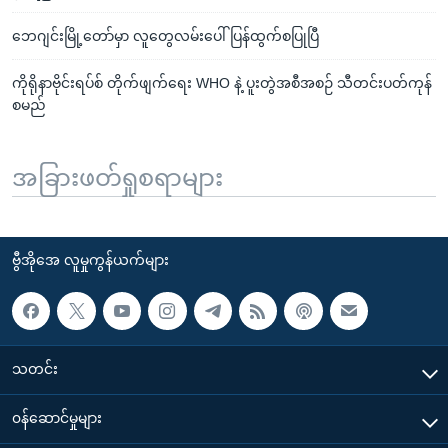
ဘေဂျင်းမြို့တော်မှာ လူတွေလမ်းပေါ် ပြန်ထွက်စပြုပြီ
ကိုရိုနာဗိုင်းရပ်စ် တိုက်ဖျက်ရေး WHO နဲ့ ပူးတွဲအစီအစဉ် သီတင်းပတ်ကုန်
စမည်
အခြားဖတ်ရှုစရာများ
ဗွီအိုအေ လူမှုကွန်ယက်များ
သတင်း
၀န်ဆောင်မှုများ