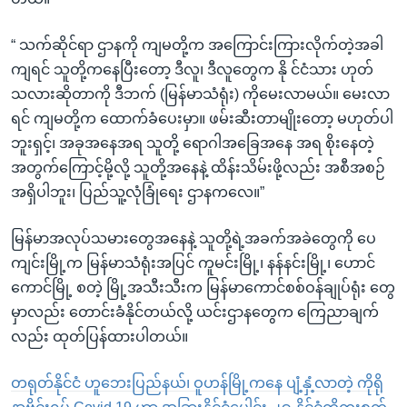
“ သက်ဆိုင်ရာ ဌာနကို ကျမတို့က အကြောင်းကြားလိုက်တဲ့အခါ
ကျရင် သူတို့ကနေပြီးတော့ ဒီလူ၊ ဒီလူတွေက နို င်ငံသား ဟုတ်
သလားဆိုတာကို ဒီဘက် (မြန်မာသံရုံး) ကိုမေးလာမယ်။ မေးလာ
ရင် ကျမတို့က ထောက်ခံပေးမှာ။ ဖမ်းဆီးတာမျိုးတော့ မဟုတ်ပါ
ဘူးရှင့်၊ အခုအနေအရ သူတို့ ရောဂါအခြေအနေ အရ စိုးနေတဲ့
အတွက်ကြောင့်မို့လို့ သူတို့အနေနဲ့ ထိန်းသိမ်းဖို့လည်း အစီအစဉ်
အရှိပါဘူး၊ ပြည်သူ့လုံခြုံရေး ဌာနကလေ။”
မြန်မာအလုပ်သမားတွေအနေနဲ့ သူတို့ရဲ့အခက်အခဲတွေကို ပေ
ကျင်းမြို့က မြန်မာသံရုံးအပြင် ကူမင်းမြို့၊ နန်နင်းမြို့၊ ဟောင်
ကောင်မြို့ စတဲ့ မြို့အသီးသီးက မြန်မာကောင်စစ်ဝန်ချုပ်ရုံး တွေ
မှာလည်း တောင်းခံနိုင်တယ်လို့ ယင်းဌာနတွေက ကြေညာချက်
လည်း ထုတ်ပြန်ထားပါတယ်။
တရုတ်နိုင်ငံ ဟူဘေးပြည်နယ်၊ ဝူဟန်မြို့ကနေ ပျံ့နှံ့လာတဲ့ ကိုရို