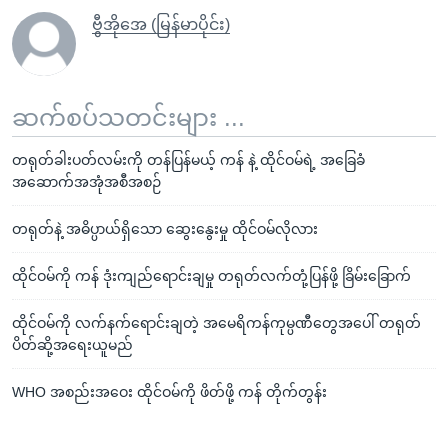
ဗွီအိုအေ (မြန်မာပိုင်း)
ဆက်စပ်သတင်းများ ...
တရုတ်ခါးပတ်လမ်းကို တန်ပြန်မယ့် ကန် နဲ့ ထိုင်ဝမ်ရဲ့ အခြေခံ
အဆောက်အအုံအစီအစဉ်
တရုတ်နဲ့ အဓိပ္ပာယ်ရှိသော ဆွေးနွေးမှု ထိုင်ဝမ်လိုလား
ထိုင်ဝမ်ကို ကန် ဒုံးကျည်ရောင်းချမှု တရုတ်လက်တုံ့ပြန်ဖို့ ခြိမ်းခြောက်
ထိုင်ဝမ်ကို လက်နက်ရောင်းချတဲ့ အမေရိကန်ကုမ္ပဏီတွေအပေါ် တရုတ်
ပိတ်ဆို့အရေးယူမည်
WHO အစည်းအဝေး ထိုင်ဝမ်ကို ဖိတ်ဖို့ ကန် တိုက်တွန်း