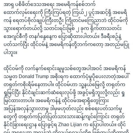
အာရှ ပစိဖိတ်ဒေသအရေး အမေရိကန်စစ်ဘက်
ထောက်လှမ်းရေးကို ကြီးကြပ်ရတဲ့ ကြယ်၂ ပွင့်အဆင့်ရှိ အမေရိ
ကန် ရေတပ်ဗိုလ်ချုပ်ကြီးတဦး ကြိုတင်မကြေညာဘဲ ထိုင်ဝမ်ကို
သွားရောက်တယ်လို့ သတင်းရင်းမြစ် ၂ ခုက ရိုက်တာသတင်း
အေဂျင်စီကို တနင်္ဂနွေနေ့က ပြောဆိုထားပါတယ်။ ဒီခရီးစဉ်နဲ့
ပတ်သက်ပြီး ထိုင်ဝမ်နဲ့ အမေရိကန်တို့ဘက်ကတော့ အတည်မပြု
ပါဘူး။
ထိုင်ဝမ်ကို လက်နက်ရောင်းချမှုသစ်တွေအပါအဝင် အမေရိကန်
သမ္မတ Donald Trump အစိုးရက ထောက်ပံ့မှုပိုပေးလာတဲ့အပေါ်
တရုတ်ကစိုးရိမ်နေတာပါ။ ထိုင်ဝမ်ဟာ သူ့နယ်မြေလို့ တရုတ်က
ရှုမြင်ပြီး နိုင်ငံချင်းဆက်ဆံရေးလုပ်ဖို့ အခွင့်မရှိဘူးလို့လည်း ရှု
မြင်ထားတာပါ။ အမေရိကန်နဲ့ ထိုင်ဝမ်အရာရှိတွေကြား
အပြန်အလှန်သွားလာမှု ဒါမှမဟုတ်လည်း စစ်ရေးပတ်သက်မှု
တွေကို တရုတ်ကပြတ်ပြတ်သားသားဆန့်ကျင်ကြောင်း တရုတ်
နိုင်ငံခြားရေးဌာန ပြောခွင့်ရ Zhao Lijian က ပြောပါတယ်။ ထိုင်
ဝမ် အရေးဟာ အလွန်ဘဲ ထိလွယ်ရှလွယ်ကိစ္စ ဖြစ်တယ်ဆိုတာကို