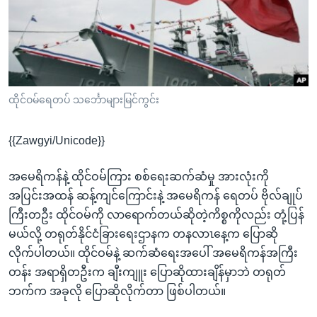
အ
သုတပဒေသာ အင်္ဂလိပ်စာ
ညွန်း
Learning English
စာမျက်နှာ
သို့
ဗွီအိုအေ လူမှုကွန်ယက်များ
ကျော်
ကြည့်
ထိုင်ဝမ်ရေတပ် သင်္ဘောများမြင်ကွင်း
ရန်
ဘာသာစကားများ
ရှာဖွေ
{{Zawgyi/Unicode}}
ရန်
နေရာ
အမေရိကန်နဲ့ ထိုင်ဝမ်ကြား စစ်ရေးဆက်ဆံမှု အားလုံးကို
သို့
အပြင်းအထန် ဆန့်ကျင်ကြောင်းနဲ့ အမေရိကန် ရေတပ် ဗိုလ်ချုပ်
ကျော်
ကြီးတဦး ထိုင်ဝမ်ကို လာရောက်တယ်ဆိုတဲ့ကိစ္စကိုလည်း တုံ့ပြန်
ရန်
မယ်လို့ တရုတ်နိုင်ငံခြားရေးဌာနက တနလာၤနေ့က ပြောဆို
လိုက်ပါတယ်။ ထိုင်ဝမ်နဲ့ ဆက်ဆံရေးအပေါ် အမေရိကန်အကြီး
တန်း အရာရှိတဦးက ချီးကျူး ပြောဆိုထားချိန်မှာဘဲ တရုတ်
ဘက်က အခုလို ပြောဆိုလိုက်တာ ဖြစ်ပါတယ်။