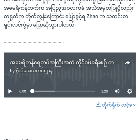
အမေရိကန်ဘက်က အပြည့်အဝလက်ခံ အသိအမှတ်ပြုဖို့လည်း
တရုတ်က တိုက်တွန်းကြောင်း ပြောခွင့်ရ Zhao က သတင်းစာ
ရှင်းလင်းပွဲမှာ ပြောဆိုသွားပါတယ်။
................................................
အမေရိကန်ရေတပ်အကြီးအကဲ ထိုင်ဝမ်ခရီးစဉ် တရုတ်တုန့်ပြန်မည်
by
ဗွီအိုအေသတင်းဌာန
No media source currently available
0:00
1:28
တိုက်ရိုက် လင့်ခ်