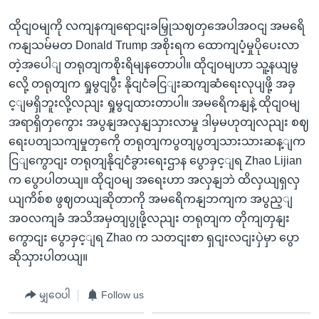
ထိုငျဝမျကို လကျနကျရောငျးခမြှုသဈတှအေပါအဝငျ အမရေိ
ကနျသမ်မတ Donald Trump အစိုးရက ထောကျပံ့မှုပိုပေးလာ
တဲ့အပေါျ တရုတျကစိုးရိမျနတောပါ။ ထိုငျဝမျဟာ သူ့နယျမွ
လေို့ တရုတျက ရှုမွငျပွီး နိုငျငံခငြျးဆကျဆံရေးလုပျဖို့ အခှ
င့ျမရှိဘူးလို့လညျး ရှုမွငျထားတာပါ။ အမရေိကနျနဲ့ ထိုငျဝမျ
အရာရှိတှကွေား အပွနျအလှနျသှားလာမှု ဒါမှမဟုတျလညျး စဈ
ရေးပတျသကျမှုတှကေို တရုတျကပွတျပွတျသားသားဆန့ျက
ငြျကွောငျး တရုတျနိုငျငံခွားရေးဌာန ပွောခှင့ျရ Zhao Lijian
က ပွောပါတယျ။ ထိုငျဝမျ အရေးဟာ အလှနျဘဲ ထိလှယျရှလှ
ယျကိစ်စ ဖွဈတယျဆိုတာကို အမရေိကနျဘကျက အပွည့ျ
အဝလကျခံ အသိအမှတျပွုဖို့လညျး တရုတျက တိုကျတှနျး
ကွောငျး ပွောခှင့ျရ Zhao က သတငျးစာ ရှငျးလငျးပှဲမှာ ပွော
ဆိုသှားပါတယျ။
မျှဝေပါ
Follow us