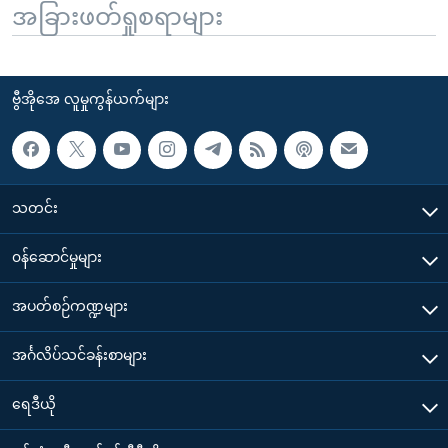
အခြားဖတ်ရှုစရာများ
ဗွီအိုအေ လူမှုကွန်ယက်များ
သတင်း
၀န်ဆောင်မှုများ
အပတ်စဉ်ကဏ္ဍများ
အင်္ဂလိပ်သင်ခန်းစာများ
ရေဒီယို