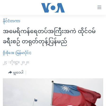
သုံး
ရ
လွယ်ကူ
နိုင်ငံတကာ
မူလစာမျက်နှာ
စေ
အမေရိကန်ရေတပ်အကြီးအကဲ ထိုင်ဝမ်
မြန်မာ
သည့်
ခရီးစဉ် တရုတ်တုန့်ပြန်မည်
ကမ္ဘာ့သတင်းများ
Link
ဗွီဒီယို
နိုင်ငံတကာ
ဗွီအိုအေ (မြန်မာပိုင်း)
များ
သတင်းလွတ်လပ်ခွင့်
အမေရိကန်
၂၄ ႏိုဝင္ဘာ၊ ၂၀၂၀
ပင်မ
ရပ်ဝန်းတခု လမ်းတခု အလွန်
တရုတ်
အကြောင်းအရာ
မျှဝေပါ
သို့
အင်္ဂလိပ်စာလေ့လာမယ်
အစ္စရေး-ပါလက်စတိုင်း
ကျော်
အပတ်စဉ်ကဏ္ဍများ
အမေရိကန်သုံးအီဒီယံ
ကြည့်
ရေဒီယိုနှင့်ရုပ်သံ အချက်အလက်များ
မကြေးမုံရဲ့ အင်္ဂလိပ်စာ
ရေဒီယို
ရန်
ပင်မ
ရေဒီယို/တီဗွီအစီအစဉ်
ရုပ်ရှင်ထဲက အင်္ဂလိပ်စာ
တီဗွီ