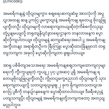
{{Unicode}}
အမရေိကနျနဲ့ ထိုငျဝမျကွား စဈရေးဆကျဆံမှု အားလုံးကို အပွ
ငျးအထနျ ဆန့ျကငြျကွောငျးနဲ့ အမရေိကနျ ရတေပျ ဗိုလျခြု
ပျကွီးတဦး ထိုငျဝမျကို လာရောကျတယျဆိုတဲ့ကိစ်စကိုလညျး
တုံ့ပွနျမယျလို့ တရုတျနိုငျငံခွားရေးဌာနက တနလာၤနေ့က ပွော
ဆိုလိုကျပါတယျ။ ထိုငျဝမျနဲ့ ဆကျဆံရေးအပေါျ အမရေိကနျ
အကွီးတနျး အရာရှိတဦးက ခြီးကြူး ပွောဆိုထားခြိနျမှာဘဲ တရု
တျဘကျက အခုလို ပွောဆိုလိုကျတာ ဖွဈပါတယျ။
အာရှ ပစိဖိတျဒသေအရေး အမရေိကနျစဈဘကျထောကျလှမျး
ရေးကို ကွီးကွပျရတဲ့ ကွယျ၂ ပှင့ျအဆင့ျရှိ အမရေိကနျ ရ
တေပျဗိုလျခြုပျကွီးတဦး ကွိုတငျမကွညောဘဲ ထိုငျဝမျကို သှား
ရောကျတယျလို့ သတငျးရငျးမွဈ ၂ ခုက ရိုကျတာသတငျးအ
ဂေငြျစီကို တနငျ်ဂနှနေေ့က ပွောဆိုထားပါတယျ။ ဒီခရီးစဉျနဲ့
ပတျသကျပွီး ထိုငျဝမျနဲ့ အမရေိကနျတို့ဘကျကတော့ အတညျ
မပွုပါဘူး။