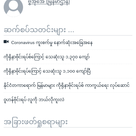
ဗွီအိုအေ (မြန်မာဌာန)
ဆက်စပ်သတင်းများ ...
Coronavirus ကူးစက်မှု နောက်ဆုံးအခြေအနေ
ကိုရိုနာဗိုင်းရပ်စ်ကြောင့် သေဆုံးသူ ၁,၃၇၀ ကျော်
ကိုရိုနာဗိုင်းရပ်ကြောင့် သေဆုံးသူ ၁,၁၀၀ ကျော်ပြီ
နိုင်ငံတကာရောက် မြန်မာများ ကိုရိုနာဗိုင်းရပ်စ် ကာကွယ်ရေး လုပ်ဆောင်
ဝူဟန်ဗိုင်းရပ် လူကို ဘယ်လိုကူးလဲ
အခြားဖတ်ရှုစရာများ