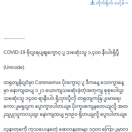
တိုက်ရိုက် လင့်ခ်
..................
COVID-19 ဗိုငျးရပျဈကွောင့ျ သဆေုံးသူ ၁,၄၀၀ နီးပါးရှိပွီ
(Unicode)
တရုတျနိုငျငံမှာ Coronavirus ပိုးကွောင့ျ ဒီကနေ့ သောကွာနေ့
မှာ နောကျထပျ ၁၂၁ ယောကျသဆေုံးခဲ့တဲ့အတှကျ စုစုပေါငျး
သဆေုံးသူ ၁၄၀၀ ရာနီးပါး ရှိသှားပွီလို တရုတျကနြျးမာရေး
ကောျမရှငျက ပွောကွားပါတယျ။ ပိုးကူးစကျနတေယျလို့ အတ
ညျပွုသူကလညျး နောကျထပျ ၅၀၉၀ ရှိတယျလို့ ပွောပါတယျ။
လူနာတှကေို ကုသပေးနတေဲ့ ဆေးဝနျထမျး ၁၇၀၀ ကြောျမှာလ