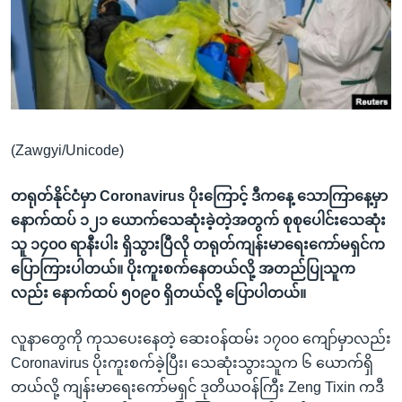
အ
သုတပဒေသာ အင်္ဂလိပ်စာ
ညွန်း
Learning English
စာမျက်နှာ
သို့
ဗွီအိုအေ လူမှုကွန်ယက်များ
ကျော်
ကြည့်
(Zawgyi/Unicode)
ရန်
ဘာသာစကားများ
ရှာဖွေ
တရုတ်နိုင်ငံမှာ Coronavirus ပိုးကြောင့် ဒီကနေ့ သောကြာနေ့မှာ
ရန်
နောက်ထပ် ၁၂၁ ယောက်သေဆုံးခဲ့တဲ့အတွက် စုစုပေါင်းသေဆုံး
နေရာ
သူ ၁၄၀၀ ရာနီးပါး ရှိသွားပြီလို တရုတ်ကျန်းမာရေးကော်မရှင်က
သို့
ပြောကြားပါတယ်။ ပိုးကူးစက်နေတယ်လို့ အတည်ပြုသူက
ကျော်
လည်း နောက်ထပ် ၅၀၉၀ ရှိတယ်လို့ ပြောပါတယ်။
ရန်
လူနာတွေကို ကုသပေးနေတဲ့ ဆေးဝန်ထမ်း ၁၇၀၀ ကျော်မှာလည်း
Coronavirus ပိုးကူးစက်ခဲ့ပြီး၊ သေဆုံးသွားသူက ၆ ယောက်ရှိ
တယ်လို့ ကျန်းမာရေးကော်မရှင် ဒုတိယဝန်ကြီး Zeng Tixin ကဒီ