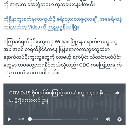
ကို အနားက ဆေးရုံတခုမှာ ကုသပေးနေပါတယ်။
ကိုရိုနာကူးစက်မှုကာကွယ်ဖို့ ခရီးသွားလာခွင့်တချို့ အမေရိကန်
ကန့်သတ်တဲ့ Video ကို ကြည့်ရှုနိုင်ပါပြီ။
မကြာခင်ရက်ပိုင်းတွေကမှ Wuhan မြို့နေ ရောက်လာသူတွေ
အပါအဝင် တရုတ်နိုင်ငံကနေ ပြန်ရောက်လာသူတွေထဲမှာ
နောက်ထပ်ပိုးကူးသူတွေကို လာမယ့် ရက်ပိုင်း သီတင်းပတ်ပိုင်း
တွေမှာ ထပ်တွေ့လာရနိုင်တယ်လို့လည်း CDC ကကြေညာချက်
ထဲမှာ သတိပေးထားပါတယ်။
COVID-19 ဗိုင်းရပ်စ်ကြောင့် သေဆုံးသူ ၁,၄၀၀ နီးပါးရှိပြီ
by
ဗွီအိုအေသတင်းဌာန
No media source currently available
0:00
1:36