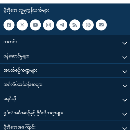
ဗွီအိုအေ လူမှုကွန်ယက်များ
သတင်း
၀န်ဆောင်မှုများ
အပတ်စဉ်ကဏ္ဍများ
အင်္ဂလိပ်သင်ခန်းစာများ
ရေဒီယို
ရုပ်သံအစီအစဉ်နှင့် ဗွီဒီယိုကဏ္ဍများ
ဗွီအိုအေအကြောင်း