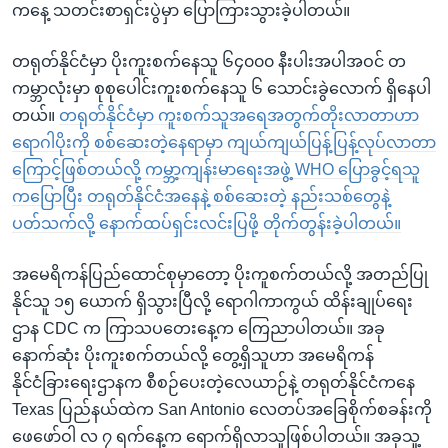
ကနေ့ သတင်းစာရှင်းပွဲမှာ ပြောကြားသွားခဲ့ပါတယ်။
တရုတ်နိုင်ငံမှာ ပိုးကူးစက်နေသူ ၆၄၀၀၀ နီးပါးအပါအဝင် တ
ကမ္ဘာလုံးမှာ စုစုပေါင်းကူးစက်နေသူ ၆ သောင်းခွဲလောက် ရှိနေပါ
တယ်။
တရုတ်နိုင်ငံမှာ ကူးစက်သူအရေအတွက်တိုးလာတာဟာ
ရောဂါပိုးကို စစ်ဆေးတဲ့နေရာမှာ ကျယ်ကျယ်ပြန့်ပြန့်လုပ်လာတာ
ကြောင့်ဖြစ်တယ်လို့ ကမ္ဘာ့ကျန်းမာရေးအဖွဲ့ WHO ပြောခွင့်ရသူ
ကပြောပြီး တရုတ်နိုင်ငံအနေနဲ့ စစ်ဆေးတဲ့ နည်းသစ်တွေနဲ့
ပတ်သက်လို့ နောက်ထပ်ရှင်းလင်းပြဖို့ တိုက်တွန်းခဲ့ပါတယ်။
အမေရိကန်ပြည်ထောင်စုမှာတော့ ပိုးကူစက်တယ်လို့ အတည်ပြု
နိုင်သူ ၁၅ ယောက် ရှိသွားပြီလို့ ရောဂါကာကွယ် ထိန်းချုပ်ရေး
ဌာန CDC က ကြာသပတေးနေ့က ကြေညာပါတယ်။ အခု
နောက်ဆုံး ပိုးကူးစက်တယ်လို့ တွေ့ရှိသူဟာ အမေရိကန်
နိုင်ငံခြားရေးဌာနက စီစဉ်ပေးတဲ့လေယာဉ်နဲ့ တရုတ်နိုင်ငံကနေ
Texas ပြည်နယ်ထဲက San Antonio လေတပ်အခြေစိုက်စခန်းကို
ဖေဖော်ဝါ လ ၇ ရက်နေ့က ရောက်ရှိလာသူဖြစ်ပါတယ်။ အခုသူ့