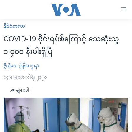
သုံး
ရ
လွယ်ကူ
နိုင်ငံတကာ
မူလစာမျက်နှာ
စေ
COVID-19 ဗိုင်းရပ်စ်ကြောင့် သေဆုံးသူ
မြန်မာ
သည့်
၁,၄၀၀ နီးပါးရှိပြီ
ကမ္ဘာ့သတင်းများ
Link
ဗွီဒီယို
နိုင်ငံတကာ
ဗွီအိုအေ (မြန်မာဌာန)
များ
သတင်းလွတ်လပ်ခွင့်
အမေရိကန်
၁၄ ေဖေဖာ္၀ါရီ၊ ၂၀၂၀
ပင်မ
ရပ်ဝန်းတခု လမ်းတခု အလွန်
တရုတ်
အကြောင်းအရာ
မျှဝေပါ
သို့
အင်္ဂလိပ်စာလေ့လာမယ်
အစ္စရေး-ပါလက်စတိုင်း
ကျော်
အပတ်စဉ်ကဏ္ဍများ
အမေရိကန်သုံးအီဒီယံ
ကြည့်
ရေဒီယိုနှင့်ရုပ်သံ အချက်အလက်များ
မကြေးမုံရဲ့ အင်္ဂလိပ်စာ
ရေဒီယို
ရန်
ပင်မ
ရေဒီယို/တီဗွီအစီအစဉ်
ရုပ်ရှင်ထဲက အင်္ဂလိပ်စာ
တီဗွီ