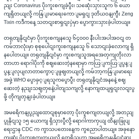
ညျး Coronavirus ပိုးကူးစကျခဲ့ပွီး၊ သဆေုံးသှားသူက ၆ ယော
ကျရှိတယျလို့ ကနြျးမာရေးကောျမရှငျ ဒုတိယဝနျကွီး Zeng
Tixin ကဒီကနေ့ သတငျးစာရှငျးပှဲမှာ ပွောကွားသှားခဲ့ပါတယျ။
တရုတျနိုငျငံမှာ ပိုးကူးစကျနသေူ ၆၄၀၀၀ နီးပါးအပါအဝငျ တ
ကမ်ဘာလုံးမှာ စုစုပေါငျးကူးစကျနသေူ ၆ သောငျးခှဲလောကျ ရှိ
နပေါတယျ။ တရုတျနိုငျငံမှာ ကူးစကျသူအရအေတှကျတိုးလာ
တာဟာ ရောဂါပိုးကို စဈဆေးတဲ့နရောမှာ ကယြျကယြျပွန့ျ
ပွန့ျလုပျလာတာကွောင့ျဖွဈတယျလို့ ကမ်ဘာ့ကနြျးမာရေး
အဖှဲ့ WHO ပွောခှင့ျရသူကပွောပွီး တရုတျနိုငျငံအနနေဲ့ စဈ
ဆေးတဲ့ နညျးသဈတှနေဲ့ပါတျသကျလို့ နောကျထပျရှငျးလငျးပွ
ဖို့ တိုကျတှနျးခဲ့ပါတယျ။
အမရေိကနျပွညျထောငျစုမှာတော့ ပိုးကူစကျတယျလို့ အတညျ
ပွုနိုငျသူ ၁၅ ယောကျ ရှိသှားပွီလို့ ရောဂါကာကှယျ ထိနျးခြုပျ
ရေးဌာန CDC က ကွာသပတေးနေ့က ကွညောပါတယျ။ အခုနော
ကျဆုံး ပိုးကူးစကျတယျလို့ တှေ့ရှိသူဟာ အမရေိကနျနိုငျငံခွား