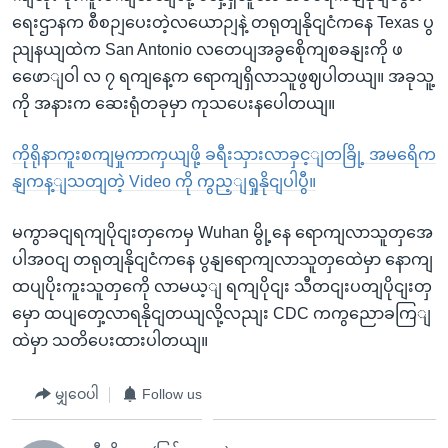
ရေးဌာနက စီစဉျပေးတဲ့လယောဉျနဲ့ တရုတျနိုငျငံကနေ Texas ပွ
ညျနယျထဲက San Antonio လတေပျအခွစေိုကျစခနျးကို ဖ
ဖေောျဝါ လ ၇ ရကျနေ့က ရောကျရှိလာသူဖွဈပါတယျ။ အခုသူ့
ကို အနားက ဆေးရုံတခုမှာ ကုသပေးနပေါတယျ။
ကိုရိုနာကူးစကျမှုကာကှယျဖို့ ခရီးသှားလာခှင့ျတခြို့ အမရေိက
နျကန့ျသတျတဲ့ Video ကို ကွည့ျရှုနိုငျပါပွီ။
မကွာခငျရကျပိုငျးတှကေမှ Wuhan မွို့နေ ရောကျလာသူတှအေ
ပါအဝငျ တရုတျနိုငျငံကနေ ပွနျရောကျလာသူတှထေဲမှာ နောကျ
ထပျပိုးကူးသူတှကေို လာမယ့ျ ရကျပိုငျး သီတငျးပတျပိုငျးတှ
မှော ထပျတှေ့လာရနိုငျတယျလို့လညျး CDC ကကွညောခကြျ
ထဲမှာ သတိပေးထားပါတယျ။
မျှဝေပါ
Follow us