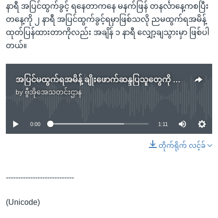
နာရီ အပြင်ထွက်ခွင့် ရနေတာကနေ မနက်ဖြန် တနင်္လာနေ့ကစပြီး
တနေ့ကို ၂ နာရီ အပြင်ထွက်ခွင့်ရမှာဖြစ်သလို ညမထွက်ရအမိန့်
ထုတ်ပြန်ထားတာကိုလည်း အချိန် ၁ နာရီ လျှော့ချသွားမှာ ဖြစ်ပါ
တယ်။
အပြင်မထွက်ရအမိန့် ချိုးဖောက်ဆန္ဒပြသူတွေကို သြစတြေးလျရဲ ဖမ်းဆီး
by
ဗွီအိုအေသတင်းဌာန
No media source currently available
0:00
1:11
တိုက်ရိုက် လင့်ခ်
----------------------------
(Unicode)