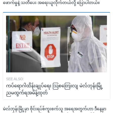
ဖောက်မှုနဲ့ သတိပေး အရေးယူလိုက်တယ်လို့ ပြောပါတယ်။
SEE ALSO:
ကပ်ရောဂါထိန်းချုပ်ရေး သြစတြေးလျ မဲလ်ဘုန်းမြို့
ညမထွက်ရအမိန့်ထုတ်
မဲလ်ဘုန်းမြို့မှာ ဗိုင်းရပ်စ်ကူးစက်သူ အရေအတွက်ဟာ ဒီနေ့မှာ