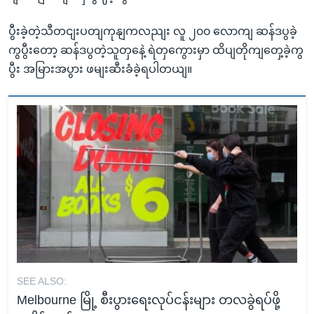
ပွီးခဲ့တဲ့သီတငျးပတျကုနျကလညျး လူ ၂၀၀ လောကျ ဆန်ဒပွခဲ့
ကွပွီးတော့ ဆန်ဒပွတဲ့သူတှနေဲ့ ရဲတှကွေားမှာ ထိပျတိုကျတှေ့ခဲ့ကွ
ပွီး အမြားအပွား ဖမျးဆီးခံခဲ့ရပါတယျ။
SEE ALSO:
Melbourne မြို့ စီးပွားရေးလုပ်ငန်းများ တလခွဲရပ်ဖို့