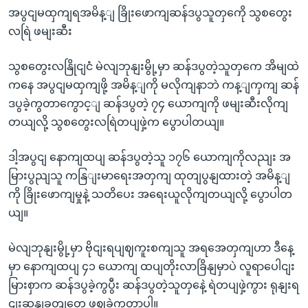
အပွငျမထှကျရအမိန့ျ ခြိုးဖောကျဆန်ဒပွသူတှကေို သွစတွေး
လရြဲ ဖမျးဆီး
သွစတွေးလနြိုငျငံ မဲလျဘုနျးမွို့မှာ ဆန်ဒပွတဲ့သူတှကေ အိမျထဲ
ကနေ အပွငျမထှကျဖို့ အမိန့ျကို မလိုကျနာဘဲ ကန့ျကှကျ ဆန်
ဒပွခဲ့ကွတာကွောင့ျ ဆန်ဒပွတဲ့ ၇၄ ယောကျကို ဖမျးဆီးလိုကျ
တယျလို့ သွစတွေးလရြဲတပျဖှဲ့က ပွောပါတယျ။
ဒါ့အပွငျ နောကျထပျ ဆန်ဒပွတဲ့သူ ၁၇၆ ယောကျကိုလညျး အ
မြားပွညျသူ ကနြျးမာရေးအတှကျ ထုတျပွနျထားတဲ့ အမိန့ျ
ကို ခြိုးဖောကျမှုနဲ့ သတိပေး အရေးယူလိုကျတယျလို့ ပွောပါတ
ယျ။
မဲလျဘုနျးမွို့မှာ ဗိုငျးရပျဈကူးစကျသူ အရအေတှကျဟာ ဒီနေ့
မှာ နောကျထပျ ၄၁ ယောကျ ထပျတိုးလာခြိနျမှာပဲ လူရာပေါငျး
မြားစှာက ဆန်ဒပွခဲ့ကွပွီး ဆန်ဒပွတဲ့သူတှနေဲ့ ရဲတပျဖှဲ့ကွား ရုနျးရ
ငျးဆနျခတျတှေ ဖွဈခဲ့ကွတာပါ။