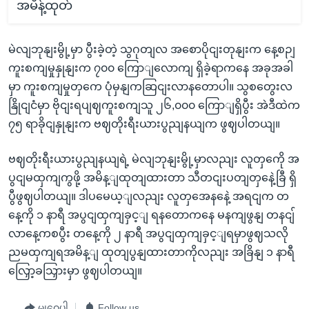
အမိန့်ထုတ်
မဲလျဘုနျးမွို့မှာ ပွီးခဲ့တဲ့ သွဂုတျလ အစောပိုငျးတုနျးက နေ့စဉျ
ကူးစကျမှုနှုနျးက ၇၀၀ ကြောျလောကျ ရှိခဲ့ရာကနေ အခုအခါ
မှာ ကူးစကျမှုတှကေ ပုံမှနျကဆြငျးလာနတောပါ။ သွစတွေးလ
နြိုငျငံမှာ ဗိုငျးရပျဈကူးစကျသူ ၂၆,၀၀၀ ကြောျရှိပွီး အဲဒီထဲက
၇၅ ရာခိုငျနှုနျးက ဗဈတိုးရီးယားပွညျနယျက ဖွဈပါတယျ။
ဗဈတိုးရီးယားပွညျနယျရဲ့ မဲလျဘုနျးမွို့မှာလညျး လူတှကေို အ
ပွငျမထှကျကွဖို့ အမိန့ျထုတျထားတာ သီတငျးပတျတှနေဲ့ခြီ ရှိ
ပွီဖွဈပါတယျ။ ဒါပမေယ့ျလညျး လူတှအေနနေဲ့ အရငျက တ
နေ့ကို ၁ နာရီ အပွငျထှကျခှင့ျ ရနတောကနေ မနကျဖွနျ တနငျ်
လာနေ့ကစပွီး တနေ့ကို ၂ နာရီ အပွငျထှကျခှင့ျရမှာဖွဈသလို
ညမထှကျရအမိန့ျ ထုတျပွနျထားတာကိုလညျး အခြိနျ ၁ နာရီ
လြှော့ခသြှားမှာ ဖွဈပါတယျ။
မျှဝေပါ
Follow us