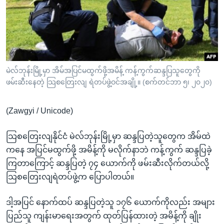
အ
သုတပဒေသာ အင်္ဂလိပ်စာ
ညွန်း
Learning English
စာမျက်နှာ
သို့
ဗွီအိုအေ လူမှုကွန်ယက်များ
ကျော်
ကြည့်
မဲလ်ဘုန်းမြို့မှာ အိမ်အပြင်မထွက်ဖို့အမိန့် ကန့်ကွက်ဆန္ဒပြသူတွေကို
ဖမ်းဆီးနေတဲ့ သြစတြေးလျ ရဲတပ်ဖွဲ့ဝင်အချို့။ (စက်တင်ဘာ ၅၊ ၂၀၂၀)
ရန်
ဘာသာစကားများ
ရှာဖွေ
(Zawgyi / Unicode)
ရန်
နေရာ
သြစတြေးလျနိုင်ငံ မဲလ်ဘုန်းမြို့မှာ ဆန္ဒပြတဲ့သူတွေက အိမ်ထဲ
သို့
ကနေ အပြင်မထွက်ဖို့ အမိန့်ကို မလိုက်နာဘဲ ကန့်ကွက် ဆန္ဒပြခဲ့
ကျော်
ကြတာကြောင့် ဆန္ဒပြတဲ့ ၇၄ ယောက်ကို ဖမ်းဆီးလိုက်တယ်လို့
ရန်
သြစတြေးလျရဲတပ်ဖွဲ့က ပြောပါတယ်။
ဒါ့အပြင် နောက်ထပ် ဆန္ဒပြတဲ့သူ ၁၇၆ ယောက်ကိုလည်း အများ
ပြည်သူ ကျန်းမာရေးအတွက် ထုတ်ပြန်ထားတဲ့ အမိန့်ကို ချိုး