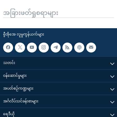
အခြားဖတ်ရှုစရာများ
ဗွီအိုအေ လူမှုကွန်ယက်များ
သတင်း
၀န်ဆောင်မှုများ
အပတ်စဉ်ကဏ္ဍများ
အင်္ဂလိပ်သင်ခန်းစာများ
ရေဒီယို