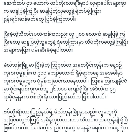
နောက်ထပ် ၄၁ ယောက် ထပ်တိုးလာချိန်မှာပဲ လူရာပေါင်းများစွာ
က ဆန္ဒပြခဲ့ကြပြီး ဆန္ဒပြတဲ့သူတွေနဲ့ ရဲတပ်ဖွဲ့ကြား
ရုန်းရင်းဆန်ခတ်တွေ ဖြစ်ခဲ့ကြတာပါ။
ပြီးခဲ့တဲ့သီတင်းပတ်ကုန်ကလည်း လူ ၂၀၀ လောက် ဆန္ဒပြခဲ့ကြ
ပြီးတော့ ဆန္ဒပြတဲ့သူတွေနဲ့ ရဲတွေကြားမှာ ထိပ်တိုက်တွေ့ခဲ့ကြပြီး
အများအပြား ဖမ်းဆီးခံခဲ့ရပါတယ်။
မဲလ်ဘုန်းမြို့မှာ ပြီးခဲ့တဲ့ သြဂုတ်လ အစောပိုင်းတုန်းက နေ့စဉ်
ကူးစက်မှုနှုန်းက ၇၀၀ ကျော်လောက် ရှိခဲ့ရာကနေ အခုအခါမှာ
ကူးစက်မှုတွေက ပုံမှန်ကျဆင်းလာနေတာပါ။ သြစတြေးလျနိုင်ငံ
မှာ ဗိုင်းရပ်စ်ကူးစက်သူ ၂၆,၀၀၀ ကျော်ရှိပြီး အဲဒီထဲက ၇၅
ရာခိုင်နှုန်းက ဗစ်တိုးရီးယားပြည်နယ်က ဖြစ်ပါတယ်။
ဗစ်တိုးရီးယားပြည်နယ်ရဲ့ မဲလ်ဘုန်းမြို့မှာလည်း လူတွေကို
အပြင်မထွက်ကြဖို့ အမိန့်ထုတ်ထားတာ သီတင်းပတ်တွေနဲ့ချီ ရှိပြီ
ဖြစ်ပါတယ်။ ဒါပေမယ့်လည်း လူတွေအနေနဲ့ အရင်က တနေ့ကို ၁