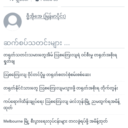
ဗွီအိုအေ (မြန်မာပိုင်း)
ဆက်စပ်သတင်းများ ...
တရုတ်သတင်းသမားတွေအိမ် သြစတြေးလျရဲ ဝင်စီးမှု တရုတ်အစိုးရ
ရှုတ်ချ
သြစတြေးလျ ဝိုင်တင်ပို့မှု တရုတ်စတင်စုံစမ်းစစ်ဆေး
တရုတ်နိုင်ငံသားတွေ သြစတြေးလျမသွားဖို့ တရုတ်အစိုးရ တိုက်တွန်း
ကပ်ရောဂါထိန်းချုပ်ရေး သြစတြေးလျ မဲလ်ဘုန်းမြို့ ညမထွက်ရအမိန့်
ထုတ်
Melbourne မြို့ စီးပွားရေးလုပ်ငန်းများ တလခွဲရပ်ဖို့ အမိန့်ထုတ်