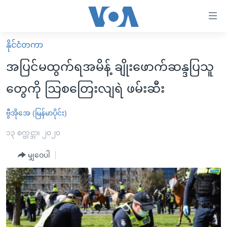
သုံး
ရ
လွယ်ကူ
နိုင်ငံတကာ
မူလစာမျက်နှာ
စေ
အပြင်မထွက်ရအမိန့် ချိုးဖောက်ဆန္ဒပြသူ
မြန်မာ
သည့်
တွေကို သြစတြေးလျရဲ ဖမ်းဆီး
ကမ္ဘာ့သတင်းများ
Link
ဗွီဒီယို
နိုင်ငံတကာ
ဗွီအိုအေ (မြန်မာပိုင်း)
များ
သတင်းလွတ်လပ်ခွင့်
အမေရိကန်
၁၃ စက္တင္ဘာ၊ ၂၀၂၀
ပင်မ
ရပ်ဝန်းတခု လမ်းတခု အလွန်
တရုတ်
အကြောင်းအရာ
မျှဝေပါ
သို့
အင်္ဂလိပ်စာလေ့လာမယ်
အစ္စရေး-ပါလက်စတိုင်း
ကျော်
အပတ်စဉ်ကဏ္ဍများ
အမေရိကန်သုံးအီဒီယံ
ကြည့်
ရေဒီယိုနှင့်ရုပ်သံ အချက်အလက်များ
မကြေးမုံရဲ့ အင်္ဂလိပ်စာ
ရေဒီယို
ရန်
ပင်မ
ရေဒီယို/တီဗွီအစီအစဉ်
ရုပ်ရှင်ထဲက အင်္ဂလိပ်စာ
တီဗွီ