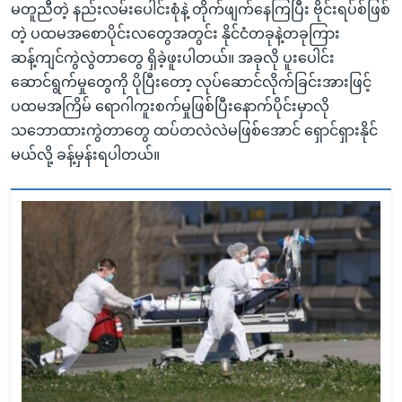
မတူညီတဲ့ နည်းလမ်းပေါင်းစုံနဲ့ တိုက်ဖျက်နေကြပြီး ဗိုင်းရပ်စ်ဖြစ်
တဲ့ ပထမအစောပိုင်းလတွေအတွင်း နိုင်ငံတခုနဲ့တခုကြား
ဆန့်ကျင်ကွဲလွဲတာတွေ ရှိခဲ့ဖူးပါတယ်။ အခုလို ပူးပေါင်း
ဆောင်ရွက်မှုတွေကို ပိုပြီးတော့ လုပ်ဆောင်လိုက်ခြင်းအားဖြင့်
ပထမအကြိမ် ရောဂါကူးစက်မှုဖြစ်ပြီးနောက်ပိုင်းမှာလို
သဘောထားကွဲတာတွေ ထပ်တလဲလဲမဖြစ်အောင် ရှောင်ရှားနိုင်
မယ်လို့ ခန့်မှန်းရပါတယ်။