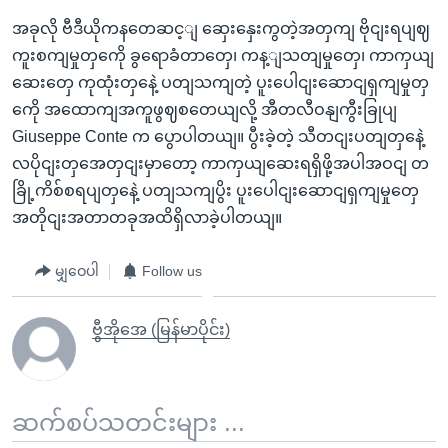
အခုလို ဗီဒီယိုကနတေဆင့ျ ဆှေးနှေးကွတဲ့အတှကျ ဗိုငျးရပျဈ
ကူးစကျမှုတှကေို ခွရောခံတာတှေ၊ ကန့ျသတျမှုတှေ၊ ကာကှယျ
ဆေးတှေ ကုထုံးတှနေဲ့ ပတျသကျတဲ့ ပူးပေါငျးဆောငျရှကျမှုတှ
ကေို အထောကျအကူဖွဈစတေယျလို့ အီတလီဝနျကွီးခြုပျ
Giuseppe Conte က ပွောပါတယျ။ ပွီးခဲ့တဲ့ သီတငျးပတျတှနေဲ့
လပိုငျးတှအေတှငျးမှာတော့ ကာကှယျဆေးရရှိဖို့အပါအဝငျ တ
ခြို့ကိစ်စရပျတှနေဲ့ ပတျသကျပွိး ပူးပေါငျးဆောငျရှကျမှုတှေ
အတိုငျးအတာတခုအထိရှိလာခဲ့ပါတယျ။
မျှဝေပါ
Follow us
ဗွီအိုအေ (မြန်မာပိုင်း)
ဆက်စပ်သတင်းများ ...