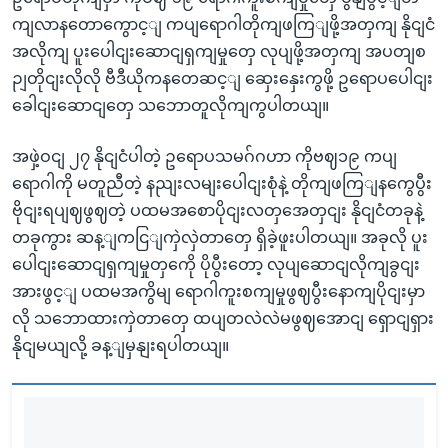
ကျလာနတောကွောင့ျ ကပျရောဂါတိုကျဖကြျဖို့အတှကျ နိုငျငံ
အလိုကျ ပူးပေါငျးဆောငျရှကျမှုတှေ လုပျဖို့အတှကျ အပတျစ
ဉျတိုငျးလိုလို ဗီဒီယိုကနတေဆင့ျ ဆှေးနှေးကွဖို့ ဥရောပပေါငျး
ခေါငျးဆောငျတှေ သဘောတူလိုကျကွပါတယျ။
အဖှဲ့ဝငျ ၂၇ နိုငျငံပါတဲ့ ဥရောပသမဂ်ဂဟာ ကိုဗဈ၁၉ ကပျ
ရောဂါကို မတူညီတဲ့ နညျးလမျးပေါငျးစုံနဲ့ တိုကျဖကြျနကွေပွီး
ဗိုငျးရပျဈဖွဈတဲ့ ပထမအစောပိုငျးလတှအေတှငျး နိုငျငံတခုနဲ့
တခုကွား ဆန့ျကငြျကှဲလှဲတာတှေ ရှိခဲ့ဖူးပါတယျ။ အခုလို ပူး
ပေါငျးဆောငျရှကျမှုတှကေို ပိုပွီးတော့ လုပျဆောငျလိုကျခွငျး
အားဖွင့ျ ပထမအကွိမျ ရောဂါကူးစကျမှုဖွဈပွီးနောကျပိုငျးမှာ
လို သဘောထားကှဲတာတှေ ထပျတလဲလဲမဖွဈအောငျ ရှောငျရှား
နိုငျမယျလို့ ခန့ျမှနျးရပါတယျ။