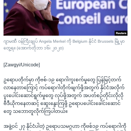
အ
သုတပဒေသာ အင်္ဂလိပ်စာ
ညွန်း
Learning English
စာမျက်နှာ
သို့
ဗွီအိုအေ လူမှုကွန်ယက်များ
ကျော်
ကြည့်
ဂျာမဏီ ဝန်ကြီးချုပ် Angela Merkel ကို Belgium နိုင်ငံ Brussels မြို့မှာ
တွေ့ရ။ (အောက်တိုဘာ ၁၆၊ ၂၀၂၀)
ရန်
ဘာသာစကားများ
ရှာဖွေ
[Zawgyi/Unicode]
ရန်
နေရာ
ဥရောပတိုက်မှာ ကိုဗစ်-၁၉ ရောဂါကူးစက်မှုတွေ ပြန်မြင့်တက်
သို့
လာနေတာကြောင့် ကပ်ရောဂါတိုက်ဖျက်ဖို့အတွက် နိုင်ငံအလိုက်
ကျော်
ပူးပေါင်းဆောင်ရွက်မှုတွေ လုပ်ဖို့အတွက် အပတ်စဉ်တိုင်းလိုလို
ရန်
ဗီဒီယိုကနေတဆင့် ဆွေးနွေးကြဖို့ ဥရောပပေါင်းခေါင်းဆောင်
တွေ သဘောတူလိုက်ကြပါတယ်။
အဖွဲ့ဝင် ၂၇ နိုင်ငံပါတဲ့ ဥရောပသမဂ္ဂဟာ ကိုဗစ်၁၉ ကပ်ရောဂါကို