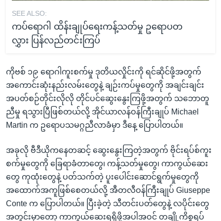
SEE ALSO:
ကပ်ရောဂါ ထိန်းချုပ်ရေးကန့်သတ်မှု ဥရောပတ
လွှား ပြန်လည်တင်းကြပ်
ကိုဗစ် ၁၉ ရောဂါကူးစက်မှု ဒုတိယလှိုင်းကို ရင်ဆိုင်ဖို့အတွက်
အကောင်းဆုံးနည်းလမ်းတွေနဲ့ ချဉ်းကပ်မှုတွေကို အချင်းချင်း
အပတ်စဉ်တိုင်းလိုလို တိုင်ပင်ဆွေးနွေးကြဖို့အတွက် သဘောတူ
ညီမှု ရသွားပြီဖြစ်တယ်လို့ အိုင်ယာလန်ဝန်ကြီးချုပ် Michael
Martin က ဥရောပသမဂ္ဂညီလာခံမှာ ဒီနေ့ ပြောပါတယ်။
အခုလို ဗီဒီယိုကနေတဆင့် ဆွေးနွေးကြတဲ့အတွက် ဗိုင်းရပ်စ်ကူး
စက်မှုတွေကို ခြေရာခံတာတွေ၊ ကန့်သတ်မှုတွေ၊ ကာကွယ်ဆေး
တွေ ကုထုံးတွေနဲ့ ပတ်သက်တဲ့ ပူးပေါင်းဆောင်ရွက်မှုတွေကို
အထောက်အကူဖြစ်စေတယ်လို့ အီတလီဝန်ကြီးချုပ် Giuseppe
Conte က ပြောပါတယ်။ ပြီးခဲ့တဲ့ သီတင်းပတ်တွေနဲ့ လပိုင်းတွေ
အတွင်းမှာတော့ ကာကွယ်ဆေးရရှိဖို့အပါအဝင် တချို့ကိစ္စရပ်