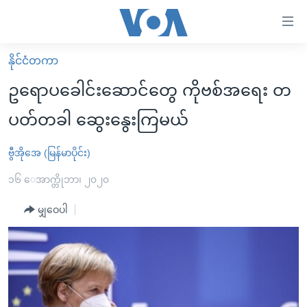
သုံး
ရ
လွယ်ကူ
နိုင်ငံတကာ
မူလစာမျက်နှာ
စေ
ဥရောပခေါင်းဆောင်တွေ ကိုဗစ်အရေး တ
မြန်မာ
သည့်
ပတ်တခါ ဆွေးနွေးကြမယ်
ကမ္ဘာ့သတင်းများ
Link
ဗွီဒီယို
နိုင်ငံတကာ
ဗွီအိုအေ (မြန်မာပိုင်း)
များ
သတင်းလွတ်လပ်ခွင့်
အမေရိကန်
၁၆ ေအာက္တိုဘာ၊ ၂၀၂၀
ပင်မ
ရပ်ဝန်းတခု လမ်းတခု အလွန်
တရုတ်
အကြောင်းအရာ
မျှဝေပါ
သို့
အင်္ဂလိပ်စာလေ့လာမယ်
အစ္စရေး-ပါလက်စတိုင်း
ကျော်
အပတ်စဉ်ကဏ္ဍများ
အမေရိကန်သုံးအီဒီယံ
ကြည့်
ရေဒီယိုနှင့်ရုပ်သံ အချက်အလက်များ
မကြေးမုံရဲ့ အင်္ဂလိပ်စာ
ရေဒီယို
ရန်
ပင်မ
ရေဒီယို/တီဗွီအစီအစဉ်
ရုပ်ရှင်ထဲက အင်္ဂလိပ်စာ
တီဗွီ