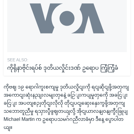
SEE ALSO:
ကိုရိုနာဗိုင်းရပ်စ် ဒုတိယလှိုင်းဒဏ် ဥရောပ ကြံ့ကြံ့ခံ
ကိုဗဈ ၁၉ ရောဂါကူးစကျမှု ဒုတိယလှိုငျးကို ရငျဆိုငျဖို့အတှကျ
အကောငျးဆုံးနညျးလမျးတှနေဲ့ ခဉြျးကပျမှုတှကေို အခငြျး
ခငြျး အပတျစဉျတိုငျးလိုလို တိုငျပငျဆှေးနှေးကွဖို့အတှကျ
သဘောတူညီမှု ရသှားပွီဖွဈတယျလို့ အိုငျယာလနျဝနျကွီးခြုပျ
Michael Martin က ဥရောပသမဂ်ဂညီလာခံမှာ ဒီနေ့ ပွောပါတ
ယျ။