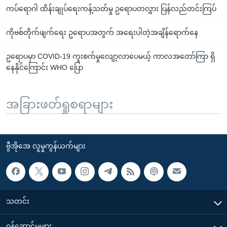
ကပ်ရောဂါ ထိန်းချုပ်ရေးကန့်သတ်မှု ဥရောပတလွှား ပြန်လည်တင်းကြပ်
ကိုဗစ်တိုက်ဖျက်ရေး ဥရောပအတွက် အရေးပါတဲ့အချိန်ရောက်နေ
ဥရောပမှာ COVID-19 ကူးစက်မှုလျော့လာပေမယ့် ကာလအတော်ကြာ ရှိ
နေနိုင်ကြောင်း WHO ပြော
အခြားဖတ်ရှုစရာများ
ဗွီအိုအေ လူမှုကွန်ယက်များ
သတင်း
၀န်ဆောင်မှုများ