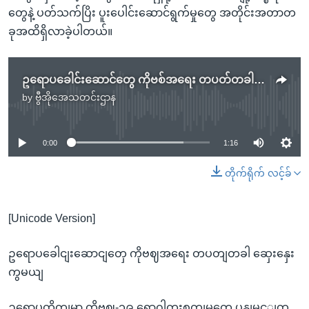
တွေနဲ့ ပတ်သက်ပြိး ပူးပေါင်းဆောင်ရွက်မှုတွေ အတိုင်းအတာတ
ခုအထိရှိလာခဲ့ပါတယ်။
ဥရောပခေါင်းဆောင်တွေ ကိုဗစ်အရေး တပတ်တခါ ဆွေးနွေးကြမယ်
by
ဗွီအိုအေသတင်းဌာန
No media source currently available
0:00
1:16
တိုက်ရိုက် လင့်ခ်
[Unicode Version]
ဥရောပခေါငျးဆောငျတှေ ကိုဗဈအရေး တပတျတခါ ဆှေးနှေး
ကွမယျ
ဥရောပတိုကျမှာ ကိုဗဈ-၁၉ ရောဂါကူးစကျမှုတှေ ပွနျမွင့ျတ