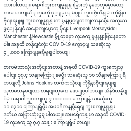
ထားပါတယျ။ ရောဂါကူးစကျမှုနှုနျးမြားတဲ့ နရောတှမှောတော့
စားသောကျဆိုငျတှကေို ဖှင့ျခှင့ျမပွုပါဘူး။ ဗွိတိနျမှာ ကိုရိုနာ
ဗိုငျးရပျဈ ကူးစကျမှုနှုနျးက ပွနျမွင့ျတကျလာနပွေီး အထူးသ
ဖွင့ျ နိုငျငံ အနောကျမွောကျပိုငျး Liverpool၊ Merseyside၊
Manchester နဲ့Newcastle မွို့တှမှော ကူးစကျမှုနှုနျးမြားနတော
ပါ။ အခုထိ တနိုငျငံလုံး COVID-19 ကွောင့ျ သဆေုံးသူ
၄၂,၀၀၀ ကြောျနပွေီဖွဈပါတယျ။
တကမ်ဘာလုံးအတိုငျးအတာနဲ့ အခုထိ COVID-19 ကူးစကျသူ
ပေါငျး ၃၇.၄ သနျးကြောျနပွေီး သဆေုံးသူ ၁၀ သိနျးကြောျရှိ
တယျလို့ Johns Hopkins တက်ကသိုလျ ကိုရိုနာဗိုငျးရပျဈ
သုတသေနစငျတာ စာရငျးတှကေ ဖောျပွပါတယျ။ အိန်ဒိယနိုငျ
ငံမှာ ရောဂါကူးစကျသူ ၇,၀၀၀,၀၀၀ ကြောျနဲ့ သဆေုံးသူ
၁၀,၈၃၀၀ ကြောျရှိပွီး အမရေိကနျပွီးရငျ ကူးစကျမှုနှုနျး
ဒုတိယ အမြားဆုံးဖွဈပါတယျ။ အမရေိကနျမှာ အခုထိ COVID-
19 ကူးစကျသူ ၇.၇ သနျး ကြောျရှိပါတယျ။