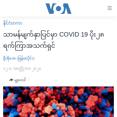
သုံး
ရ
လွယ်ကူ
နိုင်ငံတကာ
မူလစာမျက်နှာ
စေ
သာမန်မျက်နှာပြင်မှာ COVID 19 ပိုး၂၈
မြန်မာ
သည့်
ရက်ကြာအသက်ရှင်
ကမ္ဘာ့သတင်းများ
Link
ဗွီဒီယို
နိုင်ငံတကာ
ဗွီအိုအေ (မြန်မာပိုင်း)
များ
သတင်းလွတ်လပ်ခွင့်
အမေရိကန်
၁၂ ေအာက္တိုဘာ၊ ၂၀၂၀
ပင်မ
ရပ်ဝန်းတခု လမ်းတခု အလွန်
တရုတ်
အကြောင်းအရာ
မျှဝေပါ
သို့
အင်္ဂလိပ်စာလေ့လာမယ်
အစ္စရေး-ပါလက်စတိုင်း
ကျော်
အပတ်စဉ်ကဏ္ဍများ
အမေရိကန်သုံးအီဒီယံ
ကြည့်
ရေဒီယိုနှင့်ရုပ်သံ အချက်အလက်များ
မကြေးမုံရဲ့ အင်္ဂလိပ်စာ
ရေဒီယို
ရန်
ပင်မ
ရေဒီယို/တီဗွီအစီအစဉ်
ရုပ်ရှင်ထဲက အင်္ဂလိပ်စာ
တီဗွီ