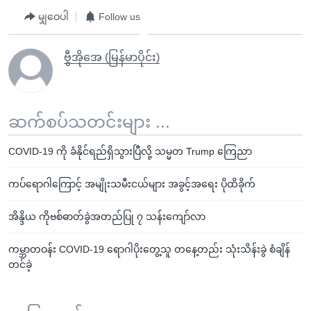
မျှဝေပါ
Follow us
ဗွီအိုအေ (မြန်မာပိုင်း)
ဆက်စပ်သတင်းများ ...
COVID-19 ကို ခံနိုင်ရည်ရှိသွားပြီလို့ သမ္မတ Trump ကြေညာ
ကပ်ရောဂါကြောင့် အမျိုးသမီးငယ်များ အခွင့်အရေး ပိုထိခိုက်
အိန္ဒိယ ကိုဗစ်ဓာတ်ခွဲအတည်ပြု ၇ သန်းကျော်လာ
ကမ္ဘာတဝန်း COVID-19 ရောဂါပိုးတွေ့သူ တနေ့တည်း သုံးသိန်းခွဲ စံချိန်
တင်ခဲ့