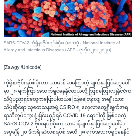
အ
သုတပဒေသာ အင်္ဂလိပ်စာ
ညွန်း
Learning English
စာမျက်နှာ
သို့
ဗွီအိုအေ လူမှုကွန်ယက်များ
ကျော်
ကြည့်
SARS-COV-2 ကိုရိုနာဗိုင်းရပ်စ်ပိုး။ (ဓာတ်ပုံ - National Institute of
Allergy and Infectious Diseases / AFP - ဇူလိုင် ၂၈၊ ၂၀၂၀)
ရန်
ဘာသာစကားများ
ရှာဖွေ
[Zawgyi/Unicode]
ရန်
နေရာ
ကိုရိုနာဗိုင်းရပ်စ်ပိုးဟာ သာမာန် မာကြောတဲ့ မျက်နှာပြင်တွေပေါ်
သို့
မှာ ၂၈ ရက်ကြာ အသက်ရှင်နေနိုင်တယ်လို့ သြစတြေးလျနိုင်ငံက
ကျော်
သိပ္ပံပညာရှင်တွေကပြောပါတယ်။ သြစတြေးလျ အမျိုးသား
ရန်
သိပ္ပံဆိုင်ရာ သုတေသနအဖွဲ့ CSIRO ရဲ့ လေ့လာတွေ့ရှိချက်အရ
ရာသီတုပ်ကွေးနဲ့ နှိုင်းယှဉ်ရင် COVID-19 ရောဂါကို ဖြစ်စေတဲ့
SARS-COV-2 ဗိုင်းရပ်စ်ပိုးက သာမာန်မျက်နှာပြင်တွေပေါ်မှာ
အပူချိန် ၂၀ ဒီကရီ ဆဲလ်စရပ်စ် အထိ ၂၈ ရက်အသက်ရှင်နေနိုင်