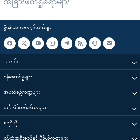
အခြားဖတ်ရှုစရာများ
ဗွီအိုအေ လူမှုကွန်ယက်များ
သတင်း
၀န်ဆောင်မှုများ
အပတ်စဉ်ကဏ္ဍများ
အင်္ဂလိပ်သင်ခန်းစာများ
ရေဒီယို
ရုပ်သံအစီအစဉ်နှင့် ဗွီဒီယိုကဏ္ဍများ