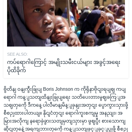
SEE ALSO:
ကပ်ရောဂါကြောင့် အမျိုးသမီးငယ်များ အခွင့်အရေး
ပိုထိခိုက်
ဗွိတိနျ ဝနျကွီးခြုပျ Boris Johnson က ကိုရိုနာဗိုငျးရပျဈ ကပျ
ရောဂါ ကန့ျသတျထိနျးခြုပျရေး သတိပေးတားမွဈခကြျအ
သဈတှကေို ဒီကနေ့ ပါလီမာနျမိန့ျခှနျးအတှငျး ပွောကွားသှားဖို့
စီစဉျထားပါတယျ။ နိုငျငံတှငျး ရောဂါကူးစကျမှု အနညျး၊ အ
မြားအလိုကျ နရောခှဲခွားသတျမှတျသှားမှာ ဖွဈပွီး စားသောကျ
ဆိုငျတှနေဲ့ အရကျဘားတှကေို ကန့ျသတျဖှင့ျခှင့ျပွုဖို့ စီစဉျ