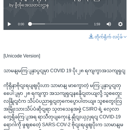
by
ဗွီအိုအေသတင်းဌာန
No media source currently available
0:00
1:59
တိုက်ရိုက် လင့်ခ်
[Unicode Version]
သာမနျမကြျနှာပွငျမှာ COVID 19 ပိုး၂၈ ရကျကွာအသကျရှငျ
ကိုရိုနာဗိုငျးရပျဈပိုးဟာ သာမာနျ မာကွောတဲ့ မကြျနှာပွငျတှ
ပေေါျမှာ ၂၈ ရကျကွာ အသကျရှငျနနေိုငျတယျလို့ သွစတွေး
လနြိုငျငံက သိပ်ပံပညာရှငျတှကေပွောပါတယျ။ သွစတွေးလြ
အမြိုးသားသိပ်ပံဆိုငျရာ သုတသေနအဖှဲ့ CSIRO ရဲ့ လေ့လာ
တှေ့ရှိခကြျအရ ရာသီတုပျကှေးနဲ့ နှိုငျးယှဉျရငျ COVID-19
ရောဂါကို ဖွဈစတေဲ့ SARS-COV-2 ဗိုငျးရပျဈပိုးက သာမာနျမ