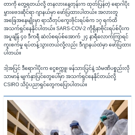
တာကို တွေ့ရတယ်လို့ တနလာၤနေ့တုန်းက ထုတ်ပြန်တဲ့ ရောဂါပိုး
မွှားဗေဒဆိုင်ရာ ဂျာနယ်မှာ ဖော်ပြထားပါတယ်။ အလားတူ
အခြေအနေမျိုးမှာ ရာသီတုပ်ကွေးဗိုင်းရပ်စ်က ၁၇ ရက်ထိ
အသက်ရှင်နေနိုင်ပါတယ်။ SARS-COV-2 ကိုရိုနာဗိုင်းရပ်စ်ပိုးက
အပူချိန် ၄၀ ဒီကရီ ဆဲလ်စရပ်စ်အောက် ၂၄ နာရီလောက်ကြာရင်
ကူးစက်မှု ရပ်တန့်သွားတယ်လို့လည်း ဒီဂျာနယ်ထဲမှာ ဖော်ပြထား
ပါတယ်။
ဒါ့အပြင် ဒီရောဂါပိုးက ငွေစက္ကူ၊ ဖန်သားပြင်နဲ့ သံမဏိပစ္စည်းလို
သာမာန် မျက်နှာပြင်တွေပေါ်မှာ အသက်ရှင်နေနိုင်တယ်လို့
CSIRO သိပ္ပံပညာရှင်တွေကပြောပါတယ်။