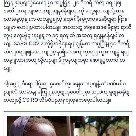
ကြျနှာပွငျတှပေေါျမှာ အပူခြိနျ ၂၀ ဒီကရီ ဆဲလျစရပျဈ
အထိ ၂၈ ရကျအသကျရှငျနနေိုငျတာကို တှေ့ရတယျလို့ တန
လာၤနေ့တုနျးက ထုတျပွနျတဲ့ ရောဂါပိုးမှှားဗဒေဆိုငျရာ ဂြာန
ယျမှာ ဖောျပွထားပါတယျ။ အလားတူ အခွအေနမြေိုးမှာ ရာသီ
တုပျကှေးဗိုငျးရပျဈက ၁၇ ရကျထိ အသကျရှငျနနေိုငျပါတ
ယျ။ SARS-COV-2 ကိုရိုနာဗိုငျးရပျဈပိုးက အပူခြိနျ ၄၀ ဒီကရီ
ဆဲလျစရပျဈအောကျ ၂၄ နာရီလောကျကွာရငျ ကူးစကျမှု ရပျ
တန့ျသှားတယျလို့လညျး ဒီဂြာနယျထဲမှာ ဖောျပွထားပါတ
ယျ။
ဒါ့အပွငျ ဒီရောဂါပိုးက ငှစေက်ကူ၊ ဖနျသားပွငျနဲ့ သံမဏိပစ်စ
ညျးလို သာမာနျ မကြျနှာပွငျတှပေေါျမှာ အသကျရှငျနနေိုငျ
တယျလို့ CSIRO သိပ်ပံပညာရှငျတှကေပွောပါတယျ။