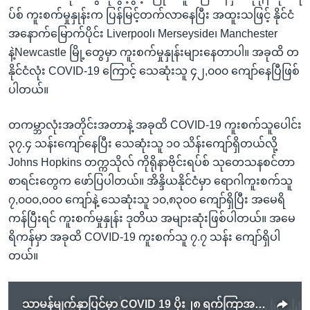
ပ်စ် ကူးစက်မှုနှုန်းက ပြန်မြင့်တက်လာနေပြီး အထူးသဖြင့် နိုင်ငံ
အနောက်မြောက်ပိုင်း Liverpool၊ Merseyside၊ Manchester
နဲ့Newcastle မြို့တွေမှာ ကူးစက်မှုနှုန်းများနေတာပါ။ အခုထိ တ
နိုင်ငံလုံး COVID-19 ကြောင့် သေဆုံးသူ ၄၂,၀၀၀ ကျော်နေပြီဖြစ်
ပါတယ်။
တကမ္ဘာလုံးအတိုင်းအတာနဲ့ အခုထိ COVID-19 ကူးစက်သူပေါင်း
၃၇.၄ သန်းကျော်နေပြီး သေဆုံးသူ ၁၀ သိန်းကျော်ရှိတယ်လို့
Johns Hopkins တက္ကသိုလ် ကိုရိုနာဗိုင်းရပ်စ် သုတေသနစင်တာ
စာရင်းတွေက ဖော်ပြပါတယ်။ အိန္ဒိယနိုင်ငံမှာ ရောဂါကူးစက်သူ
၇,၀၀၀,၀၀၀ ကျော်နဲ့ သေဆုံးသူ ၁၀,၈၃၀၀ ကျော်ရှိပြီး အမေရိ
ကန်ပြီးရင် ကူးစက်မှုနှုန်း ဒုတိယ အများဆုံးဖြစ်ပါတယ်။ အမေ
ရိကန်မှာ အခုထိ COVID-19 ကူးစက်သူ ၇.၇ သန်း ကျော်ရှိပါ
တယ်။
သာမန်မျက်နှာပြင်မှာ COVID 19 ပိုး၂၈ ရက်ကြာအသက်ရှင်