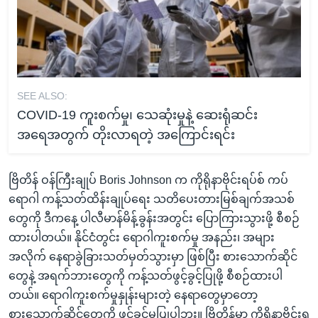
SEE ALSO:
COVID-19 ကူးစက်မှု၊ သေဆုံးမှုနဲ့ ဆေးရုံဆင်း
အရေအတွက် တိုးလာရတဲ့ အကြောင်းရင်း
ဗြိတိန် ဝန်ကြီးချုပ် Boris Johnson က ကိုရိုနာဗိုင်းရပ်စ် ကပ်
ရောဂါ ကန့်သတ်ထိန်းချုပ်ရေး သတိပေးတားမြစ်ချက်အသစ်
တွေကို ဒီကနေ့ ပါလီမာန်မိန့်ခွန်းအတွင်း ပြောကြားသွားဖို့ စီစဉ်
ထားပါတယ်။ နိုင်ငံတွင်း ရောဂါကူးစက်မှု အနည်း၊ အများ
အလိုက် နေရာခွဲခြားသတ်မှတ်သွားမှာ ဖြစ်ပြီး စားသောက်ဆိုင်
တွေနဲ့ အရက်ဘားတွေကို ကန့်သတ်ဖွင့်ခွင့်ပြုဖို့ စီစဉ်ထားပါ
တယ်။ ရောဂါကူးစက်မှုနှုန်းများတဲ့ နေရာတွေမှာတော့
စားသောက်ဆိုင်တွေကို ဖွင့်ခွင့်မပြုပါဘူး။ ဗြိတိန်မှာ ကိုရိုနာဗိုင်းရ