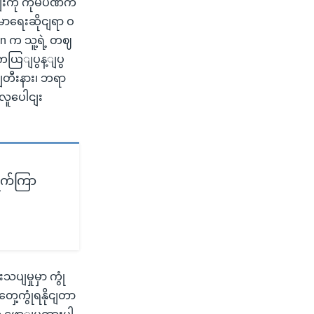
ျးကို ကုမ်ပဏီက
မာရေးဆိုငျရာ ဝ
n က သူ့ရဲ့ တဈ
ျကယြျပွန့ျပွ
ျတီးနား၊ ဘရာ
လူပေါငျး
 ရက်ကြာ
ပျမှုမှာ ကွုံ
ှေ့ကွုံရနိုငျတာ