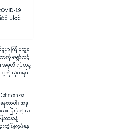
 COVID-19
င်ငံ ပါဝင်
ှုမှာ ကြုံတွေ့ရ
တာကို မျှော်လင့်
အခုလို ရပ်တန့်
ေကို လုံးဝရပ်
& Johnson က
ှိနေတာပါ။ အခု
။ ပြီးခဲ့တဲ့ လ
ပြဿနာနဲ့
ူးတွဲပြုလုပ်နေ