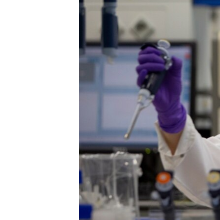
သုတပဒေသာ အင်္ဂလိပ်စာ
အ
ညွန်း
စာမျက်နှာ
သို့
ကျော်
ကြည့်
ရန်
ရှာဖွေ
ရန်
နေရာ
သို့
ကျော်
ရန်