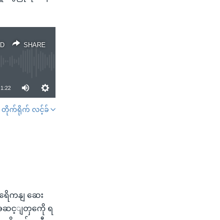
D
SHARE
1:22
တိုက်ရိုက် လင့်ခ်
SHARE
မရေိကနျ ဆေး
းအဆင့ျတှကေို ရ