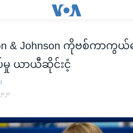
on & Johnson ကိုဗစ်ကာကွယ
မှု ယာယီဆိုင်းငံ့
း)
 ၂၀၂၀