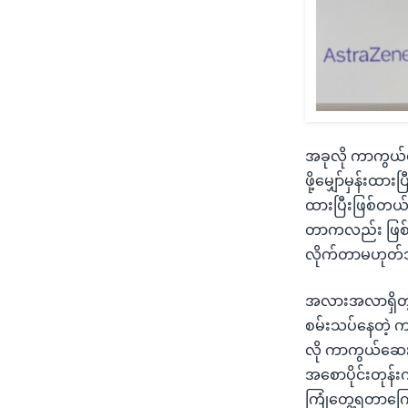
အခုလို ကာကွယ်ဆေ
ဖို့မျှော်မှန်းထ
ထားပြီးဖြစ်တယ်
တာကလည်း ဖြစ်စဉ
လိုက်တာမဟုတ်ဘ
အလားအလာရှိတဲ့
စမ်းသပ်နေတဲ့ က
လို ကာကွယ်ဆေး 
အစောပိုင်းတုန်
ကြုံတွေ့ရတာကြော