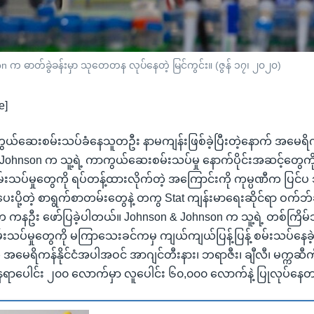
က ဓာတ်ခွဲခန်းမှာ သုတေတန လုပ်နေတဲ့ မြင်ကွင်း။ (ဇွန် ၁၇၊ ၂၀၂၀)
e]
ယ်ဆေးစမ်းသပ်ခံနေသူတဦး နာမကျန်းဖြစ်ခဲ့ပြီးတဲ့နောက် အမေရိ
Johnson က သူ့ရဲ့ ကာကွယ်ဆေးစမ်းသပ်မှု နောက်ပိုင်းအဆင့်တွေကို
်းသပ်မှုတွေကို ရပ်တန့်ထားလိုက်တဲ့ အကြောင်းကို ကုမ္ပဏီက ပြင
ေးပို့တဲ့ စာရွက်စာတမ်းတွေနဲ့ တကွ Stat ကျန်းမာရေးဆိုင်ရာ ဝက်ဘ
က ကနဦး ဖော်ပြခဲ့ပါတယ်။ Johnson & Johnson က သူ့ရဲ့ တစ်ကြိမ်သာထို
ပ်မှုတွေကို မကြာသေးခင်ကမှ ကျယ်ကျယ်ပြန့်ပြန့် စမ်းသပ်နေခဲ့
ု အမေရိကန်နိုင်ငံအပါအဝင် အာဂျင်တီးနား၊ ဘရာဇီး၊ ချီလီ၊ မက္ကဆီက
ေရာပေါင်း ၂၀၀ လောက်မှာ လူပေါင်း ၆၀,၀၀၀ လောက်နဲ့ ပြုလုပ်နေ