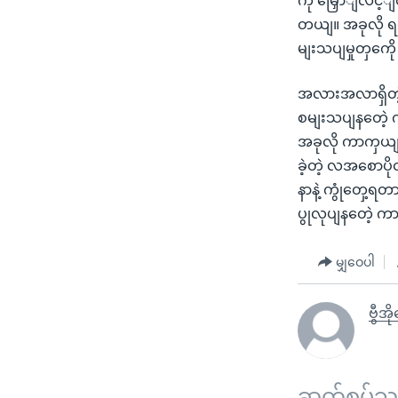
ကို မြှောျလင့
တယျ။ အခုလို 
မျးသပျမှုတှကေိ
အလားအလာရှိတဲ့
စမျးသပျနတေဲ့ 
အခုလို ကာကှယျ
ခဲ့တဲ့ လအစောပိ
နာနဲ့ ကွုံတှေ့
ပွုလုပျနတေဲ့ 
မျှဝေပါ
ဗွီအိ
ဆက်စပ်သတင