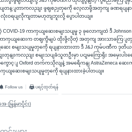
ျထားပွီးဖွဈတယျလို့ J&J ကုမ်ပဏီက ထုတျပွနျတဲ့ ကွညောခကြျမှ
ရပျတန့ျတာကလညျး ဖွဈစဉျတှကေို လေ့လာဖို့အတှကျ ခဏရပျနား
ု လုံးဝရပျလိုကျတာမဟုတျဘူးလို့ ပွောပါတယျ။
 COVID-19 ကာကှယျဆေးစမျးသပျမှု ၃ ခုလောကျထဲ ဒီ Johnson
ကာကှယျဆေးက တဈကွိမျပဲ ထိုးဖို့လိုတဲ့ အတှကျ အားသာခကြျတှပ
ဆေး စမျးသပျမှုတှကေို ရပျနားထားတာ ဒီ J&J ကုမ်ပဏီက ဒုတိယဖ
ုငျးတုနျးကလညျး စမျးသပျခံသူတဦးမှာ ပငျမကြောရိုး အမှေးပါးရော
ရတာကွောင့ျ Oxford တက်ကသိုလျနဲ့ အမရေိကနျ AstraZeneca ဆေးကုမ်
ကာကှယျဆေးစမျးသပျမှုတှကေို ရပျနားထားခဲ့ပါတယျ။
Follow us
ပရင့်ထုတ်ရန်
ုအေ (မြန်မာပိုင်း)
်းများ ...