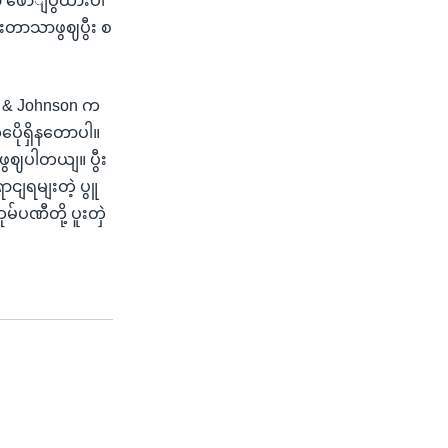
ာ ဖောျပွထားပါ
တာသာဖွဈပွီး စ
 & Johnson က
ေိုရှိနတောပါ။
ွဈပါတယျ။ ပွီး
ငျရမျးတဲ့ ပွူ
ပဏီတို့ ပူးတှဲ