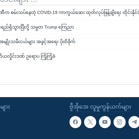
ဏီက စမ်းသပ်နေတဲ့ COVID-19 ကာကွယ်ဆေး ထုတ်လုပ်ဖြန့်ချိရေး ထိုင်းနိုင်င
ုင်ရည်ရှိသွားပြီလို့ သမ္မတ Trump ကြေညာ
မျိုးသမီးငယ်များ အခွင့်အရေး ပိုထိခိုက်
ဒုတိယလှိုင်းဒဏ် ဥရောပ ကြံ့ကြံ့ခံ
ုများ
ဗွီအိုအေ လူမှုကွန်ယက်များ