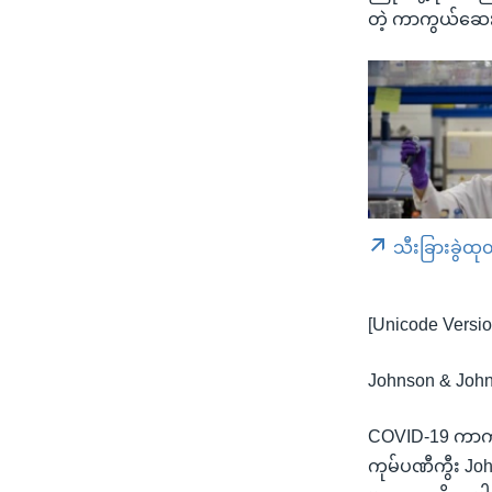
တဲ့ ကာကွယ်ဆေးစ
သီးခြားခွဲထု
[Unicode Versio
Johnson & Joh
COVID-19 ကာက
ကုမ်ပဏီကွီး Jo