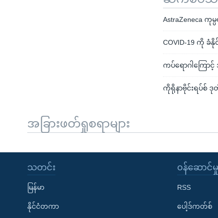
AstraZeneca ကုမ္ပ
COVID-19 ကို ခံနိ
ကပ်ရောဂါကြောင့် အ
ကိုရိုနာဗိုင်းရပ်စ် 
အခြားဖတ်ရှုစရာများ
သတင်း
၀န်ဆောင်မှ
မြန်မာ
RSS
နိုင်ငံတကာ
ပေါ့ဒ်ကတ်စ်