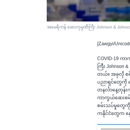
အမေရိကန် ဆေးကုမ္ပဏီကြီး Johnson & Johnson 
[Zawgyi/Unicod
COVID-19 ကာကွ
ကြီး Johnson & 
တယ်။ အခုလို စမ
ပညာရှင်တွေကို ပ
တနင်္လာနေ့တုန်း
ကာကွယ်ဆေးစမ်းသ
စမ်းသပ်မှုတွေကိ
ကနိုင်ငံတွေက န