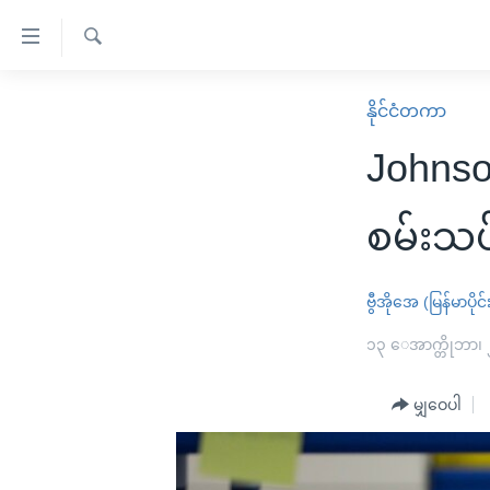
သုံး
ရ
ရှာဖွေ
လွယ်ကူ
မူလစာမျက်နှာ
နိုင်ငံတကာ
ရ
စေ
မြန်မာ
လာ
Johns
သည့်
ဒ်
ကမ္ဘာ့သတင်းများ
Link
ဗွီဒီယို
နိုင်ငံတကာ
စမ်းသပ်
များ
သတင်းလွတ်လပ်ခွင့်
အမေရိကန်
ပင်မ
ရပ်ဝန်းတခု လမ်းတခု အလွန်
တရုတ်
ဗွီအိုအေ (မြန်မာပိုင်
အကြောင်းအရာ
အင်္ဂလိပ်စာလေ့လာမယ်
အစ္စရေး-ပါလက်စတိုင်း
၁၃ ေအာက္တိုဘာ၊
သို့
အပတ်စဉ်ကဏ္ဍများ
အမေရိကန်သုံးအီဒီယံ
ကျော်
မျှဝေပါ
ကြည့်
ရေဒီယိုနှင့်ရုပ်သံ အချက်အလက်များ
မကြေးမုံရဲ့ အင်္ဂလိပ်စာ
ရေဒီယို
ရန်
ရေဒီယို/တီဗွီအစီအစဉ်
ရုပ်ရှင်ထဲက အင်္ဂလိပ်စာ
တီဗွီ
ပင်မ