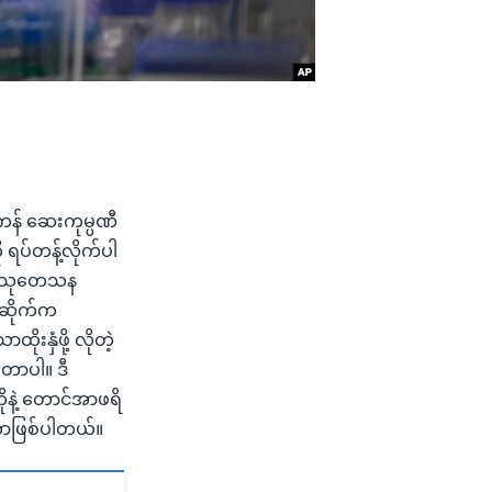
ကန် ဆေးကုမ္ပဏီ
 ရပ်တန့်လိုက်ပါ
်ပ သုတေသန
်ဆိုက်က
းနှံဖို့ လိုတဲ့
တာပါ။ ဒီ
ိုနဲ့ တောင်အာဖရိ
တာဖြစ်ပါတယ်။