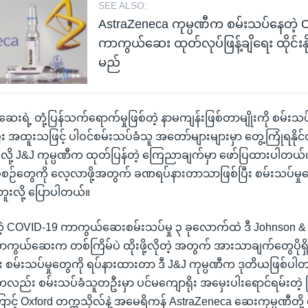
SEE ALSO:
AstraZeneca ကုမ္ပဏီက စမ်းသပ်နေတဲ့
ကာကွယ်ဆေး ထုတ်လုပ်ဖြန့်ချိရေး ထိုင်းနို
မည်
းရဲ့ တုံ့ပြန်သက်ရောက်မှုဖြစ်တဲ့ နာမကျန်းဖြစ်တာမျိုးကို စမ်းသပ်မ
ားပြီး အထူးသဖြင့် ပါဝင်စမ်းသပ်ခံသူ အတော်များများမှာ တွေ့ကြုံရနိုင်
လို့ J&J ကုမ္ပဏီက ထုတ်ပြန်တဲ့ ကြေညာချက်မှာ ဖော်ပြထားပါတယ်။ 
်တွေကို လေ့လာဖို့အတွက် ခဏရပ်နားတာသာဖြစ်ပြီး စမ်းသပ်မှုတွ
ူးလို့ ပြောပါတယ်။
 COVID-19 ကာကွယ်ဆေးစမ်းသပ်မှု ၃ ခုလောက်ထဲ ဒီ Johnson 
ာကွယ်ဆေးက တစ်ကြိမ်ပဲ ထိုးဖို့လိုတဲ့ အတွက် အားသာချက်တွေပိုရ
စမ်းသပ်မှုတွေကို ရပ်နားထားတာ ဒီ J&J ကုမ္ပဏီက ဒုတိယဖြစ်ပါတယ်
းကလည်း စမ်းသပ်ခံသူတဦးမှာ ပင်မကျောရိုး အမှေးပါးရောင်ရမ်းတဲ့ 
င့် Oxford တက္ကသိုလ်နဲ့ အမေရိကန် AstraZeneca ဆေးကုမ္ပဏီတို့ ပ