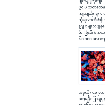
ပျတန့ျလိုကျပါ
ပွငျပ သုတသေနပည
ကျဘျဆိုကျက တန
ကွိမျသာထိုးနှံ
န့ျ စမျးသပျနခ
ဇီး၊ ခြီလီ၊ မက
၆၀,၀၀၀ လောကျန
အခုလို ကာကှယျဆ
တှေ့ရဖို့မြှောျ