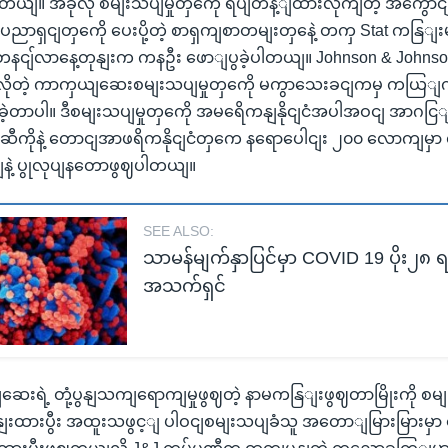
တယျ။ အခုလို စမျးသပျမှုတှကေို ရပျတန့ျထားလိုကျတဲ့ အကွောင
ာရှငျတှကေို ပေးပို့တဲ့ စာရှကျစာတမျးတှနေဲ့ တကှ Stat ကနြျး
ငျ်လာနေ့တုနျးက ကနဦး ဖောျပွခဲ့ပါတယျ။ Johnson & Johnso
ဖို့ လိုတဲ့ ကာကှယျဆေးစမျးသပျမှုတှကေို မကွာသေးခငျကမှ ကယြ
ေဲ့တာပါ။ ဒီစမျးသပျမှုတှကေို အမရေိကနျနိုငျငံအပါအဝငျ အာဂငြ
်ကဆီကိုနဲ့ တောငျအာဖရိကနိုငျငံတှကေ နရောပေါငျး ၂၀၀ လောကျမှာ 
ဲ့ ပွုလုပျနတောဖွဈပါတယျ။
SEE ALSO:
သာမန်မျက်နှာပြင်မှာ COVID 19 ပိုး၂၈
အသက်ရှင်
ေးရဲ့ တုံ့ပွနျသကျရောကျမှုဖွဈတဲ့ နာမကနြျးဖွဈတာမြိုးကို စမျးသ
မှနျးထားပွီး အထူးသဖွင့ျ ပါဝငျစမျးသပျခံသူ အတောျမြားမြားမှာ တ