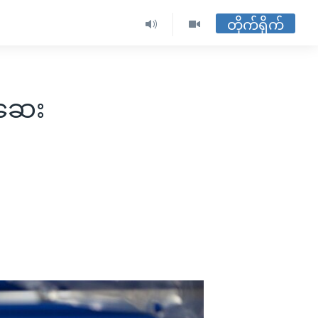
တိုက်ရိုက်
်ဆေး