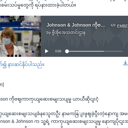
မ်းသပ်မှုတွေကို ရပ်နားထားခဲ့ပါတယ်။
Johnson & Johnson ကိုဗစ်ကာကွယ်ဆေးစမ်းသပ်မှု ယာယီဆိုင်းငံ့
EMBE
by
ဗွီအိုအေသတင်းဌာန
No media source currently available
0:00
တ်၍ နားဆင်နိုင်ပါသည်။
EMBED
n]
nson ကိုဗဈကာကှယျဆေးစမျးသပျမှု ယာယီဆိုငျးငံ့
ှယျဆေးစမျးသပျခံနသေူတဦး နာမကနြျးဖွဈခဲ့ပွီးတဲ့နောကျ အ
hnson & Johnson က သူ့ရဲ့ ကာကှယျဆေးစမျးသပျမှု နောကျပိုငျ