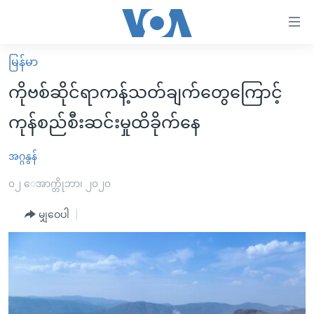
သုံး
ရ
လွယ်ကူ
မြန်မာ
မူလစာမျက်နှာ
စေ
ကိုဗစ်ဆိုင်ရာကန့်သတ်ချက်တွေကြောင့်
မြန်မာ
သည့်
ကုန်စည်စီးဆင်းမှုထိခိုက်နေ
ကမ္ဘာ့သတင်းများ
Link
ဗွီဒီယို
နိုင်ငံတကာ
အဂ္ဂနွန်
များ
သတင်းလွတ်လပ်ခွင့်
အမေရိကန်
၀၂ ေအာက္တိုဘာ၊ ၂၀၂၀
ပင်မ
ရပ်ဝန်းတခု လမ်းတခု အလွန်
တရုတ်
အကြောင်းအရာ
မျှဝေပါ
သို့
အင်္ဂလိပ်စာလေ့လာမယ်
အစ္စရေး-ပါလက်စတိုင်း
ကျော်
အပတ်စဉ်ကဏ္ဍများ
အမေရိကန်သုံးအီဒီယံ
ကြည့်
ရေဒီယိုနှင့်ရုပ်သံ အချက်အလက်များ
မကြေးမုံရဲ့ အင်္ဂလိပ်စာ
ရေဒီယို
ရန်
ပင်မ
ရေဒီယို/တီဗွီအစီအစဉ်
ရုပ်ရှင်ထဲက အင်္ဂလိပ်စာ
တီဗွီ