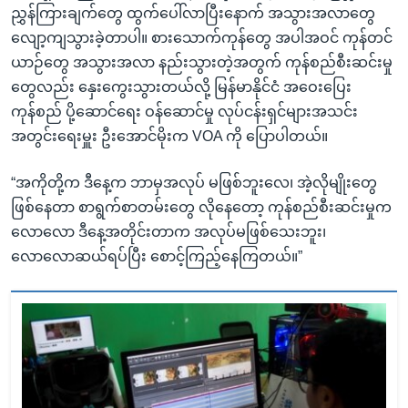
ညွှန်ကြားချက်တွေ ထွက်ပေါ်လာပြီးနောက် အသွားအလာတွေ
လျော့ကျသွားခဲ့တာပါ။ စားသောက်ကုန်တွေ အပါအဝင် ကုန်တင်
ယာဉ်တွေ အသွားအလာ နည်းသွားတဲ့အတွက် ကုန်စည်စီးဆင်းမှု
တွေလည်း နှေးကွေးသွားတယ်လို့ မြန်မာနိုင်ငံ အဝေးပြေး
ကုန်စည် ပို့ဆောင်ရေး ဝန်ဆောင်မှု လုပ်ငန်းရှင်များအသင်း
အတွင်းရေးမှူး ဦးအောင်မိုးက VOA ကို ပြောပါတယ်။
“အကိုတို့က ဒီနေ့က ဘာမှအလုပ် မဖြစ်ဘူးလေ၊ အဲ့လိုမျိုးတွေ
ဖြစ်နေတာ စာရွက်စာတမ်းတွေ လိုနေတော့ ကုန်စည်စီးဆင်းမှုက
လောလော ဒီနေ့အတိုင်းတာက အလုပ်မဖြစ်သေးဘူး၊
လောလောဆယ်ရပ်ပြီး စောင့်ကြည့်နေကြတယ်။”