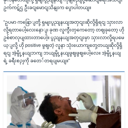
ဥက်ကဋ်ဌ ဦးခငျမောငျသိနျးက ပွောပါတယျ။
“ဥပမာ ကနြောျတို့ ရှမျးပွညျနယျအတှငျးဆိုလို့ရှိရငျ သှားလာ
လို့ရတာပေါ့လေးနောျ၊ ခုဏ လူကွီးတှကေတော့ တဈခုတော့ ဟို
ဥစ်စာလုပျထားတာပေါ့။ ပွညျနယျအတှငျးမှာ သှားလာလို့ရပမေ
ယ့ျလို့ ဟို positive ဖွဈတဲ့ လူနာ သုံးယောကျတှေ့တယျဆိုလို့ရှိ
ရငျ အဲ့မွို့နယျဘကျ ဘယျမွို့နယျဖွဈဖွဈပေါ့လေ။ အဲ့မွို့နယျ
ရဲ့ ခရီးစဉျကို ခတေ်တရပျမယျ။”