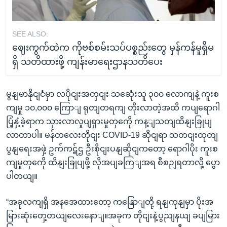
SEE ALSO:
ဈေးကွက်ထဲက ကိုဗစ်စမ်းသပ်ပစ္စည်းတွေ မှန်ကန်မှုရှိမ
ရှိ သတိထားဖို့ ကျန်းမာရေးဌာနသတိပေး
မွနျမာနိုငျငံမှာ လပိုငျးအတှငျး သဆေုံးသူ ၃၀၀ လောကျနဲ့ ကူးစ
ကျမှု ၁၀,၀၀၀ ကြောျ ရုတျတရကျ တိုးလာတဲ့အထိ ကပျရောဂါ
ပြံ့နှံ့ခဲ့ရာက သှားလာလှုပျရှားမှုတှကေို ကန့ျသတျထိနျးခြုပျ
လာတာပါ။ မန်တလေးတိုငျး COVID-19 ဆိုငျရာ သတငျးထုတျ
ပွနျရေးအဖှဲ့ ဥက်ကဋ်ဌ ဦးစိုငျးပနျဆိုငျကတော့ ရောဂါပိုး ကူးစ
ကျမှုတှကေို ထိနျးခြုပျဖို့ လိုအပျခကြျအရ စီစဉျရတာလို့ ပွော
ပါတယျ။
“အခုလကျရှိ အနအေထားတော့ ကနြောျတို့ ရနျကုနျမှာ ပိုးအ
မြားဆုံးတှေ့တယျလေးနောျ။အခုက တိုငျးနဲ့ပွညျနယျ ခပျမြား