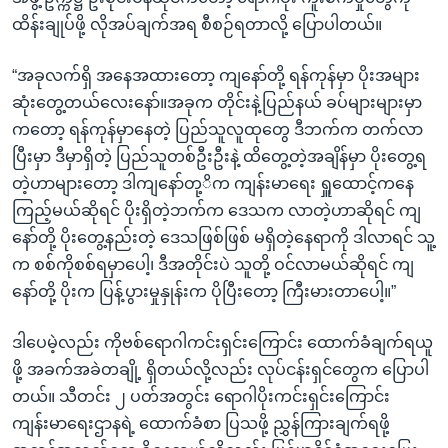
ထိန်းချုပ်ဖို့ လိုအပ်ချက်အရ စီစဉ်ရတာလို့ ပြောပါတယ်။
“အခုလက်ရှိ အနေအထားတော့ ကျနော်တို့ ရန်ကုန်မှာ ပိုးအများ
ဆုံးတွေ့တယ်လေးနော်။အခုက တိုင်းနဲ့ပြည်နယ် ခပ်များများမှာ
ကတော့ ရန်ကုန်မှာနေတဲ့ ပြည်သူလူထုတွေ ဒီဘက်က တက်လာ
ပြီးမှာ ဒီမှာရှိတဲ့ ပြည်သူတစ်ဦးဦးနဲ့ ထိတွေ့တဲ့အချိန်မှာ ပိုးတွေ့ရ
တဲ့ဟာများတော့ ဒါကျနော်တု့ိက ကျန်းမာရေး ရှူထောင့်ကနေ
ကြည့်မယ်ဆိုရင် ပိုးရှိတဲ့ဘက်က ဒေသက လာတဲ့ဟာဆိုရင် ကျ
နော်တို့ ပိုးတွေ့နည်းတဲ့ ဒေသဖြစ်ဖြစ် မရှိတဲ့နေရာကို ဒါလာရင် သူ့
က စစ်ကိုစစ်ရမှာပေါ့၊ ဒီအတိုင်းပဲ သူတို့ ဝင်လာမယ်ဆိုရင် ကျ
နော်တို့ ပိုးက ပြန့်ပွားမှုနှုန်းက ပိုပြီးတော့ ကြီးမားတာပေါ့။”
ဒါပေမဲ့လည်း ကိုဗစ်ရောဂါကင်းရှင်းကြောင်း ထောက်ခံချက်ရယူ
ဖို့ အခက်အခဲတချို့ ရှိတယ်လို့လည်း လုပ်ငန်းရှင်တွေက ပြောပါ
တယ်။ သီတင်း ၂ ပတ်အတွင်း ရောဂါပိုးကင်းရှင်းကြောင်း
ကျန်းမာရေးဌာနရဲ့ ထောက်ခံစာ ပြသဖို့ ညွှန်ကြားချက်ရဖို့