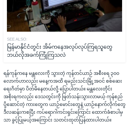
SEE ALSO:
မြန်မာနိုင်ငံတွင်း အိမ်ကနေအလုပ်လုပ်ကြရသူတွေ
ဘယ်လိုအခက်ကြုံကြသလဲ
ရန်ကုန်ကနေ မန္တလေးကို သွားတဲ့ ကုန်တင်ယာဉ် အစီးရေ ၃၀၀
လောက်ဟာလည်း မနေ့ကအထိ ရမည်းသင်းမြို့အဝင် စစ်ဆေး
ရေးဂိတ်မှာ ပိတ်မိနေတယ်လို့ ပြောပါတယ်။ မန္တလေးတိုင်း
အစိုးရကလည်း ဒေသတွင်းကို ဖြတ်သန်းသွားလာမယ့် ကုန်စည်
ပို့ဆောင်တဲ့ ကားတွေက ယာဉ်မောင်းတွေနဲ့ ယာဉ်နောက်လိုက်တွေ
ဒီလဆန်းကစပြီး ကပ်ရောဂါကင်းရှင်းကြောင်း ထောက်ခံစာပါမှ
သာ ခွင့်ပြုမယ့်အကြောင်း သတင်းထုတ်ပြန်ထားပါတယ်။