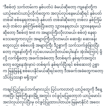
“ဒီစစ်တဲ့ သက်တမ်းက နှစ်ပတ်ပဲ ခံမယ်ဆိုတော့ ကျနော်တို့က
ယာဉ်မောင်းယာဉ်လိုက်တွေက အလုပ်လုပ်နေမယ်ဆိုရင် နှစ်ပတ်
တစ်ခါ စစ်နေရတာပေါ့၊ နှစ်ပတ် တစ်ခါဆိုတော့ တစ်လ နှစ်ကြိမ်
ပေါ့၊ တစ်လ နှစ်ကြိမ်စစ်ပြီးတော့ သွားနေရတယ်၊ သွားနေရမယ်
ဆိုတော့ ဒီစစ်တဲ့ test က အများကြီးလိုလာမယ်၊ စစ်တဲ့ နေရာ
ဒေသတွေကလည်း အများကြီးလိုလာမယ်၊ ဆေးရုံး ဆေးခန်း
တွေလည်း စစ်ပေးဖို့ အများကြီး ဒီဥစ္စာကို သက်သက်ခွဲခြားပြီး
တော့ ကျနော်တို့ကို လုပ်ပေးမယ်လိုတယ်ပေ့ါနော်၊ အဲ့ဒါကြောင့် မို့
လို့ လက်ရှိတော့ အခက်အခဲတော့ ဒီတစ်ရက် နှစ်ရက်အတွင်း
တော့ တွေ့နေအုံးမှာပဲ တစ်ရက် နှစ်ရက်ပြီးရင် စစ်ဆေးတဲ့ ဥစ္စာ
က မြန်မြန်နဲ့ စစ်ပေးနိုင်မယ်ဆိုရင်တော့ ဒီအခက်အခဲတွေကတော့
သိပ်ပြဿနာ မရှိဘူး။”
ကချင်ပြည်နယ်ဘက်မှာလည်း ပြင်ပကလာတဲ့ ယာဉ်တွေကို ဒီနေ့
ကစပြီး မြစ်ကြီးနားမြို့အတွင်း ဝင်ခွင့်မပြုတော့ဘဲ ယာဉ်မောင်း
အလဲလှယ်လုပ်ပြီးမှ ဝင်ခွင့်ပြုထားပါတယ်။ မြန်မာနိုင်ငံ အဝေး