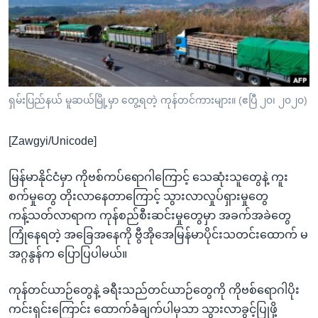
အ
သုတပဒေသာ အင်္ဂလိပ်စာ
ညွန်း
Learning English
စာမျက်နှာ
သို့
ဗွီအိုအေ လူမှုကွန်ယက်များ
ကျော်
ကြည့်
ရှမ်းပြည်နယ် မူဆယ်မြို့မှာ တွေ့ရတဲ့ ကုန်တင်ကားများ။ (ဧပြီ ၂၀၊ ၂၀၂၀)
ရန်
ဘာသာစကားများ
ရှာဖွေ
[Zawgyi/Unicode]
ရန်
နေရာ
မြန်မာနိုင်ငံမှာ ကိုဗစ်ကပ်ရောဂါကြောင့် သေဆုံးသူတွေနဲ့ ကူး
သို့
စက်မှုတွေ တိုးလာနေတာကြောင့် သွားလာလှုပ်ရှားမှုတွေ
ကျော်
ကန့်သတ်လာရာက ကုန်စည်စီးဆင်းမှုတွေမှာ အခက်အခဲတွေ
ရန်
ကြုံနေရတဲ့ အခြေအနေကို ဗွီအိုအေမြန်မာပိုင်းသတင်းထောက် မ
အဂ္ဂနွန်က ပြောပြပါမယ်။
ကုန်တင်ယာဉ်တွေနဲ့ ခရီးသည်တင်ယာဉ်တွေကို ကိုဗစ်ရောဂါပိုး
ကင်းရှင်းကြောင်း ထောက်ခံချက်ပါမှသာ သွားလာခွင့်ပြုဖို့