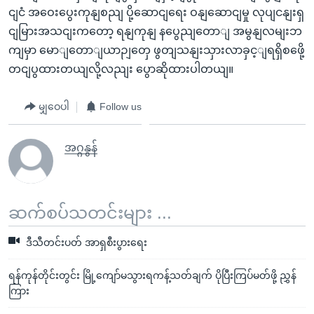
ငျငံ အဝေးပွေးကုနျစညျ ပို့ဆောငျရေး ဝနျဆောငျမှု လုပျငနျးရှ
ငျမြားအသငျးကတော့ ရနျကုနျ နပွေညျတောျ အမွနျလမျးဘ
ကျမှာ မောျတောျယာဉျတှေ ဖွတျသနျးသှားလာခှင့ျရရှိစဖေို့
တငျပွထားတယျလို့လညျး ပွောဆိုထားပါတယျ။
မျှဝေပါ
Follow us
အဂ္ဂနွန်
ဆက်စပ်သတင်းများ ...
ဒီသီတင်းပတ် အာရှစီးပွားရေး
ရန်ကုန်တိုင်းတွင်း မြို့ကျော်မသွားရကန့်သတ်ချက် ပိုပြီးကြပ်မတ်ဖို့ ညွှန်
ကြား