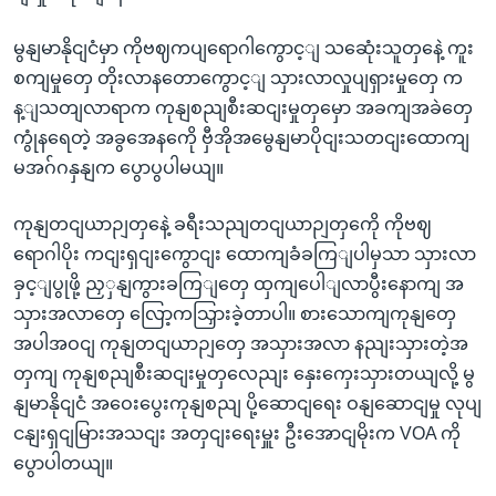
မွနျမာနိုငျငံမှာ ကိုဗဈကပျရောဂါကွောင့ျ သဆေုံးသူတှနေဲ့ ကူး
စကျမှုတှေ တိုးလာနတောကွောင့ျ သှားလာလှုပျရှားမှုတှေ က
န့ျသတျလာရာက ကုနျစညျစီးဆငျးမှုတှမှော အခကျအခဲတှေ
ကွုံနရေတဲ့ အခွအေနကေို ဗှီအိုအမွေနျမာပိုငျးသတငျးထောကျ
မအဂ်ဂနှနျက ပွောပွပါမယျ။
ကုနျတငျယာဉျတှနေဲ့ ခရီးသညျတငျယာဉျတှကေို ကိုဗဈ
ရောဂါပိုး ကငျးရှငျးကွောငျး ထောကျခံခကြျပါမှသာ သှားလာ
ခှင့ျပွုဖို့ ညှှနျကွားခကြျတှေ ထှကျပေါျလာပွီးနောကျ အ
သှားအလာတှေ လြော့ကသြှားခဲ့တာပါ။ စားသောကျကုနျတှေ
အပါအဝငျ ကုနျတငျယာဉျတှေ အသှားအလာ နညျးသှားတဲ့အ
တှကျ ကုနျစညျစီးဆငျးမှုတှလေညျး နှေးကှေးသှားတယျလို့ မွ
နျမာနိုငျငံ အဝေးပွေးကုနျစညျ ပို့ဆောငျရေး ဝနျဆောငျမှု လုပျ
ငနျးရှငျမြားအသငျး အတှငျးရေးမှူး ဦးအောငျမိုးက VOA ကို
ပွောပါတယျ။