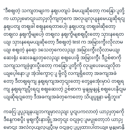
“ဒီစဈတဲ့ သကျတမျးက နှဈပတျပဲ ခံမယျဆိုတော့ ကနြောျတို့
က ယာဉျမောငျးယာဉျလိုကျတှကေ အလုပျလုပျနမေယျဆိုရငျ
နှဈပတျ တဈခါ စဈနရေတာပေါ့၊ နှဈပတျ တဈခါဆိုတော့
တဈလ နှဈကွိမျပေါ့၊ တဈလ နှဈကွိမျစဈပွီးတော့ သှားနရေတ
ယျ၊ သှားနရေမယျဆိုတော့ ဒီစဈတဲ့ test က အမြားကွီးလိုလာမ
ယျ၊ စဈတဲ့ နရော ဒသေတှကေလညျး အမြားကွီးလိုလာမယျ၊
ဆေးရုံး ဆေးခနျးတှလေညျး စဈပေးဖို့ အမြားကွီး ဒီဥစ်စာကို
သကျသကျခှဲခွားပွီးတော့ ကနြောျတို့ကို လုပျပေးမယျလိုတ
ယျပေ့ါနောျ၊ အဲ့ဒါကွောင့ျ မို့လို့ လကျရှိတော့ အခကျအခဲ
တော့ ဒီတဈရကျ နှဈရကျအတှငျးတော့ တှေ့နအေုံးမှာပဲ တဈရ
ကျ နှဈရကျပွီးရငျ စဈဆေးတဲ့ ဥစ်စာက မွနျမွနျနဲ့ စဈပေးနိုငျမ
ယျဆိုရငျတော့ ဒီအခကျအခဲတှကေတော့ သိပျပွူနာ မရှိဘူး။”
ကခငြျပွညျနယျဘကျမှာလညျး ပွငျပကလာတဲ့ ယာဉျတှကေို
ဒီနေ့ကစပွီး မွဈကွီးနားမွို့အတှငျး ဝငျခှင့ျမပွုတော့ဘဲ ယာဉျ
မောငျး အလဲလှယျလုပျပွီးမှ ဝငျခှင့ျပွုထားပါတယျ။ မွနျမာနို