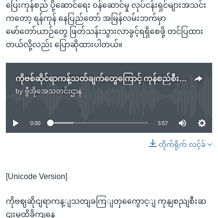
ပြေးကုန်စည် ပို့ဆောင်ရေး ဝန်ဆောင်မှု လုပ်ငန်းရှင်များအသင်း
ကတော့ ရန်ကုန် နေပြည်တော် အမြန်လမ်းဘက်မှာ
မော်တော်ယာဉ်တွေ ဖြတ်သန်းသွားလာခွင့်ရရှိစေဖို့ တင်ပြထား
တယ်လို့လည်း ပြောဆိုထားပါတယ်။
ကိုဗစ်ဆိုင်ရာကန့်သတ်ချက်တွေကြောင့် ကုန်စည်စီးဆင်းမှုထိခိုက်နေ
by
ဗွီအိုအေသတင်းဌာန
No media source currently available
0:00
3:57
တိုက်ရိုက် လင့်ခ်
[Unicode Version]
ကိုဗဈဆိုငျရာကန့ျသတျခကြျတှကွေောင့ျ ကုနျစညျစီးဆ
ငျးမှုထိခိုကျနေ