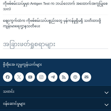
ကိုဗစ်စမ်းသပ်မှုမှာ Antigen Test က ဘယ်လောက် အထောက်အကူပြုစေ
သလဲ
ဈေးကွက်ထဲက ကိုဗစ်စမ်းသပ်ပစ္စည်းတွေ မှန်ကန်မှုရှိမရှိ သတိထားဖို့
ကျန်းမာရေးဌာနသတိပေး
အခြားဖတ်ရှုစရာများ
ဗွီအိုအေ လူမှုကွန်ယက်များ
သတင်း
၀န်ဆောင်မှုများ