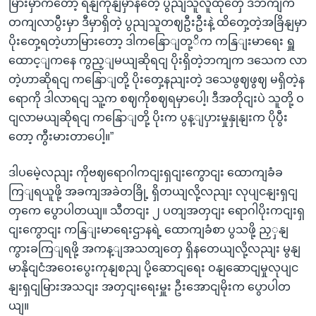
မြားမှာကတော့ ရနျကုနျမှာနတေဲ့ ပွညျသူလူထုတှေ ဒီဘကျက
တကျလာပွီးမှာ ဒီမှာရှိတဲ့ ပွညျသူတဈဦးဦးနဲ့ ထိတှေ့တဲ့အခြိနျမှာ
ပိုးတှေ့ရတဲ့ဟာမြားတော့ ဒါကနြောျတု့ိက ကနြျးမာရေး ရှူ
ထောင့ျကနေ ကွည့ျမယျဆိုရငျ ပိုးရှိတဲ့ဘကျက ဒသေက လာ
တဲ့ဟာဆိုရငျ ကနြောျတို့ ပိုးတှေ့နညျးတဲ့ ဒသေဖွဈဖွဈ မရှိတဲ့န
ရောကို ဒါလာရငျ သူ့က စဈကိုစဈရမှာပေါ့၊ ဒီအတိုငျးပဲ သူတို့ ဝ
ငျလာမယျဆိုရငျ ကနြောျတို့ ပိုးက ပွန့ျပှားမှုနှုနျးက ပိုပွီး
တော့ ကွီးမားတာပေါ့။”
ဒါပမေဲ့လညျး ကိုဗဈရောဂါကငျးရှငျးကွောငျး ထောကျခံခ
ကြျရယူဖို့ အခကျအခဲတခြို့ ရှိတယျလို့လညျး လုပျငနျးရှငျ
တှကေ ပွောပါတယျ။ သီတငျး ၂ ပတျအတှငျး ရောဂါပိုးကငျးရှ
ငျးကွောငျး ကနြျးမာရေးဌာနရဲ့ ထောကျခံစာ ပွသဖို့ ညှှနျ
ကွားခကြျရဖို့ အကန့ျအသတျတှေ ရှိနတေယျလို့လညျး မွနျ
မာနိုငျငံအဝေးပွေးကုနျစညျ ပို့ဆောငျရေး ဝနျဆောငျမှုလုပျင
နျးရှငျမြားအသငျး အတှငျးရေးမှူး ဦးအောငျမိုးက ပွောပါတ
ယျ။