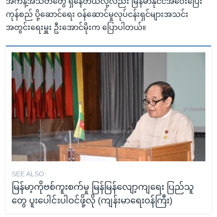
အကန့်အသတ်တွေ ရှိနေတယ်လို့လည်း မြန်မာနိုင်ငံအဝေးပြေး
ကုန်စည် ပို့ဆောင်ရေး ဝန်ဆောင်မှုလုပ်ငန်းရှင်များအသင်း
အတွင်းရေးမှူး ဦးအောင်မိုးက ပြောပါတယ်။
SEE ALSO:
မြန်မာ့ကိုဗစ်ကူးစက်မှု မြန်မြန်လျော့ကျရေး ပြည်သူ
တွေ ပူးပေါင်းပါဝင်ဖို့လို (ကျန်းမာရေးဝန်ကြီး)