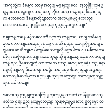
“အကိုတို့က ဒီနေ့က ဘာမှအလုပျ မဖွဈဘူးလေ၊ အဲ့လိုမြိုးတှဖွေ
ဈနတော စာရှကျစာတမျးတှေ လိုနတေော့ ကုနျစညျစီးဆငျးမှု
က လောလော ဒီနေ့အတိုငျးတာက အလုပျမဖွဈသေးဘူး၊
လောလောဆယျရပျပွီး စောင့ျကွည့ျနကွေတယျ။”
ရနျကုနျကနေ မန်တလေးကို သှားတဲ့ ကုနျတငျယာဉျ အစီးရေ
၃၀၀ လောကျဟာလညျး မနေ့ကအထိ ရမညျးသငျးမွို့အဝငျ စ
ဈဆေးရေးဂိတျမှာ ပိတျမိနတေယျလို့ ပွောပါတယျ။ မန်တလေး
တိုငျး အစိုးရကလညျး ဒသေတှငျးကို ဖွတျသနျးသှားလာမယ့ျ
ကုနျစညျပို့ဆောငျတဲ့ ကားတှကေ ယာဉျမောငျးတှနေဲ့ ယာဉျနော
ကျလိုကျတှေ ဒီလဆနျးကစပွီး ကပျရောဂါကငျးရှငျးကွောငျး
ထောကျခံစာပါမှသာ ခှင့ျပွုမယ့ျအကွောငျး သတငျးထုတျပွ
နျထားပါတယျ။
အလားတူ ညှှနျကွားခကြျ ထုတျပွနျထားတဲ့ ကနြျဒသေတှ
ထေဲက ရှမျးပွညျနယျမှာလညျး ကုနျစညျပို့ဆောငျမှုတှမှော ထိ
ခုကိနတေယျလို့ ရှမျးပွညျနယျ ကုနျစညျပို့ဆောငျရေးအသငျး