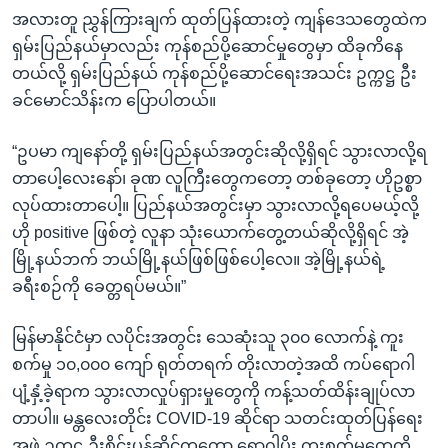
အလားတူ ညွှန်ကြားချက် ထုတ်ပြန်ထားတဲ့ ကျန်ဒေသတွေထဲက
ရှမ်းပြည်နယ်မှာလည်း ကုန်စည်ပို့ဆောင်မှုတွေမှာ ထိခုကိနေ
တယ်လို့ ရှမ်းပြည်နယ် ကုန်စည်ပို့ဆောင်ရေးအသင်း ဥက္ကဋ္ဌ ဦး
ခင်မောင်သိန်းက ပြောပါတယ်။
“ဥပမာ ကျနော်တို့ ရှမ်းပြည်နယ်အတွင်းဆိုလို့ရှိရင် သွားလာလို့ရ
တာပေါ့လေးနော်၊ ခုဏ လူကြီးတွေကတော့ တစ်ခုတော့ ဟိုဥစ္စာ
လုပ်ထားတာပေါ့။ ပြည်နယ်အတွင်းမှာ သွားလာလို့ရပေမယ့်လို့
ဟို positive ဖြစ်တဲ့ လူနာ သုံးယောက်တွေ့တယ်ဆိုလို့ရှိရင် အဲ့
မြို့နယ်ဘက် ဘယ်မြို့နယ်ဖြစ်ဖြစ်ပေါ့လေ။ အဲ့မြို့နယ်ရဲ့
ခရီးစဉ်ကို ခေတ္တရပ်မယ်။”
မြန်မာနိုင်ငံမှာ လပိုင်းအတွင်း သေဆုံးသူ ၃၀၀ လောက်နဲ့ ကူး
စက်မှု ၁၀,၀၀၀ ကျော် ရုတ်တရက် တိုးလာတဲ့အထိ ကပ်ရောဂါ
ပျံ့နှံ့ခဲ့ရာက သွားလာလှုပ်ရှားမှုတွေကို ကန့်သတ်ထိန်းချုပ်လာ
တာပါ။ မန္တလေးတိုင်း COVID-19 ဆိုင်ရာ သတင်းထုတ်ပြန်ရေး
အဖွဲ့ ဥက္ကဋ္ဌ ဦးစိုင်းပန်ဆိုင်ကတော့ ရောဂါပိုး ကူးစက်မှုတွေကို