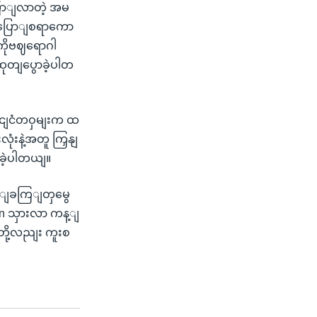
ကြောျလာတဲ့ အမ
ာ ပြောျစရာကော
 ကိုဗဈရောဂါ
ုတျပွောခဲ့ပါတ
ိုငျငံတဝှမျးက ထ
လုံးနဲ့အတူ ကြှနျ
ုခဲ့ပါတယျ။
င့ျခကြျတှမွေ
own သှားလာ ကန့ျ
တို့လညျး ကူးစ