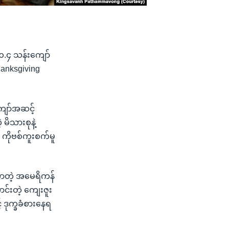
 ၁.၄ သန်းကျော်
hanksgiving
ျော်အဆင့်
မိသားစုနဲ့
 ကိုဗစ်ကူးစက်မူ
်လာတဲ့ အမေရိကန်
င်းတဲ့ ကျေးဇူး
် ဒုက္ခခံစားနေရ