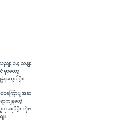
လေညျး ၁.၄ သနျး
ံ မှာတော့
ှဲနကွေပါပွီ။
း ၂၀၀၀ကြောျအဆ
ရောကျနတေဲ့
ှစေုမိပွီး ကိုဗ
ယျ။