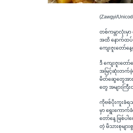
(Zawgyi/Unicod
တစ်ကမ္ဘာလုံးမှာ
အထိ နောက်ထပ်မြင
ကျေးဇူးတော်နေ့ကိ
ဒီ ကျေးဇူးတော်
အမြင့်ဆုံးတက်ခဲ
မိတ်ဆွေတွေအားလ
တွေ အများကြီးထပ
ကိုဗစ်ပိုးကူးခံ
မှာ ရွေးကောက်ခ
တော်နေ့ ဖြစ်ပါစေ
တဲ့ မိသားစုမျာ