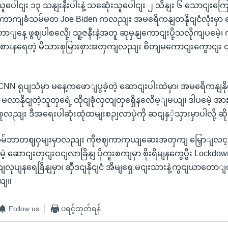
ရသူပေါငျး ၁၃ သနျးနီးပါးနဲ့ သဆေုံးသူပေါငျး ၂ သိနျး ၆ သောငျး
းကောကျခံသမ်မတ Joe Biden ကလညျး အမရေိကနျတနိုငျငံလုံးမှ
ောျနေ့ ဖွဈပါစလေို့၊ သူ့ဇနီးနဲ့အတူ ဆုမှနျကောငျးပို့သလိုကျပမေဲ့၊
ခံစားနရေတဲ့ မိသားစုမြားစှာအတှကျလညျး စိတျမကောငျးကွောငျး ထ
 CNN ရုပျသံမှာ မနေ့ကဖောျပွခဲ့တဲ့ ဆောငျးပါးထဲမှာ၊ အမရေိကနျန
ာ မလာနိုငျတဲ့သူတှရေဲ့ ထိုငျခုံလှတျတှရှေိနလေိမ့ျမယျ၊ ဒါပမေဲ့ အား
ုလညျး ဒီအရေးပါဆုံးထုံထမျးစဉျလာပှဲကို ဆငျနှှဲသှားမှာပါလို့ ဆိ
ှာ ကမ်ဘာတဈဝှမျးမှာလညျး ကိုဗဈကာကှယျဆေးအတှကျ မြှောျလ
့ ဆောငျးတှငျးဝငျလာခြိနျ ပိုကူးစကျမှာ စိုးရိမျနကွေပွီး Lockd
ပျနရေခြိနျမှာ၊ ဆှီဒငျနိုငျငံ အိမျရှေ.မငျးသားနဲ့ကွငျယာတောျ
ယျ။
Follow us
ပရင့်ထုတ်ရန်