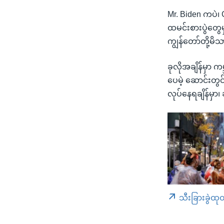
Mr. Biden ကပဲ၊ 
ထမင်းစားပွဲတွေမှ
ကျွန်တော်တို့မိသ
ခုလိုအချိန်မှာ
ပေမဲ့ ဆောင်းတွင
လုပ်နေရချိန်မှာ
သီးခြားခွဲထု