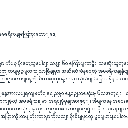
မရေိကနျကြေးဇူးတောျနေ့
ာ ကိုဗဈပိုးတှေ့သူပေါငျး သနျး ၆၀ ကြောျလာပွီး၊ သဆေုံးသူတှ
ထပျမွင့ျတကျလာခြိနျမှာ၊ အဆိုးဆုံးခံနရေတဲ့ အမရေိကနျနိုငျင
ေးဇူးတောျနေ့ကို၊ မိသားစုတှနေဲ့ အရငျလိုသိပျမပြှောျနိုငျပဲ ဆငျန
ာျနေ့အားလပျရကျမတိုငျခငျညမှာ နေ့စဉျသဆေုံးမူ ၆လအတှငျ
တကျခဲ့တဲ့ အမရေိကနျမှာ၊ အရငျပုံမှနျအားဖွင့ျ၊ အိမျကနေ အဝေး
ဆှတှေအေားလုံး ပွနျဆုံအတူတူစားသောကျလေ့ရှိတာမို့၊ အခုလညျး လူတ
မြားကွီးထပျတိုးလားမှာကိုလညျး စိုးရိမျမူတှေ မွင့ျမားနပေါတ