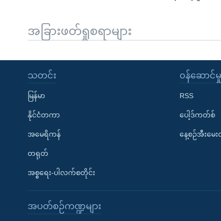
အခြားဖတ်ရှုစရာများ
သတင်း
၀န်ဆောင်မှ
မြန်မာ
RSS
နိုင်ငံတကာ
ပေါ့ဒ်ကတ်စ်
အမေရိကန်
နေ့စဉ်အီးမေ
တရုတ်
အစ္စရေး-ပါလက်စတိုင်း
အပတ်စဉ်ကဏ္ဍများ