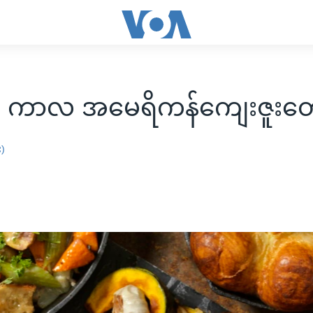
 ကာလ အမေရိကန်ကျေးဇူးတော
း)