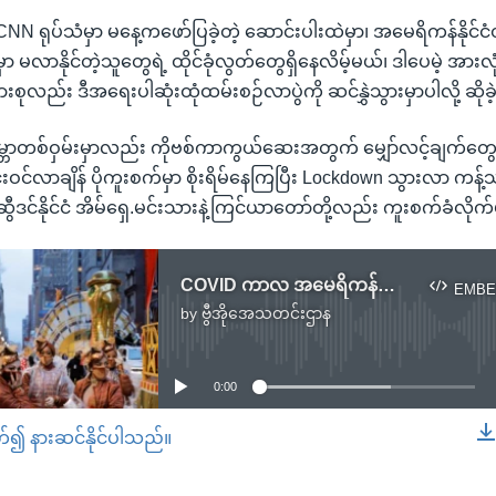
CNN ရုပ်သံမှာ မနေ့ကဖော်ပြခဲ့တဲ့ ဆောင်းပါးထဲမှာ၊ အမေရိကန်နိုင်
ာ မလာနိုင်တဲ့သူတွေရဲ့ ထိုင်ခုံလွတ်တွေရှိနေလိမ့်မယ်၊ ဒါပေမဲ့ အားလု
ားစုလည်း ဒီအရေးပါဆုံးထုံထမ်းစဉ်လာပွဲကို ဆင်နွှဲသွားမှာပါလို့ ဆို
 ကမ္ဘာတစ်ဝှမ်းမှာလည်း ကိုဗစ်ကာကွယ်ဆေးအတွက် မျှော်လင့်ချက်တွ
်းဝင်လာချိန် ပိုကူးစက်မှာ စိုးရိမ်နေကြပြီး Lockdown သွားလာ က
၊ ဆွီဒင်နိုင်ငံ အိမ်ရှေ.မင်းသားနဲ့ကြင်ယာတော်တို့လည်း ကူးစက်ခံလို
COVID ကာလ အမေရိကန်ကျေးဇူးတော်နေ့
EMBE
by
ဗွီအိုအေသတင်းဌာန
No media source currently available
0:00
တ်၍ နားဆင်နိုင်ပါသည်။
EMBED