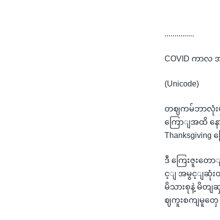
...............
COVID ကာလ အ
(Unicode)
တဈကမ်ဘာလုံးမှ
ကြောျအထိ နောကျ
Thanksgiving ကြ
ဒီ ကြေးဇူးတေ
င့ျ အမွင့ျဆုံး
မိသားစုနဲ့ မိတျ
ဈကူးစကျမူတှေ အ