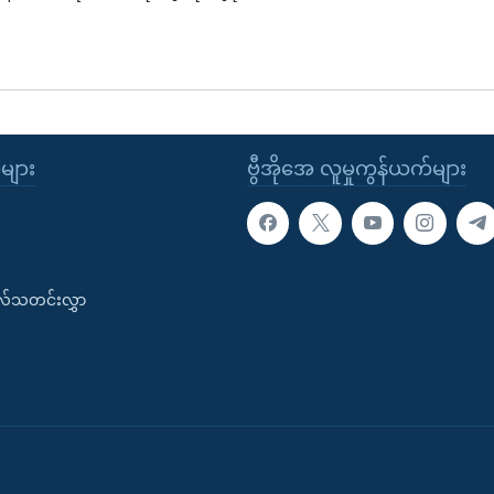
ုများ
ဗွီအိုအေ လူမှုကွန်ယက်များ
းလ်သတင်းလွှာ