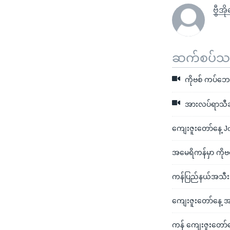
ဗွီအိ
ဆက်စပ်သတင
ကိုဗစ် ကပ်ဘေး
အားလပ်ရာသီခရီး
ကျေးဇူးတော်နေ့ Joe
အမေရိကန်မှာ ကိုဗ
ကန်ပြည်နယ်အသီးသီ
ကျေးဇူးတော်နေ့ အ
ကန် ကျေးဇူးတော်န