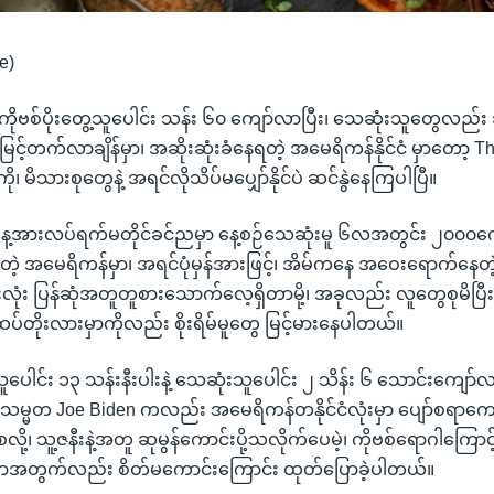
e)
 ကိုဗစ်ပိုးတွေ့သူပေါင်း သန်း ၆၀ ကျော်လာပြီး၊ သေဆုံးသူတွေလည်း
့်တက်လာချိန်မှာ၊ အဆိုးဆုံးခံနေရတဲ့ အမေရိကန်နိုင်ငံ မှာတော့ T
ု၊ မိသားစုတွေနဲ့ အရင်လိုသိပ်မပျှော်နိုင်ပဲ ဆင်နွဲနေကြပါပြီ။
နေ့အားလပ်ရက်မတိုင်ခင်ညမှာ နေ့စဉ်သေဆုံးမူ ၆လအတွင်း ၂၀၀၀က
့တဲ့ အမေရိကန်မှာ၊ အရင်ပုံမှန်အားဖြင့်၊ အိမ်ကနေ အဝေးရောက်နေတဲ့ 
ုံး ပြန်ဆုံအတူတူစားသောက်လေ့ရှိတာမို့၊ အခုလည်း လူတွေစုမိပြီး
်တိုးလားမှာကိုလည်း စိုးရိမ်မူတွေ မြင့်မားနေပါတယ်။
ရသူပေါင်း ၁၃ သန်းနီးပါးနဲ့ သေဆုံးသူပေါင်း ၂ သိန်း ၆ သောင်းကျော
ံသမ္မတ Joe Biden ကလည်း အမေရိကန်တနိုင်ငံလုံးမှာ ပျော်စရာကော
လို့၊ သူ့ဇနီးနဲ့အတူ ဆုမွန်ကောင်းပို့သလိုက်ပေမဲ့၊ ကိုဗစ်ရောဂါကြောင့
းစွာအတွက်လည်း စိတ်မကောင်းကြောင်း ထုတ်ပြောခဲ့ပါတယ်။