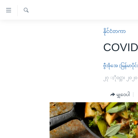
သုံး
ရ
ရှာဖွေ
လွယ်ကူ
မူလစာမျက်နှာ
နိုင်ငံတကာ
ရ
စေ
မြန်မာ
လာ
COVID
သည့်
ဒ်
ကမ္ဘာ့သတင်းများ
Link
ဗွီဒီယို
နိုင်ငံတကာ
ဗွီအိုအေ (မြန်မာပိုင်
များ
သတင်းလွတ်လပ်ခွင့်
အမေရိကန်
၂၇ ႏိုဝင္ဘာ၊ ၂၀၂၀
ပင်မ
ရပ်ဝန်းတခု လမ်းတခု အလွန်
တရုတ်
အကြောင်းအရာ
အင်္ဂလိပ်စာလေ့လာမယ်
မျှဝေပါ
အစ္စရေး-ပါလက်စတိုင်း
သို့
အပတ်စဉ်ကဏ္ဍများ
အမေရိကန်သုံးအီဒီယံ
ကျော်
ကြည့်
ရေဒီယိုနှင့်ရုပ်သံ အချက်အလက်များ
မကြေးမုံရဲ့ အင်္ဂလိပ်စာ
ရေဒီယို
ရန်
ရေဒီယို/တီဗွီအစီအစဉ်
ရုပ်ရှင်ထဲက အင်္ဂလိပ်စာ
တီဗွီ
ပင်မ