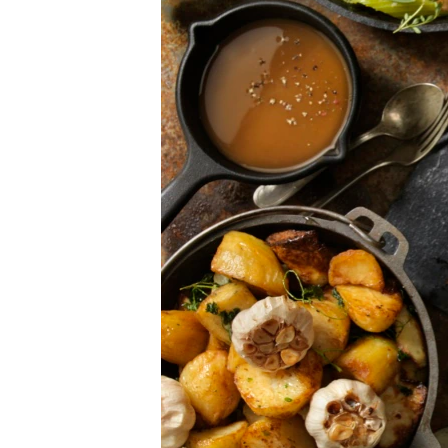
သုတပဒေသာ အင်္ဂလိပ်စာ
အ
ညွန်း
စာမျက်နှာ
သို့
ကျော်
ကြည့်
ရန်
ရှာဖွေ
ရန်
နေရာ
သို့
ကျော်
ရန်