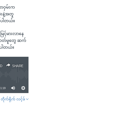
ငံတဝှမ်းက
ံးနဲ့အတူ
ခဲ့ပါတယ်။
ေမြင့်မားလာနေ
န့်သတ်မူတွေ ဆက်
က်ပါတယ်။
D
SHARE
1:19
တိုက်ရိုက် လင့်ခ်
SHARE