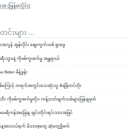
ုအေ (မြန်မာပိုင်း)
်းများ ...
အလွန် အွန်လိုင်း ဈေးကွက်သစ် ရှာဖွေ
သွားနဲ့ ကိုဗစ်ကူးစက်မှု အန္တရာယ်
 Biden မိန့်ခွန်း
စ်ကြောင့် တရက်အတွင်းသေဆုံးသူ စံချိန်တင်တိုး
း ကိုဗစ်ကူးစက်မှုတိုး၊ ကန့်သတ်ချက်သစ်များပြန်ချမှတ်
မေရိကန်အခြေချ ချင်းတိုင်းရင်းသားအမြင်
ေ့အားလပ်ရက် မိသားစုတွေ ဆုံတွေ့ဖို့ခက်