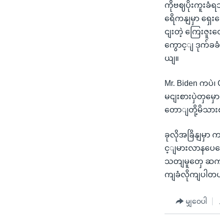
ကိုဗဈပိုးကူးခံ
ရေိကနျမှာ ရှေ
ငျးတဲ့ ကြေးဇူးတ
ကွောင့ျ ဒုက်ခ
ယျ။
Mr. Biden ကပဲ၊
မငျးစားပှဲတှမှေ
တောျတို့မိသားစ
ခုလိုအခြိနျမ
င့ျမားလာနပေမေဲ
သတျမူတှေ ဆကျလု
ကျခံလိုကျပါတ
မျှဝေပါ