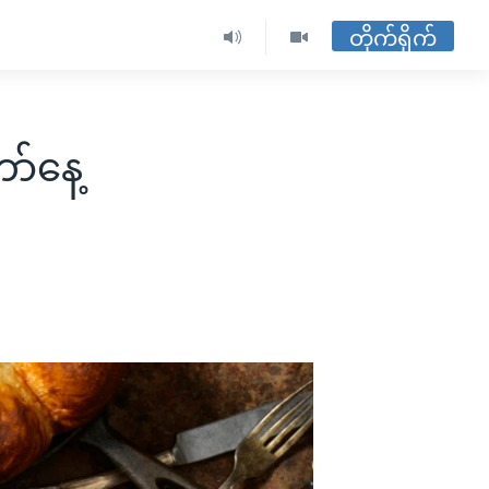
တိုက်ရိုက်
်နေ့