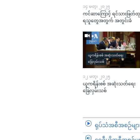
၁၄ မတ္၊ ၂၀၂၅
ကင်ဆာကြောင့် ရင်သားဖြတ်ထ
ရသူတွေအတွက် အတွင်းခံ
၁၂ မတ္၊ ၂၀၂၅
ယူကရိန်းစစ် အဆုံးသတ်ရေး
ခြေလှမ်းသစ်
ရုပ်သံအစီအစဉ်မျာ
ရေဒီယိုအစီအစဉ်မျ