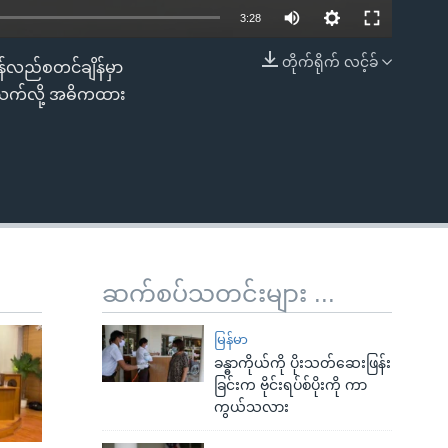
3:28
တိုက်ရိုက် လင့်ခ်
န်လည်စတင်ချိန်မှာ
EMBED
့ပတ်သက်လို့ အဓိကထား
ဆက်စပ်သတင်းများ ...
မြန်မာ
ခန္ဓာကိုယ်ကို ပိုးသတ်ဆေးဖြန်း
ခြင်းက ဗိုင်းရပ်စ်ပိုးကို ကာ
ကွယ်သလား