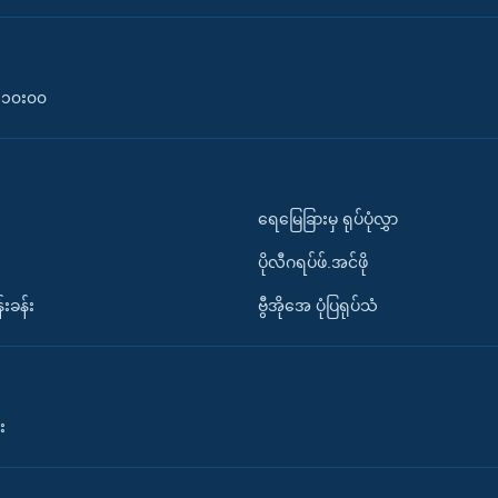
၀-၁၀း၀၀
ရေမြေခြားမှ ရုပ်ပုံလွှာ
ပိုလီဂရပ်ဖ်.အင်ဖို
်းခန်း
ဗွီအိုအေ ပုံပြရုပ်သံ
း