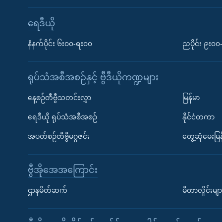
ရေဒီယို
နံနက်ပိုင်း ၆း၀၀-ရး၀၀
ညပိုင်း ၉း၀
ရုပ်သံအစီအစဉ်နှင့် ဗွီဒီယိုကဏ္ဍများ
နေ့စဉ်တီဗွီသတင်းလွှာ
မြန်မာ
ရေဒီယို ရုပ်သံအစီအစဉ်
နိုင်ငံတကာ
အပတ်စဉ်တီဗွီမဂ္ဂဇင်း
တွေ့ဆုံမေးမြန
ဗွီအိုအေအကြောင်း
ဌာနမိတ်ဆက်
မီတာလှိုင်းမျာ