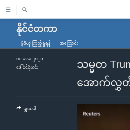
သုံး
ရ
ရှာဖွေ
လွယ်ကူ
မူလစာမျက်နှာ
နိုင်ငံတကာ
ရ
စေ
မြန်မာ
လာ
ဗွီဒီယို ကြည့်ရှုရန်
အကြောင်း
သည့်
ဒ်
ကမ္ဘာ့သတင်းများ
Link
ဗွီဒီယို
နိုင်ငံတကာ
၀၈ ေမ၊ ၂၀၂၀
သမ္မတ Trump
များ
ဒေါ်ခင်စိုးဝင်း
သတင်းလွတ်လပ်ခွင့်
အမေရိကန်
ပင်မ
ရပ်ဝန်းတခု လမ်းတခု အလွန်
တရုတ်
အောက်လွှတ
အကြောင်းအရာ
အင်္ဂလိပ်စာလေ့လာမယ်
အစ္စရေး-ပါလက်စတိုင်း
သို့
အပတ်စဉ်ကဏ္ဍများ
အမေရိကန်သုံးအီဒီယံ
ကျော်
ကြည့်
မျှဝေပါ
ရေဒီယိုနှင့်ရုပ်သံ အချက်အလက်များ
မကြေးမုံရဲ့ အင်္ဂလိပ်စာ
ရေဒီယို
ရန်
ရေဒီယို/တီဗွီအစီအစဉ်
ရုပ်ရှင်ထဲက အင်္ဂလိပ်စာ
တီဗွီ
ပင်မ