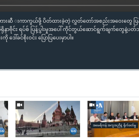
ရာယ် တားဆီ းကာကွယ်ဖို့ ပိတ်ထားခဲ့တဲ့ လွှတ်တော်အစည်းအဝေးတွေ ပြ
ရိုနာဗိုင်း ရပ်စ် ပြန့်ပွါးမှုအပေါ် ကိုင်တွယ်ဆောင်ရွက်ချက်တွေနဲ
ု ‌ဒေါ်ခင်စိုးဝင်း ပြောပြပေးမှာပါ။