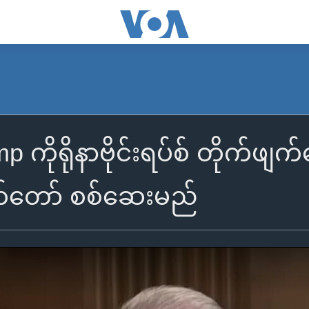
 ကိုရိုနာဗိုင်းရပ်စ် တိုက်ဖျ
်တော် စစ်ဆေးမည်