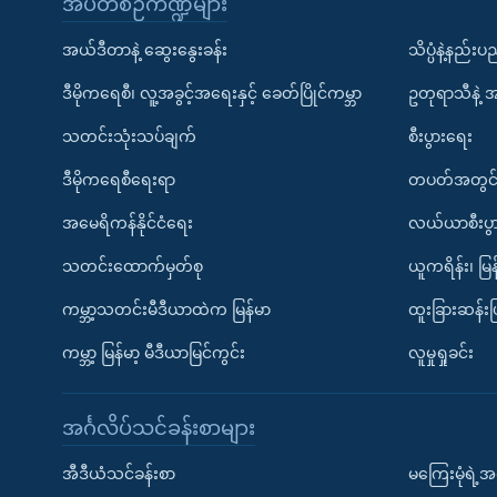
အပတ်စဉ်ကဏ္ဍများ
အယ်ဒီတာနဲ့ ဆွေးနွေးခန်း
သိပ္ပံနဲ့နည်း
ဒီမိုကရေစီ၊ လူ့အခွင့်အရေးနှင့် ခေတ်ပြိုင်ကမ္ဘာ
ဥတုရာသီနဲ့ 
သတင်းသုံးသပ်ချက်
စီးပွားရေး
ဒီမိုကရေစီရေးရာ
တပတ်အတွင်
အမေရိကန်နိုင်ငံရေး
လယ်ယာစီးပွ
သတင်းထောက်မှတ်စု
ယူကရိန်း၊ မြန
ကမ္ဘာ့သတင်းမီဒီယာထဲက မြန်မာ
ထူးခြားဆန်း
ကမ္ဘာ့ မြန်မာ့ မီဒီယာမြင်ကွင်း
လူမှုရှုခင်း
အင်္ဂလိပ်သင်ခန်းစာများ
အီဒီယံသင်ခန်းစာ
မကြေးမုံရဲ့အင