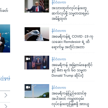
နိုင်ငံတကာ
အသားထုတ်လုပ်ငန်းတွေ
က်ခတ်
ဆက်လုပ်ဖို့ သမ္မတထရမ့်ပ်
အမိန့်ထုတ်
နိုင်ငံတကာ
အမေရိကန်ရဲ့ COVID -19 ကု
သဆေး Remdesivir ရဲ့ ထိ
ရောက်မှု အတိုင်းအတာ
နိုင်ငံတကာ
အမေရိကန် အမြဲတမ်းနေထိုင်
ခွင့် ဗီဇာ ရက် ၆၀ သမ္မတ
Donald Trump ဆိုင်းငံ့
်ရှုရန်
နိုင်ငံတကာ
အမေရိကန်ပြည်ထောင်စု
အပါအဝင် ကမ္ဘာတဝှမ်း
လုပ်ငန်းတွေပြန်စဖို့ အားယူ