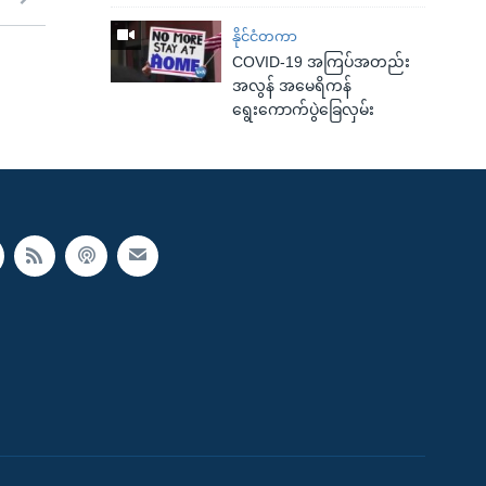
နိုင်ငံတကာ
COVID-19 အကြပ်အတည်း
အလွန် အမေရိကန်
ရွေးကောက်ပွဲခြေလှမ်း