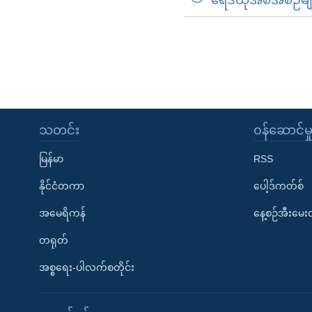
သတင်း
၀န်ဆောင်မှ
မြန်မာ
RSS
နိုင်ငံတကာ
ပေါ့ဒ်ကတ်စ်
အမေရိကန်
နေ့စဉ်အီးမေ
တရုတ်
အစ္စရေး-ပါလက်စတိုင်း