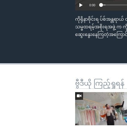
0:00
ကိုရိုနာဗိုင်းရ ပ်စ်အန္တ
သမ္မထရမ့်အစိုးရအဖွဲ့ က ကို
ဆွေးနွေးနေကြတဲ့အကြောင်းကိ
ဗွီဒီယို ကြည့်ရှုရန်