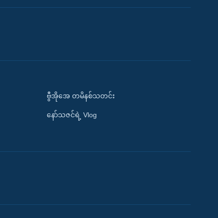
ဗွီအိုအေ တမိနစ်သတင်း
နော်သဇင်ရဲ့ Vlog