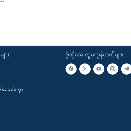
ုများ
ဗွီအိုအေ လူမှုကွန်ယက်များ
းလ်သတင်းလွှာ