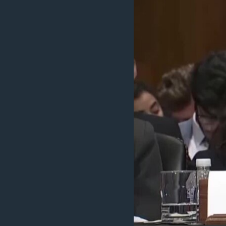
သုတပဒေသာ အင်္ဂလိပ်စာ
အ
ညွန်း
စာမျက်နှာ
သို့
ကျော်
ကြည့်
ရန်
ရှာဖွေ
ရန်
နေရာ
သို့
ကျော်
ရန်