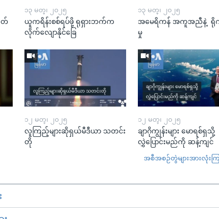
၁၃ မတ္၊ ၂၀၂၅
၁၃ မတ္၊ ၂၀၂၅
ုတ်
ယူကရိန်းစစ်ရပ်ဖို့ ရုရှားဘက်က
အမေရိကန် အကူအညီနဲ့ ရို
လိုက်လျောနိုင်ခြေ
မှု
၁၂ မတ္၊ ၂၀၂၅
၁၂ မတ္၊ ၂၀၂၅
လူကြည့်များဆိုရှယ်မီဒီယာ သတင်း
ချာဂိုကျွန်းများ မောရစ်ရှသို့
တို
လွှဲပြောင်းမည်ကို ဆန့်ကျင်
အစီအစဉ်တွဲများအားလုံးကြည့
း
ား