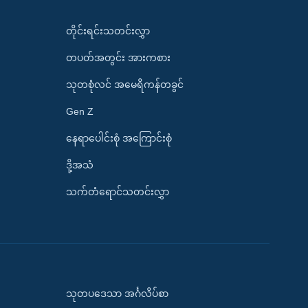
တိုင်းရင်းသတင်းလွှာ
တပတ်အတွင်း အားကစား
သုတစုံလင် အမေရိကန်တခွင်
Gen Z
နေရာပေါင်းစုံ အကြောင်းစုံ
ဒို့အသံ
သက်တံရောင်သတင်းလွှာ
သုတပဒေသာ အင်္ဂလိပ်စာ