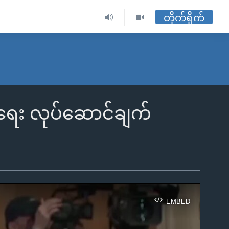
တိုက်ရိုက်
က်ရေး လုပ်ဆောင်ချက်
EMBED