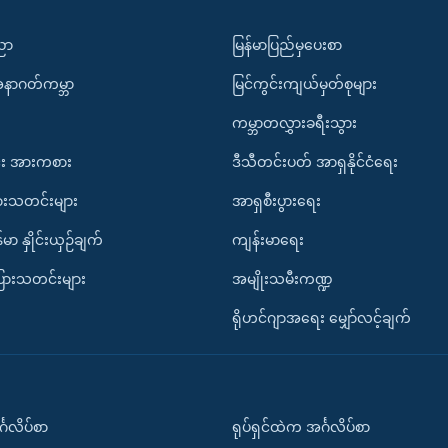
ပညာ
မြန်မာပြည်မှပေးစာ
အနာဂတ်ကမ္ဘာ
မြင်ကွင်းကျယ်မှတ်စုများ
ကမ္ဘာတလွှားခရီးသွား
း အားကစား
ဒီသီတင်းပတ် အာရှနိုင်ငံရေး
ားသတင်းများ
အာရှစီးပွားရေး
်မာ နှိုင်းယှဉ်ချက်
ကျန်းမာရေး
ပြားသတင်းများ
အမျိုးသမီးကဏ္ဍ
ရိုဟင်ဂျာအရေး မျှော်လင့်ချက်
်္ဂလိပ်စာ
ရုပ်ရှင်ထဲက အင်္ဂလိပ်စာ