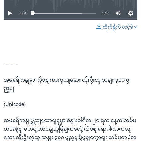
0:00
1:12
တိုက်ရိုက် လင့်ခ်
...........
အမရေိကနျမှာ ကိုဗဈကာကှယျဆေး ထိုးပွီးသူ သနျး ၃၀၀ ပွ
ည့ျ
(Unicode)
အမရေိကနျ ပွညျထောငျစုမှာ ဇနျနဝါရီလ ၂၀ ရကျနေ့က သမ်မ
တအဖွဈ စတငျတာဝနျယူခြိနျကစလို့ ကိုဗဈရောဂါကာကှယျ
ဆေး ထိုးပွီးတဲ့သူ သနျး ၃၀၀ ပွည့ျပွီဖွဈကွောငျး သမ်မတ Joe