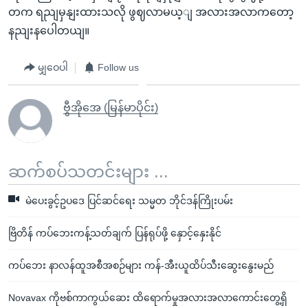
တက ရညျမှနျးထားသလို ဖွဈလာမယ့ျ အလားအလာကတော့
နညျးနပေါတယျ။
မျှဝေပါ
Follow us
ဗွီအိုအေ (မြန်မာပိုင်း)
ဆက်စပ်သတင်းများ ...
မဲပေးခွင့်ဥပဒေ ပြင်ဆင်ရေး သမ္မတ ဘိုင်ဒန်ကြိုးပမ်း
ဗြိတိန် ကပ်ဘေးကန့်သတ်ချက် ပြန်ရုပ်ဖို့ နှောင့်နှေးနိုင်
ကပ်ဘေး နာလန်ထူအစီအစဉ်များ ကန်-အီးယူထိပ်သီးဆွေးနွေးမည်
Novavax ကိုဗစ်ကာကွယ်ဆေး ထိရောက်မှုအလားအလာကောင်းတွေ့ရှိ