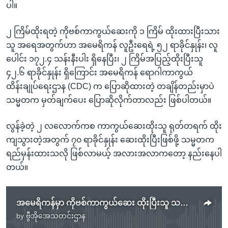
ပါ။
၂ ကြိမ်ထိုးရတဲ့ ကိုဗစ်ကာကွယ်ဆေးကို ၁ ကြိမ် ထိုးထားပြီးသား
သူ အရေအတွက်ဟာ အမေရိကန် လူဦးရေရဲ့ ၅၂ ရာခိုင်နှုန်း၊ လူ
ပေါင်း ၁၇၂.၄ သန်းနီးပါး ရှိနေပြီး၊ ၂ ကြိမ်အပြည့်ထိုးပြီးသူ
၄၂.၆ ရာခိုင်နှုန်း ရှိကြောင်း အမေရိကန် ရောဂါကာကွယ်
ထိန်းချုပ်ရေးဌာန (CDC) က ပြောဆိုထားတဲ့ တချိန်တည်းမှာပဲ
သမ္မတက မှတ်ချက်ပေး ပြောဆိုလိုက်တာလည်း ဖြစ်ပါတယ်။
လွန်ခဲ့တဲ့ ၂ လလောက်ကစ ကာကွယ်ဆေးထိုးသူ ရုတ်တရက် ထိုး
ကျသွားတဲ့အတွက် ၇၀ ရာခိုင်နှုန်း ဆေးထိုးပြီးဖြစ်ဖို့ သမ္မတက
ရည်မှန်းထားသလို ဖြစ်လာမယ့် အလားအလာကတော့ နည်းနေပါ
တယ်။
အမေရိကန်မှာ ကိုဗစ်ကာကွယ်ဆေး ထိုးပြီးသူ သန်း ၃၀၀ ပြည့်
by
ဗွီအိုအေသတင်းဌာန
No media source currently available