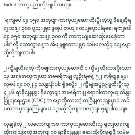
Biden က ကွညောလိုကျပါတယျ။
“ရကျပေါငျး ၁၅၀ အတှငျး ကာကှယျဆေး ထိုးပွီးတဲ့သူ ဒီနေ့ဆိုရ
ငျ သနျး ၃၀၀ ပွည့ျမှာ ဖွဈပါတယျ။ ထပျပွောပါရစေ၊ ရကျပေါ
ငျး ၁၅၀ အတှငျး သနျး ၃၀၀ ကို ကာကှယျဆေးထိုးပေးခဲ့တာ
ပါ။” လို့ သောကွာနေ့က အိမျဖွူတောျမှာ သမ်မတဘိုငျဒငျ ပွော
ဆိုလိုကျတာပါ။
၂ ကွိမျထိုးရတဲ့ ကိုဗဈကာကှယျဆေးကို ၁ ကွိမျ ထိုးထားပွီးသား
သူ အရအေတှကျဟာ အမရေိကနျ လူဦးရရေဲ့ ၅၂ ရာခိုငျနှုနျး၊
လူပေါငျး ၁၇၂.၄ သနျးနီးပါး ရှိနပွေီး၊ ၂ ကွိမျအပွည့ျထိုးပွီးသူ
၄၂.၆ ရာခိုငျနှုနျး ရှိကွောငျး အမရေိကနျ ရောဂါကာကှယျထိနျး
ခြုပျရေးဌာန (CDC) က ပွောဆိုထားတဲ့ တခြိနျတညျးမှာပဲ သမ်
မတက မှတျခကြျပေး ပွောဆိုလိုကျတာလညျး ဖွဈပါတယျ။
လှနျခဲ့တဲ့ ၂ လလောကျကစ ကာကှယျဆေးထိုးသူ ရုတျတရကျ
ထိုးကသြှားတဲ့အတှကျ ၇၀ ရာခိုငျနှုနျး ဆေးထိုးပွီးဖွဈဖို့ သမ်မ