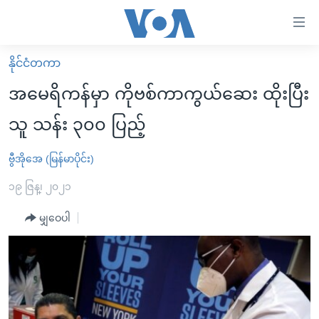
သုံး
ရ
လွယ်ကူ
နိုင်ငံတကာ
မူလစာမျက်နှာ
စေ
အမေရိကန်မှာ ကိုဗစ်ကာကွယ်ဆေး ထိုးပြီး
မြန်မာ
သည့်
သူ သန်း ၃၀၀ ပြည့်
ကမ္ဘာ့သတင်းများ
Link
ဗွီဒီယို
နိုင်ငံတကာ
ဗွီအိုအေ (မြန်မာပိုင်း)
များ
သတင်းလွတ်လပ်ခွင့်
အမေရိကန်
၁၉ ဇြန္၊ ၂၀၂၁
ပင်မ
ရပ်ဝန်းတခု လမ်းတခု အလွန်
တရုတ်
အကြောင်းအရာ
မျှဝေပါ
သို့
အင်္ဂလိပ်စာလေ့လာမယ်
အစ္စရေး-ပါလက်စတိုင်း
ကျော်
အပတ်စဉ်ကဏ္ဍများ
အမေရိကန်သုံးအီဒီယံ
ကြည့်
ရေဒီယိုနှင့်ရုပ်သံ အချက်အလက်များ
မကြေးမုံရဲ့ အင်္ဂလိပ်စာ
ရေဒီယို
ရန်
ပင်မ
ရေဒီယို/တီဗွီအစီအစဉ်
ရုပ်ရှင်ထဲက အင်္ဂလိပ်စာ
တီဗွီ