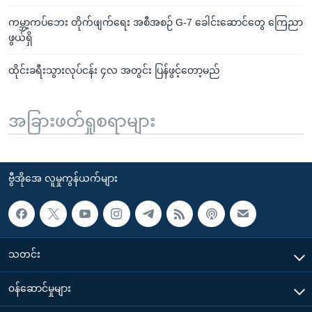
ကမ္ဘာ့ကပ်ဘေး တိုက်ဖျက်ရေး အစီအစဉ် G-7 ခေါင်းဆောင်တွေ ကြေညာ
ဖွယ်ရှိ
ထိုင်းခရီးသွားလုပ်ငန်း ၄လ အတွင်း ပြန်ဖွင့်တော့မည်
အခြားဖတ်ရှုစရာများ
ဗွီအိုအေ လူမှုကွန်ယက်များ
သတင်း
၀န်ဆောင်မှုများ