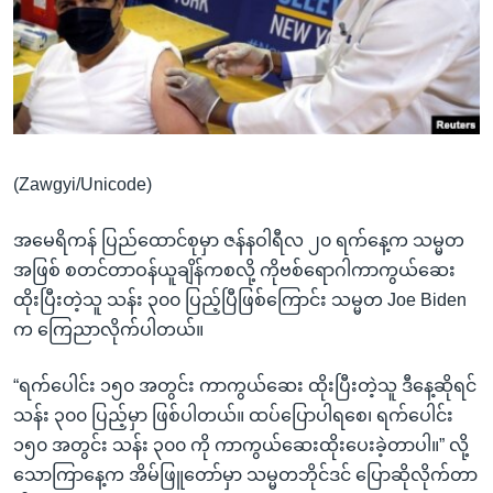
အ
သုတပဒေသာ အင်္ဂလိပ်စာ
ညွန်း
Learning English
စာမျက်နှာ
သို့
ဗွီအိုအေ လူမှုကွန်ယက်များ
ကျော်
ကြည့်
(Zawgyi/Unicode)
ရန်
ဘာသာစကားများ
ရှာဖွေ
အမေရိကန် ပြည်ထောင်စုမှာ ဇန်နဝါရီလ ၂၀ ရက်နေ့က သမ္မတ
ရန်
အဖြစ် စတင်တာဝန်ယူချိန်ကစလို့ ကိုဗစ်ရောဂါကာကွယ်ဆေး
နေရာ
ထိုးပြီးတဲ့သူ သန်း ၃၀၀ ပြည့်ပြီဖြစ်ကြောင်း သမ္မတ Joe Biden
သို့
က ကြေညာလိုက်ပါတယ်။
ကျော်
ရန်
“ရက်ပေါင်း ၁၅၀ အတွင်း ကာကွယ်ဆေး ထိုးပြီးတဲ့သူ ဒီနေ့ဆိုရင်
သန်း ၃၀၀ ပြည့်မှာ ဖြစ်ပါတယ်။ ထပ်ပြောပါရစေ၊ ရက်ပေါင်း
၁၅၀ အတွင်း သန်း ၃၀၀ ကို ကာကွယ်ဆေးထိုးပေးခဲ့တာပါ။” လို့
သောကြာနေ့က အိမ်ဖြူတော်မှာ သမ္မတဘိုင်ဒင် ပြောဆိုလိုက်တာ