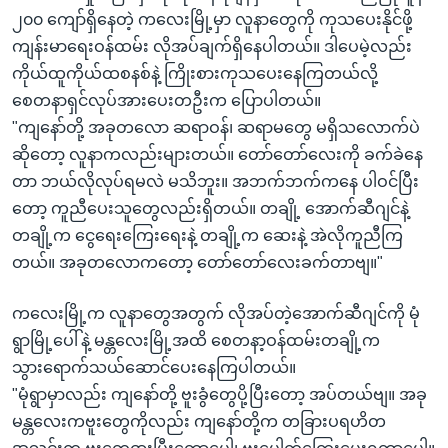
၂၀၀ ကျော်ရှိနေတဲ့ ကလေးမြို့မှာ လူနာတွေကို ကုသပေးနိုင်ဖို့
ကျန်းမာရေးဝန်ထမ်း လိုအပ်ချက်ရှိနေပါတယ်။ ဒါပေမဲ့လည်း
ကိုယ်ထူကိုယ်ထစနစ်နဲ့ ကြိုးစားကုသပေးနေကြတယ်လို့
စေတနာရှင်လုပ်အားပေးတဦးက ပြောပါတယ်။
"ကျနော်တို့ အခုတလော ဆရာဝန်၊ ဆရာမတွေ မရှိသလောက်ပဲ
ဆိုတော့ လူနာကလည်းများတယ်။ တော်တော်လေးကို ခက်ခဲနေ
တာ ဘယ်လိုလုပ်ရမလဲ မသိဘူး။ အဘက်ဘက်ကနေ ပါဝင်ပြီး
တော့ ကူညီပေးသူတွေလည်းရှိတယ်။ တချို့ အောက်ဆီဂျင်နဲ့
တချို့က ငွေရေးကြေးရေးနဲ့ တချို့က ဆေးနဲ့ အဲလိုကူညီကြ
တယ်။ အခုတလောကတော့ တော်တော်လေးခက်တာဗျ။"
ကလေးမြို့က လူနာတွေအတွက် လိုအပ်တဲ့အောက်ဆီဂျင်ကို မုံ
ရွာမြို့ပေါ်နဲ့ မန္တလေးမြို့အထိ စေတနာ့ဝန်ထမ်းတချို့က
သွားရောက်သယ်ဆောင်ပေးနေကြပါတယ်။
"မုံရွာမှာလည်း ကျနော်တို့ ဗူးခွံတွေပို့ပြီးတော့ အပ်တယ်ဗျ။ အခု
မန္တလေးကဗူးတွေကိုလည်း ကျနော်တို့က တခြားပရဟိတ