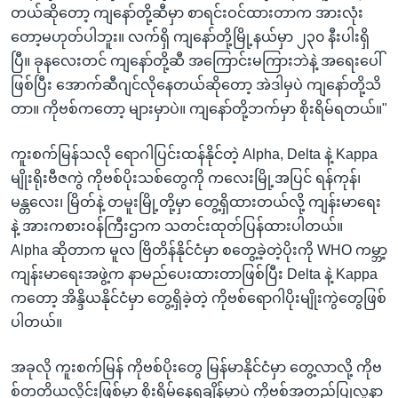
တယ်ဆိုတော့ ကျနော်တို့ဆီမှာ စာရင်းဝင်ထားတာက အားလုံး
တော့မဟုတ်ပါဘူး။ လက်ရှိ ကျနော်တို့မြို့နယ်မှာ ၂၃၀ နီးပါးရှိ
ပြီ။ ခုနလေးတင် ကျနော်တို့ဆီ အကြောင်းမကြားဘဲနဲ့ အရေးပေါ်
ဖြစ်ပြီး အောက်ဆီဂျင်လိုနေတယ်ဆိုတော့ အဲဒါမှပဲ ကျနော်တို့သိ
တာ။ ကိုဗစ်ကတော့ များမှာပဲ။ ကျနော်တို့ဘက်မှာ စိုးရိမ်ရတယ်။"
ကူးစက်မြန်သလို ရောဂါပြင်းထန်နိုင်တဲ့ Alpha, Delta နဲ့ Kappa
မျိုးရိုးဗီဇကွဲ ကိုဗစ်ပိုးသစ်တွေကို ကလေးမြို့အပြင် ရန်ကုန်၊
မန္တလေး၊ မြိတ်နဲ့ တမူးမြို့တို့မှာ တွေ့ရှိထားတယ်လို့ ကျန်းမာရေး
နဲ့ အားကစားဝန်ကြီးဌာက သတင်းထုတ်ပြန်ထားပါတယ်။
Alpha ဆိုတာက မူလ ဗြိတိန်နိုင်ငံမှာ စတွေ့ခဲ့တဲ့ပိုးကို WHO ကမ္ဘာ့
ကျန်းမာရေးအဖွဲ့က နာမည်ပေးထားတာဖြစ်ပြီး Delta နဲ့ Kappa
ကတော့ အိန္ဒိယနိုင်ငံမှာ တွေ့ရှိခဲ့တဲ့ ကိုဗစ်ရောဂါပိုးမျိုးကွဲတွေဖြစ်
ပါတယ်။
အခုလို ကူးစက်မြန် ကိုဗစ်ပိုးတွေ မြန်မာနိုင်ငံမှာ တွေ့လာလို့ ကိုဗ
စ်တတိယလှိုင်းဖြစ်မှာ စိုးရိမ်နေရချိန်မှာပဲ ကိုဗစ်အတည်ပြုလူနာ