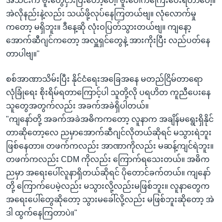
အသင်းက ဗူးတွေငှားပြီးတော့ပေါ့၊ ဗူးပေါက်ကြေးပေးရတာပေါ့။
အဲလိုနည်းနဲ့လည်း သယ်ဖို့လုပ်နေကြတယ်ဗျ။ လုံလောက်မှု
ကတော့ မရှိဘူး။ ဒီနေ့ဆို လုံးဝပြတ်သွားတယ်ဗျ။ ကျနော့
အောက်ဆီဂျင်ကတော့ အလှူရှင်တွေနဲ့ အားကိုးပြီး လည်ပတ်နေ
တာပါဗျ။"
စစ်အာဏာသိမ်းပြီး နိုင်ငံရေးအခြေအနေ မတည်ငြိမ်တာရော
လုံခြုံရေး စိုးရိမ်ရတာကြောင့်ပါ သူတို့လို ပရဟိတ ကူညီပေးနေ
သူတွေအတွက်လည်း အခက်အခဲရှိပါတယ်။
"ကျနော်တို့ အခက်အခဲအဓိကကတော့ လူနာက အချိန်မရွေးရှိနိုင်
တာဆိုတော့လေ ညမှာအောက်ဆီဂျင်လိုတယ်ဆိုရင် မသွားရဲဘူး
ဖြစ်နေတာ။ တဖက်ကလည်း အာဏာကိုလည်း မဆန့်ကျင်ရဲဘူး။
တဖက်ကလည်း CDM ကိုလည်း ကြောက်ရသေးတယ်။ အဓိက
ညမှာ အရေးပေါ်လူနာရှိတယ်ဆိုရင် ပိုတောင်ခက်တယ်။ ကျနော်
တို့ ကြောက်ပေမဲ့လည်း မသွားလို့လည်းမဖြစ်ဘူး။ လူနာတွေက
အရေးပေါ်တွေဆိုတော့ သွားမခေါ်လို့လည်း မဖြစ်ဘူးဆိုတော့ အဲ
ဒါ ထွက်နေကြတာပဲ။"