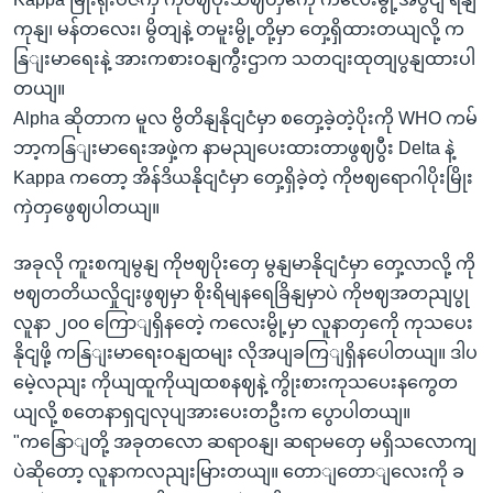
ကုနျ၊ မန်တလေး၊ မွိတျနဲ့ တမူးမွို့တို့မှာ တှေ့ရှိထားတယျလို့ က
နြျးမာရေးနဲ့ အားကစားဝနျကွီးဌာက သတငျးထုတျပွနျထားပါ
တယျ။
Alpha ဆိုတာက မူလ ဗွိတိနျနိုငျငံမှာ စတှေ့ခဲ့တဲ့ပိုးကို WHO ကမ်
ဘာ့ကနြျးမာရေးအဖှဲ့က နာမညျပေးထားတာဖွဈပွီး Delta နဲ့
Kappa ကတော့ အိန်ဒိယနိုငျငံမှာ တှေ့ရှိခဲ့တဲ့ ကိုဗဈရောဂါပိုးမြိုး
ကှဲတှဖွေဈပါတယျ။
အခုလို ကူးစကျမွနျ ကိုဗဈပိုးတှေ မွနျမာနိုငျငံမှာ တှေ့လာလို့ ကို
ဗဈတတိယလှိုငျးဖွဈမှာ စိုးရိမျနရေခြိနျမှာပဲ ကိုဗဈအတညျပွု
လူနာ ၂၀၀ ကြောျရှိနတေဲ့ ကလေးမွို့မှာ လူနာတှကေို ကုသပေး
နိုငျဖို့ ကနြျးမာရေးဝနျထမျး လိုအပျခကြျရှိနပေါတယျ။ ဒါပ
မေဲ့လညျး ကိုယျထူကိုယျထစနဈနဲ့ ကွိုးစားကုသပေးနကွေတ
ယျလို့ စတေနာရှငျလုပျအားပေးတဦးက ပွောပါတယျ။
"ကနြောျတို့ အခုတလော ဆရာဝနျ၊ ဆရာမတှေ မရှိသလောကျ
ပဲဆိုတော့ လူနာကလညျးမြားတယျ။ တောျတောျလေးကို ခ