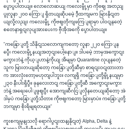
ပွောပွပါတယျ။ လောလောဆယျ ကလေးမွို့မှာ ကိုဗဈ အတညျ
ပွုလူနာ ၂၀၀ ကြောျ ရှိတယျဆိုပမေဲ့ ဒီ့ထကျမက မြားနိုငျတ
ယျလို့လညျး ကလေးမွို့ ကိုဗဈတိုကျဖကြျရာမှာ ပါဝငျနတေဲ့
စတေနာရှငျလုပျအားပေးက ဗှီအိုအကေို ပွောပါတယျ။
"ကနြောျတို့ သိနိုငျသလောကျကတော့ လူနာ ၂၂၀ ကြောျန
ပွေီ၊ ကလေးမွို့နယျအတှငျးပေါ့နောျ။ ဒါပမေဲ့ ဘာမှအကွောငျး
မကွားဘဲနဲ့ ကိုယ့ျဟာနဲ့ကိုယျ အိမျမှာ Quarantine လုပျနတေဲ့
သူက မြားတယျဆိုတော့ ကနြောျတို့ဆီမှာ စာရငျးဝငျထားတာ
က အားလုံးတော့မဟုတျပါဘူး။ လကျရှိ ကနြောျတို့မွို့နယျမှာ
၂၃၀ နီးပါးရှိပွီ။ ခုနလေးတငျ ကနြောျတို့ဆီ အကွောငျးမကွား
ဘဲနဲ့ အရေးပေါျဖွဈပွီး အောကျဆီဂငြျလိုနတေယျဆိုတော့ အဲ
ဒါမှပဲ ကနြောျတို့သိတာ။ ကိုဗဈကတော့ မြားမှာပဲ။ ကနြောျတို့
ဘကျမှာ စိုးရိမျရတယျ။"
ကူးစကျမွနျသလို ရောဂါပွငျးထနျနိုငျတဲ့ Alpha, Delta နဲ့
Kappa မြိုးရိုးဗီဇကှဲ ကိုဗဈပိုးသဈတှကေို ကလေးမွို့အပွငျ ရနျ