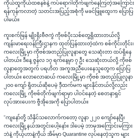
ကိုယ်ထူကိုယ်ထစနစ်နဲ့ ကပ်ရောဂါတိုက်ဖျက်နေကြတဲ့အကြောင်း
ရန်ကုန်ကလာတဲ့ သတင်းအပြည့်အစုံကို မခင်ဖြူထွေးက ပြောပြ
ပါမယ်။
ကူးစက်မြန် မျိုးရိုးဗီဇကွဲ ကိုဗစ်ပိုးသစ်တွေ့ရှိထားတယ်လို့
ကျန်းမာရေးဝန်ကြီးဌာနက ထုတ်ပြန်ထားတဲ့ထဲက စစ်ကိုင်းတိုင်း၊
ကလေးမြို့မှာ ကိုဗစ်အတည်ပြုလူနာတွေ သေဆုံးတာ ထပ်ရှိနေ
ပါတယ်။ ဒီနေ့ ဇွန်လ ၁၇ ရက်နေ့မှာ ၇ ဦး သေဆုံးတယ်လို့ ကိုဗစ်
လူနာတွေအတွက် ပရဟိတ အကူအညီပေးနေသူတွေက ပြောပြ
ပါတယ်။ လောလောဆယ် ကလေးမြို့မှာ ကိုဗစ် အတည်ပြုလူနာ
၂၀၀ ကျော် ရှိတယ်ဆိုပေမဲ့ ဒီ့ထက်မက များနိုင်တယ်လို့လည်း
ကလေးမြို့ ကိုဗစ်တိုက်ဖျက်ရာမှာ ပါဝင်နေတဲ့ စေတနာရှင်
လုပ်အားပေးက ဗွီအိုအေကို ပြောပါတယ်။
"ကျနော်တို့ သိနိုင်သလောက်ကတော့ လူနာ ၂၂၀ ကျော်နေပြီ၊
ကလေးမြို့နယ်အတွင်းပေါ့နော်။ ဒါပေမဲ့ ဘာမှအကြောင်းမကြား
ဘဲနဲ့ ကိုယ့်ဟာနဲ့ကိုယ် အိမ်မှာ Quarantine လုပ်နေတဲ့သူက များ