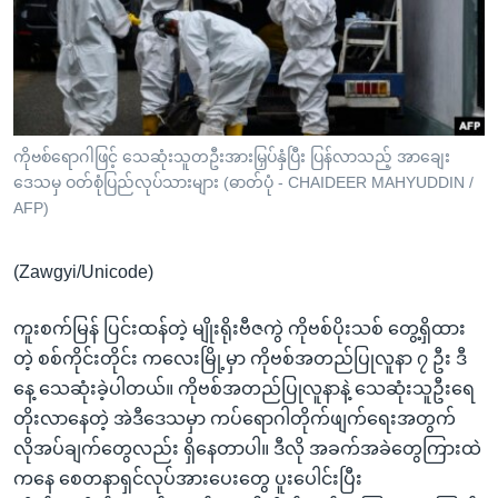
အ
သုတပဒေသာ အင်္ဂလိပ်စာ
ညွန်း
Learning English
စာမျက်နှာ
သို့
ဗွီအိုအေ လူမှုကွန်ယက်များ
ကျော်
ကြည့်
ကိုဗစ်ရောဂါဖြင့် သေဆုံးသူတဦးအားမြှပ်နှံပြီး ပြန်လာသည့် အာချေး
ဒေသမှ ဝတ်စုံပြည်လုပ်သားများ (ဓာတ်ပုံ - CHAIDEER MAHYUDDIN /
ရန်
ဘာသာစကားများ
AFP)
ရှာဖွေ
ရန်
(Zawgyi/Unicode)
နေရာ
သို့
ကူးစက်မြန် ပြင်းထန်တဲ့ မျိုးရိုးဗီဇကွဲ ကိုဗစ်ပိုးသစ် တွေ့ရှိထား
ကျော်
တဲ့ စစ်ကိုင်းတိုင်း ကလေးမြို့မှာ ကိုဗစ်အတည်ပြုလူနာ ၇ ဦး ဒီ
ရန်
နေ့ သေဆုံးခဲ့ပါတယ်။ ကိုဗစ်အတည်ပြုလူနာနဲ့ သေဆုံးသူဦးရေ
တိုးလာနေတဲ့ အဲဒီဒေသမှာ ကပ်ရောဂါတိုက်ဖျက်ရေးအတွက်
လိုအပ်ချက်တွေလည်း ရှိနေတာပါ။ ဒီလို အခက်အခဲတွေကြားထဲ
ကနေ စေတနာရှင်လုပ်အားပေးတွေ ပူးပေါင်းပြီး