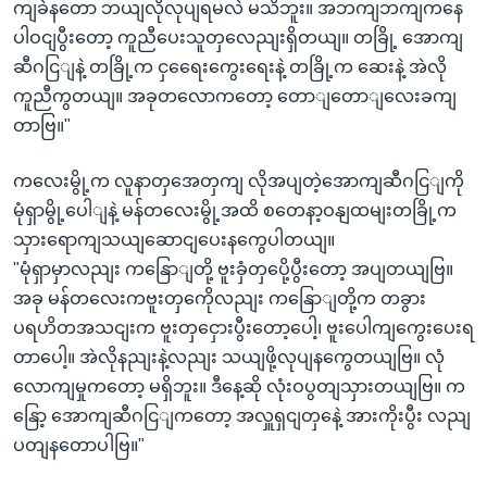
ကျခဲနတော ဘယျလိုလုပျရမလဲ မသိဘူး။ အဘကျဘကျကနေ
ပါဝငျပွီးတော့ ကူညီပေးသူတှလေညျးရှိတယျ။ တခြို့ အောကျ
ဆီဂငြျနဲ့ တခြို့က ငှရေေးကွေးရေးနဲ့ တခြို့က ဆေးနဲ့ အဲလို
ကူညီကွတယျ။ အခုတလောကတော့ တောျတောျလေးခကျ
တာဗြ။"
ကလေးမွို့က လူနာတှအေတှကျ လိုအပျတဲ့အောကျဆီဂငြျကို
မုံရှာမွို့ပေါျနဲ့ မန်တလေးမွို့အထိ စတေနာ့ဝနျထမျးတခြို့က
သှားရောကျသယျဆောငျပေးနကွေပါတယျ။
"မုံရှာမှာလညျး ကနြောျတို့ ဗူးခှံတှပေို့ပွီးတော့ အပျတယျဗြ။
အခု မန်တလေးကဗူးတှကေိုလညျး ကနြောျတို့က တခွား
ပရဟိတအသငျးက ဗူးတှငှေားပွီးတော့ပေါ့၊ ဗူးပေါကျကွေးပေးရ
တာပေါ့။ အဲလိုနညျးနဲ့လညျး သယျဖို့လုပျနကွေတယျဗြ။ လုံ
လောကျမှုကတော့ မရှိဘူး။ ဒီနေ့ဆို လုံးဝပွတျသှားတယျဗြ။ က
နြော့ အောကျဆီဂငြျကတော့ အလှူရှငျတှနေဲ့ အားကိုးပွီး လညျ
ပတျနတောပါဗြ။"