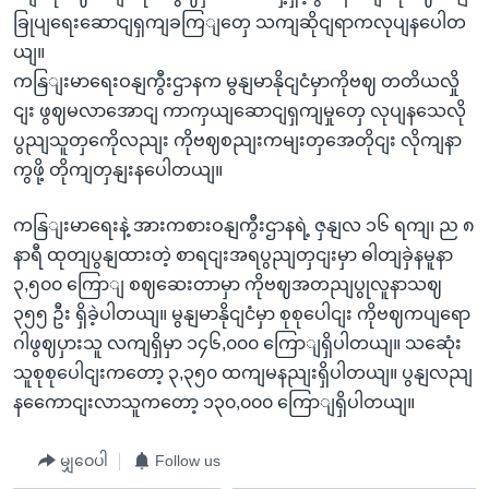
ခြုပျရေးဆောငျရှကျခကြျတှေ သကျဆိုငျရာကလုပျနပေါတ
ယျ။
ကနြျးမာရေးဝနျကွီးဌာနက မွနျမာနိုငျငံမှာကိုဗဈ တတိယလှို
ငျး ဖွဈမလာအောငျ ကာကှယျဆောငျရှကျမှုတှေ လုပျနသေလို
ပွညျသူတှကေိုလညျး ကိုဗဈစညျးကမျးတှအေတိုငျး လိုကျနာ
ကွဖို့ တိုကျတှနျးနပေါတယျ။
ကနြျးမာရေးနဲ့ အားကစားဝနျကွီးဌာနရဲ့ ဇှနျလ ၁၆ ရကျ၊ ည ၈
နာရီ ထုတျပွနျထားတဲ့ စာရငျးအရပွညျတှငျးမှာ ဓါတျခှဲနမူနာ
၃,၅၀၀ ကြောျ စဈဆေးတာမှာ ကိုဗဈအတညျပွုလူနာသဈ
၃၅၅ ဦး ရှိခဲ့ပါတယျ။ မွနျမာနိုငျငံမှာ စုစုပေါငျး ကိုဗဈကပျရော
ဂါဖွဈပှားသူ လကျရှိမှာ ၁၄၆,၀၀၀ ကြောျရှိပါတယျ။ သဆေုံး
သူစုစုပေါငျးကတော့ ၃,၃၅၀ ထကျမနညျးရှိပါတယျ။ ပွနျလညျ
နကေောငျးလာသူကတော့ ၁၃၀,၀၀၀ ကြောျရှိပါတယျ။
မျှဝေပါ
Follow us