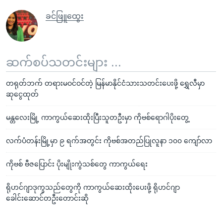
ခင်ဖြူထွေး
ဆက်စပ်သတင်းများ ...
တရုတ်ဘက် တရားမဝင်ဝင်တဲ့ မြန်မာနိုင်ငံသားသတင်းပေးဖို့ ရွှေလီမှာ
ဆုငွေထုတ်
မန္တလေးမြို့ ကာကွယ်ဆေးထိုးပြီးသူတဦးမှာ ကိုဗစ်ရောဂါပိုးတွေ့
လက်ပံတန်းမြို့မှာ ၉ ရက်အတွင်း ကိုဗစ်အတည်ပြုလူနာ ၁၀၀ ကျော်လာ
ကိုဗစ် ဗီဇပြောင်း ပိုးမျိုးကွဲသစ်တွေ ကာကွယ်ရေး
ရိုဟင်ဂျာဒုက္ခသည်တွေကို ကာကွယ်ဆေးထိုးပေးဖို့ ရိုဟင်ဂျာ
ခေါင်းဆောင်တဦးတောင်းဆို