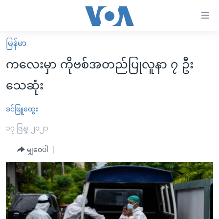
သုံး
ရ
လွယ်ကူ
မြန်မာ
မူလစာမျက်နှာ
စေ
ကလေးမှာ ကိုဗစ်အတည်ပြုလူနာ ၇ ဦး
မြန်မာ
သည့်
သေဆုံး
ကမ္ဘာ့သတင်းများ
Link
ဗွီဒီယို
နိုင်ငံတကာ
ခင်ဖြူထွေး
များ
သတင်းလွတ်လပ်ခွင့်
အမေရိကန်
၁၇ ဇြန္၊ ၂၀၂၁
ပင်မ
ရပ်ဝန်းတခု လမ်းတခု အလွန်
တရုတ်
အကြောင်းအရာ
မျှဝေပါ
သို့
အင်္ဂလိပ်စာလေ့လာမယ်
အစ္စရေး-ပါလက်စတိုင်း
ကျော်
အပတ်စဉ်ကဏ္ဍများ
အမေရိကန်သုံးအီဒီယံ
ကြည့်
ရေဒီယိုနှင့်ရုပ်သံ အချက်အလက်များ
မကြေးမုံရဲ့ အင်္ဂလိပ်စာ
ရေဒီယို
ရန်
ပင်မ
ရေဒီယို/တီဗွီအစီအစဉ်
ရုပ်ရှင်ထဲက အင်္ဂလိပ်စာ
တီဗွီ