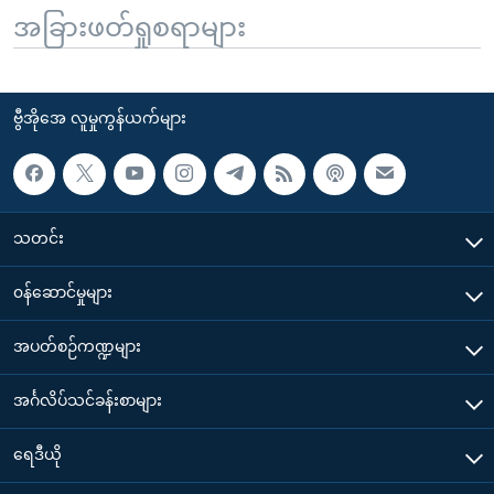
အခြားဖတ်ရှုစရာများ
ဗွီအိုအေ လူမှုကွန်ယက်များ
သတင်း
၀န်ဆောင်မှုများ
အပတ်စဉ်ကဏ္ဍများ
အင်္ဂလိပ်သင်ခန်းစာများ
ရေဒီယို