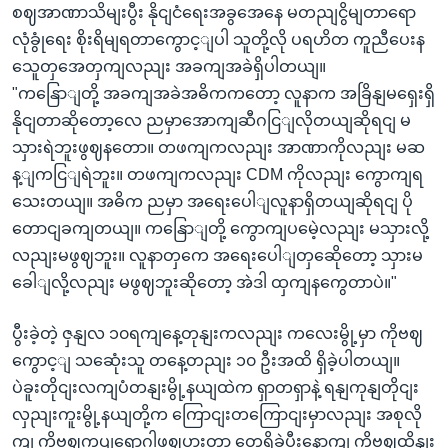
စဈအာဏာသိမျးပွီး နိုငျငံရေးအခွအေနေ မတညျငွိမျတာရော
လုံခွုံရေး စိုးရိမျရတာကွောင့ျပါ သူတို့လို ပရဟိတ ကူညီပေးန
သေူတှအေတှကျလညျး အခကျအခဲရှိပါတယျ။
"ကနြောျတို့ အခကျအခဲအဓိကကတော့ လူနာက အခြိနျမရှေးရှိ
နိုငျတာဆိုတော့လေ ညမှာအောကျဆီဂငြျလိုတယျဆိုရငျ မ
သှားရဲဘူးဖွဈနတော။ တဖကျကလညျး အာဏာကိုလညျး မဆ
န့ျကငြျရဲဘူး။ တဖကျကလညျး CDM ကိုလညျး ကွောကျရ
သေးတယျ။ အဓိက ညမှာ အရေးပေါျလူနာရှိတယျဆိုရငျ ပို
တောငျခကျတယျ။ ကနြောျတို့ ကွောကျပမေဲ့လညျး မသှားလို့
လညျးမဖွဈဘူး။ လူနာတှကေ အရေးပေါျတှဆေိုတော့ သှားမ
ခေါျလို့လညျး မဖွဈဘူးဆိုတော့ အဲဒါ ထှကျနကွေတာပဲ။"
ပွီးခဲ့တဲ့ ဇှနျလ ၁၀ရကျနေ့တုနျးကလညျး ကလေးမွို့မှာ ကိုဗဈ
ကွောင့ျ သဆေုံးသူ တနေ့တညျး ၁၀ ဦးအထိ ရှိခဲ့ပါတယျ။
ပဲခူးတိုငျးလကျပံတနျးမွို့နယျထဲက ရှာတရှာနဲ့ ရနျကုနျတိုငျး
လှညျးကူးမွို့နယျတို့က ကြောငျးတကြောငျးမှာလညျး အစုလို
ကျ ကိုဗဈကပျရောဂါဖွဈပှားတာ တှေ့ရှိခဲ့ပွီးနောကျ ကိုဗဈထိနျး