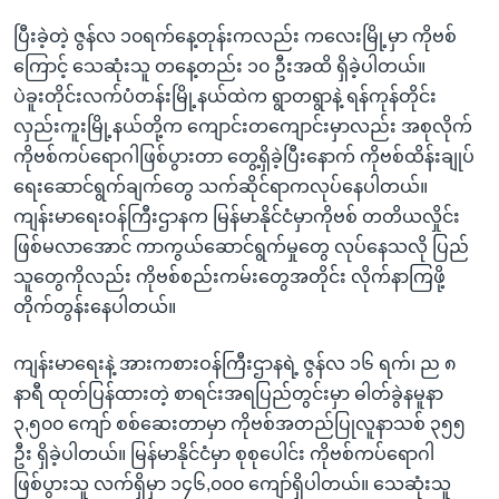
ပြီးခဲ့တဲ့ ဇွန်လ ၁၀ရက်နေ့တုန်းကလည်း ကလေးမြို့မှာ ကိုဗစ်
ကြောင့် သေဆုံးသူ တနေ့တည်း ၁၀ ဦးအထိ ရှိခဲ့ပါတယ်။
ပဲခူးတိုင်းလက်ပံတန်းမြို့နယ်ထဲက ရွာတရွာနဲ့ ရန်ကုန်တိုင်း
လှည်းကူးမြို့နယ်တို့က ကျောင်းတကျောင်းမှာလည်း အစုလိုက်
ကိုဗစ်ကပ်ရောဂါဖြစ်ပွားတာ တွေ့ရှိခဲ့ပြီးနောက် ကိုဗစ်ထိန်းချုပ်
ရေးဆောင်ရွက်ချက်တွေ သက်ဆိုင်ရာကလုပ်နေပါတယ်။
ကျန်းမာရေးဝန်ကြီးဌာနက မြန်မာနိုင်ငံမှာကိုဗစ် တတိယလှိုင်း
ဖြစ်မလာအောင် ကာကွယ်ဆောင်ရွက်မှုတွေ လုပ်နေသလို ပြည်
သူတွေကိုလည်း ကိုဗစ်စည်းကမ်းတွေအတိုင်း လိုက်နာကြဖို့
တိုက်တွန်းနေပါတယ်။
ကျန်းမာရေးနဲ့ အားကစားဝန်ကြီးဌာနရဲ့ ဇွန်လ ၁၆ ရက်၊ ည ၈
နာရီ ထုတ်ပြန်ထားတဲ့ စာရင်းအရပြည်တွင်းမှာ ဓါတ်ခွဲနမူနာ
၃,၅၀၀ ကျော် စစ်ဆေးတာမှာ ကိုဗစ်အတည်ပြုလူနာသစ် ၃၅၅
ဦး ရှိခဲ့ပါတယ်။ မြန်မာနိုင်ငံမှာ စုစုပေါင်း ကိုဗစ်ကပ်ရောဂါ
ဖြစ်ပွားသူ လက်ရှိမှာ ၁၄၆,၀၀၀ ကျော်ရှိပါတယ်။ သေဆုံးသူ