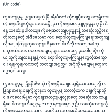
(Unicode)
ကူးစကျမွနျ ပွငျးထနျတဲ့ မြိုးရိုးဗီဇကှဲ ကိုဗဈပိုးသဈ တှေ့ရှိထား
တဲ့ စဈကိုငျးတိုငျး ကလေးမွို့မှာ ကိုဗဈအတညျပွုလူနာ ၇ ဦး ဒီ
နေ့ သဆေုံးခဲ့ပါတယျ။ ကိုဗဈအတညျပွုလူနာနဲ့ သဆေုံးသူဦးရေ
တိုးလာနတေဲ့ အဲဒီဒသေမှာ ကပျရောဂါတိုကျဖကြျရေးအတှကျ
လိုအပျခကြျတှလေညျး ရှိနတောပါ။ ဒီလို အခကျအခဲတှ
ကွေားထဲကနေ စတေနာရှငျလုပျအားပေးတှေ ပူးပေါငျးပွီး ကို
ယျထူကိုယျထစနဈနဲ့ ကပျရောဂါတိုကျဖကြျနကွေတဲ့အကွော
ငျး ရနျကုနျကလာတဲ့ သတငျးအပွည့ျအစုံကို မခငျဖွူထှေးက
ပွောပွပါမယျ။
ကူးစကျမွနျ မြိုးရိုးဗီဇကှဲ ကိုဗဈပိုးသဈတှေ့ရှိထားတယျလို့ က
နြျးမာရေးဝနျကွီးဌာနက ထုတျပွနျထားတဲ့ထဲက စဈကိုငျးတို
ငျး၊ ကလေးမွို့မှာ ကိုဗဈအတညျပွုလူနာတှေ သဆေုံးတာ ထပျ
ရှိနပေါတယျ။ ဒီနေ့ ဇှနျလ ၁၇ ရကျနေ့မှာ ၇ ဦး သဆေုံးတယျလို့
ကိုဗဈလူနာတှအေတှကျ ပရဟိတ အကူအညီပေးနသေူတှကေ