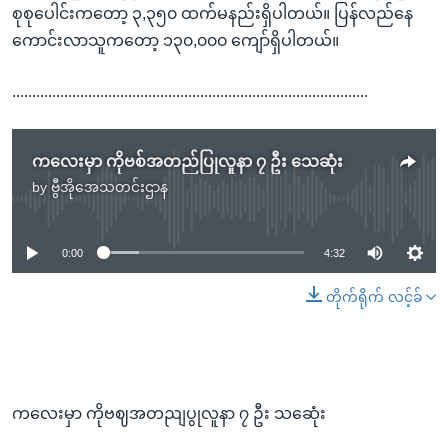
စုစုပေါင်းကတော့ ၃,၃၅၀ ထက်မနည်းရှိပါတယ်။ ပြန်လည်နေ
ကောင်းလာသူကတော့ ၁၃၀,၀၀၀ ကျော်ရှိပါတယ်။
.........................................................................................
ကလေးမှာ ကိုဗစ်အတည်ပြုလူနာ ၇ ဦး သေဆုံး
by
ဗွီအိုအေသတင်းဌာန
No media source currently available
0:00
4:32
တိုက်ရိုက် လင့်ခ်
ကလေးမှာ ကိုဗဈအတညျပွုလူနာ ၇ ဦး သဆေုံး