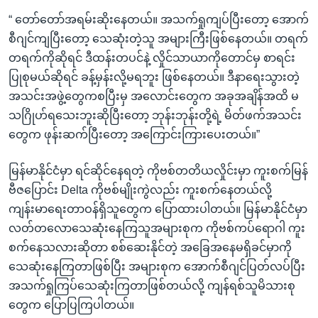
“ တော်တော်အရမ်းဆိုးနေတယ်။ အသက်ရှုကျပ်ပြီးတော့ အောက်
စီဂျင်ကျပြီးတော့ သေဆုံးတဲ့သူ အများကြီးဖြစ်နေတယ်။ တရက်
တရက်ကိုဆိုရင် ဒီထန်းတပင်နဲ့ လှိုင်သာယာကိုတောင်မှ စာရင်း
ပြုစုမယ်ဆိုရင် ခန့်မှန်းလို့မရဘူး ဖြစ်နေတယ်။ ဒီနာရေးသွားတဲ့
အသင်းအဖွဲ့တွေကစပြီးမှ အလောင်းတွေက အခုအချိန်အထိ မ
သဂြိုဟ်ရသေးဘူးဆိုပြီးတော့ ဘုန်းဘုန်းတို့ရဲ့ မိတ်ဖက်အသင်း
တွေက ဖုန်းဆက်ပြီးတော့ အကြောင်းကြားပေးတယ်။”
မြန်မာနိုင်ငံမှာ ရင်ဆိုင်နေရတဲ့ ကိုဗစ်တတိယလှိုင်းမှာ ကူးစက်မြန်
ဗီဇပြောင်း Delta ကိုဗစ်မျိုးကွဲလည်း ကူးစက်နေတယ်လို့
ကျန်းမာရေးတာဝန်ရှိသူတွေက ပြောထားပါတယ်။ မြန်မာနိုင်ငံမှာ
လတ်တလောသေဆုံးနေကြသူအများစုက ကိုဗစ်ကပ်ရောဂါ ကူး
စက်နေသလားဆိုတာ စစ်ဆေးနိုင်တဲ့ အခြေအနေမရှိခင်မှာကို
သေဆုံးနေကြတာဖြစ်ပြီး အများစုက အောက်စီဂျင်ပြတ်လပ်ပြီး
အသက်ရှုကြပ်သေဆုံးကြတာဖြစ်တယ်လို့ ကျန်ရစ်သူမိသားစု
တွေက ပြောပြကြပါတယ်။