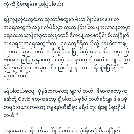
ကို ကိုငြိမ်းချမ်းပြောပြပါမယ်။
ရန်ကုန်တိုင်းတွင်းက သုသာန်တွေမှာ မီးသဂြိုလ်ပေးနေရတဲ့
အရေအတွက် အခုရက်ပိုင်းမှာ ထူးထူးခြားခြား များလာနေတာမှာ
ရေဝေးသုသာန်တခုတည်းမှာတင် ဒီကနေ့ အစောပိုင်း မီးသဂြိုလ်
ပေးခဲ့ရတဲ့အရေအတွက်က ၂၃၀ ကျော်ရှိတယ်လို့ ပရဟိတအဖွဲ့
တွေက ပြောပါတယ်။ အဲဒီလို မီးသဂြိုလ်တဲ့အလောင်းတွေမှာ ကို
ဗစ်အတည်ပြုလူနာတွေပါပေမဲ့ အရေအတွက် အတိအကျ မပြော
နိုင်ဘူးလို့ ရေဝေးသုသာန် စည်ပင်ဌာနက တာဝန်ခံဦးမြင့်နိုင်က
ပြောပါတယ်။
မှန်ပါတယ်ခင်ဗျ၊ ပုံမှန်ထက်တော့ များပါတယ်။ ဒီမှာကတော့ ကျ
နော်တို့ Covid တွေကတော့ ရှို့ပါတယ် မှန်ပါတယ်ခင်ဗျ။ ဒါပေမဲ့
စာရင်းဇယားကတော့ ကျနော်တို့ဆီမှာ မရှိပါဘူး ရုံးချုပ်မှာရှိပါ
တယ်။”
ရေဝေးသုသာန်မှာ မီးသဂြိုလ်စက်သုံးလုံးရှိပေမဲ့ မီးသဂြိုလ်ရ