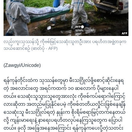
အ
သုတပဒေသာ အင်္ဂလိပ်စာ
ညွန်း
Learning English
စာမျက်နှာ
သို့
ဗွီအိုအေ လူမှုကွန်ယက်များ
ကျော်
ကြည့်
လည်းကူးသုဿန်သို့ ကိုဗစ်ဖြင့်သေဆုံးသူတဦးအား ပရဟိတအဖွဲ့တခုက
သယ်ဆောင်စဉ် (ဓာတ်ပုံ - AFP)
ရန်
ဘာသာစကားများ
ရှာဖွေ
(Zawgyi/Unicode)
ရန်
နေရာ
ရန်ကုန်တိုင်းထဲက သုဿန်တွေမှာ မီးသဂြိုလ်ဖို့စောင့်ဆိုင်းနေရ
သို့
တဲ့ အလောင်းတွေ အရင်ကထက် ၁၀ ဆလောက် ပိုများနေပါ
ကျော်
တယ်။ သေဆုံးသူသွားသူတွေအားလုံး ကိုဗစ်ကပ်ရောဂါကြောင့်
ရန်
လားဆိုတာ အတည်မပြုနိုင်ပေမဲ့ ကိုဗစ်တတိယလှိုင်းဖြစ်နေချိန်
သေဆုံးသူ မီးသဂြိုလ်ရတဲ့ နှုန်းက စိုးရိမ်စရာမြင့်တက်နေတယ်
လို့ ကျန်းမာရေးနဲ့ နာရေးပရဟိတလုပ်နေကြသူတွေက ပြောပါ
တယ်။ ခုလို အခြေအနေအကြောင်း ရန်ကုန်ကပေးပို့တဲ့သတင်း