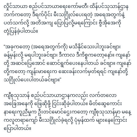
လှိုင်သာယာ စည်ပင်သာယာရေးကော်မတီ၊ ထိန်ပင်သုသာန်ဌာန
ဘက်ကတော့ ဒီရက်ပိုင်း မီးသဂြိုလ်ပေးရတဲ့ အရေအတွက်နဲ့
ပတ်သက်လို့ အတိအကျ ပြောပြလို့မရကြောင်း ဗွီအိုအေကို
တုံ့ပြန်ခဲ့ပါတယ်။
“အခုကတော့ (အရေအတွက်ကို) မသိနိုင်သေးပါဘူးခင်ဗျာ၊
ခန့်မှန်းလို့ မရပါဘူးခင်ဗျာ၊ ဒီကာလ ဒီကိစ္စကတော့နော်။ ကျနော်
တို့ အဆင်ပြေအောင် ဆောင်ရွက်ပေးနေပါတယ် ခင်ဗျာ။ ကျနော်
တို့ကတော့ ကျန်းမာရေးက ဆေးခန်းလက်မှတ်ရရင် ကျနော်တို့
သဂြိုလ်ပေးပါတယ်ခင်ဗျာ။”
ကျီစုသုသာန် စည်ပင်သာယာဌာနကလည်း လက်တလော
အခြေအနေကို ဖြေဆိုဖို့ ငြင်းဆိုခဲ့ပါတယ်။ မိတ်ဆွေကောင်း
နာရေးကူညီမှုက ဦးတင်မောင်ဌေးကတော့ ကျီစုသုသာန်မှာ မနေ့
ကလူတရာကျော် မီးသဂြိုလ်ခဲ့ရလို့ ပုံမှန်ထက် များနေကြောင်း
ပြောပါတယ်။