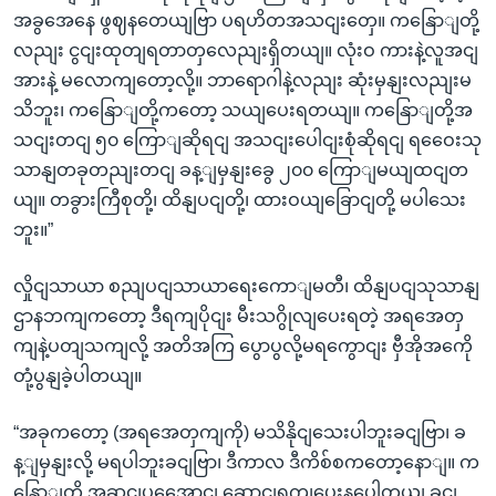
အခွအေနေ ဖွဈနတေယျဗြာ ပရဟိတအသငျးတှေ။ ကနြောျတို့
လညျး ငွငျးထုတျရတာတှလေညျးရှိတယျ။ လုံးဝ ကားနဲ့လူအငျ
အားနဲ့ မလောကျတော့လို့။ ဘာရောဂါနဲ့လညျး ဆုံးမှနျးလညျးမ
သိဘူး၊ ကနြောျတို့ကတော့ သယျပေးရတယျ။ ကနြောျတို့အ
သငျးတငျ ၅၀ ကြောျဆိုရငျ အသငျးပေါငျးစုံဆိုရငျ ရဝေေးသု
သာနျတခုတညျးတငျ ခန့ျမှနျးခွေ ၂၀၀ ကြောျမယျထငျတ
ယျ။ တခွားကြီစုတို့၊ ထိနျပငျတို့၊ ထားဝယျခြောငျတို့ မပါသေး
ဘူး။”
လှိုငျသာယာ စညျပငျသာယာရေးကောျမတီ၊ ထိနျပငျသုသာနျ
ဌာနဘကျကတော့ ဒီရကျပိုငျး မီးသဂွိုလျပေးရတဲ့ အရအေတှ
ကျနဲ့ပတျသကျလို့ အတိအကြ ပွောပွလို့မရကွောငျး ဗှီအိုအကေို
တုံ့ပွနျခဲ့ပါတယျ။
“အခုကတော့ (အရအေတှကျကို) မသိနိုငျသေးပါဘူးခငျဗြာ၊ ခ
န့ျမှနျးလို့ မရပါဘူးခငျဗြာ၊ ဒီကာလ ဒီကိစ်စကတော့နောျ။ က
နြောျတို့ အဆငျပွအေောငျ ဆောငျရှကျပေးနပေါတယျ ခငျ