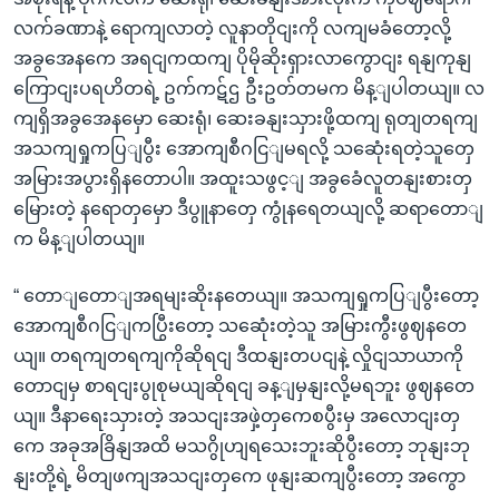
လက်ခဏာနဲ့ ရောကျလာတဲ့ လူနာတိုငျးကို လကျမခံတော့လို့
အခွအေနကေ အရငျကထကျ ပိုမိုဆိုးရှားလာကွောငျး ရနျကုနျ
ကြောငျးပရဟိတရဲ့ ဥက်ကဋ်ဌ ဦးဥတ်တမက မိန့ျပါတယျ။ လ
ကျရှိအခွအေနမှော ဆေးရုံ၊ ဆေးခနျးသှားဖို့ထကျ ရုတျတရကျ
အသကျရှုကပြျပွီး အောကျစီဂငြျမရလို့ သဆေုံးရတဲ့သူတှေ
အမြားအပွားရှိနတောပါ။ အထူးသဖွင့ျ အခွခေံလူတနျးစားတှ
မြေားတဲ့ နရောတှမှော ဒီပွူနာတှေ ကွုံနရေတယျလို့ ဆရာတောျ
က မိန့ျပါတယျ။
“ တောျတောျအရမျးဆိုးနတေယျ။ အသကျရှုကပြျပွီးတော့
အောကျစီဂငြျကပြွီးတော့ သဆေုံးတဲ့သူ အမြားကွီးဖွဈနတေ
ယျ။ တရကျတရကျကိုဆိုရငျ ဒီထနျးတပငျနဲ့ လှိုငျသာယာကို
တောငျမှ စာရငျးပွုစုမယျဆိုရငျ ခန့ျမှနျးလို့မရဘူး ဖွဈနတေ
ယျ။ ဒီနာရေးသှားတဲ့ အသငျးအဖှဲ့တှကေစပွီးမှ အလောငျးတှ
ကေ အခုအခြိနျအထိ မသဂွိုဟျရသေးဘူးဆိုပွီးတော့ ဘုနျးဘု
နျးတို့ရဲ့ မိတျဖကျအသငျးတှကေ ဖုနျးဆကျပွီးတော့ အကွော