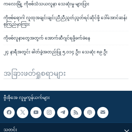
ကလေးမြို့ ကိုဗစ်သံသယလူနာ သေဆုံးမှု များပြား
ကိုဗစ်ရောဂါ လူထုအချင်းချင်းညီညီညွတ်ညွတ်ရင်ဆိုင်ဖို့ ဒေါ်အောင်ဆန်း
စုကြည်မှာကြား
ကိုဗစ်လူနာတွေအတွက် အောက်ဆီဂျင်ရဖို့ခက်ခဲနေ
၂၄ နာရီအတွင်း ဓါတ်ခွဲအတည်ပြု ၅,၀၁၄ ဦး၊ သေဆုံး ၈၉ ဦး
အခြားဖတ်ရှုစရာများ
ဗွီအိုအေ လူမှုကွန်ယက်များ
သတင်း