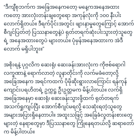
“ဒီကျီစုဘက်က အခြေအနေကတော့ မနေ့ကအနေအထား
ကတော့ အားလုံးတန်းချတွေရော အကုန်လုံးကို ၁၀၀ နီးပါး
လောက်ရှိတယ်။ ဒီရက်ပိုင်းအတွင်း ဖျားနာမှုတွေကြောင့် အောက်
စီဂျင်ပြတ်တဲ့ ပြဿနာတွေနဲ့ပဲ ရုတ်တရက်ဆုံးပါးသွားတဲ့သူတွေ
ရဲ့ အနေအထားတွေပဲ များတယ်။ ပုံမှန်အနေအထားက အဲဒီ
လောက် မရှိပါဘူး။”
အစိုးရနဲ့ ပုဂ္ဂလိက ဆေးရုံ၊ ဆေးခန်းအားလုံးက ကိုဗစ်ရောဂါ
လက္ခဏာနဲ့ ရောက်လာတဲ့ လူနာတိုင်းကို လက်မခံတော့လို့
အခြေအနေက အရင်ကထက် ပိုမိုဆိုးရွားလာကြောင်း ရန်ကုန်
ကျောင်းပရဟိတရဲ့ ဥက္ကဋ္ဌ ဦးဥတ္တမက မိန့်ပါတယ်။ လက်ရှိ
အခြေအနေမှာ ဆေးရုံ၊ ဆေးခန်းသွားဖို့ထက် ရုတ်တရက်
အသက်ရှုကျပ်ပြီး အောက်စီဂျင်မရလို့ သေဆုံးရတဲ့သူတွေ
အများအပြားရှိနေတာပါ။ အထူးသဖြင့် အခြေခံလူတန်းစားတွေ
များတဲ့ နေရာတွေမှာ ဒီပြဿနာတွေ ကြုံနေရတယ်လို့ ဆရာတော်
က မိန့်ပါတယ်။