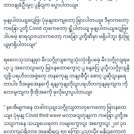
တာဝနျခံဦးမွင့ျနိုငျက ပွောပါတယျ။
မှနျပါတယျခငျဗြ၊ ပုံမှနျထကျတော့ မြားပါတယျ။ ဒီမှာကတော့
ကနြောျတို့ Covid တှကေတော့ ရှို့ပါတယျ မှနျပါတယျခငျဗြ။
ဒါပမေဲ့ စာရငျးဇယားကတော့ ကနြောျတို့ဆီမှာ မရှိပါဘူး ရုံးခြု
ပျမှာရှိပါတယျ။”
ရဝေေးသုသာနျမှာ မီးသဂွိုလျစကျသုံးလုံးရှိပမေဲ့ မီးသဂွိုလျရမ
ယ့ျ အလောငျးတှေ မြားနတောကွောင့ျ နေ့ခငြျးပွီးသဂွိုလျနို
ငျဖို့ ပရဟိတအဖှဲ့တှေ တနကေုနျ တနျးစီပွီး စောင့ျဆိုငျးနရေ
တာပါ။ ဒီအခွအေနကေို ရနျကုနျတိုငျးပရဟိတကှနျရကျက ကို
လေးမွတျက ဗှီအိုအကေို ခုလိုပွောပွပါတယျ။
“ နအေိမျကနေ တခါတညျးသဂွိုလျတာတှကေတော့ မြားနတေ
ယျ။ ပုံမှနျ Covid third wave မလာခငျတုနျးက ကနြောျတို့အ
သငျးကနေ သယျပေးရတာ လမျးကွောငျး အကွောငျး ၂၀/ ၃၀
လောကျပဲရှိတာ။ အခုဆိုရငျ ၅၀ ကြောျသှားပွီ။ မနိုငျတော့တဲ့