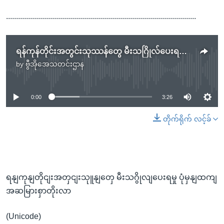
...............................................................................................
ရန်ကုန်တိုင်းအတွင်းသုဿန်တွေ မီးသဂြိုလ်ပေးရမှု ပုံမှန်ထက်အဆများစွာတိုးလာ
by
ဗွီအိုအေသတင်းဌာန
No media source currently available
0:00
3:26
တိုက်ရိုက် လင့်ခ်
ရနျကုနျတိုငျးအတှငျးသုူနျတှေ မီးသဂွိုလျပေးရမှု ပုံမှနျထကျ
အဆမြားစှာတိုးလာ
(Unicode)