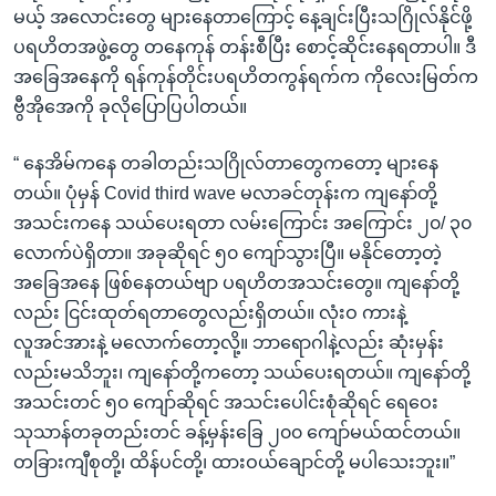
မယ့် အလောင်းတွေ များနေတာကြောင့် နေ့ချင်းပြီးသဂြိုလ်နိုင်ဖို့
ပရဟိတအဖွဲ့တွေ တနေကုန် တန်းစီပြီး စောင့်ဆိုင်းနေရတာပါ။ ဒီ
အခြေအနေကို ရန်ကုန်တိုင်းပရဟိတကွန်ရက်က ကိုလေးမြတ်က
ဗွီအိုအေကို ခုလိုပြောပြပါတယ်။
“ နေအိမ်ကနေ တခါတည်းသဂြိုလ်တာတွေကတော့ များနေ
တယ်။ ပုံမှန် Covid third wave မလာခင်တုန်းက ကျနော်တို့
အသင်းကနေ သယ်ပေးရတာ လမ်းကြောင်း အကြောင်း ၂၀/ ၃၀
လောက်ပဲရှိတာ။ အခုဆိုရင် ၅၀ ကျော်သွားပြီ။ မနိုင်တော့တဲ့
အခြေအနေ ဖြစ်နေတယ်ဗျာ ပရဟိတအသင်းတွေ။ ကျနော်တို့
လည်း ငြင်းထုတ်ရတာတွေလည်းရှိတယ်။ လုံးဝ ကားနဲ့
လူအင်အားနဲ့ မလောက်တော့လို့။ ဘာရောဂါနဲ့လည်း ဆုံးမှန်း
လည်းမသိဘူး၊ ကျနော်တို့ကတော့ သယ်ပေးရတယ်။ ကျနော်တို့
အသင်းတင် ၅၀ ကျော်ဆိုရင် အသင်းပေါင်းစုံဆိုရင် ရေဝေး
သုသာန်တခုတည်းတင် ခန့်မှန်းခြေ ၂၀၀ ကျော်မယ်ထင်တယ်။
တခြားကျီစုတို့၊ ထိန်ပင်တို့၊ ထားဝယ်ချောင်တို့ မပါသေးဘူး။”