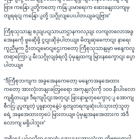
ဗြာ။ ကနြောျတို့ကတော့ ကနြျးမာရေးက ဆေးခနျးလကျမှ
တျရရငျ ကနြောျတို့ သဂွိုလျပေးပါတယျခငျဗြာ။”
ကြီစုသုသာနျ စညျပငျသာယာဌာနကလညျး လကျတလောအခွ
အေနကေို ဖွဆေိုဖို့ ငွငျးဆိုခဲ့ပါတယျ။ မိတျဆှကေောငျး နာရေး
ကူညီမှုက ဦးတငျမောငျဌေးကတော့ ကြီစုသုသာနျမှာ မနေ့ကလူ
တရာကြောျ မီးသဂွိုလျခဲ့ရလို့ ပုံမှနျထကျ မြားနကွေောငျး ပွော
ပါတယျ။
“ဒီကြီစုဘကျက အခွအေနကေတော့ မနေ့ကအနအေထား
ကတော့ အားလုံးတနျးခတြှရေော အကုနျလုံးကို ၁၀၀ နီးပါးလော
ကျရှိတယျ။ ဒီရကျပိုငျးအတှငျး ဖြားနာမှုတှကွေောင့ျ အောကျ
စီဂငြျပွတျတဲ့ ပွူနာတှနေဲ့ပဲ ရုတျတရကျဆုံးပါးသှားတဲ့သူတှ
ရေဲ့ အနအေထားတှပေဲ မြားတယျ။ ပုံမှနျအနအေထားက အဲဒီ
လောကျ မရှိပါဘူး။”
အစိုးရနဲ့ ပုဂ်ဂလိက ဆေးရုံ၊ ဆေးခနျးအားလုံးက ကိုဗဈရောဂါ