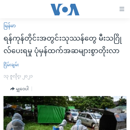
သုံး
ရ
လွယ်ကူ
မြန်မာ
မူလစာမျက်နှာ
စေ
ရန်ကုန်တိုင်းအတွင်းသုဿန်တွေ မီးသဂြို
မြန်မာ
သည့်
လ်ပေးရမှု ပုံမှန်ထက်အဆများစွာတိုးလာ
ကမ္ဘာ့သတင်းများ
Link
ဗွီဒီယို
နိုင်ငံတကာ
ငြိမ်းချမ်း
များ
သတင်းလွတ်လပ်ခွင့်
အမေရိကန်
၁၃ ဇူလိုင္၊ ၂၀၂၁
ပင်မ
ရပ်ဝန်းတခု လမ်းတခု အလွန်
တရုတ်
အကြောင်းအရာ
မျှဝေပါ
သို့
အင်္ဂလိပ်စာလေ့လာမယ်
အစ္စရေး-ပါလက်စတိုင်း
ကျော်
အပတ်စဉ်ကဏ္ဍများ
အမေရိကန်သုံးအီဒီယံ
ကြည့်
ရေဒီယိုနှင့်ရုပ်သံ အချက်အလက်များ
မကြေးမုံရဲ့ အင်္ဂလိပ်စာ
ရေဒီယို
ရန်
ပင်မ
ရေဒီယို/တီဗွီအစီအစဉ်
ရုပ်ရှင်ထဲက အင်္ဂလိပ်စာ
တီဗွီ