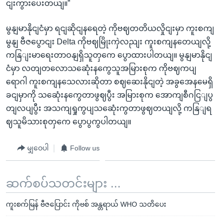
ငျးကွားပေးတယျ။”
မွနျမာနိုငျငံမှာ ရငျဆိုငျနရေတဲ့ ကိုဗဈတတိယလှိုငျးမှာ ကူးစကျ
မွနျ ဗီဇပွောငျး Delta ကိုဗဈမြိုးကှဲလညျး ကူးစကျနတေယျလို့
ကနြျးမာရေးတာဝနျရှိသူတှကေ ပွောထားပါတယျ။ မွနျမာနိုငျ
ငံမှာ လတျတလောသဆေုံးနကွေသူအမြားစုက ကိုဗဈကပျ
ရောဂါ ကူးစကျနသေလားဆိုတာ စဈဆေးနိုငျတဲ့ အခွအေနမေရှိ
ခငျမှာကို သဆေုံးနကွေတာဖွဈပွီး အမြားစုက အောကျစီဂငြျပွ
တျလပျပွီး အသကျရှုကွပျသဆေုံးကွတာဖွဈတယျလို့ ကနြျရ
ဈသူမိသားစုတှကေ ပွောပွကွပါတယျ။
မျှဝေပါ
Follow us
ဆက်စပ်သတင်းများ ...
ကူးစက်မြန် ဗီဇပြောင်း ကိုဗစ် အန္တရာယ် WHO သတိပေး