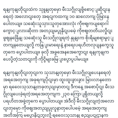
ရနျကုနျတိုငျးထဲက သုူနျတှမှော မီးသဂွိုလျဖို့စောင့ျဆိုငျးန
ရေတဲ့ အလောငျးတှေ အရငျကထကျ ၁၀ ဆလောကျ ပိုမြားန
ပေါတယျ။ သဆေုံးသူသှားသူတှအေားလုံး ကိုဗဈကပျရောဂါ
ကွောင့ျလားဆိုတာ အတညျမပွုနိုငျပမေဲ့ ကိုဗဈတတိယလှိုငျး
ဖွဈနခြေိနျ သဆေုံးသူ မီးသဂွိုလျရတဲ့ နှုနျးက စိုးရိမျစရာမွင့ျ
တကျနတေယျလို့ ကနြျးမာရေးနဲ့ နာရေးပရဟိတလုပျနကွေသူ
တှကေ ပွောပါတယျ။ ခုလို အခွအေနအေကွောငျး ရနျကုနျက
ပေးပို့တဲ့သတငျးကို ကိုငွိမျးခမြျးပွောပွပါမယျ။
ရနျကုနျတိုငျးတှငျးက သုသာနျတှမှော မီးသဂွိုလျပေးနရေတဲ့
အရအေတှကျ အခုရကျပိုငျးမှာ ထူးထူးခွားခွား မြားလာနတော
မှာ ရဝေေးသုသာနျတခုတညျးမှာတငျ ဒီကနေ့ အစောပိုငျး မီးသ
ဂွိုလျပေးခဲ့ရတဲ့အရအေတှကျက ၂၃၀ ကြောျရှိတယျလို့
ပရဟိတအဖှဲ့တှကေ ပွောပါတယျ။ အဲဒီလို မီးသဂွိုလျတဲ့အလော
ငျးတှမှော ကိုဗဈအတညျပွုလူနာတှပေါပမေဲ့ အရအေတှကျ
အတိအကြ မပွောနိုငျဘူးလို့ ရဝေေးသုသာနျ စညျပငျဌာနက