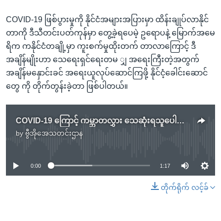
COVID-19 ဖြစ်ပွားမှုကို နိုင်ငံအများအပြားမှာ ထိန်းချုပ်လာနိုင်
တာကို ဒီသီတင်းပတ်ကုန်မှာ တွေ့ခဲ့ရပေမဲ့ ဥရောပနဲ့ မြောက်အမေ
ရိက ကနိုင်ငံတချို့မှာ ကူးစက်မှုထိုးတက် တာလာကြောင့် ဒီ
အချိန်မျိုးဟာ သေရေးရှင်ရေးတမ ျှ အရေးကြီးတဲ့အတွက်
အချိန်မနှောင်းခင် အရေးယူလုပ်ဆောင်ကြဖို့ နိုင်ငံ့ခေါင်းဆောင်
တွေ ကို တိုက်တွန်းခဲ့တာ ဖြစ်ပါတယ်။
COVID-19 ကြောင့် ကမ္ဘာတလွှား သေဆုံးရသူပေါင်း ၁.၂ သန်းကျော်ရှိသွားပြီ
by
ဗွီအိုအေသတင်းဌာန
No media source currently available
0:00
1:17
တိုက်ရိုက် လင့်ခ်