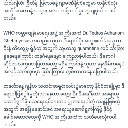
ယ်လ်ဂျီယံ၊ ဗြိတိန်၊ ပြင်သစ်နဲ့ ဂျာမဏီနိုင်ငံတွေမှာ တနိုင်ငံလုံး
အတိုင်းအတာနဲ့ အသွားအလာ ကန့်သတ်မှုတွေ ချမှတ်ထားပါ
တယ်။
WHO ကမ္ဘာ့ကျန်းမာရေးအဖွဲ့ အကြီးအကဲ Dr. Tedros Adhanom
Ghebreyesus ကလည်း သူဟာ ဒီရောဂါပိုးအကူးစက်ခံရသူ တ
ဦးနဲ့ ထိတွေ့မှု ရှိခဲ့တဲ့ အတွက် သူ့ဟာသူ quarantine လုပ် သီးခြား
ခွဲနေနေကြောင်း တနင်္ဂနွေနေ့မှာ ကြေညာခဲ့ပါတယ်။ ဒီရောဂါ
ဆိုင်ရာ လက္ခဏာပြတာတော့ မရှိကြောင်းနဲ့ သူဟာ နေအိမ်ကနေပဲ
အလုပ်ဆက်လုပ်မှာ ဖြစ်ကြောင်း တွစ်တာကနေ ပြောပါတယ်။
တနင်္လာနေ့ ဂျနီဗာ သတင်းစာရှင်းလင်းပွဲမှာတော့ နိုင်ငံတချို့မှာ ဒီ
ရောဂါဖြစ်ပွါးမှုတိုးလာနေတာ တွေ့ရပြီး ဒီအချိန်ဟာ အရေးယူ
ဆောင်ရွက်ဖို့ သေရေးရှင်ရေးတမ ျှ အရေးပါတဲ့ အချိန်ဖြစ်တဲ့
အတွက် အချိန်မနှောင်းခင် အရေးယူဆောင်ရွက်ကြဖို့ နိုင်ငံ့
ခေါင်းဆောင်တွေကို WHO အကြီးအကဲက သတိပေးလိုက်ပါ
တယ်။