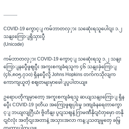
............
COVID-19 ကွောင့ျ ကမ်ဘာတလှှား သဆေုံးရသူပေါငျး ၁.၂
သနျးကြောျရှိသှားပွီ
(Unicode)
ကမ်ဘာတလှှား COVID-19 ကွောင့ျ သဆေုံးရသူ ၁.၂ သနျး
ကြောျနပွေီဖွဈပွီး အကူးစကျခံရသူက ၄၆ သနျးခှဲကြောျ
(၄၆,၈၀၅,၇၁၀) ရှိနပွေီလို့ Johns Hopkins တက်ကသိုလျက
ကောကျယူတဲ့ စဈတမျးမှာဖေါျပွပါတယျ။
ဥရောပတိုကျမှာတော့ အကူးစကျခံရသူ ဆယျသနျးကြောျ ရှိန
ပွေီး COVID-19 ဒုတိယ အကြော့ဖွဈပှါးမှု ဒဏျခံနရေတာကွော
င့ျ ဘယျလျဂြီယံ၊ ဗွိတိနျ၊ ပွငျသဈနဲ့ ဂြာမဏီနိုငျငံတှမှော တနို
ငျငံလုံး အတိုငျးအတာနဲ့ အသှားအလာ ကန့ျသတျမှုတှေ ခမြှ
တျထားပါတယျ။