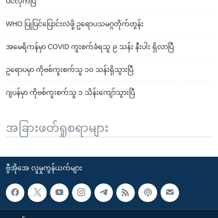
ပင်လိုက်ပြီ
WHO ပြုပြင်ပြောင်းလဲဖို့ ဥရောပသမဂ္ဂတိုက်တွန်း
အမေရိကန်မှာ COVID ကူးစက်ခံရသူ ၉ သန်း နီးပါး ရှိလာပြီ
ဥရောပမှာ ကိုဗစ်ကူးစက်သူ ၁၀ သန်းရှိသွားပြီ
ဂျပန်မှာ ကိုဗစ်ကူးစက်သူ ၁ သိန်းကျော်သွားပြီ
အခြားဖတ်ရှုစရာများ
ဗွီအိုအေ လူမှုကွန်ယက်များ