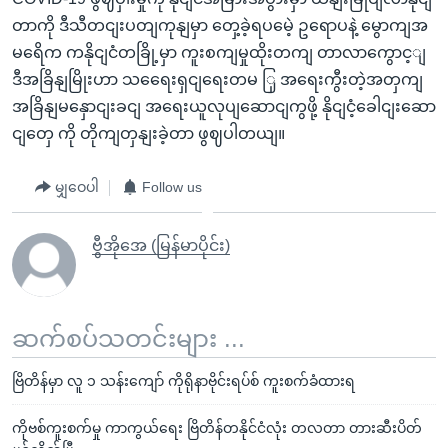
တာကို ဒီသီတငျးပတျကုနျမှာ တှေ့ခဲ့ရပမေဲ့ ဥရောပနဲ့ မွောကျအ
မရေိက ကနိုငျငံတခြို့မှာ ကူးစကျမှုထိုးတကျ တာလာကွောင့ျ
ဒီအခြိနျမြိုးဟာ သရေေးရှငျရေးတမ ြှ အရေးကွီးတဲ့အတှကျ
အခြိနျမနှောငျးခငျ အရေးယူလုပျဆောငျကွဖို့ နိုငျငံ့ခေါငျးဆော
ငျတှေ ကို တိုကျတှနျးခဲ့တာ ဖွဈပါတယျ။
မျှဝေပါ
Follow us
ဗွီအိုအေ (မြန်မာပိုင်း)
ဆက်စပ်သတင်းများ ...
ဗြိတိန်မှာ လူ ၁ သန်းကျော် ကိုရိုနာဗိုင်းရပ်စ် ကူးစက်ခံထားရ
ကိုဗစ်ကူးစက်မှု ကာကွယ်ရေး ဗြိတိန်တနိုင်ငံလုံး တလတာ တားဆီးပိတ်