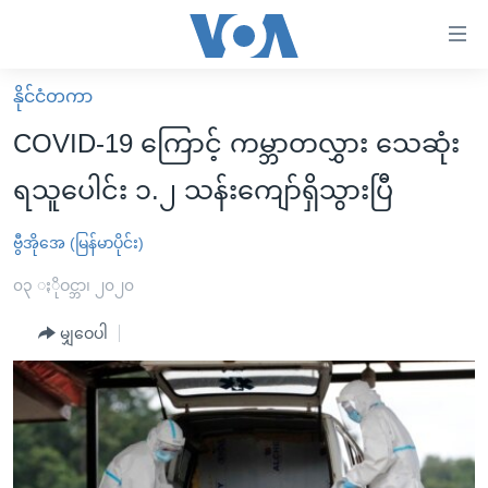
သုံး
ရ
လွယ်ကူ
နိုင်ငံတကာ
မူလစာမျက်နှာ
စေ
COVID-19 ကြောင့် ကမ္ဘာတလွှား သေဆုံး
မြန်မာ
သည့်
ရသူပေါင်း ၁.၂ သန်းကျော်ရှိသွားပြီ
ကမ္ဘာ့သတင်းများ
Link
ဗွီဒီယို
နိုင်ငံတကာ
ဗွီအိုအေ (မြန်မာပိုင်း)
များ
သတင်းလွတ်လပ်ခွင့်
အမေရိကန်
၀၃ ႏိုဝင္ဘာ၊ ၂၀၂၀
ပင်မ
ရပ်ဝန်းတခု လမ်းတခု အလွန်
တရုတ်
အကြောင်းအရာ
မျှဝေပါ
သို့
အင်္ဂလိပ်စာလေ့လာမယ်
အစ္စရေး-ပါလက်စတိုင်း
ကျော်
အပတ်စဉ်ကဏ္ဍများ
အမေရိကန်သုံးအီဒီယံ
ကြည့်
ရေဒီယိုနှင့်ရုပ်သံ အချက်အလက်များ
မကြေးမုံရဲ့ အင်္ဂလိပ်စာ
ရေဒီယို
ရန်
ပင်မ
ရေဒီယို/တီဗွီအစီအစဉ်
ရုပ်ရှင်ထဲက အင်္ဂလိပ်စာ
တီဗွီ