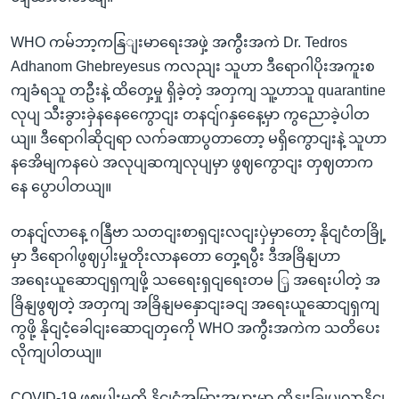
WHO ကမ်ဘာ့ကနြျးမာရေးအဖှဲ့ အကွီးအကဲ Dr. Tedros
Adhanom Ghebreyesus ကလညျး သူဟာ ဒီရောဂါပိုးအကူးစ
ကျခံရသူ တဦးနဲ့ ထိတှေ့မှု ရှိခဲ့တဲ့ အတှကျ သူ့ဟာသူ quarantine
လုပျ သီးခွားခှဲနနေကွေောငျး တနငျ်ဂနှနေေ့မှာ ကွညောခဲ့ပါတ
ယျ။ ဒီရောဂါဆိုငျရာ လက်ခဏာပွတာတော့ မရှိကွောငျးနဲ့ သူဟာ
နအေိမျကနပေဲ အလုပျဆကျလုပျမှာ ဖွဈကွောငျး တှဈတာက
နေ ပွောပါတယျ။
တနငျ်လာနေ့ ဂနြီဗာ သတငျးစာရှငျးလငျးပှဲမှာတော့ နိုငျငံတခြို့
မှာ ဒီရောဂါဖွဈပှါးမှုတိုးလာနတော တှေ့ရပွီး ဒီအခြိနျဟာ
အရေးယူဆောငျရှကျဖို့ သရေေးရှငျရေးတမ ြှ အရေးပါတဲ့ အ
ခြိနျဖွဈတဲ့ အတှကျ အခြိနျမနှောငျးခငျ အရေးယူဆောငျရှကျ
ကွဖို့ နိုငျငံ့ခေါငျးဆောငျတှကေို WHO အကွီးအကဲက သတိပေး
လိုကျပါတယျ။
COVID-19 ဖွဈပှါးမှုကို နိုငျငံအမြားအပွားမှာ ထိနျးခြုပျလာနိုငျ