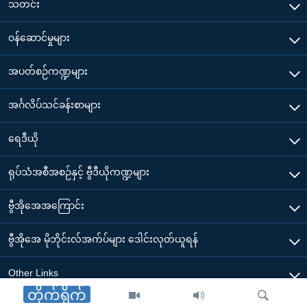
သတင်း
၀န်ဆောင်မှုများ
အပတ်စဉ်ကဏ္ဍများ
အင်္ဂလိပ်သင်ခန်းစာများ
ရေဒီယို
ရုပ်သံအစီအစဉ်နှင့် ဗွီဒီယိုကဏ္ဍများ
ဗွီအိုအေအကြောင်း
ဗွီအိုအေ မိုဘိုင်းလ်အက်ပ်များ ဒေါင်းလုတ်ယူရန်
Other Links
တိုက်ရိုက်